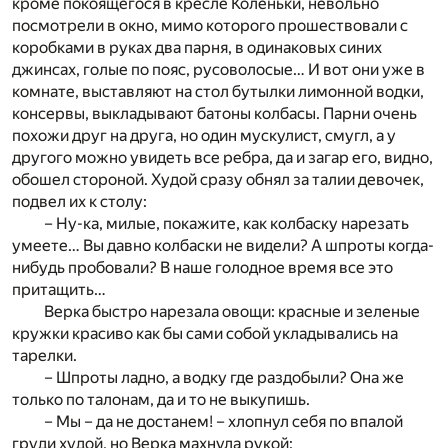
кроме покоящегося в кресле Коленьки, невольно
посмотрели в окно, мимо которого прошествовали с
коробками в руках два парня, в одинаковых синих
джинсах, голые по пояс, русоволосые… И вот они уже в
комнате, выставляют на стол бутылки лимонной водки,
консервы, выкладывают батоны колбасы. Парни очень
похожи друг на друга, но один мускулист, смугл, а у
другого можно увидеть все ребра, да и загар его, видно,
обошел стороной. Худой сразу обнял за талии девочек,
подвел их к столу:
– Ну-ка, милые, покажите, как колбаску нарезать
умеете… Вы давно колбаски не видели? А шпроты когда-
нибудь пробовали? В наше голодное время все это
притащить…
Верка быстро нарезала овощи: красные и зеленые
кружки красиво как бы сами собой укладывались на
тарелки.
– Шпроты ладно, а водку где раздобыли? Она же
только по талонам, да и то не выкупишь.
– Мы – да не достанем! – хлопнул себя по впалой
груди худой, но Верка махнула рукой: