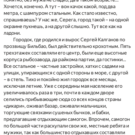
Хочется, конечно. А тут – вон качок какой, под два
метра, с шампуром стальным. Как стало известно,
спрашиваешь? У нас же, Серега, город такой – на одной
окраине пукнешь, а на другой слышно. Тут все как на
ладони.
Городок, где родился и вырос Сергей Калганов по
прозвищу Бильбао, был действительно крохотным. Пять
трехэтажек составляли его центр, были еще высотные
корпуса рыбозавода, да райкома партии, да гостинки…
Все остальное – частные застройки, хатки с садами на
улицах, упирающихся с одной стороны в море, с другой
– в степь. Тихо и покойно жил городок все месяцы,
исключая летние. Уже с середины мая население его
увеличивалось раза в три, почти в каждом дворе
селились прибывающие сюда со всех концов страны
«дикари», оживал базар, оживали мальчишки,
торгующие связками сушеных бычков, и бабки,
предлагавшие отдыхающим самогон. Впрочем, самогон
по большей части раскупали свои же, местные ребята и
мужики, так как большинство отдыхавших составляли