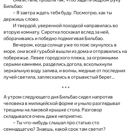
Бильбао:
– Я завтра ждать тебя буду. Посмотрю, как ты
держишь слово.
И твердой, уверенной походкой направилась во
вторую комнату. Сиротка поскакал вслед за ней,
оборачиваясь и победно подмигивая Бильбао.
Вечером, когда солнце уже по пояс окунулось в
море, они всей гурьбой вышли из дома и отправились на
побережье. Левее городского пляжа, за огромными
серыми камнями, разделись догола, всколыхнули
зеркальную воду залива, и волны, медные от последних
лучей светила, заплескались в отрывистый берег…
* * *
А утром следующего дня Бильбао сидел напротив
человека в милицейской форме и уныло разглядывал
трещины на лаковой крышке стола. Разговор
складывался очень даже неприятно.
– Ты что-нибудь слышал про статью сто
семнадцатую? Знаешь, какой срок там светит?