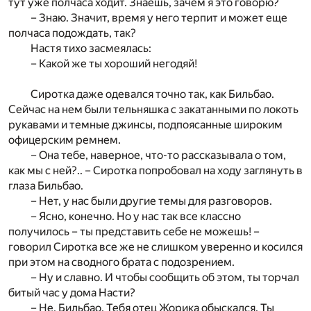
тут уже полчаса ходит. Знаешь, зачем я это говорю?
– Знаю. Значит, время у него терпит и может еще
полчаса подождать, так?
Настя тихо засмеялась:
– Какой же ты хороший негодяй!
Сиротка даже одевался точно так, как Бильбао.
Сейчас на нем были тельняшка с закатанными по локоть
рукавами и темные джинсы, подпоясанные широким
офицерским ремнем.
– Она тебе, наверное, что-то рассказывала о том,
как мы с ней?.. – Сиротка попробовал на ходу заглянуть в
глаза Бильбао.
– Нет, у нас были другие темы для разговоров.
– Ясно, конечно. Но у нас так все классно
получилось – ты представить себе не можешь! –
говорил Сиротка все же не слишком уверенно и косился
при этом на сводного брата с подозрением.
– Ну и славно. И чтобы сообщить об этом, ты торчал
битый час у дома Насти?
– Не, Бильбао. Тебя отец Жорика обыскался. Ты