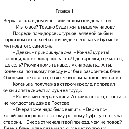
Глава 1
Верка вошла в дом и первым делом оглядела стол:
– И это все? Трудно будет жить нашему народу.
Посреди помидоров, огурцов, вяленой рыбы и
горки ломтиков хлеба стояли две непочатые бутылки
мутноватого самогона.
– Девки, – прикрикнула она. – Кончай курить!
Господи, как в свинарник зашла! Где тарелки, где масло,
где соль? Рюмки помыть надо, лук нарезать… А ты,
Коленька, по такому поводу мог бы и разориться, блин.
О коньяке не говорю, но хотя бы шампанское выставил.
Коленька, полулежа в старом кресле, поправил
очки и опять скрестил руки на груди:
– Коньяк мы вчера выпили. А шампанского, прости, я
не мог достать даже в Ростове.
– Вчера тоже надо было выпить. – Верка по-
хозяйски подошла к старому резному буфету, открыла
створки. – Вчера отмечали твой приезд, чем не повод?
Девки, блин, я два раза мало когда и кого прошу,