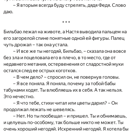
– Я вторым всегда буду стрелять, дядя Федя. Слово
даю.
* * *
Бильбао лежал на животе, а Настя выводила пальцем на
его загорелой спине понятные одной ей фигуры. Палец
чуть дрожал – так она устала.
– И все же ты негодяй, Бильбао, – сказала она вовсе
без зла и поцеловала его в плечо, в то место, где от
недавнего метания, остервенения от сладостной муки
остался след ее острых коготков.
– В чем дело? – спросил он, не повернув головы.
– Я все поняла. Я поняла, почему за тобой бабы
табунами ходят. Ты влюбляешь их в себя. А так нельзя.
Это нечестно.
– Я что тебе, стихи читал или цветы дарил? – Он
продолжал лежать не шевелясь.
– Нет. Но ты пообещал – и пришел. Ты и обнимаешь,
и целуешь по-особому, так больше никто не может. Ты
очень хороший негодяй. Искренний негодяй. Я хотела бы