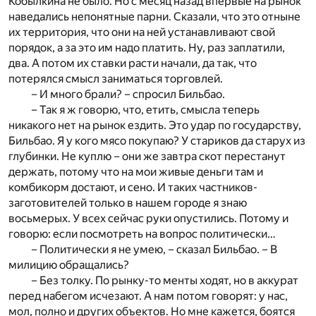
Кобылкина не было. Но с месяц назад впервые на рынок
наведались непонятные парни. Сказали, что это отныне
их территория, что они на ней устанавливают свой
порядок, а за это им надо платить. Ну, раз заплатили,
два. А потом их ставки расти начали, да так, что
потерялся смысл заниматься торговлей.
– И много брали? – спросил Бильбао.
– Так я ж говорю, что, етить, смысла теперь
никакого нет на рынок ездить. Это удар по государству,
Бильбао. Я у кого мясо покупаю? У стариков да старух из
глубинки. Не куплю – они же завтра скот перестанут
держать, потому что на мои живые деньги там и
комбикорм достают, и сено. И таких частников-
заготовителей только в нашем городе я знаю
восьмерых. У всех сейчас руки опустились. Потому и
говорю: если посмотреть на вопрос политически…
– Политически я не умею, – сказал Бильбао. – В
милицию обращались?
– Без толку. По рынку-то менты ходят, но в аккурат
перед набегом исчезают. А нам потом говорят: у нас,
мол, полно и других объектов. Но мне кажется, боятся