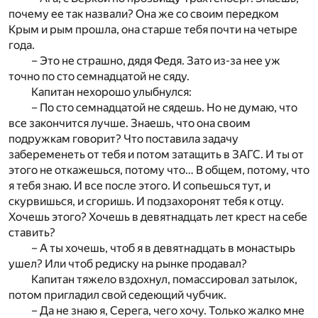
почему ее так назвали? Она же со своим передком
Крым и рым прошла, она старше тебя почти на четыре
года.
– Это не страшно, дядя Федя. Зато из-за нее уж
точно по сто семнадцатой не сяду.
Капитан нехорошо улыбнулся:
– По сто семнадцатой не сядешь. Но не думаю, что
все закончится лучше. Знаешь, что она своим
подружкам говорит? Что поставила задачу
забеременеть от тебя и потом затащить в ЗАГС. И ты от
этого не откажешься, потому что… В общем, потому, что
я тебя знаю. И все после этого. И сопьешься тут, и
скурвишься, и сгоришь. И подзахоронят тебя к отцу.
Хочешь этого? Хочешь в девятнадцать лет крест на себе
ставить?
– А ты хочешь, чтоб я в девятнадцать в монастырь
ушел? Или чтоб редиску на рынке продавал?
Капитан тяжело вздохнул, помассировал затылок,
потом пригладил свой седеющий чубчик.
– Да не знаю я, Серега, чего хочу. Только жалко мне