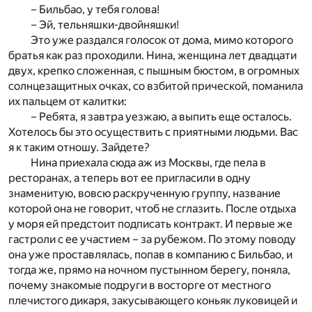
– Бильбао, у тебя голова!
– Эй, тельняшки-двойняшки!
Это уже раздался голосок от дома, мимо которого
братья как раз проходили. Нина, женщина лет двадцати
двух, крепко сложенная, с пышным бюстом, в огромных
солнцезащитных очках, со взбитой прической, поманила
их пальцем от калитки:
– Ребята, я завтра уезжаю, а выпить еще осталось.
Хотелось бы это осуществить с приятными людьми. Вас
я к таким отношу. Зайдете?
Нина приехала сюда аж из Москвы, где пела в
ресторанах, а теперь вот ее пригласили в одну
знаменитую, вовсю раскрученную группу, название
которой она не говорит, чтоб не сглазить. После отдыха
у моря ей предстоит подписать контракт. И первые же
гастроли с ее участием – за рубежом. По этому поводу
она уже проставлялась, попав в компанию с Бильбао, и
тогда же, прямо на ночном пустынном берегу, поняла,
почему знакомые подруги в восторге от местного
плечистого дикаря, закусывающего коньяк луковицей и