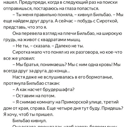
нашел. Предупреди, когда в следующий раз на поиски
отправишься, постараюсь на глаза попасться.
– Ты меня правильно поняла, – кивнул Бильбао. – Мы
еще найдем друг друга. А сейчас – побудь с Сироткой,
представь, что это я.
Она перевела взгляд на плечи Бильбао, на широкую
грудь, на живот с квадратами мышц.
– Не ты, – сказала. – Далеко не ты.
Сиротка мало что понял из их разговора, но кое-что
все же уловил:
– Мы братья, понимаешь? Мы с ним одна кровь! Мы
всегда друг за друга, до конца…
Настя даже не вслушивалась в его бормотанье,
протянула Бильбао стакан:
– А как насчет брудершафта?
– Оставим на потом.
– Я снимаю комнату на Приморской улице, третий
дом от края, справа. Еще четыре дня тут буду. Придешь?
Я хочу, чтоб ты пришел.
Бильбао кивнул.
Она встала, прошла так, чтоб задеть бедром руку