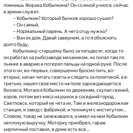
помнишь Жорика Кобылкина? Он со мной учился, сейчас
в армии служит.
– Кобылкин? Который бычков хорошо сушил?
– Он самый.
– Нормальный парень. А чего отцу нужно?
– Вон их дом. Давай завернем, а то я объяснять
долго буду.
Кобылкину-старшему было за пятьдесят, когда-то
он работал на рыбозаводе механиком, но попал там по
пьянке в аварию и потерял пальцы на одной руке. После
этого он, во-первых, совершенно бросил пить, во-
вторых, начал читать газеты и следить за политикой, а в-
третьих, нашел свое место на поле зарождающегося
бизнеса. Мотался Кобылкин по деревням, скупал свиней,
коров, потом вез мясо на рынок в соседний город,
Светловск, который не чета их. Там и железнодорожная
станция, и завод с фабрикой, и техникум с институтом…
Словом, товар не залеживался, и имел на нем Кобылкин
неплохую выручку. Моторку приобрел, гараж
кирпичный поставил, в доме есть все…