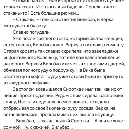
– Помолчал бы. Тебе из пробки пить надо! А лучше –
только нюхать. И с этого пьян будешь. Сереж, а чего –
стаканы-то? Есть большие рюмки…
– Стаканы, – только и ответил Бильбао, и Верка
метнулась к буфету.
Славно погудели.
Уже после третьего тоста, который был за женщин,
естественно, Бильбао повел Верку в соседнюю комнату.
Старая кровать так славно скрипела, что завела даже
инфантильного Коленьку, тот еле дождался появления
на пороге Верки и Бильбао и исчез за створками дверей,
обнимая полногрудую подружку. На Вике была
расстегнута кофта, груди уже готовы были выпрыгнуть
из ажурного лифчика.
За столом возвышался Сиротка и ныл так, как ноют
нищие, прося подаяние. Рядом с ним сидела, распрямив
спину, Настя, и недовольно морщилась, то и дело
отбрасывая со своей коленки руку соседа. Верка, не
останавливаясь, прошла мимо них, вышла на улицу.
– Бильбао, – сказал пьяный Сиротка. – А она не хочет
со мной. Ну, скажи ей, Бильбао…