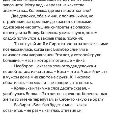
запомните. Могу ведь и врезать в качестве
знакомства… Коленька, где вы таких откопали?
Две девочки, обе в мини, с полненькими, но
стройными, загорелыми до красноты ножками,
одновременно затушили сигареты и с опаской
взглянули на Верку. Коленька ухмыльнулся, потом
сладко потянулся и, закрыв глаза, пояснил:
– Ты не пугай их. Я и Сиротка вчера на пляже с ними
познакомились, когда вы с Бильбао слиняли в
неизвестном направлении. Эта вот, у которой груди
большие, – Настя, которая потоньше – Вика.
– Наоборот, – сказала полногрудая девочка и
первой встала из-за стола. – Вика – это я. А хозяйничать
в чужом доме мне как-то не с руки. К Николаю
обратилась – он молчит, не говорит, что делать.
– Коленька и так уже слов десять сказал, –
улыбнулась Верка. – Это для него рекорд. Коленька, как
же ты их имена перепутал, а? Себе-то какую выбрал?
– Выбирать Бильбао будет, а мне – какая
останется, – не размыкая глаз, ответил он.