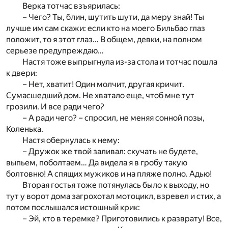
Верка тотчас взъярилась:
– Чего? Ты, блин, шутить шути, да меру знай! Ты
лучше им сам скажи: если кто на моего Бильбао глаз
положит, то я этот глаз… В общем, девки, на полном
серьезе предупреждаю…
Настя тоже выпрыгнула из-за стола и тотчас пошла
к двери:
– Нет, хватит! Один молчит, другая кричит.
Сумасшедший дом. Не хватало еще, чтоб мне тут
грозили. И все ради чего?
– А ради чего? – спросил, не меняя сонной позы,
Коленька.
Настя обернулась к нему:
– Дружок же твой заливал: скучать не будете,
выпьем, поболтаем… Да видела я в гробу такую
болтовню! А спящих мужиков и на пляже полно. Адью!
Вторая гостья тоже потянулась было к выходу, но
тут у ворот дома загрохотал мотоцикл, взревел и стих, а
потом послышался истошный крик:
– Эй, кто в теремке? Приготовились к разврату! Все,