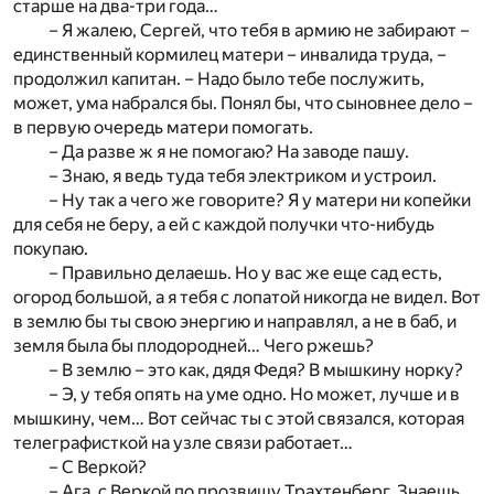
старше на два-три года…
– Я жалею, Сергей, что тебя в армию не забирают –
единственный кормилец матери – инвалида труда, –
продолжил капитан. – Надо было тебе послужить,
может, ума набрался бы. Понял бы, что сыновнее дело –
в первую очередь матери помогать.
– Да разве ж я не помогаю? На заводе пашу.
– Знаю, я ведь туда тебя электриком и устроил.
– Ну так а чего же говорите? Я у матери ни копейки
для себя не беру, а ей с каждой получки что-нибудь
покупаю.
– Правильно делаешь. Но у вас же еще сад есть,
огород большой, а я тебя с лопатой никогда не видел. Вот
в землю бы ты свою энергию и направлял, а не в баб, и
земля была бы плодородней… Чего ржешь?
– В землю – это как, дядя Федя? В мышкину норку?
– Э, у тебя опять на уме одно. Но может, лучше и в
мышкину, чем… Вот сейчас ты с этой связался, которая
телеграфисткой на узле связи работает…
– С Веркой?
– Ага, с Веркой по прозвищу Трахтенберг. Знаешь,