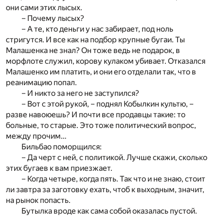
они сами этих лысых.
– Почему лысых?
– А те, кто деньги у нас забирает, под ноль
стригутся. И все как на подбор крупные бугаи. Ты
Малашенка не знал? Он тоже ведь не подарок, в
морфлоте служил, корову кулаком убивает. Отказался
Малашенко им платить, и они его отделали так, что в
реанимацию попал.
– И никто за него не заступился?
– Вот с этой рукой, – поднял Кобылкин культю, –
разве навоюешь? И почти все продавцы такие: то
больные, то старые. Это тоже политический вопрос,
между прочим…
Бильбао поморщился:
– Да черт с ней, с политикой. Лучше скажи, сколько
этих бугаев к вам приезжает.
– Когда четыре, когда пять. Так что и не знаю, стоит
ли завтра за заготовку ехать, чтоб к выходным, значит,
на рынок попасть.
Бутылка вроде как сама собой оказалась пустой.