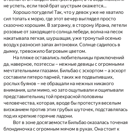
не успеть, если твой брат шустрым окажется…
Хорошо погудели! Так, что у девок уже не хватило
сил топать к морю, где этот вечер выглядел просто
сказочно хорошим. В загранку, в сторону Ирана, летели
розовые от заходящего солнца лебеди, волна на песок
накатывала легкая, шуршащая, уже тронутый осенью
воздух разносил запах антоновки. Солнце садилось в
дымку, тревожило багровым цветом.
На пляже оставались любительницы приключений
да, наверное, поэтессы – нежные девицы с огромными
мечтательными глазами. Бильбао с эскортом – а эскорт
составили пятеро парней, таких же подвыпивших,
рослых буянов – не обращали на нежных никакого
внимания, шли мимо, но зато ощупывали и ощипывали
представительниц той прекрасной половины
человечества, которая, вроде бы протестуя веселым
визжанием против этих грубых шуточек, подставлялась
под их крепкие горячие ладони.
Вот в зоне досягаемости Бильбао оказалась точеная
блондиночка с огромным мячом в руках. Она стоит к