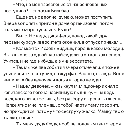
– Что, на меня заявление от изнасилованных
поступило? – спросил Бильбао.
– Еще нет, но вполне, думаю, может поступить.
Вчера вот опять притон в доме организовал, потом
голыми в море купались. Было?
– Было. Но ведь, дядя Федя, повод какой: друг
первый курс университета окончил, в отпуск приехал…
– Колька-то? Исаев? Видишь, парень какой молодец.
Вы в школе за одной партой сидели, а он вон как пошел.
Учится, и не где-нибудь, а в университете.
– Так мы же два события вчера отмечали: я тоже в
университет поступил, на журфак. Заочно, правда. Вот и
выпили. А без девочек и водка в горло не идет.
– Нашел девочек, – хмыкнул милиционер и снял с
капитанского погона невидимую пылинку. – Ты ведь
всех, кого ни встретишь, без разбору в кровать тянешь…
Неприятно мне, племяш, с тобой на эту тему говорить,
но приходится, потому что сеструху жалко. Мамку твою
жалко, понял?
– Ты меня, дядя Федя, вообще половым гангстером