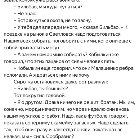
– Бильбао, мы куда, купаться?
– Не знаю.
– Встряхнуться охота, не то засну.
– У тебя дел впереди много, – сказал Бильбао. – К
поездке на рынок в Светловск надо подготовиться.
Наших всех собрать, поговорить с ними, кого они еще с
собой прихватить могут.
– А зачем нам армию собирать? Кобылкин же
говорил, что этих пацанов от силы человек пять.
– Кобылкин еще говорил, что они Малашенко ребра
поломали. А я драться с ними не хочу.
Сиротка остановился, даже рот разинул:
– Бильбао, ты боишься?
Тот покрутил головой:
– Я о другом. Драка ничего не решит, братан. Мы им,
конечно, морды начистим, но через неделю они вновь
наших мужиков ограбят. Надо, как в футболе говорят,
показать сопернику скамейку запасных. Надо сделать
так, чтоб они сразу и навсегда поняли: вякать на нас
нельзя, мы – сила. Сообразил?