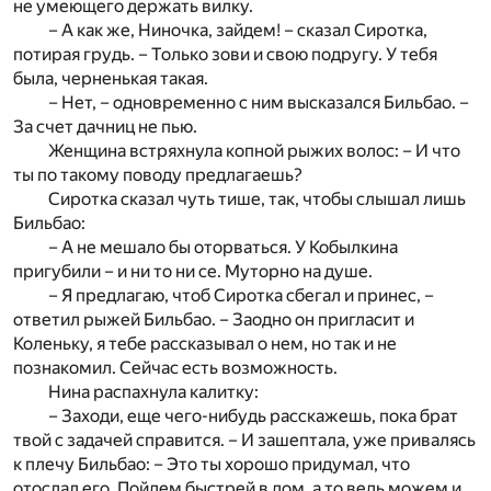
не умеющего держать вилку.
– А как же, Ниночка, зайдем! – сказал Сиротка,
потирая грудь. – Только зови и свою подругу. У тебя
была, черненькая такая.
– Нет, – одновременно с ним высказался Бильбао. –
За счет дачниц не пью.
Женщина встряхнула копной рыжих волос: – И что
ты по такому поводу предлагаешь?
Сиротка сказал чуть тише, так, чтобы слышал лишь
Бильбао:
– А не мешало бы оторваться. У Кобылкина
пригубили – и ни то ни се. Муторно на душе.
– Я предлагаю, чтоб Сиротка сбегал и принес, –
ответил рыжей Бильбао. – Заодно он пригласит и
Коленьку, я тебе рассказывал о нем, но так и не
познакомил. Сейчас есть возможность.
Нина распахнула калитку:
– Заходи, еще чего-нибудь расскажешь, пока брат
твой с задачей справится. – И зашептала, уже привалясь
к плечу Бильбао: – Это ты хорошо придумал, что
отослал его. Пойдем быстрей в дом, а то ведь можем и