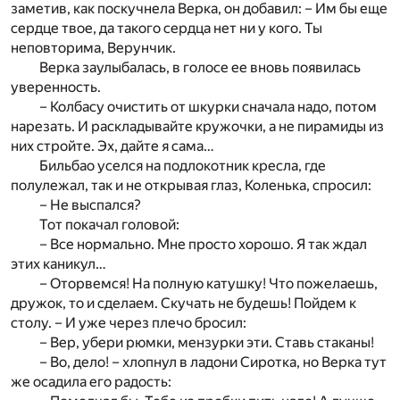
заметив, как поскучнела Верка, он добавил: – Им бы еще
сердце твое, да такого сердца нет ни у кого. Ты
неповторима, Верунчик.
Верка заулыбалась, в голосе ее вновь появилась
уверенность.
– Колбасу очистить от шкурки сначала надо, потом
нарезать. И раскладывайте кружочки, а не пирамиды из
них стройте. Эх, дайте я сама…
Бильбао уселся на подлокотник кресла, где
полулежал, так и не открывая глаз, Коленька, спросил:
– Не выспался?
Тот покачал головой:
– Все нормально. Мне просто хорошо. Я так ждал
этих каникул…
– Оторвемся! На полную катушку! Что пожелаешь,
дружок, то и сделаем. Скучать не будешь! Пойдем к
столу. – И уже через плечо бросил:
– Вер, убери рюмки, мензурки эти. Ставь стаканы!
– Во, дело! – хлопнул в ладони Сиротка, но Верка тут
же осадила его радость: