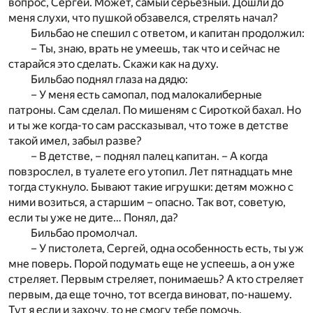
вопрос, Сергей. Может, самый серьезный. Дошли до
меня слухи, что пушкой обзавелся, стрелять начал?
Бильбао не спешил с ответом, и капитан продолжил:
– Ты, знаю, врать не умеешь, так что и сейчас не
старайся это сделать. Скажи как на духу.
Бильбао поднял глаза на дядю:
– У меня есть самопал, под малокалиберные
патроны. Сам сделал. По мишеням с Сироткой бахал. Но
и ты же когда-то сам рассказывал, что тоже в детстве
такой имел, забыл разве?
– В детстве, – поднял палец капитан. – А когда
повзрослел, в туалете его утопил. Лет пятнадцать мне
тогда стукнуло. Бывают такие игрушки: детям можно с
ними возиться, а старшим – опасно. Так вот, советую,
если ты уже не дите… Понял, да?
Бильбао промолчал.
– У пистолета, Сергей, одна особенность есть, ты уж
мне поверь. Порой подумать еще не успеешь, а он уже
стреляет. Первым стреляет, понимаешь? А кто стреляет
первым, да еще точно, тот всегда виноват, по-нашему.
Тут я если и захочу, то не смогу тебе помочь.