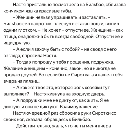
Настя пристально посмотрела на Бильбао, облизала
кончиком языка красивые губы.
– Женщин нельзя упрашивать и заставлять. –
Бильбао сел напротив, плеснул в стакан водки, выпил
одним глотком. – Не хочет – отпусти ее. Женщина – как
птица, она должна быть всегда свободной. Отпусти ее и
ищи другую.
– А если я захочу быть с тобой? – не сводя с него
взгляда, спросила Настя.
– Тогда я попрошу у тебя прощения, подружка.
Желание женщины – конечно, закон, но я никогда не
продаю друзей. Вот если бы не Сиротка, а я нашел тебя
вчера на пляже…
– А как же твоя эта, которая роль хозяйки тут
выполняет? – Настя кивнула на входную дверь.
– А подружки мне не диктуют, как жить. Я не
диктую, и они не диктуют. Взаимоуважение.
Настя очередной раз сбросила руки Сиротки со
своих ног, сказала, обращаясь к Бильбао:
– Действительно, жаль, что не ты меня вчера