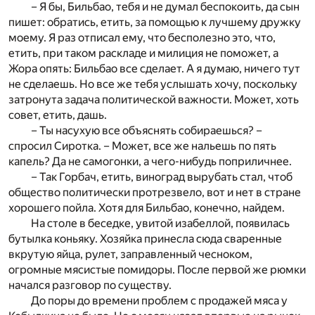
– Я бы, Бильбао, тебя и не думал беспокоить, да сын
пишет: обратись, етить, за помощью к лучшему дружку
моему. Я раз отписал ему, что бесполезно это, что,
етить, при таком раскладе и милиция не поможет, а
Жора опять: Бильбао все сделает. А я думаю, ничего тут
не сделаешь. Но все же тебя услышать хочу, поскольку
затронута задача политической важности. Может, хоть
совет, етить, дашь.
– Ты насухую все объяснять собираешься? –
спросил Сиротка. – Может, все же нальешь по пять
капель? Да не самогонки, а чего-нибудь поприличнее.
– Так Горбач, етить, виноград вырубать стал, чтоб
общество политически протрезвело, вот и нет в стране
хорошего пойла. Хотя для Бильбао, конечно, найдем.
На столе в беседке, увитой изабеллой, появилась
бутылка коньяку. Хозяйка принесла сюда сваренные
вкрутую яйца, рулет, заправленный чесноком,
огромные мясистые помидоры. После первой же рюмки
начался разговор по существу.
До поры до времени проблем с продажей мяса у