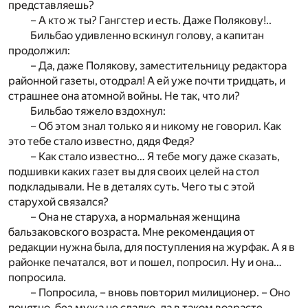
представляешь?
– А кто ж ты? Гангстер и есть. Даже Полякову!..
Бильбао удивленно вскинул голову, а капитан
продолжил:
– Да, даже Полякову, заместительницу редактора
районной газеты, отодрал! А ей уже почти тридцать, и
страшнее она атомной войны. Не так, что ли?
Бильбао тяжело вздохнул:
– Об этом знал только я и никому не говорил. Как
это тебе стало известно, дядя Федя?
– Как стало известно… Я тебе могу даже сказать,
подшивки каких газет вы для своих целей на стол
подкладывали. Не в деталях суть. Чего ты с этой
старухой связался?
– Она не старуха, а нормальная женщина
бальзаковского возраста. Мне рекомендация от
редакции нужна была, для поступления на журфак. А я в
районке печатался, вот и пошел, попросил. Ну и она…
попросила.
– Попросила, – вновь повторил милиционер. – Оно
понятно, без мужа не сладко, да в таком возрасте…