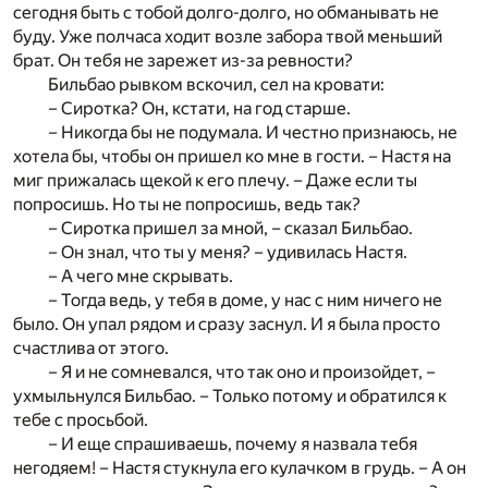
сегодня быть с тобой долго-долго, но обманывать не
буду. Уже полчаса ходит возле забора твой меньший
брат. Он тебя не зарежет из-за ревности?
Бильбао рывком вскочил, сел на кровати:
– Сиротка? Он, кстати, на год старше.
– Никогда бы не подумала. И честно признаюсь, не
хотела бы, чтобы он пришел ко мне в гости. – Настя на
миг прижалась щекой к его плечу. – Даже если ты
попросишь. Но ты не попросишь, ведь так?
– Сиротка пришел за мной, – сказал Бильбао.
– Он знал, что ты у меня? – удивилась Настя.
– А чего мне скрывать.
– Тогда ведь, у тебя в доме, у нас с ним ничего не
было. Он упал рядом и сразу заснул. И я была просто
счастлива от этого.
– Я и не сомневался, что так оно и произойдет, –
ухмыльнулся Бильбао. – Только потому и обратился к
тебе с просьбой.
– И еще спрашиваешь, почему я назвала тебя
негодяем! – Настя стукнула его кулачком в грудь. – А он