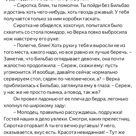
– Сиротка, блин, ты помолчи. Ты пойди без Бильбао
и достань хоть чего-нибудь, хоть гвоздь ржавый. У тебя
получается только за ним коробки таскать.
Сиротка не обиделся, хохотнул, попытался было
схватить со стола помидор, но Верка ловко выбросила
нож навстречу его руке:
– Полегче, блин! Хоть руки у тебя и выросли не из
того места, какого надо, но все равно их лучше беречь. –
Заметив, что Бильбао оглядывает девочек, она почти
жалостно продолжила: – Сереж, скажи ему: пусть
угомонится. И вообще, давайте сейчас нормально
сервируем стол, сядем по-человечески, а? – Верка
приблизилась к Бильбао, заглянула ему в глаза: – Сереж,
у нас же не просто пьянка, а повод, так же?
Он провел ладонью от ее плеча до бедра, легонько
хлопнул по широкому заду:
– Молодец, правильно рассуждаешь, подружка!
Гостей наших в дело увлеки. Смотри, каких прелестниц
Сиротка оторвал! А ты его вечно ругаешь! У него,
оказывается, вкус есть. Красота невиданная! – Тут же