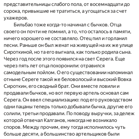
представительницы слабого пола, от восемнадцати до
сорока, привыкшие не тратиться, а угощаться за счет
ухажеров.
Бильбао тоже когда-то начинал с бычков. Отца
своего он почти не помнил, а то, что осталось в памяти,
ничего хорошего не составляло. Отец пил и горланил
песни. Раньше он был женат на живущей на их же улице
Сироткиной, но та его выгнала, как только родила сына.
Через год после этого появился на свет Серега. Еще
через пять лет отца похоронили: отравился
самодельным пойлом. О его существовании напоминал
отныне Сереге такой же беловолосый и высокий Вовка
Сироткин, его сводный брат. Они вместе ловили и
продавали бычков, но вот первую артель основал сам
Серега. Он ввел специализацию: под его руководством
одни пацаны теперь только добывали бычка, другие его
солили, третьи продавали. По поводу выручки, за дележ
которой отвечал Калганов, никогда не возникало
споров. Между прочим, ему тогда исполнилось чуть
больше десяти, а большинство артельщиков были