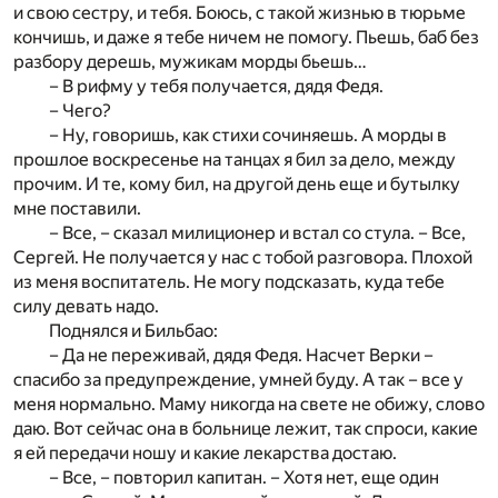
и свою сестру, и тебя. Боюсь, с такой жизнью в тюрьме
кончишь, и даже я тебе ничем не помогу. Пьешь, баб без
разбору дерешь, мужикам морды бьешь…
– В рифму у тебя получается, дядя Федя.
– Чего?
– Ну, говоришь, как стихи сочиняешь. А морды в
прошлое воскресенье на танцах я бил за дело, между
прочим. И те, кому бил, на другой день еще и бутылку
мне поставили.
– Все, – сказал милиционер и встал со стула. – Все,
Сергей. Не получается у нас с тобой разговора. Плохой
из меня воспитатель. Не могу подсказать, куда тебе
силу девать надо.
Поднялся и Бильбао:
– Да не переживай, дядя Федя. Насчет Верки –
спасибо за предупреждение, умней буду. А так – все у
меня нормально. Маму никогда на свете не обижу, слово
даю. Вот сейчас она в больнице лежит, так спроси, какие
я ей передачи ношу и какие лекарства достаю.
– Все, – повторил капитан. – Хотя нет, еще один