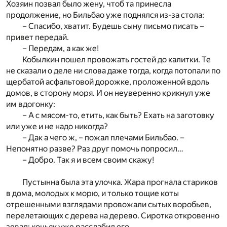
Хозяин позвал было жену, чтоб та принесла
продолжение, но Бильбао уже поднялся из-за стола:
– Спасибо, хватит. Будешь сыну письмо писать –
привет передай.
– Передам, а как же!
Кобылкин пошел провожать гостей до калитки. Те
не сказали о деле ни слова даже тогда, когда потопали по
щербатой асфальтовой дорожке, проложенной вдоль
домов, в сторону моря. И он неуверенно крикнул уже
им вдогонку:
– А с мясом-то, етить, как быть? Ехать на заготовку
или уже и не надо никогда?
– Дак а чего ж, – пожал плечами Бильбао. –
Непонятно разве? Раз друг помочь попросил…
– Добро. Так я и всем своим скажу!
Пустынна была эта улочка. Жара прогнала стариков
в дома, молодых к морю, и только тощие коты
отрешенными взглядами провожали сытых воробьев,
перелетающих с дерева на дерево. Сиротка откровенно
зевал: коньяк уже расслабил его.