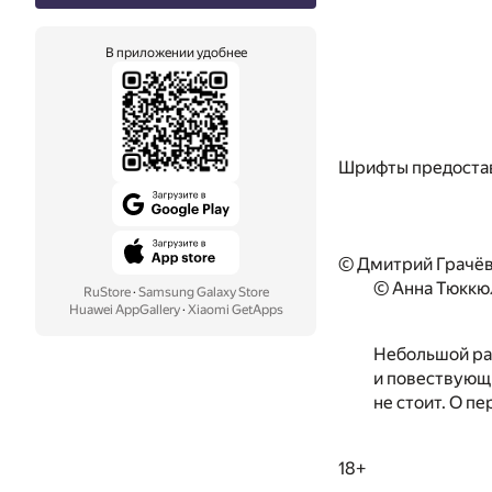
В приложении удобнее
Шрифты предоста
© Дмитрий Грачёв
© Анна Тюккю
RuStore
·
Samsung Galaxy Store
Huawei AppGallery
·
Xiaomi GetApps
Небольшой рас
и повествующи
не стоит. О п
18+