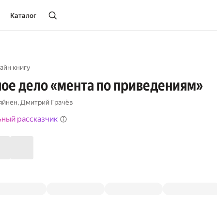
Каталог
айн книгу
ое дело «мента по приведениям»
яйнен
,
Дмитрий Грачёв
ьный рассказчик