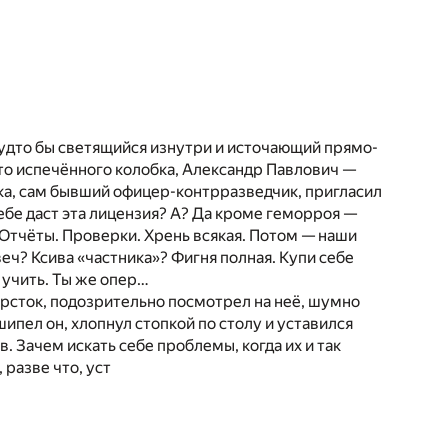
будто бы светящийся изнутри и источающий прямо-
то испечённого колобка, Александр Павлович —
ка, сам бывший офицер-контрразведчик, пригласил
ебе даст эта лицензия? А? Да кроме геморроя —
Отчёты. Проверки. Хрень всякая. Потом — наши
веч? Ксива «частника»? Фигня полная. Купи себе
 учить. Ты же опер…
рсток, подозрительно посмотрел на неё, шумно
пел он, хлопнул стопкой по столу и уставился
. Зачем искать себе проблемы, когда их и так
разве что, уст