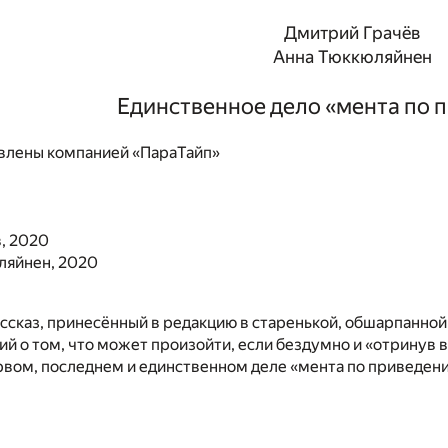
Дмитрий Грачёв
Анна Тюккюляйнен
Единственное дело «мента по 
влены компанией «ПараТайп»
, 2020
ляйнен, 2020
сказ, принесённый в редакцию в старенькой, обшарпанной
й о том, что может произойти, если бездумно и «отринув в
ервом, последнем и единственном деле «мента по приведе