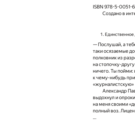
ISBN 978-5-0051-
Создано в инт
Единственное 
— Послушай, а теб
таки осязаемые до
полковник из разр
на стопочку-другу
ничего. Ты пойми:
к чему-нибудь при
«журналистскую» и
Александр Па
выдохнул и опроки
на меня своими «д
полный воз. Лицен
...