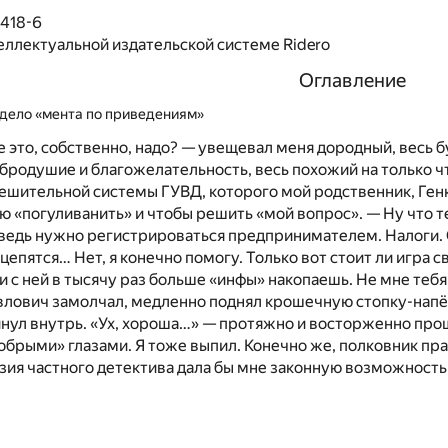
6418-6
еллектуальной издательской системе Ridero
Оглавление
дело «мента по приведениям»
е это, собственно, надо? — увещевал меня дородный, весь 
бродушие и благожелательность, весь похожий на только ч
ешительной системы ГУВД, которого мой родственник, Ген
ю «погуливанить» и чтобы решить «мой вопрос». — Ну что т
 ведь нужно регистрироваться предпринимателем. Налоги. 
цепятся… Нет, я конечно помогу. Только вот стоит ли игра с
 с ней в тысячу раз больше «инфы» накопаешь. Не мне тебя
влович замолчал, медленно поднял крошечную стопку-напё
нул внутрь. «Ух, хороша…» — протяжно и восторженно проши
обрыми» глазами. Я тоже выпил. Конечно же, полковник прав
зия частного детектива дала бы мне законную возможность, 