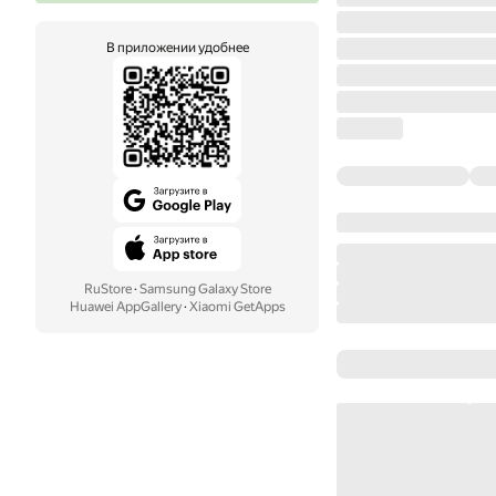
В приложении удобнее
RuStore
·
Samsung Galaxy Store
Huawei AppGallery
·
Xiaomi GetApps