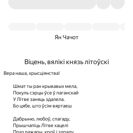
Ян Чачот
Віцень, вялікі князь літоўскі
Вера наша, хрысціянства!
Шмат ты ран крывавых мела,
Покуль сэрцы ўсе ў паганскай
У Літве заняць здалела.
Бо цябе, што ўсім вяртаеш
Дабрыню, любоў, спагаду,
Прышчапіць Літве хацелі
Праз пажары, кроў і здраду.