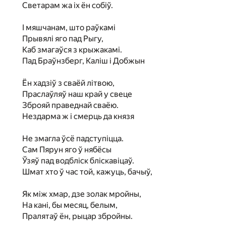
Светарам жа іх ён собіў.
І мяшчанам, што раўкамі
Прывялі яго пад Рыгу,
Каб змагаўся з крыжакамі.
Пад Браўнзберг, Каліш і Добжын
Ён хадзіў з сваёй літвою,
Праслаўляў наш край у свеце
Зброяй праведнай сваёю.
Нездарма ж і смерць да князя
Не змагла ўсё падступіцца.
Сам Пярун яго ў нябёсы
Ўзяў пад водбліск бліскавіцаў.
Шмат хто ў час той, кажуць, бачыў,
Як між хмар, дзе золак мройны,
На кані, бы месяц, белым,
Пралятаў ён, рыцар збройны.