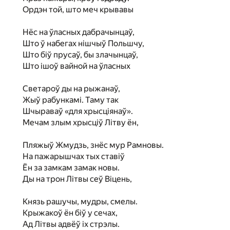
Ордэн той, што меч крывавы
Нёс на ўласных дабрачынцаў,
Што ў набегах нішчыў Польшчу,
Што біў прусаў, бы злачынцаў,
Што ішоў вайной на ўласных
Светароў ды на рыжанаў,
Жыў рабункамі. Таму так
Шчыраваў «для хрысціянаў».
Мечам злым хрысціў Літву ён,
Пляжыў Жмудзь, знёс мур Рамновы.
На пажарышчах тых ставіў
Ён за замкам замак новы.
Ды на трон Літвы сеў Віцень,
Князь рашучы, мудры, смелы.
Крыжакоў ён біў у сечах,
Ад Літвы адвёў іх стрэлы.