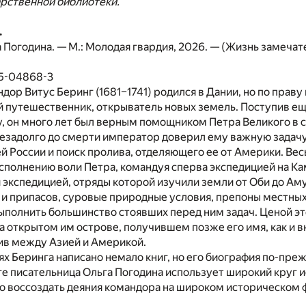
арственной библиотеки.
.
а Погодина. — М.: Молодая гвардия, 2026. — (Жизнь замечат
35-04868-3
дор Витус Беринг (1681–1741) родился в Дании, но по праву
й путешественник, открыватель новых земель. Поступив ещ
, он много лет был верным помощником Петра Великого в 
Незадолго до смерти император доверил ему важную задач
 России и поиск пролива, отделяющего ее от Америки. Вес
сполнению воли Петра, командуя сперва экспедицией на Ка
 экспедицией, отряды которой изучили земли от Оби до Ам
 и припасов, суровые природные условия, препоны местных
полнить большинство стоявших перед ним задач. Ценой эт
на открытом им острове, получившем позже его имя, как и 
ив между Азией и Америкой.
х Беринга написано немало книг, но его биография по-пре
иге писательница Ольга Погодина использует широкий круг 
 воссоздать деяния командора на широком историческом ф