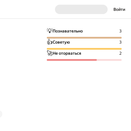
Войти
💡
Познавательно
3
👍
Советую
3
🚀
Не оторваться
2