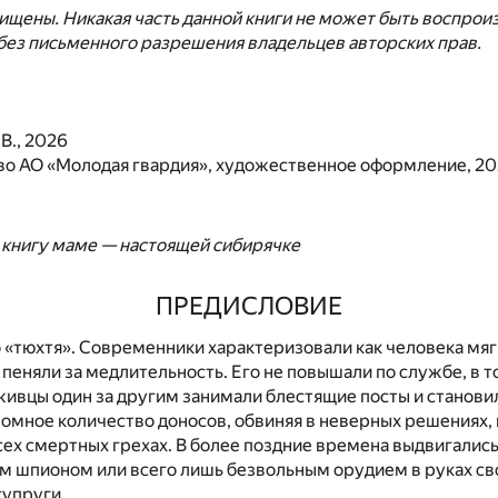
ищены. Никакая часть данной книги не может быть воспроиз
без письменного разрешения владельцев авторских прав.
В., 2026
во АО «Молодая гвардия», художественное оформление, 2
 книгу маме — настоящей сибирячке
ПРЕДИСЛОВИЕ
 «тюхтя». Современники характеризовали как человека мяг
пеняли за медлительность. Его не повышали по службе, в то
живцы один за другим занимали блестящие посты и станови
ромное количество доносов, обвиняя в неверных решениях,
сех смертных грехах. В более поздние времена выдвигались
им шпионом или всего лишь безвольным орудием в руках св
упруги.