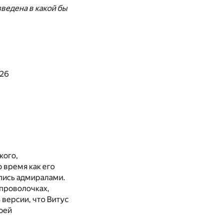
ведена в какой бы
026
кого,
 время как его
лись адмиралами.
 проволочках,
 версии, что Витус
оей