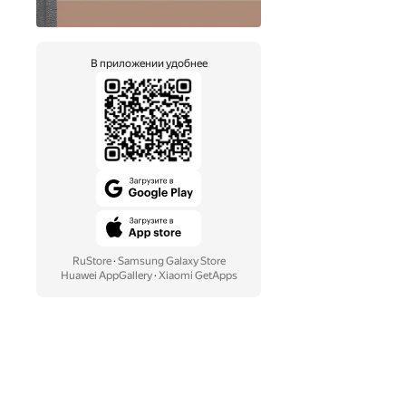
В приложении удобнее
RuStore
·
Samsung Galaxy Store
Huawei AppGallery
·
Xiaomi GetApps