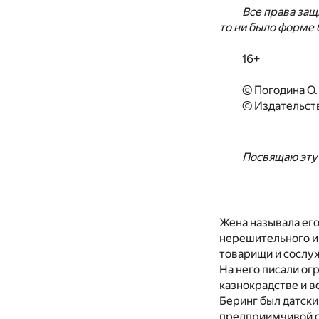
Все права защ
то ни было форме 
16+
© Погодина О. 
© Издательст
Посвящаю эту
Жена называла его
нерешительного и 
товарищи и сослу
На него писали ог
казнокрадстве и в
Беринг был датск
предприимчивой с