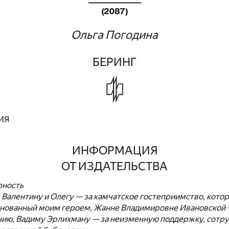
Ольга Погодина
БЕРИНГ
ИЯ
ИНФОРМАЦИЯ
ОТ ИЗДАТЕЛЬСТВА
рность
Валентину и Олегу — за камчатское гостеприимство, кото
основанный моим героем, Жанне Владимировне Ивановской 
нию, Вадиму Эрлихману — за неизменную поддержку, сотр