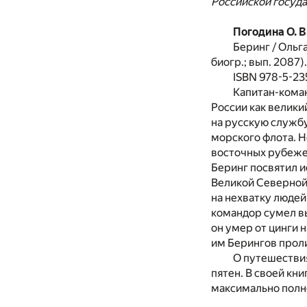
Российской госуд
Погодина О. В
Беринг / Ольг
биогр.; вып. 2087).
ISBN 978-5-2
Капитан-коман
России как велики
на русскую службу
морского флота. 
восточных рубежей
Беринг посвятил и
Великой Северной
на нехватку людей
командор сумел вы
он умер от цинги 
им Берингов прол
О путешествия
пятен. В своей кн
максимально полно