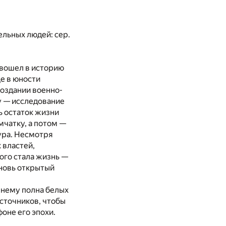
ельных людей: сер.
 вошел в историю
е в юности
создании военно-
у — исследование
ь остаток жизни
мчатку, а потом —
ура. Несмотря
 властей,
ого стала жизнь —
вновь открытый
жнему полна белых
источников, чтобы
оне его эпохи.