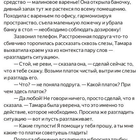
средство — малиновое варенье! Она открыла баночку,
дивный запах тут же растекся по всему помещению.
Походила с вареньем по офису, гармонизируя
пространство, съела маленькую ложечку и убрала
банку в стол — необходимо соблюдать дозировку!
Зазвонил телефон. Расстроенная подруга что-то
сбивчиво торопилась рассказать сквозь слезы, Тамара
выхватила краем уха из контекста пару слов —
«разгладить ситуацию».
— Стой, не реви, — сказала она, — сделай сейчас то,
что я тебе скажу. Возьми платок чистый, вытри им слезы
и разгладь его.
— Что? — не поняла подруга. — Какой платок? При
чем здесь платок?
— Да любой! Не говори ничего, просто сделай, что я
сказала. — Тамара была уверена, что это именно то
действие, которое необходимо. Просила же разгладить
ситуацию — вот и пусть разглаживает.
— Какие глупости! Я помощи у тебя прошу, а ты мне
какие-то платки советуешь гладить!
Подруга обиженно всхлипнула и бросила трубку.