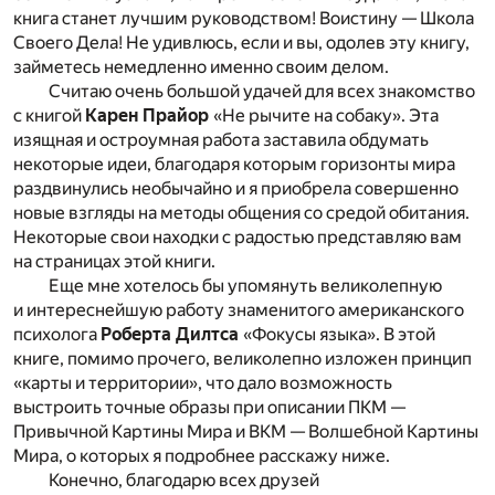
книга станет лучшим руководством! Воистину — Школа
Своего Дела! Не удивлюсь, если и вы, одолев эту книгу,
займетесь немедленно именно своим делом.
Считаю очень большой удачей для всех знакомство
с книгой
Карен Прайор
«Не рычите на собаку». Эта
изящная и остроумная работа заставила обдумать
некоторые идеи, благодаря которым горизонты мира
раздвинулись необычайно и я приобрела совершенно
новые взгляды на методы общения со средой обитания.
Некоторые свои находки с радостью представляю вам
на страницах этой книги.
Еще мне хотелось бы упомянуть великолепную
и интереснейшую работу знаменитого американского
психолога
Роберта Дилтса
«Фокусы языка». В этой
книге, помимо прочего, великолепно изложен принцип
«карты и территории», что дало возможность
выстроить точные образы при описании ПКМ —
Привычной Картины Мира и ВКМ — Волшебной Картины
Мира, о которых я подробнее расскажу ниже.
Конечно, благодарю всех друзей