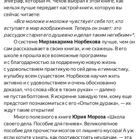
эпиграф, который М. Чехов выбрал к этой книге, как
нельзя лучше передает настрой книги, которую вы
сейчас читаете:
«Все моложе и моложе чувствует себя тот, кто
вступает в мир воображения. Теперь он знает: это
рассудок старил его душевно и делал таким негибким»*.
О системе
Мирзакарима Норбекова
лучше, чем он
сам рассказывает в своих книгах, и не скажешь. В его
школе я прошла все возможные программы
и с благодарностью за подаренную новую жизнь
с удовольствием практикую по сей день и гимнастику,
и улыбку всем существом. Норбеков научил жить
активно и с удовольствием и очень обоснованно
доказал, что слова «Все в твоих руках» — далеко
не пустая болтовня. Я искренне завидую тем, кому еще
предстоит познакомиться с его «Опытом дурака», — их
ждут такие открытия!
Много полезного в книге
Юрия Мороза
«Школа
своего дела. Пособие для гениев». Великолепное
пособие для прочистки мозгов от лишнего мусора! А уж
если хотите узнать, как противостоять неудачам, — эта