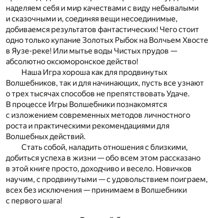
наделяем себя и мир качествами с виду небывалыми
и сказочными и, соединяя вещи несоединимые,
добиваемся результатов фантастических! Чего стоит
одно только купание Золотых Рыбок на Волчьем Хвосте
в Яузе-реке! Или мытье воды Чистых прудов —
абсолютно оксюморонское действо!
Наша Игра хороша как для продвинутых
Волшебников, так и для начинающих, пусть все узнают
о трех тысячах способов не препятствовать Удаче.
В процессе Игры Волшебники познакомятся
с изложением современных методов личностного
роста и практическими ре­ко­мендациями для
Волшебных действий.
Стать собой, наладить отношения с близкими,
добиться успеха в жизни — обо всем этом рассказано
в этой книге просто, доходчиво и весело. Новичков
научим, с продвинутыми — с удовольствием поиграем,
всех без исключения — принимаем в Волшебники
с первого шага!