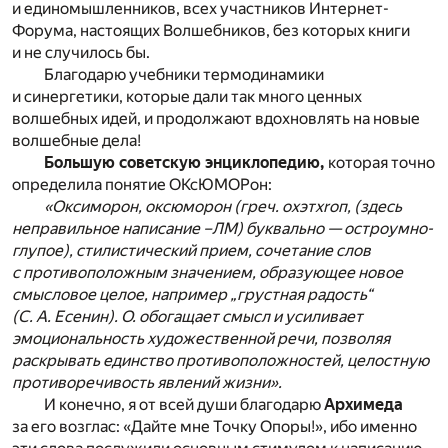
и единомышленников, всех участников Интернет-
Форума, настоящих Волшебников, без которых книги
и не случилось бы.
Благодарю учебники термодинамики
и синергетики, которые дали так много ценных
волшебных идей, и продолжают вдохновлять на новые
волшебные дела!
Большую советскую энциклопедию,
которая точно
определила понятие ОКсЮМОРон:
«Оксиморон, оксюморон (греч. охэтхrоп, (здесь
неправильное написание –ЛМ) буквально — остроумно-
глупое), стилистический прием, сочетание слов
с противоположным значением, образующее новое
смысловое целое, например „грустная радость“
(С. А. Есенин). О. обо­гащает смысл и усиливает
эмоциональность художественной речи, позволяя
раскрывать единство противоположностей, целостную
противоречивость явлений жизни».
И конечно, я от всей души благодарю
Архимеда
за его возглас: «Дайте мне Точку Опоры!», ибо именно