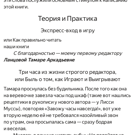
эти слова послужили основным стимулом к написанию
этой книги.
Теория и Практика
Экспресс-вход в игру
или Как правильно читать
наши книги
С благодарностью — моему первому редактору
Ланцовой Тамаре Аркадьевне
Три часа из жизни строгого редактора,
или Быль о том, как Играют и Выигрывают
Тамара проснулась без будильника. После того как она
на веревочке завезла часы под шкаф (такие вот нашлись
рецептики в рукописи у нового автора — у Лисси
Муссы), повторяя «Завожу часы навсегда!», вот уже
вторую неделю ей не требовался назойливый звон
по утрам, она просыпалась сама — сразу бодрая
и веселая.