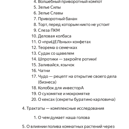
Волшебный приворотный компот
Зелье Силы
Зелье Славы
Приворотный банан
Торт, перед которым никто не устоит
Слеза ПКМ
Деловая колбаса
О «приЦЕЛЬных» конфетах
Теорема о семечках
Судак со щавелем
Шпротики — закройте ротики!
Заливайся, язычок
Чатни
Чудо — рецепт на открытие своего дела
(бизнеса)
Колобок для инвесторА
О сухомятке и мокромятке
О кексах (секреты буратино карловича)
Трактаты — комплексные исследования
О чем думает наша голова
О влиянии полива комнатных растений через