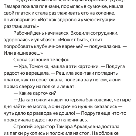
Тамара пожала плечами, порылась в сумочке, нашла
свой платок и стала разглаживать его на коленке,
приговаривая: «Вот как здорово я умею ситуации
разглаживать!»
Рабочий день начинался. Входили сотрудники,
здороваясь и улыбаясь. «Может быть, стоит
попробовать клубничное варенье? — подумала она. —
Или вишневое…»
Снова зазвонил телефон.
— Ура, Томочка, нашла я эти карточки! — Подруга
радостно верещала. — Решила все-таки погладить
платок, как ты советовала, полезла за утюгом, а они
прямо сверху на полке и лежат!
— Какие карточки?
— Да карточки я наши потеряла банковские, четыре
дня найти не могла, а они срочно нужны оказались —
чуть дело до развода не дошло! — Подруга еще что-то
прокричала радостно и отключилась.
Строгий редактор Тамара Аркадьевна достала
из папки рукопись и положила на стол. На обложке