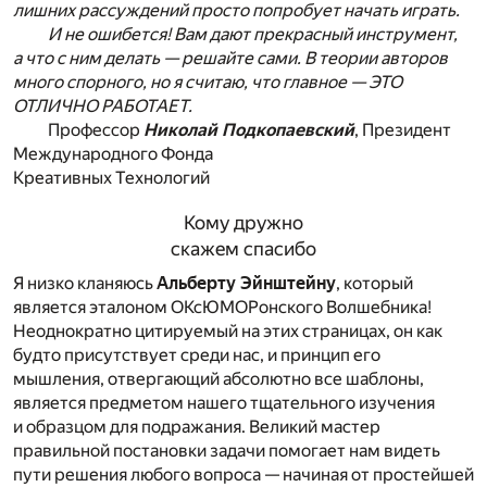
лишних рассуждений просто попробует начать играть.
И не ошибется! Вам дают прекрасный инструмент,
а что с ним делать — решайте сами. В теории авторов
много спорного, но я считаю, что главное — ЭТО
ОТЛИЧНО РАБОТАЕТ.
Профессор
Николай Подкопаевский
, Президент
Международного Фонда
Креативных Технологий
Кому дружно
скажем спасибо
Я низко кланяюсь
Альберту Эйнштейну
, который
является эталоном ОКсЮМОРонского Волшебника!
Неоднократно цитируемый на этих страницах, он как
будто присутствует среди нас, и принцип его
мышления, отвергающий абсолютно все шаблоны,
является предметом нашего тщательного изучения
и образцом для подражания. Великий мастер
правильной постановки задачи помогает нам видеть
пути решения любого вопроса — начиная от простейшей