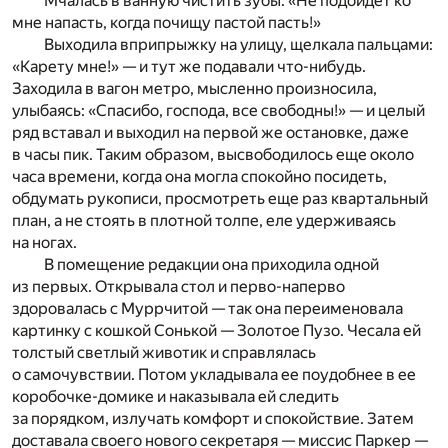
Мчалась в ванную чистить зубы: «Не подойдет ко
мне напасть, когда почищу пастой пасть!»
Выходила вприпрыжку на улицу, щелкала пальцами:
«Карету мне!» — и тут же подавали что-нибудь.
Заходила в вагон метро, мысленно произносила,
улыбаясь: «Спасибо, господа, все свободны!» — и целый
ряд вставал и выходил на первой же остановке, даже
в часы пик. Таким образом, высвободилось еще около
часа времени, когда она могла спокойно посидеть,
обдумать рукописи, просмотреть еще раз квартальный
план, а не стоять в плотной толпе, еле удерживаясь
на ногах.
В помещение редакции она приходила одной
из первых. Открывала стол и перво-наперво
здоровалась с Муррчитой — так она переименовала
картинку с кошкой Сонькой — Золотое Пузо. Чесала ей
толстый светлый животик и справлялась
о самочувствии. Потом укладывала ее поудобнее в ее
коробочке-домике и наказывала ей следить
за порядком, излучать комфорт и спокойствие. Затем
доставала своего нового секретаря — миссис Паркер —