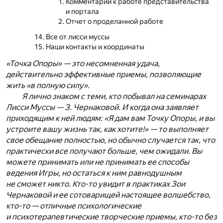
Комментарии к работе представительства
и портала
Отчет о проделанной работе
Все от лисси муссы
Наши контакты и координаты
«Точка Опоры» — это несомненная удача,
действительно эффективные приемы, позволяющие
жить «в полную силу».
Я лично знаком с теми, кто побывал на семинарах
Лисси Муссы — З. Чернаковой. И когда она заявляет
приходящим к ней людям: «Я дам вам Точку Опоры, и вы
устроите вашу жизнь так, как хотите!» — то выполняет
свое обещание полностью, но обычно случается так, что
практически все получают больше, чем ожидали. Вы
можете принимать или не принимать ее способы
ведения Игры, но остаться к ним равнодушным
не сможет никто. Кто-то увидит в практиках Зои
Чернаковой и ее сотоварищей настоящее волшебство,
кто-то — отличные психологические
и психотерапевтические творческие приемы, кто-то без