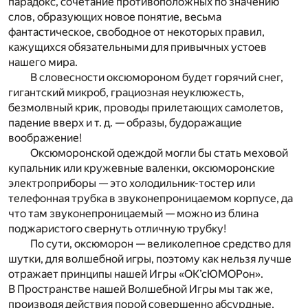
парадокс, сочетание противоположных по значению
слов, образующих новое понятие, весьма
фантастическое, свободное от некоторых правил,
кажущихся обязательными для привычных устоев
нашего мира.
В словесности оксюмороном будет горячий снег,
гигантский микроб, грациозная неуклюжесть,
безмолвный крик, проводы прилетающих самолетов,
падение вверх и т. д. — образы, будоражащие
воображение!
Оксюморонской одеждой могли бы стать меховой
купальник или кружевные валенки, оксюморонские
электроприборы — это холодильник-тостер или
телефонная трубка в звуконепроницаемом корпусе, да
что там звуконепроницаемый — можно из блина
поджаристого свернуть отличную трубку!
По сути, оксюморон — великолепное средство для
шутки, для волшебной игры, поэтому как нельзя лучше
отражает принципы нашей Игры «ОК’сЮМОРон».
В Пространстве нашей Волшебной Игры мы так же,
производя действия порой совершенно абсурдные,