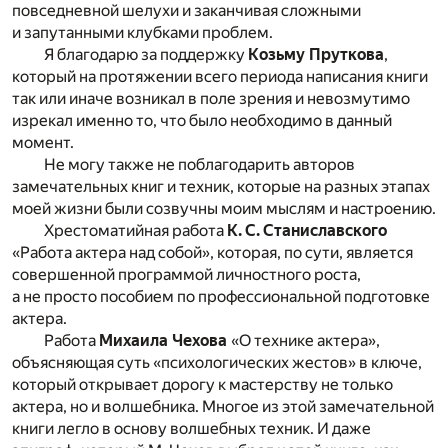
повседневной шелухи и заканчивая сложными
и запутанными клубками проблем.
Я благодарю за поддержку
Козьму Пруткова
,
который на протяжении всего периода написания книги
так или иначе возникал в поле зрения и невозмутимо
изрекал именно то, что было необходимо в данный
момент.
Не могу также не поблагодарить авторов
замечательных книг и техник, которые на разных этапах
моей жизни были созвучны моим мыслям и настроению.
Хрестоматийная работа
К. С. Станиславского
«Работа актера над собой», которая, по сути, является
совершенной программой личностного роста,
а не просто пособием по профессиональной подготовке
актера.
Работа
Михаила Чехова
«О технике актера»,
объясняющая суть «психологических жестов» в ключе,
который открывает дорогу к мастерству не только
актера, но и волшебника. Многое из этой замечательной
книги легло в основу волшебных техник. И даже