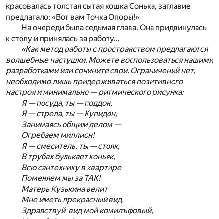
красовалась толстая сытая кошка Сонька, заглавие
предлагало: «Вот вам Точка Опоры!»
На очереди была седьмая глава. Она придвинулась
к столу и принялась за работу…
«Как метод работы с пространством предлагаются
волшебные частушки. Можете воспользоваться нашими
разработками или сочините свои. Ограничений нет,
необходимо лишь придерживаться позитивного
настроя и минимально — ритмического рисунка:
Я — посуда, ты — поддон,
Я — стрела, ты — Купидон,
Занимаясь общим делом —
Огребаем миллион!
Я — смеситель, ты — стояк,
В трубах булькает коньяк,
Всю сантехнику в квартире
Поменяем мы за ТАК!
Матерь Кузькина велит
Мне иметь прекрасный вид.
Здравствуй, вид мой комилъфовый,