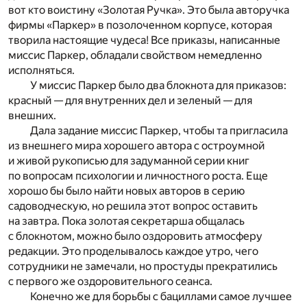
вот кто воистину «Золотая Ручка». Это была авторучка
фирмы «Паркер» в позолоченном корпусе, которая
творила настоящие чудеса! Все приказы, написанные
миссис Паркер, обладали свойством немедленно
исполняться.
У миссис Паркер было два блокнота для приказов:
красный — для внутренних дел и зеленый — для
внешних.
Дала задание миссис Паркер, чтобы та пригласила
из внешнего мира хорошего автора с остроумной
и живой рукописью для задуманной серии книг
по вопросам психологии и личностного роста. Еще
хорошо бы было найти новых авторов в серию
садоводческую, но решила этот вопрос оставить
на завтра. Пока золотая секретарша общалась
с блокнотом, можно было оздоровить атмосферу
редакции. Это проделывалось каждое утро, чего
сотрудники не замечали, но простуды прекратились
с первого же оздоровительного сеанса.
Конечно же для борьбы с бациллами самое лучшее