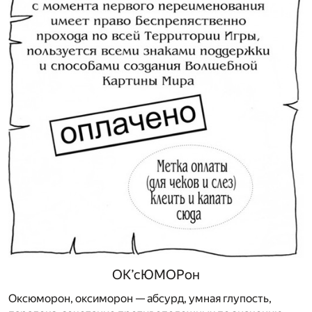
ОК’сЮМОРон
Оксюморон, оксиморон — абсурд, умная глупость,