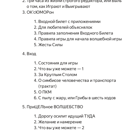
Три часа из жизни строгого редактора, или Быль
о том, как Играют и Выигрывают
ОК’сЮМОРон
Входной билет с приложениями
Для любителей объяснялок
Правила заполнения Входного Билета
Правила игры для начала волшебной игры
Жесты Силы
Вход
Состояния для игры
Что вы уже можете — 1
За Круглым Столом
О симбиозе человечества и транспорта
(трактат)
О ПКМ
С пылу с жару, или Грибы в шесть ходов
ПриЦЕЛЬное ВОЛШЕБСТВО
Дорогу осилит идущий ТУДА
Желание и намерение
Что вы уже можете — 2