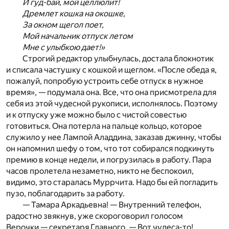
И гуд-бай, мой целлюлит!
Дремлет кошка на окошке,
За окном щегол поет,
Мой начальник отпуск летом
Мне с улыбкою дает!»
Строгий редактор улыбнулась, достала блокнотик
и списала частушку с кошкой и щеглом. «После обеда я,
пожалуй, попробую устроить себе отпуск в нужное
время», — подумала она. Все, что она присмотрела для
себя из этой чудесной рукописи, исполнялось. Поэтому
и к отпуску уже можно было с чистой совестью
готовиться. Она потерла на пальце кольцо, которое
служило у нее Лампой Аладдина, заказав джинну, чтобы
он напомнил шефу о том, что тот собирался подкинуть
премию в конце недели, и погрузилась в работу. Пара
часов пролетела незаметно, никто не беспокоил,
видимо, это старалась Муррчита. Надо бы ей погладить
пузо, поблагодарить за работу.
— Тамара Аркадьевна! — Внутренний телефон,
радостно звякнув, уже скороговорил голосом
Верочки — секретаря Главного. — Вот чудеса-то!