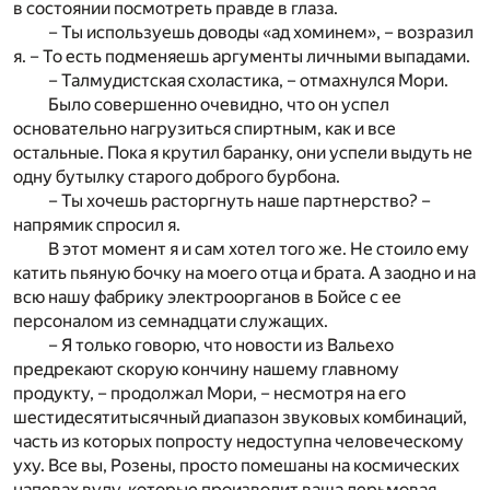
в состоянии посмотреть правде в глаза.
– Ты используешь доводы «ад хоминем», – возразил
я. – То есть подменяешь аргументы личными выпадами.
– Талмудистская схоластика, – отмахнулся Мори.
Было совершенно очевидно, что он успел
основательно нагрузиться спиртным, как и все
остальные. Пока я крутил баранку, они успели выдуть не
одну бутылку старого доброго бурбона.
– Ты хочешь расторгнуть наше партнерство? –
напрямик спросил я.
В этот момент я и сам хотел того же. Не стоило ему
катить пьяную бочку на моего отца и брата. А заодно и на
всю нашу фабрику электроорганов в Бойсе с ее
персоналом из семнадцати служащих.
– Я только говорю, что новости из Вальехо
предрекают скорую кончину нашему главному
продукту, – продолжал Мори, – несмотря на его
шестидесятитысячный диапазон звуковых комбинаций,
часть из которых попросту недоступна человеческому
уху. Все вы, Розены, просто помешаны на космических
напевах вуду, которые производит ваша дерьмовая