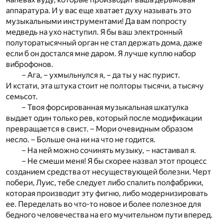
аппаратура. И у вас еще хватает духу называть это
музыкальными инструментами! Да вам попросту
медведь на ухо наступил. Я бы ваш электронный
полуторатысячный орган не стал держать дома, даже
если б он достался мне даром. Я лучше куплю набор
виброфонов.
– Ага, – ухмыльнулся я, – да ты у нас пурист.
И кстати, эта штука стоит не полторы тысячи, а тысячу
семьсот.
– Твоя форсированная музыкальная шкатулка
выдает один только рев, который после модификации
превращается в свист. – Мори очевидным образом
несло. – Больше она ни на что не годится.
– На ней можно сочинять музыку, – настаивал я.
– Не смеши меня! Я бы скорее назвал этот процесс
созданием средства от несуществующей болезни. Черт
побери, Луис, тебе следует либо спалить полфабрики,
которая производит эту фигню, либо модернизировать
ее. Переделать во что-то новое и более полезное для
бедного человечества на его мучительном пути вперед.