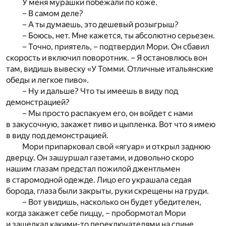
У меня мурашки побежали по коже.
– В самом деле?
– А ты думаешь, это дешевый розыгрыш?
– Боюсь, нет. Мне кажется, ты абсолютно серьезен.
– Точно, приятель, – подтвердил Мори. Он сбавил
скорость и включил поворотник. – Я остановлюсь вон
там, видишь вывеску «У Томми. Отличные итальянские
обеды и легкое пиво».
– Ну и дальше? Что ты имеешь в виду под
демонстрацией?
– Мы просто распакуем его, он войдет с нами
в закусочную, закажет пиво и цыпленка. Вот что я имею
в виду под демонстрацией.
Мори припарковал свой «ягуар» и открыл заднюю
дверцу. Он зашуршал газетами, и довольно скоро
нашим глазам предстал пожилой джентльмен
в старомодной одежде. Лицо его украшала седая
борода, глаза были закрыты, руки скрещены на груди.
– Вот увидишь, насколько он будет убедителен,
когда закажет себе пиццу, – пробормотал Мори
и защелкал какими-то переключателями на спине