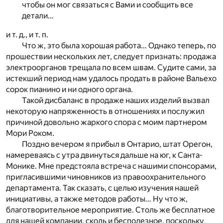
чтобы он мог связаться с Вами и сообщить все
детали…
и т. д., и т. п.
Что ж, это была хорошая работа… Однако теперь, по
прошествии нескольких лет, следует признать: продажа
электроорганов трещала по всем швам. Судите сами, за
истекший период нам удалось продать в районе Вальехо
сорок пианино и ни одного органа.
Такой дисбаланс в продаже наших изделий вызвал
некоторую напряженность в отношениях и послужил
причиной довольно жаркого спора с моим партнером
Мори Роком.
Поздно вечером я прибыл в Онтарио, штат Орегон,
намереваясь с утра двинуться дальше на юг, к Санта-
Монике. Мне предстояла встреча с нашими спонсорами,
пригласившими чиновников из правоохранительного
департамента. Так сказать, с целью изучения нашей
инициативы, а также методов работы… Ну что ж,
благотворительное мероприятие. Столь же бесплатное
для нашей компании, сколь и бесполезное, поскольку