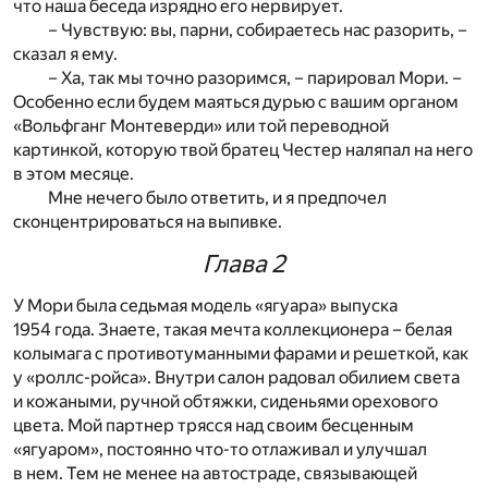
что наша беседа изрядно его нервирует.
– Чувствую: вы, парни, собираетесь нас разорить, –
сказал я ему.
– Ха, так мы точно разоримся, – парировал Мори. –
Особенно если будем маяться дурью с вашим органом
«Вольфганг Монтеверди» или той переводной
картинкой, которую твой братец Честер наляпал на него
в этом месяце.
Мне нечего было ответить, и я предпочел
сконцентрироваться на выпивке.
Глава 2
У Мори была седьмая модель «ягуара» выпуска
1954 года. Знаете, такая мечта коллекционера – белая
колымага с противотуманными фарами и решеткой, как
у «роллс-ройса». Внутри салон радовал обилием света
и кожаными, ручной обтяжки, сиденьями орехового
цвета. Мой партнер трясся над своим бесценным
«ягуаром», постоянно что-то отлаживал и улучшал
в нем. Тем не менее на автостраде, связывающей