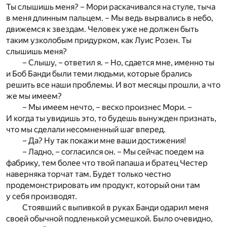
Ты слышишь меня? – Мори раскачивался на стуле, тыча
в меня длинным пальцем. – Мы ведь вырвались в небо,
движемся к звездам. Человек уже не должен быть
таким узколобым придурком, как Луис Розен. Ты
слышишь меня?
– Слышу, – ответил я. – Но, сдается мне, именно ты
и Боб Банди были теми людьми, которые брались
решить все наши проблемы. И вот месяцы прошли, а что
же мы имеем?
– Мы имеем нечто, – веско произнес Мори. –
И когда ты увидишь это, то будешь вынужден признать,
что мы сделали несомненный шаг вперед.
– Да? Ну так покажи мне ваши достижения!
– Ладно, – согласился он. – Мы сейчас поедем на
фабрику, тем более что твой папаша и братец Честер
наверняка торчат там. Будет только честно
продемонстрировать им продукт, который они там
у себя производят.
Стоявший с выпивкой в руках Банди одарил меня
своей обычной подленькой усмешкой. Было очевидно,