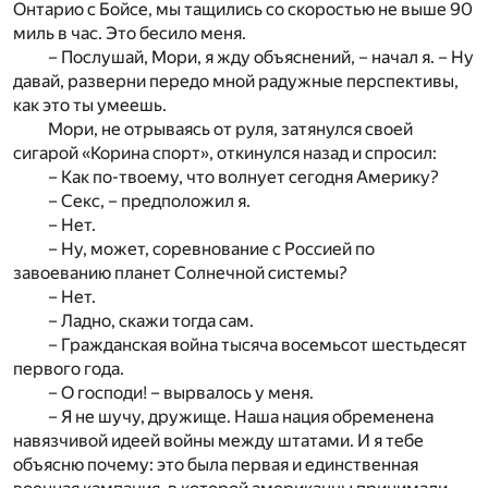
Онтарио с Бойсе, мы тащились со скоростью не выше 90
миль в час. Это бесило меня.
– Послушай, Мори, я жду объяснений, – начал я. – Ну
давай, разверни передо мной радужные перспективы,
как это ты умеешь.
Мори, не отрываясь от руля, затянулся своей
сигарой «Корина спорт», откинулся назад и спросил:
– Как по-твоему, что волнует сегодня Америку?
– Секс, – предположил я.
– Нет.
– Ну, может, соревнование с Россией по
завоеванию планет Солнечной системы?
– Нет.
– Ладно, скажи тогда сам.
– Гражданская война тысяча восемьсот шестьдесят
первого года.
– О господи! – вырвалось у меня.
– Я не шучу, дружище. Наша нация обременена
навязчивой идеей войны между штатами. И я тебе
объясню почему: это была первая и единственная