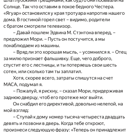
шла глубокими трещинами, как будто они побывали на
Солнце. Так что оставим в покое бедного Честера.
«Ягуар» остановился у края тротуара напротив нашего
дома. В гостиной горел свет – видимо, родители
с братом смотрели телевизор.
– Давай пошлем Эдвина М. Стэнтона вперед, –
предложил Мори. – Пусть он постучится, а мы
понаблюдаем из машины.
– Вряд ли это хорошая мысль, – усомнился я. – Отец
за милю признает фальшивку. Еще, чего доброго,
спустит его с лестницы, и ты потеряешь свои шесть
сотен, или сколько там ты заплатил.
Хотя, скорее всего, затраты спишутся на счет
МАСА, подумал я.
– Пожалуй, я рискну, – сказал Мори, придерживая
заднюю дверцу, чтоб его протеже мог выйти.
Он снабдил его директивой, довольно нелепой, на
мой взгляд:
– Ступай к дому номер тысяча четыреста двадцать
девять и позвони в дверь. Когда тебе откроют,
произнеси следующую фразу: «Теперь он принадлежит