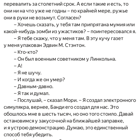
перевалить за столетний срок. А если такие и есть, то
они ни на что уже не годны – по крайней мере, ружье
они в руки не возьмут. Согласен?
– Хочешь сказать, у тебя там припрятана мумия или
какой-нибудь зомби из ужастиков? – поинтересовался я.
– Я тебе скажу, что у меня там. В эту кучу газет
у меня упакован Эдвин М. Стэнтон.
– Кто-кто?
– Он был военным советником у Линкольна.
– А!
– Я не шучу.
– И когда же он умер?
– Давным-давно.
– Я так и думал.
– Послушай, – сказал Мори. – Я создал электронного
симулякра, вернее, Банди его создал для нас. Это
обошлось мне в шесть тысяч, но оно того стоило. Давай
остановимся у закусочной на ближайшей заправке,
и я устрою демонстрацию. Думаю, это единственный
способ тебя убедить.