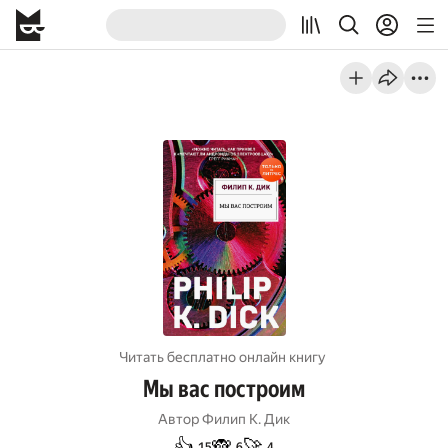
Читать бесплатно онлайн книгу
Мы вас построим
Автор
Филип К. Дик
👍
🙈
🚀
15
6
4