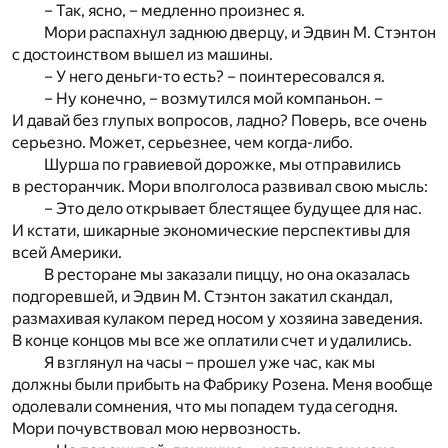
– Так, ясно, – медленно произнес я.
Мори распахнул заднюю дверцу, и Эдвин М. Стэнтон
с достоинством вышел из машины.
– У него деньги-то есть? – поинтересовался я.
– Ну конечно, – возмутился мой компаньон. –
И давай без глупых вопросов, ладно? Поверь, все очень
серьезно. Может, серьезнее, чем когда-либо.
Шурша по гравиевой дорожке, мы отправились
в ресторанчик. Мори вполголоса развивал свою мысль:
– Это дело открывает блестящее будущее для нас.
И кстати, шикарные экономические перспективы для
всей Америки.
В ресторане мы заказали пиццу, но она оказалась
подгоревшей, и Эдвин М. Стэнтон закатил скандал,
размахивая кулаком перед носом у хозяина заведения.
В конце концов мы все же оплатили счет и удалились.
Я взглянул на часы – прошел уже час, как мы
должны были прибыть на Фабрику Розена. Меня вообще
одолевали сомнения, что мы попадем туда сегодня.
Мори почувствовал мою нервозность.