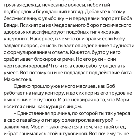
грязная одежда, нечесаные волосы, небритый
подбородок и блуждающий взгляд. Добавьте к этому
бессмысленную улыбочку – и перед вами портрет Боба
Банди. Психиатры из Федерального бюро психического
здоровья классифицируют подобных типчиков как
ущербных. Наверное, в чем-то они правы: если Бобу
задают вопрос, он испытывает определенные трудности
с формулированием ответа. Кажется, будто у него
срабатывает блокировка речи. Но его руки – они
чертовски хороши! Что-что, а свою работу он делать
умеет. Вот потому он и не подпадает под действие Акта
Макхестона.
Однако прошло уже много месяцев, как Боб
работает на нашу контору, и до сих пор из его трудов не
вышло ничего путного. И это невзирая на то, что Мори
носится с ним, как курица с яйцом.
– Единственная причина, по которой ты так уперся
в свою гавайскую гитару с электроклавиатурой, –
заявил мне Мори, – заключается в том, что твой отец
и брат занимались этой штуковиной. Вот почему ты не