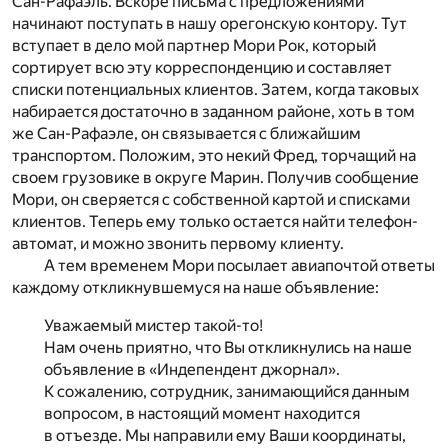
Сан-Рафаэль. Вскоре письма с предложениями
начинают поступать в нашу орегонскую контору. Тут
вступает в дело мой партнер Мори Рок, который
сортирует всю эту корреспонденцию и составляет
списки потенциальных клиентов. Затем, когда таковых
набирается достаточно в заданном районе, хоть в том
же Сан-Рафаэле, он связывается с ближайшим
транспортом. Положим, это некий Фред, торчащий на
своем грузовике в округе Марин. Получив сообщение
Мори, он сверяется с собственной картой и списками
клиентов. Теперь ему только остается найти телефон-
автомат, и можно звонить первому клиенту.
А тем временем Мори посылает авиапочтой ответы
каждому откликнувшемуся на наше объявление:
Уважаемый мистер такой-то!
Нам очень приятно, что Вы откликнулись на наше
объявление в «Индепендент джорнал».
К сожалению, сотрудник, занимающийся данным
вопросом, в настоящий момент находится
в отъезде. Мы направили ему Ваши координаты,