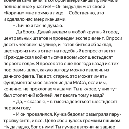
военная кампания, в которой американцы принимали
полноценное участие! – Он выдул дым от своей
«Корины» мне прямо в лицо. – Собственно, это
и сделало нас американцами.
– Лично я так не думаю.
– Да брось! Давай заедем в любой крупный город
центральных штатов и проведем эксперимент. Опроси
десять человек на улице, и, готов биться об заклад,
шестеро из них в ответ на подобный вопрос ответят:
«Гражданская война тысяча восемьсот шестьдесят
первого года». Я просек это еще полгода назад и с тех
пор размышлял, какую выгоду можно извлечь из
данного факта. Так вот, старик, это может иметь
фундаментальное значение для МАСА, если мы,
конечно, не прохлопаем ушами. Ты в курсе, у них тут
был столетний юбилей, лет десять тому назад?
– Да, – сказал я, – в тысяча девятьсот шестьдесят
первом году.
– И он провалился. Кучка бедолаг разыграла пару-
тройку битв, и все. Дело обернулось громким пшиком.
Ну да ладно, бог с ними! Ты лучше взгляни на заднее