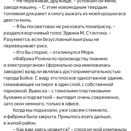
– Не переживай, дружище, – успокоил он меня,
заводя машину. – С этим новомодным твердым
топливом для ракет я смогу выжать из моей крошки все
двести миль.
– Я бы посоветовал не рисковать понапрасну, –
раздался ворчливый голос Эдвина М. Стэнтона. –
Разумеется, если безусловный выигрыш не
перевешивает риск.
– Кто бы спорил, – откликнулся Мори.
«Фабрика Розена по производству пианино
и электроорганов» (формально она именовалась
заводом) вряд ли являлась достопримечательностью
города Бойсе. С виду это плоское одноэтажное здание,
смахивающее на пирог в один слой, с собственной
парковкой. Вывеска – с тяжелыми пластиковыми
буквами и подсветкой – выглядит очень современно,
зато окон немного, только в офисе.
Когда мы подъехали, уже совсем стемнело,
и фабрика была закрыта. Пришлось ехать дальше,
в жилой район.
– Как вам здесь нравится? – спросил мой компаньон