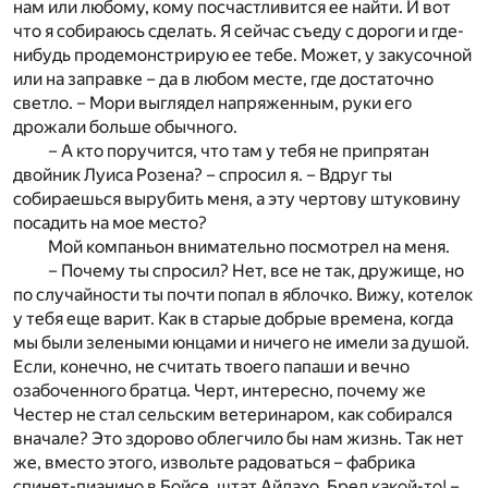
нам или любому, кому посчастливится ее найти. И вот
что я собираюсь сделать. Я сейчас съеду с дороги и где-
нибудь продемонстрирую ее тебе. Может, у закусочной
или на заправке – да в любом месте, где достаточно
светло. – Мори выглядел напряженным, руки его
дрожали больше обычного.
– А кто поручится, что там у тебя не припрятан
двойник Луиса Розена? – спросил я. – Вдруг ты
собираешься вырубить меня, а эту чертову штуковину
посадить на мое место?
Мой компаньон внимательно посмотрел на меня.
– Почему ты спросил? Нет, все не так, дружище, но
по случайности ты почти попал в яблочко. Вижу, котелок
у тебя еще варит. Как в старые добрые времена, когда
мы были зелеными юнцами и ничего не имели за душой.
Если, конечно, не считать твоего папаши и вечно
озабоченного братца. Черт, интересно, почему же
Честер не стал сельским ветеринаром, как собирался
вначале? Это здорово облегчило бы нам жизнь. Так нет
же, вместо этого, извольте радоваться – фабрика
спинет-пианино в Бойсе, штат Айдахо. Бред какой-то! –