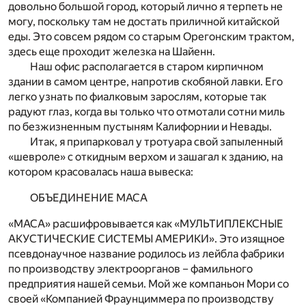
довольно большой город, который лично я терпеть не
могу, поскольку там не достать приличной китайской
еды. Это совсем рядом со старым Орегонским трактом,
здесь еще проходит железка на Шайенн.
Наш офис располагается в старом кирпичном
здании в самом центре, напротив скобяной лавки. Его
легко узнать по фиалковым зарослям, которые так
радуют глаз, когда вы только что отмотали сотни миль
по безжизненным пустыням Калифорнии и Невады.
Итак, я припарковал у тротуара свой запыленный
«шевроле» с откидным верхом и зашагал к зданию, на
котором красовалась наша вывеска:
ОБЪЕДИНЕНИЕ МАСА
«МАСА» расшифровывается как «МУЛЬТИПЛЕКСНЫЕ
АКУСТИЧЕСКИЕ СИСТЕМЫ АМЕРИКИ». Это изящное
псевдонаучное название родилось из лейбла фабрики
по производству электроорганов – фамильного
предприятия нашей семьи. Мой же компаньон Мори со
своей «Компанией Фраунциммера по производству