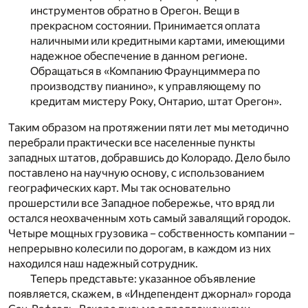
инструментов обратно в Орегон. Вещи в
прекрасном состоянии. Принимается оплата
наличными или кредитными картами, имеющими
надежное обеспечение в данном регионе.
Обращаться в «Компанию Фраунциммера по
производству пианино», к управляющему по
кредитам мистеру Року, Онтарио, штат Орегон».
Таким образом на протяжении пяти лет мы методично
перебрали практически все населенные пункты
западных штатов, добравшись до Колорадо. Дело было
поставлено на научную основу, с использованием
географических карт. Мы так основательно
прошерстили все Западное побережье, что вряд ли
остался неохваченным хоть самый завалящий городок.
Четыре мощных грузовика – собственность компании –
непрерывно колесили по дорогам, в каждом из них
находился наш надежный сотрудник.
Теперь представьте: указанное объявление
появляется, скажем, в «Индепендент джорнал» города