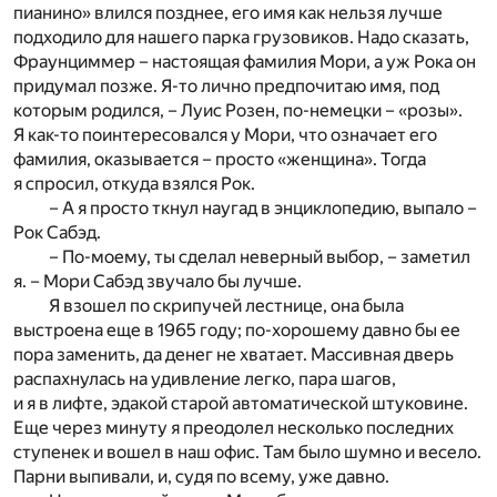
пианино» влился позднее, его имя как нельзя лучше
подходило для нашего парка грузовиков. Надо сказать,
Фраунциммер – настоящая фамилия Мори, а уж Рока он
придумал позже. Я-то лично предпочитаю имя, под
которым родился, – Луис Розен, по-немецки – «розы».
Я как-то поинтересовался у Мори, что означает его
фамилия, оказывается – просто «женщина». Тогда
я спросил, откуда взялся Рок.
– А я просто ткнул наугад в энциклопедию, выпало –
Рок Сабэд.
– По-моему, ты сделал неверный выбор, – заметил
я. – Мори Сабэд звучало бы лучше.
Я взошел по скрипучей лестнице, она была
выстроена еще в 1965 году; по-хорошему давно бы ее
пора заменить, да денег не хватает. Массивная дверь
распахнулась на удивление легко, пара шагов,
и я в лифте, эдакой старой автоматической штуковине.
Еще через минуту я преодолел несколько последних
ступенек и вошел в наш офис. Там было шумно и весело.
Парни выпивали, и, судя по всему, уже давно.