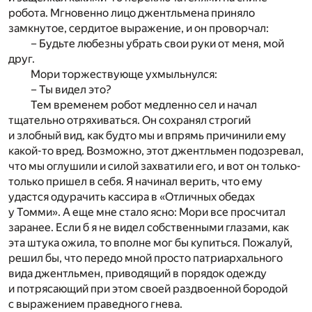
робота. Мгновенно лицо джентльмена приняло
замкнутое, сердитое выражение, и он проворчал:
– Будьте любезны убрать свои руки от меня, мой
друг.
Мори торжествующе ухмыльнулся:
– Ты видел это?
Тем временем робот медленно сел и начал
тщательно отряхиваться. Он сохранял строгий
и злобный вид, как будто мы и впрямь причинили ему
какой-то вред. Возможно, этот джентльмен подозревал,
что мы оглушили и силой захватили его, и вот он только-
только пришел в себя. Я начинал верить, что ему
удастся одурачить кассира в «Отличных обедах
у Томми». А еще мне стало ясно: Мори все просчитал
заранее. Если б я не видел собственными глазами, как
эта штука ожила, то вполне мог бы купиться. Пожалуй,
решил бы, что передо мной просто патриархального
вида джентльмен, приводящий в порядок одежду
и потрясающий при этом своей раздвоенной бородой
с выражением праведного гнева.