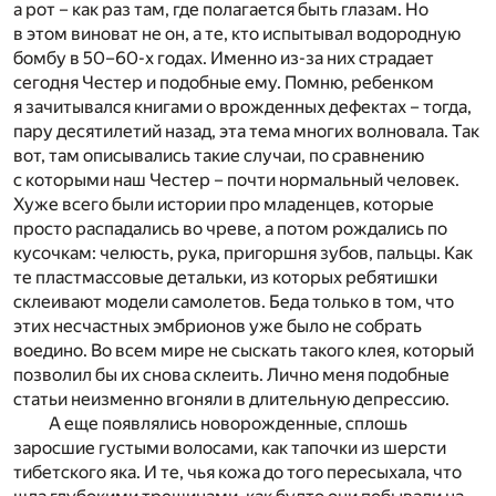
а рот – как раз там, где полагается быть глазам. Но
в этом виноват не он, а те, кто испытывал водородную
бомбу в 50–60-х годах. Именно из-за них страдает
сегодня Честер и подобные ему. Помню, ребенком
я зачитывался книгами о врожденных дефектах – тогда,
пару десятилетий назад, эта тема многих волновала. Так
вот, там описывались такие случаи, по сравнению
с которыми наш Честер – почти нормальный человек.
Хуже всего были истории про младенцев, которые
просто распадались во чреве, а потом рождались по
кусочкам: челюсть, рука, пригоршня зубов, пальцы. Как
те пластмассовые детальки, из которых ребятишки
склеивают модели самолетов. Беда только в том, что
этих несчастных эмбрионов уже было не собрать
воедино. Во всем мире не сыскать такого клея, который
позволил бы их снова склеить. Лично меня подобные
статьи неизменно вгоняли в длительную депрессию.
А еще появлялись новорожденные, сплошь
заросшие густыми волосами, как тапочки из шерсти
тибетского яка. И те, чья кожа до того пересыхала, что