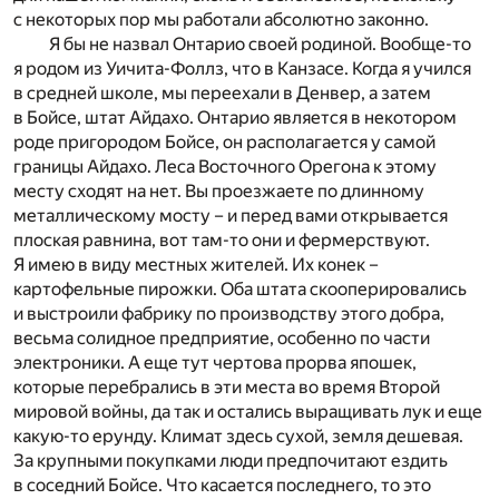
с некоторых пор мы работали абсолютно законно.
Я бы не назвал Онтарио своей родиной. Вообще-то
я родом из Уичита-Фоллз, что в Канзасе. Когда я учился
в средней школе, мы переехали в Денвер, а затем
в Бойсе, штат Айдахо. Онтарио является в некотором
роде пригородом Бойсе, он располагается у самой
границы Айдахо. Леса Восточного Орегона к этому
месту сходят на нет. Вы проезжаете по длинному
металлическому мосту – и перед вами открывается
плоская равнина, вот там-то они и фермерствуют.
Я имею в виду местных жителей. Их конек –
картофельные пирожки. Оба штата скооперировались
и выстроили фабрику по производству этого добра,
весьма солидное предприятие, особенно по части
электроники. А еще тут чертова прорва япошек,
которые перебрались в эти места во время Второй
мировой войны, да так и остались выращивать лук и еще
какую-то ерунду. Климат здесь сухой, земля дешевая.
За крупными покупками люди предпочитают ездить
в соседний Бойсе. Что касается последнего, то это