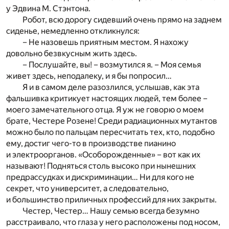
у Эдвина М. Стэнтона.
Робот, всю дорогу сидевший очень прямо на заднем
сиденье, немедленно откликнулся:
– Не назовешь приятным местом. Я нахожу
довольно безвкусным жить здесь.
– Послушайте, вы! – возмутился я. – Моя семья
живет здесь, неподалеку, и я бы попросил…
Я и в самом деле разозлился, услышав, как эта
фальшивка критикует настоящих людей, тем более –
моего замечательного отца. Я уж не говорю о моем
брате, Честере Розене! Среди радиационных мутантов
можно было по пальцам пересчитать тех, кто, подобно
ему, достиг чего-то в производстве пианино
и электроорганов. «Особорожденные» – вот как их
называют! Подняться столь высоко при нынешних
предрассудках и дискриминации… Ни для кого не
секрет, что университет, а следовательно,
и большинство приличных профессий для них закрыты.
Честер, Честер… Нашу семью всегда безумно
расстраивало, что глаза у него расположены под носом,