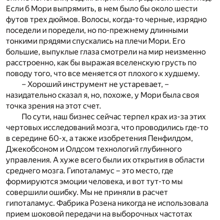
Если б Мори выпрямить, в нем было бы около шести
футов трех дюймов. Волосы, когда-то черные, изрядно
поседели и поредели, но по-прежнему длинными
тонкими прядями спускались на плечи Мори. Его
большие, выпуклые глаза смотрели на мир неизменно
расстроенно, как бы выражая вселенскую грусть по
поводу того, что все меняется от плохого к худшему.
– Хороший инструмент не устаревает, –
назидательно сказал я, но, похоже, у Мори была своя
точка зрения на этот счет.
По сути, наш бизнес сейчас терпел крах из-за этих
чертовых исследований мозга, что проводились где-то
в середине 60-х, а также изобретения Пенфилдом,
Джекобсоном и Олдсом технологий глубинного
управления. А хуже всего были их открытия в области
среднего мозга. Гипоталамус – это место, где
формируются эмоции человека, и вот тут-то мы
совершили ошибку. Мы не приняли в расчет
гипоталамус. Фабрика Розена никогда не использовала
прием шоковой передачи на выборочных частотах