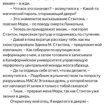
векам» – и жди.
– Что все это означает? – возмутился я. – Какой-то
магический пароль, открывающий двери?
– Это знаменитое высказывание Стэнтона, –
пояснил Мори, – по поводу смерти Линкольна.
– Теперь он принадлежит векам, – повторял
Стэнтон, пересекая тротуар и поднимаясь по ступеням.
– Давай я пока вкратце расскажу тебе, как мы
сконструировали Эдвина М. Стэнтона, – предложил мой
компаньон. – Как собирали по крупицам всю
информацию о нем, а затем готовили и записывали
в Калифорнийском университете управляющую
перфоленту центральной монады мозга образца.
– Да ты отдаешь себе отчет, что вы делаете, –
возмутился я. – Подобным жульничеством ты попросту
разрушаешь МАСА! Эта ваша дрянь, у которой мозгов
кот наплакал! И зачем я только с тобой связался?
– Тише, – прервал меня Мори, так как Стэнтон уже
звонил в дверь.
Открыл ему мой отец. Я видел его в дверях –