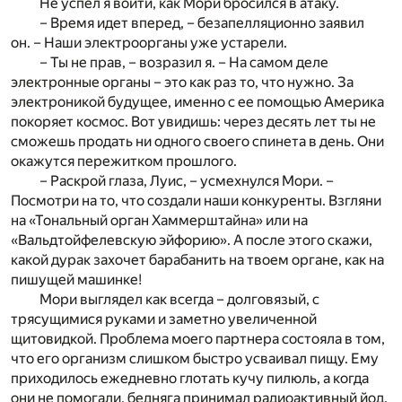
Не успел я войти, как Мори бросился в атаку.
– Время идет вперед, – безапелляционно заявил
он. – Наши электроорганы уже устарели.
– Ты не прав, – возразил я. – На самом деле
электронные органы – это как раз то, что нужно. За
электроникой будущее, именно с ее помощью Америка
покоряет космос. Вот увидишь: через десять лет ты не
сможешь продать ни одного своего спинета в день. Они
окажутся пережитком прошлого.
– Раскрой глаза, Луис, – усмехнулся Мори. –
Посмотри на то, что создали наши конкуренты. Взгляни
на «Тональный орган Хаммерштайна» или на
«Вальдтойфелевскую эйфорию». А после этого скажи,
какой дурак захочет барабанить на твоем органе, как на
пишущей машинке!
Мори выглядел как всегда – долговязый, с
трясущимися руками и заметно увеличенной
щитовидкой. Проблема моего партнера состояла в том,
что его организм слишком быстро усваивал пищу. Ему
приходилось ежедневно глотать кучу пилюль, а когда
они не помогали, бедняга принимал радиоактивный йод.