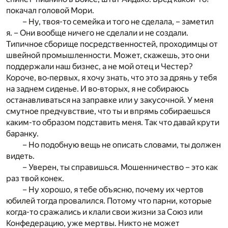
покачал головой Мори.
– Ну, твоя-то семейка и того не сделала, – заметил
я. – Они вообще ничего не сделали и не создали.
Типичное сборище посредственностей, проходимцы от
швейной промышленности. Может, скажешь, это они
поддержали наш бизнес, а не мой отец и Честер?
Короче, во‐первых, я хочу знать, что это за дрянь у тебя
на заднем сиденье. И во‐вторых, я не собираюсь
останавливаться на заправке или у закусочной. У меня
смутное предчувствие, что ты и впрямь собираешься
каким-то образом подставить меня. Так что давай крути
баранку.
– Но подобную вещь не описать словами, ты должен
видеть.
– Уверен, ты справишься. Мошенничество – это как
раз твой конек.
– Ну хорошо, я тебе объясню, почему их чертов
юбилей тогда провалился. Потому что парни, которые
когда-то сражались и клали свои жизни за Союз или
Конфедерацию, уже мертвы. Никто не может