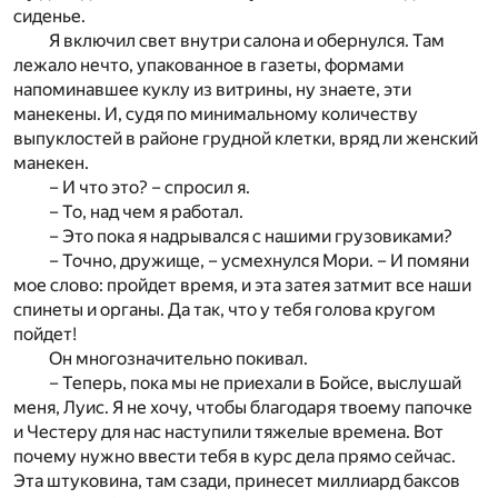
сиденье.
Я включил свет внутри салона и обернулся. Там
лежало нечто, упакованное в газеты, формами
напоминавшее куклу из витрины, ну знаете, эти
манекены. И, судя по минимальному количеству
выпуклостей в районе грудной клетки, вряд ли женский
манекен.
– И что это? – спросил я.
– То, над чем я работал.
– Это пока я надрывался с нашими грузовиками?
– Точно, дружище, – усмехнулся Мори. – И помяни
мое слово: пройдет время, и эта затея затмит все наши
спинеты и органы. Да так, что у тебя голова кругом
пойдет!
Он многозначительно покивал.
– Теперь, пока мы не приехали в Бойсе, выслушай
меня, Луис. Я не хочу, чтобы благодаря твоему папочке
и Честеру для нас наступили тяжелые времена. Вот
почему нужно ввести тебя в курс дела прямо сейчас.
Эта штуковина, там сзади, принесет миллиард баксов