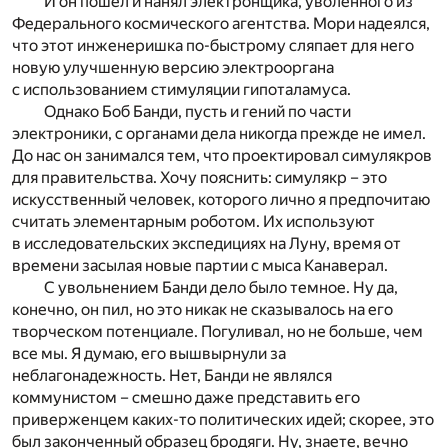
И он пошел и нанял электронщика, уволенного из
Федерального космического агентства. Мори надеялся,
что этот инженеришка по-быстрому сляпает для него
новую улучшенную версию электрооргана
с использованием стимуляции гипоталамуса.
Однако Боб Банди, пусть и гений по части
электроники, с органами дела никогда прежде не имел.
До нас он занимался тем, что проектировал симулякров
для правительства. Хочу пояснить: симулякр – это
искусственный человек, которого лично я предпочитаю
считать элементарным роботом. Их используют
в исследовательских экспедициях на Луну, время от
времени засылая новые партии с мыса Канаверал.
С увольнением Банди дело было темное. Ну да,
конечно, он пил, но это никак не сказывалось на его
творческом потенциале. Погуливал, но не больше, чем
все мы. Я думаю, его вышвырнули за
неблагонадежность. Нет, Банди не являлся
коммунистом – смешно даже представить его
приверженцем каких-то политических идей; скорее, это
был законченный образец бродяги. Ну, знаете, вечно