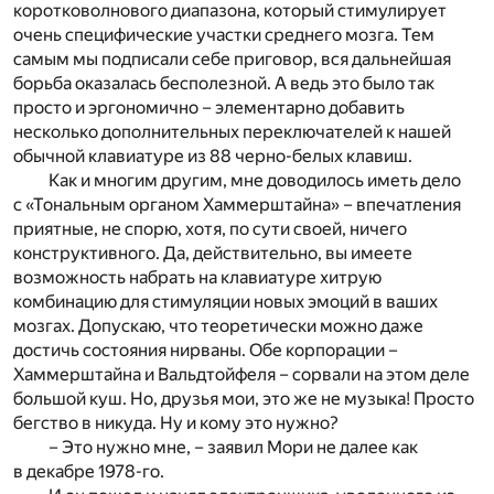
коротковолнового диапазона, который стимулирует
очень специфические участки среднего мозга. Тем
самым мы подписали себе приговор, вся дальнейшая
борьба оказалась бесполезной. А ведь это было так
просто и эргономично – элементарно добавить
несколько дополнительных переключателей к нашей
обычной клавиатуре из 88 черно-белых клавиш.
Как и многим другим, мне доводилось иметь дело
с «Тональным органом Хаммерштайна» – впечатления
приятные, не спорю, хотя, по сути своей, ничего
конструктивного. Да, действительно, вы имеете
возможность набрать на клавиатуре хитрую
комбинацию для стимуляции новых эмоций в ваших
мозгах. Допускаю, что теоретически можно даже
достичь состояния нирваны. Обе корпорации –
Хаммерштайна и Вальдтойфеля – сорвали на этом деле
большой куш. Но, друзья мои, это же не музыка! Просто
бегство в никуда. Ну и кому это нужно?
– Это нужно мне, – заявил Мори не далее как
в декабре 1978-го.