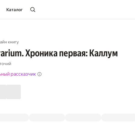
Каталог
айн книгу
rarium. Хроника первая: Каллум
точий
ьный рассказчик