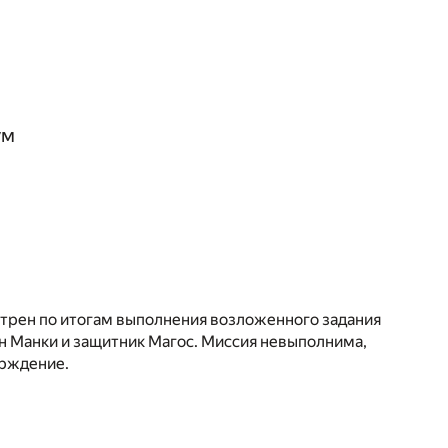
ум
трен по итогам выполнения возложенного задания
н Манки и защитник Магос. Миссия невыполнима,
ерждение.