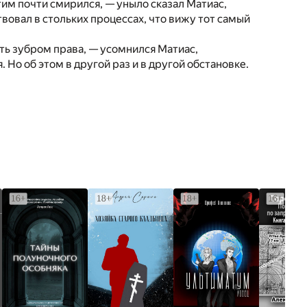
тим почти смирился, — уныло сказал Матиас,
твовал в стольких процессах, что вижу тот самый
ать зубром права, — усомнился Матиас,
. Но об этом в другой раз и в другой обстановке.