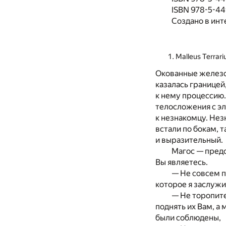
ISBN 978-5-4
Создано в инт
Malleus Terrar
Окованные железо
казалась границей
к нему процессию
телосложения с эл
к незнакомцу. Нез
встали по бокам, т
и выразительный.
Магос — пред
Вы являетесь.
— Не совсем п
которое я заслужи
— Не торопите
поднять их Вам, а
были соблюдены,