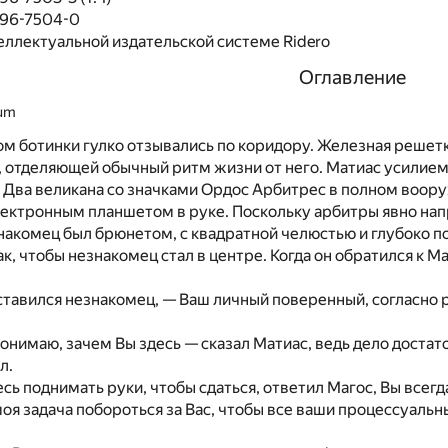
496-7504-0
еллектуальной издательской системе Ridero
Оглавление
ium
м ботинки гулко отзывались по коридору. Железная решетк
, отделяющей обычный ритм жизни от него. Матиас усилием
. Два великана со значками Ордос Арбитрес в полном воо
ектронным планшетом в руке. Поскольку арбитры явно нап
накомец был брюнетом, с квадратной челюстью и глубоко п
ак, чтобы незнакомец стал в центре. Когда он обратился к М
ставился незнакомец, — Ваш личный поверенный, согласно
онимаю, зачем Вы здесь — сказал Матиас, ведь дело достато
л.
сь поднимать руки, чтобы сдаться, ответил Магос, Вы всег
 моя задача побороться за Вас, чтобы все ваши процессуал