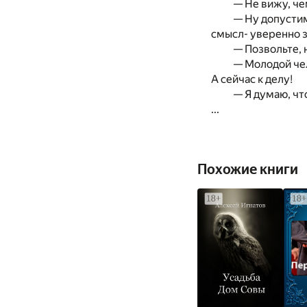
— Не вижу, че
— Ну допустим
смысл- уверенно з
— Позвольте, 
— Молодой чел
А сейчас к делу!
— Я думаю, чт
...
Похожие книги