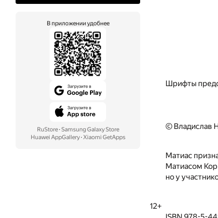
В приложении удобнее
Шрифты предо
© Владислав Н
RuStore
·
Samsung Galaxy Store
Huawei AppGallery
·
Xiaomi GetApps
Матиас призна
Матиасом Кор
но у участник
12+
ISBN 978-5-449