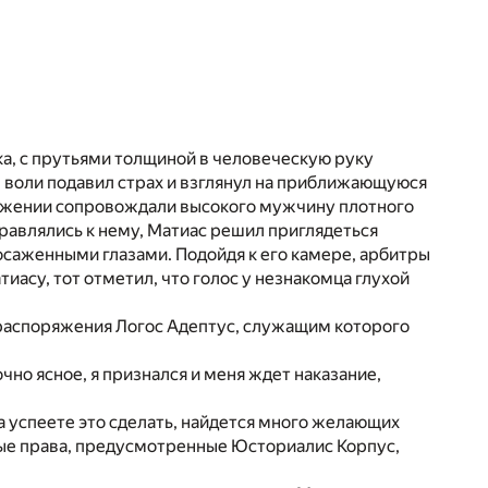
а, с прутьями толщиной в человеческую руку
 воли подавил страх и взглянул на приближающуюся
ружении сопровождали высокого мужчину плотного
равлялись к нему, Матиас решил приглядеться
осаженными глазами. Подойдя к его камере, арбитры
атиасу, тот отметил, что голос у незнакомца глухой
 распоряжения Логос Адептус, служащим которого
чно ясное, я признался и меня ждет наказание,
да успеете это сделать, найдется много желающих
ьные права, предусмотренные Юсториалис Корпус,