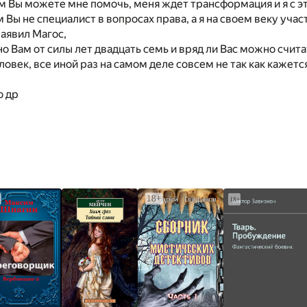
м Вы можете мне помочь, меня ждет трансформация и я с э
 Вы не специалист в вопросах права, а я на своем веку учас
аявил Магос,
но Вам от силы лет двадцать семь и вряд ли Вас можно счит
овек, все иной раз на самом деле совсем не так как кажется
о др