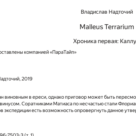
Владислав Надточий
Malleus Terrarium
Хроника первая: Калл
ставлены компанией «ПараТайп»
адточий, 2019
н виновным в ереси, однако приговор может быть пересмо
винусом. Соратниками Матиаса по несчастью стали Флориа
ов экспедиции есть возможность опровергнуть данное утв
6-7503-3 (т. 1)