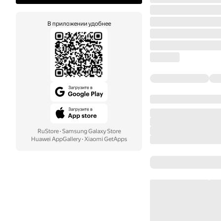
В приложении удобнее
RuStore
·
Samsung Galaxy Store
Huawei AppGallery
·
Xiaomi GetApps