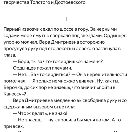
творчества Толстого и Достоевского.
I
Парный извозчик ехал по шоссе в гору. За черными
садами море смутно сверкало под звездами. Ордынцев
упорно молчал. Вера Дмитриевна осторожно
просунула руку под его локоть и с ласкою заглянула в
глаза.
— Боря, ты за что-то сердишься на меня?
Ордынцев пожал плечами.
— Нет… За что сердиться? — Он в нерешительности
помолчал. — Я только немножко удивлен. Ну, как ты,
Верочка, до сих пор не знаешь, что значит «пойти в
Каноссу»?
Вера Дмитриевна медленно высвободила руку и со
сдержанным вызовом ответила:
— Что ж делать, не знаю!
— Не знаешь, — ну, спросила бы меня потом. А то
при всех.