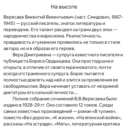
На высоте
Вересаев Викентий Викентьевич (наст. Смидович, 1867–
1945) — русский писатель, знаток литературы и
переводчик. Его талант расцвел на грани двух эпох —
народничества и марксизма. Реалистичность,
правдивость и гуманизм проявились не только в стиле
автора, но и в образах его героев.
Вера Дмитриевна — супруга известного писателя и
публициста Бориса Ордынцева. Она простодушна и
открыта, в отличие от своего мрачноватого, почти
всегда отстраненного супруга. Борис пытается
полностью довлеть над ней и злится за проявления ее
свободомыслия. Вера начинает уставать от незримой
диктатуры его сильной личности….
Полное собрание сочинений В.В.Вересаева было
издано в 1928-29 гг. Оно составило 12 томов. Среди
самых известных произведений — роман «В тупике»,
повести «Без дороги», «К жизни», «На японской войне»,
рассказы «На эстраде», «Мать», литературная критика