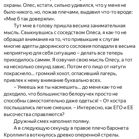
охраны. Олес, кстати, сильно удивился, что у меня не
было никого, но, пожав плечами, выдавил что-то вроде:
«Мне б так доверяли».
Тут мне в голову пришла весьма занимательная
мысль. Свыкнувшись с соседством Олеса, я как-то не
обращал внимания на то, что привыкшие к слугам
многие адепты дворянского сословия попадали в весьма
неприятную для себя ситуацию – делать все теперь
приходилось самим. Я озвучил свою мысль Олесу, а тот
на несколько секунд завис. Потом его лицо от натуги
покраснело… громкий хохот, огласивший лагерь,
привлек к нему внимание буквально всех.
– Умеешь же ты насмешить… до меня как-то не
доходило, что большинство белоручек просто не
способны самостоятельно даже одеться! – От костра
послышались легкие смешки. – Интересно, как ЕГО и ЕЕ
высочества справляются?
Дружный смех наполнил поляну.
А в следующую секунду в правое плечо баронета
Кроллинта воткнулось древко оперенной стрелы.