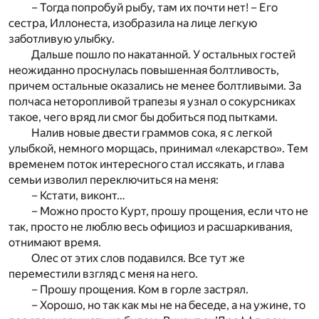
– Тогда попробуй рыбу, там их почти нет! – Его
сестра, Иллонеста, изобразила на лице легкую
заботливую улыбку.
Дальше пошло по накатанной. У остальных гостей
неожиданно проснулась повышенная болтливость,
причем остальные оказались не менее болтливыми. За
полчаса неторопливой трапезы я узнал о сокурсниках
такое, чего вряд ли смог бы добиться под пытками.
Налив новые двести граммов сока, я с легкой
улыбкой, немного морщась, принимал «лекарство». Тем
временем поток интересного стал иссякать, и глава
семьи изволил переключиться на меня:
– Кстати, виконт…
– Можно просто Курт, прошу прощения, если что не
так, просто не люблю весь официоз и расшаркивания,
отнимают время.
Олес от этих слов подавился. Все тут же
переместили взгляд с меня на него.
– Прошу прощения. Ком в горле застрял.
– Хорошо, но так как мы не на беседе, а на ужине, то