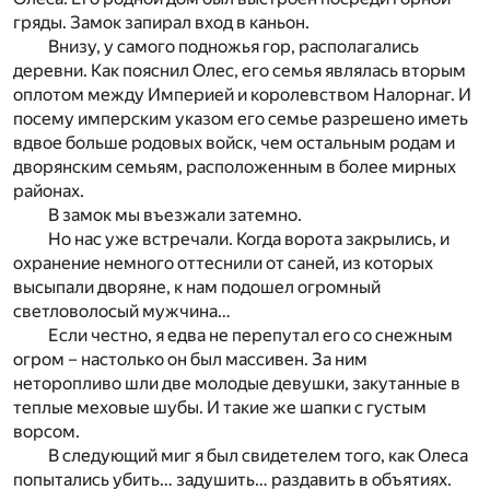
гряды. Замок запирал вход в каньон.
Внизу, у самого подножья гор, располагались
деревни. Как пояснил Олес, его семья являлась вторым
оплотом между Империей и королевством Налорнаг. И
посему имперским указом его семье разрешено иметь
вдвое больше родовых войск, чем остальным родам и
дворянским семьям, расположенным в более мирных
районах.
В замок мы въезжали затемно.
Но нас уже встречали. Когда ворота закрылись, и
охранение немного оттеснили от саней, из которых
высыпали дворяне, к нам подошел огромный
светловолосый мужчина…
Если честно, я едва не перепутал его со снежным
огром – настолько он был массивен. За ним
неторопливо шли две молодые девушки, закутанные в
теплые меховые шубы. И такие же шапки с густым
ворсом.
В следующий миг я был свидетелем того, как Олеса
попытались убить… задушить… раздавить в объятиях.