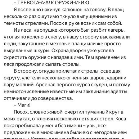
– ТРЕВОГА-А-А! К ОРУЖИ-И-ИЮ!
Я поспешно накинул капюшон на голову. В плащ
несколько раз ощутимо ткнуло выпущенными из
темноты стрелами. Посох в руке возник сам собой.
Из леса, на опушке которого был разбит лагерь,
утопая по колено в снегу, в нашу сторону выскакивали
люди, закутанные в меховые плащи или же просто
выделанные шкуры. Охрана дворян уже успела
скрестить оружие с нападавшими. Тем временем из
леса продолжали сыпать стрелы.
В сторону, откуда прилетали стрелы, освещая
округу, улетели несколько огненных шаров, ударили
пару молний. Арсенал первого курса скуден, и потому
немногочисленные известные им заклинания адепты
оттачивали до совершенства.
– Маги!
Посох, словно живой, очертил туманный круг в
моих руках, отклоняя несколько летящих стрел. Коса
пока пребывала у меня без имени – увы, все
предложенные мною имена были ею с негодованием