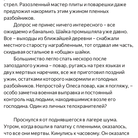
стрел. Разозленный мастер плиты и поварешки даже
предложил накормить этим ужином пленных
разбойников.
Допрос не принес ничего интересного – все
ожидаемо и банально. Шайка промышляла уже давно.
Все – выходцы из ближайшей деревни – снабжали
местного старосту награбленным, тот отдавал им часть,
скидывая остальное в «общак» шайки.
Большинство легло спать нескоро после
запоздалого ужина – повар, ругаясь на трех языках и
двух мертвых наречиях, все же приготовил поздний
ужин, остатками которого накормили и голодных
разбойников. Непростой у Олеса повар, как я погляжу, –
особо заметна военная выправка и постоянный
контроль над людьми, находившимися возле его
господина. Один из личных телохранителей?
Проснулся я от поднявшегося в лагере шума.
Утром, когда вошли в палатку с пленными, оказалось,
что все они мертвы. Кинулись к часовому. Он оказался