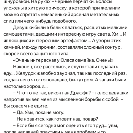
шнуровкой. На руках – черные перчатки. Волосы
уложены в хитрую прическу, в которой при желании
можно спрятать немаленький арсенал метательных
спиц или чего-нибудь подобного.
Девушки были в белых платьях, расшитых мелкими
самоцветами, дающими интересную игру света. Хм… И
являющихся интересным артефактом… А узоры этих
камней, между прочим, составляли сложный контур,
скорее всего защитного типа.
«Очень интересная у Олеса семейка. Очень!»
Наконец, все расселись, и слуги стали подавать
еду… Желудок жалобно заурчал, так как последний раз,
когда в него что-то попадало, был утром. А запахи были
настолько хороши…
– Что-то не так, виконт ан’Драффл? – голос девушки
напротив вывел меня из мысленной борьбы с собой. –
Вы совсем не едите.
– Да. Увы, пока не могу.
– Не нравится, как готовит наш повар?
– Если бы я сегодня мог оценить его труд… увы,
после недавней практики у меня проблемы со