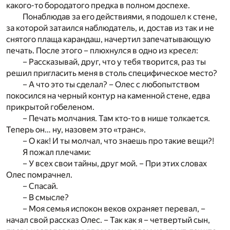
какого-то бородатого предка в полном доспехе.
Понаблюдав за его действиями, я подошел к стене,
за которой затаился наблюдатель, и, достав из так и не
снятого плаща карандаш, начертил запечатывающую
печать. После этого – плюхнулся в одно из кресел:
– Рассказывай, друг, что у тебя творится, раз ты
решил пригласить меня в столь специфическое место?
– А что это ты сделал? – Олес с любопытством
покосился на черный контур на каменной стене, едва
прикрытой гобеленом.
– Печать молчания. Там кто-то в нише толкается.
Теперь он… ну, назовем это «транс».
– О как! И ты молчал, что знаешь про такие вещи?!
Я пожал плечами:
– У всех свои тайны, друг мой. – При этих словах
Олес помрачнел.
– Спасай.
– В смысле?
– Моя семья испокон веков охраняет перевал, –
начал свой рассказ Олес. – Так как я – четвертый сын,