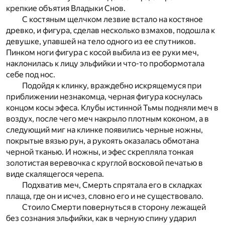
крепкие объятия Владыки Снов.
С костяным щелчком лезвие встало на костяное
древко, и фигура, сделав несколько взмахов, подошла к
девушке, упавшей на тело одного из ее спутников.
Пинком ноги фигура с косой выбила из ее руки меч,
наклонилась к лицу эльфийки и что-то пробормотала
себе под нос.
Подойдя к клинку, враждебно искрящемуся при
приближении незнакомца, черная фигура коснулась
концом косы эфеса. Клубы истинной Тьмы подняли меч в
воздух, после чего меч накрыло плотным коконом, а в
следующий миг на клинке появились черные ножны,
покрытые вязью рун, а рукоять оказалась обмотана
черной тканью. И ножны, и эфес скрепляла тонкая
золотистая веревочка с круглой восковой печатью в
виде скалящегося черепа.
Подхватив меч, Смерть спрятала его в складках
плаща, где он и исчез, словно его и не существовало.
Стоило Смерти повернуться в сторону лежащей
без сознания эльфийки, как в черную спину ударил