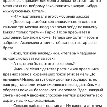
право наследования для меня и рядом не стоит, так что
меня хотят по-доброму законопатить в какую-нибудь
нужную
семью. Хотели…
– И? – подталкивал я его сумбурный рассказ.
– Двое старших братьев сложили свои головы в
каньоне три месяца назад во время рейда по каньону.
Выжил только третий – Гарнс. Но он пребывает в
состоянии, близком к коме. Теперь они хотят, чтобы я
забросил Академию и принял обязанности старшего
брата.
«Ясно, погибли наследники, и теперь младшему
придется отдуваться за всех».
– А ты, стало быть, этого не хочешь?
– Именно! Меня с детства растили как преемника
древних воинов, охранявших покой этих земель. До
нынешней Империи тут были десятки государств, но
наш род тысячелетиями сменялся только достойными,
оберегая покой и безопасность перевала. Здесь каждый
слуга – воин! А дворник способен метлой разогнать всю
охрану наших однокашников.
– Сколько пафоса, – оценил я. – Ну ладно, а я-то чем