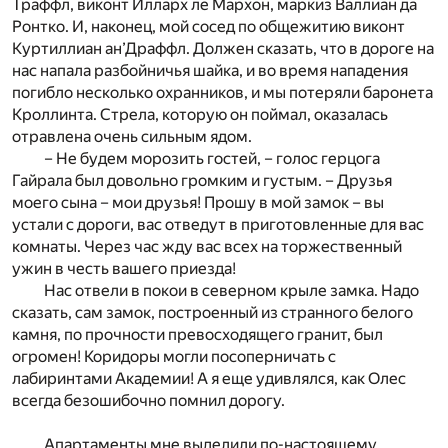
Траффл, виконт Илларх ле Мархон, маркиз Валлиан да
Ронтко. И, наконец, мой сосед по общежитию виконт
Куртиллиан ан’Драффл. Должен сказать, что в дороге на
нас напала разбойничья шайка, и во время нападения
погибло несколько охранников, и мы потеряли баронета
Кроллинта. Стрела, которую он поймал, оказалась
отравлена очень сильным ядом.
– Не будем морозить гостей, – голос герцога
Гайрала был довольно громким и густым. – Друзья
моего сына – мои друзья! Прошу в мой замок – вы
устали с дороги, вас отведут в приготовленные для вас
комнаты. Через час жду вас всех на торжественный
ужин в честь вашего приезда!
Нас отвели в покои в северном крыле замка. Надо
сказать, сам замок, построенный из странного белого
камня, по прочности превосходящего гранит, был
огромен! Коридоры могли посоперничать с
лабиринтами Академии! А я еще удивлялся, как Олес
всегда безошибочно помнил дорогу.
Апартаменты мне выделили по-настоящему