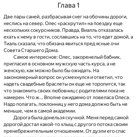
Глава 1
Две пары саней, разбрасывая снег на обочины дороги,
неслись на север. Олес «раскрутил» на поездку еще
нескольких сокурсников. Правда, Виалль отказалась
ехать к нему в гости, сославшись на то, что едет домой, а
Тиаль сказала, что обязана явиться пред ясные очи
Совета Старшего Дома.
Самое интересное: Олес, закоренелый бабник,
пригласил в основном мужскую часть курса, а не
женскую, как можно было бы ожидать. На
закономерный вопрос он усмехнулся и ответил, что
надеть свадебные браслеты он еще не торопится, так
что знакомить своих любовниц с родителями пока не
намерен. Что ж… Вполне ожидаемо от ловеласа Олеса.
Надо полагать, поклонниц у него дома должно быть не
меньше, чем в самой академии.
Дорога была донельзя скучной. Меня перед самой
дорогой достал какой-то хлыщ с другого потока своим
пренебрежительным отношением. От дуэли его спас