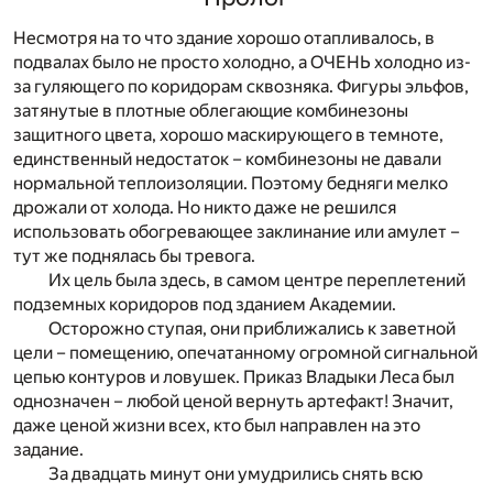
Несмотря на то что здание хорошо отапливалось, в
подвалах было не просто холодно, а ОЧЕНЬ холодно из-
за гуляющего по коридорам сквозняка. Фигуры эльфов,
затянутые в плотные облегающие комбинезоны
защитного цвета, хорошо маскирующего в темноте,
единственный недостаток – комбинезоны не давали
нормальной теплоизоляции. Поэтому бедняги мелко
дрожали от холода. Но никто даже не решился
использовать обогревающее заклинание или амулет –
тут же поднялась бы тревога.
Их цель была здесь, в самом центре переплетений
подземных коридоров под зданием Академии.
Осторожно ступая, они приближались к заветной
цели – помещению, опечатанному огромной сигнальной
цепью контуров и ловушек. Приказ Владыки Леса был
однозначен – любой ценой вернуть артефакт! Значит,
даже ценой жизни всех, кто был направлен на это
задание.
За двадцать минут они умудрились снять всю