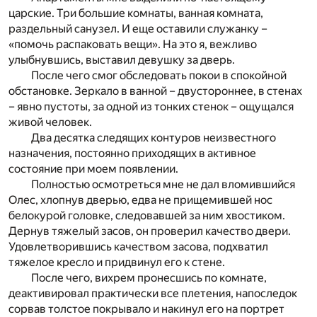
царские. Три большие комнаты, ванная комната,
раздельный санузел. И еще оставили служанку –
«помочь распаковать вещи». На это я, вежливо
улыбнувшись, выставил девушку за дверь.
После чего смог обследовать покои в спокойной
обстановке. Зеркало в ванной – двустороннее, в стенах
– явно пустоты, за одной из тонких стенок – ощущался
живой человек.
Два десятка следящих контуров неизвестного
назначения, постоянно приходящих в активное
состояние при моем появлении.
Полностью осмотреться мне не дал вломившийся
Олес, хлопнув дверью, едва не прищемившей нос
белокурой головке, следовавшей за ним хвостиком.
Дернув тяжелый засов, он проверил качество двери.
Удовлетворившись качеством засова, подхватил
тяжелое кресло и придвинул его к стене.
После чего, вихрем пронесшись по комнате,
деактивировал практически все плетения, напоследок
сорвав толстое покрывало и накинул его на портрет