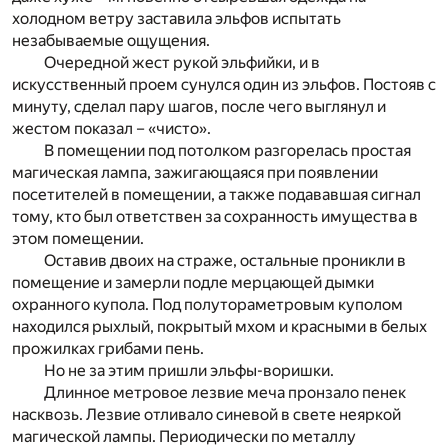
холодном ветру заставила эльфов испытать
незабываемые ощущения.
Очередной жест рукой эльфийки, и в
искусственный проем сунулся один из эльфов. Постояв с
минуту, сделал пару шагов, после чего выглянул и
жестом показал – «чисто».
В помещении под потолком разгорелась простая
магическая лампа, зажигающаяся при появлении
посетителей в помещении, а также подававшая сигнал
тому, кто был ответствен за сохранность имущества в
этом помещении.
Оставив двоих на страже, остальные проникли в
помещение и замерли подле мерцающей дымки
охранного купола. Под полутораметровым куполом
находился рыхлый, покрытый мхом и красными в белых
прожилках грибами пень.
Но не за этим пришли эльфы-воришки.
Длинное метровое лезвие меча пронзало пенек
насквозь. Лезвие отливало синевой в свете неяркой
магической лампы. Периодически по металлу