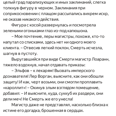
целый град парализующих и иных заклинаний, слегка
толкнув фигуру в черном. Заклинания при
соприкосновении с плащом рассыпались вихрем искр,
не оказав никакого действия.
Фигура с косой развернулась и посмотрела
зелеными огоньками глаз из-под капюшона.
– Мое почтение, леры магистры, похоже, кто-то
напутал со списками, здесь нет ни одного моего
клиента. – Отвесив легкий поклон, Смерть исчезла,
шагнув в пустоту.
Выругавшийся при виде Смерти магистр Лоаранн,
тяжело вздохнув, начал отдавать приказы:
– Эльфов – к лекарям! Вызвать имперского
дознавателя! Лер Ворган, выясните, как они обошли
защиту! И как, черт возьми, они смогли проплавить
«кароллит»! – Окинув злым взглядом помещение,
добавил: – И выясните, куда, суккуб их раздери, они
дели меч! Не Смерть же его унесла!
Магистр даже не представлял, насколько близка к
истине его догадка, брошенная в сердцах.