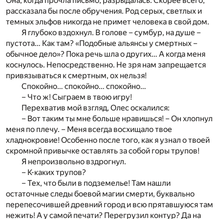
Она, когда прочла письмо, разрыдалась. Скорее всего,
рассказала бы после обручения. Род серых, светлых и
темных эльфов никогда не примет человека в свой дом.
Я глубоко вздохнул. В голове – сумбур, на душе –
пустота… Как там? «Подобные альянсы у смертных –
обычное дело»? Пока речь шла о других… А когда меня
коснулось. Непосредственно. Не зря нам запрещается
привязываться к смертным, ох нельзя!
Спокойно… спокойно… спокойно…
– Что ж! Сыграем в твою игру!
Перехватив мой взгляд, Олес оскалился:
– Вот таким ты мне больше нравишься! – Он хлопнул
меня по плечу. – Меня всегда восхищало твое
хладнокровие! Особенно после того, как я узнал о твоей
скромной привычке оставлять за собой горы трупов!
Я непроизвольно вздрогнул.
– К-каких трупов?
– Тех, что были в подземелье! Там нашли
остаточные следы боевой магии смерти, буквально
перепесочившей древний город и всю прятавшуюся там
нежить! А у самой печати? Перегрузил контур? Да на