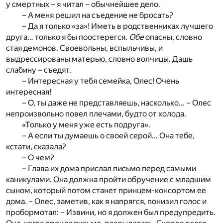
у смертных – я читал – обычнейшее дело.
– А меня решил на съедение не бросать?
– Да я только «за»! Иметь в родственниках лучшего
друга… только я бы поостерегся.
Обе
опасны, словно
стая демонов. Своевольны, вспыльчивы, и
выдрессированы матерью, словно волчицы. Дашь
слабину – съедят.
– Интересная у тебя семейка, Олес! Очень
интересная!
– О, ты даже не представляешь, насколько… – Олес
непроизвольно повел плечами, будто от холода.
«Только у меня уже есть подруга».
– А если ты думаешь о своей серой… Она тебе,
кстати, сказала?
– О чем?
– Глава их дома прислал письмо перед самыми
каникулами. Она должна пройти обручение с младшим
сыном, который потом станет принцем-консортом ее
дома. – Олес, заметив, как я напрягся, понизил голос и
пробормотал: – Извини, но я должен был предупредить.