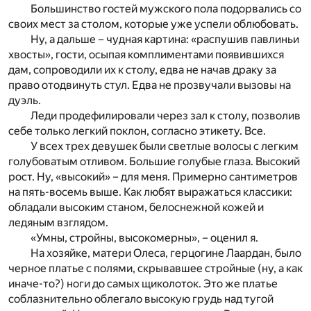
Большинство гостей мужского пола подорвались со
своих мест за столом, которые уже успели облюбовать.
Ну, а дальше – чудная картина: «распушив павлиньи
хвосты», гости, осыпая комплиментами появившихся
дам, сопроводили их к столу, едва не начав драку за
право отодвинуть стул. Едва не прозвучали вызовы на
дуэль.
Леди продефилировали через зал к столу, позволив
себе только легкий поклон, согласно этикету. Все.
У всех трех девушек были светлые волосы с легким
голубоватым отливом. Большие голубые глаза. Высокий
рост. Ну, «высокий» – для меня. Примерно сантиметров
на пять-восемь выше. Как любят выражаться классики:
обладали высоким станом, белоснежной кожей и
ледяным взглядом.
«Умны, стройны, высокомерны», – оценил я.
На хозяйке, матери Олеса, герцогине Лаардан, было
черное платье с полями, скрывавшее стройные (ну, а как
иначе-то?) ноги до самых щиколоток. Это же платье
соблазнительно облегало высокую грудь над тугой