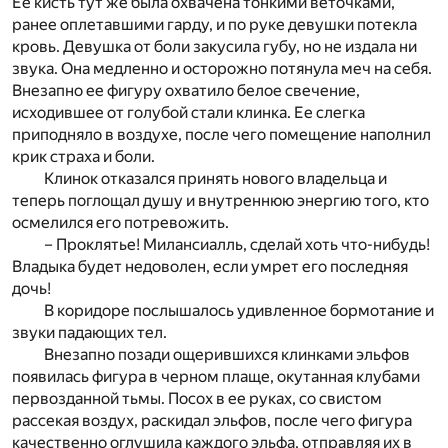
Ее кисть тут же была охвачена тонкими веточками,
ранее оплетавшими гарду, и по руке девушки потекла
кровь. Девушка от боли закусила губу, но не издала ни
звука. Она медленно и осторожно потянула меч на себя.
Внезапно ее фигуру охватило белое свечение,
исходившее от голубой стали клинка. Ее слегка
приподняло в воздухе, после чего помещение наполнил
крик страха и боли.
Клинок отказался принять нового владельца и
теперь поглощал душу и внутреннюю энергию того, кто
осмелился его потревожить.
– Проклятье! Милансиалль, сделай хоть что-нибудь!
Владыка будет недоволен, если умрет его последняя
дочь!
В коридоре послышалось удивленное бормотание и
звуки падающих тел.
Внезапно позади ощерившихся клинками эльфов
появилась фигура в черном плаще, окутанная клубами
первозданной тьмы. Посох в ее руках, со свистом
рассекая воздух, раскидал эльфов, после чего фигура
качественно оглушила каждого эльфа, отправляя их в