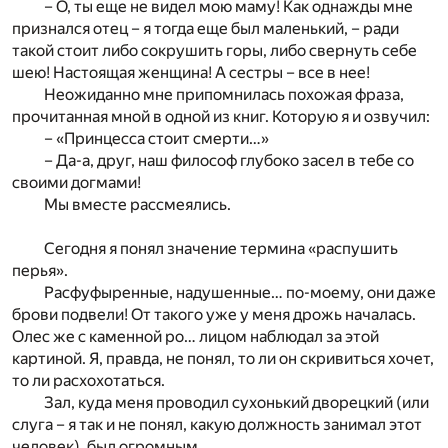
– О, ты еще не видел мою маму! Как однажды мне
признался отец – я тогда еще был маленький, – ради
такой стоит либо сокрушить горы, либо свернуть себе
шею! Настоящая женщина! А сестры – все в нее!
Неожиданно мне припомнилась похожая фраза,
прочитанная мной в одной из книг. Которую я и озвучил:
– «Принцесса стоит смерти…»
– Да-а, друг, наш философ глубоко засел в тебе со
своими догмами!
Мы вместе рассмеялись.
Сегодня я понял значение термина «распушить
перья».
Расфуфыренные, надушенные… по-моему, они даже
брови подвели! От такого уже у меня дрожь началась.
Олес же с каменной ро… лицом наблюдал за этой
картиной. Я, правда, не понял, то ли он скривиться хочет,
то ли расхохотаться.
Зал, куда меня проводил сухонький дворецкий (или
слуга – я так и не понял, какую должность занимал этот
человек), был огромным.