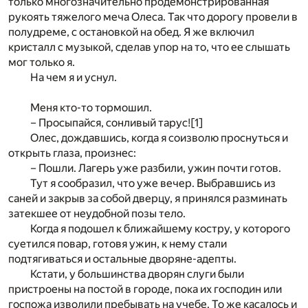
только многозначительно продемонстрированная
рукоять тяжелого меча Олеса. Так что дорогу провели в
полудреме, с остановкой на обед. Я же включил
кристалл с музыкой, сделав упор на то, что ее слышать
мог только я.
На чем я и уснул.
Меня кто-то тормошил.
– Просыпайся, сонливый тарус!
[1]
Олес, дождавшись, когда я соизволю проснуться и
открыть глаза, произнес:
– Пошли. Лагерь уже разбили, ужин почти готов.
Тут я сообразил, что уже вечер. Выбравшись из
саней и закрыв за собой дверцу, я принялся разминать
затекшее от неудобной позы тело.
Когда я подошел к ближайшему костру, у которого
суетился повар, готовя ужин, к нему стали
подтягиваться и остальные дворяне-адепты.
Кстати, у большинства дворян слуги были
пристроены на постой в городе, пока их господин или
госпожа изволили пребывать на учебе. То же касалось и