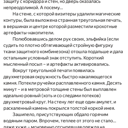
защиту с коридора и стен, но дверь оказалась
непреодолимой. А посему…
На стене, с которой визитеры удалили магические
контуры, была выложена странная треугольная печать,
в вершинах и центре которой разместили крохотные
артефакты-накопители.
Полюбовавшись делом рук своих, эльфийка (если
судить по плотно обтягивающей стройную фигурку
ткани защитного комбинезона) отошла подальше и дала
остальным условный знак отступить. Короткий
мысленный посыл – и артефакты активировались.
Вокруг треугольной печати появилась
двухметровая окружность быстро накаляющегося
камня. Потекли ручейки расплавленного камня. Десять
минут – и в метровой толщине стены был выплавлен
идеально ровный (хоть и со следами потеков)
двухметровый круг. На стену лег еще один амулет, и
раскаленный камень покрылся толстой коркой инея.
Зашипело, присутствующих обдало горячим
водяным паром. Впрочем, теплее от этого не стало…
даже хуже – мгновенно отсыревшая одежда на