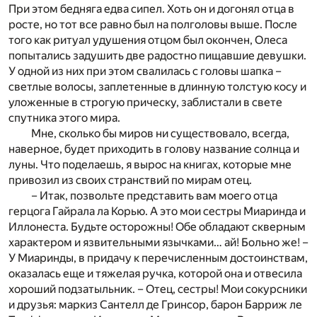
При этом бедняга едва сипел. Хоть он и догонял отца в
росте, но тот все равно был на полголовы выше. После
того как ритуал удушения отцом был окончен, Олеса
попытались задушить две радостно пищавшие девушки.
У одной из них при этом свалилась с головы шапка –
светлые волосы, заплетенные в длинную толстую косу и
уложенные в строгую прическу, заблистали в свете
спутника этого мира.
Мне, сколько бы миров ни существовало, всегда,
наверное, будет приходить в голову название солнца и
луны. Что поделаешь, я вырос на книгах, которые мне
привозил из своих странствий по мирам отец.
– Итак, позвольте представить вам моего отца
герцога Гайрала ла Корью. А это мои сестры Миаринда и
Иллонеста. Будьте осторожны! Обе обладают скверным
характером и язвительными язычками… ай! Больно же! –
У Миаринды, в придачу к перечисленным достоинствам,
оказалась еще и тяжелая ручка, которой она и отвесила
хороший подзатыльник. – Отец, сестры! Мои сокурсники
и друзья: маркиз Сантелл де Гринсор, барон Барриж ле