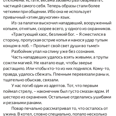
отклонены. Кстати, весьма забавно разговаривать с
частицей самого себя. Теперь образы стали более
четкими при общении. Ибо она не использует
привычный «этим двуногим» язык.
Из-за палатки выскочил нападавший, вооруженный
копьем, отнятым, скорее всего, у одного из охранников.
«Трактующий хаос, безликий бог. – Я сместился в
сторону, пропуская острие копья и нанося удар тупым
концом в лоб. – Прольет свой свет души во тьме!»
Разбойник упал на спину уже без сознания.
Часть нападавших удалось взять живыми, а трупы
сожгли магией. Не хватало еще, чтобы зверье
растащило. Или чтобы кто-то из них поднялся. Кому-то,
правда, удалось сбежать. Пленным перевязали раны и,
тщательно обыскав, связали.
У нас погиб один из адептов. Тот, что первым
поймал стрелу, – наконечник был густо смазан ядом. И
шестеро из охранения. Остальные отделались ушибами
и резаными ранами.
Повар печально рассматривал то, что осталось от
ужина. В котел, словно специально, попало несколько