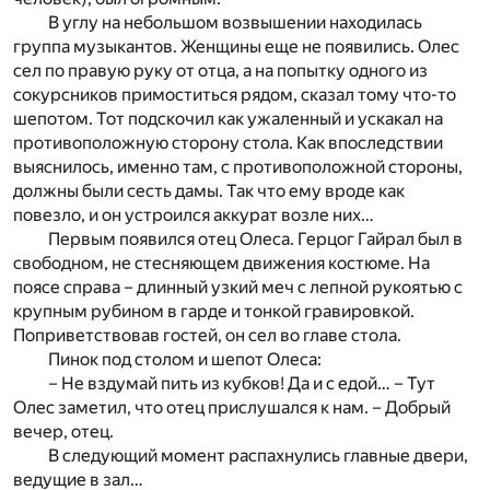
В углу на небольшом возвышении находилась
группа музыкантов. Женщины еще не появились. Олес
сел по правую руку от отца, а на попытку одного из
сокурсников примоститься рядом, сказал тому что-то
шепотом. Тот подскочил как ужаленный и ускакал на
противоположную сторону стола. Как впоследствии
выяснилось, именно там, с противоположной стороны,
должны были сесть дамы. Так что ему вроде как
повезло, и он устроился аккурат возле них…
Первым появился отец Олеса. Герцог Гайрал был в
свободном, не стесняющем движения костюме. На
поясе справа – длинный узкий меч с лепной рукоятью с
крупным рубином в гарде и тонкой гравировкой.
Поприветствовав гостей, он сел во главе стола.
Пинок под столом и шепот Олеса:
– Не вздумай пить из кубков! Да и с едой… – Тут
Олес заметил, что отец прислушался к нам. – Добрый
вечер, отец.
В следующий момент распахнулись главные двери,
ведущие в зал…