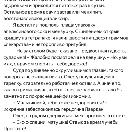
здоровьем и приходится питаться раз в сутки.
Остальное время врачи заставили меня пить
восстанавливающий эликсир.
Я достал из-под полы плаща упаковку
апельсинового сока и мензурку. С шипением открыв
крышку на тетрапаке, я налил двести пятьдесят граммов
«лекарства» и неторопливо пригубил.
– Не за столом будет сказано – редкостная гадость,
сударыня! – Жалобно посмотрел я на девушку. – Но, увы
и ах, с врачом спорить – себе дороже!
Судя по удивленно округлившимся глазам, такого
поворота не ожидал никто. Олес уткнулся лицом в
тарелку, старательно работая челюстями. А иначе то,
как он гримасничал, чтоб в голос не заржать, стало бы
заметно по покрасневшей физиономии.
– Мальчик мой, тебе тоже нездоровится? –
искренне забеспокоилась герцогиня Лаардан.
Олес, с трудом сдерживая смех, просипел в ответ:
– С-с-с-специи, матушка! Отвык за время учебы.
Простите!