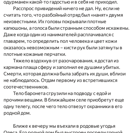
одурманен какой-то гадостью и в себя не приходил.
Расспрос привидений ничего не дал. Ну, если не
считать того, что разбойный отряд был «нанят» двумя
неизвестными. Их головы покрывали плотные
капюшоны, а голоса были странным способом искажены.
Даже когда один из нанимателей расплачивался с
главарем, то определить пол человека и цвет кожи
оказалось невозможным – кисти рук были затянуты в
плотные кожаные перчатки.
Тяжело вздохнув от разочарования, я достал из
кармана плаща сферу и заполнил ее душами убитых.
Смерти, которая должна была забрать их души, вблизи
не наблюдалось. Отдам первому из встретившихся
соотечественников.
Тело баронета сгрузили на подводу с едой и
прочими вещами. В ближайшем селе приобретут еще
одну телегу, после чего тело отвезут охранники в его
родной дом.
Ближе к вечеру мы въехали в родовые угодья
Олеса. Его родной дом был выстроен посреди горной