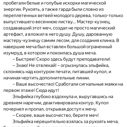
пробегали белые и голубые искорки магической
энергии. Рукоять, а также гарда были словно из
переплетенных ветвей молодого дерева, только-только
выпустившего весеннюю листву… Мастер-кузнец,
создававший этот меч, создал не просто магический
артефакт, а вложил в него душу. Душу, дарованную
мастеру-кузнецу самим лесом, для создания клинка. В
навершие меча был вставлен большой ограненный
изумруд, в котором и покоилась душа меча.
– Быстрее! Скоро здесь будут преподаватели!
– Знаю! Не отвлекай! – огрызнулась эльфийка,
склоняясь над контуром печати, питавшей купол, и
начиная чертить дополнительные линии.
– Ваше высочество! Сработали сигнальные маяки на
первом этаже! Сюда идут!
Эльфийка глубоко вздохнула и, выругавшись на
древнем наречии, деактивировала контур. Купол
почернел и пропал, открывая доступ к мечу.
– Скорее, ваше высочество, берите меч!
Эльфийка нерешительно взялась за рукоять меча.