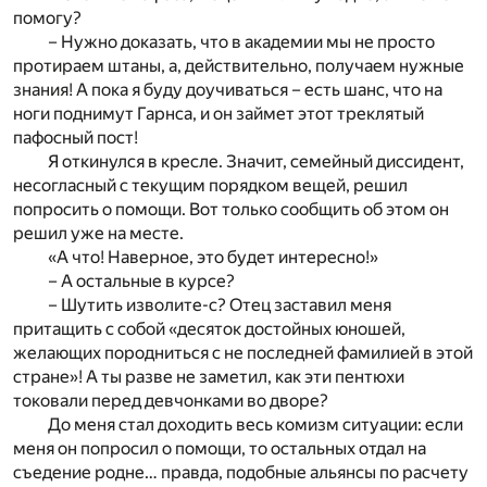
помогу?
– Нужно доказать, что в академии мы не просто
протираем штаны, а, действительно, получаем нужные
знания! А пока я буду доучиваться – есть шанс, что на
ноги поднимут Гарнса, и он займет этот треклятый
пафосный пост!
Я откинулся в кресле. Значит, семейный диссидент,
несогласный с текущим порядком вещей, решил
попросить о помощи. Вот только сообщить об этом он
решил уже на месте.
«А что! Наверное, это будет интересно!»
– А остальные в курсе?
– Шутить изволите-с? Отец заставил меня
притащить с собой «десяток достойных юношей,
желающих породниться с не последней фамилией в этой
стране»! А ты разве не заметил, как эти пентюхи
токовали перед девчонками во дворе?
До меня стал доходить весь комизм ситуации: если
меня он попросил о помощи, то остальных отдал на
съедение родне… правда, подобные альянсы по расчету