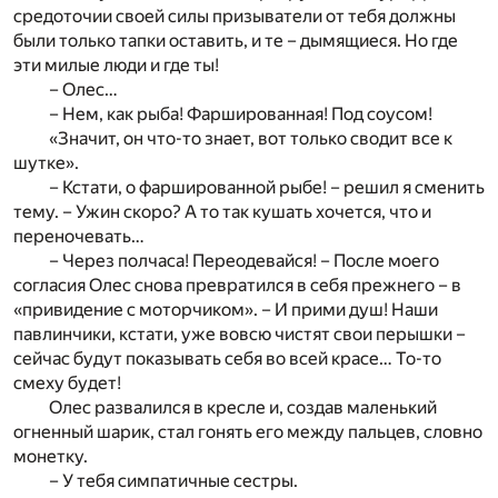
средоточии своей силы призыватели от тебя должны
были только тапки оставить, и те – дымящиеся. Но где
эти милые люди и где ты!
– Олес…
– Нем, как рыба! Фаршированная! Под соусом!
«Значит, он что-то знает, вот только сводит все к
шутке».
– Кстати, о фаршированной рыбе! – решил я сменить
тему. – Ужин скоро? А то так кушать хочется, что и
переночевать…
– Через полчаса! Переодевайся! – После моего
согласия Олес снова превратился в себя прежнего – в
«привидение с моторчиком». – И прими душ! Наши
павлинчики, кстати, уже вовсю чистят свои перышки –
сейчас будут показывать себя во всей красе… То-то
смеху будет!
Олес развалился в кресле и, создав маленький
огненный шарик, стал гонять его между пальцев, словно
монетку.
– У тебя симпатичные сестры.