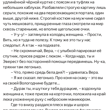
удлинённой чёрной куртке с поясом и в туфлях на
небольших каблуках. Разбавляли строгую картину лишь
серьги, похожие на два пересекающихся портала, один
выше, другой ниже. Строгий костюм на мужчине сидел
чуть мешковато, прищуренные глаза смотрели на мир
сквозь старенькие, но вполне щегольские очки.
– У-у-у! – заглянула в колодец женщина. – Прости,
Вить, но я туда не полезу. К тому же это ты у нас
следопыт. А я так – на подхвате.
– Не скромничай, Вера, – с улыбкой парировал её
спутник, присев рядом с люком. – Когда надо, ты и
Эверест без посторонней помощи передвинешь. Ну-ка,
тряхни там легонько.
– Что, прямо средь бела дня?! – удивилась Вера.
– Я же сказал: легонько. Про коня на скаку – это вы
на своей Вологодчине будете…
– Дурак ты, и шутки у тебя дурацкие, – вздохнула
женщина и, тоже присев на корточки, положила на край
люка ухоженную руку с неброским маникюром.
Где-то внизу раздался плеск воды и шорох