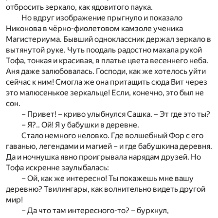
отбросить зеркало, как ядовитого паука.
Но вдруг изображение прыгнуло и показало
Никонова в чёрно-фиолетовом камзоле ученика
Магистериума. Бывший одноклассник держал зеркало в
вытянутой руке. Чуть поодаль радостно махала рукой
Тофа, тонкая и красивая, в платье цвета весеннего неба.
Аня даже залюбовалась. Господи, как же хотелось уйти
сейчас к ним! Смогла же она притащить сюда Вит через
это малюсенькое зеркальце! Если, конечно, это был не
сон.
– Привет! – криво улыбнулся Сашка. – Эт где это ты?
– Я?.. Ой! Я у бабушки в деревне.
Стало немного неловко. Где волшебный Фор с его
гаванью, легендами и магией – и где бабушкина деревня.
Да и ночнушка явно проигрывала нарядам друзей. Но
Тофа искренне заулыбалась:
– Ой, как же интересно! Ты покажешь мне вашу
деревню? Твилингары, как волнительно видеть другой
мир!
– Да что там интересного-то? – буркнул,