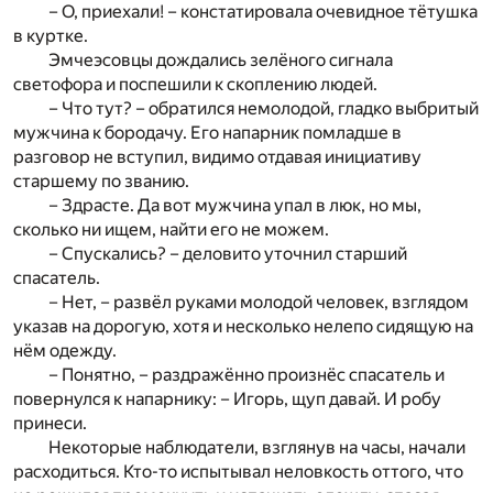
– О, приехали! – констатировала очевидное тётушка
в куртке.
Эмчеэсовцы дождались зелёного сигнала
светофора и поспешили к скоплению людей.
– Что тут? – обратился немолодой, гладко выбритый
мужчина к бородачу. Его напарник помладше в
разговор не вступил, видимо отдавая инициативу
старшему по званию.
– Здрасте. Да вот мужчина упал в люк, но мы,
сколько ни ищем, найти его не можем.
– Спускались? – деловито уточнил старший
спасатель.
– Нет, – развёл руками молодой человек, взглядом
указав на дорогую, хотя и несколько нелепо сидящую на
нём одежду.
– Понятно, – раздражённо произнёс спасатель и
повернулся к напарнику: – Игорь, щуп давай. И робу
принеси.
Некоторые наблюдатели, взглянув на часы, начали
расходиться. Кто-то испытывал неловкость оттого, что