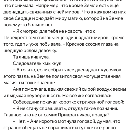
что понимала. Например, что кроме Земли есть ещё
двенадцать связанных с ней миров. Что в каждом из них
своё Сердце и оно даёт миру магию, которой на Земле
почему-то больше нет.
– Я смотрю, для тебя не новость, что с
Перекрёстком связаны ещё одиннадцать миров, кроме
того, где ты уже побывала, – Краснов скосил глаза на
шедшую рядом девочку.
Та лишь кивнула.
Следователь хмыкнул:
– А то, что, если собрать все двенадцать кусочков
этого пазла, на Земле появится своя могущественная
магия, ты тоже знаешь?
Аня помолчала, вдыхая свежий сырой воздух весны
и выдыхая неуверенность. Но всё же согласилась.
Собеседник покачал коротко стриженной головой:
– Я не стану спрашивать, откуда такие познания.
Главное, что не от самих Привратников, правда?
– Нет, – Аня коротко мотнула головой, думая, что
странно обещать не спрашивать и тут же всё равно