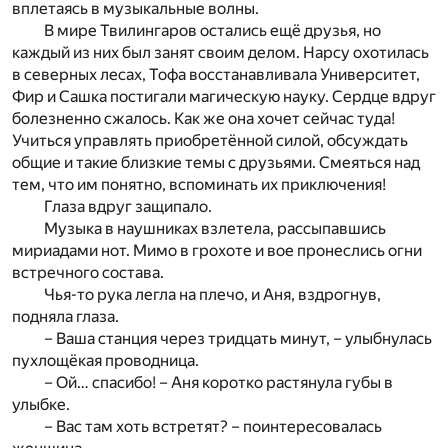
вплетаясь в музыкальные волны.
В мире Твилингаров остались ещё друзья, но
каждый из них был занят своим делом. Нарсу охотилась
в северных лесах, Тофа восстанавливала Университет,
Фир и Сашка постигали магическую науку. Сердце вдруг
болезненно сжалось. Как же она хочет сейчас туда!
Учиться управлять приобретённой силой, обсуждать
общие и такие близкие темы с друзьями. Смеяться над
тем, что им понятно, вспоминать их приключения!
Глаза вдруг защипало.
Музыка в наушниках взлетела, рассыпавшись
мириадами нот. Мимо в грохоте и вое пронеслись огни
встречного состава.
Чья-то рука легла на плечо, и Аня, вздрогнув,
подняла глаза.
– Ваша станция через тридцать минут, – улыбнулась
пухлощёкая проводница.
– Ой… спасибо! – Аня коротко растянула губы в
улыбке.
– Вас там хоть встретят? – поинтересовалась