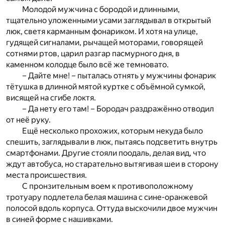
Молодой мужчина с бородой и длинными,
тщательно уложенными усами заглядывал в открытый
люк, светя карманным фонариком. И хотя на улице,
гудящей сигналами, рычащей моторами, говорящей
сотнями ртов, царил разгар пасмурного дня, в
каменном колодце было всё же темновато.
– Дaйте мне! – пыталась отнять у мужчины фонарик
тётушка в длинной мятой куртке с объёмной сумкой,
висящей на сгибе локтя.
– Да нету его там! – Бородач раздражённо отводил
от неё руку.
Ещё несколько прохожих, которым некуда было
спешить, заглядывали в люк, пытаясь подсветить внутрь
смартфонами. Другие стояли поодаль, делая вид, что
ждут автобуса, но старательно вытягивая шеи в сторону
места происшествия.
С пронзительным воем к противоположному
тротуару подлетела белая машина с сине-оранжевой
полосой вдоль корпуса. Оттуда выскочили двое мужчин
в синей форме с нашивками.