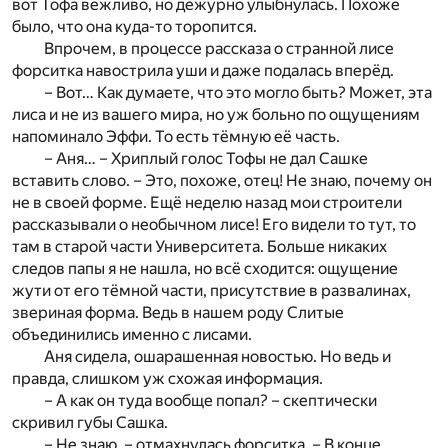
вот Тофа вежливо, но дежурно улыбнулась. Похоже
было, что она куда-то торопится.
Впрочем, в процессе рассказа о странной лисе
форситка навострила уши и даже подалась вперёд.
– Вот… Как думаете, что это могло быть? Может, эта
лиса и не из вашего мира, но уж больно по ощущениям
напоминало Эффи. То есть тёмную её часть.
– Аня… – Хриплый голос Тофы не дал Сашке
вставить слово. – Это, похоже, отец! Не знаю, почему он
не в своей форме. Ещё неделю назад мои строители
рассказывали о необычном лисе! Его видели то тут, то
там в старой части Университета. Больше никаких
следов папы я не нашла, но всё сходится: ощущение
жути от его тёмной части, присутствие в развалинах,
звериная форма. Ведь в нашем роду Слитые
объединились именно с лисами.
Аня сидела, ошарашенная новостью. Но ведь и
правда, слишком уж схожая информация.
– А как он туда вообще попал? – скептически
скривил губы Сашка.
– Не знаю, – отмахнулась форситка. – В конце