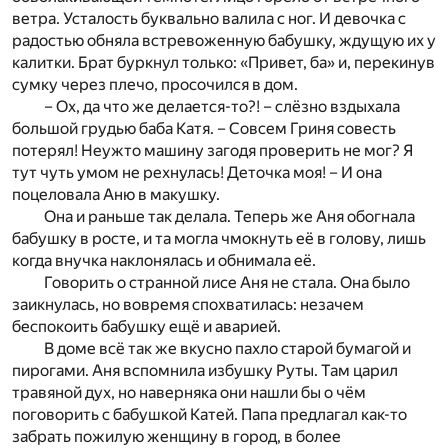
ветра. Усталость буквально валила с ног. И девочка с
радостью обняла встревоженную бабушку, ждущую их у
калитки. Брат буркнул только: «Привет, ба» и, перекинув
сумку через плечо, просочился в дом.
– Ох, да что же делается-то?! – слёзно вздыхала
большой грудью баба Катя. – Совсем Гриня совесть
потерял! Неужто машину загодя проверить не мог? Я
тут чуть умом не рехнулась! Деточка моя! – И она
поцеловала Аню в макушку.
Она и раньше так делала. Теперь же Аня обогнала
бабушку в росте, и та могла чмокнуть её в голову, лишь
когда внучка наклонялась и обнимала её.
Говорить о странной лисе Аня не стала. Она было
заикнулась, но вовремя спохватилась: незачем
беспокоить бабушку ещё и аварией.
В доме всё так же вкусно пахло старой бумагой и
пирогами. Аня вспомнила избушку Руты. Там царил
травяной дух, но наверняка они нашли бы о чём
поговорить с бабушкой Катей. Папа предлагал как-то
забрать пожилую женщину в город, в более