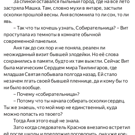
За спиной оставался пыльный город, где на всё лето
застряла Машка. Там, словно мухи в янтаре, застыли
осколки прошлой весны. Аня вспомнила то ли сон, то ли
явь.
– Так что ты хочешь узнать, Собирательница? – Вит
проступала из темноты в комнате обычной
современной панельки.
Аня так до сих пор и не поняла, реален ли
неожиданный визит бывшей злодейки. Но её слова
сохранились в памяти, будто их там выжгли. Сейчас Вит
была магическим Сердцем мира Твилингаров, где
младшая Святая побывала полгода назад. Ей стало
незачем лгать своей бывшей пленнице, да и кому бы то
ни было вообще.
– Почему «собирательница»?
– Потому что ты начала собирать осколки сердец.
Ты же знаешь, что мой мир не единственный, куда
можно попасть из твоего?
Тогда Аня этого ещё не знала.
Зато когда следователь Краснов внезапно встретил
её после школы и предложил поговорить, она уже кое-