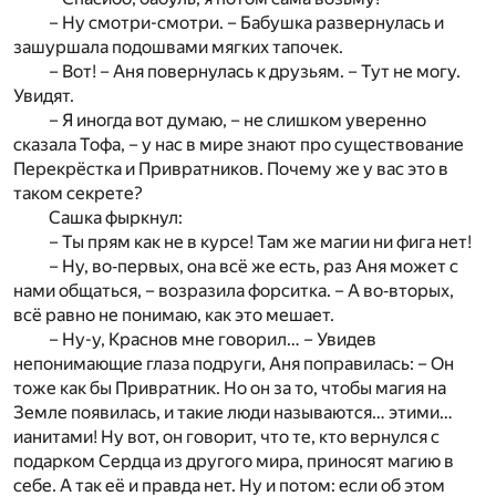
– Ну смотри-смотри. – Бабушка развернулась и
зашуршала подошвами мягких тапочек.
– Вот! – Аня повернулась к друзьям. – Тут не могу.
Увидят.
– Я иногда вот думаю, – не слишком уверенно
сказала Тофа, – у нас в мире знают про существование
Перекрёстка и Привратников. Почему же у вас это в
таком секрете?
Сашка фыркнул:
– Ты прям как не в курсе! Там же магии ни фига нет!
– Ну, во‐первых, она всё же есть, раз Аня может с
нами общаться, – возразила форситка. – А во‐вторых,
всё равно не понимаю, как это мешает.
– Ну-у, Краснов мне говорил… – Увидев
непонимающие глаза подруги, Аня поправилась: – Он
тоже как бы Привратник. Но он за то, чтобы магия на
Земле появилась, и такие люди называются… этими…
ианитами! Ну вот, он говорит, что те, кто вернулся с
подарком Сердца из другого мира, приносят магию в
себе. А так её и правда нет. Ну и потом: если об этом