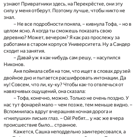
узнают Привратники здесь, на Перекрёстке, они эту
силу у меня отберут. Поэтому лучше, чтобы никто не
знал.
– Не все подробности поняла, – кивнула Тофа, – но в
целом ясно. А когда ты сможешь показать свою
деревню? Может, вечером? Я как раз прослежу за
работами в старом корпусе Университета. Ну а Сандер
сходит на занятия.
– Давай уж я как-нибудь сам решу, – насупился
Никонов.
Аня поймала себя на том, что ищет в словах друзей
двойное дно и пытается расшифровать интонации. Да
ну! Совсем, что ли, ку-ку? Чтобы как-то отвлечься от
навязчивых ощущений, она сказала:
– Тофа, конечно, можно. Только не очень поздно. У
нас тут фонарей мало – чем позже, тем меньше видно. –
Вспомнилась вдруг вчерашняя ночная дорога и
«гнилушки» лисьих глаз. – Ой! Ребят… у нас же вчера
происшествие было… странное.
Кажется, Сашка неподдельно заинтересовался, а