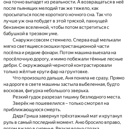
она точно выпадет из реальности. А возвращаться в неё
после пьянящих мелодий так же тяжело, как
просыпаться после короткого ночного сна. Так что
лучше уж она побудет в этой тряской, пахнущей
бензином вселенной, чтобы потом встретиться с
бабушкой в трезвом уме.
Снаружи совсем стемнело. Сперва ещё мелькали
мягко светящиеся окошки пристанционной части
посёлка и редкие фонари. Потом машина выехала на
просёлочную дорогу, и мимо побежали тёмные лесные
дебри. С окружающей чернотой контрастировали
только жёлтые круги фар на грунтовке.
Что произошло дальше, Аня поняла не сразу. Прямо
на дороге в свете машины застыла выбеленная, будто
восковая, фигурка небольшого зверька.
Резкий гудок разрезал тишину безлюдного места.
Зверёк не пошевелился – только смотрел на
приближающуюся смерть.
Дядя Гриша завернул трёхэтажный мат и крутанул
руль в самый последний момент. Аню бросило вправо,
потом вжало в сиденье. Резкая волна страха