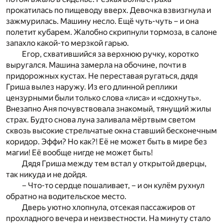
прокатилась по пищеводу вверх. Девочка взвизгнула и
зажмурилась. Машину несло. Ещё чуть-чуть – и она
полетит кубарем. Жалобно скрипнули тормоза, в салоне
запахло какой-то мерзкой гарью.
Егор, схватившийся за верхнюю ручку, коротко
выругался. Машина замерла на обочине, почти в
придорожных кустах. Не переставая ругаться, дядя
Гриша вылез наружу. Из его длинной реплики
цензурными были только слова «лиса» и «сдохнуть».
Внезапно Аня почувствовала знакомый, тянущий жилы
страх. Будто снова луна заливала мёртвым светом
сквозь высокие стрельчатые окна ставший бесконечным
коридор. Эффи? Но как?! Её не может быть в мире без
магии! Её вообще нигде не может быть!
Дядя Гриша между тем встал у открытой дверцы,
так никуда и не дойдя.
– Что-то сердце пошаливает, – и он кулём рухнул
обратно на водительское место.
Дверь уютно хлопнула, отсекая пассажиров от
прохладного вечера и неизвестности. На минуту стало