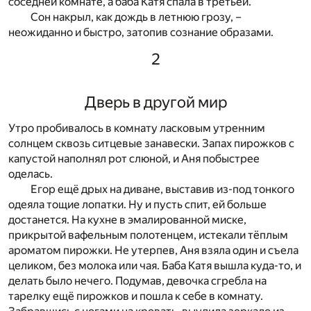
соседней комнате, а баба Катя спала в третьей.
Сон накрыл, как дождь в летнюю грозу, –
неожиданно и быстро, затопив сознание образами.
2
Дверь в другой мир
Утро пробивалось в комнату ласковым утренним
солнцем сквозь ситцевые занавески. Запах пирожков с
капустой наполнял рот слюной, и Аня побыстрее
оделась.
Егор ещё дрых на диване, выставив из-под тонкого
одеяла тощие лопатки. Ну и пусть спит, ей больше
достанется. На кухне в эмалированной миске,
прикрытой вафельным полотенцем, истекали тёплым
ароматом пирожки. Не утерпев, Аня взяла один и съела
целиком, без молока или чая. Баба Катя вышла куда-то, и
делать было нечего. Подумав, девочка сгребла на
тарелку ещё пирожков и пошла к себе в комнату.