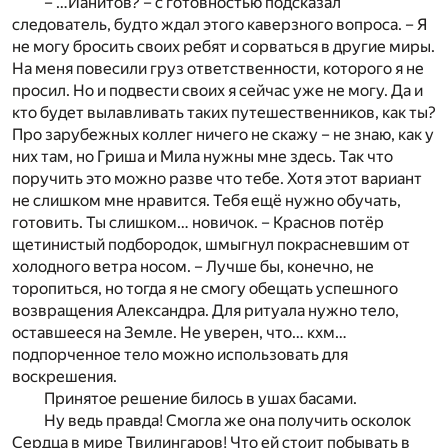
– …Ианитов? – с готовностью подсказал
следователь, будто ждал этого каверзного вопроса. – Я
не могу бросить своих ребят и сорваться в другие миры.
На меня повесили груз ответственности, которого я не
просил. Но и подвести своих я сейчас уже не могу. Да и
кто будет вылавливать таких путешественников, как ты?
Про зарубежных коллег ничего не скажу – не знаю, как у
них там, но Гриша и Мила нужны мне здесь. Так что
поручить это можно разве что тебе. Хотя этот вариант
не слишком мне нравится. Тебя ещё нужно обучать,
готовить. Ты слишком… новичок. – Краснов потёр
щетинистый подбородок, шмыгнул покрасневшим от
холодного ветра носом. – Лучше бы, конечно, не
торопиться, но тогда я не смогу обещать успешного
возвращения Александра. Для ритуала нужно тело,
оставшееся на Земле. Не уверен, что… кхм…
подпорченное тело можно использовать для
воскрешения.
Принятое решение билось в ушах басами.
Ну ведь правда! Смогла же она получить осколок
Сердца в мире Твилингаров! Что ей стоит побывать в