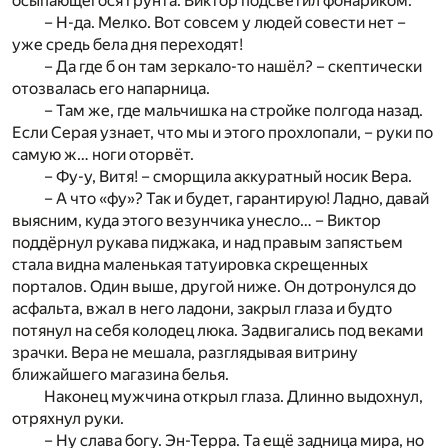
осыпающегося грунта. Виктор подсветил фонариком:
– Н-да. Мелко. Вот совсем у людей совести нет –
уже средь бела дня переходят!
– Да где б он там зеркало-то нашёл? – скептически
отозвалась его напарница.
– Там же, где мальчишка на стройке полгода назад.
Если Серая узнает, что мы и этого прохлопали, – руки по
самую ж… ноги оторвёт.
– Фу-у, Витя! – сморщила аккуратный носик Вера.
– А что «фу»? Так и будет, гарантирую! Ладно, давай
выясним, куда этого везунчика унесло… – Виктор
поддёрнул рукава пиджака, и над правым запястьем
стала видна маленькая татуировка скрещенных
порталов. Один выше, другой ниже. Он дотронулся до
асфальта, вжал в него ладони, закрыл глаза и будто
потянул на себя колодец люка. Задвигались под веками
зрачки. Вера не мешала, разглядывая витрину
ближайшего магазина белья.
Наконец мужчина открыл глаза. Длинно выдохнул,
отряхнул руки.
– Ну слава богу. Эн-Терра. Та ещё задница мира, но