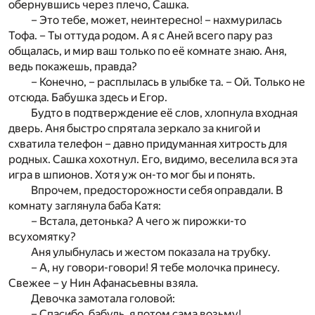
обернувшись через плечо, Сашка.
– Это тебе, может, неинтересно! – нахмурилась
Тофа. – Ты оттуда родом. А я с Аней всего пару раз
общалась, и мир ваш только по её комнате знаю. Аня,
ведь покажешь, правда?
– Конечно, – расплылась в улыбке та. – Ой. Только не
отсюда. Бабушка здесь и Егор.
Будто в подтверждение её слов, хлопнула входная
дверь. Аня быстро спрятала зеркало за книгой и
схватила телефон – давно придуманная хитрость для
родных. Сашка хохотнул. Его, видимо, веселила вся эта
игра в шпионов. Хотя уж он-то мог бы и понять.
Впрочем, предосторожности себя оправдали. В
комнату заглянула баба Катя:
– Встала, детонька? А чего ж пирожки-то
всухомятку?
Аня улыбнулась и жестом показала на трубку.
– А, ну говори-говори! Я тебе молочка принесу.
Свежее – у Нин Афанасьевны взяла.
Девочка замотала головой:
– Спасибо, бабуль, я потом сама возьму!