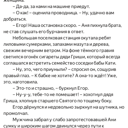
женщина.
– Да-да, за нами на машине приедут.
– О как! – оценила проводница. – Ну, удачно вам
добраться.
– Егор! Наша остановка скоро. – Аня пихнула брата,
не став слушать его бурчания в ответ.
Небольшая поселковая станция окутала ребят
лиловыми сумерками, запахами мазута и дерева,
свежим вечерним ветром. На фоне тёмного гравия
светился огонёк сигареты дяди Гриши, который всегда
соглашался встретить семейство соседки бабы Кати.
– Ну, это, чего приуныли? – спросил он, сощурив
правый глаз. – К бабке не хотите? А она-то ждёт! Уже,
это, наготовила.
– Это-то и страшно, – буркнул Егор.
– Ну-у-у, тебе-то не помешает! – хохотнул дядя
Гриша, хлопнув старшего Святого по тощему боку.
Егор дёрнулся и недовольно зыркнул на шутника, но
промолчал.
Мужчина забрал у слабо запротестовавшей Ани
сумку и широким шагом двинулся через пути к