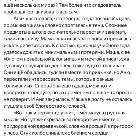
ещё нескольких мирах? Тем более что следователь
пообещал организовать всё сам.
Аня чувствовала, что теперь, когда появилась цель,
привычная жизнь словно спряталась в тени. Сложные
предметы в школе окончательно перестали занимать
семиклассницу. Мама схватилась за голову и принялась
искать репетиторов. К счастью, до конца учебного года
удалось дожить с минимальными потерями. Маша, с её
«блогом незвёздной школьницы» и мечтой вписаться в
тусовку популярных девочек, тоже будто отдалилась.
Они ещё общались, гуляли вместе по привычке, но Аню
перестали интересовать темы, которые раньше
сближали их. Сперва она ещё гадала, можно ли
довериться подруге, но со временем поняла – та просто
не поверит. И Аня закрылась. Машка в долгу не осталась
и ушла в своё блогерство с головой.
«Вот так и теряют друзей», – мелькнула грустная
мысль. Но тут же скрылась за поворотом вместе с
придорожной деревенькой, словно вросшей в пригорок
у леса. Стук колёс сливался с биением сердца,