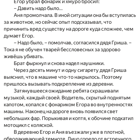
Егор убрал фонарик и хмуро бросил:
– Давить надо было…
Аня промолчала. В иной ситуации она бы вступилась
за животное, но сейчас опыт подсказывал, что
причинить вред существу на дороге куда сложнее, чем
думает Егор.
– Надо было, – помолчав, согласился дядя Гриша. –
Тока я не обучен тварей бессловесных за здорово
живёшь убивать.
Брат фыркнул и снова надел наушники.
Через десять минут и одну сигарету дядя Гриша
выяснил, что в машине что-то накрылось. Поэтому
пришлось вызывать подкрепление из деревни.
Затянувшееся ожидание ребята скрашивали
музыкой, каждый своей. Водитель, скрытый поднятым
капотом, копался с фонариком Егора во внутренностях
машины. Наконец на дороге вновь появился свет
небольших фар. Порыкивая и коптя, к обочине подкатил
мотоцикл с коляской.
В деревню Егор и Аня въезжали уже в плотной,
обволакивающей темноте. Лицо горело от встречного