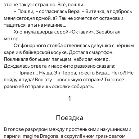
это не так уж страшно. Всё, пошли.
– Пошли, – согласилась Вера. – Витечка, а подбрось
меня сегодня домой, а? Так не хочется от остановки
тащиться, а ты на машине…
Хлопнула дверца серой «Октавии». Заработал
мотор.
От фонарного столба отлепилась девушка с чёрным
каре и в байкерской косухе. Достала смартфон.
Покликала большим пальцем, набирая номер.
Дождалась ответа и нарочито развязно сказала:
– Привет… Ну да. Эн-Терра, то есть Вида… Чего?! Не
пойду я туда! Вон эту… новенькую отправь! Ты ж всё
равно её отправишь осколки собирать.
1
Поездка
В голове разрядом между простенькими на-ушниками
парили Imagine Dragons, в скруглённом грязноватом