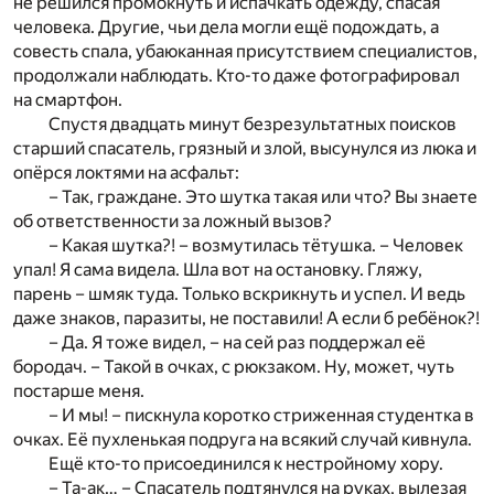
не решился промокнуть и испачкать одежду, спасая
человека. Другие, чьи дела могли ещё подождать, а
совесть спала, убаюканная присутствием специалистов,
продолжали наблюдать. Кто-то даже фотографировал
на смартфон.
Спустя двадцать минут безрезультатных поисков
старший спасатель, грязный и злой, высунулся из люка и
опёрся локтями на асфальт:
– Так, граждане. Это шутка такая или что? Вы знаете
об ответственности за ложный вызов?
– Какая шутка?! – возмутилась тётушка. – Человек
упал! Я сама видела. Шла вот на остановку. Гляжу,
парень – шмяк туда. Только вскрикнуть и успел. И ведь
даже знаков, паразиты, не поставили! А если б ребёнок?!
– Да. Я тоже видел, – на сей раз поддержал её
бородач. – Такой в очках, с рюкзаком. Ну, может, чуть
постарше меня.
– И мы! – пискнула коротко стриженная студентка в
очках. Её пухленькая подруга на всякий случай кивнула.
Ещё кто-то присоединился к нестройному хору.
– Та-ак… – Спасатель подтянулся на руках, вылезая