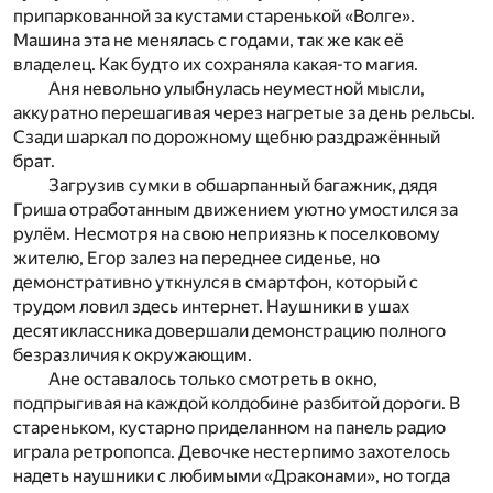
припаркованной за кустами старенькой «Волге».
Машина эта не менялась с годами, так же как её
владелец. Как будто их сохраняла какая-то магия.
Аня невольно улыбнулась неуместной мысли,
аккуратно перешагивая через нагретые за день рельсы.
Сзади шаркал по дорожному щебню раздражённый
брат.
Загрузив сумки в обшарпанный багажник, дядя
Гриша отработанным движением уютно умостился за
рулём. Несмотря на свою неприязнь к поселковому
жителю, Егор залез на переднее сиденье, но
демонстративно уткнулся в смартфон, который с
трудом ловил здесь интернет. Наушники в ушах
десятиклассника довершали демонстрацию полного
безразличия к окружающим.
Ане оставалось только смотреть в окно,
подпрыгивая на каждой колдобине разбитой дороги. В
стареньком, кустарно приделанном на панель радио
играла ретропопса. Девочке нестерпимо захотелось
надеть наушники с любимыми «Драконами», но тогда