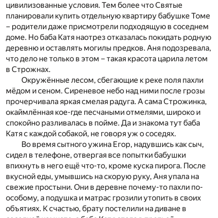
цивилизованные условия. Тем более что Святые
планировали купить отдельную квартиру бабушке Томе
– родители даже присмотрели подходящую в соседнем
доме. Но баба Катя наотрез отказалась покидать родную
деревню и оставлять могилы предков. Аня подозревала,
что дело не только в этом – такая красота царила летом
в Строжнах.
Окружённые лесом, сбегающие к реке поля пахли
мёдом и сеном. Сиреневое небо над ними после грозы
прочерчивала яркая смелая радуга. А сама Строжинка,
окаймлённая кое-где песчаными отмелями, широко и
спокойно разливалась в пойме. Да и знакома тут баба
Катя с каждой собакой, не говоря уж о соседях.
Во время сытного ужина Егор, надувшись как сыч,
сидел в телефоне, отвергая все попытки бабушки
впихнуть в него ещё что-то, кроме куска пирога. После
вкусной еды, умывшись на скорую руку, Аня упала на
свежие простыни. Они в деревне почему-то пахли по-
особому, а подушка и матрас грозили утопить в своих
объятиях. К счастью, брату постелили на диване в