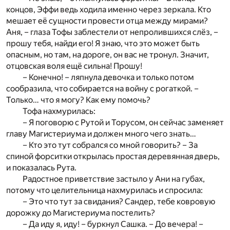
концов, Эффи ведь ходила именно через зеркала. Кто
мешает её сущности провести отца между мирами?
Аня, – глаза Тофы заблестели от непролившихся слёз, –
прошу тебя, найди его! Я знаю, что это может быть
опасным, но там, на дороге, он вас не тронул. Значит,
отцовская воля ещё сильна! Прошу!
– Конечно! – ляпнула девочка и только потом
сообразила, что собирается на войну с рогаткой. –
Только… что я могу? Как ему помочь?
Тофа нахмурилась:
– Я поговорю с Рутой и Торусом, он сейчас заменяет
главу Магистериума и должен много чего знать…
– Кто это тут собрался со мной говорить? – За
спиной форситки открылась простая деревянная дверь,
и показалась Рута.
Радостное приветствие застыло у Ани на губах,
потому что целительница нахмурилась и спросила:
– Это что тут за свидания? Сандер, тебе ковровую
дорожку до Магистериума постелить?
– Да иду я, иду! – буркнул Сашка. – До вечера! –