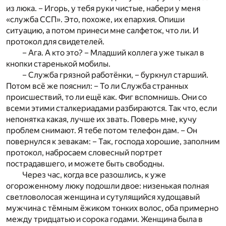
из люка. – Игорь, у тебя руки чистые, набери у меня
«служба ССП». Это, похоже, их епархия. Опиши
ситуацию, а потом принеси мне салфеток, что ли. И
протокол для свидетелей.
– Ага. А кто это? – Младший коллега уже тыкал в
кнопки старенькой мобилы.
– Служба грязной работёнки, – буркнул старший.
Потом всё же пояснил: – То ли Служба странных
происшествий, то ли ещё как. Фиг вспомнишь. Они со
всеми этими сталкериадами разбираются. Так что, если
непонятка какая, лучше их звать. Поверь мне, кучу
проблем снимают. Я тебе потом телефон дам. – Он
повернулся к зевакам: – Так, господа хорошие, заполним
протокол, набросаем словесный портрет
пострадавшего, и можете быть свободны.
Через час, когда все разошлись, к уже
огороженному люку подошли двое: низенькая полная
светловолосая женщина и сутулящийся худощавый
мужчина с тёмным ёжиком тонких волос, оба примерно
между тридцатью и сорока годами. Женщина была в