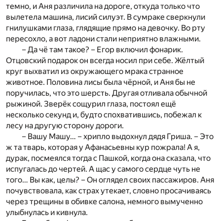
темно, и Аня различила на дороге, откуда только что
вылетела машина, лисий силуэт. В сумраке сверкнули
гнилушками глаза, глядящие прямо на девочку. Во рту
пересохло, а вот ладони стали неприятно влажными.
– Да чё там такое? – Егор включил фонарик.
Отцовский подарок он всегда носил при себе. Жёлтый
круг выхватил из окружающего мрака странное
животное. Половина лисы была чёрной, и Аня бы не
поручилась, что это шерсть. Другая отливала обычной
рыжиной. Зверёк сощурил глаза, постоял ещё
несколько секунд и, будто спохватившись, побежал к
лесу на другую сторону дороги.
– Вашу Машу… – хрипло выдохнул дядя Гриша. – Это
ж та тварь, которая у Афанасьевны кур пожрала! А я,
дурак, посмеялся тогда с Пашкой, когда она сказала, что
испугалась до чертей. А щас у самого сердце чуть не
того… Вы как, целы? – Он оглядел своих пассажиров. Аня
почувствовала, как страх утекает, словно просачиваясь
через трещины в обивке салона, немного вымученно
улыбнулась и кивнула.