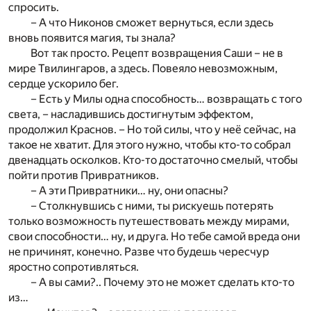
спросить.
– А что Никонов сможет вернуться, если здесь
вновь появится магия, ты знала?
Вот так просто. Рецепт возвращения Саши – не в
мире Твилингаров, а здесь. Повеяло невозможным,
сердце ускорило бег.
– Есть у Милы одна способность… возвращать с того
света, – насладившись достигнутым эффектом,
продолжил Краснов. – Но той силы, что у неё сейчас, на
такое не хватит. Для этого нужно, чтобы кто-то собрал
двенадцать осколков. Кто-то достаточно смелый, чтобы
пойти против Привратников.
– А эти Привратники… ну, они опасны?
– Столкнувшись с ними, ты рискуешь потерять
только возможность путешествовать между мирами,
свои способности… ну, и друга. Но тебе самой вреда они
не причинят, конечно. Разве что будешь чересчур
яростно сопротивляться.
– А вы сами?.. Почему это не может сделать кто-то
из…