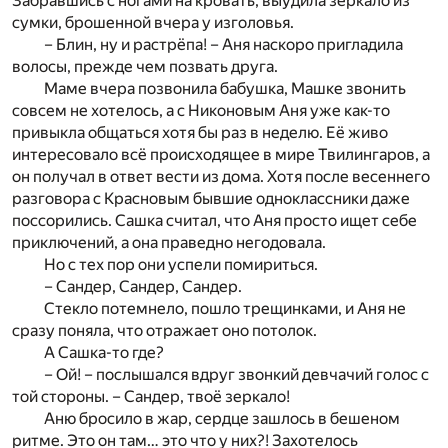
Забравшись с ногами на кровать, выудила зеркало из
сумки, брошенной вчера у изголовья.
– Блин, ну и растрёпа! – Аня наскоро пригладила
волосы, прежде чем позвать друга.
Маме вчера позвонила бабушка, Машке звонить
совсем не хотелось, а с Никоновым Аня уже как-то
привыкла общаться хотя бы раз в неделю. Её живо
интересовало всё происходящее в мире Твилингаров, а
он получал в ответ вести из дома. Хотя после весеннего
разговора с Красновым бывшие одноклассники даже
поссорились. Сашка считал, что Аня просто ищет себе
приключений, а она праведно негодовала.
Но с тех пор они успели помириться.
– Сандер, Сандер, Сандер.
Стекло потемнело, пошло трещинками, и Аня не
сразу поняла, что отражает оно потолок.
А Сашка-то где?
– Ой! – послышался вдруг звонкий девчачий голос с
той стороны. – Сандер, твоё зеркало!
Аню бросило в жар, сердце зашлось в бешеном
ритме. Это он там… это что у них?! Захотелось