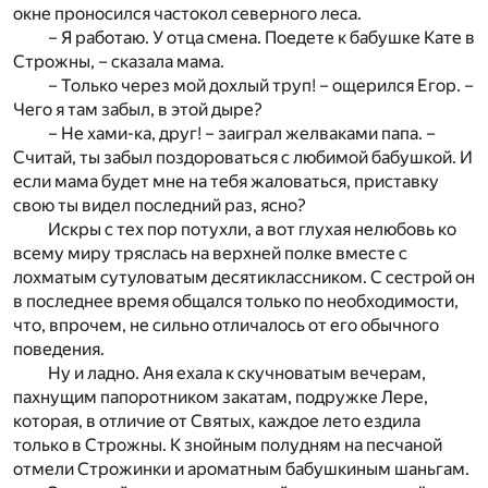
окне проносился частокол северного леса.
– Я работаю. У отца смена. Поедете к бабушке Кате в
Строжны, – сказала мама.
– Только через мой дохлый труп! – ощерился Егор. –
Чего я там забыл, в этой дыре?
– Не хами-ка, друг! – заиграл желваками папа. –
Считай, ты забыл поздороваться с любимой бабушкой. И
если мама будет мне на тебя жаловаться, приставку
свою ты видел последний раз, ясно?
Искры с тех пор потухли, а вот глухая нелюбовь ко
всему миру тряслась на верхней полке вместе с
лохматым сутуловатым десятиклассником. С сестрой он
в последнее время общался только по необходимости,
что, впрочем, не сильно отличалось от его обычного
поведения.
Ну и ладно. Аня ехала к скучноватым вечерам,
пахнущим папоротником закатам, подружке Лере,
которая, в отличие от Святых, каждое лето ездила
только в Строжны. К знойным полудням на песчаной
отмели Строжинки и ароматным бабушкиным шаньгам.