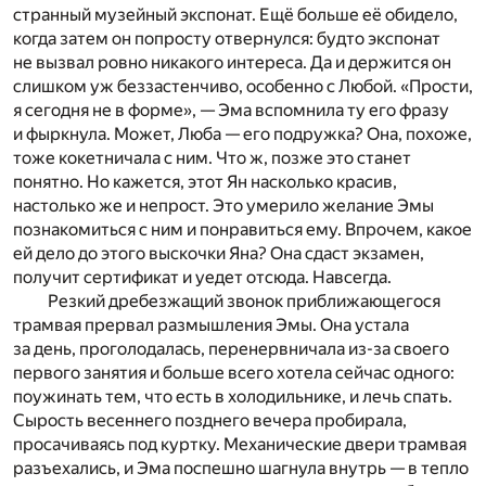
странный музейный экспонат. Ещё больше её обидело,
когда затем он попросту отвернулся: будто экспонат
не вызвал ровно никакого интереса. Да и держится он
слишком уж беззастенчиво, особенно с Любой. «Прости,
я сегодня не в форме», — Эма вспомнила ту его фразу
и фыркнула. Может, Люба — его подружка? Она, похоже,
тоже кокетничала с ним. Что ж, позже это станет
понятно. Но кажется, этот Ян насколько красив,
настолько же и непрост. Это умерило желание Эмы
познакомиться с ним и понравиться ему. Впрочем, какое
ей дело до этого выскочки Яна? Она сдаст экзамен,
получит сертификат и уедет отсюда. Навсегда.
Резкий дребезжащий звонок приближающегося
трамвая прервал размышления Эмы. Она устала
за день, проголодалась, перенервничала из-за своего
первого занятия и больше всего хотела сейчас одного:
поужинать тем, что есть в холодильнике, и лечь спать.
Сырость весеннего позднего вечера пробирала,
просачиваясь под куртку. Механические двери трамвая
разъехались, и Эма поспешно шагнула внутрь — в тепло