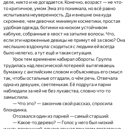
деле, никто и не догадается. Конечно, возраст — не что-
то критичное, умом Эма это понимала, но всё равно
испытывала неуверенность. Да и внешне она куда
скромнее, чем девочки: минимум косметики, простая
удобная одежда, ботинки на низком устойчивом
каблуке, собранные в хвост на затылке волосы. Что,
если эти наряженные девицы не примут её за свою? Она
неслышно вздохнула: сходиться с людьми ей всегда
было нелегко, а тут ещё и такая ситуация.
Урок тем временем набирал обороты. Группа
трудилась над лексической лотереей: вытягиваешь
бумажку с английским словом и объясняешь его смысл
так, чтобы остальные отгадали, о чём речь. Отвечала
одна из девушек, светленькая. Её подруга и парни
наблюдали за ней не без лукавства, словно что-то
замыслили.
— Что это? — закончив свой рассказ, спросила
блондинка.
Отозвался один из парней — самый старший:
— Какое-то дерево? — Голос у него был низкий
и чуть рокочущий, однако звучал при этом достаточно