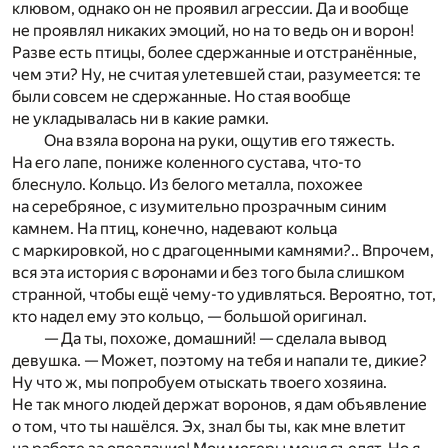
клювом, однако он не проявил агрессии. Да и вообще
не проявлял никаких эмоций, но на то ведь он и ворон!
Разве есть птицы, более сдержанные и отстранённые,
чем эти? Ну, не считая улетевшей стаи, разумеется: те
были совсем не сдержанные. Но стая вообще
не укладывалась ни в какие рамки.
Она взяла ворона на руки, ощутив его тяжесть.
На его лапе, пониже коленного сустава, что-то
блеснуло. Кольцо. Из белого металла, похожее
на серебряное, с изумительно прозрачным синим
камнем. На птиц, конечно, надевают кольца
с маркировкой, но с драгоценными камнями?.. Впрочем,
вся эта история с в
о
ронами и без того была слишком
странной, чтобы ещё чему-то удивляться. Вероятно, тот,
кто надел ему это кольцо, — большой оригинал.
— Да ты, похоже, домашний! — сделала вывод
девушка. — Может, поэтому на тебя и напали те, дикие?
Ну что ж, мы попробуем отыскать твоего хозяина.
Не так много людей держат воронов, я дам объявление
о том, что ты нашёлся. Эх, знал бы ты, как мне влетит