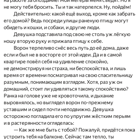
на работе за опоздание! Мои мегеры меня съедят. Но я
не могу тебя бросить. Ты и так натерпелся. Ну, пойдём!
Действительно: какой ещё выход, кроме как забрать
его домой? Ведь посреди улицы раненую птицу могут
обидеть и кошки, и собаки, и другие люди.
Девушка подставила под свою не столь уж лёгкую
ношу вторую руку и прижала птицу к себе.
Ворон терпеливо снёс весь путь до её дома, даже
если и был не в восторге от этой идеи. Да и в самой
квартире повёл себя на удивление спокойно,
не демонстрируя ни страха, ни беспокойства, и лишь
время от времени посматривал на свою спасительницу
разумным, понимающим взглядом. Хотя, раз уж он
домашний, стоит ли удивляться такому спокойствию?
Ранка на голове уже не кровоточила, и дыхание
выровнялось, но выглядел ворон по-прежнему
уставшим и сидел почти неподвижно. Девушка
осторожно погладила его по упругим жёстким перьям
и в растерянности огляделась:
— Как же мне быть с тобой? Пожалуй, придётся пока
устроить тебя на балконе. Сейчас там тепло, ты