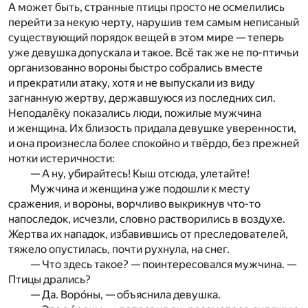
А может быть, странные птицы просто не осмелились
перейти за некую черту, нарушив тем самым неписаный
существующий порядок вещей в этом мире — теперь
уже девушка допускала и такое. Всё так же не по-птичьи
организованно вороны быстро собрались вместе
и прекратили атаку, хотя и не выпускали из виду
загнанную жертву, державшуюся из последних сил.
Неподалёку показались люди, пожилые мужчина
и женщина. Их близость придала девушке уверенности,
и она произнесла более спокойно и твёрдо, без прежней
нотки истеричности:
— А ну, убирайтесь! Кыш отсюда, улетайте!
Мужчина и женщина уже подошли к месту
сражения, и вороны, ворчливо выкрикнув что-то
напоследок, исчезли, словно растворились в воздухе.
Жертва их нападок, избавившись от преследователей,
тяжело опустилась, почти рухнула, на снег.
— Что здесь такое? — поинтересовался мужчина. —
Птицы дрались?
— Да. Воро́ны, — объяснила девушка.