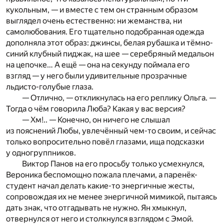
кукольным, — и вместе с тем он странным образом
выглядел очень естественно: ни жеманства, ни
самолюбования. Его тщательно подобранная одежда
дополняла этот образ: джинсы, белая рубашка и тёмно-
синий клубный пиджак, на шее — серебряный медальон
на цепочке… А ещё — она на секунду поймала его
взгляд — у него были удивительные прозрачные
льдисто-голубые глаза.
— Отлично, — откликнулась на его реплику Ольга. —
Тогда о чём говорила Люба? Какая у вас версия?
— Хм!.. — Конечно, он ничего не слышал
из пояснений Любы, увлечённый чем-то своим, и сейчас
только вопросительно повёл глазами, ища подсказки
у одногруппников.
Виктор Панов на его просьбу только усмехнулся,
Вероника беспомощно пожала плечами, а паренёк-
студент начал делать какие-то энергичные жесты,
сопровождая их не менее энергичной мимикой, пытаясь
дать знак, что отгадывать не нужно. Ян хмыкнул,
отвернулся от него и столкнулся взглядом с Эмой.