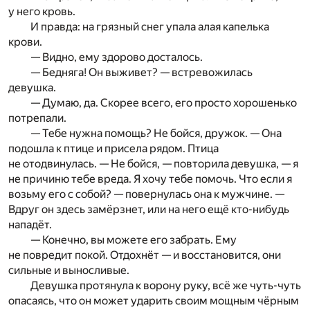
у него кровь.
И правда: на грязный снег упала алая капелька
крови.
— Видно, ему здорово досталось.
— Бедняга! Он выживет? — встревожилась
девушка.
— Думаю, да. Скорее всего, его просто хорошенько
потрепали.
— Тебе нужна помощь? Не бойся, дружок. — Она
подошла к птице и присела рядом. Птица
не отодвинулась. — Не бойся, — повторила девушка, — я
не причиню тебе вреда. Я хочу тебе помочь. Что если я
возьму его с собой? — повернулась она к мужчине. —
Вдруг он здесь замёрзнет, или на него ещё кто-нибудь
нападёт.
— Конечно, вы можете его забрать. Ему
не повредит покой. Отдохнёт — и восстановится, они
сильные и выносливые.
Девушка протянула к ворону руку, всё же чуть-чуть
опасаясь, что он может ударить своим мощным чёрным