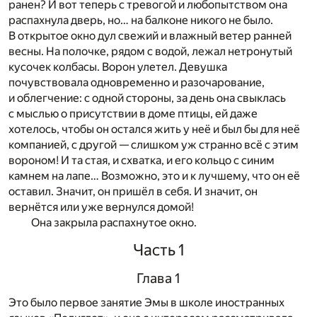
ранен? И вот теперь с тревогой и любопытством она
распахнула дверь, но… на балконе никого не было.
В открытое окно дул свежий и влажный ветер ранней
весны. На полочке, рядом с водой, лежал нетронутый
кусочек колбасы. Ворон улетел. Девушка
почувствовала одновременно и разочарование,
и облегчение: с одной стороны, за день она свыклась
с мыслью о присутствии в доме птицы, ей даже
хотелось, чтобы он остался жить у неё и был бы для неё
компанией, с другой — слишком уж странно всё с этим
вороном! И та стая, и схватка, и его кольцо с синим
камнем на лапе… Возможно, это и к лучшему, что он её
оставил. Значит, он пришёл в себя. И значит, он
вернётся или уже вернулся домой!
Она закрыла распахнутое окно.
Часть 1
Глава 1
Это было первое занятие Эмы в школе иностранных