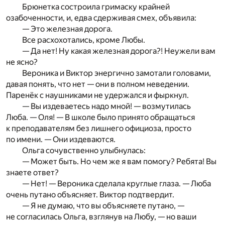
Брюнетка состроила гримаску крайней
озабоченности, и, едва сдерживая смех, объявила:
— Это железная дорога.
Все расхохотались, кроме Любы.
— Да нет! Ну какая железная дорога?! Неужели вам
не ясно?
Вероника и Виктор энергично замотали головами,
давая понять, что нет — они в полном неведении.
Паренёк с наушниками не удержался и фыркнул.
— Вы издеваетесь надо мной! — возмутилась
Люба. — Оля! — В школе было принято обращаться
к преподавателям без лишнего официоза, просто
по имени. — Они издеваются.
Ольга сочувственно улыбнулась:
— Может быть. Но чем же я вам помогу? Ребята! Вы
знаете ответ?
— Нет! — Вероника сделала круглые глаза. — Люба
очень путано объясняет. Виктор подтвердит.
— Я не думаю, что вы объясняете путано, —
не согласилась Ольга, взглянув на Любу, — но ваши