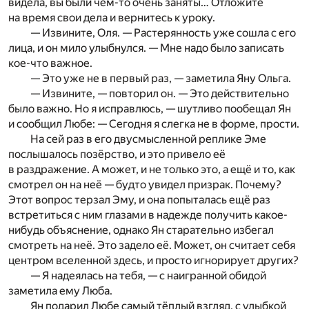
видела, вы были чем-то очень заняты… Отложите
на время свои дела и вернитесь к уроку.
— Извините, Оля. — Растерянность уже сошла с его
лица, и он мило улыбнулся. — Мне надо было записать
кое-что важное.
— Это уже не в первый раз, — заметила Яну Ольга.
— Извините, — повторил он. — Это действительно
было важно. Но я исправлюсь, — шутливо пообещал Ян
и сообщил Любе: — Сегодня я слегка не в форме, прости.
На сей раз в его двусмысленной реплике Эме
послышалось позёрство, и это привело её
в раздражение. А может, и не только это, а ещё и то, как
смотрел он на неё — будто увидел призрак. Почему?
Этот вопрос терзал Эму, и она попыталась ещё раз
встретиться с ним глазами в надежде получить какое-
нибудь объяснение, однако Ян старательно избегал
смотреть на неё. Это задело её. Может, он считает себя
центром вселенной здесь, и просто игнорирует других?
— Я надеялась на тебя, — с наигранной обидой
заметила ему Люба.
Ян подарил Любе самый тёплый взгляд, с улыбкой