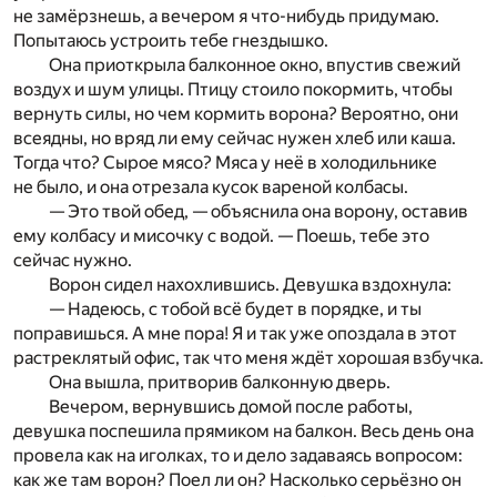
не замёрзнешь, а вечером я что-нибудь придумаю.
Попытаюсь устроить тебе гнездышко.
Она приоткрыла балконное окно, впустив свежий
воздух и шум улицы. Птицу стоило покормить, чтобы
вернуть силы, но чем кормить ворона? Вероятно, они
всеядны, но вряд ли ему сейчас нужен хлеб или каша.
Тогда что? Сырое мясо? Мяса у неё в холодильнике
не было, и она отрезала кусок вареной колбасы.
— Это твой обед, — объяснила она ворону, оставив
ему колбасу и мисочку с водой. — Поешь, тебе это
сейчас нужно.
Ворон сидел нахохлившись. Девушка вздохнула:
— Надеюсь, с тобой всё будет в порядке, и ты
поправишься. А мне пора! Я и так уже опоздала в этот
растреклятый офис, так что меня ждёт хорошая взбучка.
Она вышла, притворив балконную дверь.
Вечером, вернувшись домой после работы,
девушка поспешила прямиком на балкон. Весь день она
провела как на иголках, то и дело задаваясь вопросом:
как же там ворон? Поел ли он? Насколько серьёзно он