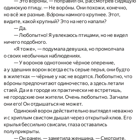
— Это во́роны, — поправил он, рассмотрев сидящую
одинокую птицу. — Не воро́ны. Они похожи, конечно,
но всё же разные. В
о́
роны намного крупнее. Этот,
видите, какой крупный? Это на него напали?
— Да.
— Любопытно! Я увлекаюсь птицами, но не видел
ничего подобного.
«Я тоже», — подумала девушка, но промолчала
о своих необычных наблюдениях.
— У воронов однотонное чёрное оперение,
а у здешних ворон всегда есть серые перья, они будто
в жилетках — чёрные у нас не водятся. Любопытно, что
во́роны предпочитают одиночество, а здесь летали
стаей. Да и в городе их практически не встретишь,
не городские они жители. Очень любопытно. Загнали
они его! Он отдышаться не может.
Одинокий ворон действительно выглядел неважно
и с хриплым свистом дышал через открытый клюв. Его
крылья бессильно свисали, глаза оставались
полуприкрыты.
— Он ранен, — заметила женщина. — Смотрите,