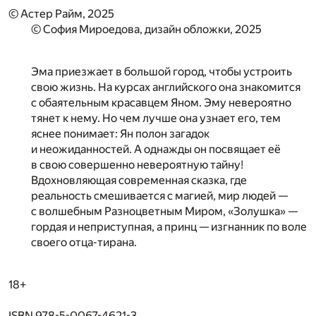
© Астер Райм, 2025
© София Мироедова, дизайн обложки, 2025
Эма приезжает в большой город, чтобы устроить
свою жизнь. На курсах английского она знакомится
с обаятельным красавцем Яном. Эму невероятно
тянет к нему. Но чем лучше она узнает его, тем
яснее понимает: Ян полон загадок
и неожиданностей. А однажды он посвящает её
в свою совершенно невероятную тайну!
Вдохновляющая современная сказка, где
реальность смешивается с магией, мир людей —
с волшебным Разноцветным Миром, «Золушка» —
гордая и неприступная, а принц — изгнанник по воле
своего отца-тирана.
18+
ISBN 978-5-0067-4621-3