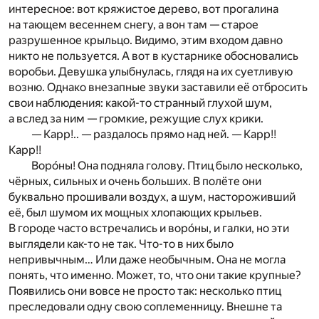
интересное: вот кряжистое дерево, вот прогалина
на тающем весеннем снегу, а вон там — старое
разрушенное крыльцо. Видимо, этим входом давно
никто не пользуется. А вот в кустарнике обосновались
воробьи. Девушка улыбнулась, глядя на их суетливую
возню. Однако внезапные звуки заставили её отбросить
свои наблюдения: какой-то странный глухой шум,
а вслед за ним — громкие, режущие слух крики.
— Карр!.. — раздалось прямо над ней. — Карр!!
Карр!!
Воро́ны! Она подняла голову. Птиц было несколько,
чёрных, сильных и очень больших. В полёте они
буквально прошивали воздух, а шум, настороживший
её, был шумом их мощных хлопающих крыльев.
В городе часто встречались и воро́ны, и галки, но эти
выглядели как-то не так. Что-то в них было
непривычным… Или даже необычным. Она не могла
понять, что именно. Может, то, что они такие крупные?
Появились они вовсе не просто так: несколько птиц
преследовали одну свою соплеменницу. Внешне та