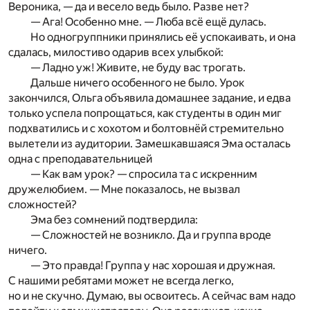
Вероника, — да и весело ведь было. Разве нет?
— Ага! Особенно мне. — Люба всё ещё дулась.
Но одногруппники принялись её успокаивать, и она
сдалась, милостиво одарив всех улыбкой:
— Ладно уж! Живите, не буду вас трогать.
Дальше ничего особенного не было. Урок
закончился, Ольга объявила домашнее задание, и едва
только успела попрощаться, как студенты в один миг
подхватились и с хохотом и болтовнёй стремительно
вылетели из аудитории. Замешкавшаяся Эма осталась
одна с преподавательницей
— Как вам урок? — спросила та с искренним
дружелюбием. — Мне показалось, не вызвал
сложностей?
Эма без сомнений подтвердила:
— Сложностей не возникло. Да и группа вроде
ничего.
— Это правда! Группа у нас хорошая и дружная.
С нашими ребятами может не всегда легко,
но и не скучно. Думаю, вы освоитесь. А сейчас вам надо