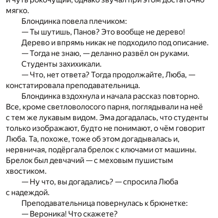
мягко.
Блондинка повела плечиком:
— Ты шутишь, Панов? Это вообще не дерево!
Дерево и впрямь никак не подходило под описание.
— Тогда не знаю, — деланно развёл он руками.
Студенты захихикали.
— Что, нет ответа? Тогда продолжайте, Люба, —
констатировала преподавательница.
Блондинка вздохнула и начала рассказ повторно.
Все, кроме светловолосого парня, поглядывали на неё
с тем же лукавым видом. Эма догадалась, что студенты
только изображают, будто не понимают, о чём говорит
Люба. Та, похоже, тоже об этом догадывалась и,
нервничая, подёргала брелок с ключами от машины.
Брелок был девчачий — с меховым пушистым
хвостиком.
— Ну что, вы догадались? — спросила Люба
с надеждой.
Преподавательница повернулась к брюнетке:
— Вероника! Что скажете?