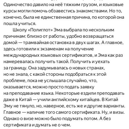
Одиночество давило на неё тяжким грузом, и языковые
курсы могли помочь обзавестись знакомствами. Но то,
конечно, была не единственная причина, по которой она
пошла учиться.
Школу «Полиглот» Эма выбрала по нескольким
причинам: близко от работы, удобно возвращаться
домой — трамвайная остановка в двух шагах. А главное,
здесь готовили к экзаменам на получение
международных языковых сертификатов, и Эма как раз
намеревалась получить такой. Получить и уехать
за границу. Она задумывалась о новых странах,
но не знала, с какой стороны подобраться к этой
проблеме, пока не услышала случайно, что,
оказывается, можно просто подать заявку
на преподавание языка. Некоторые ездили преподавать
даже в Китай — учили английскому китайцев. В Китай
Эму не тянуло, но, наверное, есть же и другие варианты.
Главное — наличие того самого сертификата. Ну, и визы.
Однако о визе можно было подумать потом. А без
сертификата и думать не о чем.