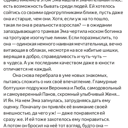
есть возможность бывать среди людей. Ей хотелось
сойтись со своими одногруппниками ближе, пусть даже
она и старше, чем они. Хотя, если уж на то пошло,
такая ли она в реальности взрослая? — в ожидании
запаздывающего трамвая Эма чертила носком ботинка
на тротуаре изогнутые линии. Если поразмыслить, то
она — одинокая немного наивная мечтательница, вечно
витающая в облаках, несмотря на все набитые шишки,
верящая в добро, справедливость и чуть-чуть —
в чудеса. А уж последним качеством даже в юности
отличается не каждый.
Она снова перебрала в уме новых знакомых,
пытаясь сложить о них своё впечатление. Гламурные
болтушки-подружки Вероника и Люба, самодовольный
и самоуверенный Панов, скромный улыбчивый Женя…
И Ян. На нем Эма запнулась, затрудняясь дать ему
оценку. Поначалу он привлёк её внимание своей
внешностью, да чего уж! — даже понравился ей
сразу же. И ей тоже захотелось ему понравиться.
А потом он бросил на неё тот взгляд, будто она —