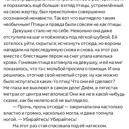
и поразилась ещё больше: взгляд птицы, устремлённый
на свою жертву, был преисполнен совершенно
осознанной ненависти. Так вот что выглядело таким
необычным! Птицы и правда были совсем не как птицы.
Девушке стало не по себе. Невольно она даже
отступила на шаг и поёжилась под лёгкой шубкой. Ей
хотелось уйти, скрыться, исчезнуть отсюда, но вороны
нападали на преследуемую снова и снова, на этот раз
вместе с блестящим пером на снег упала капелька
крови. Гонимая птица взглянула на девушку, и ей на миг
показалось, что та с мольбой просила о помощи. И она
решилась, отогнав свой нелепый страх: ну как можно
было испугаться каких-то птиц! Что они ей сделают?
Не глаза же выклюют в самом деле! Днём, в пятистах
метрах от центра мегаполиса! Они же не в какой-нибудь
сказке, как бы нелепо всё не выглядело.
— Прочь, прочь отсюда! — закричала она настолько
властно и громко, насколько могла, и даже топнула
ногой. — Убирайтесь! Убирайтесь!
На этот раз стая спасовала под её натиском.