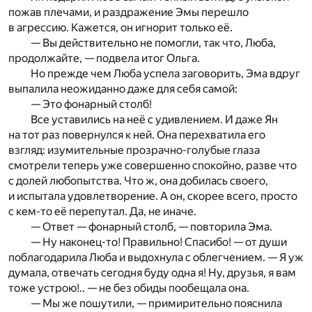
пожав плечами, и раздражение Эмы перешло
в агрессию. Кажется, он игнорит только её.
— Вы действительно не помогли, так что, Люба,
продолжайте, — подвела итог Ольга.
Но прежде чем Люба успела заговорить, Эма вдруг
выпалила неожиданно даже для себя самой:
— Это фонарный столб!
Все уставились на неё с удивлением. И даже Ян
на тот раз повернулся к ней. Она перехватила его
взгляд: изумительные прозрачно-голубые глаза
смотрели теперь уже совершенно спокойно, разве что
с долей любопытства. Что ж, она добилась своего,
и испытала удовлетворение. А он, скорее всего, просто
с кем-то её перепутал. Да, не иначе.
— Ответ — фонарный столб, — повторила Эма.
— Ну наконец-то! Правильно! Спасибо! — от души
поблагодарила Люба и выдохнула с облегчением. — Я уж
думала, отвечать сегодня буду одна я! Ну, друзья, я вам
тоже устрою!.. — не без обиды пообещала она.
— Мы же пошутили, — примирительно пояснила