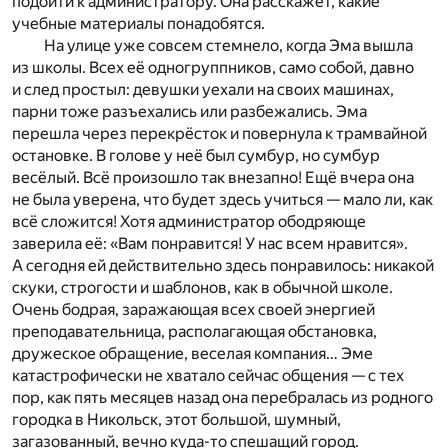
подойти к администратору. Она расскажет, какие
учебные материалы понадобятся.
На улице уже совсем стемнело, когда Эма вышла
из школы. Всех её одногруппников, само собой, давно
и след простыл: девушки уехали на своих машинах,
парни тоже разъехались или разбежались. Эма
перешла через перекрёсток и повернула к трамвайной
остановке. В голове у неё был сумбур, но сумбур
весёлый. Всё произошло так внезапно! Ещё вчера она
не была уверена, что будет здесь учиться — мало ли, как
всё сложится! Хотя администратор ободряюще
заверила её: «Вам понравится! У нас всем нравится».
А сегодня ей действительно здесь понравилось: никакой
скуки, строгости и шаблонов, как в обычной школе.
Очень бодрая, заражающая всех своей энергией
преподавательница, располагающая обстановка,
дружеское обращение, веселая компания… Эме
катастрофически не хватало сейчас общения — с тех
пор, как пять месяцев назад она перебралась из родного
городка в Никольск, этот большой, шумный,
загазованный, вечно куда-то спешащий город.