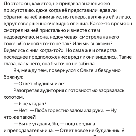
До этого он, кажется, не придавал значения ею
присутствию, даже когда её представили, едва ли
обратил на неё внимание, но теперь, взглянув ей в лицо,
вдруг совершенно очевидно опешил. Какое-то время он
смотрел на неё пристально и вместе с тем
недоверчиво, и она, недоумевая, смотрела на него
тоже: «Со мной что-то не так? Или мы знакомы?
Виделись с ним когда-то?». Но сама же и отвергла
последнее предположение: вряд ли они виделись. Такие
глаза, как у него, она бы точно не забыла.
Ян, между тем, повернулся к Ольге и бездумно
брякнул:
— Ответ «будильник»?
Разогретая аудитория с готовностью взорвалась
хохотом.
— Я не угадал?
— Нет! — Люба горестно заломила руки. — Ну
что же такое?!
— Вы не угадали, Ян, — подтвердила
и преподавательница. — Ответ вовсе не будильник. Я