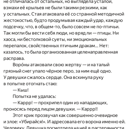
не отличалась от остальных, но выглядела усталой,
взмахи её крыльев не были такими резкими, как
у остальных. Стая атаковала её со странной методичной
жестокостью, будто продумывая каждый удар, каждую
подсечку, что, в общем-то, было совсем не по-птичьи.
Так могли бы вести себя люди, но вряд ли — птицы. Ни
хаоса, ни бестолковой суеты, ни эмоциональных
перепалок, свойственных птичьим дракам… Нет:
казалось, то была организованная целенаправленная
расправа.
Воро́ны атаковали свою жертву — и на талый
грязный снег упало чёрное перо, за ним ещё одно.
У девушки сжалось сердце. Она вскинула руку
в попытке отогнать стаю:
— Кыш!
Попытка не удалась:
— Каррр! — прохрипел один из нападающих,
проносясь перед лицом девушки. — Каррр!!
Этот крик прозвучал как совершенно очевидное
и злое: «Убирайся!». И адресовала его ворона именно ей.
Человеку. Девушка посмотрела на неё в растерянности