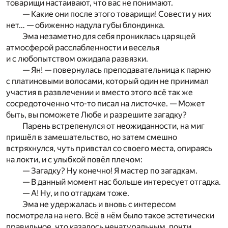
товарищи настаивают, что вас не понимают.
— Какие они после этого товарищи! Совести у них
нет… — обиженно надула губы блондинка.
Эма незаметно для себя прониклась царящей
атмосферой расслабленности и веселья
и с любопытством ожидала развязки.
— Ян! — повернулась преподавательница к парню
с платиновыми волосами, который один не принимал
участия в развлечении и вместо этого всё так же
сосредоточенно что-то писал на листочке. — Может
быть, вы поможете Любе и разрешите загадку?
Парень встрепенулся от неожиданности, на миг
пришёл в замешательство, но затем смешно
встряхнулся, чуть привстал со своего места, опираясь
на локти, и с улыбкой повёл плечом:
— Загадку? Ну конечно! Я мастер по загадкам.
— В данный момент нас больше интересует отгадка.
— А! Ну, и по отгадкам тоже.
Эма не удержалась и вновь с интересом
посмотрела на него. Всё в нём было такое эстетически
правильное, что казалось ненатуральным, почти