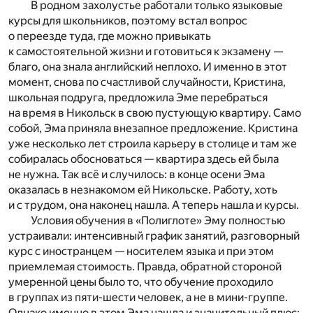
В родном захолустье работали только языковые
курсы для школьников, поэтому встал вопрос
о переезде туда, где можно привыкать
к самостоятельной жизни и готовиться к экзамену —
благо, она знала английский неплохо. И именно в этот
момент, снова по счастливой случайности, Кристина,
школьная подруга, предложила Эме перебраться
на время в Никольск в свою пустующую квартиру. Само
собой, Эма приняла внезапное предложение. Кристина
уже несколько лет строила карьеру в столице и там же
собиралась обосноваться — квартира здесь ей была
не нужна. Так всё и случилось: в конце осени Эма
оказалась в незнакомом ей Никольске. Работу, хоть
и с трудом, она наконец нашла. А теперь нашла и курсы.
Условия обучения в «Полиглоте» Эму полностью
устраивали: интенсивный график занятий, разговорный
курс с иностранцем — носителем языка и при этом
приемлемая стоимость. Правда, обратной стороной
умеренной цены было то, что обучение проходило
в группах из пяти-шести человек, а не в мини-группе.
Однако именно в этом Эма нашла и значительный плюс: