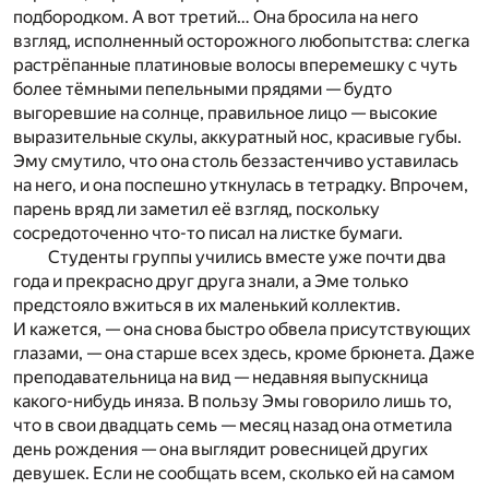
подбородком. А вот третий… Она бросила на него
взгляд, исполненный осторожного любопытства: слегка
растрёпанные платиновые волосы вперемешку с чуть
более тёмными пепельными прядями — будто
выгоревшие на солнце, правильное лицо — высокие
выразительные скулы, аккуратный нос, красивые губы.
Эму смутило, что она столь беззастенчиво уставилась
на него, и она поспешно уткнулась в тетрадку. Впрочем,
парень вряд ли заметил её взгляд, поскольку
сосредоточенно что-то писал на листке бумаги.
Студенты группы учились вместе уже почти два
года и прекрасно друг друга знали, а Эме только
предстояло вжиться в их маленький коллектив.
И кажется, — она снова быстро обвела присутствующих
глазами, — она старше всех здесь, кроме брюнета. Даже
преподавательница на вид — недавняя выпускница
какого-нибудь иняза. В пользу Эмы говорило лишь то,
что в свои двадцать семь — месяц назад она отметила
день рождения — она выглядит ровесницей других
девушек. Если не сообщать всем, сколько ей на самом