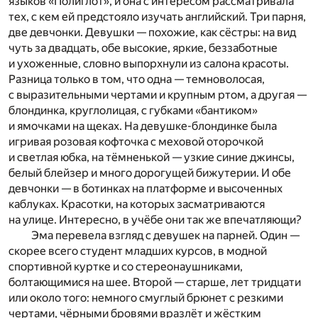
языков «Полиглот», и она с интересом рассматривала
тех, с кем ей предстояло изучать английский. Три парня,
две девчонки. Девушки — похожие, как сёстры: на вид
чуть за двадцать, обе высокие, яркие, беззаботные
и ухоженные, словно выпорхнули из салона красоты.
Разница только в том, что одна — темноволосая,
с выразительными чертами и крупным ртом, а другая —
блондинка, круглолицая, с губками «бантиком»
и ямочками на щеках. На девушке-блондинке была
игривая розовая кофточка с меховой оторочкой
и светлая юбка, на тёмненькой — узкие синие джинсы,
белый блейзер и много дорогущей бижутерии. И обе
девчонки — в ботинках на платформе и высоченных
каблуках. Красотки, на которых засматриваются
на улице. Интересно, в учёбе они так же впечатляющи?
Эма перевела взгляд с девушек на парней. Один —
скорее всего студент младших курсов, в модной
спортивной куртке и со стереонаушниками,
болтающимися на шее. Второй — старше, лет тридцати
или около того: немного смуглый брюнет с резкими
чертами, чёрными бровями вразлёт и жёстким