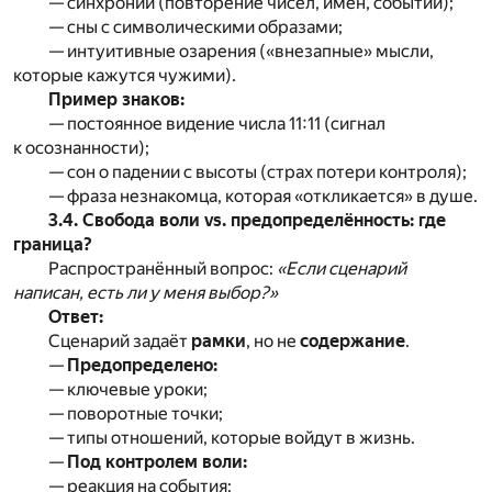
— синхронии (повторение чисел, имён, событий);
— сны с символическими образами;
— интуитивные озарения («внезапные» мысли,
которые кажутся чужими).
Пример знаков:
— постоянное видение числа 11:11 (сигнал
к осознанности);
— сон о падении с высоты (страх потери контроля);
— фраза незнакомца, которая «откликается» в душе.
3.4. Свобода воли vs. предопределённость: где
граница?
Распространённый вопрос:
«Если сценарий
написан, есть ли у меня выбор?»
Ответ:
Сценарий задаёт
рамки
, но не
содержание
.
—
Предопределено:
— ключевые уроки;
— поворотные точки;
— типы отношений, которые войдут в жизнь.
—
Под контролем воли:
— реакция на события;