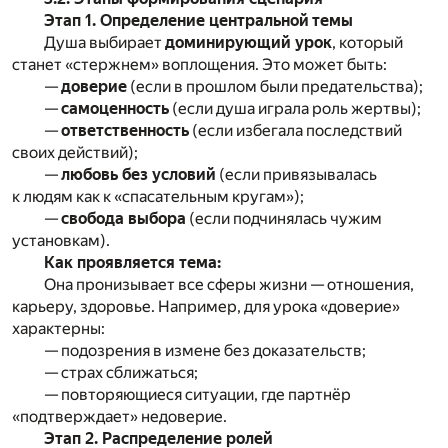
Этап 1. Определение центральной темы
Душа выбирает
доминирующий урок
, который
станет «стержнем» воплощения. Это может быть:
—
доверие
(если в прошлом были предательства);
—
самоценность
(если душа играла роль жертвы);
—
ответственность
(если избегала последствий
своих действий);
—
любовь без условий
(если привязывалась
к людям как к «спасательным кругам»);
—
свобода выбора
(если подчинялась чужим
установкам).
Как проявляется тема:
Она пронизывает все сферы жизни — отношения,
карьеру, здоровье. Например, для урока «доверие»
характерны:
— подозрения в измене без доказательств;
— страх сближаться;
— повторяющиеся ситуации, где партнёр
«подтверждает» недоверие.
Этап 2. Распределение ролей