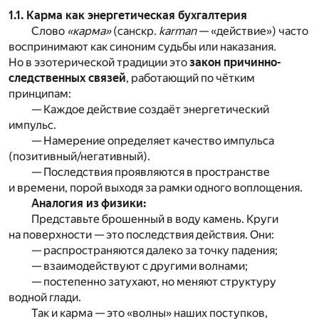
1.1. Карма как энергетическая бухгалтерия
Слово
«карма»
(санскр.
karman
— «действие») часто
воспринимают как синоним судьбы или наказания.
Но в эзотерической традиции это
закон причинно-
следственных связей
, работающий по чётким
принципам:
— Каждое действие создаёт энергетический
импульс.
— Намерение определяет качество импульса
(позитивный/негативный).
— Последствия проявляются в пространстве
и времени, порой выходя за рамки одного воплощения.
Аналогия из физики:
Представьте брошенный в воду камень. Круги
на поверхности — это последствия действия. Они:
— распространяются далеко за точку падения;
— взаимодействуют с другими волнами;
— постепенно затухают, но меняют структуру
водной глади.
Так и карма — это «волны» наших поступков,