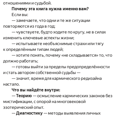
отношениями и судьбой.
Почему эта книга нужна именно вам?
Если вы:
— замечаете, что одни и те же ситуации
повторяются из года в год;
— чувствуете, будто ходите по кругу, не в силах
изменить ключевые аспекты жизни;
— испытываете необъяснимые страхи или тягу
к определённым типам людей;
— хотите понять, почему «не складывается» то, что
должно работать;
— готовы выйти за пределы предопределённости
и стать автором собственной судьбы —
— значит, время для кармического редизайна
настало.
Что вы найдёте внутри:
—
Теорию
— осмысление кармических законов без
мистификации, с опорой на многовековой
эзотерический опыт.
—
Диагностику
— методы выявления личных