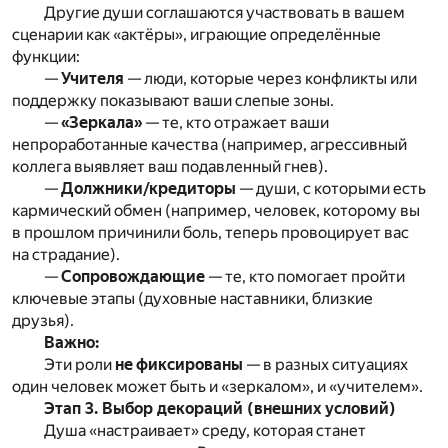
Другие души соглашаются участвовать в вашем
сценарии как «актёры», играющие определённые
функции:
—
Учителя
— люди, которые через конфликты или
поддержку показывают ваши слепые зоны.
—
«Зеркала»
— те, кто отражает ваши
непроработанные качества (например, агрессивный
коллега выявляет ваш подавленный гнев).
—
Должники/кредиторы
— души, с которыми есть
кармический обмен (например, человек, которому вы
в прошлом причинили боль, теперь провоцирует вас
на страдание).
—
Сопровождающие
— те, кто помогает пройти
ключевые этапы (духовные наставники, близкие
друзья).
Важно:
Эти роли
не фиксированы
— в разных ситуациях
один человек может быть и «зеркалом», и «учителем».
Этап 3. Выбор декораций (внешних условий)
Душа «настраивает» среду, которая станет