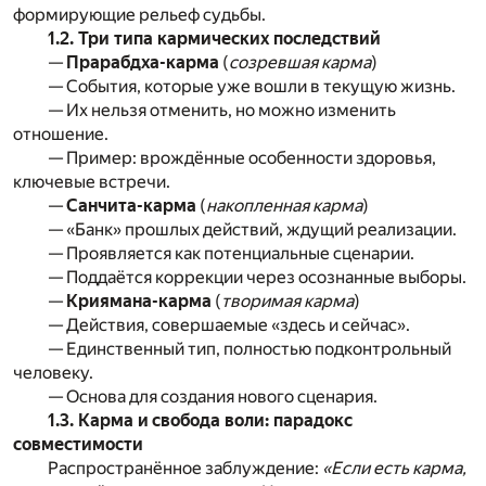
формирующие рельеф судьбы.
1.2. Три типа кармических последствий
—
Прарабдха-карма
(
созревшая карма
)
— События, которые уже вошли в текущую жизнь.
— Их нельзя отменить, но можно изменить
отношение.
— Пример: врождённые особенности здоровья,
ключевые встречи.
—
Санчита-карма
(
накопленная карма
)
— «Банк» прошлых действий, ждущий реализации.
— Проявляется как потенциальные сценарии.
— Поддаётся коррекции через осознанные выборы.
—
Криямана-карма
(
творимая карма
)
— Действия, совершаемые «здесь и сейчас».
— Единственный тип, полностью подконтрольный
человеку.
— Основа для создания нового сценария.
1.3. Карма и свобода воли: парадокс
совместимости
Распространённое заблуждение:
«Если есть карма,