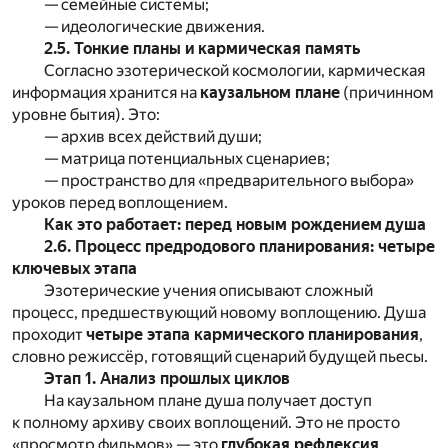
— семейные системы;
— идеологические движения.
2.5. Тонкие планы и кармическая память
Согласно эзотерической космологии, кармическая
информация хранится на
каузальном плане
(причинном
уровне бытия). Это:
— архив всех действий души;
— матрица потенциальных сценариев;
— пространство для «предварительного выбора»
уроков перед воплощением.
Как это работает: перед новым рождением душа
2.6. Процесс предродового планирования: четыре
ключевых этапа
Эзотерические учения описывают сложный
процесс, предшествующий новому воплощению. Душа
проходит
четыре этапа кармического планирования
,
словно режиссёр, готовящий сценарий будущей пьесы.
Этап 1. Анализ прошлых циклов
На каузальном плане душа получает доступ
к полному архиву своих воплощений. Это не просто
«просмотр фильмов» — это
глубокая рефлексия
,