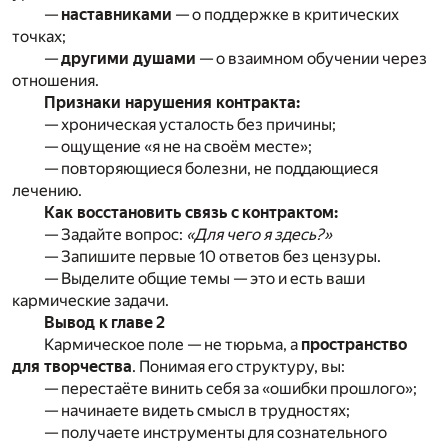
—
наставниками
— о поддержке в критических
точках;
—
другими душами
— о взаимном обучении через
отношения.
Признаки нарушения контракта:
— хроническая усталость без причины;
— ощущение «я не на своём месте»;
— повторяющиеся болезни, не поддающиеся
лечению.
Как восстановить связь с контрактом:
— Задайте вопрос:
«Для чего я здесь?»
— Запишите первые 10 ответов без цензуры.
— Выделите общие темы — это и есть ваши
кармические задачи.
Вывод к главе 2
Кармическое поле — не тюрьма, а
пространство
для творчества
. Понимая его структуру, вы:
— перестаёте винить себя за «ошибки прошлого»;
— начинаете видеть смысл в трудностях;
— получаете инструменты для сознательного