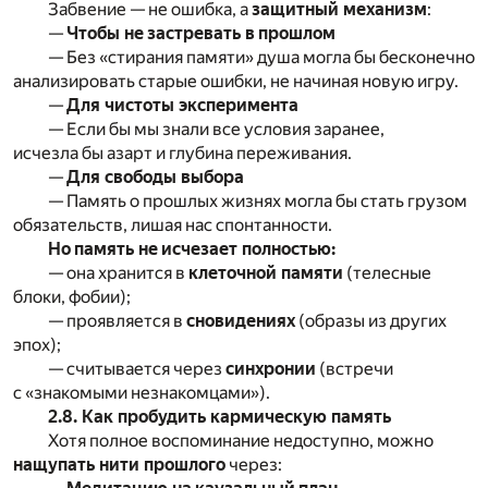
Забвение — не ошибка, а
защитный механизм
:
—
Чтобы не застревать в прошлом
— Без «стирания памяти» душа могла бы бесконечно
анализировать старые ошибки, не начиная новую игру.
—
Для чистоты эксперимента
— Если бы мы знали все условия заранее,
исчезла бы азарт и глубина переживания.
—
Для свободы выбора
— Память о прошлых жизнях могла бы стать грузом
обязательств, лишая нас спонтанности.
Но память не исчезает полностью:
— она хранится в
клеточной памяти
(телесные
блоки, фобии);
— проявляется в
сновидениях
(образы из других
эпох);
— считывается через
синхронии
(встречи
с «знакомыми незнакомцами»).
2.8. Как пробудить кармическую память
Хотя полное воспоминание недоступно, можно
нащупать нити прошлого
через: