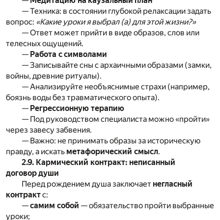
—
Медитацию на каузальный план
— Техника: в состоянии глубокой релаксации задать
вопрос:
«Какие уроки я выбрал (а) для этой жизни?»
— Ответ может прийти в виде образов, слов или
телесных ощущений.
—
Работа с символами
— Записывайте сны с архаичными образами (замки,
войны, древние ритуалы).
— Анализируйте необъяснимые страхи (например,
боязнь воды без травматического опыта).
—
Регрессионную терапию
— Под руководством специалиста можно «пройти»
через завесу забвения.
— Важно: не принимать образы за историческую
правду, а искать
метафорический смысл
.
2.9. Кармический контракт: неписанный
договор души
Перед рождением душа заключает
негласный
контракт
с:
—
самим собой
— обязательство пройти выбранные
уроки;