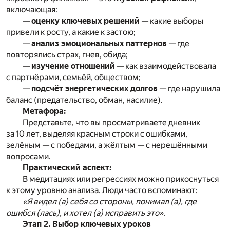
включающая:
—
оценку ключевых решений
— какие выборы
привели к росту, а какие к застою;
—
анализ эмоциональных паттернов
— где
повторялись страх, гнев, обида;
—
изучение отношений
— как взаимодействовала
с партнёрами, семьёй, обществом;
—
подсчёт энергетических долгов
— где нарушила
баланс (предательство, обман, насилие).
Метафора:
Представьте, что вы просматриваете дневник
за 10 лет, выделяя красным строки с ошибками,
зелёным — с победами, а жёлтым — с нерешёнными
вопросами.
Практический аспект:
В медитациях или регрессиях можно прикоснуться
к этому уровню анализа. Люди часто вспоминают:
«Я видел (а) себя со стороны, понимал (а), где
ошибся (лась), и хотел (а) исправить это».
Этап 2. Выбор ключевых уроков