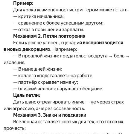
Пример:
Для урока «самоценность» триггером может стать:
— критика начальника;
— сравнение с более успешным другом;
— отказ в повышении зарплаты.
Механизм 2. Петли повторения
Если урок не усвоен, сценарий
воспроизводится
в новых декорациях
. Например:
— В прошлой жизни: предательство друга → боль →
изоляция.
— В нынешней жизни:
— коллега «подставляет» на работе;
— партнёр скрывает измену;
— близкий человек нарушает обещание.
Цель петли:
Дать шанс отреагировать иначе — не через страх
или агрессию, а через осознанность.
Механизм 3. Знаки и подсказки
Вселенная оставляет «ноты» для тех, кто готов их
прочесть: