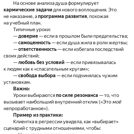
На основе анализа душа формулирует
кармические задачи
для нового воплощения. Это
не наказание, а
программа развития
, похожая
на учебный план.
Типичные уроки:
—
доверие
— если в прошлом были предательства;
—
самоценность
— если душа жила в роли жертвы;
—
ответственность
— если избегала последствий
своих действий;
—
любовь без условий
— если привязывалась
к людям как к «спасательным кругам»;
—
свобода выбора
— если подчинялась чужим
установкам.
Важно:
Уроки выбираются
по силе резонанса
— то, что
вызывает наибольший внутренний отклик («Это
моё
непроработанное»).
Пример из практики:
Клиентка в регрессии увидела, как «выбирает»
сценарий с трудными отношениями, чтобы: