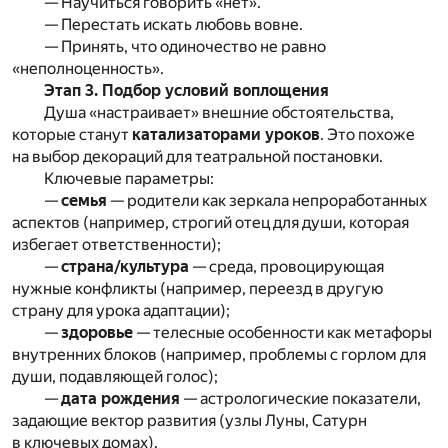
— Научиться говорить «нет».
— Перестать искать любовь вовне.
— Принять, что одиночество не равно
«неполноценность».
Этап 3. Подбор условий воплощения
Душа «настраивает» внешние обстоятельства,
которые станут
катализаторами уроков
. Это похоже
на выбор декораций для театральной постановки.
Ключевые параметры:
—
семья
— родители как зеркала непроработанных
аспектов (например, строгий отец для души, которая
избегает ответственности);
—
страна/культура
— среда, провоцирующая
нужные конфликты (например, переезд в другую
страну для урока адаптации);
—
здоровье
— телесные особенности как метафоры
внутренних блоков (например, проблемы с горлом для
души, подавляющей голос);
—
дата рождения
— астрологические показатели,
задающие вектор развития (узлы Луны, Сатурн
в ключевых домах).