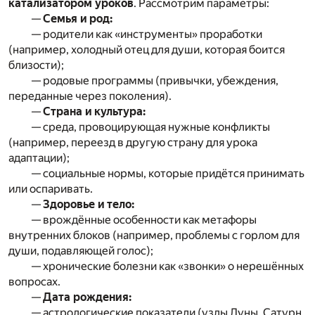
катализатором уроков
. Рассмотрим параметры:
—
Семья и род:
— родители как «инструменты» проработки
(например, холодный отец для души, которая боится
близости);
— родовые программы (привычки, убеждения,
переданные через поколения).
—
Страна и культура:
— среда, провоцирующая нужные конфликты
(например, переезд в другую страну для урока
адаптации);
— социальные нормы, которые придётся принимать
или оспаривать.
—
Здоровье и тело:
— врождённые особенности как метафоры
внутренних блоков (например, проблемы с горлом для
души, подавляющей голос);
— хронические болезни как «звонки» о нерешённых
вопросах.
—
Дата рождения:
— астрологические показатели (узлы Луны, Сатурн