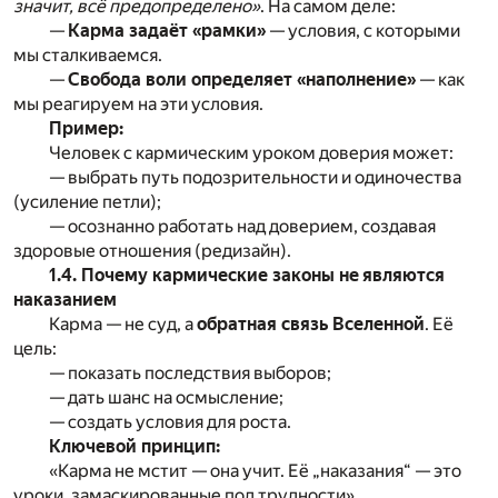
значит, всё предопределено»
. На самом деле:
—
Карма задаёт «рамки»
— условия, с которыми
мы сталкиваемся.
—
Свобода воли определяет «наполнение»
— как
мы реагируем на эти условия.
Пример:
Человек с кармическим уроком доверия может:
— выбрать путь подозрительности и одиночества
(усиление петли);
— осознанно работать над доверием, создавая
здоровые отношения (редизайн).
1.4. Почему кармические законы не являются
наказанием
Карма — не суд, а
обратная связь Вселенной
. Её
цель:
— показать последствия выборов;
— дать шанс на осмысление;
— создать условия для роста.
Ключевой принцип:
«Карма не мстит — она учит. Её „наказания“ — это
уроки, замаскированные под трудности».