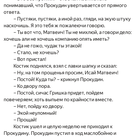
понимавший, что Прокудин увертывается от прямого
ответа.
– Пустяки, пустяки, а иной раз, гляди, на экую штуку
наскочишь. Я это тебя ж пожалеючи говорю.
– Ты вот что, Матвеич! Ты не михлюй, а говори дело:
хочешь али не хочешь компанию опять иметь?
– Да не гожо, чудак ты этакой!
– Стало, не хочешь?
– Вот пристал!
Костик поднялся, взял с лавки шапку и сказал:
– Ну, на том прощенья просим, Исай Матвеич!
– Постой! Куда ты? – крикнул Прокудин.
– Ко двору пора.
– Постой, сичас Гришка придет, пойдем
повечеряем; хоть выпьем по крайности вместе.
– Нет, пойду ко двору.
– Экой неуломный!
– Прощай!
Костик ушел и целую неделю не приходил к
Прокудину. Прокудин пустил в ход маслобойню и