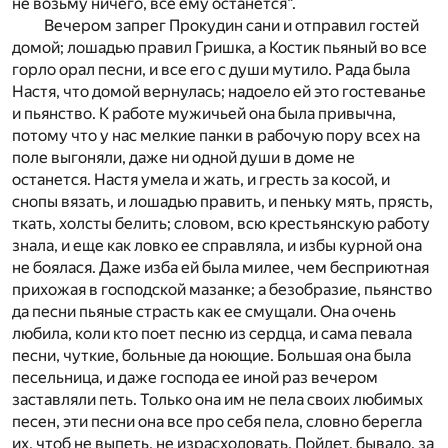
не возьму ничего, все ему останется“.
Вечером запрег Прокудин сани и отправил гостей
домой; лошадью правил Гришка, а Костик пьяный во все
горло орал песни, и все его с души мутило. Рада была
Настя, что домой вернулась; надоело ей это гостеванье
и пьянство. К работе мужичьей она была привычна,
потому что у нас мелкие панки в рабочую пору всех на
поле выгоняли, даже ни одной души в доме не
останется. Настя умела и жать, и гресть за косой, и
снопы вязать, и лошадью править, и пеньку мять, прясть,
ткать, холсты белить; словом, всю крестьянскую работу
знала, и еще как ловко ее справляла, и избы курной она
не боялася. Даже изба ей была милее, чем бесприютная
прихожая в господской мазанке; а безобразие, пьянство
да песни пьяные страсть как ее смущали. Она очень
любила, коли кто поет песню из сердца, и сама певала
песни, чуткие, больные да ноющие. Большая она была
песельница, и даже господа ее иной раз вечером
заставляли петь. Только она им не пела своих любимых
песен, эти песни она все про себя пела, словно берегла
их, чтоб не выпеть, не израсходовать. Пойдет, бывало, за