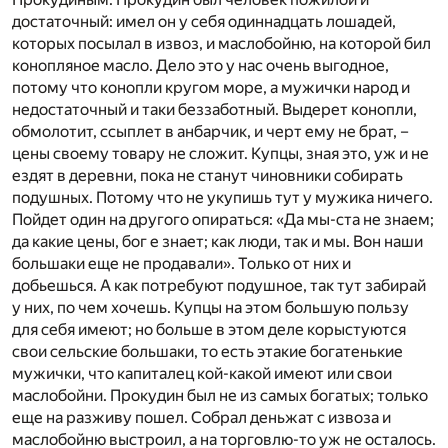
достаточный: имел он у себя одиннадцать лошадей,
которых посылал в извоз, и маслобойню, на которой бил
конопляное масло. Дело это у нас очень выгодное,
потому что конопли кругом море, а мужички народ и
недостаточный и таки беззаботный. Выдерет конопли,
обмолотит, ссыплет в анбарчик, и черт ему не брат, –
цены своему товару не сложит. Купцы, зная это, уж и не
ездят в деревни, пока не станут чиновники собирать
подушных. Потому что не укупишь тут у мужика ничего.
Пойдет один на другого опираться: «Да мы-ста не знаем;
да какие цены, бог е знает; как люди, так и мы. Вон наши
большаки еще не продавали». Только от них и
добьешься. А как потребуют подушное, так тут забирай
у них, по чем хочешь. Купцы на этом большую пользу
для себя имеют; но больше в этом деле корыстуются
свои сельские большаки, то есть этакие богатенькие
мужички, что капиталец кой-какой имеют или свои
маслобойни. Прокудин был не из самых богатых; только
еще на разживу пошел. Собрал деньжат с извоза и
маслобойню выстроил, а на торговлю-то уж не осталось.