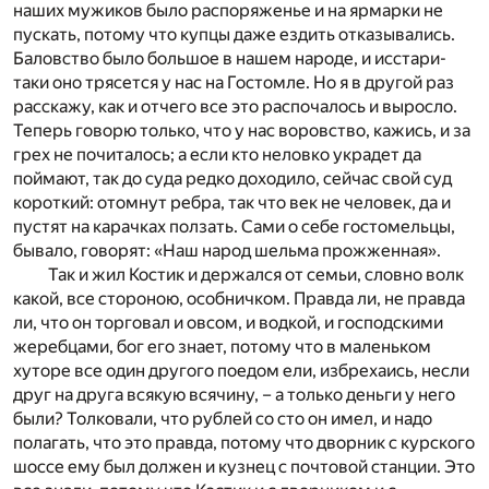
наших мужиков было распоряженье и на ярмарки не
пускать, потому что купцы даже ездить отказывались.
Баловство было большое в нашем народе, и исстари-
таки оно трясется у нас на Гостомле. Но я в другой раз
расскажу, как и отчего все это распочалось и выросло.
Теперь говорю только, что у нас воровство, кажись, и за
грех не почиталось; а если кто неловко украдет да
поймают, так до суда редко доходило, сейчас свой суд
короткий: отомнут ребра, так что век не человек, да и
пустят на карачках ползать. Сами о себе гостомельцы,
бывало, говорят: «Наш народ шельма прожженная».
Так и жил Костик и держался от семьи, словно волк
какой, все стороною, особничком. Правда ли, не правда
ли, что он торговал и овсом, и водкой, и господскими
жеребцами, бог его знает, потому что в маленьком
хуторе все один другого поедом ели, избрехаись, несли
друг на друга всякую всячину, – а только деньги у него
были? Толковали, что рублей со сто он имел, и надо
полагать, что это правда, потому что дворник с курского
шоссе ему был должен и кузнец с почтовой станции. Это