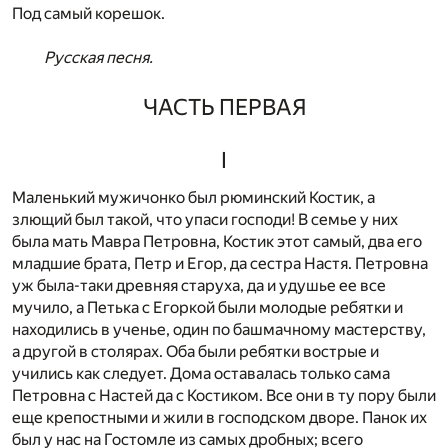
Под самый корешок.
Русская песня.
ЧАСТЬ ПЕРВАЯ
I
Маленький мужичонко был рюминский Костик, а
злющий был такой, что упаси господи! В семье у них
была мать Мавра Петровна, Костик этот самый, два его
младшие брата, Петр и Егор, да сестра Настя. Петровна
уж была-таки древняя старуха, да и удушье ее все
мучило, а Петька с Егоркой были молодые ребятки и
находились в ученье, один по башмачному мастерству,
а другой в столярах. Оба были ребятки вострые и
учились как следует. Дома оставалась только сама
Петровна с Настей да с Костиком. Все они в ту пору были
еще крепостными и жили в господском дворе. Панок их
был у нас на Гостомле из самых дробных; всего