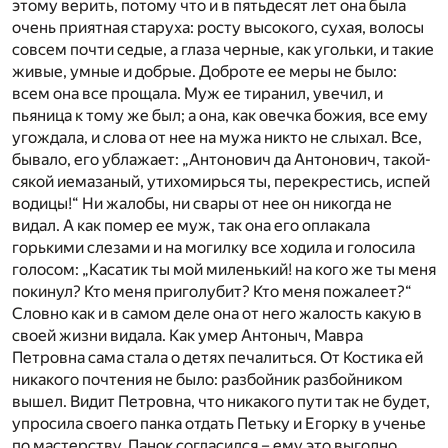
этому верить, потому что и в пятьдесят лет она была
очень приятная старуха: росту высокого, сухая, волосы
совсем почти седые, а глаза черные, как угольки, и такие
живые, умные и добрые. Доброте ее меры не было:
всем она все прощала. Муж ее тиранил, увечил, и
пьяница к тому же был; а она, как овечка божия, все ему
угождала, и слова от нее на мужа никто не слыхал. Все,
бывало, его ублажает: „Антонович да Антонович, такой-
сякой иемазаный, утихомирься ты, перекрестись, испей
водицы!“ Ни жалобы, ни свары от нее он никогда не
видал. А как помер ее муж, так она его оплакала
горькими слезами и на могилку все ходила и голосила
голосом: „Касатик ты мой миленький! на кого же ты меня
покинул? Кто меня приголубит? Кто меня пожалеет?“
Словно как и в самом деле она от него жалость какую в
своей жизни видала. Как умер Антоныч, Мавра
Петровна сама стала о детях печалиться. От Костика ей
никакого почтения не было: разбойник разбойником
вышел. Видит Петровна, что никакого пути так не будет,
упросила своего панка отдать Петьку и Егорку в ученье
по мастерству. Панок согласился – ему это выгодно