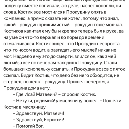
водочку вместе попивали, а о деле, насчет конопли, ни
слова. Костик все мостился к Прокудину опять в
компанию, а прямо сказать не хотел, потому что знал,
какой Прокудин прижимистый. Прокудин тоже молчал.
Костиков капитал ему бы и крепко теперь был к руке, да
на уме он что-то держал и до поры до времени
отмалчивался. Костик видел, что Прокудин неспроста
что-то носом водит, а разгадать его мыслей никак не
мог. Надоело ему это до смерти, злился он, как змей
лютый; а все по вечерам заходил к Прокудину. Стали
большаки конопельку ссыпать, и Прокудин возов с пяток
ссыпал. Видит Костик, что дело без него обходится, не
стерпел, пошел к Прокудину. Пришел вечером, а
Прокудина дома нету.
– Где Исай Матвеич? – спросил Костик.
– Нетути, родимый! у масляницу пошел. – Пошел и
Костик в масляницу.
– Здравствуй, Матвеич!
– Здравствуй, Борисыч!
– Помогай бог.