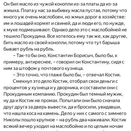
Он бил масло из чужой конопли из-за платы да из-за
жмыха. Плата у нас за выбивку масла пустая, потому что
много уж очень маслобоен, но жмых дорог в хозяйстве:
им и лошадей кормят и свиней, да и люди его, по нужде,
к муке подмешивают. Однако дело это с маслобойней не
тешило Прокудина. Все хотелось ему так же, как другие,
бить масло из своей конопли, потому что тут барыша
бывает рубль на рубль.
– Так-то бы оно, Константин Борисыч, было бы, к
примеру, антиреснее, – говорил он Константину, сидя с
ним за штофом у почтового кузнеца.
– Это точно, что глаже было бы, – отвечал Костик.
Смекнул это дело Костик, отобрал свои деньги с
процентов у кузнеца и у дворника, и составили они с
Прокудиным компанию. Прокудин был темный мужик,
ну да и Костик не промах. Попытали они было сначала
друг друга за дверь вывести, да и бросили, увидавши,
что нашла коса на камень. Дело у них с самого с зимнего
Николы пошло крупное – на рубль два наживали. Костик
всякий вечер уходил на маслобойню и по целым ночам