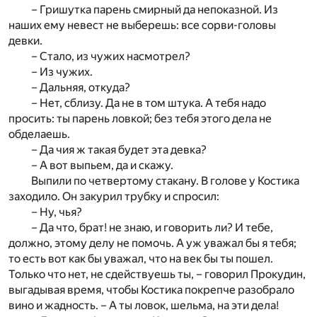
– Гришутка парень смирный да непоказной. Из
наших ему невест не выберешь: все сорви-головы
девки.
– Стало, из чужих насмотрел?
– Из чужих.
– Дальняя, откуда?
– Нет, сблизу. Да не в том штука. А тебя надо
просить: ты парень ловкой; без тебя этого дела не
обделаешь.
– Да чия ж такая будет эта девка?
– А вот выпьем, да и скажу.
Выпили по четвертому стакану. В голове у Костика
заходило. Он закурил трубку и спросил:
– Ну, чья?
– Да что, брат! не знаю, и говорить ли? И тебе,
должно, этому делу не помочь. А уж уважал бы я тебя;
то есть вот как бы уважал, что на век бы ты пошел.
Только что нет, не сдействуешь ты, – говорил Прокудин,
выгадывая время, чтобы Костика покрепче разобрало
вино и жадность. – А ты ловок, шельма, на эти дела!