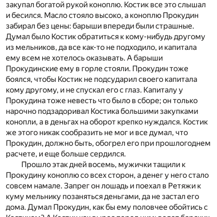
закупал богатой рукой коноплю. Костик все это слышал
и бесился. Масло стояло высоко, а коноплю Прокудин
забирал без цены: барыши впереди были страшные.
Думал было Костик обратиться к кому-нибудь другому
из мельников, да все как-то не подходило, и капитала
ему всем не хотелось оказывать. А барыши
Прокудинские ему в горле стояли. Прокудин тоже
боялся, чтобы Костик не подсударил своего капитала
кому другому, и не спускал его с глаз. Капиталу у
Прокудина тоже невесть что было в сборе; он только
нарочно подзадоривал Костика большими закупками
конопли, а в деньгах на оборот крепко нуждался. Костик
же этого никак сообразить не мог и все думал, что
Прокудин, должно быть, обогрел его при прошлогоднем
расчете, и еще больше сердился.
Прошло этак дней восемь, мужички тащили к
Прокудину коноплю со всех сторон, а денег у него стало
совсем намале. Запрег он лошадь и поехал в Ретяжи к
куму мельнику позаняться деньгами, да не застал его
дома. Думал Прокудин, как бы ему половчее обойтись с