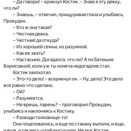
– Да говори! – крикнул Костик. – Знаю я эту девку,
что ли?
– Знаешь, – отвечал, прищуривая глаза и улыбаясь,
Прокудин.
– Кто ж она такая?
– Честная девка.
– Честная! да откуда?
– Из хорошей семьи, из разумной.
– Как ее звать?
– Настасьею. Догадался, что ли? А по батюшке
Борисовной, коли уж ты нонеча недогадлив стал.
Костик захохотал.
– Это-то дело! – вскрикнул он. – Ну, дело! Это дело
все равно что сделано.
– Ой?
– Разумеется.
– Не врешь, парень? – проговорил Прокудин,
улыбаясь и наклоняясь к Костику.
– Разводи толковище-то!
Они поцеловались, и еще по стакану выпили, и еще,
и еще, и так весь штоф высушили. Не мог Костик