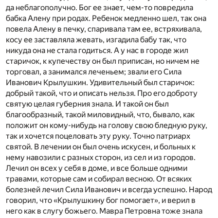
да неблагополучно. Бог ее знает, чем-то повредила
бабка Алену при родах. Ребенок медленно шел, так она
повела Алену в печку, спаривала там ее, встряхивала,
косу ее заставляла жевать, изгадила бабу так, что
никуда она не стала годиться. А у нас в городе жил
старичок, к купечеству он был приписан, но ничем не
торговал, а занимался леченьем; звали его Сила
Иванович Крылушкин. Удивительный был старичок:
добрый такой, что и описать нельзя. Про его доброту
святую целая губерния знала. И такой он был
благообразный, такой миловидный, что, бывало, как
положит он кому-нибудь на голову свою бледную руку,
так и хочется поцеловать эту руку. Точно патриарх
святой. В лечении он был очень искусен, и больных к
нему навозили с разных сторон, из сел и из городов.
Лечил он всех у себя в доме, и все больше одними
травами, которые сам и собирал весною. От всяких
болезней лечил Сила Иванович и всегда успешно. Народ
говорил, что «Крылушкину бог помогает», и верил в
него как в слугу божьего. Мавра Петровна тоже знала