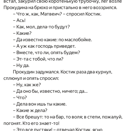
встал, закурил свою коротенькую трубочку, лег возле
Прокудина на брюхо и пристально в него воззрился.
– Что ж, как, Матвеич? – спросил Костик.
– Ась!
– Как, мол, дела-то будут?
– Какие?
– Да известно какие: по маслобойке.
– А уж как господь приведет.
– Вместе, что ли, опять будем?
– Эт-та с тобой, что ли?
– Ну да.
Прокудин задумался. Костик раза два курнул,
сплюнул и опять спросил:
– Ну, как же?
– Да оно бы, известно, ничего; да…
– Что?
– Дела вон ишь ты какие.
– Какие ж дела?
– Все брешут: то на бар, то воля; в степи, пожалуй,
погонят. Кто его знает-то!
– Это все пустяки! – отвечал Костик, ясно