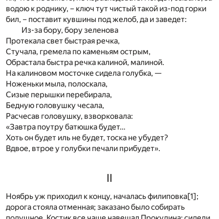
водою к роднику, – ключ тут чистый такой из-под горки
бил, – поставит кувшины под желоб, да и заведет:
Из-за бору, бору зеленова
Протекала свет быстрая речка,
Стучала, гремела по каменьям острым,
Обрастала быстра речка калиной, малиной.
На калиновом мосточке сидела голубка, —
Ноженьки мыла, полоскала,
Сизые перышки перебирала,
Бедную головушку чесала,
Расчесав головушку, взворковала:
«Завтра поутру батюшка будет…
Хоть он будет иль не будет, тоска не убудет?
Вдвое, втрое у голубки печали прибудет».
II
Ноябрь уж приходил к концу, началась филиповка
[1]
;
дорога стояла отменная; заказано было собирать
подушное. Костик все чаще навещал Прокудина; сидели,