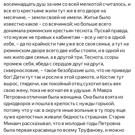
восемнадцать душ за ним со всей мелкотой считалось, и
все его крестьяне жили тут же в его дворе на
месячине, – земли своей не имели. Житье было
известно какое – со всячинкой; но больше всего
донимала рюминских крестьян теснота. Пускай правда,
что мужик не привык к кабинетам – все у него в одной
избе, – да по крайности там уже все своя семья, а тут на
рюминском дворе всего две избы стояли, и в одной из
них жило две семьи, а в другой три. Теснота, ссоры
промеж себя, ябеда с сердцов друг на друга,
сквернословие, – такое безобразие шло, что не приведи
бог! Дети тут так и росли в этой срамоте, и Костик тут
вырос, глядючи, как покойный отец сухотил весь век
свою жену, пока не вогнал ее в удушье. А Мавра
Петровна отличная была женщина. Она была взята из
однодворок и пошла в крепость с нужды горькой,
потому что у «ас в округе иные вольные в ту пору еще
хуже крепостных живали: бедность страшная. Старик
Минаич рассказывал, что в молодые годы Петровна
была первая красавица по всему Труфанову, и можно