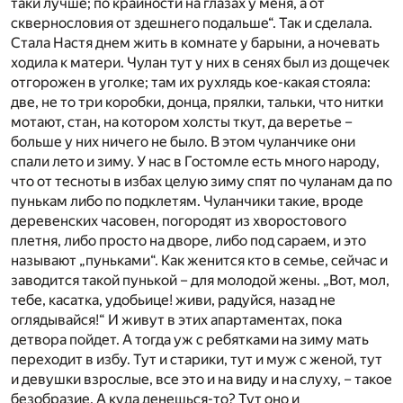
таки лучше; по крайности на глазах у меня, а от
сквернословия от здешнего подальше“. Так и сделала.
Стала Настя днем жить в комнате у барыни, а ночевать
ходила к матери. Чулан тут у них в сенях был из дощечек
отгорожен в уголке; там их рухлядь кое-какая стояла:
две, не то три коробки, донца, прялки, тальки, что нитки
мотают, стан, на котором холсты ткут, да веретье –
больше у них ничего не было. В этом чуланчике они
спали лето и зиму. У нас в Гостомле есть много народу,
что от тесноты в избах целую зиму спят по чуланам да по
пунькам либо по подклетям. Чуланчики такие, вроде
деревенских часовен, погородят из хворостового
плетня, либо просто на дворе, либо под сараем, и это
называют „пуньками“. Как женится кто в семье, сейчас и
заводится такой пунькой – для молодой жены. „Вот, мол,
тебе, касатка, удобьице! живи, радуйся, назад не
оглядывайся!“ И живут в этих апартаментах, пока
детвора пойдет. А тогда уж с ребятками на зиму мать
переходит в избу. Тут и старики, тут и муж с женой, тут
и девушки взрослые, все это и на виду и на слуху, – такое
безобразие. А куда денешься-то? Тут оно и