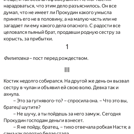
нарадоваться, что этим дело разъяснилось. Он все
думал, что не имеет ли Прокудин какого умысла
принять его не в половину, а на малую часть или не
загадает ли ему какого дела опасного. С радости все
целовался пьяный брат, продавши родную сестру за
корысть, за прибытки.
1
Филиповка
– пост перед рождеством.
III
Костик недолго собирался. На другой же день он вызвал
сестру в чулан и объявил ей свою волю. Девка так и
ахнула.
– Это за гугнявого-то? – спросила она. – Что это вы,
братец! шутите?
– Не шучу, а ты пойдешь за него замуж. Сегодня
Прокудин господам деньги взнесет.
– Я не пойду, братец, – тихо отвечала робкая Настя; а
сама как полотно белая стала.