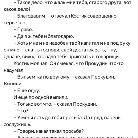
– Такое дело, что жаль мне тебя, старого друга: вот
какое дело!
– Благодарим, – отвечал Костик совершенно
серьезно.
– Право.
– Да я ж тебя и благодарю.
– Хоть мне и не надобен твой капитал и не под руку
он мне, – сла-ть господи, свой достаток есть, – ну,
одначе, вижу, что надо тебя приютить в товарищи.
Костик молчал. Он смекал, что Прокудин что-то
надумал.
– Выпьем-ка по другому, – сказал Прокудин.
Выпили.
– Еще одну.
И еще по одной выпили.
– Только вот что, – сказал Прокудин.
– Что?
– У меня есть до тебя просьба. Да вряд, парень,
сослужишь.
– Говори, какая такая просьба?
– А если как сослужишь, то не то, что то есть вот эта