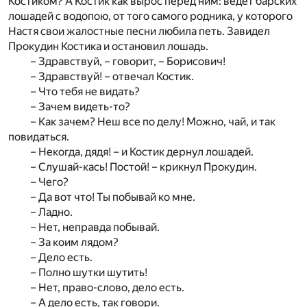
Костиком? А Костик как вырос перед ним: ведет барских
лошадей с водопою, от того самого родника, у которого
Настя свои жалостные песни любила петь. Завидел
Прокудин Костика и остановил лошадь.
– Здравствуй, – говорит, – Борисович!
– Здравствуй! – отвечал Костик.
– Что тебя не видать?
– Зачем видеть-то?
– Как зачем? Неш все по делу! Можно, чай, и так
повидаться.
– Некогда, дядя! – и Костик дернул лошадей.
– Слушай-кась! Постой! – крикнул Прокудин.
– Чего?
– Да вот что! Ты побывай ко мне.
– Ладно.
– Нет, неправда побывай.
– За коим лядом?
– Дело есть.
– Полно шутки шутить!
– Нет, право-слово, дело есть.
– А дело есть, так говори.