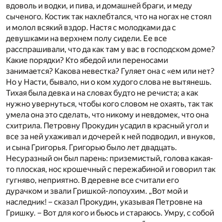
вдоволь и водки, и пива, и домашней браги, и меду
сыченого. Костик так нахлебтался, что на ногах не стоял
и молол всякий вздор. Настя с молодками да с
девушками на верхнем полу сидели. Ее все
расспрашивали, что да как там у вас в господском доме?
Какие порядки? Кто ябедой или переносами
занимается? Какова невестка? Гуляет она с «ем или нет?
Но у Насти, бывало, ни о ком худого слова не вытянешь.
Тихая была девка и на словах будто не речиста; а как
нужно увернуться, чтобы кого словом не охаять, так так
умела она это сделать, что никому и невдомек, что она
схитрила. Петровну Прокудин усадил в красный угол и
все за ней ухаживал и дочерей к ней подводил, и внуков,
и сына Григорья. Григорью было лет двадцать.
Несуразный он был парень: приземистый, голова какая-
то плоская, нос крошечный с пережабиной и говорил так
гугняво, неприятно. В деревне все считали его
дурачком и звали Гришкой-лопоухим. „Вот мой и
наследник! – сказал Прокудин, указывая Петровне на
Гришку. – Вот для кого и бьюсь и стараюсь. Умру, с собой