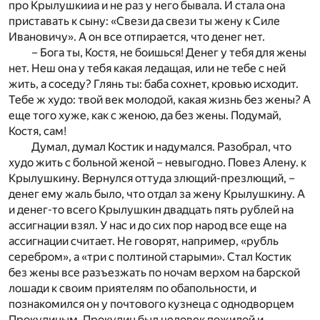
про Крылушкииа и не раз у него бывала. И стала она
приставать к сыну: «Свези да свези ты жену к Силе
Ивановичу». А он все отпирается, что денег нет.
– Бога ты, Костя, не боишься! Денег у тебя для жены
нет. Неш она у тебя какая ледащая, или не тебе с ней
жить, а соседу? Глянь ты: баба сохнет, кровью исходит.
Тебе ж худо: твой век молодой, какая жизнь без жены? А
еще того хуже, как с женою, да без жены. Подумай,
Костя, сам!
Думал, думал Костик и надумался. Разобрал, что
худо жить с больной женой – невыгодно. Повез Алену. к
Крылушкину. Вернулся оттуда злющий-презлющий, –
денег ему жаль было, что отдал за жену Крылушкину. А
и денег-то всего Крылушкин двадцать пять рублей на
ассигнации взял. У нас и до сих пор народ все еще на
ассигнации считает. Не говорят, например, «рубль
серебром», а «три с полтиной старыми». Стал Костик
без жены все разъезжать по ночам верхом на барской
лошади к своим приятелям по обапольности, и
познакомился он у почтового кузнеца с однодворцем
Прокудиным. Прокудин был человек пожилой и