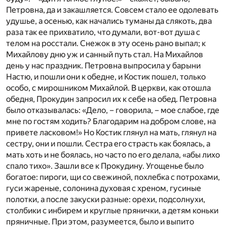
Петровна, да и закашляется. Совсем стало ее одолевать
удушье, а осенью, как начались туманы да слякоть, два
раза так ее прихватило, что думали, вот-вот душа с
телом на росстали. Снежок в эту осень рано выпал; к
Михайлову дню уж и санный путь стал. На Михайлов
день у нас праздник. Петровна выпросила у барыни
Настю, и пошли они к обедне, и Костик пошел, только
особо, с мирошником Михайлой. В церкви, как отошла
обедня, Прокудин запросил их к себе на обед. Петровна
было отказывалась: «Дело, – говорила, – мое слабое, где
мне по гостям ходить? Благодарим на добром слове, на
привете ласковом!» Но Костик глянул на мать, глянул на
сестру, они и пошли. Сестра его страсть как боялась, а
мать хоть и не боялась, но часто по его делала, «абы лихо
спало тихо». Зашли все к Прокудину. Угощенье было
богатое: пироги, щи со свежиной, похлебка с потрохами,
гуси жареные, солонина духовая с хреном, гусиные
полотки, а после закуски разные: орехи, подсолнухи,
столбики с инбирем и круглые прянички, а детям коньки
пряничные. При этом, разумеется, было и выпито