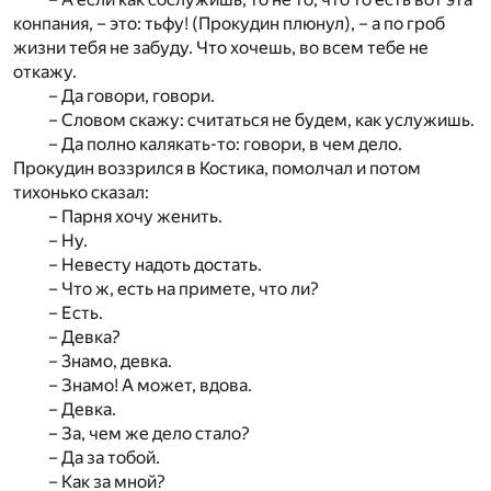
конпания, – это: тьфу! (Прокудин плюнул), – а по гроб
жизни тебя не забуду. Что хочешь, во всем тебе не
откажу.
– Да говори, говори.
– Словом скажу: считаться не будем, как услужишь.
– Да полно калякать-то: говори, в чем дело.
Прокудин воззрился в Костика, помолчал и потом
тихонько сказал:
– Парня хочу женить.
– Ну.
– Невесту надоть достать.
– Что ж, есть на примете, что ли?
– Есть.
– Девка?
– 3намо, девка.
– Знамо! А может, вдова.
– Девка.
– За, чем же дело стало?
– Да за тобой.
– Как за мной?