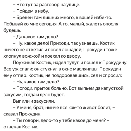
– Что тут за разговор на улице.
– Пойдем в избу.
– Бревен там лишних много, в вашей избе-то.
Побывай ко мне сегодня. А то, малый, жалеть опосля
будешь.
– Да какое там дело?
– Ну, какое дело! Приходи, так узнаешь. Костик
ничего не ответил и повел лошадей; Прокудин тоже
хлопнул вожжой и поехал ко двору.
Поужинал Костик, надел тулуп и пошел к Прокудину.
Все уж спали; он стукнул в окно масляницы; Прокудин
ему отпер. Костик, не поздоровавшись, сел и спросил:
– Ну, какое там дело?
– Погоди, прыток больно. Вот выпьем да капусткой
закусим, тогда и дело будет.
Выпили и закусили.
– У меня, брат, нынче все как-то живот болит, –
сказал Прокудин.
– Ты говори, дело-то у тебя какое до меня? –
отвечал Костик.