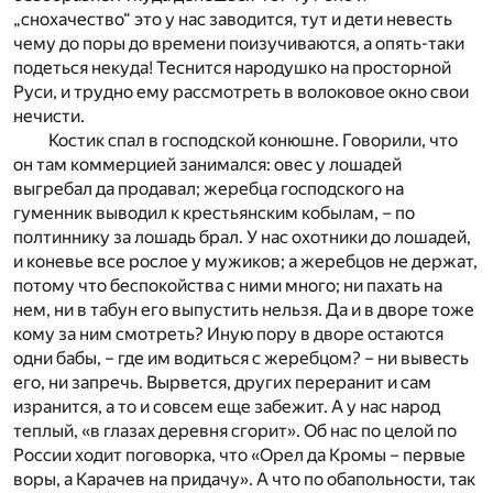
„снохачество“ это у нас заводится, тут и дети невесть
чему до поры до времени поизучиваются, а опять-таки
подеться некуда! Теснится народушко на просторной
Руси, и трудно ему рассмотреть в волоковое окно свои
нечисти.
Костик спал в господской конюшне. Говорили, что
он там коммерцией занимался: овес у лошадей
выгребал да продавал; жеребца господского на
гуменник выводил к крестьянским кобылам, – по
полтиннику за лошадь брал. У нас охотники до лошадей,
и коневье все рослое у мужиков; а жеребцов не держат,
потому что беспокойства с ними много; ни пахать на
нем, ни в табун его выпустить нельзя. Да и в дворе тоже
кому за ним смотреть? Иную пору в дворе остаются
одни бабы, – где им водиться с жеребцом? – ни вывесть
его, ни запречь. Вырвется, других переранит и сам
изранится, а то и совсем еще забежит. А у нас народ
теплый, «в глазах деревня сгорит». Об нас по целой по
России ходит поговорка, что «Орел да Кромы – первые
воры, а Карачев на придачу». А что по обапольности, так