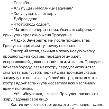
– Спасибо.
– Аль пущать масляницу задумал?
– Хочу пущать в четверг.
– Доброе дело.
– Что господь одарит.
– Матвеич! вечерять пора. Ужинать собрали, –
крикнула через окно жена Прокудина.
– Ладно. Вечеряйте, мы после придем; а ты,
Гришутка, иди; я сам тут печку покопаю.
Григорий встал, закинул в печку новую охапку
прошлогодней костры, передал отцу ожег,
исправлявший должность кочерги, и вышел. Прокудин
почесал бороду, лег на костру перед печкою и стал
смотреть, как густой, черный дым проникал сквозь
закинутую в печь охапку белой костры, пока вся эта
костра вдруг вспыхнула и осветила всю масляницу
ярким поломем.
– Ух! шибнуло как, – сказал Прокудин, заслоня от
жару ладонью свое лицо.
Костик ничего не ответил на это замечание, только