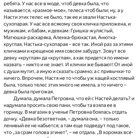
ребята. У нас все в моде, чтоб девка была, что
называется, «размое-мое», телеса чтоб были; ну, а у
Насти этих телес не было, так ее и звали Настька-
сухопарая. У нас все всякому своя кличка приложена, и
мужикам, и бабам, и девкам: Гришка-жулястый,
Матюшка-раскаряка, Аленка-брюхастая, Анютка-
круглая, Настька-сухопарая – все так. Иной раз за этими
кличками и крещеное имя совсем забудут. Зовут все
девку «круглая» да «круглая», а как придется по имени
назвать – никто и не знает. И клички же бывают! От иной
с души мутит, а иную и сказать срамно; а с привычки-то
ничего. Впрочем, Настя не то чтобы уж кащей костлявый
была, только телес этих много не имела, а то ничего –
девка была пригожая.
Думала, думала Петровна, что ей с Настей делать? и
надумала просить свою пани, чтобы та взяла ее в
горницу. В магазин в ученье Петровна боялась отдать
дочку. «Девка безответная, – думала она, – только
ленивый ее не набьется; а там еще подведут под такое,
что „за срам голова згинет“, – не отдала. „В хоромах все-