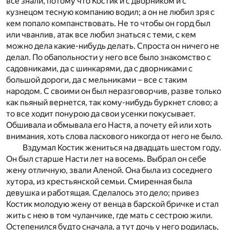
все знали, потому что Костик и с дворником и с
кузнецом тесную компанию водил; а он не любил зря с
кем попало компанствовать. Не то чтобы он горд был
или чванлив, атак все любил знаться с теми, с кем
можно дела какие-нибудь делать. Спроста он ничего не
делал. По обапольности у него все было знакомство с
садовниками, да с шинкарями, да с дворниками с
большой дороги, да с мельниками – все с таким
народом. С своими он был неразговорчив, разве только
как пьяный вернется, так кому-нибудь буркнет слово; а
то все ходит понурою да свои усенки покусывает.
Обшивала и обмывала его Настя, а почету ей или хоть
внимания, хоть слова ласкового никогда от него не было.
Вздумал Костик жениться на двадцать шестом году.
Он был старше Насти лет на восемь. Выбрал он себе
жену отличную, звали Аленой. Она была из соседнего
хутора, из крестьянской семьи. Смиренная была
девушка и работящая. Сделалось это дело; привез
Костик молодую жену от венца в барской бричке и стал
жить с нею в том чуланчике, где мать с сестрою жили.
Остепенился будто сначала, а тут дочь у него родилась,