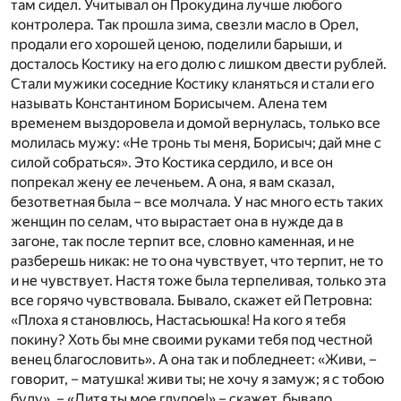
там сидел. Учитывал он Прокудина лучше любого
контролера. Так прошла зима, свезли масло в Орел,
продали его хорошей ценою, поделили барыши, и
досталось Костику на его долю с лишком двести рублей.
Стали мужики соседние Костику кланяться и стали его
называть Константином Борисычем. Алена тем
временем выздоровела и домой вернулась, только все
молилась мужу: «Не тронь ты меня, Борисыч; дай мне с
силой собраться». Это Костика сердило, и все он
попрекал жену ее леченьем. А она, я вам сказал,
безответная была – все молчала. У нас много есть таких
женщин по селам, что вырастает она в нужде да в
загоне, так после терпит все, словно каменная, и не
разберешь никак: не то она чувствует, что терпит, не то
и не чувствует. Настя тоже была терпеливая, только эта
все горячо чувствовала. Бывало, скажет ей Петровна:
«Плоха я становлюсь, Настасьюшка! На кого я тебя
покину? Хоть бы мне своими руками тебя под честной
венец благословить». А она так и побледнеет: «Живи, –
говорит, – матушка! живи ты; не хочу я замуж; я с тобою
буду». – «Дитя ты мое глупое!» – скажет, бывало,