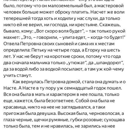
было, потому что он малоземельный был, а мастеровой
человек больше может оброку платить. Насчет же воли
теперешней тогда хоть и ходили у нас слухи, да только
никто ей не верил, ни господа, ни крестьяне. Скажешь,
бывало, кому: „Вот скоро воля будет“, – так только рукой
махнет: „Это, – говорили, – улита едет, – когда-то будет!“
Отвела Петровна своих сыновей и сама их к местам
определила: Петьку на четыре года, а Егорку на шесть
лет. У нас не берут на короткие сроки, потому что года
два сначала мальчика только „утюжат“, да „шпандорют“,
да за водой либо за водкой посылают, а там уж кой-чему
учить станут.
Как вернулась Петровна домой, стала она думать и о
Насте. А Насте в ту пору уж семнадцатый годок пошел.
Вся она была в мать и характером в нее пошла, только
еще, кажется, была безответнее. Собой она была не
красавица, никто на нее не заглядывался, а таки
пригожая была девушка. Высокая была, черноволосая, а
глаза черные, щечки румяные, губки розовые; сухощава
только была, тем и не нравилась, не зарились на нее