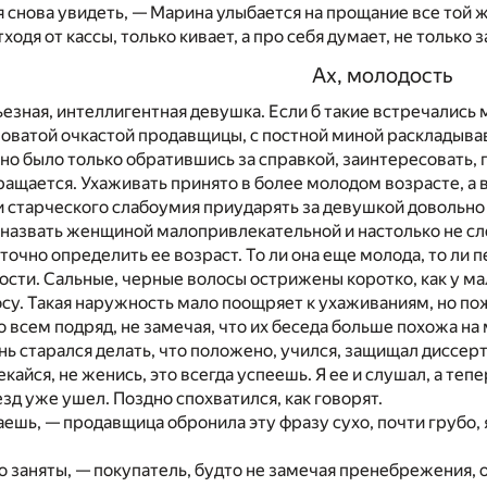
я снова увидеть, — Марина улыбается на прощание все той 
ходя от кассы, только кивает, а про себя думает, не только
Ах, молодость
ьезная, интеллигентная девушка. Если б такие встречались
новатой очкастой продавщицы, с постной миной раскладыва
но было только обратившись за справкой, заинтересовать,
обращается. Ухаживать принято в более молодом возрасте, а 
старческого слабоумия приударять за девушкой довольно с
назвать женщиной малопривлекательной и настолько не сл
очно определить ее возраст. То ли она еще молода, то ли 
сти. Сальные, черные волосы острижены коротко, как у мал
носу. Такая наружность мало поощряет к ухаживаниям, но п
о всем подряд, не замечая, что их беседа больше похожа на
знь старался делать, что положено, учился, защищал диссерт
екайся, не женись, это всегда успеешь. Я ее и слушал, а тепе
езд уже ушел. Поздно спохватился, как говорят.
аешь, — продавщица обронила эту фразу сухо, почти грубо, 
о заняты, — покупатель, будто не замечая пренебрежения, 