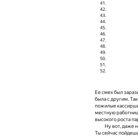
Ее смех был зараз
была с другим. Та
пожилые кассирши 
местную работницу
высокого роста пар
Ну вот, даже 
Ты сейчас пойдешь