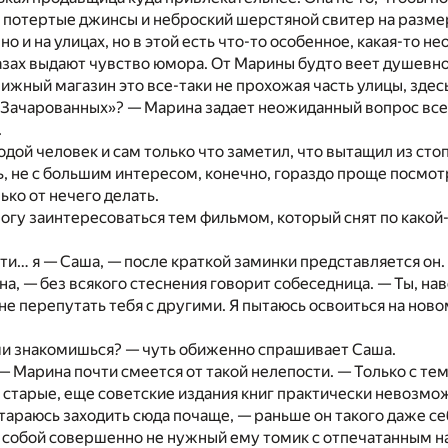
в потертые джинсы и неброский шерстяной свитер на размер
но и на улицах, но в этой есть что-то особенное, какая-то
азах выдают чувство юмора. От Марины будто веет душевн
нижный магазин это все-таки не прохожая часть улицы, зде
«Зачарованных»? — Марина задает неожиданный вопрос все с
.
одой человек и сам только что заметил, что вытащил из ст
ь, не с большим интересом, конечно, гораздо проще посмотр
ько от нечего делать.
могу заинтересоваться тем фильмом, который снят по какой-т
ати… я — Саша, — после краткой заминки представляется он.
ина, — без всякого стеснения говорит собеседница. — Ты, на
 не перепутать тебя с другими. Я пытаюсь освоиться на нов
ми знакомишься? — чуть обиженно спрашивает Саша.
 — Марина почти смеется от такой нелепости. — Только с те
старые, еще советские издания книг практически невозмож
стараюсь заходить сюда почаще, — раньше он такого даже себ
 с собой совершенно не нужный ему томик с отпечатанным 