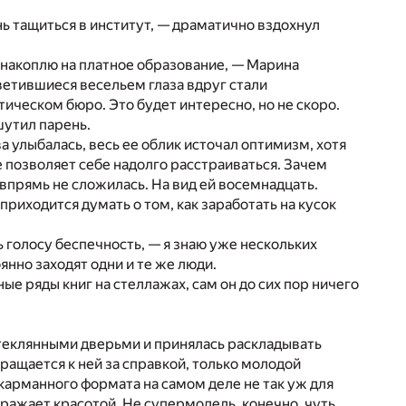
нь тащиться в институт, — драматично вздохнул
а накоплю на платное образование, — Марина
ветившиеся весельем глаза вдруг стали
ическом бюро. Это будет интересно, но не скоро.
шутил парень.
а улыбалась, весь ее облик источал оптимизм, хотя
не позволяет себе надолго расстраиваться. Зачем
 впрямь не сложилась. На вид ей восемнадцать.
приходится думать о том, как заработать на кусок
ь голосу беспечность, — я знаю уже нескольких
янно заходят одни и те же люди.
ые ряды книг на стеллажах, сам он до сих пор ничего
 стеклянными дверьми и принялась раскладывать
бращается к ней за справкой, только молодой
карманного формата на самом деле не так уж для
оражает красотой. Не супермодель, конечно, чуть