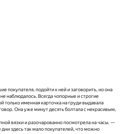
е покупателя, подойти к ней и заговорить, но она
не наблюдалось. Всегда чопорные и строгие
й только именная карточка на груди выдавала
говор. Она уже минут десять болтала с некрасивым,
пной вязки и разочарованно посмотрела на часы. —
 дни здесь так мало покупателей, что можно