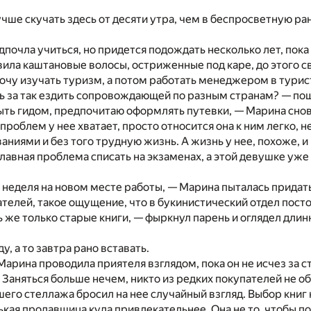
учше скучать здесь от десяти утра, чем в беспросветную ра
дпочла учиться, но придется подождать несколько лет, пок
ила каштановые волосы, остриженные под каре, до этого с
чу изучать туризм, а потом работать менеджером в турист
 за так ездить сопровождающей по разным странам? — по
быть гидом, предпочитаю оформлять путевки, — Марина снов
 проблем у нее хватает, просто относится она к ним легко, 
ниями и без того трудную жизнь. А жизнь у нее, похоже, и
главная проблема списать на экзаменах, а этой девушке уже 
я неделя на новом месте работы, — Марина пыталась придат
телей, такое ощущение, что в букинистический отдел посто
ь же только старые книги, — фыркнул парень и оглядел длинн
ду, а то завтра рано вставать.
Марина проводила приятеля взглядом, пока он не исчез за
. Заняться больше нечем, никто из редких покупателей не о
его стеллажа бросил на нее случайный взгляд. Выбор книг 
ькая продавщица куда привлекательнее. Она не то, чтобы п