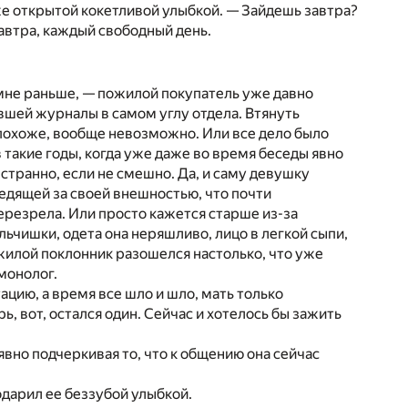
же открытой кокетливой улыбкой. — Зайдешь завтра?
 завтра, каждый свободный день.
 мне раньше, — пожилой покупатель уже давно
вшей журналы в самом углу отдела. Втянуть
 похоже, вообще невозможно. Или все дело было
в такие годы, когда уже даже во время беседы явно
транно, если не смешно. Да, и саму девушку
едящей за своей внешностью, что почти
перезрела. Или просто кажется старше из-за
ьчишки, одета она неряшливо, лицо в легкой сыпи,
ожилой поклонник разошелся настолько, что уже
 монолог.
ацию, а время все шло и шло, мать только
рь, вот, остался один. Сейчас и хотелось бы зажить
явно подчеркивая то, что к общению она сейчас
одарил ее беззубой улыбкой.