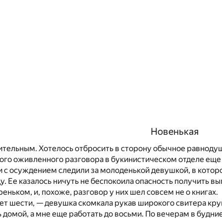
Новенькая
ительным. Хотелось отбросить в сторону обычное равнодуши
кого оживленного разговора в букинистическом отделе еще 
с осуждением следили за молоденькой девушкой, в которо
. Ее казалось ничуть не беспокоила опасность получить вы
еньком, и, похоже, разговор у них шел совсем не о книгах.
нет шести, — девушка скомкала рукав широкого свитера кру
 домой, а мне еще работать до восьми. По вечерам в будние