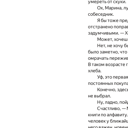
умереть от скуки.
Ох, Марина, л
собеседник.
Я бы тоже пре
отстранено поправ
задумчивыми. — Хо
Может, хочешь
Нет, не хочу 
было заметно, что
омрачать пережива
В таком возрасте 
хлеба.
Уф, это перва
постоянных покупа
Конечно, здес
не выбрал.
Ну, ладно, пой
Счастливо, — 
книги по алфавиту
человек у ближайш
него важен, новен