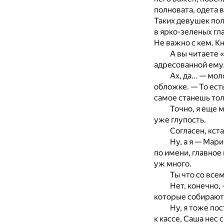
полновата, одета 
Таких девушек пол
в ярко-зеленых гл
Не важно с кем. К
А вы читаете 
адресованной ему
Ах, да… — мол
обложке. — То ест
самое станешь тол
Точно, я еще 
уже глупость.
Согласен, кст
Ну, а я — Мар
по имени, главное
уж много.
Ты что со все
Нет, конечно,
которые собирают 
Ну, я тоже по
к кассе, Саша нес