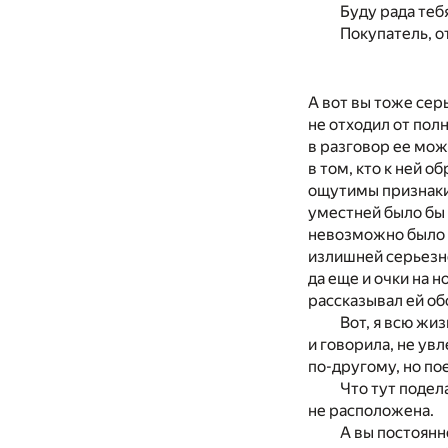
Буду рада теб
Покупатель, от
А вот вы тоже сер
не отходил от пол
в разговор ее мож
в том, кто к ней 
ощутимы признаки 
уместней было бы 
невозможно было т
излишней серьезно
да еще и очки на 
рассказывал ей об
Вот, я всю жи
и говорила, не увл
по-другому, но по
Что тут подел
не расположена.
А вы постоянн