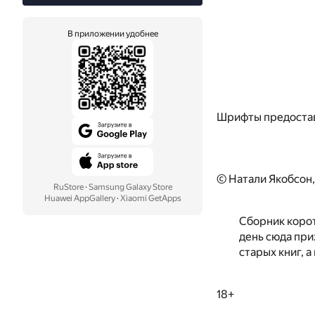
В приложении удобнее
Шрифты предоста
© Натали Якобсон
RuStore
·
Samsung Galaxy Store
Huawei AppGallery
·
Xiaomi GetApps
Сборник корот
день сюда при
старых книг, а
18+