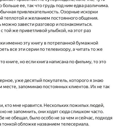
 больше ее, так что грудь под ним едва различима.
 необычная привлекательность. Озорные искорки
ой теплотой и желанием постоянного общения.
сь можно завести разговор и познакомиться.
 той же приветливой улыбкой, на этот раз
опки именно эту книгу в потрепанной бумажной
еть все эти серии по телевизору, а читать то же
о книге, но если книга написана по фильму, то это
верное, уже десятый покупатель, которого я знаю
ом месте, запоминаю постоянных клиентов. Их не так
ми, кто мне нравится. Нескольких пожилых людей,
но не запомнить, они ходят сюда слишком часто.
е не обещал, было особо не за чем и сейчас, подходя
на тонкой обложке названием телесериала.