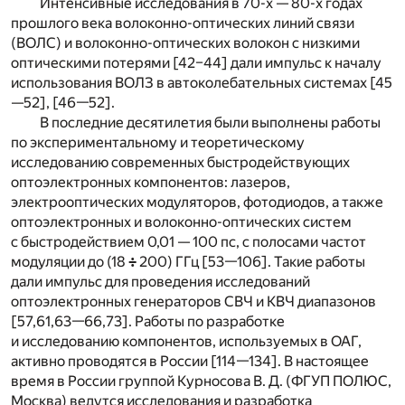
Интенсивные исследования в 70-х — 80-х годах
прошлого века волоконно-оптических линий связи
(ВОЛС) и волоконно-оптических волокон с низкими
оптическими потерями [42–44] дали импульс к началу
использования ВОЛЗ в автоколебательных системах [45
—52], [46—52].
В последние десятилетия были выполнены работы
по экспериментальному и теоретическому
исследованию современных быстродействующих
оптоэлектронных компонентов: лазеров,
электрооптических модуляторов, фотодиодов, а также
оптоэлектронных и волоконно-оптических систем
с быстродействием 0,01 — 100 пс, с полосами частот
модуляции до (18
÷
200) ГГц [53—106]. Такие работы
дали импульс для проведения исследований
оптоэлектронных генераторов СВЧ и КВЧ диапазонов
[57,61,63—66,73]. Работы по разработке
и исследованию компонентов, используемых в ОАГ,
активно проводятся в России [114—134]. В настоящее
время в России группой Курносова В. Д. (ФГУП ПОЛЮС,
Москва) ведутся исследования и разработка