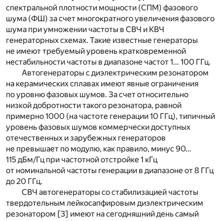
спектральной плотности мощности (СПМ) фазового
шума (ФШ) за счет многократного увеличения фазового
шума при умножении частоты в СВЧ и КВЧ
генераторных схемах. Такие известные генераторы
не имеют требуемый уровень кратковременной
нестабильности частоты в диапазоне частот 1… 100 ГГц.
Автогенераторы с диэлектрическим резонатором
на керамических сплавах имеют явные ограничения
по уровню фазовых шумов. За счет относительно
низкой добротности такого резонатора, равной
примерно 1000 (на частоте генерации 10 ГГц), типичный
уровень фазовых шумов коммерчески доступных
отечественных и зарубежных генераторов
не превышает по модулю, как правило, минус 90…
115 дБм/Гц при частотной отстройке 1 кГц
от номинальной частоты генерации в диапазоне от 8 ГГц
до 20 ГГц.
СВЧ автогенераторы со стабилизацией частоты
твердотельным лейкосапфировым диэлектрическим
резонатором [3] имеют на сегодняшний день самый