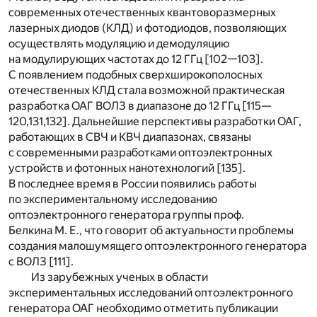
современных отечественных квантоворазмерных
лазерных диодов (КЛД) и фотодиодов, позволяющих
осуществлять модуляцию и демодуляцию
на модулирующих частотах до 12 ГГц [102—103].
С появлением подобных сверхширокополосных
отечественных КЛД стала возможной практическая
разработка ОАГ ВОЛЗ в диапазоне до 12 ГГц [115—
120,131,132]. Дальнейшие перспективы разработки ОАГ,
работающих в СВЧ и КВЧ диапазонах, связаны
с современными разработками оптоэлектронных
устройств и фотонных нанотехнологий [135].
В последнее время в России появились работы
по экспериментальному исследованию
оптоэлектронного генератора группы проф.
Белкина М. Е., что говорит об актуальности проблемы
создания малошумящего оптоэлектронного генератора
с ВОЛЗ [111].
Из зарубежных ученых в области
экспериментальных исследований оптоэлектронного
генератора ОАГ необходимо отметить публикации