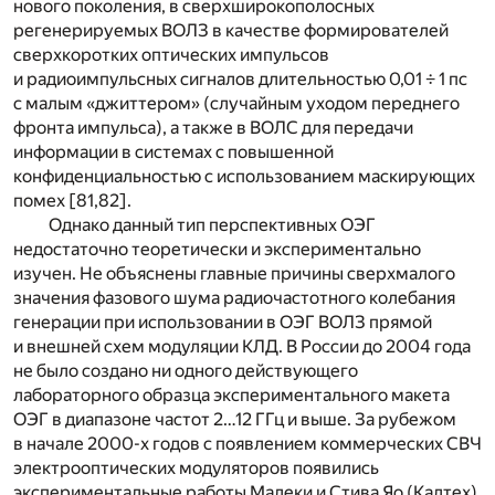
нового поколения, в сверхширокополосных
регенерируемых ВОЛЗ в качестве формирователей
сверхкоротких оптических импульсов
и радиоимпульсных сигналов длительностью 0,01 ÷ 1 пс
с малым «джиттером» (случайным уходом переднего
фронта импульса), а также в ВОЛС для передачи
информации в системах с повышенной
конфиденциальностью с использованием маскирующих
помех [81,82].
Однако данный тип перспективных ОЭГ
недостаточно теоретически и экспериментально
изучен. Не объяснены главные причины сверхмалого
значения фазового шума радиочастотного колебания
генерации при использовании в ОЭГ ВОЛЗ прямой
и внешней схем модуляции КЛД. В России до 2004 года
не было создано ни одного действующего
лабораторного образца экспериментального макета
ОЭГ в диапазоне частот 2…12 ГГц и выше. За рубежом
в начале 2000-х годов с появлением коммерческих СВЧ
электрооптических модуляторов появились
экспериментальные работы Малеки и Стива Яо (Калтех)