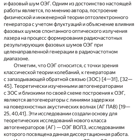
и фазовый шум ОЭГ. Одним из достоинство настоящей
работы является, по мнению автора, построение
физической и инженерной теории оптоэлектронного
генератора с учетом флуктуаций и объяснение влияния
фазовых шумов спонтанного оптического излучения
лазера на процесс формирования радиочастотных
результирующих фазовых шумов ОЭГ при
целенаправленной генерации в радиочастотном
диапазоне.
Отметим, что ОЭГ относится, с точки зрения
классической теории колебаний, к генераторам
с запаздывающей обратной связью (ЗОС) [4—31], [32—
45]. Теоретически изученными автогенераторами
с ЗОС и близкими по своей схеме построения к ОЭГ,
являются автогенераторы с линиями задержки
на поверхностных акустических волнах (АГ ПАВ) [19—
25, 40,41]. Эти исследовании создали основу для
теоретических исследований нового класса
автогенераторов (АГ) — ОЭГ ВОЛЗ, исследованиям
которого посвящена данная диссертационная работа.