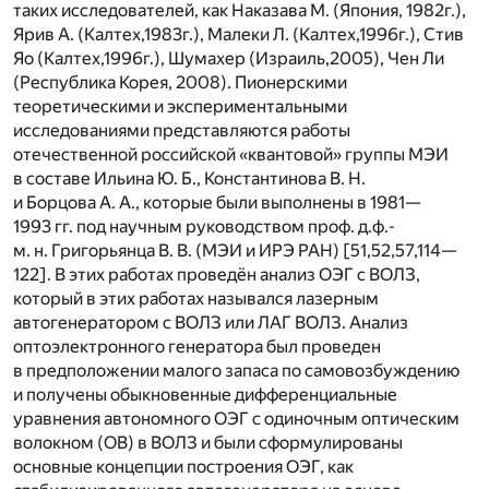
таких исследователей, как Наказава М. (Япония, 1982г.),
Ярив А. (Калтех,1983г.), Малеки Л. (Калтех,1996г.), Стив
Яо (Калтех,1996г.), Шумахер (Израиль,2005), Чен Ли
(Республика Корея, 2008). Пионерскими
теоретическими и экспериментальными
исследованиями представляются работы
отечественной российской «квантовой» группы МЭИ
в составе Ильина Ю. Б., Константинова В. Н.
и Борцова А. А., которые были выполнены в 1981—
1993 гг. под научным руководством проф. д.ф.-
м. н. Григорьянца В. В. (МЭИ и ИРЭ РАН) [51,52,57,114—
122]. В этих работах проведён анализ ОЭГ с ВОЛЗ,
который в этих работах назывался лазерным
автогенератором с ВОЛЗ или ЛАГ ВОЛЗ. Анализ
оптоэлектронного генератора был проведен
в предположении малого запаса по самовозбуждению
и получены обыкновенные дифференциальные
уравнения автономного ОЭГ с одиночным оптическим
волокном (ОВ) в ВОЛЗ и были сформулированы
основные концепции построения ОЭГ, как