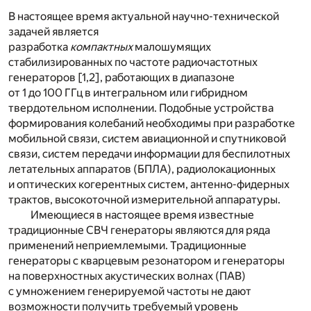
В настоящее время актуальной научно-технической
задачей является
разработка
компактных
малошумящих
стабилизированных по частоте радиочастотных
генераторов [1,2], работающих в диапазоне
от 1 до 100 ГГц в интегральном или гибридном
твердотельном исполнении. Подобные устройства
формирования колебаний необходимы при разработке
мобильной связи, систем авиационной и спутниковой
связи, систем передачи информации для беспилотных
летательных аппаратов (БПЛА), радиолокационных
и оптических когерентных систем, антенно-фидерных
трактов, высокоточной измерительной аппаратуры.
Имеющиеся в настоящее время известные
традиционные СВЧ генераторы являются для ряда
применений неприемлемыми. Традиционные
генераторы с кварцевым резонатором и генераторы
на поверхностных акустических волнах (ПАВ)
с умножением генерируемой частоты не дают
возможности получить требуемый уровень