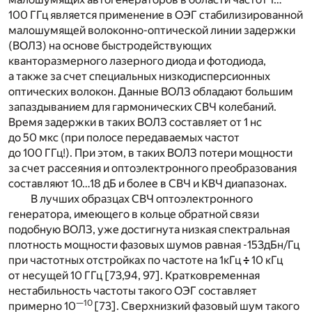
100 ГГц является применение в ОЭГ стабилизированной
малошумящей волоконно-оптической линии задержки
(ВОЛЗ) на основе быстродействующих
кванторазмерного лазерного диода и фотодиода,
а также за счет специальных низкодисперсионных
оптических волокон. Данные ВОЛЗ обладают большим
запаздыванием для гармонических СВЧ колебаний.
Время задержки в таких ВОЛЗ составляет от 1 нс
до 50 мкс (при полосе передаваемых частот
до 100 ГГц!). При этом, в таких ВОЛЗ потери мощности
за счет рассеяния и оптоэлектронного преобразования
составляют 10…18 дБ и более в СВЧ и КВЧ диапазонах.
В лучших образцах СВЧ оптоэлектронного
генератора, имеющего в кольце обратной связи
подобную ВОЛЗ, уже достигнута низкая спектральная
плотность мощности фазовых шумов равная -153дБн/Гц
при частотных отстройках по частоте на 1кГц
÷
10 кГц
от несущей 10 ГГц [73,94, 97]. Кратковременная
нестабильность частоты такого ОЭГ составляет
—10
примерно 10
[73]. Сверхнизкий фазовый шум такого