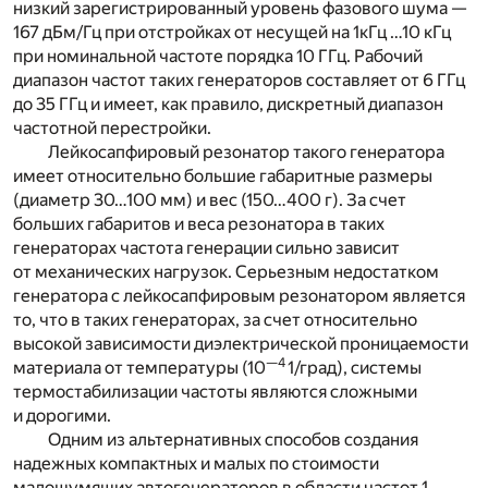
низкий зарегистрированный уровень фазового шума —
167 дБм/Гц при отстройках от несущей на 1кГц …10 кГц
при номинальной частоте порядка 10 ГГц. Рабочий
диапазон частот таких генераторов составляет от 6 ГГц
до 35 ГГц и имеет, как правило, дискретный диапазон
частотной перестройки.
Лейкосапфировый резонатор такого генератора
имеет относительно большие габаритные размеры
(диаметр 30…100 мм) и вес (150…400 г). За счет
больших габаритов и веса резонатора в таких
генераторах частота генерации сильно зависит
от механических нагрузок. Серьезным недостатком
генератора с лейкосапфировым резонатором является
то, что в таких генераторах, за счет относительно
высокой зависимости диэлектрической проницаемости
—4
материала от температуры (10
1/град), системы
термостабилизации частоты являются сложными
и дорогими.
Одним из альтернативных способов создания
надежных компактных и малых по стоимости
малошумящих автогенераторов в области частот 1…