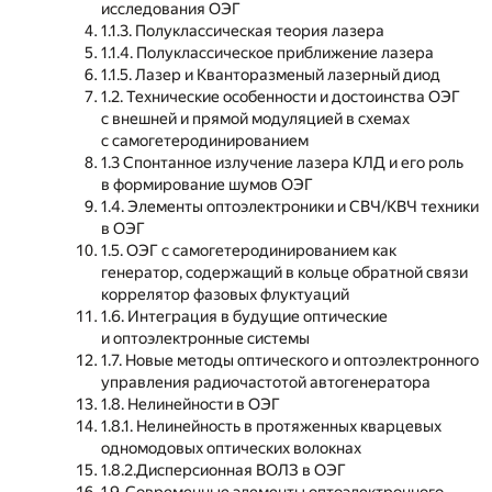
исследования ОЭГ
1.1.3. Полуклассическая теория лазера
1.1.4. Полуклассическое приближение лазера
1.1.5. Лазер и Кванторазменый лазерный диод
1.2. Технические особенности и достоинства ОЭГ
с внешней и прямой модуляцией в схемах
с самогетеродинированием
1.3 Спонтанное излучение лазера КЛД и его роль
в формирование шумов ОЭГ
1.4. Элементы оптоэлектроники и СВЧ/КВЧ техники
в ОЭГ
1.5. ОЭГ с самогетеродинированием как
генератор, содержащий в кольце обратной связи
коррелятор фазовых флуктуаций
1.6. Интеграция в будущие оптические
и оптоэлектронные системы
1.7. Новые методы оптического и оптоэлектронного
управления радиочастотой автогенератора
1.8. Нелинейности в ОЭГ
1.8.1. Нелинейность в протяженных кварцевых
одномодовых оптических волокнах
1.8.2.Дисперсионная ВОЛЗ в ОЭГ