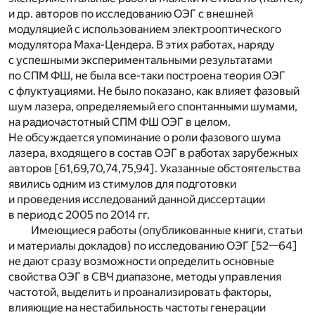
и др. авторов по исследованию ОЭГ с внешней
модуляцией с использованием электрооптического
модулятора Маха-Цендера. В этих работах, наряду
с успешными экспериментальными результатами
по СПМ ФШ, не была все-таки построена теория ОЭГ
с флуктуациями. Не было показано, как влияет фазовый
шум лазера, определяемый его спонтанными шумами,
на радиочастотный СПМ ФШ ОЭГ в целом.
Не обсуждается упоминание о роли фазового шума
лазера, входящего в состав ОЭГ в работах зарубежных
авторов [61,69,70,74,75,94]. Указанные обстоятельства
явились одним из стимулов для подготовки
и проведения исследований данной диссертации
в период с 2005 по 2014 гг.
Имеющиеся работы (опубликованные книги, статьи
и материалы докладов) по исследованию ОЭГ [52—64]
не дают сразу возможности определить основные
свойства ОЭГ в СВЧ диапазоне, методы управления
частотой, выделить и проанализировать факторы,
влияющие на нестабильность частоты генерации