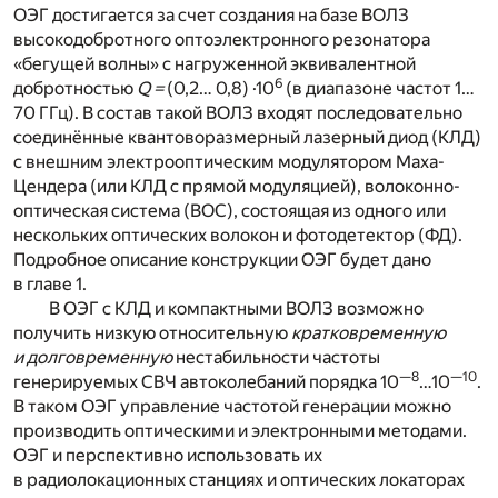
ОЭГ достигается за счет создания на базе ВОЛЗ
высокодобротного оптоэлектронного резонатора
«бегущей волны» с нагруженной эквивалентной
6
добротностью
Q =
(0,2… 0,8) ·10
(в диапазоне частот 1…
70 ГГц). В состав такой ВОЛЗ входят последовательно
соединённые квантоворазмерный лазерный диод (КЛД)
с внешним электрооптическим модулятором Маха-
Цендера (или КЛД с прямой модуляцией), волоконно-
оптическая система (ВОС), состоящая из одного или
нескольких оптических волокон и фотодетектор (ФД).
Подробное описание конструкции ОЭГ будет дано
в главе 1.
В ОЭГ с КЛД и компактными ВОЛЗ возможно
получить низкую относительную
кратковременную
и долговременную
нестабильности частоты
—8
—10
генерируемых СВЧ автоколебаний порядка 10
…10
.
В таком ОЭГ управление частотой генерации можно
производить оптическими и электронными методами.
ОЭГ и перспективно использовать их
в радиолокационных станциях и оптических локаторах