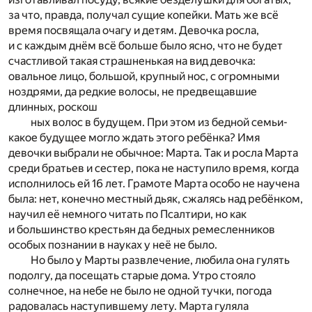
за что, правда, получал сущие копейки. Мать же всё
время посвящала очагу и детям. Девочка росла,
и с каждым днём всё больше было ясно, что не будет
счастливой такая страшненькая на вид девочка:
овальное лицо, большой, крупный нос, с огромными
ноздрями, да редкие волосы, не предвещавшие
длинных, роскош
ных волос в будущем. При этом из бедной семьи-
какое будущее могло ждать этого ребёнка? Имя
девочки выбрали не обычное: Марта. Так и росла Марта
среди братьев и сестер, пока не наступило время, когда
исполнилось ей 16 лет. Грамоте Марта особо не научена
была: нет, конечно местный дьяк, сжалясь над ребёнком,
научил её немного читать по Псалтири, но как
и большинство крестьян да бедных ремесленников
особых познании в науках у неё не было.
Но было у Марты развлечение, любила она гулять
подолгу, да посещать старые дома. Утро стояло
солнечное, на небе не было не одной тучки, погода
радовалась наступившему лету. Марта гуляла