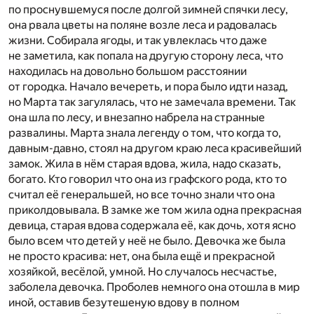
по проснувшемуся после долгой зимней спячки лесу,
она рвала цветы на поляне возле леса и радовалась
жизни. Собирала ягоды, и так увлеклась что даже
не заметила, как попала на другую сторону леса, что
находилась на довольно большом расстоянии
от городка. Начало вечереть, и пора было идти назад,
но Марта так загулялась, что не замечала времени. Так
она шла по лесу, и внезапно набрела на странные
развалины. Марта знала легенду о том, что когда то,
давным-давно, стоял на другом краю леса красивейший
замок. Жила в нём старая вдова, жила, надо сказать,
богато. Кто говорил что она из графского рода, кто то
считал её генеральшей, но все точно знали что она
приколдовывала. В замке же том жила одна прекрасная
девица, старая вдова содержала её, как дочь, хотя ясно
было всем что детей у неё не было. Девочка же была
не просто красива: нет, она была ещё и прекрасной
хозяйкой, весёлой, умной. Но случалось несчастье,
заболела девочка. Проболев немного она отошла в мир
иной, оставив безутешеную вдову в полном