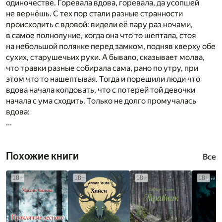
одиночестве. Горевала вдова, горевала, да усопшей
не вернёшь. С тех пор стали разные странности
происходить с вдовой: видели её пару раз ночами,
в самое полнолуние, когда она что то шептала, стоя
на небольшой полянке перед замком, подняв кверху обе
сухих, старушечьих руки. А бывало, сказывает молва,
что травки разные собирала сама, рано по утру, при
этом что то нашептывая. Тогда и порешили люди что
вдова начала колдовать, что с потерей той девочки
начала с ума сходить. Только не долго промучалась
вдова:
...
Похожие книги
Все