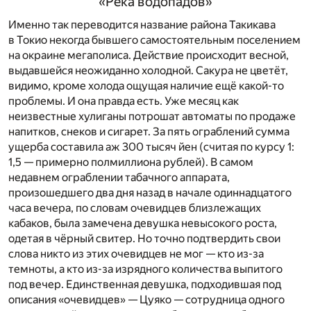
«Река водопадов»
Именно так переводится название района Такикава
в Токио некогда бывшего самостоятельным поселением
на окраине мегаполиса. Действие происходит весной,
выдавшейся неожиданно холодной. Сакура не цветёт,
видимо, кроме холода ощущая наличие ещё какой-то
проблемы. И она правда есть. Уже месяц как
неизвестные хулиганы потрошат автоматы по продаже
напитков, снеков и сигарет. За пять ограблений сумма
ущерба составила аж 300 тысяч йен (считая по курсу 1:
1,5 — примерно полмиллиона рублей). В самом
недавнем ограблении табачного аппарата,
произошедшего два дня назад в начале одиннадцатого
часа вечера, по словам очевидцев близлежащих
кабаков, была замечена девушка невысокого роста,
одетая в чёрный свитер. Но точно подтвердить свои
слова никто из этих очевидцев не мог — кто из-за
темноты, а кто из-за изрядного количества выпитого
под вечер. Единственная девушка, подходившая под
описания «очевидцев» — Цуяко — сотрудница одного