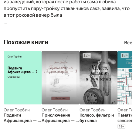
из заведений, которая после работы сама любила
пропустить пару-тройку стаканчиков сакэ, заявила, что
в тот роковой вечер была
...
Похожие книги
Все
Олег Торбин
Олег Торбин
Олег Торбин
Олег То
Подвиги
Приключения
Колесо, фильтр и
Памяти 
Африканцева — 2.
Африканцева — 3.
бутылка
сэнсэев
Староверы
Камень мысли
18
+