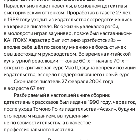
Параллельно пишет новеллы, в основном детективы
с историческим оттенком. Проработав в газете 27 лет,
в 1989 году уходит из издательства сосредоточившись
на карьере писателя. Всю жизнь увлекался рэгби,
в молодости играл за универ, позже был наставником-
КАНТОКУ. Характер был истинно «рэгбистский» —
вполне себе шёл по своему мнению не боясь стычек
с вышестоящим руководством. Во времена китайской
культурной революции — конце 60-х — начале 70-х —
открыто критиковал курс Мао Цзэдуна вопреки позиции
издательства, всецело поддерживавшего новый курс.
Скончался писатель 27 февраля 2004 года
в возрасте 67 лет.
Разбираемый в настоящей книге сборник
детективных рассказов был издан в 1990 году, через год
после ухода Томоно Ро из издательства «Асахи», будучи
его первым изданием, выпущенным
не по совместительству, а в качестве
профессионального писателя.