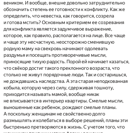
веником. И вообще, внешне довольно затруднительно
обозначить степень ее готовности к конфликту. Как же
определить, что невестка, как говорится, созрела
и готова мстить? Основным критерием ее созревания
для конфликта является задумчивое выражение,
которое, как правило, располагается на лице. Все чаще
и чаще эту несчастную, неосторожно сменившую
родную маму на свекровь начинают одолевать
раздумья и посещать противоречивые мысли,
приносящие тихую радость. Порой ей начинает казаться,
что свёкор достиг такого преклонного возраста, что
столько не живут порядочные люди. Так и состаришься,
не дождавшись наследства. А эта старая неподкованная
кобыла, которую через силу, сдерживая тошноту,
приходится называть мамой, вообще никак
не вписывается в интерьер квартиры. Смелые мысли,
выношенные как ребенок, рождают смелые планы.
А поскольку женщинам не свойственно долго
размышлять и колебаться в выборе решений, планы эти
быстренько претворяются в жизнь. С учетом того, что