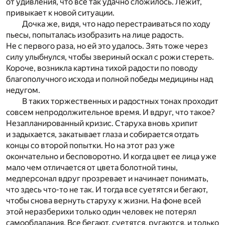
от удивления, что все так удачно сложилось. Лежит,
привыкает к новой ситуации.
Дочка же, видя, что надо перестраиваться по ходу
пьесы, попыталась изобразить на лице радость.
Не с первого раза, но ей это удалось. Зять тоже через
силу улыбнулся, чтобы звериный оскал с рожи стереть.
Короче, возникла картина тихой радости по поводу
благополучного исхода и полной победы медицины над
недугом.
В таких торжественных и радостных тонах проходит
совсем непродолжительное время. И вдруг, что такое?
Незапланированный кризис. Старуха вновь хрипит
и задыхается, закатывает глаза и собирается отдать
концы со второй попытки. Но на этот раз уже
окончательно и бесповоротно. И когда цвет ее лица уже
мало чем отличается от цвета болотной тины,
медперсонал вдруг прозревает и начинает понимать,
что здесь что-то не так. И тогда все суетятся и бегают,
чтобы снова вернуть старуху к жизни. На фоне всей
этой неразберихи только один человек не потерял
самообладания. Все бегают, суетятся, ругаются, и только