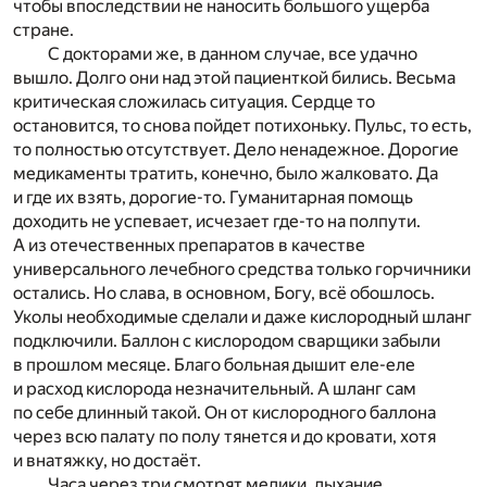
чтобы впоследствии не наносить большого ущерба
стране.
С докторами же, в данном случае, все удачно
вышло. Долго они над этой пациенткой бились. Весьма
критическая сложилась ситуация. Сердце то
остановится, то снова пойдет потихоньку. Пульс, то есть,
то полностью отсутствует. Дело ненадежное. Дорогие
медикаменты тратить, конечно, было жалковато. Да
и где их взять, дорогие-то. Гуманитарная помощь
доходить не успевает, исчезает где-то на полпути.
А из отечественных препаратов в качестве
универсального лечебного средства только горчичники
остались. Но слава, в основном, Богу, всё обошлось.
Уколы необходимые сделали и даже кислородный шланг
подключили. Баллон с кислородом сварщики забыли
в прошлом месяце. Благо больная дышит еле-еле
и расход кислорода незначительный. А шланг сам
по себе длинный такой. Он от кислородного баллона
через всю палату по полу тянется и до кровати, хотя
и внатяжку, но достаёт.
Часа через три смотрят медики, дыхание