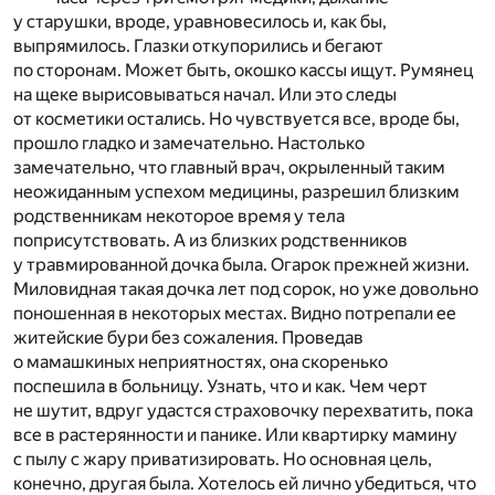
у старушки, вроде, уравновесилось и, как бы,
выпрямилось. Глазки откупорились и бегают
по сторонам. Может быть, окошко кассы ищут. Румянец
на щеке вырисовываться начал. Или это следы
от косметики остались. Но чувствуется все, вроде бы,
прошло гладко и замечательно. Настолько
замечательно, что главный врач, окрыленный таким
неожиданным успехом медицины, разрешил близким
родственникам некоторое время у тела
поприсутствовать. А из близких родственников
у травмированной дочка была. Огарок прежней жизни.
Миловидная такая дочка лет под сорок, но уже довольно
поношенная в некоторых местах. Видно потрепали ее
житейские бури без сожаления. Проведав
о мамашкиных неприятностях, она скоренько
поспешила в больницу. Узнать, что и как. Чем черт
не шутит, вдруг удастся страховочку перехватить, пока
все в растерянности и панике. Или квартирку мамину
с пылу с жару приватизировать. Но основная цель,
конечно, другая была. Хотелось ей лично убедиться, что