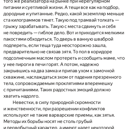
того же реализатора на рынке при нерегулярном
питании и суетливой жизни. А тещи все как на подбор,
дородные и упитанные. Редко, какой экземпляр меньше
ста килограммов тянет. Такую под трамвай толкать —
грыжу зарабатывать. Такую с места сдвинуть и себя
не повредить — гиблое дело. Вот и приходится мелкими
пакостями обходиться. То дверь в ванную шваброй
подпереть, если теща туда неосторожно зашла,
предварительно не связав зятя. То пол в коридоре
подсолнечным маслом протереть и сообщить маме, что
у нее пироги в печи горят. А потом, надежно
закрывшись на два замка и припав ухом к замочной
скважине, наслаждаться эхом от падения презренного
тела, сопровождаемым проклятиями вперемешку
с причитаниями. Таких радостных эмоций должно
хватить надолго.
Невестки, в силу природной скромности
и женственности, при разрешении конфликтов
используют не такие варварские приемы, как зятья.
Методы их борьбы носят не столь грубый
и первобытный характер, а имеют налет некоторой