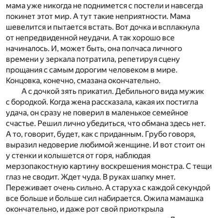
мама уже никогда не поднимется с постели и навсегда
покинет этот мир. А тут такие неприятности. Мама
шевелится и пытается встать. Вот дочка и всплакнула
от непредвиденной неудачи. А так хорошо все
начиналось. И, может быть, она полчаса личного
времени у зеркала потратила, репетируя сцену
прощания с самым дорогим человеком в мире.
Концовка, конечно, смазана окончательно.
А с дочкой зять прикатил. Дебильного вида мужик
с бородкой. Когда жена рассказала, какая их постигла
удача, он сразу не поверил в маленькое семейное
счастье. Решил лично убедиться, что обмана здесь нет.
А то, говорит, будет, как с приданным. Грубо говоря,
выразил недоверие любимой женщине. И вот стоит он
у стенки и колышется от горя, наблюдая
мерзопакостную картину воскрешения монстра. С тещи
глаз не сводит. Ждет чуда. В руках шапку мнет.
Переживает очень сильно. А старуха с каждой секундой
все больше и больше сил набирается. Ожила мамашка
окончательно, и даже рот свой приоткрыла