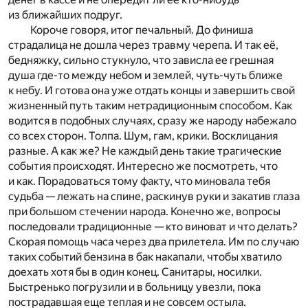
из ближайших подруг.
Короче говоря, итог печальный. До финиша
страдалица не дошла через травму черепа. И так её,
бедняжку, сильно стукнуло, что зависла ее грешная
душа где-то между небом и землей, чуть-чуть ближе
к небу. И готова она уже отдать концы и завершить свой
жизненный путь таким нетрадиционным способом. Как
водится в подобных случаях, сразу же народу набежало
со всех сторон. Толпа. Шум, гам, крики. Восклицания
разные. А как же? Не каждый день такие трагические
события происходят. Интересно же посмотреть, что
и как. Порадоваться тому факту, что миновала тебя
судьба — лежать на спине, раскинув руки и закатив глаза
при большом стечении народа. Конечно же, вопросы
последовали традиционные — кто виноват и что делать?
Скорая помощь часа через два прилетела. Им по случаю
таких событий бензина в бак накапали, чтобы хватило
доехать хотя бы в один конец. Санитары, носилки.
Быстренько погрузили и в больницу увезли, пока
пострадавшая еще теплая и не совсем остыла.