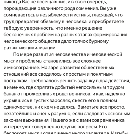
никогда Вас не посещавшие, и в свою очередь,
порождающие различного рода сомнения. Вы уже
сомневаетесь в незыблемости истины, гласящей, что
труд превратил обезьяну в человека, и приобретаете
твёрдую уверенность, что именно решение
бесконечных проблем на разных этапах формирования
человеческого общества дало толчок бурному
развитию цивилизации.
По мере развития человечества и человеческой
мысли проблемы становились все сложнее
и многограннее. На заре развития общественных
отношений все сводилось к простым и понятным
поступкам. Требовалось решить задачку в два действия,
а именно, где спрятать добытый непосильным трудом
банан от прожорливых родственников, и как, надежно
укрывшись в густых зарослях, съесть его в полном
одиночестве, ни с кем не делясь. Заметьте все просто,
незатейливо и очень разумно, если следовать основным
законам выживания. Нашего же с вами современника
интересуют совершенно другие вопросы. Его
беспокоят мысли совершенно иного характера. Изгибы