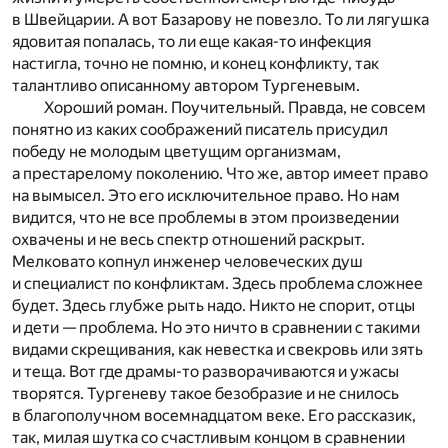
в Швейцарии. А вот Базарову не повезло. То ли лягушка
ядовитая попалась, то ли еще какая-то инфекция
настигла, точно не помню, и конец конфликту, так
талантливо описанному автором Тургеневым.
Хороший роман. Поучительный. Правда, не совсем
понятно из каких соображений писатель присудил
победу не молодым цветущим организмам,
а престарелому поколению. Что же, автор имеет право
на вымысел. Это его исключительное право. Но нам
видится, что не все проблемы в этом произведении
охвачены и не весь спектр отношений раскрыт.
Мелковато копнул инженер человеческих душ
и специалист по конфликтам. Здесь проблема сложнее
будет. Здесь глубже рыть надо. Никто не спорит, отцы
и дети — проблема. Но это ничто в сравнении с такими
видами скрещивания, как невестка и свекровь или зять
и теща. Вот где драмы-то разворачиваются и ужасы
творятся. Тургеневу такое безобразие и не снилось
в благополучном восемнадцатом веке. Его рассказик,
так, милая шутка со счастливым концом в сравнении