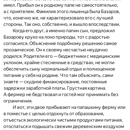
имел. Прибыл он к родному папе не самостоятельно,
а с приятелем. Фамилия этого лишенца была Базаров,
что, конечно же, не характеризовало его с лучшей
стороны. Так оно, собственно, и вышло впоследствии.
Когда его друг, а именно папин сын, предложил
Базарову круиз на лоно природы, тот с радостью
согласился. Объяснение подобному решению самое
прозаическое. Он к своему несчастью неудачно
родился. Родители его — бюджетники с медицинским
уклоном, крайне стесненные в средствах, не могли
обеспечить сыну нормальный отдых и полноценное
питание у себя на родине. Что там объяснять, сами
знаете — скудное финансирование, постоянные
задержки заработной платы. Грустная картина.
А фермер не бедствовал и гостей мог принимать без
ограничения.
И вот, эти двое прибывают на папашкину ферму или
в поместье с целью отдохнуть от образования,
отъесться экологически чистыми продуктами питания,
отоспаться и подышать свежим деревенским воздухом