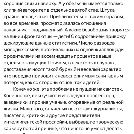
хорошие связи наверху. А у обезьяны имеется только
хлипкий авторитет в отдельно взятой стае. Штука
крайне ненадёжная. Приблизительно, таким образом,
во все времена, просматривалась отношения
начальник — подчиненный. А какие безобразия творятся
на линии фронта отцы — дети! С содроганием привожу
шокирующие данные статистики. Число разводов
молодых семей, проживающих на одной жилплощади
с родителями на восемнадцать процентов выше
отдельно живущих. Причем, в некоторых случаях,
расставания носят такой бурный и веселый характер,
что нередко приводит к невосполнимым санитарным
потерям, как со стороны отцов, так и детей.
Конечно же, эта проблема не пущена на самотек.
Конечно же, ее изучают и исследуют профессора,
академики и прочие ученые, оторванные от реальной
жизни. Мало того, от ученых не отстают журналисты,
писатели, критики и другие представители
интеллигентской прослойки, выбравшие творческую
карьеру по той причине, что ничего не умеют делать