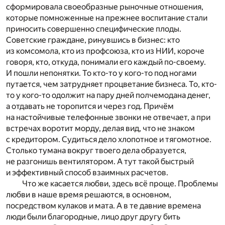
сформировала своеобразные рыночные отношения,
которые помноженные на прежнее воспитание стали
приносить совершенно специфические плоды.
Советские граждане, ринувшись в бизнес: кто
из комсомола, кто из профсоюза, кто из НИИ, короче
говоря, кто, откуда, понимали его каждый по-своему.
И пошли непонятки. То кто-то у кого-то под ногами
путается, чем затрудняет процветание бизнеса. То, кто-
то у кого-то одолжит на пару дней полчемодана денег,
а отдавать не торопится и через год. Причём
на настойчивые телефонные звонки не отвечает, а при
встречах воротит морду, делая вид, что не знаком
с кредитором. Судиться дело хлопотное и тягомотное.
Столько тумана вокруг твоего дела образуется,
не разгонишь вентилятором. А тут такой быстрый
и эффективный способ взаимных расчетов.
Что же касается любви, здесь всё проще. Проблемы
любви в наше время решаются, в основном,
посредством кулаков и мата. А в те давние времена
люди были благородные, лицо друг другу бить