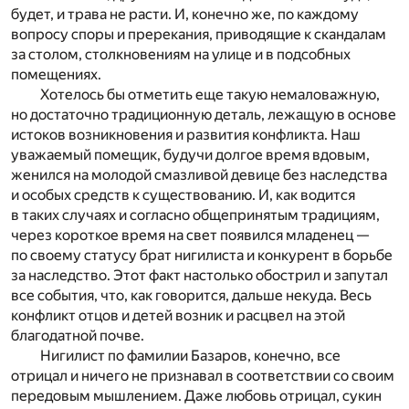
будет, и трава не расти. И, конечно же, по каждому
вопросу споры и пререкания, приводящие к скандалам
за столом, столкновениям на улице и в подсобных
помещениях.
Хотелось бы отметить еще такую немаловажную,
но достаточно традиционную деталь, лежащую в основе
истоков возникновения и развития конфликта. Наш
уважаемый помещик, будучи долгое время вдовым,
женился на молодой смазливой девице без наследства
и особых средств к существованию. И, как водится
в таких случаях и согласно общепринятым традициям,
через короткое время на свет появился младенец —
по своему статусу брат нигилиста и конкурент в борьбе
за наследство. Этот факт настолько обострил и запутал
все события, что, как говорится, дальше некуда. Весь
конфликт отцов и детей возник и расцвел на этой
благодатной почве.
Нигилист по фамилии Базаров, конечно, все
отрицал и ничего не признавал в соответствии со своим
передовым мышлением. Даже любовь отрицал, сукин