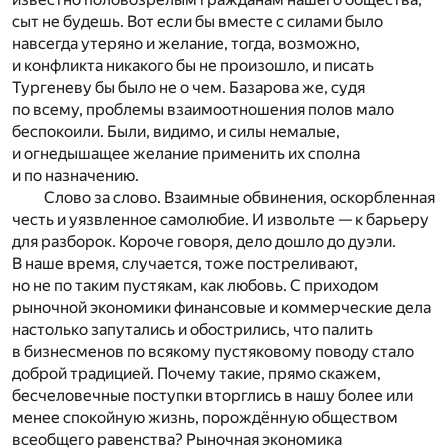
сыт не будешь. Вот если бы вместе с силами было
навсегда утеряно и желание, тогда, возможно,
и конфликта никакого бы не произошло, и писать
Тургеневу бы было не о чем. Базарова же, судя
по всему, проблемы взаимоотношения полов мало
беспокоили. Были, видимо, и силы немалые,
и огнедышащее желание применить их сполна
и по назначению.
Слово за слово. Взаимные обвинения, оскорбленная
честь и уязвленное самолюбие. И извольте — к барьеру
для разборок. Короче говоря, дело дошло до дуэли.
В наше время, случается, тоже постреливают,
но не по таким пустякам, как любовь. С приходом
рыночной экономики финансовые и коммерческие дела
настолько запутались и обострились, что палить
в бизнесменов по всякому пустяковому поводу стало
доброй традицией. Почему такие, прямо скажем,
бесчеловечные поступки вторглись в нашу более или
менее спокойную жизнь, порождённую обществом
всеобщего равенства? Рыночная экономика