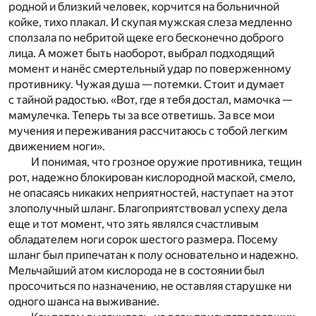
родной и близкий человек, корчится на больничной
койке, тихо плакал. И скупая мужская слеза медленно
сползала по небритой щеке его бесконечно доброго
лица. А может быть наоборот, выбрал подходящий
момент и нанёс смертельный удар по поверженному
противнику. Чужая душа — потемки. Стоит и думает
с тайной радостью. «Вот, где я тебя достал, мамочка —
мамулечка. Теперь ты за все ответишь. За все мои
мучения и переживания рассчитаюсь с тобой легким
движением ноги».
И понимая, что грозное оружие противника, тещин
рот, надежно блокирован кислородной маской, смело,
не опасаясь никаких неприятностей, наступает на этот
злополучный шланг. Благоприятствовал успеху дела
еще и тот момент, что зять являлся счастливым
обладателем ноги сорок шестого размера. Посему
шланг был припечатан к полу основательно и надежно.
Мельчайший атом кислорода не в состоянии был
просочиться по назначению, не оставляя старушке ни
одного шанса на выживание.