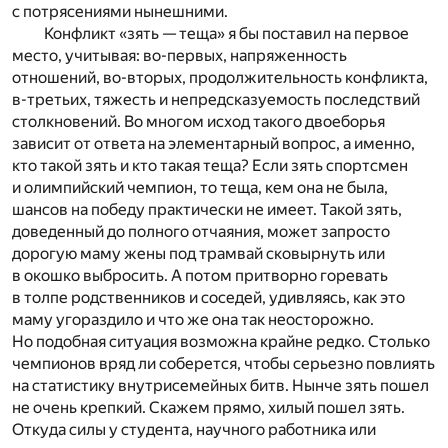
с потрясениями нынешними.
Конфликт «зять — теща» я бы поставил на первое
место, учитывая: во-первых, напряженность
отношений, во-вторых, продолжительность конфликта,
в-третьих, тяжесть и непредсказуемость последствий
столкновений. Во многом исход такого двоеборья
зависит от ответа на элементарный вопрос, а именно,
кто такой зять и кто такая теща? Если зять спортсмен
и олимпийский чемпион, то теща, кем она не была,
шансов на победу практически не имеет. Такой зять,
доведенный до полного отчаяния, может запросто
дорогую маму жены под трамвай сковырнуть или
в окошко выбросить. А потом притворно горевать
в толпе родственников и соседей, удивляясь, как это
маму угораздило и что же она так неосторожно.
Но подобная ситуация возможна крайне редко. Столько
чемпионов вряд ли соберется, чтобы серьезно повлиять
на статистику внутрисемейных битв. Нынче зять пошел
не очень крепкий. Скажем прямо, хилый пошел зять.
Откуда силы у студента, научного работника или