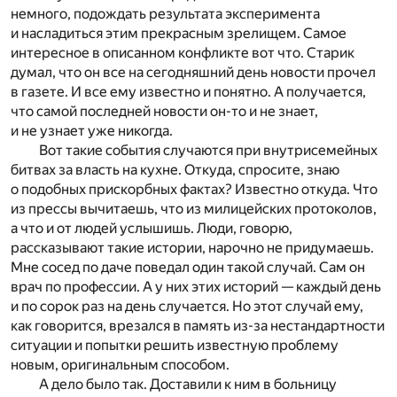
немного, подождать результата эксперимента
и насладиться этим прекрасным зрелищем. Самое
интересное в описанном конфликте вот что. Старик
думал, что он все на сегодняшний день новости прочел
в газете. И все ему известно и понятно. А получается,
что самой последней новости он-то и не знает,
и не узнает уже никогда.
Вот такие события случаются при внутрисемейных
битвах за власть на кухне. Откуда, спросите, знаю
о подобных прискорбных фактах? Известно откуда. Что
из прессы вычитаешь, что из милицейских протоколов,
а что и от людей услышишь. Люди, говорю,
рассказывают такие истории, нарочно не придумаешь.
Мне сосед по даче поведал один такой случай. Сам он
врач по профессии. А у них этих историй — каждый день
и по сорок раз на день случается. Но этот случай ему,
как говорится, врезался в память из-за нестандартности
ситуации и попытки решить известную проблему
новым, оригинальным способом.
А дело было так. Доставили к ним в больницу