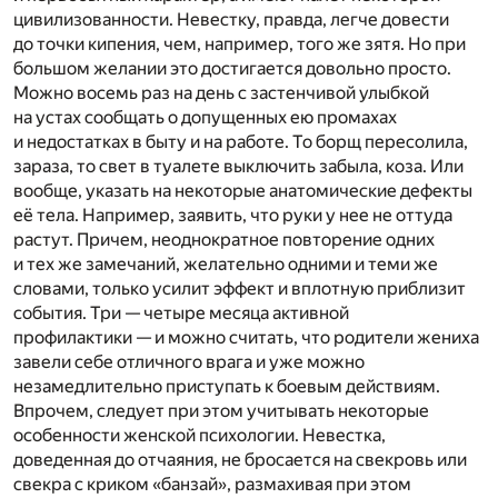
цивилизованности. Невестку, правда, легче довести
до точки кипения, чем, например, того же зятя. Но при
большом желании это достигается довольно просто.
Можно восемь раз на день с застенчивой улыбкой
на устах сообщать о допущенных ею промахах
и недостатках в быту и на работе. То борщ пересолила,
зараза, то свет в туалете выключить забыла, коза. Или
вообще, указать на некоторые анатомические дефекты
её тела. Например, заявить, что руки у нее не оттуда
растут. Причем, неоднократное повторение одних
и тех же замечаний, желательно одними и теми же
словами, только усилит эффект и вплотную приблизит
события. Три — четыре месяца активной
профилактики — и можно считать, что родители жениха
завели себе отличного врага и уже можно
незамедлительно приступать к боевым действиям.
Впрочем, следует при этом учитывать некоторые
особенности женской психологии. Невестка,
доведенная до отчаяния, не бросается на свекровь или
свекра с криком «банзай», размахивая при этом