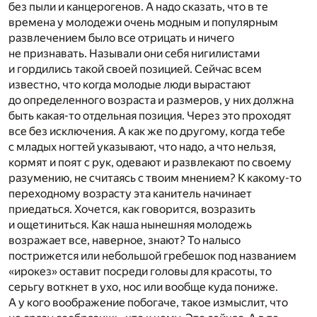
без пыли и канцерогенов. А надо сказать, что в те
времена у молодежи очень модным и популярным
развлечением было все отрицать и ничего
не признавать. Называли они себя нигилистами
и гордились такой своей позицией. Сейчас всем
известно, что когда молодые люди вырастают
до определенного возраста и размеров, у них должна
быть какая-то отдельная позиция. Через это проходят
все без исключения. А как же по другому, когда тебе
с младых ногтей указывают, что надо, а что нельзя,
кормят и поят с рук, одевают и развлекают по своему
разумению, не считаясь с твоим мнением? К какому-то
переходному возрасту эта канитель начинает
приедаться. Хочется, как говорится, возразить
и ощетиниться. Как наша нынешняя молодежь
возражает все, наверное, знают? То налысо
пострижется или небольшой гребешок под названием
«ирокез» оставит посреди головы для красоты, то
серьгу воткнет в ухо, нос или вообще куда пониже.
А у кого воображение побогаче, такое измыслит, что