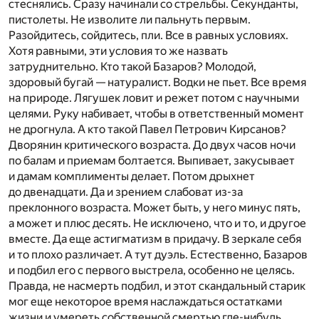
стеснялись. Сразу начинали со стрельбы. Секунданты,
пистолеты. Не изволите ли пальнуть первым.
Разойдитесь, сойдитесь, пли. Все в равных условиях.
Хотя равными, эти условия то же назвать
затруднительно. Кто такой Базаров? Молодой,
здоровый бугай — натуралист. Водки не пьет. Все время
на природе. Лягушек ловит и режет потом с научными
целями. Руку набивает, чтобы в ответственный момент
не дрогнула. А кто такой Павел Петрович Кирсанов?
Дворянин критического возраста. До двух часов ночи
по балам и приемам болтается. Выпивает, закусывает
и дамам комплименты делает. Потом дрыхнет
до двенадцати. Да и зрением слабоват из-за
преклонного возраста. Может быть, у него минус пять,
а может и плюс десять. Не исключено, что и то, и другое
вместе. Да еще астигматизм в придачу. В зеркале себя
и то плохо различает. А тут дуэль. Естественно, Базаров
и подбил его с первого выстрела, особенно не целясь.
Правда, не насмерть подбил, и этот скандальный старик
мог еще некоторое время наслаждаться остатками
жизни и умереть собственной смертью где-нибудь