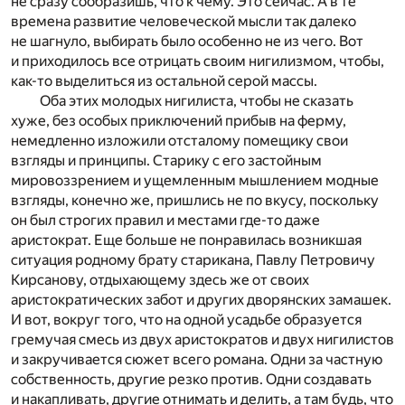
не сразу сообразишь, что к чему. Это сейчас. А в те
времена развитие человеческой мысли так далеко
не шагнуло, выбирать было особенно не из чего. Вот
и приходилось все отрицать своим нигилизмом, чтобы,
как-то выделиться из остальной серой массы.
Оба этих молодых нигилиста, чтобы не сказать
хуже, без особых приключений прибыв на ферму,
немедленно изложили отсталому помещику свои
взгляды и принципы. Старику с его застойным
мировоззрением и ущемленным мышлением модные
взгляды, конечно же, пришлись не по вкусу, поскольку
он был строгих правил и местами где-то даже
аристократ. Еще больше не понравилась возникшая
ситуация родному брату старикана, Павлу Петровичу
Кирсанову, отдыхающему здесь же от своих
аристократических забот и других дворянских замашек.
И вот, вокруг того, что на одной усадьбе образуется
гремучая смесь из двух аристократов и двух нигилистов
и закручивается сюжет всего романа. Одни за частную
собственность, другие резко против. Одни создавать
и накапливать, другие отнимать и делить, а там будь, что