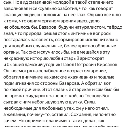
сын. Но вид смазливой молодой в такой степени его
взволновал и сексуально озаботил, что, как говорят
знающие люди, он положил на нее глаз. Однако всё шло
к тому, что одним органом зрения здесь дело
не обошлось бы. Базаров, будучи натуралистом, твёрдо
знал, что природа, решая столь интимные вопросы,
постаралась на совесть, сформировав исключительно
для подобных случаев иные, более приспособленные
органы. Так оно и случилось бы, не вмешайся в эту
некрасивую историю любви старый аристократ
и бывший дамский угодник Павел Петрович Кирсанов.
Он, несмотря на ослабленное возрастом зрение,
обратил внимание на хамские ухаживания и пошлые
подмигивания со стороны Базарова. А обратил вот
по какой причине. Этот славный старикан и сам был бы
не прочь приударить за невесткой, но Господь Бог
сыграл с ним небольшую злую шутку. Силы,
необходимые для любовных утех, он у него отнял,
а желания, почему-то, оставил. Сохранил, непонятно
зачем. Но одними желаниями в таких делах, как
известно половозрелым гражданам нашего общества,