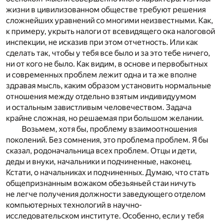
жизни в цивилизованном обществе требуют решения
сложнейших уравнений со многими неизвестными. Как,
к примеру, укрыть налоги от всевидящего ока налоговой
инспекции, не исказив при этом отчетность. Или как
сделать так, чтобы у тебя все было и за это тебе ничего,
ни от кого не было. Как видим, в основе и первобытных
и современных проблем лежит одна и та же вполне
здравая мысль, каким образом установить нормальные
отношения между отдельно взятым индивидуумом
и остальным завистливым человечеством. Задача
крайне сложная, но решаемая при большом желании.
Возьмем, хотя бы, проблему взаимоотношения
поколений. Без сомнения, это проблема проблем. Я бы
сказал, родоначальница всех проблем. Отцы и дети,
деды и внуки, начальники и подчиненные, наконец.
Кстати, о начальниках и подчиненных. Думаю, что стать
общепризнанным вожаком обезьяньей стаи ничуть
не легче получения должности заведующего отделом
компьютерных технологий в научно-
исследовательском институте. Особенно, если у тебя