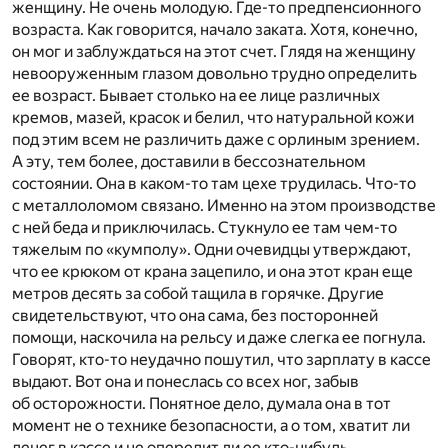
женщину. Не очень молодую. Где-то предпенсионного
возраста. Как говорится, начало заката. Хотя, конечно,
он мог и заблуждаться на этот счет. Глядя на женщину
невооруженным глазом довольно трудно определить
ее возраст. Бывает столько на ее лице различных
кремов, мазей, красок и белил, что натуральной кожи
под этим всем не различить даже с орлиным зрением.
А эту, тем более, доставили в бессознательном
состоянии. Она в каком-то там цехе трудилась. Что-то
с металлоломом связано. Именно на этом производстве
с ней беда и приключилась. Стукнуло ее там чем-то
тяжелым по «кумполу». Одни очевидцы утверждают,
что ее крюком от крана зацепило, и она этот кран еще
метров десять за собой тащила в горячке. Другие
свидетельствуют, что она сама, без посторонней
помощи, наскочила на рельсу и даже слегка ее погнула.
Говорят, кто-то неудачно пошутил, что зарплату в кассе
выдают. Вот она и понеслась со всех ног, забыв
об осторожности. Понятное дело, думала она в тот
момент не о технике безопасности, а о том, хватит ли
денег в кассе и не опередит ли ее кто-нибудь