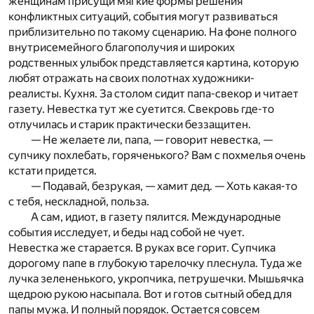
женщинам присущи мягкие формы решения
конфликтных ситуаций, события могут развиваться
приблизительно по такому сценарию. На фоне полного
внутрисемейного благополучия и широких
родственных улыбок представляется картина, которую
любят отражать на своих полотнах художники-
реалисты. Кухня. За столом сидит папа-свекор и читает
газету. Невестка тут же суетится. Свекровь где-то
отлучилась и старик практически беззащитен.
— Не желаете ли, папа, — говорит невестка, —
супчику похлебать, горяченького? Вам с похмелья очень
кстати придется.
— Подавай, безрукая, — хамит дед. — Хоть какая-то
с тебя, нескладной, польза.
А сам, идиот, в газету пялится. Международные
события исследует, и беды над собой не чует.
Невестка же старается. В руках все горит. Супчика
дорогому папе в глубокую тарелочку плеснула. Туда же
лучка зелененького, укропчика, петрушечки. Мышьячка
щедрою рукою насыпала. Вот и готов сытный обед для
папы мужа. И полный порядок. Остается совсем