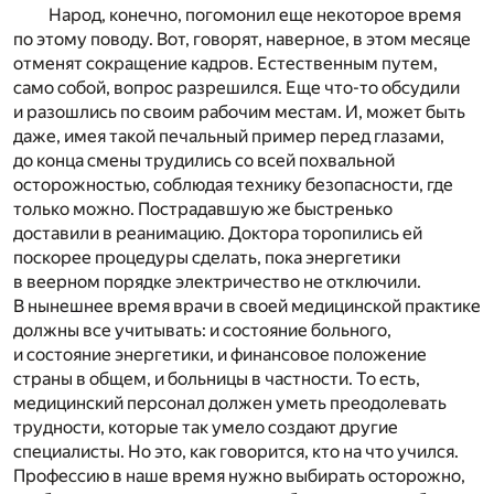
Народ, конечно, погомонил еще некоторое время
по этому поводу. Вот, говорят, наверное, в этом месяце
отменят сокращение кадров. Естественным путем,
само собой, вопрос разрешился. Еще что-то обсудили
и разошлись по своим рабочим местам. И, может быть
даже, имея такой печальный пример перед глазами,
до конца смены трудились со всей похвальной
осторожностью, соблюдая технику безопасности, где
только можно. Пострадавшую же быстренько
доставили в реанимацию. Доктора торопились ей
поскорее процедуры сделать, пока энергетики
в веерном порядке электричество не отключили.
В нынешнее время врачи в своей медицинской практике
должны все учитывать: и состояние больного,
и состояние энергетики, и финансовое положение
страны в общем, и больницы в частности. То есть,
медицинский персонал должен уметь преодолевать
трудности, которые так умело создают другие
специалисты. Но это, как говорится, кто на что учился.
Профессию в наше время нужно выбирать осторожно,