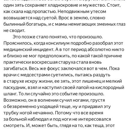
один зять сохраняет хладнокровие и мужество. Стоит,
как скала над пропастью. Неподвижным утесом
возвышается над суетой. Врос в землю, словно
былинный богатырь, и с мамы немигающих змеиных глаз
не сводит.
Это позже стало понятно, что произошло.
Прояснилось, когда консилиум подробно разобрал этот
медицинский инцидент. А в тот период абсолютно никто
и близко не мог предположить, по какой такой причине
практически воскресшая старуха стала вновь
загибаться. Весь же фокус заключался вот в чем. Пока
врачи с медсестрами суетились, пытаясь раздуть
в старухе искру жизни, ее зять, этот лишенец и мелкий
паскудник, взял и наступил своей лапой на кислородный
шланг. То ли случайно это событие произошло.
Возможно, он в волнении сучил ногами, грустя
о безвременно уходящей теще, ну и придавил эту
трубку ногой нечаянно. Потому что все время
за больной наблюдал и под ноги не интересовался
смотреть. И, может быть, глядя на то, как теща, этот