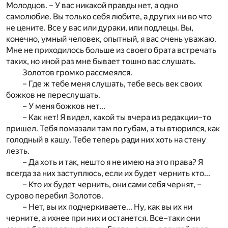
Молодцов. – У вас никакой правды нет, а одно
самолюбие. Вы только себя любите, а других ни во что
не цените. Все у вас или дураки, или подлецы. Вы,
конечно, умный человек, опытный, я вас очень уважаю.
Мне не приходилось больше из своего брата встречать
таких, но иной раз мне бывает тошно вас слушать.
Золотов громко рассмеялся.
– Где ж тебе меня слушать, тебе весь век своих
божков не переслушать.
– У меня божков нет...
– Как нет! Я видел, какой ты вчера из редакции–то
пришел. Тебя помазали там по губам, а ты втюрился, как
голодный в кашу. Тебе теперь ради них хоть на стену
лезть.
– Да хоть и так, нешто я не имею на это права? Я
всегда за них заступлюсь, если их будет чернить кто...
– Кто их будет чернить, они сами себя чернят, –
сурово перебил Золотов.
– Нет, вы их подчеркиваете... Ну, как вы их ни
черните, а ихнее при них и останется. Все–таки они