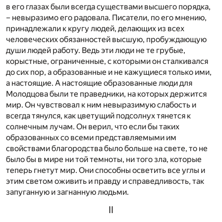
в его глазах были всегда существами высшего порядка,
– невыразимо его радовала. Писатели, по его мнению,
принадлежали к кругу людей, делающих из всех
человеческих обязанностей высшую, пробуждающую
души людей работу. Ведь эти люди не те грубые,
корыстные, ограниченные, с которыми он сталкивался
до сих пор, а образованные и не кажущиеся только ими,
а настоящие. А настоящие образованные люди для
Молодцова были те праведники, на которых держится
мир. Он чувствовал к ним невыразимую слабость и
всегда тянулся, как цветущий подсолнух тянется к
солнечным лучам. Он верил, что если бы таких
образованных со всеми представляемыми им
свойствами благородства было больше на свете, то не
было бы в мире ни той темноты, ни того зла, которые
теперь гнетут мир. Они способны осветить все углы и
этим светом оживить и правду и справедливость, так
запуганную и загнанную людьми.
II