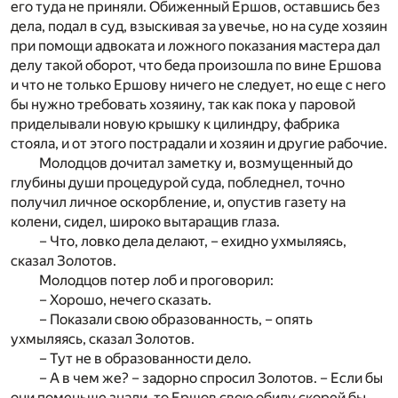
его туда не приняли. Обиженный Ершов, оставшись без
дела, подал в суд, взыскивая за увечье, но на суде хозяин
при помощи адвоката и ложного показания мастера дал
делу такой оборот, что беда произошла по вине Ершова
и что не только Ершову ничего не следует, но еще с него
бы нужно требовать хозяину, так как пока у паровой
приделывали новую крышку к цилиндру, фабрика
стояла, и от этого пострадали и хозяин и другие рабочие.
Молодцов дочитал заметку и, возмущенный до
глубины души процедурой суда, побледнел, точно
получил личное оскорбление, и, опустив газету на
колени, сидел, широко вытаращив глаза.
– Что, ловко дела делают, – ехидно ухмыляясь,
сказал Золотов.
Молодцов потер лоб и проговорил:
– Хорошо, нечего сказать.
– Показали свою образованность, – опять
ухмыляясь, сказал Золотов.
– Тут не в образованности дело.
– А в чем же? – задорно спросил Золотов. – Если бы
они поменьше знали, то Ершов свою обиду скорей бы