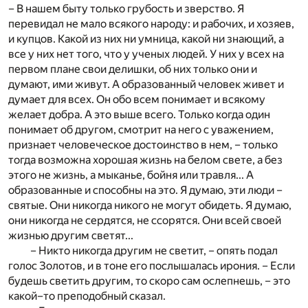
– В нашем быту только грубость и зверство. Я
перевидал не мало всякого народу: и рабочих, и хозяев,
и купцов. Какой из них ни умница, какой ни знающий, а
все у них нет того, что у ученых людей. У них у всех на
первом плане свои делишки, об них только они и
думают, ими живут. А образованный человек живет и
думает для всех. Он обо всем понимает и всякому
желает добра. А это выше всего. Только когда один
понимает об другом, смотрит на него с уважением,
признает человеческое достоинство в нем, – только
тогда возможна хорошая жизнь на белом свете, а без
этого не жизнь, а мыканье, бойня или травля... А
образованные и способны на это. Я думаю, эти люди –
святые. Они никогда никого не могут обидеть. Я думаю,
они никогда не сердятся, не ссорятся. Они всей своей
жизнью другим светят...
– Никто никогда другим не светит, – опять подал
голос Золотов, и в тоне его послышалась ирония. – Если
будешь светить другим, то скоро сам ослепнешь, – это
какой–то преподобный сказал.