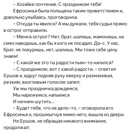
– Хозяйке почтение. С праздником тебя!
Ефросинья была польщена таким приветствием и,
довольно улыбаясь, проговорила:
– Откуда ты явился? А мы думали, тебя судьи прямо
в острог отправили.
– Меня в острог? Нет, брат, шалишь, мамонишь, на
смех наводишь, как бы я кого не посадил. Да–с. У нас,
брат, не покуришь, нет, шалишь. Мы тоже себе цену
знаем!
– С какой же это ты радости пьян–то напился?
– С праздником, вот с какой радости, – ответил
Ершов и, вдруг подняв руку кверху и размахивая,
резким, визгливым голосом запел:
Уж мы праздничка дождемся,
Мы нарежемся, напьемся
И начнем шутить...
– Будет тебе, что не дело–то, – оговорила его
Ефросинья и, прошмыгнув мимо него, вышла из двери.
Но Ершов, не обращая никакого внимания,
продолжал: