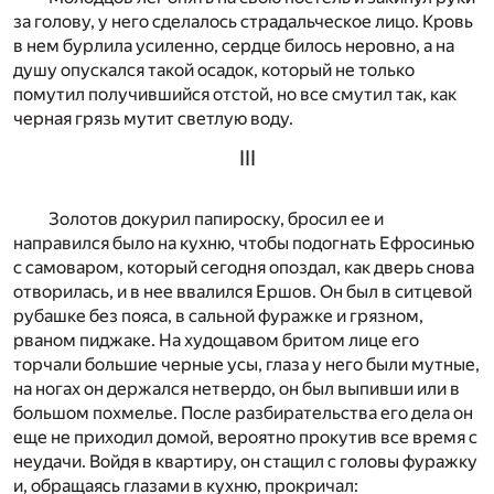
за голову, у него сделалось страдальческое лицо. Кровь
в нем бурлила усиленно, сердце билось неровно, а на
душу опускался такой осадок, который не только
помутил получившийся отстой, но все смутил так, как
черная грязь мутит светлую воду.
III
Золотов докурил папироску, бросил ее и
направился было на кухню, чтобы подогнать Ефросинью
с самоваром, который сегодня опоздал, как дверь снова
отворилась, и в нее ввалился Ершов. Он был в ситцевой
рубашке без пояса, в сальной фуражке и грязном,
рваном пиджаке. На худощавом бритом лице его
торчали большие черные усы, глаза у него были мутные,
на ногах он держался нетвердо, он был выпивши или в
большом похмелье. После разбирательства его дела он
еще не приходил домой, вероятно прокутив все время с
неудачи. Войдя в квартиру, он стащил с головы фуражку
и, обращаясь глазами в кухню, прокричал: