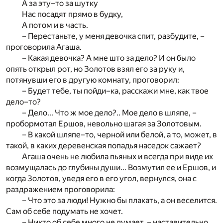
А за эту–то за шутку
Нас посадят прямо в будку,
А потом и в часть.
– Перестаньте, у меня девочка спит, разбудите, –
проговорила Агаша.
– Какая девочка? А мне што за дело? И он было
опять открыл рот, но Золотов взял его за руку и,
потянувши его в другую комнату, проговорил:
– Будет тебе, ты пойди–ка, расскажи мне, как твое
дело–то?
– Дело... Что ж мое дело?.. Мое дело в шляпе, –
пробормотал Ершов, невольно шагая за Золотовым.
– В какой шляпе–то, черной или белой, а то, может, в
такой, в каких деревенская попадья наседок сажает?
Агаша очень не любила пьяных и всегда при виде их
возмущалась до глубины души... Возмутил ее и Ершов, и
когда Золотов, уведя его в его угол, вернулся, она с
раздражением проговорила:
– Что это за люди! Нужно бы плакать, а он веселится.
Сам об себе подумать не хочет.
– Никто об себе много не думает, – наставительно