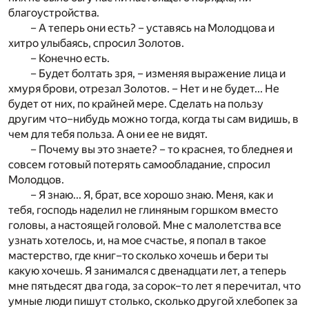
благоустройства.
– А теперь они есть? – уставясь на Молодцова и
хитро улыбаясь, спросил Золотов.
– Конечно есть.
– Будет болтать зря, – изменяя выражение лица и
хмуря брови, отрезал Золотов. – Нет и не будет... Не
будет от них, по крайней мере. Сделать на пользу
другим что–нибудь можно тогда, когда ты сам видишь, в
чем для тебя польза. А они ее не видят.
– Почему вы это знаете? – то краснея, то бледнея и
совсем готовый потерять самообладание, спросил
Молодцов.
– Я знаю... Я, брат, все хорошо знаю. Меня, как и
тебя, господь наделил не глиняным горшком вместо
головы, а настоящей головой. Мне с малолетства все
узнать хотелось, и, на мое счастье, я попал в такое
мастерство, где книг–то сколько хочешь и бери ты
какую хочешь. Я занимался с двенадцати лет, а теперь
мне пятьдесят два года, за сорок–то лет я перечитал, что
умные люди пишут столько, сколько другой хлебопек за