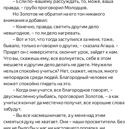
– Если по–вашему рассуждать, то, може, ваша
правда, – грубо проговорил Молодцов.
Но Золотов не обратил на его тон никакого
внимания и добавил:
– Конечно, правда, светить другим дело
невыгодное, – то ли дело нагревать.
– Вот и тот, что тогда заступился за меня, тоже,
бывало, только и говорил о других, – сказала Агаша. –
Придет он с ниверситета, окончит урок, зайдет к нам.
Что вы, скажешь ему, все волнуетесь, себе в этом
мешаете и другим дело делать не даете. Неужели
нельзя спокойно учиться? Нет, скажет, нельзя, много
непорядков среди людей. Благородный человек не
может спокойно глядеть на это.
– Когда они учатся, все благородное говорят, –
двусмысленно улыбаясь, проговорил Золотов, – а как
учиться кончат да местечко получат, все хорошие слова
забудут.
– Вы все насмешничаете, а у меня над этим
смеяться духу не хватает. Они – наши просветители. Без
них не было бы у нас ни настоящего порядка, ни