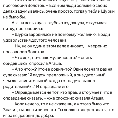
проговорил Золотов. – Если бы люди больше о своих
делах задумывались, очень просто, тогда у тебя и Шурки
не было бы.
Агаша вспыхнула, глубоко вздохнула, откусывая
нитку, проговорила:
– Шурка зародилась не по моему желанию, а ради
удовольствия другого человека.
– Ну, не он один в этом деле виноват, – уверенно
проговорил Золотов.
– Что ж, я, по–вашему, виновата? – опять
обидевшись, спросила Агаша.
– А то что ж? Кто ее родил–то? Один ловчага раз на
суде сказал: "Я падеж предложный, а она дательный,
чем же я винительный, когда тот падеж вышел
родительный?.." И оправдали его.
– Оправдывается не тот, кто прав, а кто умеет что в
оправданье сказать, – уже спокойно сказала Агаша.
– Коли нечего, то и не скажешь, а у этого было что.
Значит, ты одна и виновата. Ты должна вперед знать, что
игра не доводит до добра.