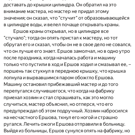
доставать до крышки цилиндра. Он обратил на это
внимание мастера, но мастер не придал этому
значения; он сказал, что "стучит" от образовывающейся
в цилиндре воды, и велел почаще открывать краны.
Ершов краны открывал, но в цилиндре все
"стучало"; тогда он опять пристал к мастеру, но тот
обругал его и сказал, чтобы он не в свое дело не совался,
что он лучше его знает. Ершов замолчал, но в одно утро
после праздника, когда началась работа и машину
только что пустили в ход и Ершов ходил и смазывал ее, –
поршень так стукнул в переднюю крышку, что крышка
лопнула и вырвавшимся паром обожгло Ершова.
Машину остановил прибежавший мастер и до того
перепугался случившегося, что когда на фабрику
приехал хозяин и стал спрашивать, как это могло
случиться, мастер объяснил, но отперся, что его
предупреждал об этом подручный. Хозяин набросился
на несчастного Ершова, ткнул его ногой и страшно
ругался. Лечить ожоги Ершова отправили в больницу.
Выйдя из больницы, Ершов сунулся опять на фабрику, но