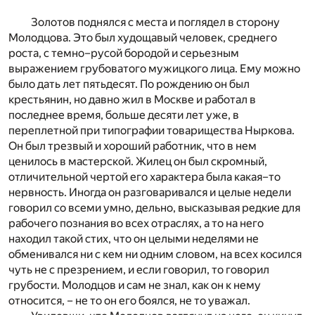
Золотов поднялся с места и поглядел в сторону
Молодцова. Это был худощавый человек, среднего
роста, с темно–русой бородой и серьезным
выражением грубоватого мужицкого лица. Ему можно
было дать лет пятьдесят. По рождению он был
крестьянин, но давно жил в Москве и работал в
последнее время, больше десяти лет уже, в
переплетной при типографии товарищества Ныркова.
Он был трезвый и хороший работник, что в нем
ценилось в мастерской. Жилец он был скромный,
отличительной чертой его характера была какая–то
нервность. Иногда он разговаривался и целые недели
говорил со всеми умно, дельно, высказывая редкие для
рабочего познания во всех отраслях, а то на него
находил такой стих, что он целыми неделями не
обменивался ни с кем ни одним словом, на всех косился
чуть не с презрением, и если говорил, то говорил
грубости. Молодцов и сам не знал, как он к нему
относится, – не то он его боялся, не то уважал.