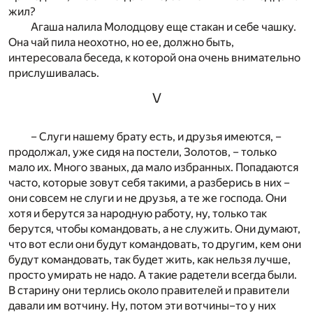
жил?
Агаша налила Молодцову еще стакан и себе чашку.
Она чай пила неохотно, но ее, должно быть,
интересовала беседа, к которой она очень внимательно
прислушивалась.
V
– Слуги нашему брату есть, и друзья имеются, –
продолжал, уже сидя на постели, Золотов, – только
мало их. Много званых, да мало избранных. Попадаются
часто, которые зовут себя такими, а разберись в них –
они совсем не слуги и не друзья, а те же господа. Они
хотя и берутся за народную работу, ну, только так
берутся, чтобы командовать, а не служить. Они думают,
что вот если они будут командовать, то другим, кем они
будут командовать, так будет жить, как нельзя лучше,
просто умирать не надо. А такие радетели всегда были.
В старину они терлись около правителей и правители
давали им вотчину. Ну, потом эти вотчины–то у них