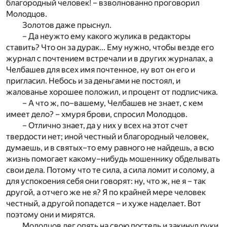
благородный человек! – взволнованно проговорил
Молодцов.
Золотов даже прыснул.
– Да неужто ему какого жулика в редакторы
ставить? Что он за дурак... Ему нужно, чтобы везде его
журнал с почтением встречали и в других журналах, а
Челбашев для всех имя почтенное, ну вот он его и
пригласил. Небось и за деньгами не постоял, и
жалованье хорошее положил, и процент от подписчика.
– А что ж, по–вашему, Челбашев не знает, с кем
имеет дело? – хмуря брови, спросил Молодцов.
– Отлично знает, да у них у всех на этот счет
твердости нет; иной честный и благородный человек,
думаешь, и в святых–то ему равного не найдешь, а всю
жизнь помогает какому–нибудь мошеннику обделывать
свои дела. Потому что те сила, а сила ломит и солому, а
для успокоения себя они говорят: ну, что ж, не я – так
другой, а отчего же не я? Я по крайней мере человек
честный, а другой попадется – и хуже наделает. Вот
поэтому они и мирятся.
Молодцов лег опять на свою постель и закинул руки