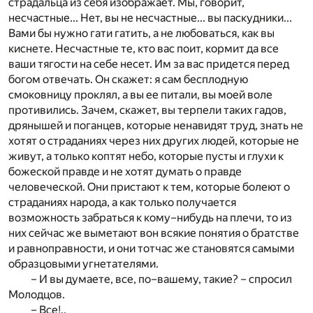
страдальца из себя изображает. Мы, говорит,
несчастные... Нет, вы не несчастные... вы паскудники...
Вами бы нужно гати гатить, а не любоваться, как вы
киснете. Несчастные те, кто вас поит, кормит да все
ваши тягости на себе несет. Им за вас придется перед
богом отвечать. Он скажет: я сам бесплодную
смоковницу проклял, а вы ее питали, вы моей воле
противились. Зачем, скажет, вы терпели таких гадов,
дрянышей и поганцев, которые ненавидят труд, знать не
хотят о страданиях через них других людей, которые не
живут, а только коптят небо, которые пусты и глухи к
божеской правде и не хотят думать о правде
человеческой. Они пристают к тем, которые болеют о
страданиях народа, а как только получается
возможность забраться к кому–нибудь на плечи, то из
них сейчас же выметают вон всякие понятия о братстве
и равноправности, и они тотчас же становятся самыми
образцовыми угнетателями.
– И вы думаете, все, по–вашему, такие? – спросил
Молодцов.
– Все!..