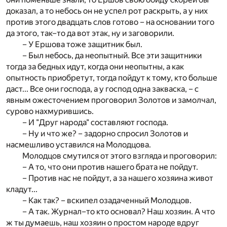
доказал, а то небось он не успел рот раскрыть, а у них
против этого двадцать слов готово – на основании того
да этого, так–то да вот этак, ну и заговорили.
– У Ершова тоже защитник был.
– Был небось, да неопытный. Все эти защитники
тогда за бедных идут, когда они неопытны, а как
опытность приобретут, тогда пойдут к тому, кто больше
даст... Все они господа, а у господ одна закваска, – с
явным ожесточением проговорил Золотов и замолчал,
сурово нахмурившись.
– И "Друг народа" составляют господа.
– Ну и что же? – задорно спросил Золотов и
насмешливо уставился на Молодцова.
Молодцов смутился от этого взгляда и проговорил:
– А то, что они против нашего брата не пойдут.
– Против нас не пойдут, а за нашего хозяина живот
кладут...
– Как так? – вскипел озадаченный Молодцов.
– А так. Журнал–то кто основал? Наш хозяин. А что
ж ты думаешь, наш хозяин о простом народе вдруг