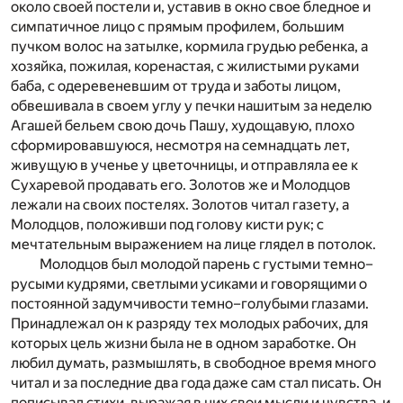
около своей постели и, уставив в окно свое бледное и
симпатичное лицо с прямым профилем, большим
пучком волос на затылке, кормила грудью ребенка, а
хозяйка, пожилая, коренастая, с жилистыми руками
баба, с одеревеневшим от труда и заботы лицом,
обвешивала в своем углу у печки нашитым за неделю
Агашей бельем свою дочь Пашу, худощавую, плохо
сформировавшуюся, несмотря на семнадцать лет,
живущую в ученье у цветочницы, и отправляла ее к
Сухаревой продавать его. Золотов же и Молодцов
лежали на своих постелях. Золотов читал газету, а
Молодцов, положивши под голову кисти рук; с
мечтательным выражением на лице глядел в потолок.
Молодцов был молодой парень с густыми темно–
русыми кудрями, светлыми усиками и говорящими о
постоянной задумчивости темно–голубыми глазами.
Принадлежал он к разряду тех молодых рабочих, для
которых цель жизни была не в одном заработке. Он
любил думать, размышлять, в свободное время много
читал и за последние два года даже сам стал писать. Он
пописывал стихи, выражая в них свои мысли и чувства, и