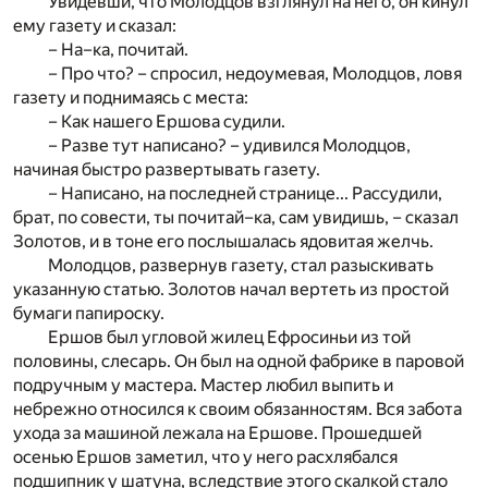
Увидевши, что Молодцов взглянул на него, он кинул
ему газету и сказал:
– На–ка, почитай.
– Про что? – спросил, недоумевая, Молодцов, ловя
газету и поднимаясь с места:
– Как нашего Ершова судили.
– Разве тут написано? – удивился Молодцов,
начиная быстро развертывать газету.
– Написано, на последней странице... Рассудили,
брат, по совести, ты почитай–ка, сам увидишь, – сказал
Золотов, и в тоне его послышалась ядовитая желчь.
Молодцов, развернув газету, стал разыскивать
указанную статью. Золотов начал вертеть из простой
бумаги папироску.
Ершов был угловой жилец Ефросиньи из той
половины, слесарь. Он был на одной фабрике в паровой
подручным у мастера. Мастер любил выпить и
небрежно относился к своим обязанностям. Вся забота
ухода за машиной лежала на Ершове. Прошедшей
осенью Ершов заметил, что у него расхлябался
подшипник у шатуна, вследствие этого скалкой стало