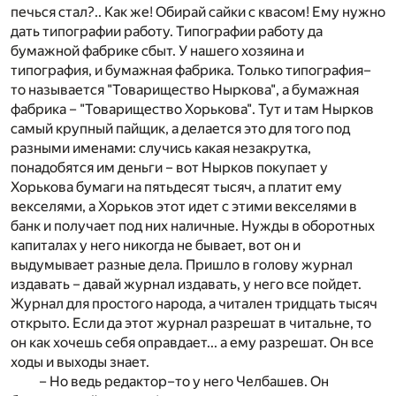
печься стал?.. Как же! Обирай сайки с квасом! Ему нужно
дать типографии работу. Типографии работу да
бумажной фабрике сбыт. У нашего хозяина и
типография, и бумажная фабрика. Только типография–
то называется "Товарищество Ныркова", а бумажная
фабрика – "Товарищество Хорькова". Тут и там Нырков
самый крупный пайщик, а делается это для того под
разными именами: случись какая незакрутка,
понадобятся им деньги – вот Нырков покупает у
Хорькова бумаги на пятьдесят тысяч, а платит ему
векселями, а Хорьков этот идет с этими векселями в
банк и получает под них наличные. Нужды в оборотных
капиталах у него никогда не бывает, вот он и
выдумывает разные дела. Пришло в голову журнал
издавать – давай журнал издавать, у него все пойдет.
Журнал для простого народа, а читален тридцать тысяч
открыто. Если да этот журнал разрешат в читальне, то
он как хочешь себя оправдает... а ему разрешат. Он все
ходы и выходы знает.
– Но ведь редактор–то у него Челбашев. Он