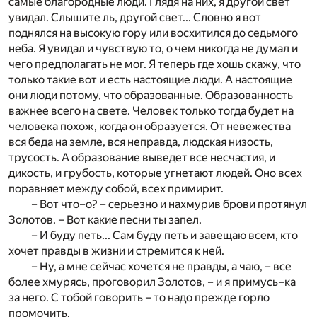
самые благородные люди. Глядя на них, я другой свет
увидал. Слышите ль, другой свет... Словно я вот
поднялся на высокую гору или восхитился до седьмого
неба. Я увидал и чувствую то, о чем никогда не думал и
чего предполагать не мог. Я теперь где хошь скажу, что
только такие вот и есть настоящие люди. А настоящие
они люди потому, что образованные. Образованность
важнее всего на свете. Человек только тогда будет на
человека похож, когда он образуется. От невежества
вся беда на земле, вся неправда, людская низость,
трусость. А образование выведет все несчастия, и
дикость, и грубость, которые угнетают людей. Оно всех
поравняет между собой, всех примирит.
– Вот что–о? – серьезно и нахмурив брови протянул
Золотов. – Вот какие песни ты запел.
– И буду петь... Сам буду петь и завещаю всем, кто
хочет правды в жизни и стремится к ней.
– Ну, а мне сейчас хочется не правды, а чаю, – все
более хмурясь, проговорил Золотов, – и я примусь–ка
за него. С тобой говорить – то надо прежде горло
промочить.