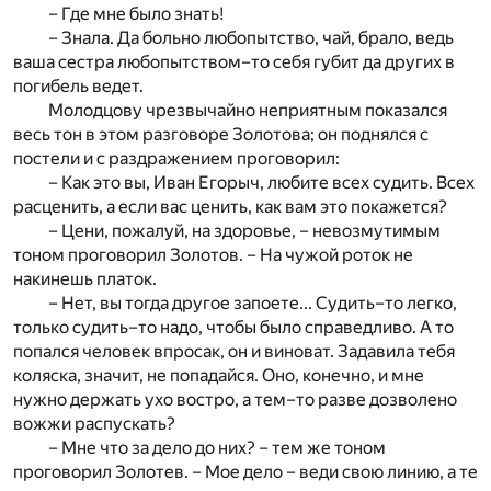
– Где мне было знать!
– Знала. Да больно любопытство, чай, брало, ведь
ваша сестра любопытством–то себя губит да других в
погибель ведет.
Молодцову чрезвычайно неприятным показался
весь тон в этом разговоре Золотова; он поднялся с
постели и с раздражением проговорил:
– Как это вы, Иван Егорыч, любите всех судить. Всех
расценить, а если вас ценить, как вам это покажется?
– Цени, пожалуй, на здоровье, – невозмутимым
тоном проговорил Золотов. – На чужой роток не
накинешь платок.
– Нет, вы тогда другое запоете... Судить–то легко,
только судить–то надо, чтобы было справедливо. А то
попался человек впросак, он и виноват. Задавила тебя
коляска, значит, не попадайся. Оно, конечно, и мне
нужно держать ухо востро, а тем–то разве дозволено
вожжи распускать?
– Мне что за дело до них? – тем же тоном
проговорил Золотев. – Мое дело – веди свою линию, а те