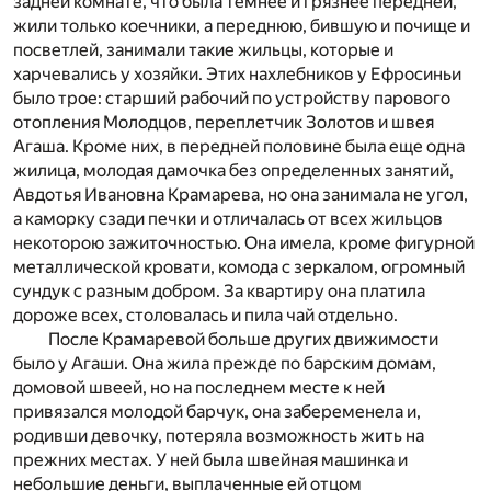
задней комнате, что была темнее и грязнее передней,
жили только коечники, а переднюю, бившую и почище и
посветлей, занимали такие жильцы, которые и
харчевались у хозяйки. Этих нахлебников у Ефросиньи
было трое: старший рабочий по устройству парового
отопления Молодцов, переплетчик Золотов и швея
Агаша. Кроме них, в передней половине была еще одна
жилица, молодая дамочка без определенных занятий,
Авдотья Ивановна Крамарева, но она занимала не угол,
а каморку сзади печки и отличалась от всех жильцов
некоторою зажиточностью. Она имела, кроме фигурной
металлической кровати, комода с зеркалом, огромный
сундук с разным добром. За квартиру она платила
дороже всех, столовалась и пила чай отдельно.
После Крамаревой больше других движимости
было у Агаши. Она жила прежде по барским домам,
домовой швеей, но на последнем месте к ней
привязался молодой барчук, она забеременела и,
родивши девочку, потеряла возможность жить на
прежних местах. У ней была швейная машинка и
небольшие деньги, выплаченные ей отцом