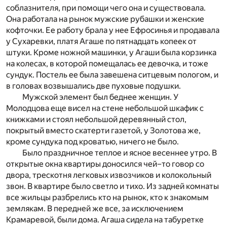
соблазнителя, при помощи чего она и существовала.
Она работала на рынок мужские рубашки и женские
кофточки. Ее работу брала у нее Ефросинья и продавала
у Сухаревки, платя Агаше по пятнадцать копеек от
штуки. Кроме ножной машинки, у Агаши была корзинка
на колесах, в которой помещалась ее девочка, и тоже
сундук. Постель ее была завешена ситцевым пологом, и
в головах возвышались две пуховые подушки.
Мужской элемент был беднее женщин. У
Молодцова еще висел на стене небольшой шкафик с
книжками и стоял небольшой деревянный стол,
покрытый вместо скатерти газетой, у Золотова же,
кроме сундука под кроватью, ничего не было.
Было праздничное теплое и ясное весеннее утро. В
открытые окна квартиры доносился чей–то говор со
двора, трескотня легковых извозчиков и колокольный
звон. В квартире было светло и тихо. Из задней комнаты
все жильцы разбрелись кто на рынок, кто к знакомым
землякам. В передней же все, за исключением
Крамаревой, были дома. Агаша сидела на табуретке