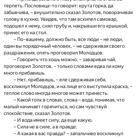
терпеть. Пословица–то говорит: крута горка, да
забывчива, – внушительно сказал Золотов, поворачивая
голову в кухню. Увидев, что там вскипел самовар,
подошел к нему, снял трубу и, накрывши его крышкой,
принес его на стол.
– По–вашему, должно быть, все люди – не люди,
один вы порядочный человек, – не сдерживая своего
раздражения, опять проговорил Молодцов.
– Говорить что хошь можно, – заваривая чай,
проговорил Золотов, – только словами едва ли кому
много прибавишь.
– Нет, прибавишь, – еле сдерживая себя,
воскликнул Молодцов, и на лице его выступила краска, –
теплое слово иногда многое может принесть.
– Какой толк в словах, слова – вода, понимая, что
малый начинает горячиться, но сам чувствуй
спокойствие, сказал Золотов.
– И вода имеет силу, да еще какую.
– Сила не в силе, а в правде.
– А какая в вас правда? – запальчиво воскликнул