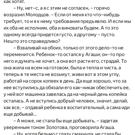
как хотят.
– Ну, нет–с, а я с этим не согласен, – горячо
возразил Молодцов. – Если от меня кто что–нибудь
требует, то и я к нему требования предъявлю. И если мы
их оба не исполним, оба и виноваты будем. А то это
одному всегда придется густо, а другому – пусто.
Нешто это справедливо?
– Взваливай на обоих, только от этого дело–то не
переменится. Ребенок–то остался у Агаши; он–то про
него и думать не хочет, а она вот расти его, страдай. То
она жила на всем на готовом, была и тепла и чиста, а
теперь в те места не возьмут, живи вот в этом углу,
работай на сорок копеек в день. Да еще хорошо, что за
нее вступились да обязали его как–никак обеспечить ее,
у ней вот машинка завелась да на черный день копейка
осталась. А не вступись добрый человек, значит, делай,
как все, – отдавай ребенка в воспитательный, а сама иди
еще добывай...
– А може, не стала бы еще добывать, – задетая
уверенным тоном Золотова, проговорила Агаша.
– Ну, когда бельмо с глазу смахнула, не стала бы