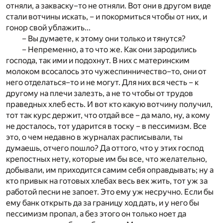
отняли, а закваску–то не отняли. Вот они в другом виде
стали вотчины искать, – и покормиться чтобы от них, и
гонор свой ублажить...
– Вы думаете, к этому они только и тянутся?
– Непременно, а то что же. Как они зародились
господа, так ими и подохнут. В них с материнским
молоком всосалось это чужеспинничество–то, они от
него отделаться–то и не могут. Для них вся честь – к
другому на плечи залезть, а не то чтобы от трудов
праведных хлеб есть. И вот кто какую вотчину получил,
тот так курс держит, что отдай все – да мало, ну, а кому
не досталось, тот ударится в тоску – в пессимизм. Все
это, о чем недавно в журналах расписывали, ты
думаешь, отчего пошло? Да оттого, что у этих господ
крепостных нету, которые им бы все, что желательно,
добывали, им приходится самим себя оправдывать; ну а
кто привык на готовых хлебах весь век жить, тот уж за
работой песни не запоет. Это ему уж несручно. Если бы
ему банк открыть да за границу ход дать, и у него бы
пессимизм пропал, а без этого он только ноет да