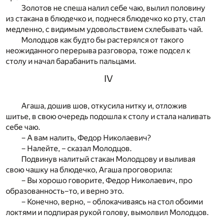
Золотов не спеша налил себе чаю, вылил половину
из стакана в блюдечко и, поднеся блюдечко ко рту, стал
медленно, с видимым удовольствием схлебывать чай.
Молодцов как будто бы растерялся от такого
неожиданного перерыва разговора, тоже подсел к
столу и начал барабанить пальцами.
IV
Агаша, дошив шов, откусила нитку и, отложив
шитье, в свою очередь подошла к столу и стала наливать
себе чаю.
– А вам налить, Федор Николаевич?
– Налейте, – сказал Молодцов.
Подвинув налитый стакан Молодцову и выливая
свою чашку на блюдечко, Агаша проговорила:
– Вы хорошо говорите, Федор Николаевич, про
образованность–то, и верно это.
– Конечно, верно, – облокачиваясь на стол обоими
локтями и подпирая рукой голову, вымолвил Молодцов.