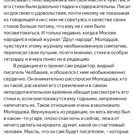
его стихи были довольно гладки и содержательны. Писал
он для своего удовольствия, почти никому не показывая
из товарищей и ни с кем не советуясь о качестве своих
стихов больше потому, что ему не с кем было
посоветоваться. И только недавно, когда в Москве
народился новый журнал "Друг народа", Молодцов,
чувствуя к этому журналу необыкновенную симпатию,
переписал свои лучшие, по его мнению, стихи в особую
тетрадку и вчера понес их в редакцию.
В редакции его принял сам редактор, видный
писатель Челбашев, и обошелся с ним необыкновенно
сердечно. Он внимательно расспросил Молодцова, кто
он такой, расхвалил его стремления и в самом
непродолжительном времени обещал рассмотреть его
стихи и, если они покажутся ему годными, непременно
напечатать их. Такое отношение очень взволновало
Молодцова. Вернувшись из редакции, он весь вечер был
в каком–то угаре, плохо спал ночь и сейчас, лежа от
нечего делать на кровати, думал, какой он счастливый
человек. Мысль, что он сам будет писателем, – которые