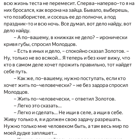
всю жизнь теста не перемесит. Сперва–наперво–то я на
них бросался, как ворона на зайца. Бывало, выберешь,
что позабористее, и сосешь ее до полночи, а под
праздник–то и всю ночь. Все думал, вот дело найду, вот
дело найду.
– А по–вашему, в книжках не дело? – иронически
кривя губы, спросил Молодцов.
– Есть в иных и дело, – спокойно сказал Золотов. –
Ну, только не во всякой... Я теперь и без книг вижу, что
кто в самом деле хочет прожить правильно, тот найдет
себе путь.
– Как же, по–вашему, нужно поступать, если кто
хочет жить по–человечески? – не без задора спросил
Молодцов.
– Жить по–человечески, – ответил Золотов.
– Легко это сказать...
– Легко и сделать... Не ищи в селе, а ищи в себе.
Живу только я, я и должен свою задачу разрешать.
Нужно только мне человеком быть, а там весь мир по
моей дудке запляшет...