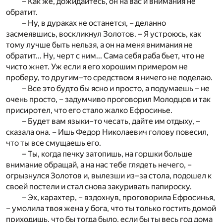
– Как же, дожидайтесь, он на вас и внимания не
обратит.
– Ну, в дураках не останется, – деланно
засмеявшись, воскликнул Золотов. – Я устроюсь, как
тому лучше быть нельзя, а он на меня внимания не
обратит... Ну, черт с ним... Сама себя раба бьет, что не
чисто жнет. Уж если я его хорошим примером не
проберу, то другим–то средством я ничего не поделаю.
– Все это будто бы ясно и просто, а подумаешь – не
очень просто, – задумчиво проговорил Молодцов и так
присиротел, что его стало жалко Ефросинье.
– Будет вам языки–то чесать, дайте им отдыху, –
сказала она. – Ишь Федор Николаевич голову повесил,
что ты все смущаешь его.
– Ты, когда печку затопишь, на горшки больше
внимание обращай, а на нас тебе глядеть нечего, –
огрызнулся Золотов и, вылезши из–за стола, подошел к
своей постели и стал снова закуривать папироску.
– Эх, карахтер, – вздохнув, проговорила Ефросинья,
– умолила твоя жена у бога, что ты только гостить домой
приходишь, что бы тогда было, если бы ты весь год дома