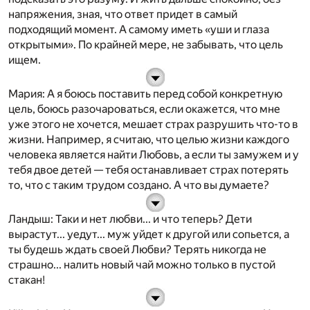
напряжения, зная, что ответ придет в самый
подходящий момент. А самому иметь «уши и глаза
открытыми». По крайней мере, не забывать, что цель
ищем.
Мария
: А я боюсь поставить перед собой конкретную
цель, боюсь разочароваться, если окажется, что мне
уже этого не хочется, мешает страх разрушить что-то в
жизни. Например, я считаю, что целью жизни каждого
человека является найти Любовь, а если ты замужем и у
тебя двое детей — тебя останавливает страх потерять
то, что с таким трудом создано. А что вы думаете?
Ландыш
: Таки и нет любви... и что теперь? Дети
вырастут... уедут... муж уйдет к другой или сопьется, а
ты будешь ждать своей Любви? Терять никогда не
страшно... налить новый чай можно только в пустой
стакан!