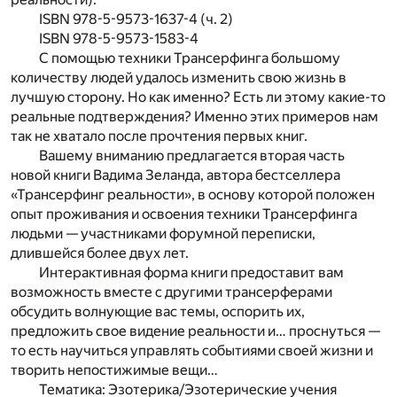
ISBN 978-5-9573-1637-4 (ч. 2)
ISBN 978-5-9573-1583-4
С помощью техники Трансерфинга большому
количеству людей удалось изменить свою жизнь в
лучшую сторону. Но как именно? Есть ли этому какие-то
реальные подтверждения? Именно этих примеров нам
так не хватало после прочтения первых книг.
Вашему вниманию предлагается вторая часть
новой книги Вадима Зеланда, автора бестселлера
«Трансерфинг реальности», в основу которой положен
опыт проживания и освоения техники Трансерфинга
людьми — участниками форумной переписки,
длившейся более двух лет.
Интерактивная форма книги предоставит вам
возможность вместе с другими трансерферами
обсудить волнующие вас темы, оспорить их,
предложить свое видение реальности и…
проснуться
—
то есть научиться управлять событиями своей жизни и
творить непостижимые вещи…
Тематика: Эзотерика/Эзотерические учения