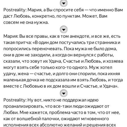
Postreality
: Мария, а Вы спросите себя — что именно Вам
даст Любовь, конкретно, по пунктам. Может, Вам
совсем не она нужна.
Мария
: Вы все правы, как в том анекдоте, и все же, есть
такая притча: «В один дом постучались три странника и
попросились переночевать. Пока мужа не было дома,
они в дом не заходили, а когда он вернулся с работы,
сказали, что зовут их Удача, Счастье и Любовь, и хозяева
могут взять себе только кого-то одного. Муж хотел
удачу, жена — счастье, и долго они спорили, пока ихняя
маленькая дочка не подсказала им взять Любовь, и тогда
вместе с Любовью в их дом вошли и Счастье, и Удача».
Postreality
: Ну вот, никто не поддержал идею
проанализировать, что все-таки люди ожидают от
Любви. Мне кажется, проблема часто в том, что от нее,
как от волшебной палочки, ожидают мгновенного
исполнения всех абсолютно желаний и решения всех