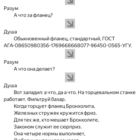
Разум
А что за фланец?
Душа
Обыкновенный фланец, стандартный, ГОСТ
АГА-08650980356-1769668668077-96450-0565-УГУ.
Разум
А что она делает?
Душа
Вот заладил: а что, да а что. На торцевальном станке
работает. Фильтруй базар.
Когда торцует фланец Бронхолита,
Железных стружек кружится фриз.
Для тех же, кто мешает Бронхолите,
Законом служит ее сюрприз.
Она четыре нормы выполняет,