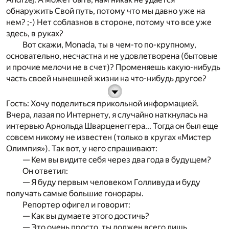
обнаружить Свой путь, потому что мы давно уже на
нем? ;-) Нет соблазнов в стороне, потому что все уже
здесь, в руках?
Вот скажи,
M
onada, ты в чем-то по-крупному,
основательно, несчастна и не удовлетворена (бытовые
и прочие мелочи не в счет)? Променяешь какую-нибудь
часть своей нынешней жизни на что-нибудь другое?
Гость
: Хочу поделиться прикольной информацией.
Вчера, лазая по Интернету, я случайно наткнулась на
интервью Арнольда Шварценеггера... Тогда он был еще
совсем никому не известен (только в кругах «Мистер
Олимпия»). Так вот, у него спрашивают:
— Кем вы видите себя через два года в будущем?
Он ответил:
— Я буду первым человеком Голливуда и буду
получать самые большие гонорары.
Репортер офигел и говорит:
— Как вы думаете этого достичь?
— Это очень просто, ты должен всего лишь