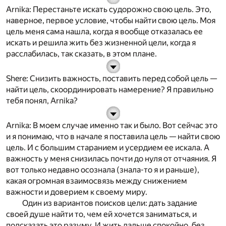
Arnika
: Перестаньте искать судорожно свою цель. Это,
наверное, первое условие, чтобы найти свою цель. Моя
цель меня сама нашла, когда я вообще отказалась ее
искать и решила жить без жизненной цели, когда я
расслабилась, так сказать, в этом плане.
Shere
: Снизить важность, поставить перед собой цель —
найти цель, скоординировать намерение? Я правильно
тебя понял,
Arnika
?
Arnika
: В моем случае именно так и было. Вот сейчас это
и я понимаю, что в начале я поставила цель — найти свою
цель. И с большим старанием и усердием ее искала. А
важность у меня снизилась почти до нуля от отчаяния. Я
вот только недавно осознала (знала-то я и раньше),
какая огромная взаимосвязь между снижением
важности и доверием к своему миру.
Один из вариантов поисков цели: дать задание
своей душе найти то, чем ей хочется заниматься, и
подсказать это разуму. И жить дальше спокойно, без