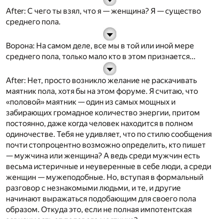
After
: С чего ты взял, что я — женщина? Я — существо
среднего пола.
Ворона
: На самом деле, все мы в той или иной мере
среднего пола, только мало кто в этом признается...
After
: Нет, просто возникло желание не раскачивать
маятник пола, хотя бы на этом форуме. Я считаю, что
«половой» маятник — один из самых мощных и
забирающих громадное количество энергии, притом
постоянно, даже когда человек находится в полном
одиночестве. Тебя не удивляет, что по стилю сообщения
почти стопроцентно возможно определить, кто пишет
— мужчина или женщина? А ведь среди мужчин есть
весьма истеричные и неуверенные в себе люди, а среди
женщин — мужеподобные. Но, вступая в формальный
разговор с незнакомыми людьми, и те, и другие
начинают выражаться подобающим для своего пола
образом. Откуда это, если не полная импотентская