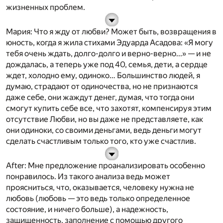
жизненных проблем.
Мария
: Что я жду от любви? Может быть, возвращения в
юность, когда я жила стихами Эдуарда Асадова: «Я могу
тебя очень ждать, долго-долго и верно-верно...» — и не
дождалась, а теперь уже под 40, семья, дети, а сердце
ждет, холодно ему, одиноко… Большинство людей, я
думаю, страдают от одиночества, но не признаются
даже себе, они жаждут денег, думая, что тогда они
смогут купить себе все, что захотят, компенсируя этим
отсутствие Любви, но вы даже не представляете, как
они одиноки, со своими деньгами, ведь деньги могут
сделать счастливым только того, кто уже счастлив.
After
: Мне предложение проанализировать особенно
понравилось. Из такого анализа ведь может
проясниться, что, оказывается, человеку нужна не
любовь (любовь — это ведь только определенное
состояние, и ничего больше), а надежность,
защищенность, заполнение с помощью другого