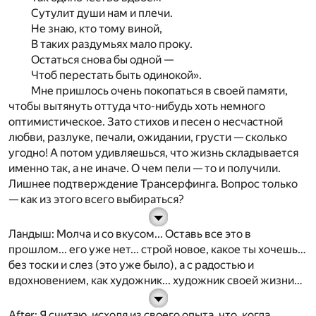
Сутулит души нам и плечи.
Не знаю, кто тому виной,
В таких раздумьях мало проку.
Остаться снова бы одной —
Чтоб перестать быть одинокой».
Мне пришлось очень покопаться в своей памяти,
чтобы вытянуть оттуда что-нибудь хоть немного
оптимистическое. Зато стихов и песен о несчастной
любви, разлуке, печали, ожидании, грусти — сколько
угодно! А потом удивляешься, что жизнь складывается
именно так, а не иначе. О чем пели — то и получили.
Лишнее подтверждение Трансерфинга. Вопрос только
— как из этого всего выбираться?
Ландыш
: Молча и со вкусом... Оставь все это в
прошлом... его уже нет... строй новое, какое ты хочешь…
без тоски и слез (это уже было), а с радостью и
вдохновением, как художник... художник своей жизни…
After
: Я считаю, исходя из своего опыта, что, когда