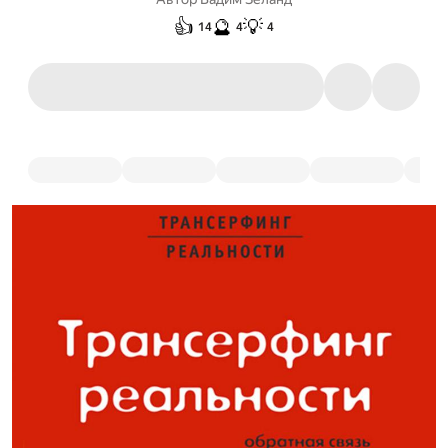
👍
🔮
💡
14
4
4