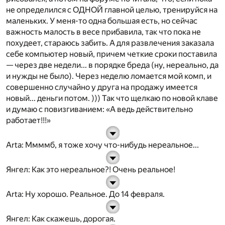
не определился с ОДНОЙ главной целью, тренируйся на
маленьких. У меня-то одна большая есть, но сейчас
важность малость в весе прибавила, так что пока не
похудеет, стараюсь забить. А для развлечения заказала
себе компьютер новый, причем четкие сроки поставила
— через две недели... в порядке бреда (ну, нереально, да
и нужды не было). Через неделю ломается мой комп, и
совершенно случайно у друга на продажу имеется
новый... деньги потом. ))) Так что щелкаю по новой клаве
и думаю с повизгиванием: «А ведь действительно
работает!!!»
Arta
: Ммммб, я тоже хочу что-нибудь нереальное...
Янгел
: Как это нереальное?! Очень реальное!
Arta
: Ну хорошо. Реальное. До 14 февраля.
Янгел
: Как скажешь, дорогая.