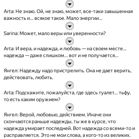
Arta
: Не знаю. Ой, не знаю, может, все-таки завышенная
важность и... всякое такое. Мало энергии...
Sarina
: Может, мало веры или уверенности?
Arta
: И вера, и надежда, и любовь — на своем месте...
надежда
— даже слишком... вот и не получается...
Янгел
: Надежду надо пристрелить. Она не дает верить,
действовать, любить.
Arta
: Подскажите, пожалуйста, где здесь туалет… тьфу,
то есть каким оружием?
Янгел
: Верой, любовью, действием. Иначе они
скончаются раньше надежды, ты же в курсе, что
надежда умирает последней. Вот надежда со всеми-то и
расправляется. Это не мои слова, а кого-то из великих.