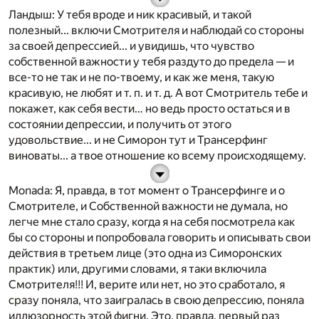
Ландыш
: У тебя вроде и ник красивый, и такой
полезный... включи Смотрителя и наблюдай со стороны
за своей депрессией... и увидишь, что чувство
собственной важности у тебя раздуто до предела — и
все-то не так и не по-твоему, и как же меня, такую
красивую, не любят и т. п. и т. д. А вот Смотритель тебе и
покажет, как себя вести… но ведь просто остаться и в
состоянии депрессии, и получить от этого
удовольствие... и не Симорон тут и Трансерфинг
виноваты... а твое отношение ко всему происходящему.
Monada
: Я, правда, в тот момент о Трансерфинге и о
Смотрителе, и Собственной важности не думала, но
легче мне стало сразу, когда я на себя посмотрела как
бы со стороны и попробовала говорить и описывать свои
действия в третьем лице (это одна из Симоронских
практик) или, другими словами, я таки включила
Смотрителя!!! И, верите или нет, но это сработало, я
сразу поняла, что заигралась в свою депрессию, поняла
иллюзорность этой фигни. Это, правда, первый раз