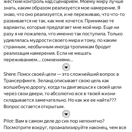
жесткий контроль над сценарием. Моему миру лучше
знать, каким образом реализуется мое намерение. Я
знаю
, что оно
реализуется
, и не переживаю, что что-то
развивается не так, как мне хочется. Принимаю те
варианты, которые предлагает мне мой мир. Еще
ни
разу
я не пожалела, что именно так поступила. Только
удивлялась мудрости своего мира и тому, по каким
странным, необычным иногда тропинкам бродит
реализация намерения. Если не мешать
переживанием... сомнениями...
Shere
: Поиск своей цели — это сложнейший вопрос в
Трансерфинге. Зеланд описывает свою цель как
волшебную дорогу, когда ты двигаешься к своей цели
через свои двери, то абсолютно все в твоей жизни
складывается замечательно. Но как же ее найти???
Вопрос остается открытым.
Pilot
: Вам в самом деле до сих пор непонятно?
Посмотрите вокруг, проанализируйте наконец, чем все