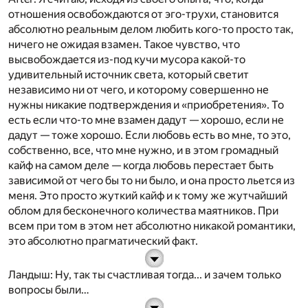
отношения освобождаются от эго-трухи, становится
абсолютно реальным делом любить кого-то просто так,
ничего не ожидая взамен. Такое чувство, что
высвобождается из-под кучи мусора какой-то
удивительный источник света, который светит
независимо ни от чего, и которому совершенно не
нужны никакие подтверждения и «приобретения». То
есть если что-то мне взамен дадут — хорошо, если не
дадут — тоже хорошо. Если любовь есть во мне, то это,
собственно, все, что мне нужно, и в этом громадный
кайф на самом деле — когда любовь перестает быть
зависимой от чего бы то ни было, и она просто льется из
меня. Это просто жуткий кайф и к тому же жутчайший
облом для бесконечного количества маятников. При
всем при том в этом нет абсолютно никакой романтики,
это абсолютно прагматический факт.
Ландыш
: Ну, так ты счастливая тогда... и зачем только
вопросы были…