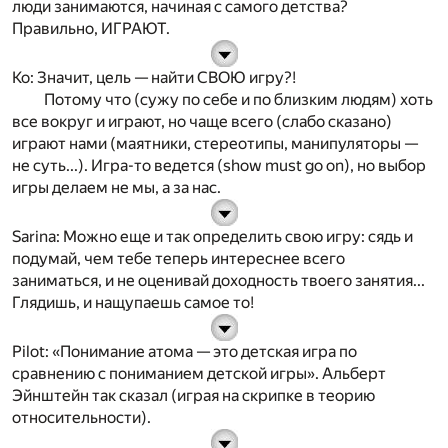
люди занимаются, начиная с самого детства?
Правильно, ИГРАЮТ.
Ко
: Значит, цель — найти СВОЮ игру?!
Потому что (сужу по себе и по близким людям) хоть
все вокруг и играют, но чаще всего (слабо сказано)
играют нами (маятники, стереотипы, манипуляторы —
не суть...). Игра-то ведется (show must go on), но выбор
игры делаем не мы, а за нас.
Sarina
: Можно еще и так определить свою игру: сядь и
подумай, чем тебе теперь интереснее всего
заниматься, и не оценивай доходность твоего занятия...
Глядишь, и нащупаешь самое то!
Pilot
: «Понимание атома — это детская игра по
сравнению с пониманием детской игры». Альберт
Эйнштейн так сказал (играя на скрипке в теорию
относительности).