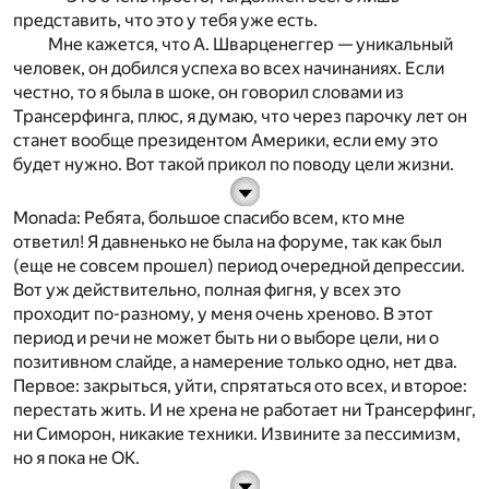
представить, что это у тебя уже есть.
Мне кажется, что А. Шварценеггер — уникальный
человек, он добился успеха во всех начинаниях. Если
честно, то я была в шоке, он говорил словами из
Трансерфинга, плюс, я думаю, что через парочку лет он
станет вообще президентом Америки, если ему это
будет нужно. Вот такой прикол по поводу цели жизни.
Monada
: Ребята, большое спасибо всем, кто мне
ответил! Я давненько не была на форуме, так как был
(еще не совсем прошел) период очередной депрессии.
Вот уж действительно, полная фигня, у всех это
проходит по-разному, у меня очень хреново. В этот
период и речи не может быть ни о выборе цели, ни о
позитивном слайде, а намерение только одно, нет два.
Первое: закрыться, уйти, спрятаться ото всех, и второе:
перестать жить. И не хрена не работает ни Трансерфинг,
ни Симорон, никакие техники. Извините за пессимизм,
но я пока не ОК.