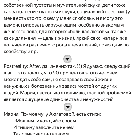
собственной пустоты и мучительной скуки, дети тоже
как заполнение пустоты и скуки, социальный престиж (у
меня есть кто-то, с кем у меня «любовь», и я могу это
демонстрировать окружающим, особенно знакомым
женского пола, для которых «большая любовь», так же
как и для меня, — цель в жизни), яркий секс, напарник в
получении различного рода впечатлений, помощник по
хозяйству и пр.
Postreality
:
A
fter, да, именно так. ))) Я думаю, следующий
шаг — это понять, что 90 процентов этого человек
может дать себе сам, не создавая в своей жизни
ненужных и болезненных зависимостей от других
людей. Мария, насколько я понимаю, главной проблемой
является ощущение одиночества и ненужности?
Мария
: По-моему, у Ахматовой, есть стихи:
«Молчим, и каждый о своем,
И тишину заполнить нечем,
Так одиночество вдвоем