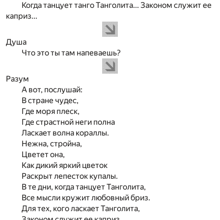
Когда танцует танго Танголита... Законом служит ее
каприз...
Душа
Что это ты там напеваешь?
Разум
А вот, послушай:
В стране чудес,
Где моря плеск,
Где страстной неги полна
Ласкает волна кораллы.
Нежна, стройна,
Цветет она,
Как дикий яркий цветок
Раскрыт лепесток купалы.
В те дни, когда танцует Танголита,
Все мысли кружит любовный бриз.
Для тех, кого ласкает Танголита,
Законом служит ее каприз.