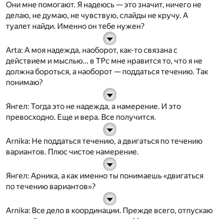
Они мне помогают.
Я надеюсь
— это значит,
ничего не
делаю, не думаю, не чувствую, слайды не кручу
. А
туалет найди. Именно он тебе нужен?
Arta
: А моя надежда, наоборот, как-то связана с
действием и мыслью... в ТРс мне нравится то, что я не
должна бороться, а наоборот — поддаться течению. Так
понимаю?
Янгел
: Тогда это не надежда, а намерение. И это
превосходно. Еще и вера. Все получится.
Arnika
: Не поддаться течению, а двигаться
по течению
вариантов.
Плюс
чистое
намерение.
Янгел
: Арника, а как именно ты понимаешь «двигаться
по течению вариантов»?
Arnika
: Все дело в координации. Прежде всего, отпускаю