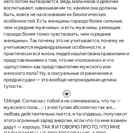
него потом вытворяется. Ведь мальчиков и девочек
воспитывают, навязывая им то, какими они должны
быть, вовсе не на основании их биологических
особенностей. Есть женщины гораздо более сильные,
чем «средние мужчины», и есть мужчины, умеющие
гораздо более тонко чувствовать, чем «средние
женщины». Так почему это не учитывается, почему не
учитываются индивидуальные особенности, а
практически вся жизнь людей нашпигована правилами и
представлениями о том, что им «положено» и что
«допустимо» как представителям мужского или
женского пола? Ну, а сексуальные ограничения и
предрассудки — это вообще непроходимая целина
тупости.
13Angel
: Согласна с тобой и не сомневалась, что ты —
мужского пола... ;-) я поступаю абсолютно так же...
любовь действительно льется, и ты отдаешь, получая от
этого огромный заряд энергии, если что-то мне взамен
дадут — хорошо,
Т
АК Я И ГОВОРЮ ПРО ТО, ЧТО МНЕ