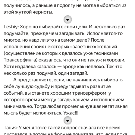
получилось, а раньше я подолгу не могла выбраться из
этой жуткой черноты.
Leshiy
: Хорошо выбирайте свои цели. И несколько раз
подумайте, прежде чем загадывать. Исполняется-то
многое, но надо ли это на самом деле? После
исполнения своих некоторых «заветных» желаний
(осуществление которых делалось уже техниками
Трансерфинга) оказалось, что они не так уж и хороши.
Хотя издалека казалось — вроде как неплохо. Так что
несколько раз подумай, один загадай.
А представляете, если, не научившись выбирать
себе лучшую судьбу и предугадывать развитие
событий, вы станете хорошим трансерфером, у
которого время между загадыванием и исполнением
минимально. Тогда любая промелькнувшая негативная
мысль будет исполняться. Ужас!!!
Тания
: У меня тоже такой вопрос сначала все время
рисовался, а потом на форуме почитала, что, если пока