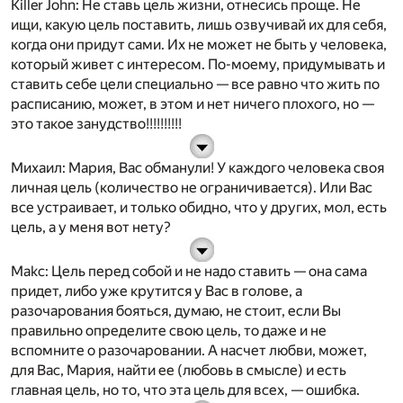
Killer John
: Не ставь цель жизни, отнесись проще. Не
ищи, какую цель поставить, лишь озвучивай их для себя,
когда они придут сами. Их не может не быть у человека,
который живет с интересом. По-моему, придумывать и
ставить себе цели специально — все равно что жить по
расписанию, может, в этом и нет ничего плохого, но —
это такое занудство!!!!!!!!!!
Михаил
: Мария, Вас обманули! У каждого человека своя
личная
цель (количество не ограничивается). Или Вас
все устраивает, и только обидно, что у других, мол, есть
цель, а у меня вот нету?
Makc
: Цель перед собой и не надо ставить — она сама
придет, либо уже крутится у Вас в голове, а
разочарования бояться, думаю, не стоит, если Вы
правильно определите свою цель, то даже и не
вспомните о разочаровании. А насчет любви, может,
для Вас, Мария, найти ее (любовь в смысле) и есть
главная цель, но то, что эта цель для всех, — ошибка.