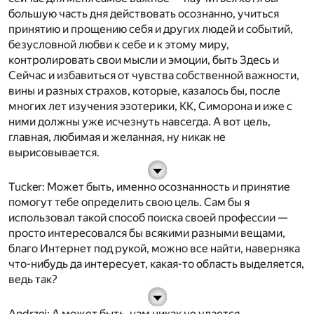
большую часть дня действовать осознанно, учиться
принятию и прощению себя и других людей и событий,
безусловной любви к себе и к этому миру,
контролировать свои мысли и эмоции, быть Здесь и
Сейчас и избавиться от чувства собственной важности,
вины и разных страхов, которые, казалось бы, после
многих лет изучения эзотерики, КК, Симорона и иже с
ними должны уже исчезнуть навсегда. А вот цель,
главная, любимая и желанная, ну никак не
вырисовывается.
Tucker
: Может быть, именно осознанность и принятие
помогут тебе определить свою цель. Сам бы я
использовал такой способ поиска своей профессии —
просто интересовался бы всякими разными вещами,
благо Интернет под рукой, можно все найти, наверняка
что-нибудь да интересует, какая-то область выделяется,
ведь так?
Andrzej
: А может быть, нам никак не удается