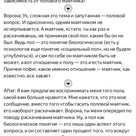
зависимость от полового маятника?
Ворона
: Ух, сложная это тема и запутанная — половой
вопрос. И однозначно, одним маятником не
исчерпывается. А маятник, кстати, ты как раз и
раскачиваешь, не принимая свой пол, каким бы он ни
был. Ведь пол — это понятие биологическое (есть у
психологов еще понятие «социальный пол», но не будем
углубляться), и сам по себе он маятником быть не
может, а вот отношение к полу — это и есть маятник.
Причем пофиг, какое именно отношение — маятник, как
известно, все хавает.
After
: Я вам предлагаю воспринимать меня того пола,
какой вам больше нравится. Мне кажется, что это мое
сообщение, вместо того чтобы гасить половой маятник,
его наоборот раскачивает. Ворона, ты меня опередил по
поводу раскачивания маятника. Ну, а пол как
биологическое понятие — это лишь один аспект этого
вопроса, и он составляет один процент того, что вокруг