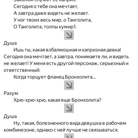
Сегодня о тебе она мечтает,
А завтра даже видеть не желает.
У ног твоих весь мир, о Танголита,
О Танголита, толпы кумир
1
.
Душа
Ишь ты, какая взбалмошная и капризная девка!
Сегодня она мечтает, а завтра, понимаете ли, и видеть
не желает! У меня есть другой персонаж, серьезный и
ответственный:
Когда торцует фланец Бронхолита...
Разум
Хрю-хрю-хрю, какая еще Бронхолита?
Душа
Ну, такая, болезненного вида девушка в рабочем
комбинезоне, однако с ней лучше не связываться.