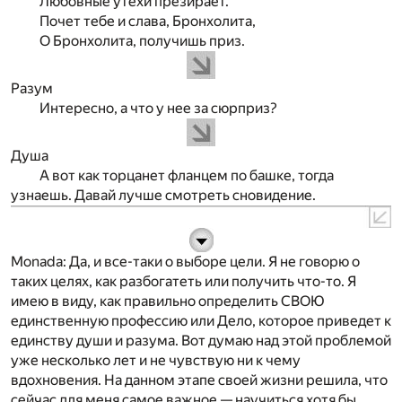
Любовные утехи презирает.
Почет тебе и слава, Бронхолита,
О Бронхолита, получишь приз.
Разум
Интересно, а что у нее за сюрприз?
Душа
А вот как торцанет фланцем по башке, тогда
узнаешь. Давай лучше смотреть сновидение.
Monada
: Да, и все-таки о выборе цели. Я не говорю о
таких целях, как разбогатеть или получить что-то. Я
имею в виду, как правильно определить СВОЮ
единственную профессию или Дело, которое приведет к
единству души и разума. Вот думаю над этой проблемой
уже несколько лет и не чувствую ни к чему
вдохновения. На данном этапе своей жизни решила, что
сейчас для меня самое важное — научиться хотя бы