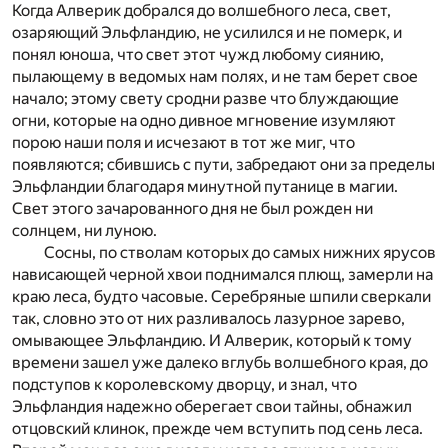
Когда Алверик добрался до волшебного леса, свет,
озаряющий Эльфландию, не усилился и не померк, и
понял юноша, что свет этот чужд любому сиянию,
пылающему в ведомых нам полях, и не там берет свое
начало; этому свету сродни разве что блуждающие
огни, которые на одно дивное мгновение изумляют
порою наши поля и исчезают в тот же миг, что
появляются; сбившись с пути, забредают они за пределы
Эльфландии благодаря минутной путанице в магии.
Свет этого зачарованного дня не был рожден ни
солнцем, ни луною.
Сосны, по стволам которых до самых нижних ярусов
нависающей черной хвои поднимался плющ, замерли на
краю леса, будто часовые. Серебряные шпили сверкали
так, словно это от них разливалось лазурное зарево,
омывающее Эльфландию. И Алверик, который к тому
времени зашел уже далеко вглубь волшебного края, до
подступов к королевскому дворцу, и знал, что
Эльфландия надежно оберегает свои тайны, обнажил
отцовский клинок, прежде чем вступить под сень леса.