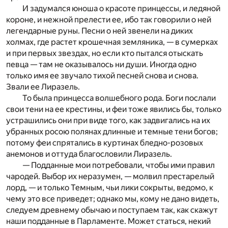
И задумался юноша о красоте принцессы, и ледяной
короне, и нежной прелести ее, ибо так говорили о ней
легендарные руны. Песни о ней звенели на диких
холмах, где растет крошечная земляника, — в сумерках
и при первых звездах, но если кто пытался отыскать
певца — там не оказывалось ни души. Иногда одно
только имя ее звучало тихой песней снова и снова.
Звали ее Лиразель.
То была принцесса волшебного рода. Боги послали
свои тени на ее крестины, и феи тоже явились бы, только
устрашились они при виде того, как задвигались на их
убранных росою полянах длинные и темные тени богов;
потому феи спрятались в куртинах бледно-розовых
анемонов и оттуда благословили Лиразель.
— Подданные мои потребовали, чтобы ими правил
чародей. Выбор их неразумен, — молвил престарелый
лорд, — и только Темным, чьи лики сокрыты, ведомо, к
чему это все приведет; однако мы, кому не дано видеть,
следуем древнему обычаю и поступаем так, как скажут
наши подданные в Парламенте. Может статься, некий