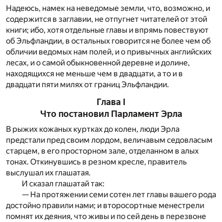
Надеюсь, намек на неведомые земли, что, возможно, и
содержится в заглавии, не отпугнет читателей от этой
книги; ибо, хотя отдельные главы и впрямь повествуют
об Эльфландии, в остальных говорится не более чем об
обличии ведомых нам полей, и о привычных английских
лесах, и о самой обыкновенной деревне и долине,
находящихся не меньше чем в двадцати, а то и в
двадцати пяти милях от границ Эльфландии.
Глава I
Что постановил Парламент Эрла
В рыжих кожаных куртках до колен, люди Эрла
предстали пред своим лордом, величавым седовласым
старцем, в его просторном зале, отделанном в алых
тонах. Откинувшись в резном кресле, правитель
выслушал их глашатая.
И сказал глашатай так:
— На протяжении семи сотен лет главы вашего рода
достойно правили нами; и второсортные менестрели
помнят их деяния, что живы и по сей день в перезвоне