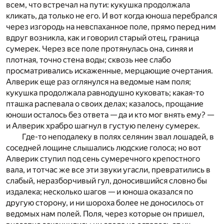
всем, что встречал на пути: кукушка продолжала
кликать, да только не его. И вот когда юноша перебрался
через изгородь на невспаханное поле, прямо перед ним
вдруг возникла, как и говорил старый отец, граница
сумерек. Через все поле протянулась она, синяя и
плотная, точно стена воды; сквозь нее слабо
просматривались искаженные, мерцающие очертания.
Алверик еще раз оглянулся на ведомые нам поля;
кукушка продолжала равнодушно куковать; какая-то
пташка распевала о своих делах; казалось, прощание
юноши осталось без ответа — да и кто мог внять ему? —
и Алверик храбро шагнул в густую пелену сумерек.
Где-то неподалеку в полях селянин звал лошадей, в
соседней лощине слышались людские голоса; но вот
Алверик ступил под сень сумеречного крепостного
вала, и тотчас же все эти звуки угасли, превратились в
слабый, неразборчивый гул, доносившийся словно бы
издалека; несколько шагов — и юноша оказался по
другую сторону, и ни шороха более не доносилось от
ведомых нам полей. Поля, через которые он пришел,