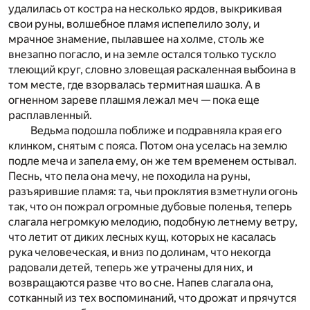
удалилась от костра на несколько ярдов, выкрикивая
свои руны, волшебное пламя испепелило золу, и
мрачное знамение, пылавшее на холме, столь же
внезапно погасло, и на земле остался только тускло
тлеющий круг, словно зловещая раскаленная выбоина в
том месте, где взорвалась термитная шашка. А в
огненном зареве плашмя лежал меч — пока еще
расплавленный.
Ведьма подошла поближе и подравняла края его
клинком, снятым с пояса. Потом она уселась на землю
подле меча и запела ему, он же тем временем остывал.
Песнь, что пела она мечу, не походила на руны,
разъярившие пламя: та, чьи проклятия взметнули огонь
так, что он пожрал огромные дубовые поленья, теперь
слагала негромкую мелодию, подобную летнему ветру,
что летит от диких лесных кущ, которых не касалась
рука человеческая, и вниз по долинам, что некогда
радовали детей, теперь же утрачены для них, и
возвращаются разве что во сне. Напев слагала она,
сотканный из тех воспоминаний, что дрожат и прячутся