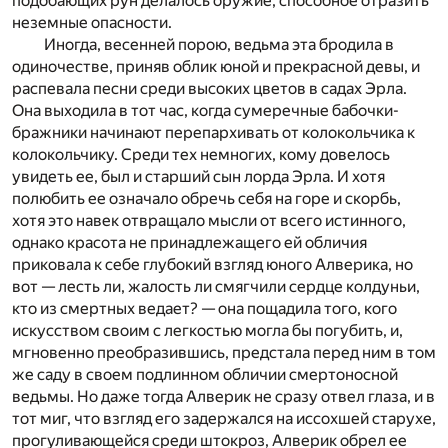
подобающих рун делалось оружие, способное отразить
неземные опасности.
Иногда, весенней порою, ведьма эта бродила в
одиночестве, приняв облик юной и прекрасной девы, и
распевала песни среди высоких цветов в садах Эрла.
Она выходила в тот час, когда сумеречные бабочки-
бражники начинают перепархивать от колокольчика к
колокольчику. Среди тех немногих, кому довелось
увидеть ее, был и старший сын лорда Эрла. И хотя
полюбить ее означало обречь себя на горе и скорбь,
хотя это навек отвращало мысли от всего истинного,
однако красота не принадлежащего ей обличия
приковала к себе глубокий взгляд юного Алверика, но
вот — лесть ли, жалость ли смягчили сердце колдуньи,
кто из смертных ведает? — она пощадила того, кого
искусством своим с легкостью могла бы погубить, и,
мгновенно преобразившись, предстала перед ним в том
же саду в своем подлинном обличии смертоносной
ведьмы. Но даже тогда Алверик не сразу отвел глаза, и в
тот миг, что взгляд его задержался на иссохшей старухе,
прогуливающейся среди штокроз, Алверик обрел ее