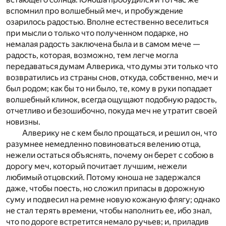
вспомнил про волшебный меч, и пробуждение
озарилось радостью. Вполне естественно веселиться
при мысли о только что полученном подарке, но
немалая радость заключена была и в самом мече —
радость, которая, возможно, тем легче могла
передаваться думам Алверика, что думы эти только что
возвратились из страны снов, откуда, собственно, меч и
был родом; как бы то ни было, те, кому в руки попадает
волшебный клинок, всегда ощущают подобную радость,
отчетливо и безошибочно, покуда меч не утратит своей
новизны.
Алверику не с кем было прощаться, и решил он, что
разумнее немедленно повиноваться велению отца,
нежели остаться объяснять, почему он берет с собою в
дорогу меч, который почитает лучшим, нежели
любимый отцовский. Потому юноша не задержался
даже, чтобы поесть, но сложил припасы в дорожную
суму и подвесил на ремне новую кожаную флягу; однако
не стал терять времени, чтобы наполнить ее, ибо знал,
что по дороге встретится немало ручьев; и, приладив