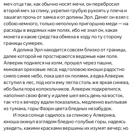
меч отца так, как обычно носят мечи, он перебросил
второй меч за спину, укрепил грубую рукоять у плеча и
зашагал прочь от замка и от долины Эрл. Денег он взял с
собою немного, только неполную пригоршню меди — на
расходы в ведомых нам полях, ибо не знал он, какая
монета и какие средства обмена в ходу по ту сторону
границы сумерек.
А долина Эрл находится совсем близко от границы,
далее которой не простираются ведомые нам поля.
Алверик поднялся на холм, прошел через пашни,
миновал ореховые леса; над головою юноши радостно
сияло синее небо, пока шел он полями, а едва Алверик
вступил в лес, под ноги ему легла столь же яркая синева,
ибо была пора колокольчиков. Алверик подкрепился,
наполнил свою флягу и далее шел весь день на восток,
так что к вечеру вдали показались, медленно выплывая
из тумана, горы Фаэри цвета бледных незабудок.
И пока солнце садилось за спиною у Алверика,
юноша окинул взглядом бледно-голубые горы, надеясь
увидеть, какими красками вершины их изумят вечер; но