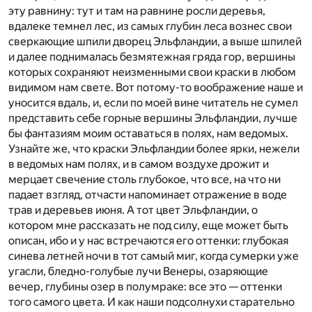
эту равнину: тут и там на равнине росли деревья,
вдалеке темнел лес, из самых глубин леса вознес свои
сверкающие шпили дворец Эльфландии, а выше шпилей
и далее поднималась безмятежная гряда гор, вершины
которых сохраняют неизменными свои краски в любом
видимом нам свете. Вот потому-то воображение наше и
уносится вдаль, и, если по моей вине читатель не сумел
представить себе горные вершины Эльфландии, лучше
бы фантазиям моим оставаться в полях, нам ведомых.
Узнайте же, что краски Эльфландии более ярки, нежели
в ведомых нам полях, и в самом воздухе дрожит и
мерцает свечение столь глубокое, что все, на что ни
падает взгляд, отчасти напоминает отражение в воде
трав и деревьев июня. А тот цвет Эльфландии, о
котором мне рассказать не под силу, еще может быть
описан, ибо и у нас встречаются его оттенки: глубокая
синева летней ночи в тот самый миг, когда сумерки уже
угасли, бледно-голубые лучи Венеры, озаряющие
вечер, глубины озер в полумраке: все это — оттенки
того самого цвета. И как наши подсолнухи старательно