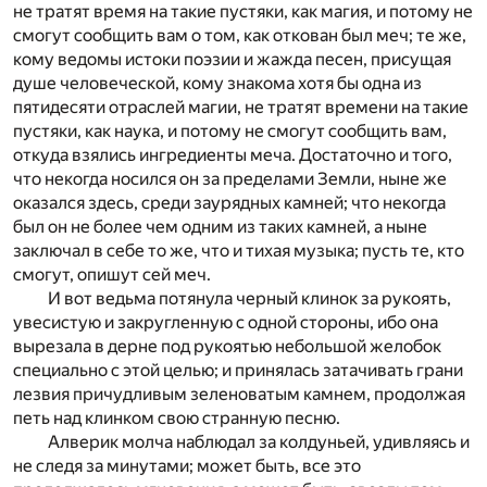
не тратят время на такие пустяки, как магия, и потому не
смогут сообщить вам о том, как откован был меч; те же,
кому ведомы истоки поэзии и жажда песен, присущая
душе человеческой, кому знакома хотя бы одна из
пятидесяти отраслей магии, не тратят времени на такие
пустяки, как наука, и потому не смогут сообщить вам,
откуда взялись ингредиенты меча. Достаточно и того,
что некогда носился он за пределами Земли, ныне же
оказался здесь, среди заурядных камней; что некогда
был он не более чем одним из таких камней, а ныне
заключал в себе то же, что и тихая музыка; пусть те, кто
смогут, опишут сей меч.
И вот ведьма потянула черный клинок за рукоять,
увесистую и закругленную с одной стороны, ибо она
вырезала в дерне под рукоятью небольшой желобок
специально с этой целью; и принялась затачивать грани
лезвия причудливым зеленоватым камнем, продолжая
петь над клинком свою странную песню.
Алверик молча наблюдал за колдуньей, удивляясь и
не следя за минутами; может быть, все это