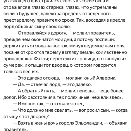
угасающего дня струился сквозь высокие окна и
отражался в глазах старика, глазах, что устремлены
были в будущее, далеко за пределы отведенного
престарелому правителю срока. Так, восседая в кресле,
лорд объявил сыну свою волю.
— Отправляйся в дорогу, — молвил правитель, —
прежде чем окончатся мои дни, а потому поспеши;
держи путь отсюда на восток, минуя ведомые нам поля,
пока не откроются твоему взгляду земли, кои явственно
принадлежат Фаэри; пересеки их границу, сотканную из
сумерек, и отыщи тот дворец, о котором говорится
только в песнях.
— Это далеко отсюда, — молвил юный Алверик.
— Да, — отвечал лорд, — это далеко.
— А обратный путь, — молвил юноша, — еще более
долог. Ибо расстояния в тех полях иные, нежели здесь.
— Именно так, — отозвался отец.
— Что должно мне сделать, — вопросил сын, — когда
отыщу я тот дворец?
— Взять в жены дочь короля Эльфландии, — объявил
правитель.