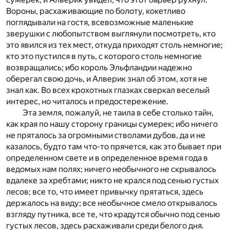
Вороны, расхаживающие по болоту, кокетливо
поглядывали на гостя, всевозможные маленькие
зверушки с любопытством выглянули посмотреть, кто
это явился из тех мест, откуда приходят столь немногие;
кто это пустился в путь, с которого столь немногие
возвращались; ибо король Эльфландии надежно
оберегал свою дочь, и Алверик знал об этом, хотя не
знал как. Во всех крохотных глазках сверкал веселый
интерес, но читалось и предостережение.
Эта земля, пожалуй, не таила в себе столько тайн,
как края по нашу сторону границы сумерек; ибо ничего
не пряталось за огромными стволами дубов, да и не
казалось, будто там что-то прячется, как это бывает при
определенном свете и в определенное время года в
ведомых нам полях; ничего необычного не скрывалось
вдалеке за хребтами; никто не крался под сенью густых
лесов; все то, что имеет привычку прятаться, здесь
держалось на виду; все необычное смело открывалось
взгляду путника, все те, что крадутся обычно под сенью
густых лесов, здесь расхаживали среди белого дня.