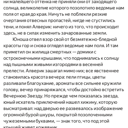
ни малейшего оттенка не приняли они от заходящего
солнца, великолепие которого позолотило ведомые нам
поля от края до края. Ничуть не поблекли резкие
очертания отвесных пропастей, нигде не сгустились
тени, и понял Алверик: ничего из того, что происходит
здесь, не в силах изменить зачарованные земли.
Юноша отвел взор свой от безмятежно-бледной
красоты гор и снова оглядел ведомые нам поля. И там
приметил он жилища смертных — домики с
остроконечными крышами, что поднимались к солнцу
над пышными живыми изгородями в весенней
прелести. Алверик зашагал мимо них; все явственнее
становилась красота вечера: пели птицы, цветы
разливали благоухание, ароматы все сильнее кружили
голову, вечер принаряжался, чтобы достойно встретить
Вечернюю Звезду. Но прежде чем показалась звезда,
юный искатель приключений нашел хижину, которую
высматривал: над дверью ее развевалось изображение
огромной бурой шкуры, покрытой позолоченными
чужеземными буквами, — знак того, что под этой
крышей живет кожевник.