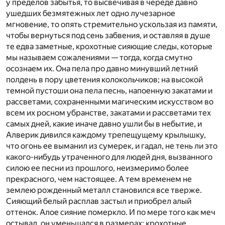
у пределов забытья, то высвечивая в череде давно
ушедших безмятежных лет одно лучезарное
мгновение, то опять стремительно ускользая из памяти,
чтобы вернуться под сень забвения, и оставляя в душе
те едва заметные, крохотные сияющие следы, которые
мы называем сожалениями — тогда, когда смутно
осознаем их. Она пела про давно минувший летний
полдень в пору цветения колокольчиков; на высокой
темной пустоши она пела песнь, напоенную закатами и
рассветами, сохраненными магическим искусством во
всем их росном убранстве, закатами и рассветами тех
самых дней, какие иначе давно ушли бы в небытие, и
Алверик дивился каждому трепещущему крылышку,
что огонь ее выманил из сумерек, и гадал, не тень ли это
какого-нибудь утраченного для людей дня, вызванного
силою ее песни из прошлого, неизмеримо более
прекрасного, чем настоящее. А тем временем не
землею рожденный металл становился все тверже.
Сияющий белый расплав застыл и приобрел алый
оттенок. Алое сияние померкло. И по мере того как меч
остывал, он уменьшался в размерах: крохотные