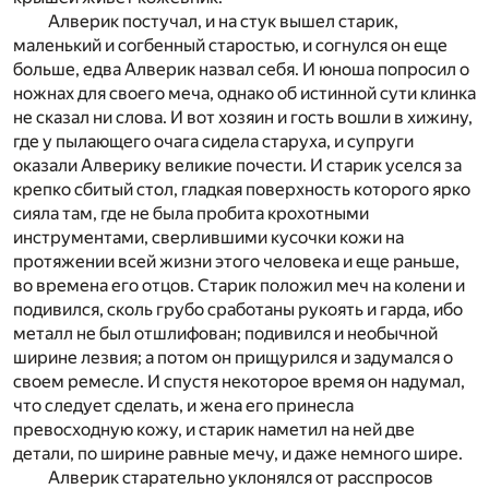
Алверик постучал, и на стук вышел старик,
маленький и согбенный старостью, и согнулся он еще
больше, едва Алверик назвал себя. И юноша попросил о
ножнах для своего меча, однако об истинной сути клинка
не сказал ни слова. И вот хозяин и гость вошли в хижину,
где у пылающего очага сидела старуха, и супруги
оказали Алверику великие почести. И старик уселся за
крепко сбитый стол, гладкая поверхность которого ярко
сияла там, где не была пробита крохотными
инструментами, сверлившими кусочки кожи на
протяжении всей жизни этого человека и еще раньше,
во времена его отцов. Старик положил меч на колени и
подивился, сколь грубо сработаны рукоять и гарда, ибо
металл не был отшлифован; подивился и необычной
ширине лезвия; а потом он прищурился и задумался о
своем ремесле. И спустя некоторое время он надумал,
что следует сделать, и жена его принесла
превосходную кожу, и старик наметил на ней две
детали, по ширине равные мечу, и даже немного шире.
Алверик старательно уклонялся от расспросов