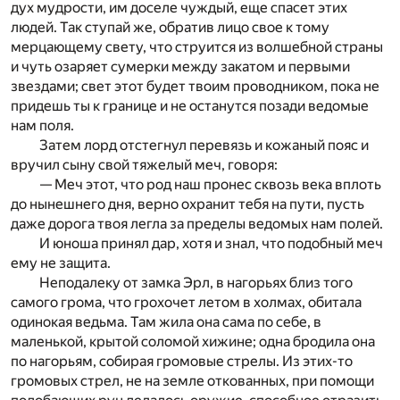
дух мудрости, им доселе чуждый, еще спасет этих
людей. Так ступай же, обратив лицо свое к тому
мерцающему свету, что струится из волшебной страны
и чуть озаряет сумерки между закатом и первыми
звездами; свет этот будет твоим проводником, пока не
придешь ты к границе и не останутся позади ведомые
нам поля.
Затем лорд отстегнул перевязь и кожаный пояс и
вручил сыну свой тяжелый меч, говоря:
— Меч этот, что род наш пронес сквозь века вплоть
до нынешнего дня, верно охранит тебя на пути, пусть
даже дорога твоя легла за пределы ведомых нам полей.
И юноша принял дар, хотя и знал, что подобный меч
ему не защита.
Неподалеку от замка Эрл, в нагорьях близ того
самого грома, что грохочет летом в холмах, обитала
одинокая ведьма. Там жила она сама по себе, в
маленькой, крытой соломой хижине; одна бродила она
по нагорьям, собирая громовые стрелы. Из этих-то
громовых стрел, не на земле откованных, при помощи