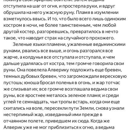
отступила на шаг от огня, и простерла руки, и вдруг
обрушила на него ужасную руну. Пламя в изумлении
взметнулось ввысь. И то, что было всего лишь одиноким
костром в ночи, не более таинственным, чем любой
другой костер, разгоревшись, превратилось в нечто
такое, что наводит страх на случайного прохожего.
Зеленые языки пламени, ужаленные ведьминскими
рунами, рвались все выше, и огонь разгорался все
жарче, а колдунья все отступала и отступала, и чем
дальше удалялась от костра, тем громче говорила свои
руны. Она повелела Алверику подложить еще бревен,
темных дубовых бревен, что загромождали вересковую
пустошь; юноша бросал поленья в огонь, и жар тотчас
же слизывал их; все громче возглашала ведьма свои
руны, все яростнее металось зеленое пламя; и среди
углей те семнадцать, чьи тропы встарь, когда они еще
скитались на воле, пересекли пути Земли, снова узнали
нестерпимый жар, изведанный ими прежде в
отчаянном полете, приведшем их сюда. Когда же
Алверик уже не мог приблизиться к огню, а ведьма