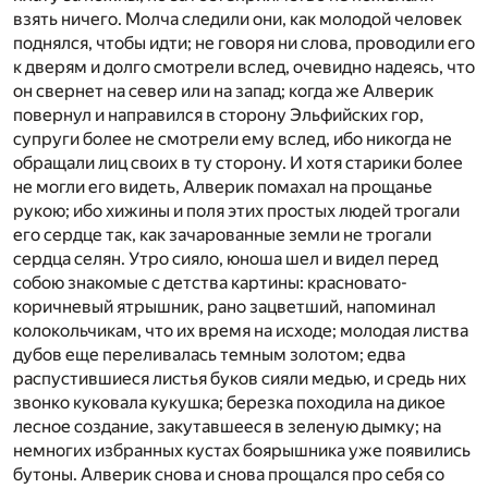
взять ничего. Молча следили они, как молодой человек
поднялся, чтобы идти; не говоря ни слова, проводили его
к дверям и долго смотрели вслед, очевидно надеясь, что
он свернет на север или на запад; когда же Алверик
повернул и направился в сторону Эльфийских гор,
супруги более не смотрели ему вслед, ибо никогда не
обращали лиц своих в ту сторону. И хотя старики более
не могли его видеть, Алверик помахал на прощанье
рукою; ибо хижины и поля этих простых людей трогали
его сердце так, как зачарованные земли не трогали
сердца селян. Утро сияло, юноша шел и видел перед
собою знакомые с детства картины: красновато-
коричневый ятрышник, рано зацветший, напоминал
колокольчикам, что их время на исходе; молодая листва
дубов еще переливалась темным золотом; едва
распустившиеся листья буков сияли медью, и средь них
звонко куковала кукушка; березка походила на дикое
лесное создание, закутавшееся в зеленую дымку; на
немногих избранных кустах боярышника уже появились
бутоны. Алверик снова и снова прощался про себя со