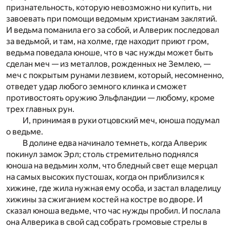
признательность, которую невозможно ни купить, ни
завоевать при помощи ведомым христианам заклятий.
И ведьма поманила его за собой, и Алверик последовал
за ведьмой, и там, на холме, где находит приют гром,
ведьма поведала юноше, что в час нужды может быть
сделан меч — из металлов, рожденных не Землею, —
меч с покрытым рунами лезвием, который, несомненно,
отведет удар любого земного клинка и сможет
противостоять оружию Эльфландии — любому, кроме
трех главных рун.
И, принимая в руки отцовский меч, юноша подумал
о ведьме.
В долине едва начинало темнеть, когда Алверик
покинул замок Эрл; столь стремительно поднялся
юноша на ведьмин холм, что бледный свет еще мерцал
на самых высоких пустошах, когда он приблизился к
хижине, где жила нужная ему особа, и застал владелицу
хижины за сжиганием костей на костре во дворе. И
сказал юноша ведьме, что час нужды пробил. И послала
она Алверика в свой сад собрать громовые стрелы в