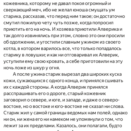
кожевника, которому не давал покоя огромный и
сверкающий меч, ибо не желал юноша смущать ум
старика, рассказав, что перед ним такое; он достаточно
смутил пожилую чету чуть позже, когда попросил
приютить его на ночь. И хозяева приютили Алверика и
так долго извинялись при этом, словно это они просили
об одолжении, и угостили славным ужином из своего
котла, в котором варилось все, что только попадалось
старику в ловушки; и как ни отговаривал их Алверик,
уступили ему свою кровать, а себе приготовили на эту
ночь ложе из шкур у огня.
А после ужина старик вырезал два широких куска
кожи, сужающихся с одного конца, и принялся сшивать
их с каждой стороны. А когда Алверик принялся
расспрашивать его о дороге, старый кожевник
заговорил о севере, и юге, и западе, и даже о северо-
востоке, но о востоке и юго-востоке не сказал ни слова.
Старик жил у самой границы ведомых нам полей, однако
ни он, ни жена его ни намеком не упомянули о том, что
лежит за их пределами. Казалось, они полагали, будто