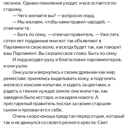
песенок. Однако поколения уходят, и все остается по-
старому.
— Чего желаете вы? — вопросил лорд.
— Мы желаем, чтобы нами правил чародей, —
отвечали те.
— Быть по сему, — отвечал правитель. — Уже пять
сотен лет подданные мои вот так объявляют в
Парламенте свою волю, и всегда будет так, как говорит
ваш Парламент. Вы сказали свое слово. Быть по сему.
И лорд воздел руку и благословил парламентеров,
и они ушли.
Они ушли и вернулись к своим древним как мир
ремеслам: принялись выделывать кожу, и подгонять
железо к конским копытам, и ходить за цветами, и
радеть о тяжких нуждах земли; они жили так, как
заведено было исстари, и ожидали нового. А
престарелый правитель послал за своим старшим
сыном и призвал его к себе.
Очень скоро юноша предстал перед отцом, который
так и не двинулся со своего резного кресла. Свет