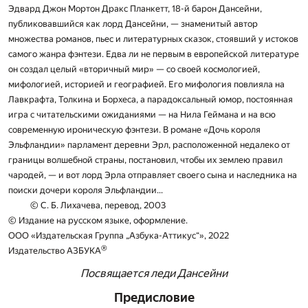
Эдвард Джон Мортон Дракс Планкетт, 18-й барон Дансейни,
публиковавшийся как лорд Дансейни, — знаменитый автор
множества романов, пьес и литературных сказок, стоявший у истоков
самого жанра фэнтези. Едва ли не первым в европейской литературе
он создал целый «вторичный мир» — со своей космологией,
мифологией, историей и географией. Его мифология повлияла на
Лавкрафта, Толкина и Борхеса, а парадоксальный юмор, постоянная
игра с читательскими ожиданиями — на Нила Геймана и на всю
современную ироническую фэнтези. В романе «Дочь короля
Эльфландии» парламент деревни Эрл, расположенной недалеко от
границы волшебной страны, постановил, чтобы их землею правил
чародей, — и вот лорд Эрла отправляет своего сына и наследника на
поиски дочери короля Эльфландии...
© С. Б. Лихачева, перевод, 2003
© Издание на русском языке, оформление.
ООО «Издательская Группа „Азбука-Аттикус“», 2022
®
Издательство АЗБУКА
Посвящается леди Дансейни
Предисловие