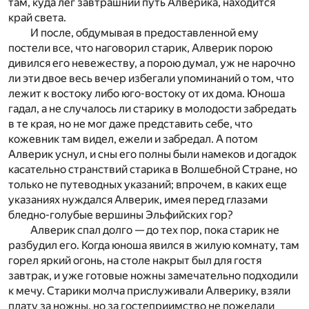
там, куда лег завтрашний путь Алверика, находится
край света.
И после, обдумывая в предоставленной ему
постели все, что наговорил старик, Алверик порою
дивился его невежеству, а порою думал, уж не нарочно
ли эти двое весь вечер избегали упоминаний о том, что
лежит к востоку либо юго-востоку от их дома. Юноша
гадал, а не случалось ли старику в молодости забредать
в те края, но не мог даже представить себе, что
кожевник там видел, ежели и забредал. А потом
Алверик уснул, и сны его полны были намеков и догадок
касательно странствий старика в Волшебной Стране, но
только не путеводных указаний; впрочем, в каких еще
указаниях нуждался Алверик, имея перед глазами
бледно-голубые вершины Эльфийских гор?
Алверик спал долго — до тех пор, пока старик не
разбудил его. Когда юноша явился в жилую комнату, там
горел яркий огонь, на столе накрыт был для гостя
завтрак, и уже готовые ножны замечательно подходили
к мечу. Старики молча прислуживали Алверику, взяли
плату за ножны, но за гостеприимство не пожелали