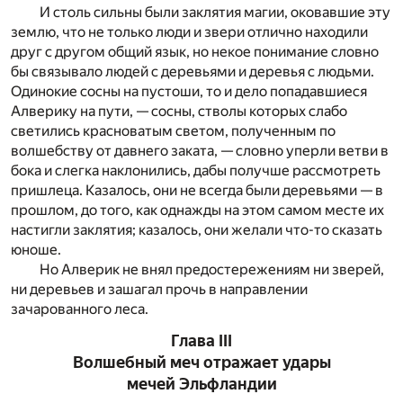
И столь сильны были заклятия магии, оковавшие эту
землю, что не только люди и звери отлично находили
друг с другом общий язык, но некое понимание словно
бы связывало людей с деревьями и деревья с людьми.
Одинокие сосны на пустоши, то и дело попадавшиеся
Алверику на пути, — сосны, стволы которых слабо
светились красноватым светом, полученным по
волшебству от давнего заката, — словно уперли ветви в
бока и слегка наклонились, дабы получше рассмотреть
пришлеца. Казалось, они не всегда были деревьями — в
прошлом, до того, как однажды на этом самом месте их
настигли заклятия; казалось, они желали что-то сказать
юноше.
Но Алверик не внял предостережениям ни зверей,
ни деревьев и зашагал прочь в направлении
зачарованного леса.
Глава III
Волшебный меч отражает удары
мечей Эльфландии