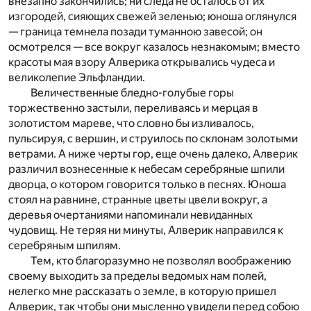
внезапно закончились; ни следа не осталось от их
изгородей, сияющих свежей зеленью; юноша оглянулся
— граница темнела позади туманною завесой; он
осмотрелся — все вокруг казалось незнакомым; вместо
красоты мая взору Алверика открывались чудеса и
великолепие Эльфландии.
Величественные бледно-голубые горы
торжественно застыли, переливаясь и мерцая в
золотистом мареве, что словно бы изливалось,
пульсируя, с вершин, и струилось по склонам золотыми
ветрами. А ниже черты гор, еще очень далеко, Алверик
различил вознесенные к небесам серебряные шпили
дворца, о котором говорится только в песнях. Юноша
стоял на равнине, странные цветы цвели вокруг, а
деревья очертаниями напоминали невиданных
чудовищ. Не теряя ни минуты, Алверик направился к
серебряным шпилям.
Тем, кто благоразумно не позволял воображению
своему выходить за пределы ведомых нам полей,
нелегко мне рассказать о земле, в которую пришел
Алверик, так чтобы они мысленно увидели перед собою