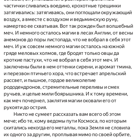
частички сливались воедино, крохотные трещинки
затягивались: затягиваясь, они поглощали окружающий
воздух, а вместе с воздухом и ведьминскую руну,
намертво ее схватывая. Вот так рожден был волшебный
меч. И немного осталось магии в лесах Англии, от весны
анемонов до поры листопада, что не вобрал в себя этот
меч. И уж совсем немного магии осталось на южной
гряде меловых холмов, где бродят только овцы да
кроткие пастухи, что не вобрал в себя этот меч. И
заключены были в нем оттенки сирени, и аромат тмина,
и перезвон птичьего хора, что встречает апрельский
рассвет, и пышное, гордое великолепие
рододендронов, стремительные переливы и смех
ручьев, и целые мили боярышника. И к тому времени,
как меч почернел, заклятия магии оковали его от
рукояти до острия.
Никто не сумеет рассказать вам всего об этом
мече; ибо те, кому ведомы пути Космоса, по которым
скитались некогда его металлы, пока Земля не словила
их одного за другим, проплывая мимо по своей орбите,