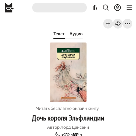
Текст
Аудио
Читать бесплатно онлайн книгу
Дочь короля Эльфландии
Автор
Лорд Дансени
👍
💡
🐼
8
2
2