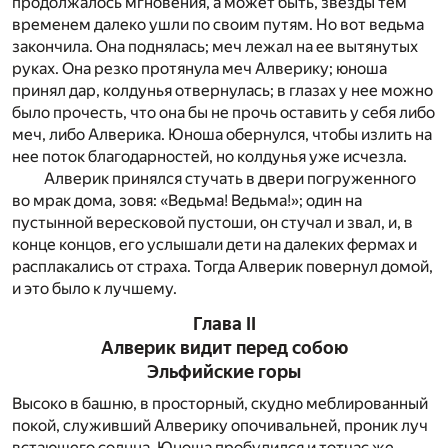
продолжалось мгновения, а может быть, звезды тем
временем далеко ушли по своим путям. Но вот ведьма
закончила. Она поднялась; меч лежал на ее вытянутых
руках. Она резко протянула меч Алверику; юноша
принял дар, колдунья отвернулась; в глазах у нее можно
было прочесть, что она бы не прочь оставить у себя либо
меч, либо Алверика. Юноша обернулся, чтобы излить на
нее поток благодарностей, но колдунья уже исчезла.
Алверик принялся стучать в двери погруженного
во мрак дома, зовя: «Ведьма! Ведьма!»; один на
пустынной вересковой пустоши, он стучал и звал, и, в
конце концов, его услышали дети на далеких фермах и
расплакались от страха. Тогда Алверик повернул домой,
и это было к лучшему.
Глава II
Алверик видит перед собою
Эльфийские горы
Высоко в башню, в просторный, скудно меблированный
покой, служивший Алверику опочивальней, проник луч
встающего солнца. Юноша пробудился и тотчас же