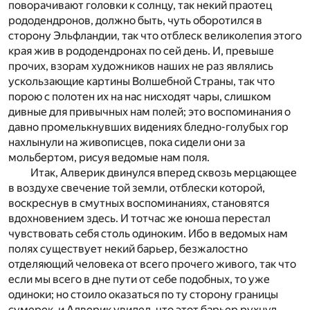
поворачивают головки к солнцу, так некий праотец
рододендронов, должно быть, чуть оборотился в
сторону Эльфландии, так что отблеск великолепия этого
края жив в рододендронах по сей день. И, превыше
прочих, взорам художников наших не раз являлись
ускользающие картины Волшебной Страны, так что
порою с полотен их на нас нисходят чары, слишком
дивные для привычных нам полей; это воспоминания о
давно промелькнувших видениях бледно-голубых гор
нахлынули на живописцев, пока сидели они за
мольбертом, рисуя ведомые нам поля.
Итак, Алверик двинулся вперед сквозь мерцающее
в воздухе свечение той земли, отблески которой,
воскреснув в смутных воспоминаниях, становятся
вдохновением здесь. И тотчас же юноша перестал
чувствовать себя столь одиноким. Ибо в ведомых нам
полях существует некий барьер, безжалостно
отделяющий человека от всего прочего живого, так что
если мы всего в дне пути от себе подобных, то уже
одиноки; но стоило оказаться по ту сторону границы
сумерек, и Алверик увидел, что этот барьер рухнул.