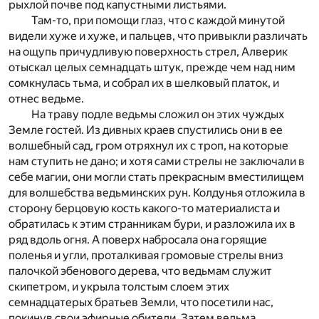
рыхлой почве под капустными листьями.
Там-то, при помощи глаз, что с каждой минутой
видели хуже и хуже, и пальцев, что привыкли различать
на ощупь причудливую поверхность стрел, Алверик
отыскал целых семнадцать штук, прежде чем над ним
сомкнулась тьма, и собрал их в шелковый платок, и
отнес ведьме.
На траву подле ведьмы сложил он этих чуждых
Земле гостей. Из дивных краев спустились они в ее
волшебный сад, гром отряхнул их с троп, на которые
нам ступить не дано; и хотя сами стрелы не заключали в
себе магии, они могли стать прекрасным вместилищем
для волшебства ведьминских рун. Колдунья отложила в
сторону берцовую кость какого-то материалиста и
обратилась к этим странникам бури, и разложила их в
ряд вдоль огня. А поверх набросала она горящие
поленья и угли, проталкивая громовые стрелы вниз
палочкой эбенового дерева, что ведьмам служит
скипетром, и укрыла толстым слоем этих
семнадцатерых братьев Земли, что посетили нас,
покинув свои эфирные обители. Затем ведьма