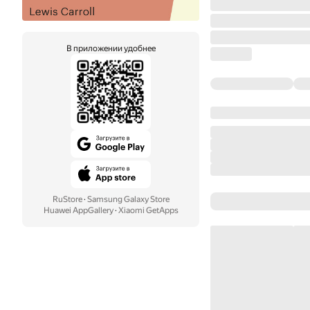
В приложении удобнее
RuStore
·
Samsung Galaxy Store
Huawei AppGallery
·
Xiaomi GetApps