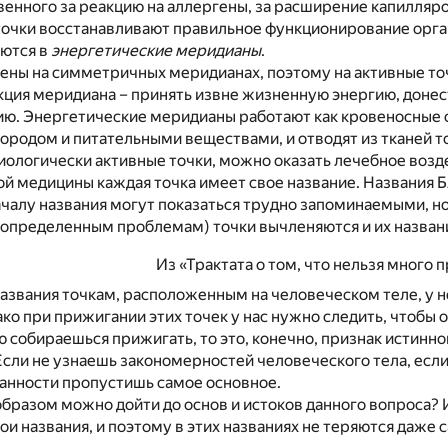
венного за реакцию на аллергены, за расширение капилляр
чки восстанавливают правильное функционирование органо
яются в
энергетические меридианы
.
ны на симметричных меридианах, поэтому на активные точ
ция меридиана – принять извне жизненную энергию, донести
ию. Энергетические меридианы работают как кровеносные с
родом и питательными веществами, и отводят из тканей т
ологически активные точки, можно оказать лечебное возде
й медицины каждая точка имеет свое название. Названия 
чалу названия могут показаться трудно запоминаемыми, но
определенным проблемам) точки вычленяются и их названи
Из «Трактата о том, что нельзя много 
названия точкам, расположенным на человеческом теле, у 
ако при прижигании этих точек у нас нужно следить, чтобы 
ю собираешься прижигать, то это, конечно, признак истинн
Если не узнаешь закономерностей человеческого тела, если 
анности пропустишь самое основное.
образом можно дойти до основ и истоков данного вопроса? И
ои названия, и поэтому в этих названиях не теряются даж