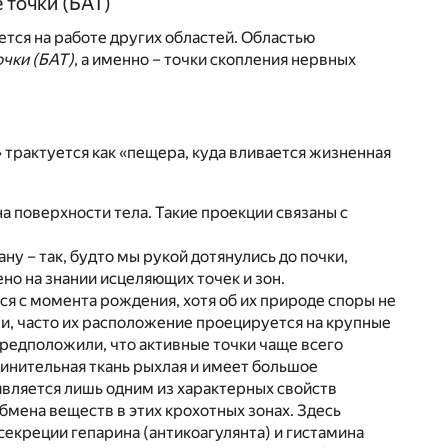
 точки (БАТ)
ется на работе других областей. Областью
очки (БАТ)
, а именно – точки скопления нервных
трактуется как «пещера, куда вливается жизненная
а поверхности тела. Такие проекции связаны с
у – так, будто мы рукой дотянулись до почки,
но на знании исцеляющих точек и зон.
 с момента рождения, хотя об их природе споры не
жи, часто их расположение проецируется на крупные
редположили, что активные точки чаще всего
инительная ткань рыхлая и имеет большое
является лишь одним из характерных свойств
бмена веществ в этих крохотных зонах. Здесь
секреции гепарина (антикоагулянта) и гистамина