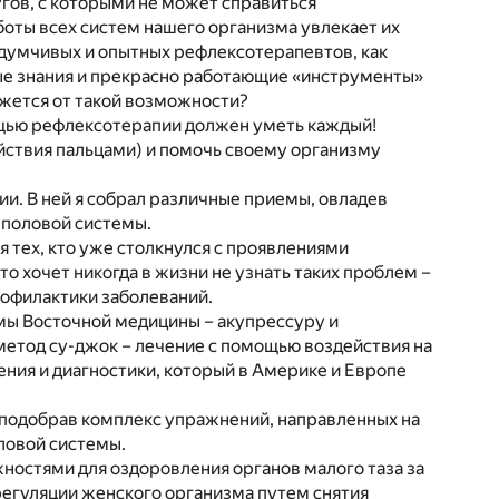
угов, с которыми не может справиться
оты всех систем нашего организма увлекает их
 вдумчивых и опытных рефлексотерапевтов, как
ьные знания и прекрасно работающие «инструменты»
ажется от такой возможности?
мощью рефлексотерапии должен уметь каждый!
йствия пальцами) и помочь своему организму
ии. В ней я собрал различные приемы, овладев
еполовой системы.
ля тех, кто уже столкнулся с проявлениями
то хочет никогда в жизни не узнать таких проблем –
офилактики заболеваний.
мы Восточной медицины – акупрессуру и
метод су-джок – лечение с помощью воздействия на
ения и диагностики, который в Америке и Европе
, подобрав комплекс упражнений, направленных на
ловой системы.
остями для оздоровления органов малого таза за
егуляции женского организма путем снятия