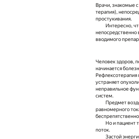
Врачи, знакомые 
терапия), непосре
простукивания.
Интересно, ч
непосредственно в
вводимого препар
Человек здоров, 
начинается болезн
Рефлексотерапия 
устраняет опухоли
неправильное функ
систем.
Предмет возде
равномерного тока
беспрепятственно
Но и пациент
поток.
Застой энерги