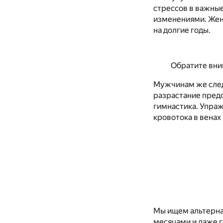
стрессов в важные
изменениями. Жен
на долгие годы.
Обратите вним
Мужчинам же след
разрастание предс
гимнастика. Упра
кровотока в венах
Мы ищем альтерна
месяцами и даже г