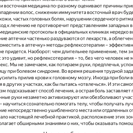
и восточная медицина по-разному оценивают причины при
ыпадении волос, снижении иммунитета восточный врач буд
кожи, частых головных болях, нарушении сердечного ритма
ход к лечению не противоречит представлениям западных в
о медицинские протоколы в официальных клиниках нередко
ие аптечки частенько раздуваются от лекарств, а облегче
местить в аптечку» методы рефлексотерапии – эффективнос
не придется. Наоборот: чем длительнее применение, тем з
 это удивит, но рефлексотерапия – то, без чего человек не
кс. Мы не замечаем, как потираем руки, предплечья, успо
цу при болевом синдроме. Во время решения трудной зада
 усилить прилив крови к головному мозгу. Иногда при боли
в других участках, как бы пытаясь «отвлечься». И эти са
зм подсказывает способ лечения, а острая боль заставляет
ные руки незаметно активизируют или обезболивают участ
 научиться сознательно помогать телу, чтобы получать лу
ие непосредственно ушибленного места или отдаленных от
стало настоящей лечебной практикой, расположение этих зон
олагает обширными знаниями о них, чтобы оказывать помощ