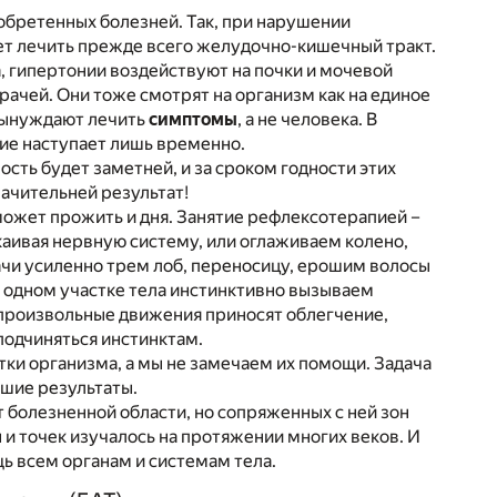
обретенных болезней. Так, при нарушении
ет лечить прежде всего желудочно-кишечный тракт.
, гипертонии воздействуют на почки и мочевой
рачей. Они тоже смотрят на организм как на единое
 вынуждают лечить
симптомы
, а не человека. В
ние наступает лишь временно.
ть будет заметней, и за сроком годности этих
начительней результат!
 может прожить и дня. Занятие рефлексотерапией –
каивая нервную систему, или оглаживаем колено,
чи усиленно трем лоб, переносицу, ерошим волосы
 в одном участке тела инстинктивно вызываем
мопроизвольные движения приносят облегчение,
 подчиняться инстинктам.
ки организма, а мы не замечаем их помощи. Задача
чшие результаты.
 болезненной области, но сопряженных с ней зон
 и точек изучалось на протяжении многих веков. И
ь всем органам и системам тела.