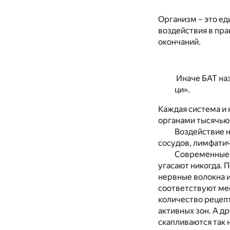
Организм – это ед
воздействия в пр
окончаний.
Иначе БАТ наз
ци».
Каждая система и 
органами тысячью 
Воздействие н
сосудов, лимфатич
Современные у
угасают никогда. 
нервные волокна и
соответствуют мес
количество рецепт
активных зон. А д
скапливаются так 