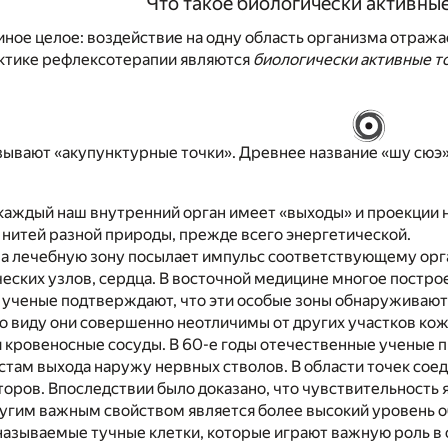
Что такое биологически активные
иное целое: воздействие на одну область организма отража
актике рефлексотерапии являются
биологически активные т
ывают «акупунктурные точки». Древнее название «шу сюэ» 
каждый наш внутренний орган имеет «выходы» и проекции н
нитей разной природы, прежде всего энергетической.
а лечебную зону посылает импульс соответствующему орган
еских узлов, сердца. В восточной медицине многое построе
ченые подтверждают, что эти особые зоны обнаруживаются
По виду они совершенно неотличимы от других участков ко
 кровеносные сосуды. В 60-е годы отечественные ученые п
там выхода наружу нервных стволов. В области точек соед
оров. Впоследствии было доказано, что чувствительность 
ругим важным свойством является более высокий уровень о
называемые тучные клетки, которые играют важную роль в 