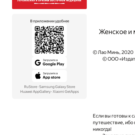
В приложении удобнее
Женское и 
© Лао Минь, 2020
© ООО «Издат
RuStore
·
Samsung Galaxy Store
Huawei AppGallery
·
Xiaomi GetApps
Если вы готовы к 
путешествие, ибо 
никогда!