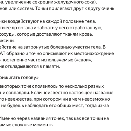
ов, увеличение секреции желудочного сока).
в или систем. Точки прилегают друг к другу очень
ки воздействуют на каждой половине тела.
 ее до органа и забрать у него отработанную,
осуды, которые доставляют тканям кровь,
оксины.
йствие на затронутые болезнью участки тела. В
БАТ образно и точно описывают их местонахождение
 постепенно часто используемые («свои»,
я откладываются в памяти.
прижигать голову»
некоторых точек появилось по несколько разных
они совпадали. Если неизвестно настоящее название
ого невежества, при котором ни в чем невозможно
не будешь наблюдать его общих мест, тогда из-за
менно через названия точек, так как все точки на
е самые сложные моменты.