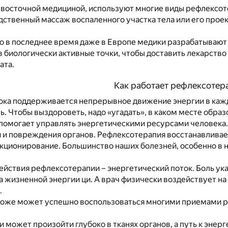
с восточной медициной, используют многие виды рефлексот
дственный массаж воспаленного участка тела или его проекци
то в последнее время даже в Европе медики разрабатываю
 биологически активные точки, чтобы доставить лекарство
ата.
Как работает рефлексотер
пока поддерживается непрерывное движение энергии в каж
ь. Чтобы выздороветь, надо «угадать», в каком месте образ
помогает управлять энергетическими ресурсами человека. 
 и повреждения органов. Рефлексотерапия восстанавливае
ционирование. Большинство наших болезней, особенно в н
йствия рефлексотерапии – энергетический поток. Боль ук
 жизненной энергии ци. А врач физически воздействует на
.
 тоже может успешно воспользоваться многими приемами р
и может произойти глубоко в тканях органов, а путь к эне