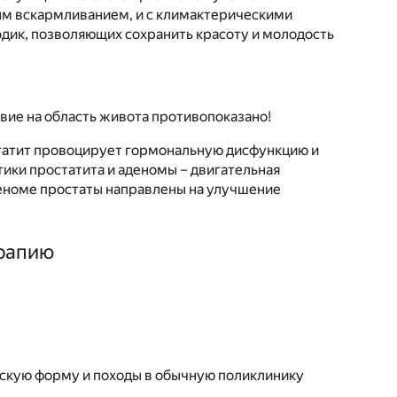
ным вскармливанием, и с климактерическими
дик, позволяющих сохранить красоту и молодость
вие на область живота противопоказано!
татит провоцирует гормональную дисфункцию и
ики простатита и аденомы – двигательная
деноме простаты направлены на улучшение
ерапию
ескую форму и походы в обычную поликлинику