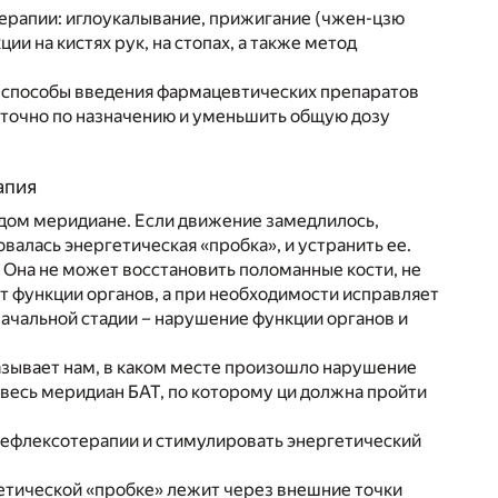
ерапии: иглоукалывание, прижигание (чжен-цзю
и на кистях рук, на стопах, а также метод
т способы введения фармацевтических препаратов
 точно по назначению и уменьшить общую дозу
апия
дом меридиане. Если движение замедлилось,
овалась энергетическая «пробка», и устранить ее.
Она не может восстановить поломанные кости, не
т функции органов, а при необходимости исправляет
ачальной стадии – нарушение функции органов и
азывает нам, в каком месте произошло нарушение
 весь меридиан БАТ, по которому ци должна пройти
ефлексотерапии и стимулировать энергетический
ргетической «пробке» лежит через внешние точки