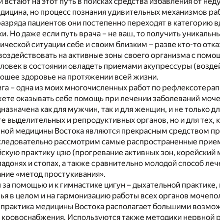
 встают на этот путь в поисках средства избавления от нед
ицина, но процесс познания удивительных механизмов раб
 разряда пациентов они постепенно переходят в категорию
и. Но даже если путь врача – не ваш, то получить уникал
ической ситуации себе и своим близким – разве кто-то отк
 воздействовать на активные зоны своего организма с по
ловек в состоянии овладеть приемами акупрессуры (возде
ошее здоровье на протяжении всей жизни.
га – одна из моих многочисленных работ по рефлексотерап
ете оказывать себе помощь при лечении заболеваний моч
дназначена как для мужчин, так и для женщин, и не только д
е выделительных и репродуктивных органов, но и для тех, к
ной медицины Востока являются прекрасным средством пр
оследовательно рассмотрим самые распространенные прие
скую практику цзю (прогревание активных зон, корейский 
ладонях и стопах, а также сравнительно молодой способ леч
ание «метод простукивания».
за помощью и к гимнастике цигун – дыхательной практике
ья в целом и на гармонизацию работы всех органов мочепо
практика медицины Востока располагает большими возможн
х кровоснабжения. Используются также методики нервной р