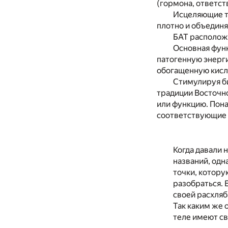
(гормона, ответст
Исцеляющие то
плотно и объедин
БАТ расположе
Основная функ
патогенную энерг
обогащенную кисло
Стимулируя би
традиции Восточно
или функцию. Пона
соответствующие 
Когда давали 
названий, одн
точки, котору
разобраться. 
своей расхляб
Так каким же 
теле имеют св