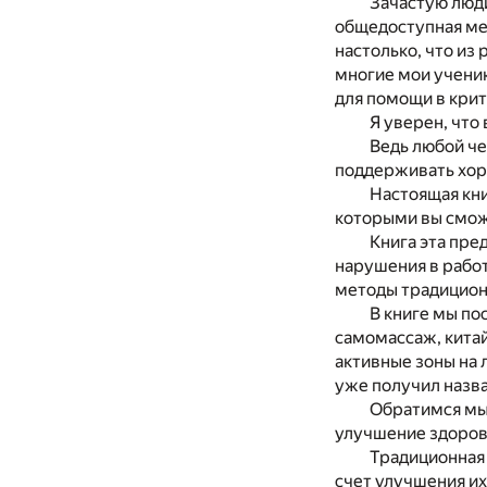
Зачастую люди
общедоступная мед
настолько, что из
многие мои ученик
для помощи в крит
Я уверен, что
Ведь любой че
поддерживать хор
Настоящая кни
которыми вы смож
Книга эта пре
нарушения в работ
методы традицион
В книге мы п
самомассаж, китай
активные зоны на 
уже получил назв
Обратимся мы 
улучшение здоров
Традиционная 
счет улучшения и