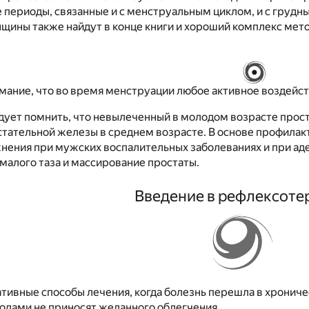
 периоды, связанные и с менструальным циклом, и с груд
щины также найдут в конце книги и хороший комплекс мето
ание, что во время менструации любое активное воздейст
ует помнить, что невылеченный в молодом возрасте прос
тательной железы в среднем возрасте. В основе профилакт
жнения при мужских воспалительных заболеваниях и при а
 малого таза и массирование простаты.
Введение в рефлексот
тивные способы лечения, когда болезнь перешла в хронич
одами не приносят желанного облегчения.