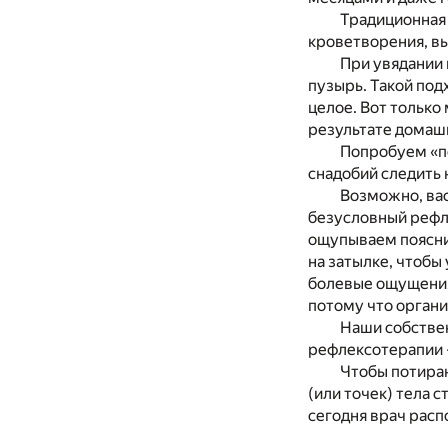
Традиционная 
кроветворения, в
При увядании 
пузырь. Такой под
целое. Вот тольк
результате домашн
Попробуем «по
снадобий следить 
Возможно, вас
безусловный рефле
ощупываем поясни
на затылке, чтобы
болевые ощущения 
потому что органи
Наши собствен
рефлексотерапии –
Чтобы потиран
(или точек) тела 
сегодня врач расп