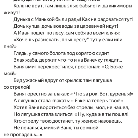
Коль не врут, там лишь злые бабы-еги, да кикиморы
живут!
Дунька с Манькой были рады! Как не радоваться тут!
Дочь купца, дочь воеводы за царевичей идут!
А Иван пошел по лесу, сам себя во всем кляня:
«Хочешь разыскать „прынцессу“ тут у елки или
пня?»
Глядь, у самого болота под корягою сидит
Злая жаба, держит что-то и на Ванечку глядит…
Ваня вмиг перекрестился, простонал: « О, Боже
мой!»
Вид ужасный вдруг открылся: там лягушка
со стрелой!
Ваня горестно заплакал: « Что за рок! Вот, дурень я!»
А лягушка стала квакать: « Я жена теперь твоя!»
Хотел Ваня воротиться без стрелы, мол, не нашел,
Но лягушка стала злиться: « Ну, куда же ты пошел!
Кто стрелу твою достанет, ту женою назовешь,
Не печалься, милый Ваня, ты со мной
не пропадешь…»