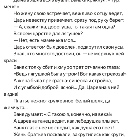
меня!»
Но жену свою встречает, вежливо к отцу ведет,
Царь невестку привечает, сразу под руку берет:
— А, скажи- ка, дорогуша, ты такая там одна?
В своем царстве для лягушек?
— Нет, есть маменька моя…
Царь ответом был доволен, подкрутил свои усы,
Знал, что многого достоин, он — не меркнувшей
красы!
Ваня с толку сбит и хмуро трет отчаянно глаза:
«Ведь лягушкой была утром! Вот какая стрекоза!»
А жена была прекрасна: синеока и стройна,
И с улыбкой доброй, ясной… Да! Царевна в ней
видна!
Платье нежно-кружевное, белый шелк, да
жемчуга…
Ваня думает: « С такою я, конечно, на века!»
А царевна танец водит, как лебедушка плывет,
Ваня глаз с нее не сводит, как душа его поет!
Жены братьев поскакали, закрутились как круги,