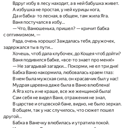
Вдруг избу в лесу находит, а в ней бабушка живет.
А избушка не простая, у ней курицы нога,
Да и бабка- то лесная, в общем, там жила Яга.
Ваня постучался в избу…
— Что, Ванюшенька, пришел? — кричит бабка
с оптимизмом, —
Рада, очень хорошо! Заждалась тебя, дружочек,
задержался ты в пути…
Хочешь, чтоб дала клубочек, до Кощея чтоб дойти?
Ваня подивился бабке, «все-то знает про меня!»
— Не загадывай загадки… Покорми, не ел три дня!
Бабка Ваню накормила, любовалась краем глаз:
В нем была мужская сила, он красавчик был у нас!
Мудрая царевна даже была в Ваню влюблена!
А Яга хоть и не краше, все же женщиной была!
Сам себя не видел Ваня, отражения не знал,
В царстве и отцовской бане, видно, не было зеркал.
В общем, так у нас случилось, что сюжет пошел
другой…
Бабка в Ванечку влюбилась и утратила покой.