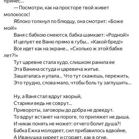
принес…
— Посмотри, как на просторе твой живет
молокосос!
Яблоко толкнул по блюдцу, она смотрит: «Боже
мой!»
Ваня с бабкою смеются, бабка шамкает: «Родной!»
И целует ее Ваню прямо в губы… «Какой бред!»
Все идет как на экране… «Сколько ж этой бабке
лет?!»
Тут царевне стала худо, слишком ранила ее
Эта Ванина остуда и царевича житье.
Зашаталась и упала… Что тут скажешь, пережить,
Это трудно, слова мало, чтобы боль ту заглушить…
Ну, а Ваня стал вдруг хворый,
Старики ведь не соврут…
Привороты, заговоры до добра не доведут.
То вдруг встанет на пороге, то приляжет не дыша,
И никак понять не может: отчего болит душа?!
Бабка Ежка молодеет, сил прибавилось вдвойне,
А Иванушка хиреет и сгорает, как в огне.