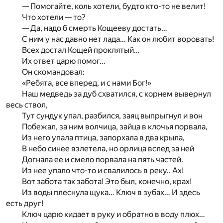
— Помогайте, коль хотели, будто кто-то не велит!
Что хотели — то?
— Да, надо б смерть Кощееву достать…
С ним у нас давно нет лада… Как он любит воровать!
Всех достал Кощей проклятый…
Их ответ царю помог…
Он скомандовал:
«Ребята, все вперед, и с нами Бог!»
Наш медведь за дуб схватился, с корнем вывернул
весь ствол,
Тут сундук упал, разбился, заяц выпрыгнул и вон
Побежал, за ним волчица, зайца в клочья порвала,
Из него упала птица, запорхала в два крыла,
В небо синее взлетела, но орлица вслед за ней
Догнала ее и смело порвала на пять частей.
Из нее упало что-то и свалилось в реку.. Ах!
Вот забота так забота! Это был, конечно, крах!
Из воды плеснула щука… Ключ в зубах… И здесь
есть друг!
Ключ царю кидает в руку и обратно в воду плюх…