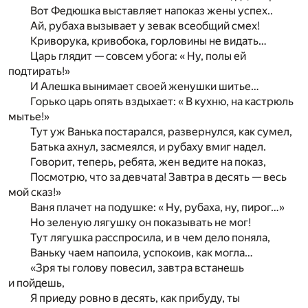
Вот Федюшка выставляет напоказ жены успех..
Ай, рубаха вызывает у зевак всеобщий смех!
Криворука, кривобока, горловины не видать…
Царь глядит — совсем убога: « Ну, полы ей
подтирать!»
И Алешка вынимает своей женушки шитье…
Горько царь опять вздыхает: « В кухню, на кастрюль
мытье!»
Тут уж Ванька постарался, развернулся, как сумел,
Батька ахнул, засмеялся, и рубаху вмиг надел.
Говорит, теперь, ребята, жен ведите на показ,
Посмотрю, что за девчата! Завтра в десять — весь
мой сказ!»
Ваня плачет на подушке: « Ну, рубаха, ну, пирог…»
Но зеленую лягушку он показывать не мог!
Тут лягушка расспросила, и в чем дело поняла,
Ваньку чаем напоила, успокоив, как могла…
«Зря ты голову повесил, завтра встанешь
и пойдешь,
Я приеду ровно в десять, как прибуду, ты