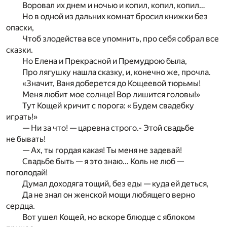
Воровал их днем и ночью и копил, копил, копил…
Но в одной из дальних комнат бросил книжки без
опаски,
Чтоб злодейства все упомнить, про себя собрал все
сказки.
Но Елена и Прекрасной и Премудрою была,
Про лягушку нашла сказку, и, конечно же, прочла.
«Значит, Ваня доберется до Кощеевой тюрьмы!
Меня любит мое солнце! Вор лишится головы!»
Тут Кощей кричит с порога: « Будем свадебку
играть!»
— Ни за что! — царевна строго.- Этой свадьбе
не бывать!
— Ах, ты гордая какая! Ты меня не задевай!
Свадьбе быть — я это знаю… Коль не люб —
поголодай!
Думал доходяга тощий, без еды — куда ей деться,
Да не знал он женской мощи любящего верно
сердца.
Вот ушел Кощей, но вскоре блюдце с яблоком