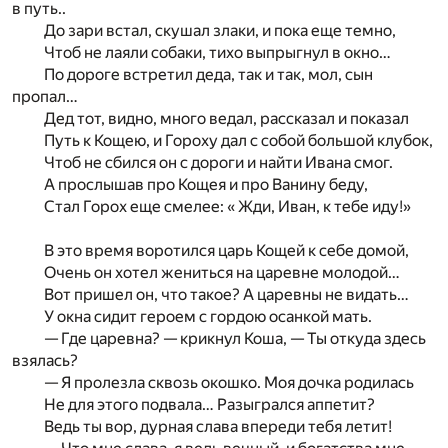
в путь..
До зари встал, скушал злаки, и пока еще темно,
Чтоб не лаяли собаки, тихо выпрыгнул в окно…
По дороге встретил деда, так и так, мол, сын
пропал…
Дед тот, видно, много ведал, рассказал и показал
Путь к Кощею, и Гороху дал с собой большой клубок,
Чтоб не сбился он с дороги и найти Ивана смог.
А прослышав про Кощея и про Ванину беду,
Стал Горох еще смелее: « Жди, Иван, к тебе иду!»
В это время воротился царь Кощей к себе домой,
Очень он хотел жениться на царевне молодой…
Вот пришел он, что такое? А царевны не видать…
У окна сидит героем с гордою осанкой мать.
— Где царевна? — крикнул Коша, — Ты откуда здесь
взялась?
— Я пролезла сквозь окошко. Моя дочка родилась
Не для этого подвала… Разыгрался аппетит?
Ведь ты вор, дурная слава впереди тебя летит!