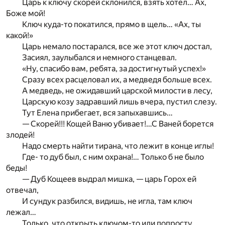
Царь к ключу скорей склонился, взять хотел… Ах,
Боже мой!
Ключ куда-то покатился, прямо в щель… «Ах, ты
какой!»
Царь немало постарался, все же этот ключ достал,
Засиял, заулыбался и немного станцевал.
«Ну, спасибо вам, ребята, за достигнутый успех!»
Сразу всех расцеловал их, а медведя больше всех.
А медведь, не ожидавший царской милости в лесу,
Царскую козу задравший лишь вчера, пустил слезу.
Тут Елена прибегает, вся запыхавшись…
— Скорей!!! Кощей Ваню убивает!…С Ваней борется
злодей!
Надо смерть найти тирана, что лежит в конце иглы!
Где- то дуб был, с ним охрана!… Только б не было
беды!
— Дуб Кощеев выдрал мишка, — царь Горох ей
отвечал,
И сундук разбился, видишь, не игла, там ключ
лежал…
Только, что открыть ключом-то или попросту