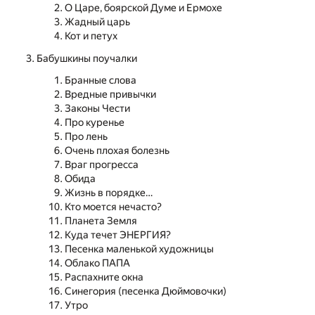
О Царе, боярской Думе и Ермохе
Жадный царь
Кот и петух
Бабушкины поучалки
Бранные слова
Вредные привычки
Законы Чести
Про куренье
Про лень
Очень плохая болезнь
Враг прогресса
Обида
Жизнь в порядке…
Кто моется нечасто?
Планета Земля
Куда течет ЭНЕРГИЯ?
Песенка маленькой художницы
Облако ПАПА
Распахните окна
Синегория (песенка Дюймовочки)
Утро