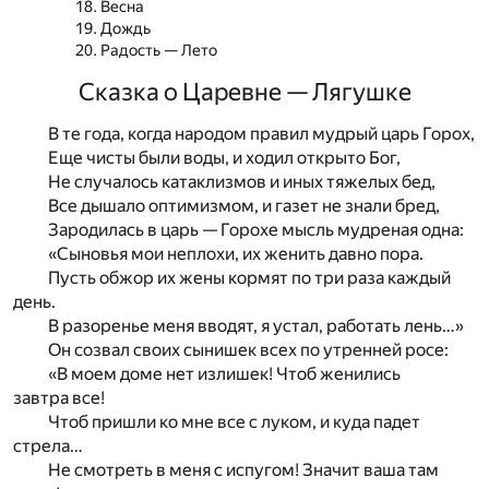
Весна
Дождь
Радость — Лето
Сказка о Царевне — Лягушке
В те года, когда народом правил мудрый царь Горох,
Еще чисты были воды, и ходил открыто Бог,
Не случалось катаклизмов и иных тяжелых бед,
Все дышало оптимизмом, и газет не знали бред,
Зародилась в царь — Горохе мысль мудреная одна:
«Сыновья мои неплохи, их женить давно пора.
Пусть обжор их жены кормят по три раза каждый
день.
В разоренье меня вводят, я устал, работать лень…»
Он созвал своих сынишек всех по утренней росе:
«В моем доме нет излишек! Чтоб женились
завтра все!
Чтоб пришли ко мне все с луком, и куда падет
стрела…
Не смотреть в меня с испугом! Значит ваша там