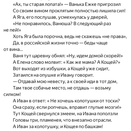
«Ах, ты старая лопата!» — Ванька Ежке пригрозил
Со своим вином проклятым полностью лишила сил!
А Яга, его послушав, усмехнулась у дверей,
«Не понравилось, Ванюша? В следующий раз
не пей!»
Хоть Яга была порочна, ведь не скажешь «не права»,
Да, в российской жизни точно — беды чаще
от вина…
Ваня тут царевну обнял: «Ну, идем домой скорей!»
А Елена слово молвит: « Как же мама? А Кощей?»
Вот выходят из избушки, а Кощей уже сидит,
Затаился на опушке и Ивану говорит.
— Отдавай мою невесту, а к своей иди в тот дом,
Там твое собачье место, не отдашь — возьму
силком!
А Иван в ответ: « Не хочешь колотушки от тоски?
Она сразу, если ропчешь, вправит глупые мозги!»
Тут Кощей свернулся змеем, на Ивана поползли
Головы три, пламенея, что внезапно отрасли.
А Иван за колотушку, и Кощея по башкам!