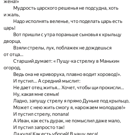
жена!»
Мудрость царского решенья не подсудна, хоть
и жаль,
Надо исполнять веленье, что поделать царь есть
царь!
Вот пришли с утра пораньше сыновья к крыльцу
дворца,
Взяли стрелы, лук, поблажек не дождешься
от отца…
Старший думает: « Пущу-ка стрелку в Манькин
огород,
Ведь она не криворука, плавно водит хоровод!».
И пустил… А средний мыслит:
Не дает отец житья… Хочет, чтобы щи прокисли…
Ну, какая мне семья!
Ладно, запущу стрелу я прямо Дуньке под крыльцо,
Может с нею жить смогу я, нарожаем молодцов!»
И пустил стрелу, попала!
А Иван, как есть дурак, не помыслил даже мало,
И пустил запросто так!
Да куда! Как есть убогий! В чащу леса!