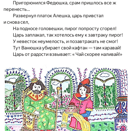
Пригорюнился Федюшка, срам пришлось все ж
перенесть…
Развернул платок Алешка, царь привстал
и снова сел,
На подносе головешки, пирог попросту сгорел!
Царь заплакал, так хотелось ему к завтраку пирог!
У невесток неумелость, и позавтракать не смог!
Тут Ванюшка убирает свой кафтан — там каравай!
Царь от радости взвывает: « Чай скорее наливай!»