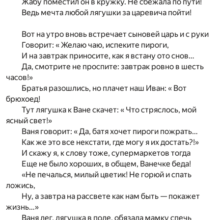
Жабу поместил он в кружку. Не сбежала по пути!
Ведь мечта любой лягушки за царевича пойти!
Вот на утро вновь встречает сыновей царь и с руки
Говорит: « Желаю чаю, испеките пироги,
И на завтрак приносите, как я встану ото снов…
Да, смотрите не проспите: завтрак ровно в шесть
часов!»
Братья разошлись, но плачет наш Иван: « Вот
брюхоед!
Тут лягушка к Ване скачет: « Что стряслось, мой
ясный свет!»
Ваня говорит: « Да, батя хочет пироги пожрать…
Как же это все некстати, где могу я их достать?!»
И скажу я, к слову тоже, супермаркетов тогда
Еще не было хороших, в общем, Ванечке беда!
«Не печалься, милый цветик! Не горюй и спать
ложись,
Ну, а завтра на рассвете как нам быть — покажет
жизнь…»
Ваня лег, лягушка в поле, обязала мамку спечь