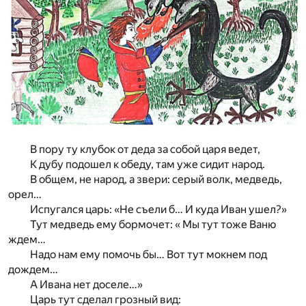
В пору ту клубок от деда за собой царя ведет,
К дубу подошел к обеду, там уже сидит народ.
В общем, не народ, а звери: серый волк, медведь,
орел…
Испугался царь: «Не съели б… И куда Иван ушел?»
Тут медведь ему бормочет: « Мы тут тоже Ваню
ждем…
Надо нам ему помочь бы… Вот тут мокнем под
дождем…
А Ивана нет доселе…»
Царь тут сделал грозный вид: