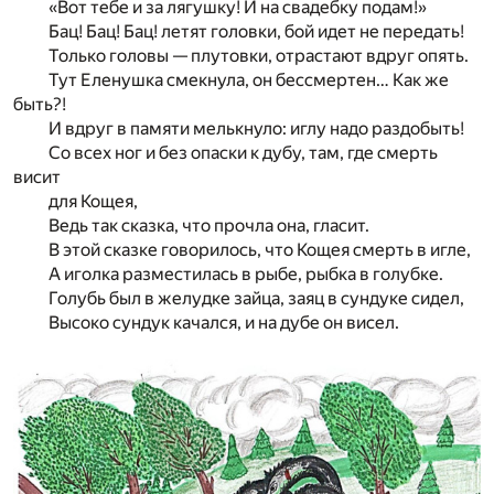
«Вот тебе и за лягушку! И на свадебку подам!»
Бац! Бац! Бац! летят головки, бой идет не передать!
Только головы — плутовки, отрастают вдруг опять.
Тут Еленушка смекнула, он бессмертен… Как же
быть?!
И вдруг в памяти мелькнуло: иглу надо раздобыть!
Со всех ног и без опаски к дубу, там, где смерть
висит
для Кощея,
Ведь так сказка, что прочла она, гласит.
В этой сказке говорилось, что Кощея смерть в игле,
А иголка разместилась в рыбе, рыбка в голубке.
Голубь был в желудке зайца, заяц в сундуке сидел,
Высоко сундук качался, и на дубе он висел.