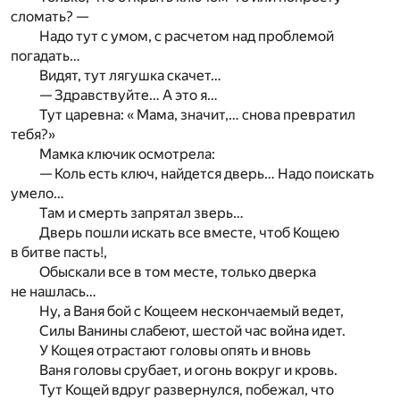
сломать? —
Надо тут с умом, с расчетом над проблемой
погадать…
Видят, тут лягушка скачет…
— Здравствуйте… А это я…
Тут царевна: « Мама, значит,… снова превратил
тебя?»
Мамка ключик осмотрела:
— Коль есть ключ, найдется дверь… Надо поискать
умело…
Там и смерть запрятал зверь…
Дверь пошли искать все вместе, чтоб Кощею
в битве пасть!,
Обыскали все в том месте, только дверка
не нашлась…
Ну, а Ваня бой с Кощеем нескончаемый ведет,
Силы Ванины слабеют, шестой час война идет.
У Кощея отрастают головы опять и вновь
Ваня головы срубает, и огонь вокруг и кровь.
Тут Кощей вдруг развернулся, побежал, что