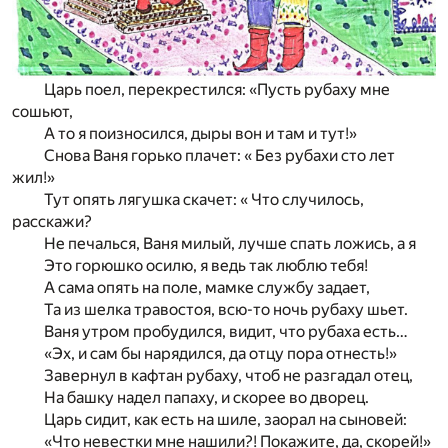
Царь поел, перекрестился: «Пусть рубаху мне
сошьют,
А то я поизносился, дыры вон и там и тут!»
Снова Ваня горько плачет: « Без рубахи сто лет
жил!»
Тут опять лягушка скачет: « Что случилось,
расскажи?
Не печалься, Ваня милый, лучше спать ложись, а я
Это горюшко осилю, я ведь так люблю тебя!
А сама опять на поле, мамке службу задает,
Та из шелка травостоя, всю-то ночь рубаху шьет.
Ваня утром пробудился, видит, что рубаха есть…
«Эх, и сам бы нарядился, да отцу пора отнесть!»
Завернул в кафтан рубаху, чтоб не разгадал отец,
На башку надел папаху, и скорее во дворец.
Царь сидит, как есть на шиле, заорал на сыновей:
«Что невестки мне нашили?! Покажите, да, скорей!»