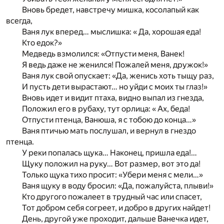
Вновь бредет, навстречу мишка, косолапый как
всегда,
Ваня лук вперед… мыслишка: « Да, хорошая еда!
Кто едок?»
Медведь взмолился: «Отпусти меня, Ванек!
Я ведь даже не женился! Пожалей меня, дружок!»
Ваня лук свой опускает: «Да, женись хоть тыщу раз,
И пусть дети вырастают… но уйди с моих ты глаз!»
Вновь идет и видит птаха, видно выпал из гнезда,
Положил его в рубаху, тут орлица: « Ах, беда!
Отпусти птенца, Ванюша, я с тобою до конца…»
Ваня птичью мать послушал, и вернул в гнездо
птенца.
У реки попалась щука… Наконец, пришла еда!…
Щуку положил на руку… Вот размер, вот это да!
Только щука тихо просит: «Убери меня с мели…»
Ваня щуку в воду бросил: «Да, пожалуйста, плыви!»
Кто другого пожалеет в трудный час или спасет,
Тот добром себя согреет, и добро в других найдет!
День, другой уже проходит, дальше Ванечка идет,