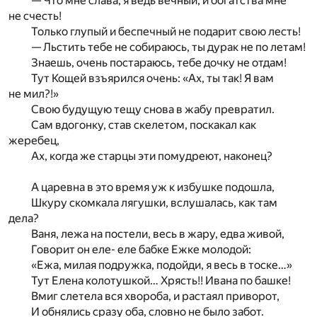
— Что мне слава, я ведь вечный, и богатства мне
не счесть!
Только глупый и беспечный не подарит свою лесть!
— Льстить тебе не собираюсь, ты дурак не по летам!
Знаешь, очень постараюсь, тебе дочку не отдам!
Тут Кощей взъярился очень: «Ах, ты так! Я вам
не мил?!»
Свою будущую тещу снова в жабу превратил.
Сам вдогонку, став скелетом, поскакал как
жеребец,
Ах, когда же старцы эти помудреют, наконец?
А царевна в это время уж к избушке подошла,
Шкуру скомкала лягушки, вслушалась, как там
дела?
Ваня, лежа на постели, весь в жару, едва живой,
Говорит он еле- еле бабке Ежке молодой:
«Ежа, милая подружка, подойди, я весь в тоске…»
Тут Елена колотушкой… Хрясть!! Ивана по башке!
Вмиг слетела вся хвороба, и растаял приворот,
И обнялись сразу оба, словно не было забот.