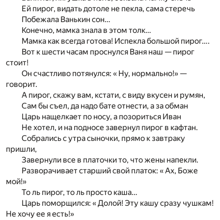
Ей пирог, видать дотоле не пекла, сама стеречь
Побежала Ванькин сон…
Конечно, мамка знала в этом толк…
Мамка как всегда готова! Испекла большой пирог….
Вот к шести часам проснулся Ваня наш — пирог
стоит!
Он счастливо потянулся: « Ну, нормально!» —
говорит.
А пирог, скажу вам, кстати, с виду вкусен и румян,
Сам бы съел, да надо бате отнести, а за обман
Царь нащелкает по носу, а позориться Иван
Не хотел, и на подносе завернул пирог в кафтан.
Собрались с утра сыночки, прямо к завтраку
пришли,
Завернули все в платочки то, что жены напекли.
Разворачивает старший свой платок: « Ах, Боже
мой!»
То ль пирог, то ль просто каша…
Царь поморщился: « Долой! Эту кашу сразу чушкам!
Не хочу ее я есть!»