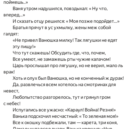
поймешь..»
Ваня утром надушился, повздыхал: « Ну что,
вперед…»
И сказать отцу решился: « Моя позже подойдет…»
Братья прячут в ус ухмылку, жены меж собой
галдят:
«Не привел Ванюшка милку! Так лягушки не едят
эту пищу!»
Что тут скажешь! Обсудить где, что, почем,
Все умеют, не замажешь рты чужие калачом!
Царь прослышал про лягушку, но не верил, мало ль
врак!
Хоть и олух был Ванюшка, но не конченный ж дурак!
Да, развлечься всем хотелось на смотринах для
невест,
Любопытство разгорелось, тут и грянул гром
с небес!
Испугались все ужасно: «Караул! Война! Резня!»
Ванька подскочил несчастный: « То зеленая моя!»
Все к окошку подбежали, там — карета, три коня,
Дама вышла вся в вуали, Ванька крякнул: «Чур,