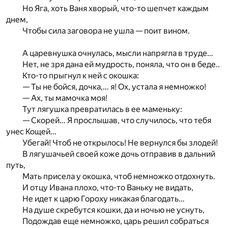
Но Яга, хоть Ваня хворый, что-то шепчет каждым
днем,
Чтобы сила заговора не ушла — поит вином.
А царевнушка очнулась, мысли напрягла в труде…
Нет, не зря дана ей мудрость, поняла, что он в беде..
Кто-то прыгнул к ней с окошка:
— Ты не бойся, дочка,… я! Ох, устала я немножко!
— Ах, ты мамочка моя!
Тут лягушка превратилась в ее маменьку:
— Скорей… Я прослышав, что случилось, что тебя
унес Кощей…
Убегай! Чтоб не открылось! Не вернулся бы злодей!
В лягушачьей своей коже дочь отправив в дальний
путь,
Мать присела у окошка, чтоб немножко отдохнуть.
И отцу Ивана плохо, что-то Ваньку не видать,
Не идет к царю Гороху никакая благодать…
На душе скребутся кошки, да и ночью не уснуть,
Подождав еще немножко, царь решил собраться