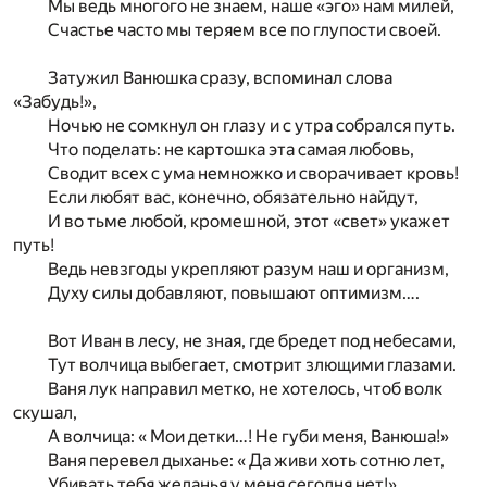
Мы ведь многого не знаем, наше «эго» нам милей,
Счастье часто мы теряем все по глупости своей.
Затужил Ванюшка сразу, вспоминал слова
«Забудь!»,
Ночью не сомкнул он глазу и с утра собрался путь.
Что поделать: не картошка эта самая любовь,
Сводит всех с ума немножко и сворачивает кровь!
Если любят вас, конечно, обязательно найдут,
И во тьме любой, кромешной, этот «свет» укажет
путь!
Ведь невзгоды укрепляют разум наш и организм,
Духу силы добавляют, повышают оптимизм….
Вот Иван в лесу, не зная, где бредет под небесами,
Тут волчица выбегает, смотрит злющими глазами.
Ваня лук направил метко, не хотелось, чтоб волк
скушал,
А волчица: « Мои детки…! Не губи меня, Ванюша!»
Ваня перевел дыханье: « Да живи хоть сотню лет,
Убивать тебя желанья у меня сегодня нет!»