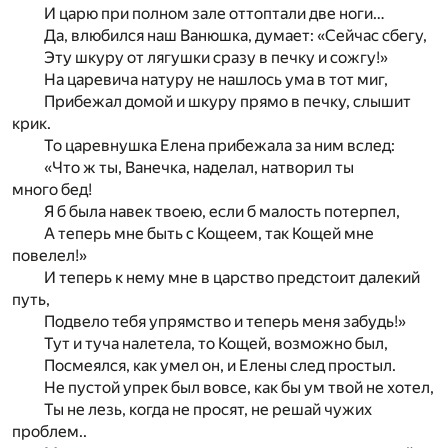
И царю при полном зале оттоптали две ноги…
Да, влюбился наш Ванюшка, думает: «Сейчас сбегу,
Эту шкуру от лягушки сразу в печку и сожгу!»
На царевича натуру не нашлось ума в тот миг,
Прибежал домой и шкуру прямо в печку, слышит
крик.
То царевнушка Елена прибежала за ним вслед:
«Что ж ты, Ванечка, наделал, натворил ты
много бед!
Я б была навек твоею, если б малость потерпел,
А теперь мне быть с Кощеем, так Кощей мне
повелел!»
И теперь к нему мне в царство предстоит далекий
путь,
Подвело тебя упрямство и теперь меня забудь!»
Тут и туча налетела, то Кощей, возможно был,
Посмеялся, как умел он, и Елены след простыл.
Не пустой упрек был вовсе, как бы ум твой не хотел,
Ты не лезь, когда не просят, не решай чужих
проблем..