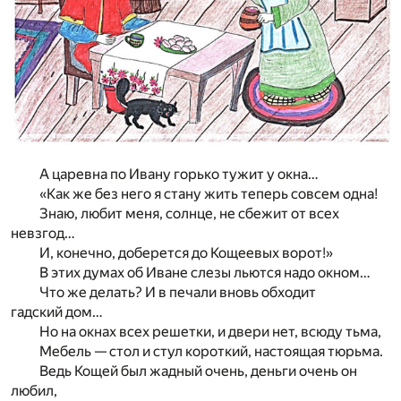
А царевна по Ивану горько тужит у окна…
«Как же без него я стану жить теперь совсем одна!
Знаю, любит меня, солнце, не сбежит от всех
невзгод…
И, конечно, доберется до Кощеевых ворот!»
В этих думах об Иване слезы льются надо окном…
Что же делать? И в печали вновь обходит
гадский дом…
Но на окнах всех решетки, и двери нет, всюду тьма,
Мебель — стол и стул короткий, настоящая тюрьма.
Ведь Кощей был жадный очень, деньги очень он
любил,