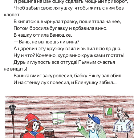
И решила на Ванюшку сделать мощный приворот,
Чтоб забыл свою лягушку, чтобы жить с ним без
хлопот.
В кипяток швырнула травку, пошептала на нее,
Потом бросила булавку и добавила вино.
В чашку отлила Ванюшке,
— Вань, не выпьешь ли вина?
А царевич эту кружку взял и выпил всю до дна.
Ну и что? Конечно, худо вино кружками глотать!
Дурь и глупость все оттуда! Пьяным счастья
не видать!
Ванька вмиг закуролесил, бабку Ежку залюбил,
И на стенку лук повесил, и Еленушку забыл…