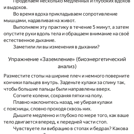
Проделаем несколько медленных и глубоких вдохов
и выдохов.
Во время вдоха прикладываем сопротивление
мышцами, надавливая на живот.
Выполняем эту практику в течение 5 минут, а затем
опустите руки вдоль тела и обращаем внимание на своё
естественное дыхание.
Заметили ли вы изменения в дыхании?
Упражнение «Заземление» (биоэнергетический
анализ)
Разместите стопы на ширине плеч и немного поверните
кончики пальцев внутрь. Заденьте кулаки за спину так,
чтобы большие пальцы были направлены вверх.
Согните колени, сохраняя пятки на полу.
Плавно наклонитесь назад, не убирая кулаки
с поясницы, словно проходя сквозь них.
Дышите медленно и глубоко по мере того, как ваше
тело двигается вперед, к передней части стоп.
Чувствуете ли вибрацию в стопах и бедрах? Какова