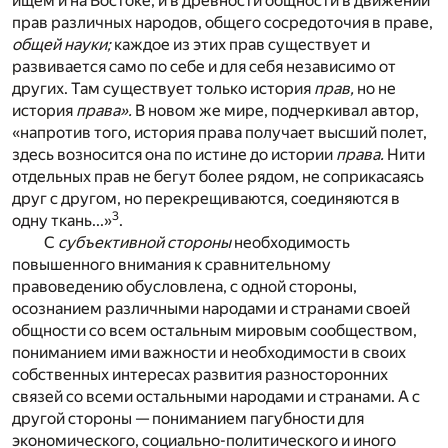
ищем и на Востоке, и в древности общности в движении
прав различных народов, общего сосредоточия в праве,
общей науки;
каждое из этих прав существует и
развивается само по себе и для себя независимо от
других. Там существует только история
прав,
но не
история
права».
В новом же мире, подчеркивал автор,
«напротив того, история права получает высший полет,
здесь возносится она по истине до истории
права.
Нити
отдельных прав не бегут более рядом, не соприкасаясь
друг с другом, но перекрещиваются, соединяются в
3
одну ткань...»
.
С
субъективной стороны
необходимость
повышенного внимания к сравнительному
правоведению обусловлена, с одной стороны,
осознанием различными народами и странами своей
общности со всем остальным мировым сообществом,
пониманием ими важности и необходимости в своих
собственных интересах развития разносторонних
связей со всеми остальными народами и странами. А с
другой стороны — пониманием пагубности для
экономического, социально-политического и иного