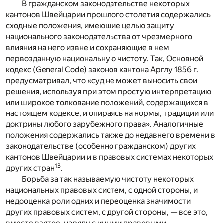
В гражданском законодательстве некоторых
кантонов Швейцарии прошлого столетия содержались
сходные положения, имеющие целью защиту
национального законодательства от чрезмерного
влияния на него извне и сохраняющие в нем
первозданную национальную чистоту. Так, Основной
кодекс (General Code) законов кантона Арглу 1856 г.
предусматривал, что «суд не может выносить свои
решения, используя при этом простую интерпретацию
или широкое толкование положений, содержащихся в
настоящем кодексе, и опираясь на нормы, традиции или
доктрины любого зарубежного права». Аналогичные
положения содержались также до недавнего времени в
законодательстве (особенно гражданском) других
кантонов Швейцарии и в правовых системах некоторых
13
других стран
.
Борьба за так называемую чистоту некоторых
национальных правовых систем, с одной стороны, и
недооценка роли одних и переоценка значимости
других правовых систем, с другой стороны, — все это,
вместе взятое, наряду с иными правовыми,