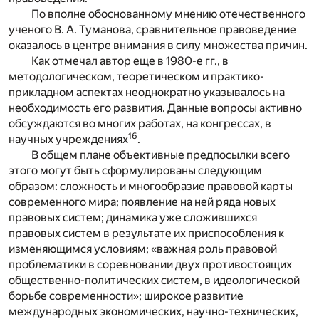
По вполне обоснованному мнению отечественного
ученого В. А. Туманова, сравнительное правоведение
оказалось в центре внимания в силу множества причин.
Как отмечал автор еще в 1980-е гг., в
методологическом, теоретическом и практико-
прикладном аспектах неоднократно указывалось на
необходимость его развития. Данные вопросы активно
обсуждаются во многих работах, на конгрессах, в
16
научных учреждениях
.
В общем плане объективные предпосылки всего
этого могут быть сформулированы следующим
образом: сложность и многообразие правовой карты
современного мира; появление на ней ряда новых
правовых систем; динамика уже сложившихся
правовых систем в результате их приспособления к
изменяющимся условиям; «важная роль правовой
проблематики в соревновании двух противостоящих
общественно-политических систем, в идеологической
борьбе современности»; широкое развитие
международных экономических, научно-технических,