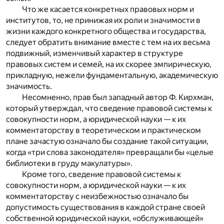
Что же касается конкретных правовых норм и
институтов, то, не принижая их роли и значимости в
жизни каждого конкретного общества и государства,
следует обратить внимание вместе с тем на их весьма
подвижный, изменчивый характер в структуре
правовых систем и семей, на их скорее эмпирическую,
прикладную, нежели фундаментальную, академическую
значимость.
Несомненно, прав был западный автор Ф. Кирхман,
который утверждал, что сведение правовой системы к
совокупности норм, а юридической науки — к их
комментаторству в теоретическом и практическом
плане зачастую означало бы создание такой ситуации,
когда «три слова законодателя» превращали бы «целые
библиотеки в груду макулатуры».
Кроме того, сведение правовой системы к
совокупности норм, а юридической науки — к их
комментаторству с неизбежностью означало бы
допустимость существования в каждой стране своей
собственной юридической науки, «обслуживающей»