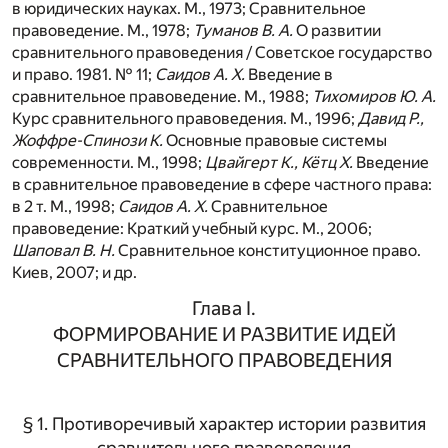
в юридических науках. М., 1973; Сравнительное
правоведение. М., 1978;
Туманов В. А.
О развитии
сравнительного правоведения / Советское государство
и право. 1981. № 11;
Саидов А. X.
Введение в
сравнительное правоведение. М., 1988;
Тихомиров Ю. А.
Курс сравнительного правоведения. М., 1996;
Давид Р.,
Жоффре-Спинози К.
Основные правовые системы
современности. М., 1998;
Цвайгерт К., Кётц X.
Введение
в сравнительное правоведение в сфере частного права:
в 2 т. М., 1998;
Саидов А. Х.
Сравнительное
правоведение: Краткий учебный курс. М., 2006;
Шаповал В. Н.
Сравнительное конституционное право.
Киев, 2007; и др.
Глава I.
ФОРМИРОВАНИЕ И РАЗВИТИЕ ИДЕЙ
СРАВНИТЕЛЬНОГО ПРАВОВЕДЕНИЯ
§ 1. Противоречивый характер истории развития