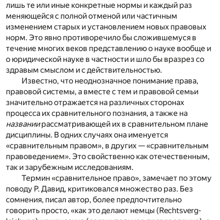
лишь те или иные конкретные нормы и каждый раз
меняющейся с полной отменой или частичным
изменением старых и установлением новых правовых
норм. Это явно противоречило бы сложившемуся в
течение многих веков представлению о науке вообще и
о юридической науке в частности и шло бы вразрез со
здравым смыслом и с действительностью.
Известно, что неоднозначное понимание права,
правовой системы, а вместе с тем и правовой семьи
значительно отражается на различных сторонах
процесса их сравнительного познания, а также на
названии
рассматривающей их в сравнительном плане
дисциплины. В одних случаях она именуется
«сравнительным правом», в других — «сравнительным
правоведением». Это свойственно как отечественным,
так и зарубежным исследованиям.
Термин «сравнительное право», замечает по этому
поводу Р. Давид, критиковался множество раз. Без
сомнения, писал автор, более предпочтительно
говорить просто, «как это делают немцы (Rechtsverg-