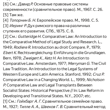
[6] См.:
Давид Р.
Основные правовые системы
современности (сравнительное право). М., 1967. С. 26.
[5] Там же.
[4]
Топорнин Б. Н.
Европейское право. М., 1998. С. 5.
[3]
Иеринг Р.
Дух римского права на различных
ступенях его развития. СПб., 1875. С. 8.
[2] См.:
Gutteridge H.
Comparative Law: An Introduction to
the Comparative Method of Legal Study and Research. L.,
1949;
Rodiere R.
Introduction au droit Compare. P., 1979;
Ebert K.
Rechtsvergleichung: Einführung in die Grundlagen.
Bern, 1978;
Zweigert K., Ketz H.
An Introduction to
Comparative Law. Amsterdam, 1977;
Merryman G.
The Civil
Law Tradition. An Introduction to the Legal Systems of
Western Europe and Latin America. Stanford, 1992;
Cruz P.
Comparative Law in a Changing World. L., 1999;
Nicholson
P.
Comparative Law and Legal Transplants Between
Socialist States: Historical Perspective // In: Law Reform in
Developing and Transitional States. N.Y., 2007; etc.
[1] См.:
Гойхбарг А. Г.
Сравнительное семейное право.
М., 1927;
Тилле А. А., Швеков Г. В.
Сравнительный метод