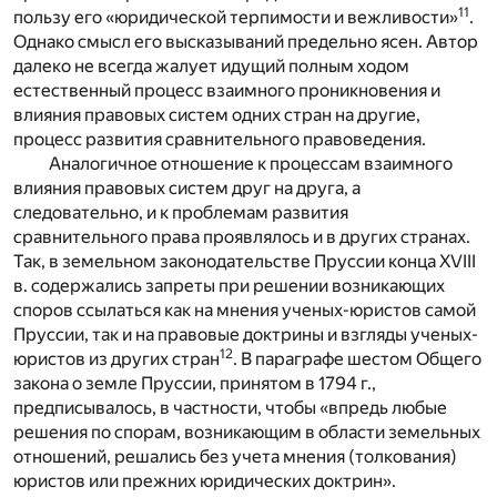
11
пользу его «юридической терпимости и вежливости»
.
Однако смысл его высказываний предельно ясен. Автор
далеко не всегда жалует идущий полным ходом
естественный процесс взаимного проникновения и
влияния правовых систем одних стран на другие,
процесс развития сравнительного правоведения.
Аналогичное отношение к процессам взаимного
влияния правовых систем друг на друга, а
следовательно, и к проблемам развития
сравнительного права проявлялось и в других странах.
Так, в земельном законодательстве Пруссии конца XVIII
в. содержались запреты при решении возникающих
споров ссылаться как на мнения ученых-юристов самой
Пруссии, так и на правовые доктрины и взгляды ученых-
12
юристов из других стран
. В параграфе шестом Общего
закона о земле Пруссии, принятом в 1794 г.,
предписывалось, в частности, чтобы «впредь любые
решения по спорам, возникающим в области земельных
отношений, решались без учета мнения (толкования)
юристов или прежних юридических доктрин».