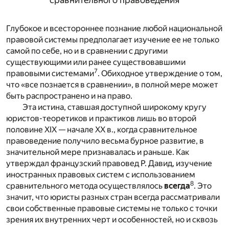
сравнительного правоведения
Глубокое и всестороннее познание любой национальной
правовой системы предполагает изучение ее не только
самой по себе, но и в сравнении с другими
существующими или ранее существовавшими
7
правовыми системами
. Обиходное утверждение о том,
что «все познается в сравнении», в полной мере может
быть распространено и на право.
Эта истина, ставшая доступной широкому кругу
юристов-теоретиков и практиков лишь во второй
половине XIX — начале XX в., когда сравнительное
правоведение получило весьма бурное развитие, в
значительной мере признавалась и раньше. Как
утверждал французский правовед Р. Давид, изучение
иностранных правовых систем с использованием
8
сравнительного метода осуществлялось
всегда
. Это
значит, что юристы разных стран всегда рассматривали
свои собственные правовые системы не только с точки
зрения их внутренних черт и особенностей, но и сквозь