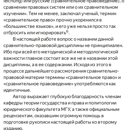
leichung) или русские (сравнительное правоведение), о
сравнении правовых систем или о их сравнительном
изучении». Тем не менее, заключал ученый, термин
«сравнительное право» прочно укоренился в
«большинстве языков», и его уже нельзя просто так
6
отбросить или игнорировать
.
В настоящей работе вопрос о названии данной
сравнительно-правовой дисциплины не принципиален.
Ибо при всей его методической и методологической
важности главное состоит все же не в названии этой
дисциплины, а в ее содержании. Исходя из этого в
процессе дальнейшего рассмотрения сравнительно-
правовой материи термины «сравнительное право» и
«сравнительное правоведение» употребляются как
идентичные.
Автор выражает глубокую благодарность членам
кафедры теории государства и права и политологии
юридического факультета МГУ, а также официальным
рецензентам, оказавшим огромную помощь в
подготовке рукописи настоящей работы ко второму
изданию.