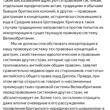
такие высказывания адресуются правовым системам,
отдельным юридическим актам, традициям и обычаям
бывших британских колоний, в других — правовым
доктринам и концепциям, исторически сложившимся
еще в Средние века в Шотландии. Критика в таких
случаях традиционно направляется против попыток их
инкорпорации в существующую правовую систему
Великобритании.
Мы не должны способствовать инкорпорации в
нашу правовую систему тех правовых концепций и
доктрин, свойственных идеологическим и правовым
системам других стран, которые «до сих пор не
признавались английским общим правом», заявлял
сравнительно недавно один из сторонников «чистоты»
английского общего права лорд Диплок. Правда, при
этом автор открыто не говорит о «несомненных
преимуществах» правовой системы Великобритании
перед правовыми системами других стран, не
абсолютизирует ее. Более того, он склонен отрицать
даже вполне очевидные в его рассуждениях
проявления британского «юридического шовинизма» в