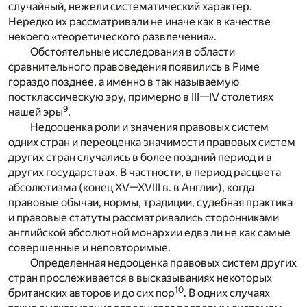
случайный, нежели систематический характер.
Нередко их рассматривали не иначе как в качестве
некоего «теоретического развлечения».
Обстоятельные исследования в области
сравнительного правоведения появились в Риме
гораздо позднее, а именно в так называемую
постклассическую эру, примерно в III—IV столетиях
9
нашей эры
.
Недооценка роли и значения правовых систем
одних стран и переоценка значимости правовых систем
других стран случались в более поздний период и в
других государствах. В частности, в период расцвета
абсолютизма (конец XV—XVIII в. в Англии), когда
правовые обычаи, нормы, традиции, судебная практика
и правовые статуты рассматривались сторонниками
английской абсолютной монархии едва ли не как самые
совершенные и неповторимые.
Определенная недооценка правовых систем других
стран прослеживается в высказываниях некоторых
10
британских авторов и до сих пор
. В одних случаях