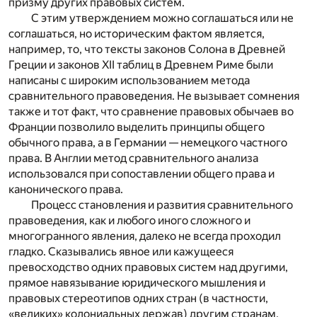
призму других правовых систем.
С этим утверждением можно соглашаться или не
соглашаться, но историческим фактом является,
например, то, что тексты законов Солона в Древней
Греции и законов XII таблиц в Древнем Риме были
написаны с широким использованием метода
сравнительного правоведения. Не вызывает сомнения
также и тот факт, что сравнение правовых обычаев во
Франции позволило выделить принципы общего
обычного права, а в Германии — немецкого частного
права. В Англии метод сравнительного анализа
использовался при сопоставлении общего права и
канонического права.
Процесс становления и развития сравнительного
правоведения, как и любого иного сложного и
многогранного явления, далеко не всегда проходил
гладко. Сказывались явное или кажущееся
превосходство одних правовых систем над другими,
прямое навязывание юридического мышления и
правовых стереотипов одних стран (в частности,
«великих» колониальных держав) другим странам,