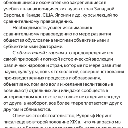
обновившиеся и окончательно закрепившиеся в
учебных планах юридических вузов стран Западной
Европы, в Канаде, США, Японии и др. курсы лекций по
сравнительному правоведению.
Необходимость усиления внимания к
сравнительному правоведению по мере развития
общества обусловлена многими объективными и
субъективными факторами.
С
объективной стороны
это предопределяется
самой природой и логикой исторической эволюции
различных народов и стран, которые по мере развития
науки, культуры, новых технологий, совершенствования
производственных процессов и образования,
объективно, помимо воли и желания (если таковые
возникают) отдельных лиц или даже сообществ в
историческом контексте не только не отделяются друг
от друга, а наоборот, все более «переплетаются» друг с
другом и сближаются.
Отмечая это обстоятельство, Рудольф Иеринг
писал еще во второй половине XIX в., что «напрасно мы