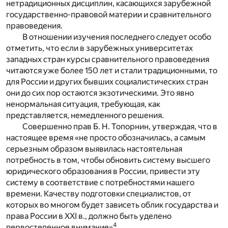
нетрадиционных дисциплин, касающихся зарубежной
государственно-правовой материи и сравнительного
правоведения.
В отношении изучения последнего следует особо
отметить, что если в зарубежных университетах
западных стран курсы сравнительного правоведения
читаются уже более 150 лет и стали традиционными, то
для России и других бывших социалистических стран
они до сих пор остаются экзотическими. Это явно
ненормальная ситуация, требующая, как
представляется, немедленного решения.
Совершенно прав Б. Н. Топорнин, утверждая, что в
настоящее время «не просто обозначилась, а самым
серьезным образом выявилась настоятельная
потребность в том, чтобы обновить систему высшего
юридического образования в России, привести эту
систему в соответствие с потребностями нашего
времени. Качеству подготовки специалистов, от
которых во многом будет зависеть облик государства и
права России в XXI в., должно быть уделено
4
первостепенное внимание»
.