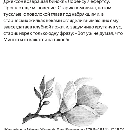
Джексон возвращал бинокль Лоренсу Лефертсу.
Прошло еще мгновение. Старик помолчал, потом
тусклые, с поволокой глаза под набрякшими, в
старческих жилках веками оглядели внимающих ему
завсегдатаев клубной ложи, и, задумчиво крутанув ус,
старик изрек только одну фразу: «Вот уж не думал, что
Минготы отважатся на такое!»
Жозефина Мари-Жозеф-Роз Богарне (1763–1814). С 1801