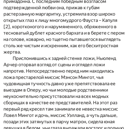
примадонна. С последним победным возгласом
подтвержденной любви она, прижав к губам
растерзанную маргаритку, устремила взор широко
открытых глаз к лицу многомудрого Фауста – Капуля
[2]
, коротконогого и нарумяненного, обряженного в
тесноватый дублет красного бархата и в берете с пером
на голове, коварно, но тщетно пытавшегося выглядеть
столь же чистым и искренним, как его бесхитростная
жертва.
Прислонившись к задней стенке ложи, Ньюленд
Арчер оторвал взгляд от сцены и оглядел ложи
напротив. Непосредственно перед ним находилась
ложа престарелой миссис Мэнсон Мингот, чья
чудовищная тучность давно уже препятствовала ее
выездам в Оперу, но чьи молодые родственники
неукоснительно присутствовали на всех модных
сборищах в качестве ее представителей. На этот раз
первый ряд кресел там занимали ее невестка миссис
Ловел Мингот и дочь, миссис Уэлланд, а чуть дальше,
позади этих затянутых в парчу матрон, сидела юная
девушка в белом, чьи глаза выражали восторг и полную