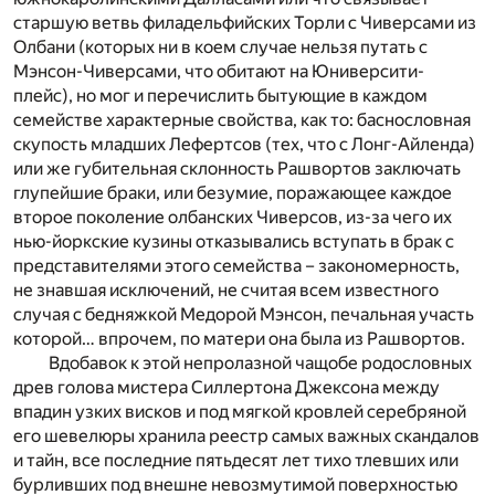
старшую ветвь филадельфийских Торли с Чиверсами из
Олбани (которых ни в коем случае нельзя путать с
Мэнсон-Чиверсами, что обитают на Юниверсити-
плейс), но мог и перечислить бытующие в каждом
семействе характерные свойства, как то: баснословная
скупость младших Лефертсов (тех, что с Лонг-Айленда)
или же губительная склонность Рашвортов заключать
глупейшие браки, или безумие, поражающее каждое
второе поколение олбанских Чиверсов, из-за чего их
нью-йоркские кузины отказывались вступать в брак с
представителями этого семейства – закономерность,
не знавшая исключений, не считая всем известного
случая с бедняжкой Медорой Мэнсон, печальная участь
которой… впрочем, по матери она была из Рашвортов.
Вдобавок к этой непролазной чащобе родословных
древ голова мистера Силлертона Джексона между
впадин узких висков и под мягкой кровлей серебряной
его шевелюры хранила реестр самых важных скандалов
и тайн, все последние пятьдесят лет тихо тлевших или
бурливших под внешне невозмутимой поверхностью