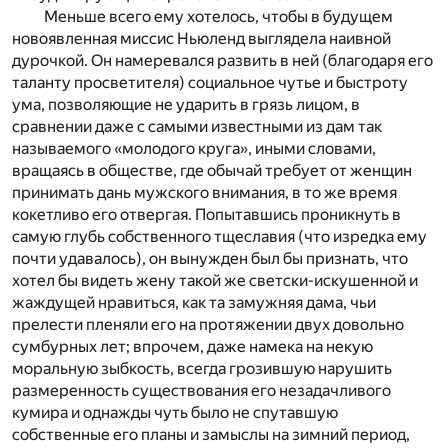
Меньше всего ему хотелось, чтобы в будущем
новоявленная миссис Ньюленд выглядела наивной
дурочкой. Он намеревался развить в ней (благодаря его
таланту просветителя) социальное чутье и быстроту
ума, позволяющие не ударить в грязь лицом, в
сравнении даже с самыми известными из дам так
называемого «молодого круга», иными словами,
вращаясь в обществе, где обычай требует от женщин
принимать дань мужского внимания, в то же время
кокетливо его отвергая. Попытавшись проникнуть в
самую глубь собственного тщеславия (что изредка ему
почти удавалось), он вынужден был бы признать, что
хотел бы видеть жену такой же светски-искушенной и
жаждущей нравиться, как та замужняя дама, чьи
прелести пленяли его на протяжении двух довольно
сумбурных лет; впрочем, даже намека на некую
моральную зыбкость, всегда грозившую нарушить
размеренность существования его незадачливого
кумира и однажды чуть было не спутавшую
собственные его планы и замыслы на зимний период,