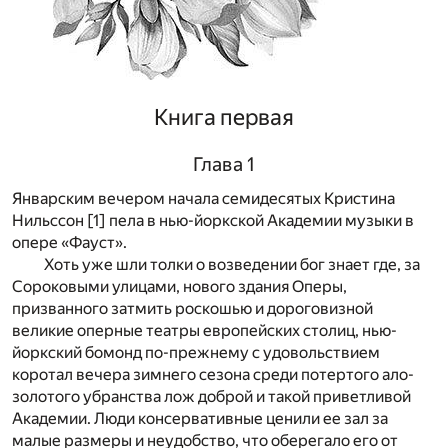
Книга первая
Глава 1
Январским вечером начала семидесятых Кристина
Нильссон
[1]
пела в нью-йоркской Академии музыки в
опере «Фауст».
Хоть уже шли толки о возведении бог знает где, за
Сороковыми улицами, нового здания Оперы,
призванного затмить роскошью и дороговизной
великие оперные театры европейских столиц, нью-
йоркский бомонд по-прежнему с удовольствием
коротал вечера зимнего сезона среди потертого ало-
золотого убранства лож доброй и такой приветливой
Академии. Люди консервативные ценили ее зал за
малые размеры и неудобство, что оберегало его от