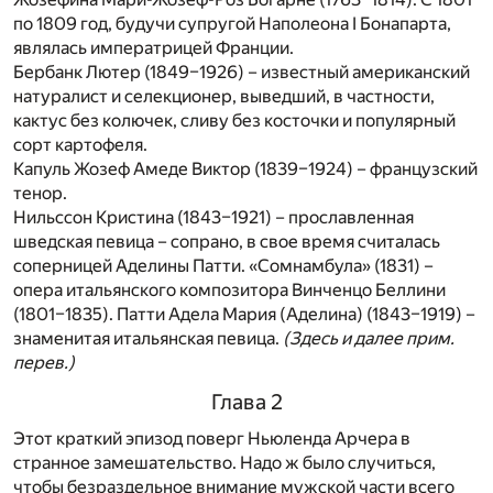
по 1809 год, будучи супругой Наполеона I Бонапарта,
являлась императрицей Франции.
Бербанк Лютер (1849–1926) – известный американский
натуралист и селекционер, выведший, в частности,
кактус без колючек, сливу без косточки и популярный
сорт картофеля.
Капуль Жозеф Амеде Виктор (1839–1924) – французский
тенор.
Нильссон Кристина (1843–1921) – прославленная
шведская певица – сопрано, в свое время считалась
соперницей Аделины Патти. «Сомнамбула» (1831) –
опера итальянского композитора Винченцо Беллини
(1801–1835). Патти Адела Мария (Аделина) (1843–1919) –
знаменитая итальянская певица.
(Здесь и далее прим.
перев.)
Глава 2
Этот краткий эпизод поверг Ньюленда Арчера в
странное замешательство. Надо ж было случиться,
чтобы безраздельное внимание мужской части всего