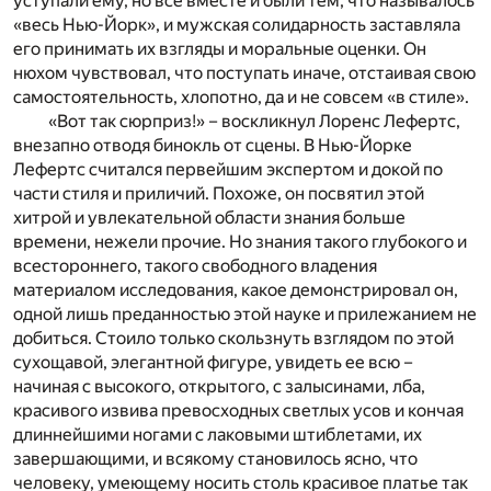
уступали ему, но все вместе и были тем, что называлось
«весь Нью-Йорк», и мужская солидарность заставляла
его принимать их взгляды и моральные оценки. Он
нюхом чувствовал, что поступать иначе, отстаивая свою
самостоятельность, хлопотно, да и не совсем «в стиле».
«Вот так сюрприз!» – воскликнул Лоренс Лефертс,
внезапно отводя бинокль от сцены. В Нью-Йорке
Лефертс считался первейшим экспертом и докой по
части стиля и приличий. Похоже, он посвятил этой
хитрой и увлекательной области знания больше
времени, нежели прочие. Но знания такого глубокого и
всестороннего, такого свободного владения
материалом исследования, какое демонстрировал он,
одной лишь преданностью этой науке и прилежанием не
добиться. Стоило только скользнуть взглядом по этой
сухощавой, элегантной фигуре, увидеть ее всю –
начиная с высокого, открытого, с залысинами, лба,
красивого извива превосходных светлых усов и кончая
длиннейшими ногами с лаковыми штиблетами, их
завершающими, и всякому становилось ясно, что
человеку, умеющему носить столь красивое платье так