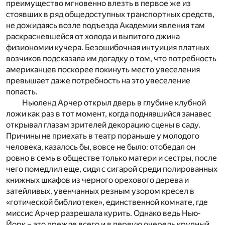
преимущество мгновенно влезть в первое же из
стоявших в ряд общедоступных транспортных средств,
не дожидаясь возле подъезда Академии явления там
раскрасневшейся от холода и выпитого джина
физиономии кучера. Безошибочная интуиция платных
возчиков подсказала им догадку о том, что потребность
американцев поскорее покинуть место увеселения
превышает даже потребность на это увеселение
попасть.
Ньюленд Арчер открыл дверь в глубине клубной
ложи как раз в тот момент, когда поднявшийся занавес
открывал глазам зрителей декорацию сцены в саду.
Причины не приехать в театр пораньше у молодого
человека, казалось бы, вовсе не было: отобедал он
ровно в семь в обществе только матери и сестры, после
чего помедлил еще, сидя с сигарой среди полированных
книжных шкафов из черного орехового дерева и
затейливых, увенчанных резным узором кресел в
«готической библиотеке», единственной комнате, где
миссис Арчер разрешала курить. Однако ведь Нью-
Йорк – это прежде всего и в первую очередь крупный