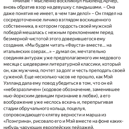
«Милая! – мысленно воскликнул Ньюленд Арчер,
вновь обратив взор на девушку с ландышами. – Она
даже понятия не имеет, в чем там дело!» – Он глядел на
сосредоточенное личико взглядом восхищенного
собственника, в котором гордость своей мужской
победой мешалась с нежным преклонением перед
безмерной чистотой этого доверившегося ему
создания. «Мы будем читать «Фауста» вместе… на
итальянских озерах…» – думал он, мечтательно
соединяя антураж уже предполагаемого им медового
месяца с шедеврами литературной классики, который
он, как мужчина, почтет за долг и честь преподать своей
суженой. Еще несколько часов не прошло, как Мэй
Уэлланд дала ему повод убедиться в том, что он ей
«небезразличен» (кодовое обозначение, заменившее
нью-йоркским девицам признание в любви), а его
воображение уже неслось вскачь и, перепрыгивая
стадии обручального кольца, поцелуя,
сопровождающего клятву верности и марша из
«Лоэнгрина», рисовало его и Мэй вместе на фоне каких-
нибудь чарующих европейских пейзажей.