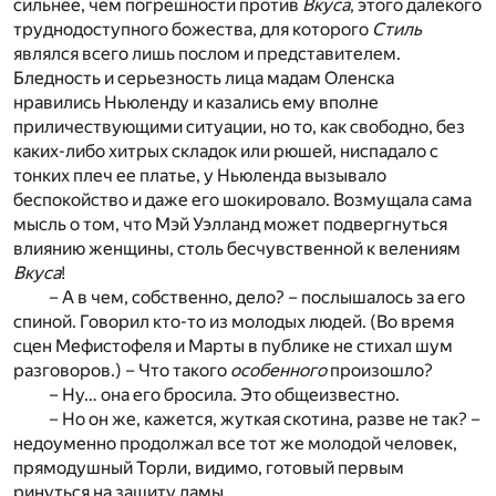
сильнее, чем погрешности против
Вкуса
, этого далекого
труднодоступного божества, для которого
Стиль
являлся всего лишь послом и представителем.
Бледность и серьезность лица мадам Оленска
нравились Ньюленду и казались ему вполне
приличествующими ситуации, но то, как свободно, без
каких-либо хитрых складок или рюшей, ниспадало с
тонких плеч ее платье, у Ньюленда вызывало
беспокойство и даже его шокировало. Возмущала сама
мысль о том, что Мэй Уэлланд может подвергнуться
влиянию женщины, столь бесчувственной к велениям
Вкуса
!
– А в чем, собственно, дело? – послышалось за его
спиной. Говорил кто-то из молодых людей. (Во время
сцен Мефистофеля и Марты в публике не стихал шум
разговоров.) – Что такого
особенного
произошло?
– Ну… она его бросила. Это общеизвестно.
– Но он же, кажется, жуткая скотина, разве не так? –
недоуменно продолжал все тот же молодой человек,
прямодушный Торли, видимо, готовый первым
ринуться на защиту дамы.