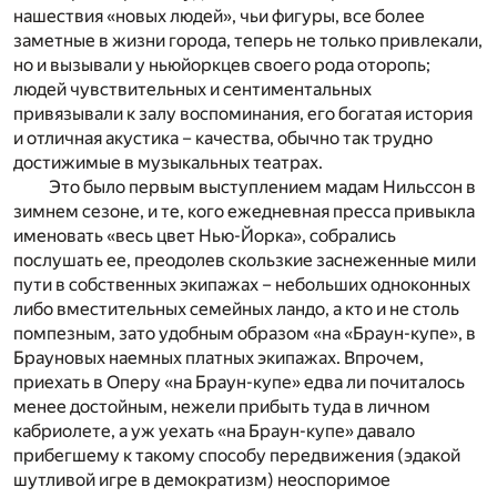
нашествия «новых людей», чьи фигуры, все более
заметные в жизни города, теперь не только привлекали,
но и вызывали у ньюйоркцев своего рода оторопь;
людей чувствительных и сентиментальных
привязывали к залу воспоминания, его богатая история
и отличная акустика – качества, обычно так трудно
достижимые в музыкальных театрах.
Это было первым выступлением мадам Нильссон в
зимнем сезоне, и те, кого ежедневная пресса привыкла
именовать «весь цвет Нью-Йорка», собрались
послушать ее, преодолев скользкие заснеженные мили
пути в собственных экипажах – небольших одноконных
либо вместительных семейных ландо, а кто и не столь
помпезным, зато удобным образом «на «Браун-купе», в
Брауновых наемных платных экипажах. Впрочем,
приехать в Оперу «на Браун-купе» едва ли почиталось
менее достойным, нежели прибыть туда в личном
кабриолете, а уж уехать «на Браун-купе» давало
прибегшему к такому способу передвижения (эдакой
шутливой игре в демократизм) неоспоримое