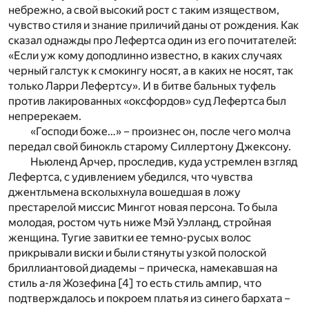
небрежно, а свой высокий рост с таким изяществом,
чувство стиля и знание приличий даны от рождения. Как
сказал однажды про Лефертса один из его почитателей:
«Если уж кому доподлинно известно, в каких случаях
черный галстук к смокингу носят, а в каких не носят, так
только Ларри Лефертсу». И в битве бальных туфель
против лакированных «оксфордов» суд Лефертса был
непререкаем.
«Господи боже…» – произнес он, после чего молча
передал свой бинокль старому Силлертону Джексону.
Ньюленд Арчер, проследив, куда устремлен взгляд
Лефертса, с удивлением убедился, что чувства
джентльмена всколыхнула вошедшая в ложу
престарелой миссис Мингот новая персона. То была
молодая, ростом чуть ниже Мэй Уэлланд, стройная
женщина. Тугие завитки ее темно-русых волос
прикрывали виски и были стянуты узкой полоской
бриллиантовой диадемы – прическа, намекавшая на
стиль а-ля Жозефина
[4]
то есть стиль ампир, что
подтверждалось и покроем платья из синего бархата –