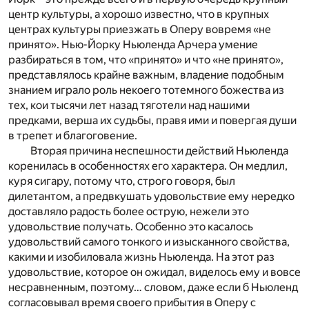
центр культуры, а хорошо известно, что в крупных
центрах культуры приезжать в Оперу вовремя «не
принято». Нью-Йорку Ньюленда Арчера умение
разбираться в том, что «принято» и что «не принято»,
представлялось крайне важным, владение подобным
знанием играло роль некоего тотемного божества из
тех, кои тысячи лет назад тяготели над нашими
предками, верша их судьбы, правя ими и повергая души
в трепет и благоговение.
Вторая причина неспешности действий Ньюленда
коренилась в особенностях его характера. Он медлил,
куря сигару, потому что, строго говоря, был
дилетантом, а предвкушать удовольствие ему нередко
доставляло радость более острую, нежели это
удовольствие получать. Особенно это касалось
удовольствий самого тонкого и изысканного свойства,
какими и изобиловала жизнь Ньюленда. На этот раз
удовольствие, которое он ожидал, виделось ему и вовсе
несравненным, поэтому… словом, даже если б Ньюленд
согласовывал время своего прибытия в Оперу с