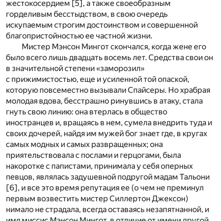
жестокосердием
[5]
, а также своеобразным
горделивым бесстыдством, в свою очередь
искупаемым строгим достоинством и совершенной
благопристойностью ее частной жизни.
Мистер Мэнсон Мингот скончался, когда жене его
было всего лишь двадцать восемь лет. Средства свои он
в значительной степени «заморозил»
с прижимистостью, еще и усиленной той опаской,
которую повсеместно вызывали Спайсеры. Но храбрая
молодая вдова, бесстрашно ринувшись в атаку, стала
гнуть свою линию: она втерлась в общество
иностранцев и, вращаясь в нем, сумела внедрить туда и
своих дочерей, найдя им мужей бог знает где, в кругах
самых модных и самых развращенных; она
приятельствовала с послами и герцогами, была
накоротке с папистами, принимала у себя оперных
певцов, являлась задушевной подругой мадам Тальони
[6]
, и все это время репутация ее (о чем не преминул
первым возвестить мистер Силлертон Джексон)
нимало не страдала, всегда оставаясь незапятнанной, и
имя миссис Мэнсон Мингот, в отличие от имени другой