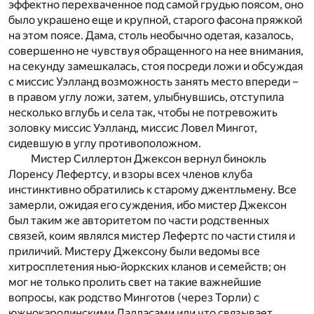
эффектно перехваченное под самой грудью поясом, оно
было украшено еще и крупной, старого фасона пряжкой
на этом поясе. Дама, столь необычно одетая, казалось,
совершенно не чувствуя обращенного на нее внимания,
на секунду замешкалась, стоя посреди ложи и обсуждая
с миссис Уэлланд возможность занять место впереди –
в правом углу ложи, затем, улыбнувшись, отступила
несколько вглубь и села так, чтобы не потревожить
золовку миссис Уэлланд, миссис Ловел Мингот,
сидевшую в углу противоположном.
Мистер Силлертон Джексон вернул бинокль
Лоренсу Лефертсу, и взоры всех членов клуба
инстинктивно обратились к старому джентльмену. Все
замерли, ожидая его суждения, ибо мистер Джексон
был таким же авторитетом по части родственных
связей, коим являлся мистер Лефертс по части стиля и
приличий. Мистеру Джексону были ведомы все
хитросплетения нью-йоркских кланов и семейств; он
мог не только пролить свет на такие важнейшие
вопросы, как родство Минготов (через Торли) с
южнокаролинскими Далласами или что связывает