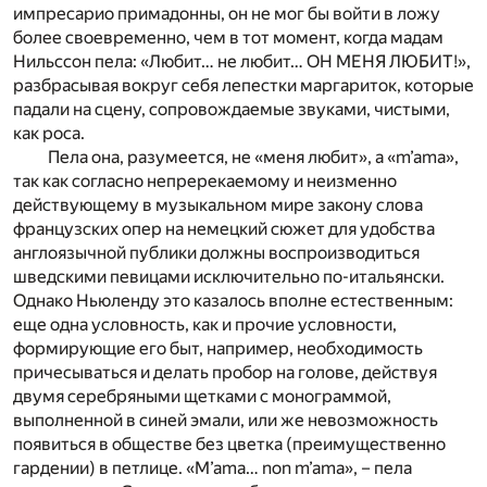
импресарио примадонны, он не мог бы войти в ложу
более своевременно, чем в тот момент, когда мадам
Нильссон пела: «Любит… не любит… ОН МЕНЯ ЛЮБИТ!»,
разбрасывая вокруг себя лепестки маргариток, которые
падали на сцену, сопровождаемые звуками, чистыми,
как роса.
Пела она, разумеется, не «меня любит», а «m’ama»,
так как согласно непререкаемому и неизменно
действующему в музыкальном мире закону слова
французских опер на немецкий сюжет для удобства
англоязычной публики должны воспроизводиться
шведскими певицами исключительно по-итальянски.
Однако Ньюленду это казалось вполне естественным:
еще одна условность, как и прочие условности,
формирующие его быт, например, необходимость
причесываться и делать пробор на голове, действуя
двумя серебряными щетками с монограммой,
выполненной в синей эмали, или же невозможность
появиться в обществе без цветка (преимущественно
гардении) в петлице. «M’ama… non m’ama», – пела