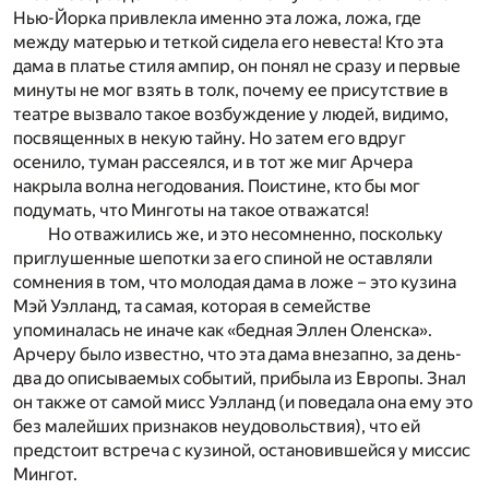
Нью-Йорка привлекла именно эта ложа, ложа, где
между матерью и теткой сидела его невеста! Кто эта
дама в платье стиля ампир, он понял не сразу и первые
минуты не мог взять в толк, почему ее присутствие в
театре вызвало такое возбуждение у людей, видимо,
посвященных в некую тайну. Но затем его вдруг
осенило, туман рассеялся, и в тот же миг Арчера
накрыла волна негодования. Поистине, кто бы мог
подумать, что Минготы на такое отважатся!
Но отважились же, и это несомненно, поскольку
приглушенные шепотки за его спиной не оставляли
сомнения в том, что молодая дама в ложе – это кузина
Мэй Уэлланд, та самая, которая в семействе
упоминалась не иначе как «бедная Эллен Оленска».
Арчеру было известно, что эта дама внезапно, за день-
два до описываемых событий, прибыла из Европы. Знал
он также от самой мисс Уэлланд (и поведала она ему это
без малейших признаков неудовольствия), что ей
предстоит встреча с кузиной, остановившейся у миссис
Мингот.