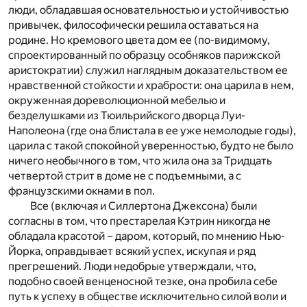
люди, обладавшая основательностью и устойчивостью
привычек, философически решила оставаться на
родине. Но кремового цвета дом ее (по-видимому,
спроектированный по образцу особняков парижской
аристократии) служил наглядным доказательством ее
нравственной стойкости и храбрости: она царила в нем,
окруженная дореволюционной мебелью и
безделушками из Тюильрийского дворца Луи-
Наполеона (где она блистала в ее уже немолодые годы),
царила с такой спокойной уверенностью, будто не было
ничего необычного в том, что жила она за Тридцать
четвертой стрит в доме не с подъемными, а с
французскими окнами в пол.
Все (включая и Силлертона Джексона) были
согласны в том, что престарелая Кэтрин никогда не
обладала красотой – даром, который, по мнению Нью-
Йорка, оправдывает всякий успех, искупая и ряд
прегрешений. Люди недобрые утверждали, что,
подобно своей венценосной тезке, она пробила себе
путь к успеху в обществе исключительно силой воли и