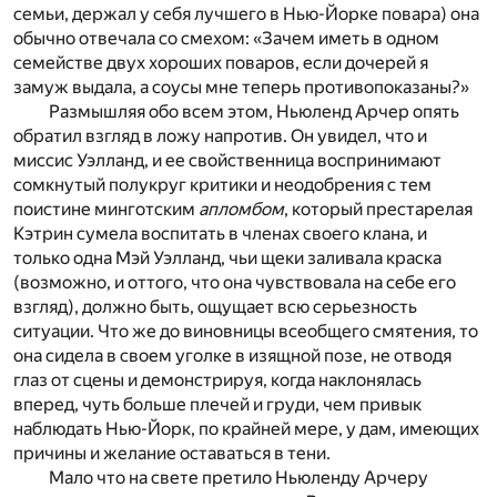
семьи, держал у себя лучшего в Нью-Йорке повара) она
обычно отвечала со смехом: «Зачем иметь в одном
семействе двух хороших поваров, если дочерей я
замуж выдала, а соусы мне теперь противопоказаны?»
Размышляя обо всем этом, Ньюленд Арчер опять
обратил взгляд в ложу напротив. Он увидел, что и
миссис Уэлланд, и ее свойственница воспринимают
сомкнутый полукруг критики и неодобрения с тем
поистине минготским
апломбом
, который престарелая
Кэтрин сумела воспитать в членах своего клана, и
только одна Мэй Уэлланд, чьи щеки заливала краска
(возможно, и оттого, что она чувствовала на себе его
взгляд), должно быть, ощущает всю серьезность
ситуации. Что же до виновницы всеобщего смятения, то
она сидела в своем уголке в изящной позе, не отводя
глаз от сцены и демонстрируя, когда наклонялась
вперед, чуть больше плечей и груди, чем привык
наблюдать Нью-Йорк, по крайней мере, у дам, имеющих
причины и желание оставаться в тени.
Мало что на свете претило Ньюленду Арчеру