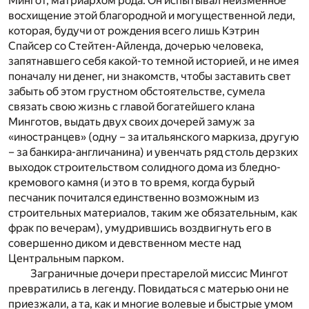
Мингот, матриархом рода. Он испытывал неизменное
восхищение этой благородной и могущественной леди,
которая, будучи от рождения всего лишь Кэтрин
Спайсер со Стейтен-Айленда, дочерью человека,
запятнавшего себя какой-то темной историей, и не имея
поначалу ни денег, ни знакомств, чтобы заставить свет
забыть об этом грустном обстоятельстве, сумела
связать свою жизнь с главой богатейшего клана
Минготов, выдать двух своих дочерей замуж за
«иностранцев» (одну – за итальянского маркиза, другую
– за банкира-англичанина) и увенчать ряд столь дерзких
выходок строительством солидного дома из бледно-
кремового камня (и это в то время, когда бурый
песчаник почитался единственно возможным из
строительных материалов, таким же обязательным, как
фрак по вечерам), умудрившись воздвигнуть его в
совершенно диком и девственном месте над
Центральным парком.
Заграничные дочери престарелой миссис Мингот
превратились в легенду. Повидаться с матерью они не
приезжали, а та, как и многие волевые и быстрые умом