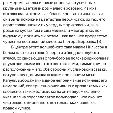
размером с апельсиновые деревья, но усеянные
крупными цветками роз – алых и розовых. Из мха
выглядывали огромные, больше роз, анютины глазки;
они были похожи на цветастые перочистки, из тех, что
дарят священникам их усердные прихожанки, а на
розовых кустах там и сям мелькали маргаритки, по-
видимому, привитые к розам – как дальнее предвестье
чудесных достижений мистера Лютера Бербанка
[3]
.
В центре этого волшебного сада мадам Нильссон в
белом платье из тонкой шерсти и бледно-голубого
атласа, со свисающим с голубого ее пояска ридикюлем и
двумя длинными желтого цвета косами, симметрично
расположенными по обе стороны муслиновой вставки,
потупившись, внимала пылким признаниям мсье
Капуля, изображая наивное непонимание истинных его
намерений, совершенно очевидных и проявляемых как
словесно, так и жестами, когда он недвусмысленно
указывал на подслеповатое полуподвальное окошко
чистенького кирпичного коттеджа, маячившего в
правой кулисе.