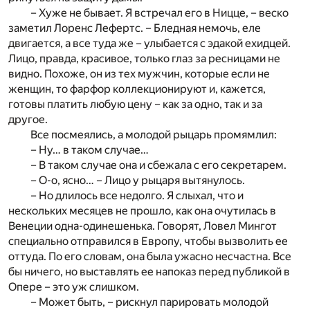
– Хуже не бывает. Я встречал его в Ницце, – веско
заметил Лоренс Лефертс. – Бледная немочь, еле
двигается, а все туда же – улыбается с эдакой ехидцей.
Лицо, правда, красивое, только глаз за ресницами не
видно. Похоже, он из тех мужчин, которые если не
женщин, то фарфор коллекционируют и, кажется,
готовы платить любую цену – как за одно, так и за
другое.
Все посмеялись, а молодой рыцарь промямлил:
– Ну… в таком случае…
– В таком случае она и сбежала с его секретарем.
– О-о, ясно… – Лицо у рыцаря вытянулось.
– Но длилось все недолго. Я слыхал, что и
нескольких месяцев не прошло, как она очутилась в
Венеции одна-одинешенька. Говорят, Ловел Мингот
специально отправился в Европу, чтобы вызволить ее
оттуда. По его словам, она была ужасно несчастна. Все
бы ничего, но выставлять ее напоказ перед публикой в
Опере – это уж слишком.
– Может быть, – рискнул парировать молодой