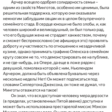
Арчер всецело одобрял солидарность семьи –
одним из свойств Минготов, особенно им ценимых, была
решительная поддержка, которую они оказывали
немногим заблудшим овцам их в целом безупречного
семейного стада. В сердце юноши не было злобы, и, как
человек широкий и великодушный, он был только рад,
что его будущая жена не страдает ханжеством, почему
и сможет беспрекословно (не афишируя это) проявлять
доброту и участливость по отношению к незадачливой
кузине, однако принимать графиню Оленска в семейном
кругу совсем не то, что демонстрировать ее на публике,
и не где-нибудь, а в Опере, да еще в ложе рядом с
девушкой, помолвка которой с ним, Ньюлендом
Арчером, должна быть объявлена буквально через
несколько недель! Нет! Он может подписаться под
словами Силлертона Джексона, он тоже не думал, что
Минготы отважатся на такое!
Он знал, что вся доступная человеку мера дерзости
(в пределах, установленных Пятой авеню) доступна и
может быть использована престарелой миссис Мэнсон