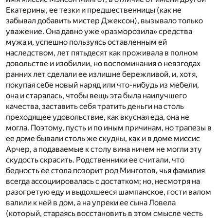
Екатерины, ее тезки и предшественницы (как не
забывал добавить мистер Джексон), вызывало только
уважение. Она давно уже «разморозила» средства
мужа и, успешно пользуясь оставленным ей
наследством, лет пятьдесят как проживала в полном
довольстве и изобилии, но воспоминания о невзгодах
ранних лет сделали ее излишне бережливой, и, хотя,
покупая себе новый наряд или что-нибудь из мебели,
она и старалась, чтобы вещь эта была наилучшего
качества, заставить себя тратить деньги на столь
преходящее удовольствие, как вкусная еда, она не
могла. Поэтому, пусть и по иным причинам, но трапезы в
ее доме бывали столь же скудны, как и в доме миссис
Арчер, а подаваемые к столу вина ничем не могли эту
скудость скрасить. Родственники ее считали, что
бедность ее стола позорит род Минготов, чья фамилия
всегда ассоциировалась с достатком; но, несмотря на
разогретую еду и выдохшееся шампанское, гости валом
валили к ней в дом, а на упреки ее сына Ловела
(который, стараясь восстановить в этом смысле честь