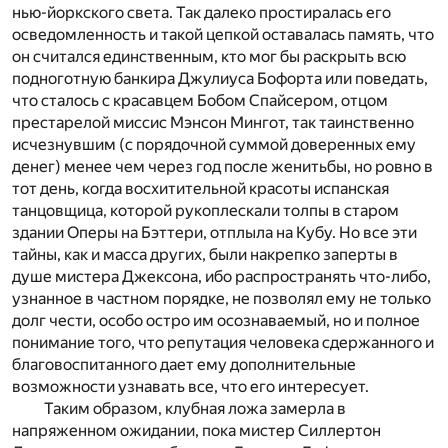
нью-йоркского света. Так далеко простиралась его
осведомленность и такой цепкой оставалась память, что
он считался единственным, кто мог бы раскрыть всю
подноготную банкира Джулиуса Бофорта или поведать,
что сталось с красавцем Бобом Спайсером, отцом
престарелой миссис Мэнсон Мингот, так таинственно
исчезнувшим (с порядочной суммой доверенных ему
денег) менее чем через год после женитьбы, но ровно в
тот день, когда восхитительной красоты испанская
танцовщица, которой рукоплескали толпы в старом
здании Оперы на Бэттери, отплыла на Кубу. Но все эти
тайны, как и масса других, были накрепко заперты в
душе мистера Джексона, ибо распространять что-либо,
узнанное в частном порядке, не позволял ему не только
долг чести, особо остро им осознаваемый, но и полное
понимание того, что репутация человека сдержанного и
благовоспитанного дает ему дополнительные
возможности узнавать все, что его интересует.
Таким образом, клубная ложа замерла в
напряженном ожидании, пока мистер Силлертон