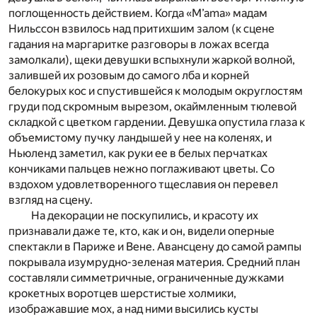
поглощенность действием. Когда «M’ama» мадам
Нильссон взвилось над притихшим залом (к сцене
гадания на маргаритке разговоры в ложах всегда
замолкали), щеки девушки вспыхнули жаркой волной,
залившей их розовым до самого лба и корней
белокурых кос и спустившейся к молодым округлостям
груди под скромным вырезом, окаймленным тюлевой
складкой с цветком гардении. Девушка опустила глаза к
объемистому пучку ландышей у нее на коленях, и
Ньюленд заметил, как руки ее в белых перчатках
кончиками пальцев нежно поглаживают цветы. Со
вздохом удовлетворенного тщеславия он перевел
взгляд на сцену.
На декорации не поскупились, и красоту их
признавали даже те, кто, как и он, видели оперные
спектакли в Париже и Вене. Авансцену до самой рампы
покрывала изумрудно-зеленая материя. Средний план
составляли симметричные, ограниченные дужками
крокетных воротцев шерстистые холмики,
изображавшие мох, а над ними высились кусты