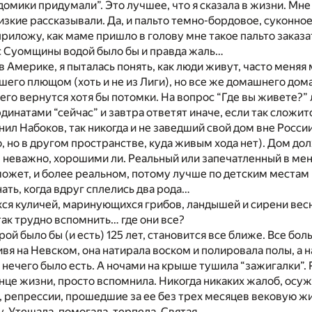
домики придумали”. Это лучшее, что я сказала в жизни. Мне
лизкие рассказывали. Да, и пальто темно-бордовое, суконно
приложу, как маме пришло в голову мне такое пальто заказ
с Суомщины водой было бы и правда жаль…
в Америке, я пыталась понять, как люди живут, часто меняя 
сшего плющом (хоть и не из Лиги), но все же домашнего дом
него вернутся хотя бы потомки. На вопрос “Где вы живете?”
инатами “сейчас” и завтра ответят иначе, если так сложитс
ил Набоков, так никогда и не заведший свой дом вне России
 но в другом пространстве, куда живым хода нет). Дом долж
, неважно, хорошими ли. Реальный или запечатленный в ме
жет, и более реальном, потому лучше по детским местам 
ать, когда вдруг сплелись два рода…
ся куличей, маринующихся грибов, ландышей и сирени весн
так трудно вспомнить… где они все?
рой было бы (и есть) 125 лет, становится все ближе. Все бо
ивя на Невском, она натирала воском и полировала полы, а н
 нечего было есть. А ночами на крыше тушила “зажигалки”. 
конце жизни, просто вспомнила. Никогда никаких жалоб, осуж
 репрессии, прошедшие за ее без трех месяцев вековую жи
. Утешала, помогала, терпела. Святая.