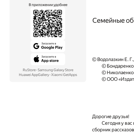
В приложении удобнее
Семейные обс
© Водолазкин Е. Г.,
© Бондаренко 
RuStore
·
Samsung Galaxy Store
© Николаенко 
Huawei AppGallery
·
Xiaomi GetApps
© ООО «Издат
Дорогие друзья!
Сегодня у вас
сборник рассказов