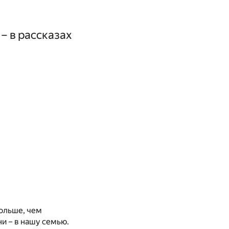
– в рассказах
больше, чем
и – в нашу семью.