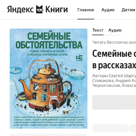
Главное
Аудио
Детям
Текст
Аудио
Читать бесплатно онл
Семейные о
в рассказа
Авторы
Сергей Шарг
Спивакова
,
Андрей А
Черниговская
,
Алекса