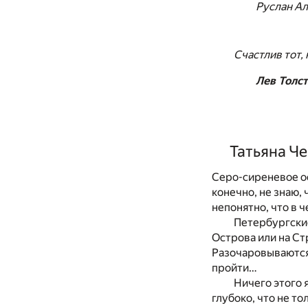
Руслан Ал
Счастлив тот, 
Лев Толс
Татьяна Ч
Серо-сиреневое ос
конечно, не знаю,
непонятно, что в 
Петербургские
Острова или на Ст
Разочаровываются,
пройти…
Ничего этого 
глубоко, что не т