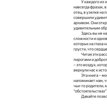
У каждого из 
навсегда фразах, 
отец, в узелке на 
совершили удивит
архивом. Они откр
удивительным обр
Здесь вы не н
сложности и однов
которых на глаза 
грусти, что сердце
Читая эти рас
пирогами и доброт
– это воздух, кот
вернули нас к исто
Эта книга – 
напоминает нам, ч
чьи-то родители, 
“обстоятельствах”
Давайте позво