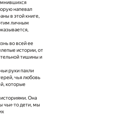
помнившихся
оторую напевал
аны в этой книге,
 этим личным
оказывается,
знь во всей ее
елепые истории, от
ительной тишины и
чьи руки пахли
терей, чья любовь
ей, которые
 историями. Она
 чьи-то дети, мы
их