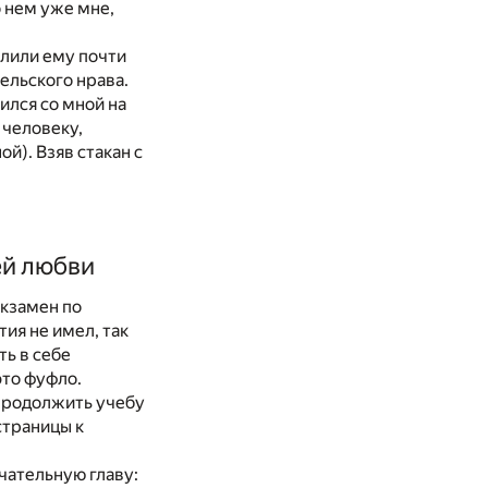
о нем уже мне,
елили ему почти
гельского нрава.
вился со мной на
 человеку,
й). Взяв стакан с
ей любви
экзамен по
тия не имел, так
ть в себе
это фуфло.
продолжить учебу
страницы к
ечательную главу: