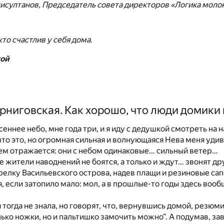
исултанов, Председатель совета директоров «Логика моло
кто счастлив у себя дома.
той
ерниговская. Как хорошо, что люди домики
еннее небо, мне года три, и я иду с дедушкой смотреть на н
 что это, но огромная сильная и волнующаяся Нева меня уди
чем отражается: они с небом одинаковые… сильный ветер…
 жители наводнений не боятся, а только и ждут… звонят дру
релку Васильевского острова, надев плащи и резиновые са
 если затопило мало: мол, а в прошлые-то годы здесь вооб
я тогда не знала, но говорят, что, вернувшись домой, резюм
олько ножки, но и пальтишко замочить можно”. А подумав, за