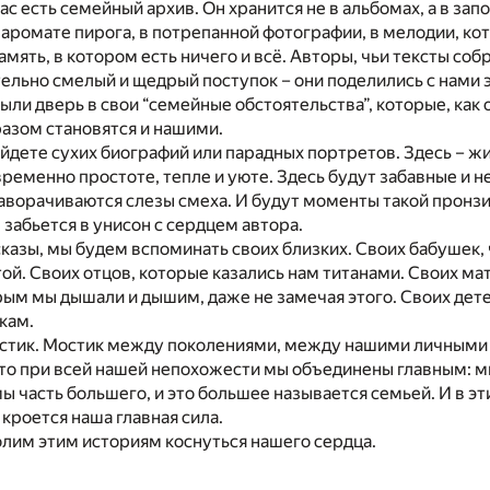
нас есть семейный архив. Он хранится не в альбомах, а в за
в аромате пирога, в потрепанной фотографии, в мелодии, к
память, в котором есть ничего и всё. Авторы, чьи тексты собр
ельно смелый и щедрый поступок – они поделились с нами
ыли дверь в свои “семейные обстоятельства”, которые, как 
азом становятся и нашими.
айдете сухих биографий или парадных портретов. Здесь – жи
ременно простоте, тепле и уюте. Здесь будут забавные и н
наворачиваются слезы смеха. И будут моменты такой пронз
 забьется в унисон с сердцем автора.
сказы, мы будем вспоминать своих близких. Своих бабушек, 
ой. Своих отцов, которые казались нам титанами. Своих ма
орым мы дышали и дышим, даже не замечая этого. Своих дет
кам.
мостик. Мостик между поколениями, между нашими личными
то при всей нашей непохожести мы объединены главным: мы
мы часть большего, и это большее называется семьей. И в эт
 кроется наша главная сила.
лим этим историям коснуться нашего сердца.