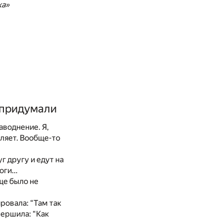
ка»
 придумали
аводнение. Я,
вляет. Вообще-то
г другу и едут на
поги…
ще было не
ировала: “Там так
вершила: “Как