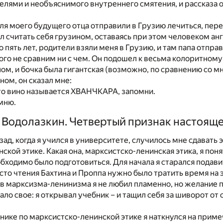
елями и необъяснимого внутреннего смятения, и рассказа 
ля моего будущего отца отправили в Грузию лечиться, пер
ал считать себя грузином, оставаясь при этом человеком ан
о пять лет, родители взяли меня в Грузию, и там папа отпра
рого не сравним ни с чем. Он подошел к весьма колоритному
м, и бочка была гигантская (возможно, по сравнению со мно
ом, он сказал мне:
то вино называется ХВАНЧКАРА, запомни.
омню.
 Водолазкин. Четвертый признак настоящ
зад, когда я учился в университете, случилось мне сдавать 
кой этике. Какая она, марксистско-ленинская этика, я поня
обходимо было подготовиться. Для начала я старался подави
то чтения Бахтина и Проппа нужно было тратить время на 
 марксизма-ленинизма я не любил пламенно, но желание 
ало свое: я открывал учебник – и тащил себя за шиворот от 
ебнике по марксистско-ленинской этике я наткнулся на прим