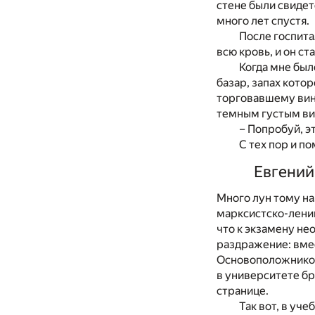
стене были свидет
много лет спустя.
После госпита
всю кровь, и он ст
Когда мне был
базар, запах кото
торговавшему вино
темным густым вин
– Попробуй, э
С тех пор и п
Евгений
Много лун тому на
марксистско-ленинс
что к экзамену не
раздражение: вмес
Основоположников
в университете бр
странице.
Так вот, в уч