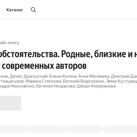
Каталог
айн книгу
бстоятельства. Родные, близкие и 
х современных авторов
унов
,
Денис Драгунский
,
Елена Колина
,
Анна Матвеева
,
Дмитрий Да
ствацатуров
,
Марина Степнова
,
Евгений Водолазкин
,
Эмир Кустуриц
ндра Николаенко
,
Евгения Некрасова
,
Шахри Амирханова