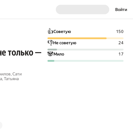
Войти
👍
Советую
150
👎
Не советую
24
не только —
🐼
Мило
17
нилов
,
Сати
а
,
Татьяна