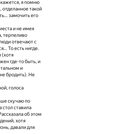
 кажется, я помню
е, отделанное такой
ать… замочить его
места и не имея
а, терпеливо
 люди отвечают с
я… То есть нигде.
 (хотя
ен где-то быть, и
нтальном и
не бродить). Не
ой, голоса
льше скучаю по
а стол ставила
Рассказала об этом
дений, хотя
знь, давали для