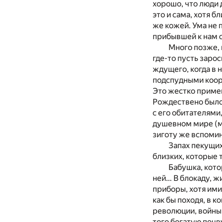
хорошо, что люди 
это и сама, хотя б
же кожей. Ума не 
прибывшей к нам 
Много позже, 
где-то пусть заро
ждущего, когда в 
подспудными коорд
Это жестко примен
Рождествено было,
с его обитателями
душевном мире (мо
зиготу же вспомин
Запах пекущих
близких, которые 
Бабушка, кото
ней… В блокаду, ж
приборы, хотя ими
как бы походя, в 
революции, войны,
того богатую почву