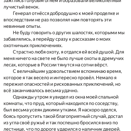
зажглись голубым огнём и образовали великолепный
лучистый венок.
Генерал отнёсся добродушно к моей проделке и
впоследствии не раз позволял нам повторять эти
невинные опыты.
Не буду говорить о других шалостях, которыми мы
забавлялись, а перейду сразу к рассказам о моих
охотничьих приключениях.
Страстно любя охоту, я отдался ей всей душой. Для
меня ничего на свете не было лучше охоты в дремучих
лесах, которые в России тянутся на сотни вёрст.
С величайшим удовольствием вспоминаю время,
которое я так весело и интересно провёл. Немало я
пережил опасностей и рискованных приключений, но
всё заканчивалось весьма удачно.
Однажды утром я увидел из окна моей спальной
комнаты, что пруд, который находился по соседству,
был весьма усеян дикими утками. Я наскоро оделся,
боясь пропустить такой благоприятный случай, достал
из угла своё ружьё и так поспешно бросился вниз по
лестнице, что по дороге ударился о наличник дверей.