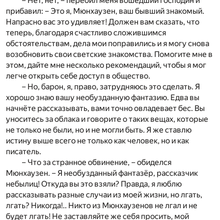
– Нет, нет, – перебил меня вошедший господин и
прибавил: – Это я, Мюнхаузен, ваш бывший знакомый.
Напрасно вас это удивляет! Должен вам сказать, что
теперь, благодаря счастливо сложившимся
обстоятельствам, дела мои поправились и я могу снова
возобновить свои светские знакомства. Помогите мне в
этом, дайте мне несколько рекомендаций, чтобы я мог
легче открыть себе доступ в общество.
– Но, барон, я, право, затрудняюсь это сделать. Я
хорошо знаю вашу необузданную фантазию. Едва вы
начнёте рассказывать, вами точно овладевает бес. Вы
уноситесь за облака и говорите о таких вещах, которые
не только не были, но и не могли быть. Я же ставлю
истину выше всего не только как человек, но и как
писатель.
– Что за странное обвинение, – обиделся
Мюнхаузен. – Я необузданный фантазёр, рассказчик
небылиц! Откуда вы это взяли? Правда, я люблю
рассказывать разные случаи из моей жизни, но лгать,
лгать? Никогда!.. Никто из Мюнхаузенов не лгал и не
будет лгать! Не заставляйте же себя просить, мой