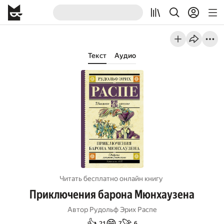
Текст
Аудио
Читать бесплатно онлайн книгу
Приключения барона Мюнхаузена
Автор
Рудольф Эрих Распе
👍
😄
🚀
21
7
6