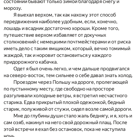
состоянии бывают только зимой благодаря снегу и
морозу.
Я выехал верхом, так как нахожу этот способ
передвижения наиболее удобным, если, конечно,
лошадь и всадник достаточно хороши. Кроме того,
путешествие верхом избавляет от докучных
столкновений с немецкими почтмейстерами и от риска
иметь дело с таким ямщиком, который, вечно томимый
жаждой, так и норовит остановиться у каждого
придорожного кабачка.
Одет я был очень легко, и чем дальше продвигался
на северо-восток, тем сильнее о себе давал знать холод.
Проездом через Польшу на дороге, пролегающей
по пустынному месту, где свободно на просторе
разгуливали холодные ветры, я встретил несчастного
старика. Едва прикрытый плохой одежонкой, бедный
старик, полуживой от стужи, сидел возле самой дороги.
Мне до глубины души стало жаль беднягу, и я, хоть и
сам озяб, накинул на него свой дорожный плащ. После
этой встречи я ехал без остановок, пока не наступила
ночь.