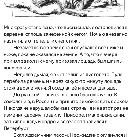
Мне сразу стало ясно, что произошло: я остановился в
деревне, сплошь занесённой снегом. Ночью внезапно
наступила оттепель, и снег стаял.
Незаметно во время сна я опускался всё ниже и
ниже, пока не оказался на земле. А то, что я вчера
принял за кол и к чему привязал лошадь, был шпиль
колокольни.
Недолго думая, я выстрелил из пистолета. Пуля
перебила ремень, и через какую-то минуту лошадь
стояла возле меня. Я оседлал её и поехал дальше.
До русской границы всё шло благополучно. К
сожалению, в России не принято зимой ездить верхом.
Никогда не нарушая обычаев страны, я и на этот раз не
изменил своему правилу. Приобрёл маленькие сани,
запряг лошадь и бодро и весело отправился в
Петербург.
Ехал я дремучим лесом. Неожиданно оглянулся и