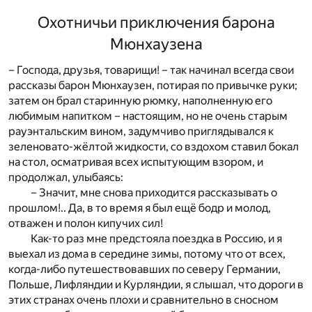
Охотничьи приключения барона
Мюнхаузена
– Господа, друзья, товарищи! – так начинал всегда свои
рассказы барон Мюнхаузен, потирая по привычке руки;
затем он брал старинную рюмку, наполненную его
любимым напитком – настоящим, но не очень старым
рауэнтальским вином, задумчиво приглядывался к
зеленовато-жёлтой жидкости, со вздохом ставил бокал
на стол, осматривая всех испытующим взором, и
продолжал, улыбаясь:
– Значит, мне снова приходится рассказывать о
прошлом!.. Да, в то время я был ещё бодр и молод,
отважен и полон кипучих сил!
Как-то раз мне предстояла поездка в Россию, и я
выехал из дома в середине зимы, потому что от всех,
когда-либо путешествовавших по северу Германии,
Польше, Лифляндии и Курляндии, я слышал, что дороги в
этих странах очень плохи и сравнительно в сносном