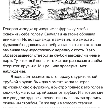
Генерал изредка приподнимал фуражку, чтобы
освежить себе голову. Сначала я на это не обращал
внимания. Но вот однажды я заметил, что вместе с
фуражкой поднялась и серебряная пластинка, которая
заменяла ему недостающую черепную кость. В это
образовавшееся отверстие клубом выходили винные
пары. Тут-то я всё понял и тотчас же рассказал о своём
открытии друзьям. Мы решили проверить мои
наблюдения.
Я подошёл незаметно к генералу с курительной
трубкой в руках. Выждав момент, когда генерал
приподнял свою фуражку, я быстро поднёс к его голове
клочок бумаги, который зажёг от трубки. И в тот же миг
все увидели чудное явление: винные пары загорелись
огненным столбом. Те же пары в волосах старика