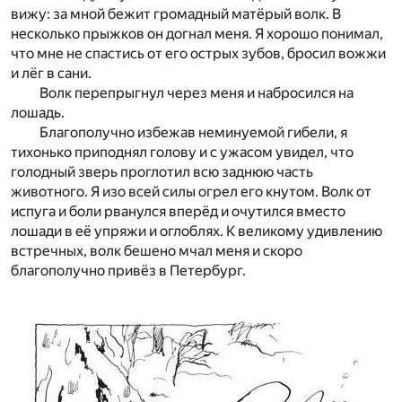
вижу: за мной бежит громадный матёрый волк. В
несколько прыжков он догнал меня. Я хорошо понимал,
что мне не спастись от его острых зубов, бросил вожжи
и лёг в сани.
Волк перепрыгнул через меня и набросился на
лошадь.
Благополучно избежав неминуемой гибели, я
тихонько приподнял голову и с ужасом увидел, что
голодный зверь проглотил всю заднюю часть
животного. Я изо всей силы огрел его кнутом. Волк от
испуга и боли рванулся вперёд и очутился вместо
лошади в её упряжи и оглоблях. К великому удивлению
встречных, волк бешено мчал меня и скоро
благополучно привёз в Петербург.