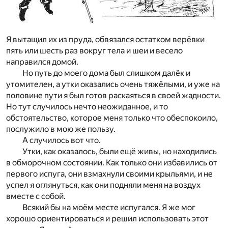
Я вытащил их из пруда, обвязался остатком верёвки
пять или шесть раз вокруг тела и шеи и весело
направился домой.
Но путь до моего дома был слишком далёк и
утомителен, а утки оказались очень тяжёлыми, и уже на
половине пути я был готов раскаяться в своей жадности.
Но тут случилось нечто неожиданное, и то
обстоятельство, которое меня только что обеспокоило,
послужило в мою же пользу.
А случилось вот что.
Утки, как оказалось, были ещё живы, но находились
в обморочном состоянии. Как только они избавились от
первого испуга, они взмахнули своими крыльями, и не
успел я оглянуться, как они подняли меня на воздух
вместе с собой.
Всякий бы на моём месте испугался. Я же мог
хорошо ориентироваться и решил использовать этот