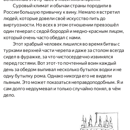
Суровый климат и обычаи страны породили в
России большую привычку к вину. Немало я встретил
людей, которые довели своё искусство пить до
виртуозности. Но всех в этом отношении превзошёл
один генерал с седой бородой и медно-красным лицом,
который очень часто обедал с нами.
Этот храбрый человек лишился во время битвы с
турками верхней части черепа и даже за столом всегда
сидел в фуражке, за что чистосердечно извинялся
перед гостями. Вот этот-то почтенный воин каждый
день за обедом выпивал несколько бутылок водки и не
одну бутылку рома. Однако никогда его не видели
пьяным. Это может показаться неправдоподобным. Я и
сам долго недоумевал и только случайно понял, в чём
дело.