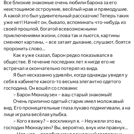
Все близкие знакомые очень любили барона за его
неистощимое остроумие, весёлый нрав и прямодушие.
А какой это был удивительный рассказчик! Теперь таких
уже нет! Начнёт он, бывало, вспоминать что-нибудь из
своей прошлой, богатой всевозможными
приключениями жизни, слова так и льются, картины
сменяют картины, – все затаят дыхание, слушают, боятся
проронить слово…
Как я уже сказал, барон редко показывался в
обществе. В течение последних лет я нигде его не
встречал и окончательно потерял из вида.
Я был несказанно удивлён, когда однажды увидел у
себя в кабинете какого-то весьма элегантно одетого
господина. Он вошёл со словами:
– Барон Мюнхаузен – ваш старый знакомый!
Очень прилично одетый старик имел моложавый
вид. Его проницательные глаза лукаво подмигивали, а на
лице играла весёлая улыбка.
– Кого я вижу? – воскликнул я. – Неужели это вы,
господин Мюнхаузен? Вы, вероятно, внук или правнук…