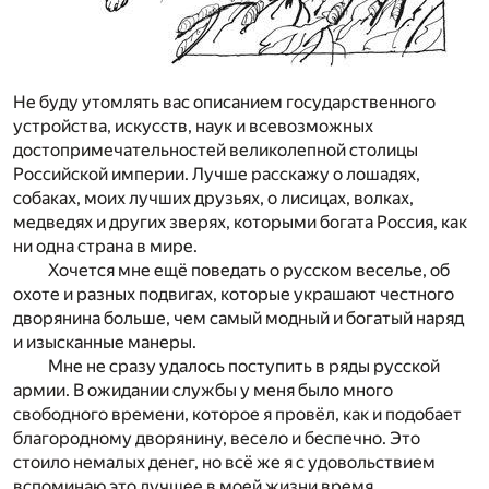
Не буду утомлять вас описанием государственного
устройства, искусств, наук и всевозможных
достопримечательностей великолепной столицы
Российской империи. Лучше расскажу о лошадях,
собаках, моих лучших друзьях, о лисицах, волках,
медведях и других зверях, которыми богата Россия, как
ни одна страна в мире.
Хочется мне ещё поведать о русском веселье, об
охоте и разных подвигах, которые украшают честного
дворянина больше, чем самый модный и богатый наряд
и изысканные манеры.
Мне не сразу удалось поступить в ряды русской
армии. В ожидании службы у меня было много
свободного времени, которое я провёл, как и подобает
благородному дворянину, весело и беспечно. Это
стоило немалых денег, но всё же я с удовольствием
вспоминаю это лучшее в моей жизни время.