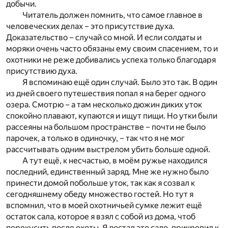
добычи.
Читатель должен помнить, что самое главное в
человеческих делах – это присутствие духа.
Доказательство – случай со мной. И если солдаты и
моряки очень часто обязаны ему своим спасением, то и
охотники не реже добивались успеха только благодаря
присутствию духа.
Я вспоминаю ещё один случай. Было это так. В один
из дней своего путешествия попал я на берег одного
озера. Смотрю – а там несколько дюжин диких уток
спокойно плавают, купаются и ищут пищи. Но утки были
рассеяны на большом пространстве – почти не было
парочек, а только в одиночку, – так что я не мог
рассчитывать одним выстрелом убить больше одной.
А тут ещё, к несчастью, в моём ружье находился
последний, единственный заряд. Мне же нужно было
принести домой побольше уток, так как я созвал к
сегодняшнему обеду множество гостей. Но тут я
вспомнил, что в моей охотничьей сумке лежит ещё
остаток сала, которое я взял с собой из дома, чтоб
перекусить после охоты. Я достал это сало, прикрепил к