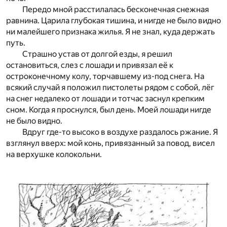
Передо мной расстилалась бесконечная снежная
равнина. Царила глубокая тишина, и нигде не было видно
ни малейшего признака жилья. Я не знал, куда держать
путь.
Страшно устав от долгой езды, я решил
остановиться, слез с лошади и привязал её к
остроконечному колу, торчавшему из-под снега. На
всякий случай я положил пистолеты рядом с собой, лёг
на снег недалеко от лошади и тотчас заснул крепким
сном. Когда я проснулся, был день. Моей лошади нигде
не было видно.
Вдруг где-то высоко в воздухе раздалось ржание. Я
взглянул вверх: мой конь, привязанный за повод, висел
на верхушке колокольни.