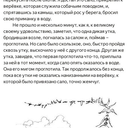
верёвке, которая служила собачьим поводком, и,
спрятавшись за камыш, который рос у берега, бросил
свою приманку в воду.
Не прошло и несколько минут, как я, к великому
своему удовольствию, заметил, что одна дикая утка,
бродившая возле, погналась за салом и, поймав –
проглотила. Но сало было скользкое, оно, быстро пройдя
сквозь утку, выскочило у неё с другого конца. Другая же
утка, завидев, что первая проглотила что-то, приплыла
за ней в тот момент, когда сало опять оказалось в воде.
Она его мигом проглотила. Так продолжалось без конца,
пока все утки не оказались нанизанными на верёвку, к
которой было привязано сало, точно жемчуг.