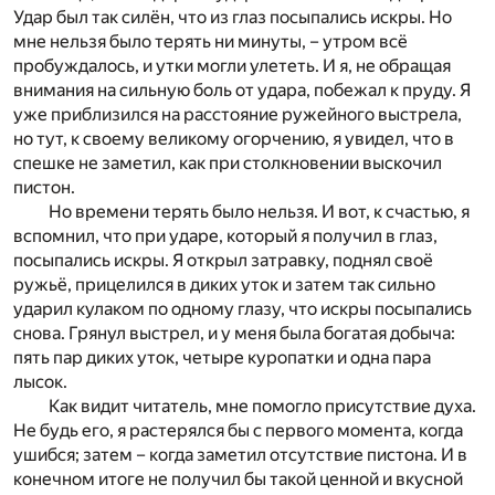
Удар был так силён, что из глаз посыпались искры. Но
мне нельзя было терять ни минуты, – утром всё
пробуждалось, и утки могли улететь. И я, не обращая
внимания на сильную боль от удара, побежал к пруду. Я
уже приблизился на расстояние ружейного выстрела,
но тут, к своему великому огорчению, я увидел, что в
спешке не заметил, как при столкновении выскочил
пистон.
Но времени терять было нельзя. И вот, к счастью, я
вспомнил, что при ударе, который я получил в глаз,
посыпались искры. Я открыл затравку, поднял своё
ружьё, прицелился в диких уток и затем так сильно
ударил кулаком по одному глазу, что искры посыпались
снова. Грянул выстрел, и у меня была богатая добыча:
пять пар диких уток, четыре куропатки и одна пара
лысок.
Как видит читатель, мне помогло присутствие духа.
Не будь его, я растерялся бы с первого момента, когда
ушибся; затем – когда заметил отсутствие пистона. И в
конечном итоге не получил бы такой ценной и вкусной