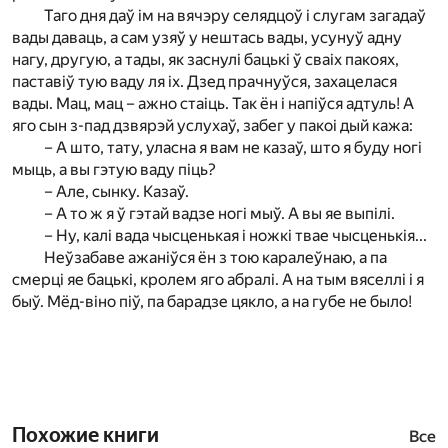
Таго дня даў ім на вячэру селядцоў і слугам загадаў
вады даваць, а сам узяў у нештась вады, усунуў адну
нагу, другую, а тады, як заснулі бацькі ў сваіх пакоях,
паставіў тую ваду ля іх. Дзед прачнуўся, захацелася
вады. Мац, мац – ажно стаіць. Так ён і напіўся адтуль! А
яго сын з-пад дзвярэй услухаў, забег у пакоі дый кажа:
– А што, тату, уласна я вам не казаў, што я буду ногі
мыць, а вы гэтую ваду піць?
– Але, сынку. Казаў.
– А то ж я ў гэтай вадзе ногі мыў. А вы яе выпілі.
– Ну, калі вада чысценькая і ножкі твае чысценькія...
Неўзабаве ажаніўся ён з тою каралеўнаю, а па
смерці яе бацькі, кролем яго абралі. А на тым вяселлі і я
быў. Мёд-віно піў, па барадзе цякло, а на губе не было!
Похожие книги
Все