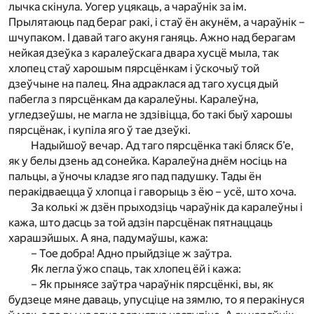
лычка скінула. Уогер уцякаць, а чараўнік за ім.
Прылятаюць пад бераг ракі, і стаў ён акунём, а чараўнік –
шчупаком. І давай таго акуня ганяць. Ажно над берагам
нейкая дзеўка з каралеўскага двара хусцё мыла, так
хлопец стаў харошым пярсцёнкам і ўскочыў той
дзеўчыне на палец. Яна адраклася ад таго хусця дый
пабегла з пярсцёнкам да каралеўны. Каралеўна,
угледзеўшы, не магла не здзівіцца, бо такі быў харошы
пярсцёнак, і купіла яго ў тае дзеўкі.
Надыйшоў вечар. Ад таго пярсцёнка такі бляск б’е,
як у белы дзень ад сонейка. Каралеўна днём носіць на
пальцы, а ўночы кладзе яго пад падушку. Тады ён
перакідваецца ў хлопца і гаворыць з ёю – усё, што хоча.
За колькі ж дзён прыходзіць чараўнік да каралеўны і
кажа, што дасць за той адзін парсцёнак пятнаццаць
харашэйшых. А яна, падумаўшы, кажа:
– Тое добра! Адно прыйдзіце ж заўтра.
Як легла ўжо спаць, так хлопец ёй і кажа:
– Як прынясе заўтра чараўнік пярсцёнкі, вы, як
будзеце мяне даваць, упусціце на зямлю, то я перакінуся