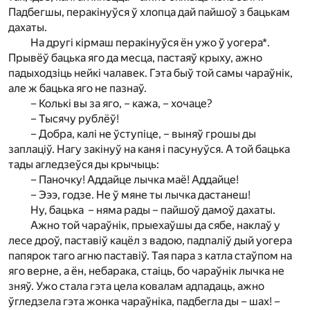
Падбегшы, перакінуўся ў хлопца дай пайшоў з бацькам
дахаты.
На другі кірмаш перакінуўся ён ужо ў уогера*.
Прывёў бацька яго да месца, пастаяў крыху, ажно
падыходзіць нейкі чалавек. Гэта быў той самы чараўнік,
але ж бацька яго не пазнаў.
– Колькі вы за яго, – кажа, – хочаце?
– Тысячу рублёў!
– Добра, калі не ўступіце, – выняў грошы ды
заплаціў. Нагу закінуў на каня і пасунуўся. А той бацька
тады агледзеўся ды крычыць:
– Паночку! Аддайце лычка маё! Аддайце!
– Эээ, годзе. Не ў мяне ты лычка дастанеш!
Ну, бацька – няма рады – пайшоў дамоў дахаты.
Ажно той чараўнік, прыехаўшы да сябе, наклаў у
лесе дроў, паставіў кацёл з вадою, падпаліў дый уогера
папярок таго агню паставіў. Тая пара з катла стаўпом на
яго верне, а ён, небарака, стаіць, бо чараўнік лычка не
зняў. Ужо стала гэта цела ковалам адпадаць, ажно
ўгледзела гэта жонка чараўніка, падбегла ды – шах! –