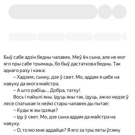
Быў сабе адзін бедны чалавек. Меў ён сына, але не мог
яго пры сабе трымаць, бо быў дастаткова бедны. Так
аднаго разу і кажа:
– Хадзем, сынку, дзе ў свет. Мо, аддам я цябе на
навуку да якога майстра.
– А што рабіць... Добра, татку!
Вось і пайшлі яны. Ідуць яны так, ідуць, ажно недзе ў
лесе спатыкае іх нейкі стары чалавек ды пытае:
– Куды ж вы ідзяце?
– Іду ў свет. Мо, дзе сына аддам да майстра на
навуку.
– О, то мо мне аддайце? Я яго за тры леты ўсяму