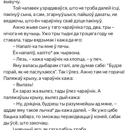
вывучу.
Той чалавек узрадаваўся, што не трэба далей ісці,
пакінуў сына, а сам, згарнуўшыся, пайшоў дахаты, не
ведаючы, што ён чараўніку сваё дзіця пакінуў.
Ажно жыве сын у таго чараўніка год, два, тры –
нічога не вучыць. Ужо тры тыдні да трэцяга году не
ставала, тады вядзьмак і кажа да яго:
– Напалі-ка ты мне ў печы.
Ён напаліў, каліто* аж чырвона.
– Лезь, – кажа чараўнік на хлопца, – у печ.
Яму валасы дыбарам сталі, але думае сабе: “Будзе
горай, як не паслухаюся”. Так і ўлез. Ажно там не горача!
Паляжаў крыху, а чараўнік кажа:
– Вылазь!
Ён зараз жа вылез, тады ўлез чараўнік. А
паляжаўшы крыху, вылез дый кажа:
– Ну, дзяціна, будзеш ты разумнейшы ад мяне, –
аддае яму такое лычка* ды кажа далей. – Як ужо цябе
бацька забярэ, то зможаш перакідвацца ў коней, сабак
ды ўсё, што захочаш.
І навучыў яго, як гэта рабіць трэба.