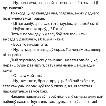
– Ну, чалавеча, пазнавай жа цяпер свайго сына. Ці
прызнаеш?
Той ходзіць ад каня да каня, глядзіць, ажно ў аднаго
прытулена вуха правае.
– Ці патрапіў, ці не, але гэта, мусіць, ці не мой сын?
– Няўжо ж гэта праўда? Гэта ён.
Потым перакідаў іх у галубоў, так ягоны сын
высадзіў дзюбачку, а бацька і кажа:
– Вось то мусіць гэта.
– Ну, гэтыя разы адгадаў якраз. Паглядзім жа, цяпер
ці пацэліш.
Дый перакінуў усіх у паненак. І на гэты раз бацька,
перайшоўшы раз-другі, стаў каля найвышэйшай дый
кажа:
– От гэта мой сын.
– Ну, няма што, браце, круціць. Забірай сябе яго, – і
гэта кажучы, перакінуў яго ў хлопца, а тыя астатнія
паразляталіся ва ўсе бакі.
Чалавек падзякаваў чараўніку, узяў сына за руку дай
пайшоў дахаты. Ідуць яны так, ідуць, ажно ў лесе сталі