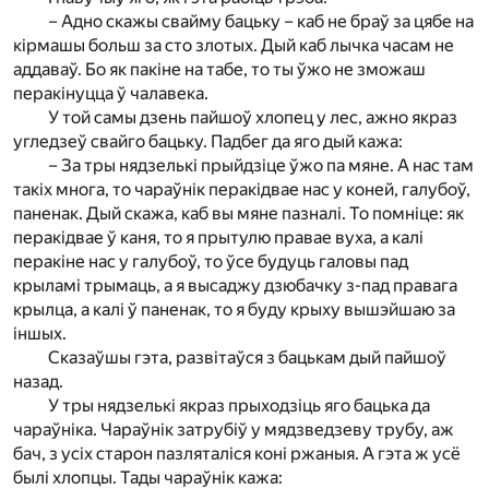
– Адно скажы свайму бацьку – каб не браў за цябе на
кірмашы больш за сто злотых. Дый каб лычка часам не
аддаваў. Бо як пакіне на табе, то ты ўжо не зможаш
перакінуцца ў чалавека.
У той самы дзень пайшоў хлопец у лес, ажно якраз
угледзеў свайго бацьку. Падбег да яго дый кажа:
– За тры нядзелькі прыйдзіце ўжо па мяне. А нас там
такіх многа, то чараўнік перакідвае нас у коней, галубоў,
паненак. Дый скажа, каб вы мяне пазналі. То помніце: як
перакідвае ў каня, то я прытулю правае вуха, а калі
перакіне нас у галубоў, то ўсе будуць галовы пад
крыламі трымаць, а я высаджу дзюбачку з-пад правага
крылца, а калі ў паненак, то я буду крыху вышэйшаю за
іншых.
Сказаўшы гэта, развітаўся з бацькам дый пайшоў
назад.
У тры нядзелькі якраз прыходзіць яго бацька да
чараўніка. Чараўнік затрубіў у мядзведзеву трубу, аж
бач, з усіх старон пазляталіся коні ржаныя. А гэта ж усё
былі хлопцы. Тады чараўнік кажа: