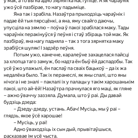
ў мак, а то вы на адно зярнятка наступіце. А як чараўнік
ужо ўсё пазбірае, то нагу падыміце.
Яна так і зрабіла. Назаўтра прыходзіць чараўнік і
падае ёй тыя пярсцёнкі, а яна, яму свайго даючы,
упусціла на зямлю – поўна ў пакоі зрабілася маку. Тады
чараўнік перакінуўся ў пеўня і стаў збіраць той мак. Як
пазбіраў, яна нагу падняла – так з тога зярнятка маку
зрабіўся шуляк! І задзёр пеўня.
Потым ужо, канечне, каралеўне захацелася пайсці
за хлопца таго замуж, бо надта ён быў ёй даспадобы. Так
усё ўжо улажылі, ён паслаў па сваіх бацькоў – да іх жа
недалёка было. Так іх перанеслі, як яны спалі, што яны
нічога і не зналі – паклалі іх у палацы у такім харошанькім
пакоі, што ай-ёй! Назаўтра прачнулася яго маці, як гляне
– ажно ўваччу заззяла. Думала, што ў раі. Ды давай
будзіць дзеда:
– Дзеду-дзеду, устань. Абач! Мусіць, мы ў раі –
глядзь, якое ўсё харошае!
– Мусіць, у раі!
Адно ўваходзіць іх сын дый, прывітаўшыся,
расказвае ім усё чыста.