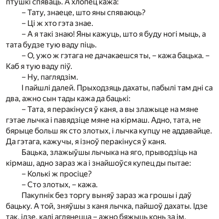
птушкі спяваць. А хлопец кажа:
– Тату, знаеце, што яны спяваюць?
– Ці ж хто гэта знае.
– А я такі знаю! Яны кажуць, што я буду ногі мыць, а
тата будзе тую ваду піць.
– О, ужо ж гэтага не дачакаешся ты, – кажа бацька. –
Каб я тую ваду піў.
– Ну, паглядзім.
І пайшлі далей. Прыходзяць дахаты, пабылі там дні са
два, ажно сын тады кажа да бацькі:
– Тата, я перакінуся ў каня, а вы злажыце на мяне
гэтае лычка і павядзіце мяне на кірмаш. Адно, тата, не
бярыце больш як сто злотых, і лычка купцу не аддавайце.
Да гэтага, кажучы, я ізноў перакінуся ў каня.
Бацька, злажыўшы лычыка на яго, прыводзіць на
кірмаш, адно зараз жа і знайшоўся купец ды пытае:
– Колькі ж просіце?
– Сто злотых, – кажа.
Пакупнік без торгу выняў зараз жа грошы і даў
бацьку. А той, зняўшы з каня лычка, пайшоў дахаты. Ідзе
так, ідзе, калі аглянецца – ажно бяжыць конь за ім.