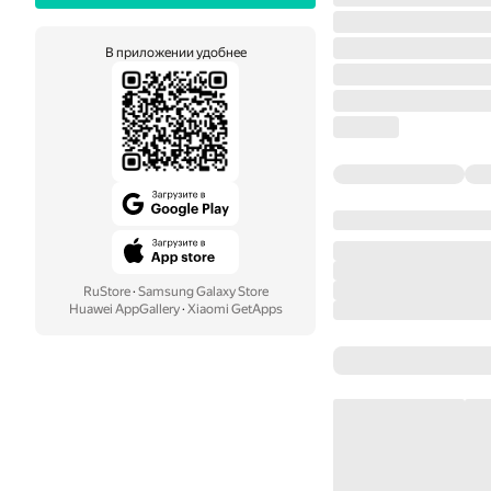
В приложении удобнее
RuStore
·
Samsung Galaxy Store
Huawei AppGallery
·
Xiaomi GetApps