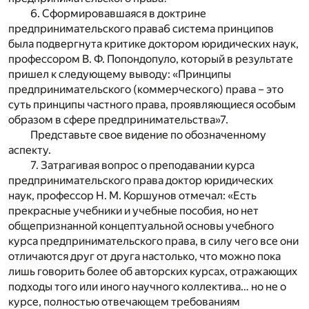
6. Сформировавшаяся в доктрине
предпринимательского права
6
система принципов
была подвергнута критике доктором юридических наук,
профессором В. Ф. Попондопуло, который в результате
пришел к следующему выводу: «Принципы
предпринимательского (коммерческого) права – это
суть принципы частного права, проявляющиеся особым
образом в сфере предпринимательства»
7
.
Представьте свое видение по обозначенному
аспекту.
7. Затрагивая вопрос о преподавании курса
предпринимательского права доктор юридических
наук, профессор Н. М. Коршунов отмечал: «Есть
прекрасные учебники и учебные пособия, но нет
общепризнанной концептуальной основы учебного
курса предпринимательского права, в силу чего все они
отличаются друг от друга настолько, что можно пока
лишь говорить более об авторских курсах, отражающих
подходы того или иного научного коллектива… но не о
курсе, полностью отвечающем требованиям