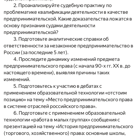
2. Проанализируйте судебную практику по
проблематике квалификации деятельности в качестве
предпринимательской. Какие доказательства ложатся в
основу признания судами деятельности
предпринимательской?
3. Подготовьте аналитические справки об
ответственности за незаконное предпринимательство в
России (за последние 5 лет).
4. Проследите динамику изменений предмета
предпринимательского права (с начала 90-х гг. XX в. до
настоящего времени), выявляя причины таких
изменений.
5. Подготовьтесь к участию в дебатах с
применением образовательной технологии «отстоим
позицию» на тему «Место предпринимательского права
в системе отраслей российского права».
6. Подготовьте с применением образовательной
технологии «работа в малых группах» сообщения с
презентацией на тему «История предпринимательского
(торгового, хозяйственного) права: основные школы,