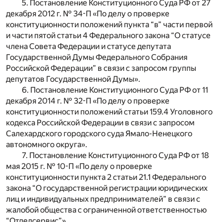
5. Постановление Конституционного Суда РФ от 27
декабря 2012 г. № 34-П «По делу о проверке
конституционности положений пункта “в” части первой
и части пятой статьи 4 Федерального закона “О статусе
члена Совета Федерации и статусе депутата
Государственной Думы Федерального Собрания
Российской Федерации” в связи с запросом группы
депутатов Государственной Думы».
6. Постановление Конституционного Суда РФ от 11
декабря 2014 г. № 32-П «По делу о проверке
конституционности положений статьи 159.4 Уголовного
кодекса Российской Федерации в связи с запросом
Салехардского городского суда Ямало-Ненецкого
автономного округа».
7. Постановление Конституционного Суда РФ от 18
мая 2015 г. № 10-П «По делу о проверке
конституционности пункта 2 статьи 21.1 Федерального
закона “О государственной регистрации юридических
лиц и индивидуальных предпринимателей” в связи с
жалобой общества с ограниченной ответственностью
“Отделсервис”».