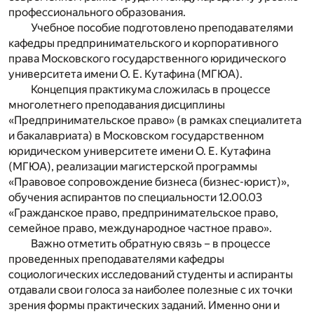
профессионального образования.
Учебное пособие подготовлено преподавателями
кафедры предпринимательского и корпоративного
права Московского государственного юридического
университета имени О. Е. Кутафина (МГЮА).
Концепция практикума сложилась в процессе
многолетнего преподавания дисциплины
«Предпринимательское право» (в рамках специалитета
и бакалавриата) в Московском государственном
юридическом университете имени О. Е. Кутафина
(МГЮА), реализации магистерской программы
«Правовое сопровождение бизнеса (бизнес-юрист)»,
обучения аспирантов по специальности 12.00.03
«Гражданское право, предпринимательское право,
семейное право, международное частное право».
Важно отметить обратную связь – в процессе
проведенных преподавателями кафедры
социологических исследований студенты и аспиранты
отдавали свои голоса за наиболее полезные с их точки
зрения формы практических заданий. Именно они и