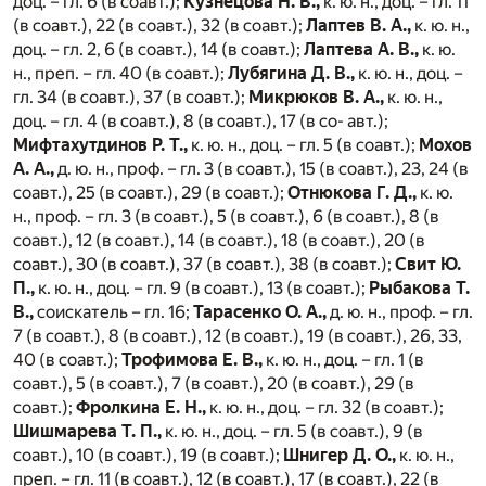
доц. – гл. 6 (в соавт.);
Кузнецова Н. В.,
к. ю. н., доц. – гл. 11
(в соавт.), 22 (в соавт.), 32 (в соавт.);
Лаптев В. А.,
к. ю. н.,
доц. – гл. 2, 6 (в соавт.), 14 (в соавт.);
Лаптева А. В.,
к. ю.
н., преп. – гл. 40 (в соавт.);
Лубягина Д. В.,
к. ю. н., доц. –
гл. 34 (в соавт.), 37 (в соавт.);
Микрюков В. А.,
к. ю. н.,
доц. – гл. 4 (в соавт.), 8 (в соавт.), 17 (в со- авт.);
Мифтахутдинов Р. Т.,
к. ю. н., доц. – гл. 5 (в соавт.);
Мохов
А. А.,
д. ю. н., проф. – гл. 3 (в соавт.), 15 (в соавт.), 23, 24 (в
соавт.), 25 (в соавт.), 29 (в соавт.);
Отнюкова Г. Д.,
к. ю.
н., проф. – гл. 3 (в соавт.), 5 (в соавт.), 6 (в соавт.), 8 (в
соавт.), 12 (в соавт.), 14 (в соавт.), 18 (в соавт.), 20 (в
соавт.), 30 (в соавт.), 37 (в соавт.), 38 (в соавт.);
Свит Ю.
П.,
к. ю. н., доц. – гл. 9 (в соавт.), 13 (в соавт.);
Рыбакова Т.
В.,
соискатель – гл. 16;
Тарасенко О. А.,
д. ю. н., проф. – гл.
7 (в соавт.), 8 (в соавт.), 12 (в соавт.), 19 (в соавт.), 26, 33,
40 (в соавт.);
Трофимова Е. В.,
к. ю. н., доц. – гл. 1 (в
соавт.), 5 (в соавт.), 7 (в соавт.), 20 (в соавт.), 29 (в
соавт.);
Фролкина Е. Н.,
к. ю. н., доц. – гл. 32 (в соавт.);
Шишмарева Т. П.,
к. ю. н., доц. – гл. 5 (в соавт.), 9 (в
соавт.), 10 (в соавт.), 19 (в соавт.);
Шнигер Д. О.,
к. ю. н.,
преп. – гл. 11 (в соавт.), 12 (в соавт.), 17 (в соавт.), 22 (в