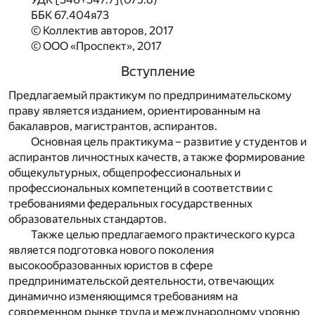
ББК 67.404я73
© Коллектив авторов, 2017
© ООО «Проспект», 2017
Вступление
Предлагаемый практикум по предпринимательскому
праву является изданием, ориентированным на
бакалавров, магистрантов, аспирантов.
Основная цель практикума – развитие у студентов и
аспирантов личностных качеств, а также формирование
общекультурных, общепрофессиональных и
профессиональных компетенций в соответствии с
требованиями федеральных государственных
образовательных стандартов.
Также целью предлагаемого практического курса
является подготовка нового поколения
высокообразованных юристов в сфере
предпринимательской деятельности, отвечающих
динамично изменяющимся требованиям на
современном рынке труда и международному уровню