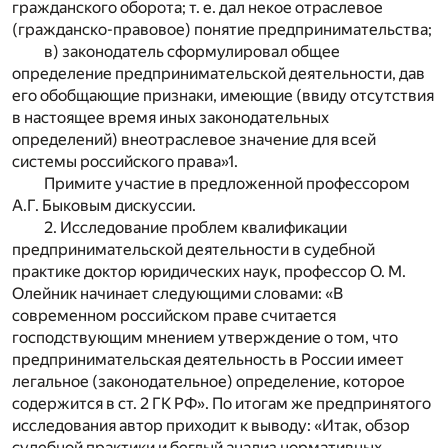
гражданского оборота; т. е. дал некое отраслевое
(гражданско-правовое) понятие предпринимательства;
в) законодатель сформулировал общее
определение предпринимательской деятельности, дав
его обобщающие признаки, имеющие (ввиду отсутствия
в настоящее время иных законодательных
определений) внеотраслевое значение для всей
системы российского права»
1
.
Примите участие в предложенной профессором
А.Г. Быковым дискуссии.
2. Исследование проблем квалификации
предпринимательской деятельности в судебной
практике доктор юридических наук, профессор О. М.
Олейник начинает следующими словами: «В
современном российском праве считается
господствующим мнением утверждение о том, что
предпринимательская деятельность в России имеет
легальное (законодательное) определение, которое
содержится в ст. 2 ГК РФ». По итогам же предпринятого
исследования автор приходит к выводу: «Итак, обзор
судебной практики и беглый анализ нормативных