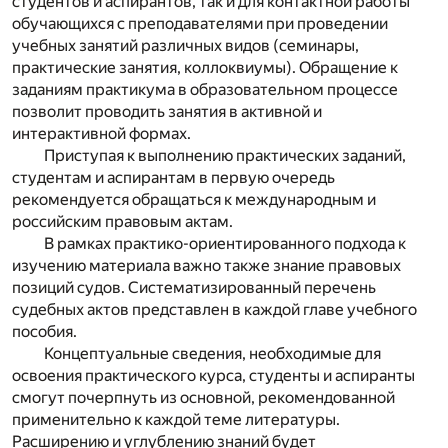
студентов и аспирантов, так и для контактной работы
обучающихся с преподавателями при проведении
учебных занятий различных видов (семинары,
практические занятия, коллоквиумы). Обращение к
заданиям практикума в образовательном процессе
позволит проводить занятия в активной и
интерактивной формах.
Приступая к выполнению практических заданий,
студентам и аспирантам в первую очередь
рекомендуется обращаться к международным и
российским правовым актам.
В рамках практико-ориентированного подхода к
изучению материала важно также знание правовых
позиций судов. Систематизированный перечень
судебных актов представлен в каждой главе учебного
пособия.
Концептуальные сведения, необходимые для
освоения практического курса, студенты и аспиранты
смогут почерпнуть из основной, рекомендованной
применительно к каждой теме литературы.
Расширению и углублению знаний будет