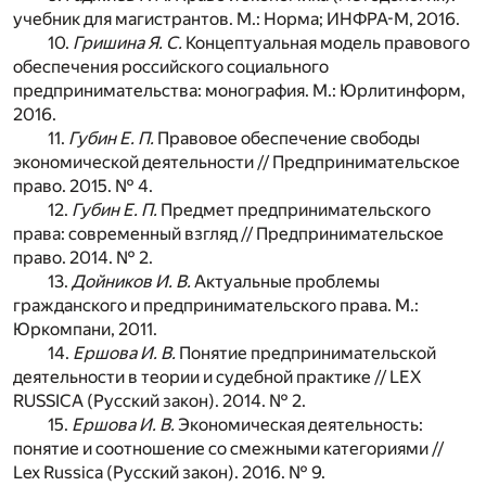
учебник для магистрантов. М.: Норма; ИНФРА-М, 2016.
10.
Гришина Я. С.
Концептуальная модель правового
обеспечения российского социального
предпринимательства: монография. М.: Юрлитинформ,
2016.
11.
Губин Е. П.
Правовое обеспечение свободы
экономической деятельности // Предпринимательское
право. 2015. № 4.
12.
Губин Е. П.
Предмет предпринимательского
права: современный взгляд // Предпринимательское
право. 2014. № 2.
13.
Дойников И. В.
Актуальные проблемы
гражданского и предпринимательского права. М.:
Юркомпани, 2011.
14.
Ершова И. В.
Понятие предпринимательской
деятельности в теории и судебной практике // LEX
RUSSICA (Русский закон). 2014. № 2.
15.
Ершова И. В.
Экономическая деятельность:
понятие и соотношение со смежными категориями //
Lex Russica (Русский закон). 2016. № 9.