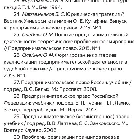
23.
Мартемьянов В. В.
Хозяйственное право: курс
лекций. Т. 1. М.: Бек, 1994.
24.
Мартемьянов В. С.
Юридическая трагедия //
Вестник Университета имени О . Е. Кутафина. Выпуск
«Предпринимательское право». 2015. № 1.
25.
Олейник О. М.
Понятие предпринимательской
деятельности: теоретические проблемы формирования
// Предпринимательское право. 2015. № 1.
26.
Олейник О. М.
Формирование критериев
квалификации предпринимательской деятельности в
судебной практике // Предпринимательское право.
2013. № 1.
27. Предпринимательское право России: учебник /
под ред. В. С. Белых. М.: Проспект, 2008.
28. Предпринимательское право Российской
Федерации: учебник / под ред. Е. П. Губина, П. Г. Лахно.
3-е изд., перераб. и доп. М.: Норма, 2017.
29. Предпринимательское (хозяйственное) право:
учебник / под ред. В. В. Лаптева, С. С. Занковского. М.:
Волтерс Клувер, 2006.
30. Проблемы реализации принципов права в