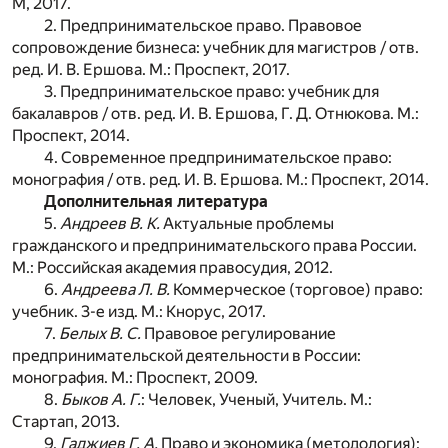
М, 2017.
2. Предпринимательское право. Правовое
сопровождение бизнеса: учебник для магистров / отв.
ред. И. В. Ершова. М.: Проспект, 2017.
3. Предпринимательское право: учебник для
бакалавров / отв. ред. И. В. Ершова, Г. Д. Отнюкова. М.:
Проспект, 2014.
4. Современное предпринимательское право:
монография / отв. ред. И. В. Ершова. М.: Проспект, 2014.
Дополнительная литература
5.
Андреев В. К.
Актуальные проблемы
гражданского и предпринимательского права России.
М.: Российская академия правосудия, 2012.
6.
Андреева Л. В.
Коммерческое (торговое) право:
учебник. 3-е изд. М.: Кнорус, 2017.
7.
Белых В. С.
Правовое регулирование
предпринимательской деятельности в России:
монография. М.: Проспект, 2009.
8.
Быков А. Г.
: Человек, Ученый, Учитель. М.:
Стартап, 2013.
9.
Гаджиев Г. А.
Право и экономика (методология):