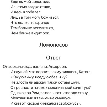
Еще ль мой волос цел,
Иль темя гладко стало,
И весь я побелел;
Лишь в том могу божиться,
Что должен старичок
Тем больше веселиться,
Чем ближе видит рок.
Ломоносов
Ответ
От зеркала сюда взгляни, Анакреон,
И слушай, что ворчит, нахмурившись, Катон:
«Какую вижу я седую обезьяну?
Не злость ли адская, такой оставя шум,
От ревности на смех склонить мой хочет ум?
Однако я за Рим, за вольность твердо стану,
Мечтаниями я такими не смущусь
И сим от Кесаря кинжалом свобожусь».