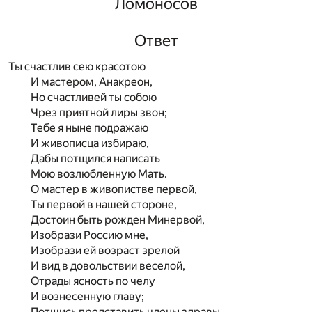
Ломоносов
Ответ
Ты счастлив сею красотою
И мастером, Анакреон,
Но счастливей ты собою
Чрез приятной лиры звон;
Тебе я ныне подражаю
И живописца избираю,
Дабы потщился написать
Мою возлюбленную Мать.
О мастер в живопистве первой,
Ты первой в нашей стороне,
Достоин быть рожден Минервой,
Изобрази Россию мне,
Изобрази ей возраст зрелой
И вид в довольствии веселой,
Отрады ясность по челу
И вознесенную главу;
Потщись представить члены здравы,