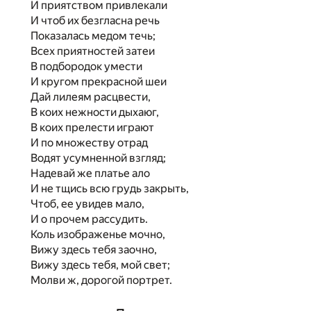
И приятством привлекали
И чтоб их безгласна речь
Показалась медом течь;
Всех приятностей затеи
В подбородок умести
И кругом прекрасной шеи
Дай лилеям расцвести,
В коих нежности дыхаюг,
В коих прелести играют
И по множеству отрад
Водят усумненной взгляд;
Надевай же платье ало
И не тщись всю грудь закрыть,
Чтоб, ее увидев мало,
И о прочем рассудить.
Коль изображенье мочно,
Вижу здесь тебя заочно,
Вижу здесь тебя, мой свет;
Молви ж, дорогой портрет.