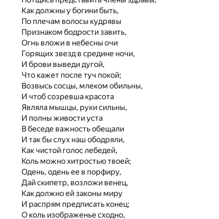
Как должны у богини быть,
По плечам волосы кудрявы
Признаком бодрости завить,
Огнь вложи в небесны очи
Горящих звезд в средине ночи,
И брови выведи дугой,
Что кажет после туч покой;
Возвысь сосцы, млеком обильны,
И чтоб созревша красота
Являла мышцы, руки сильны,
И полны живости уста
В беседе важность обещали
И так бы слух наш ободряли,
Как чистой голос лебедей,
Коль можно хитростью твоей;
Одень, одень ее в порфиру,
Дай скипетр, возложи венец,
Как должно ей законы миру
И распрям предписать конец;
О коль изображенье сходно,