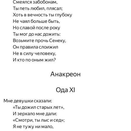
Смеялся забобонам,
Ты петь любил, плясал;
Хоть в вечность ты глубоку
Не чаял больше быть,
Но славой после року
Ты мог до нас дожить:
Возьмите прочь Сенеку,
Он правила слоижил
Не в силу человеку,
И кто по оным жил?
Анакреон
Ода XI
Мне девушки сказали:
«Ты дожил старых лет»,
И зеркало мне дали:
«Смотри, ты лыс и сед»;
Я не тужу ни мало,