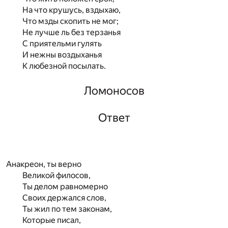
На что крушусь, вздыхаю,
Что мзды скопить не мог;
Не лучше ль без терзанья
С приятельми гулять
И нежны воздыханья
К любезной посылать.
Ломоносов
Ответ
Анакреон, ты верно
Великой филосов,
Ты делом равномерно
Своих держался слов,
Ты жил по тем законам,
Которые писал,