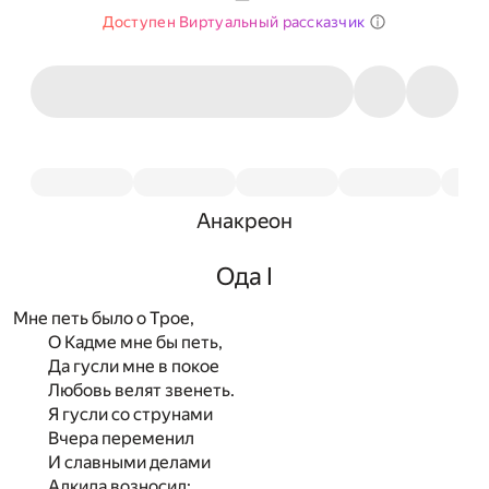
Доступен Виртуальный рассказчик
Анакреон
Ода I
Мне петь было о Трое,
О Кадме мне бы петь,
Да гусли мне в покое
Любовь велят звенеть.
Я гусли со струнами
Вчера переменил
И славными делами
Алкида возносил;