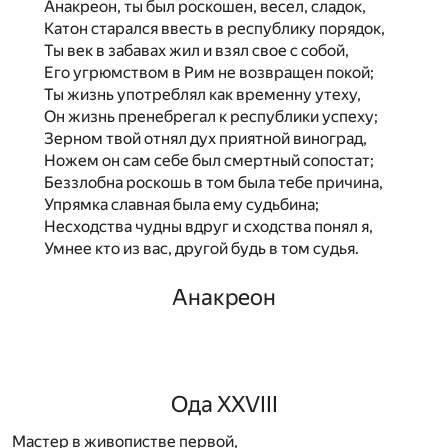
Анакреон, ты был роскошен, весел, сладок,
Катон старался ввесть в республику порядок,
Ты век в забавах жил и взял свое с собой,
Его угрюмством в Рим не возвращен покой;
Ты жизнь употреблял как временну утеху,
Он жизнь пренебрегал к республики успеху;
Зерном твой отнял дух приятной виноград,
Ножем он сам себе был смертный сопостат;
Беззлобна роскошь в том была тебе причина,
Упрямка славная была ему судьбина;
Несходства чудны вдруг и сходства понял я,
Умнее кто из вас, другой будь в том судья.
Анакреон
Ода XXVIII
Мастер в живопистве первой,