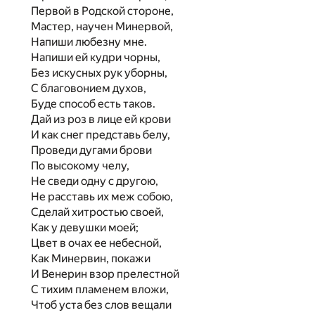
Первой в Родской стороне,
Мастер, научен Минервой,
Напиши любезну мне.
Напиши ей кудри чорны,
Без искусных рук уборны,
С благовонием духов,
Буде способ есть таков.
Дай из роз в лице ей крови
И как снег представь белу,
Проведи дугами брови
По высокому челу,
Не сведи одну с другою,
Не расставь их меж собою,
Сделай хитростью своей,
Как у девушки моей;
Цвет в очах ее небесной,
Как Минервин, покажи
И Венерин взор прелестной
С тихим пламенем вложи,
Чтоб уста без слов вещали