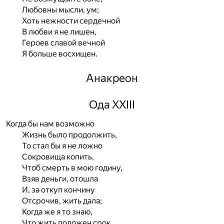
Любовны мысли, ум;
Хоть нежности сердечной
В любви я не лишен,
Героев славой вечной
Я больше восхищен.
Анакреон
Ода XXIII
Когда бы нам возможно
Жизнь было продолжить,
То стал бы я не ложно
Сокровища копить,
Чтоб смерть в мою годину,
Взяв деньги, отошла
И, за откуп кончину
Отсрочив, жить дала;
Когда же я то знаю,
Что жить положен срок,