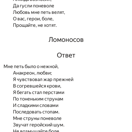
Да гусли поневоле
Любовь мне петь велят,
О вас, герои, боле,
Прощайте, не хотят.
Ломоносов
Ответ
Мне петь было о нежной,
Анакреон, любви;
Я чувствовал жар прежней
В согревшейся крови,
Я бегать стал перстами
По тоненьким струнам
И сладкими словами
Последовать стопам.
Мне струны поневоле
Звучат геройский шум.
Не возмущайте боле,