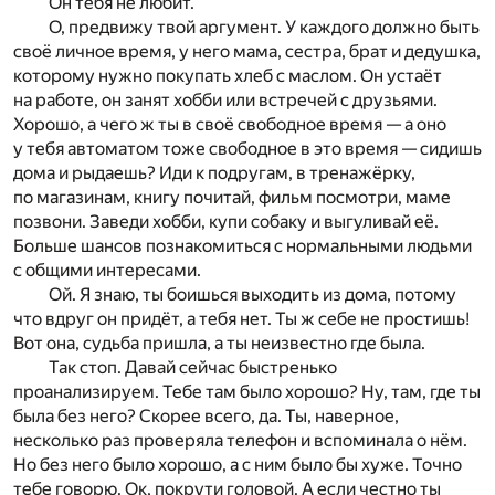
Он тебя не любит.
О, предвижу твой аргумент. У каждого должно быть
своё личное время, у него мама, сестра, брат и дедушка,
которому нужно покупать хлеб с маслом. Он устаёт
на работе, он занят хобби или встречей с друзьями.
Хорошо, а чего ж ты в своё свободное время — а оно
у тебя автоматом тоже свободное в это время — сидишь
дома и рыдаешь? Иди к подругам, в тренажёрку,
по магазинам, книгу почитай, фильм посмотри, маме
позвони. Заведи хобби, купи собаку и выгуливай её.
Больше шансов познакомиться с нормальными людьми
с общими интересами.
Ой. Я знаю, ты боишься выходить из дома, потому
что вдруг он придёт, а тебя нет. Ты ж себе не простишь!
Вот она, судьба пришла, а ты неизвестно где была.
Так стоп. Давай сейчас быстренько
проанализируем. Тебе там было хорошо? Ну, там, где ты
была без него? Скорее всего, да. Ты, наверное,
несколько раз проверяла телефон и вспоминала о нём.
Но без него было хорошо, а с ним было бы хуже. Точно
тебе говорю. Ок, покрути головой. А если честно ты