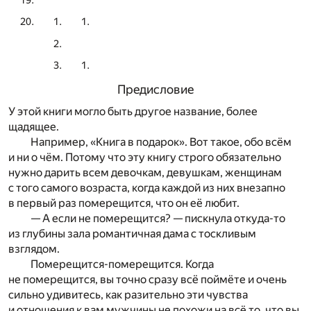
Предисловие
У этой книги могло быть другое название, более
щадящее.
Например, «Книга в подарок». Вот такое, обо всём
и ни о чём. Потому что эту книгу строго обязательно
нужно дарить всем девочкам, девушкам, женщинам
с того самого возраста, когда каждой из них внезапно
в первый раз померещится, что он её любит.
— А если не померещится? — пискнула откуда-то
из глубины зала романтичная дама с тоскливым
взглядом.
Померещится-померещится. Когда
не померещится, вы точно сразу всё поймёте и очень
сильно удивитесь, как разительно эти чувства
и отношения к вам мужчины не похожи на всё то, что вы