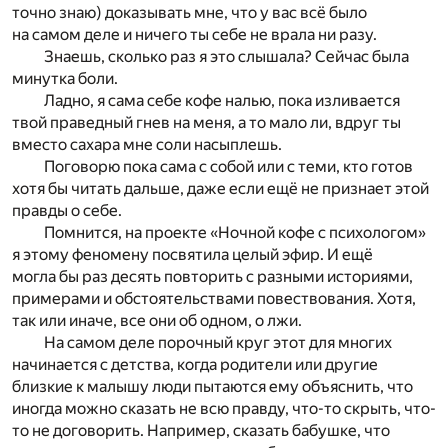
точно знаю) доказывать мне, что у вас всё было
на самом деле и ничего ты себе не врала ни разу.
Знаешь, сколько раз я это слышала? Сейчас была
минутка боли.
Ладно, я сама себе кофе налью, пока изливается
твой праведный гнев на меня, а то мало ли, вдруг ты
вместо сахара мне соли насыплешь.
Поговорю пока сама с собой или с теми, кто готов
хотя бы читать дальше, даже если ещё не признает этой
правды о себе.
Помнится, на проекте «Ночной кофе с психологом»
я этому феномену посвятила целый эфир. И ещё
могла бы раз десять повторить с разными историями,
примерами и обстоятельствами повествования. Хотя,
так или иначе, все они об одном, о лжи.
На самом деле порочный круг этот для многих
начинается с детства, когда родители или другие
близкие к малышу люди пытаются ему объяснить, что
иногда можно сказать не всю правду, что-то скрыть, что-
то не договорить. Например, сказать бабушке, что