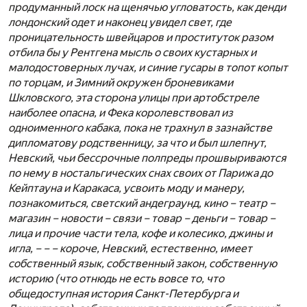
продуманный лоск на щенячью угловатость, как денди
лондонский одет и наконец увидел свет, где
проницательность швейцаров и проституток разом
отбила бы у Рентгена мысль о своих кустарных и
малодостоверных лучах, и синие гусары в топот копыт
по торцам, и Зимний окружен броневиками
Шкловского, эта сторона улицы при артобстреле
наиболее опасна, и Фека королевствовал из
одноименного кабака, пока не трахнул в зазнайстве
дипломатову родственницу, за что и был шлепнут,
Невский, чьи бессрочные полпреды прошвыриваются
по нему в ностальгических снах своих от Парижа до
Кейптауна и Каракаса, усвоить моду и манеру,
познакомиться, светский андеграунд, кино – театр –
магазин – новости – связи – товар – деньги – товар –
лица и прочие части тела, кофе и колесико, джины и
игла, – – – короче, Невский, естественно, имеет
собственный язык, собственный закон, собственную
историю (что отнюдь не есть вовсе то, что
общедоступная история Санкт-Петербурга и