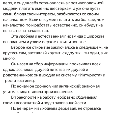
верх, и он для себя остановился на противоположной
модели: платить именно шестеркам, а уж они пусть
сами, блюдя свои интересы, разбираются со своим
начальством. Если он сумеет платить им больше, чем
начальство, то и работать, естественно, они будут на
него, а не на начальство.
Эта удобная и естественная пирамида с широким
основанием и узким верхом стоит и поныне.
Второе же открытие заключалось в следующем: не
крутись сам, заставляй крутиться других – ты один, а их
много.
Он насел на сбор информации, прокачивая всех
одноклассников, друзей детства, их друзей и
родственников: он выходил на систему «Интуриста» и
треста гостиниц.
По ночам он срочно учил английский; знакомая
учительница ставила произношение.
В транспорте на работу и обратно обдумывал
схемы всеохватной и подстрахованной сети.
По вечерам и выходным фарцевал, не стремясь