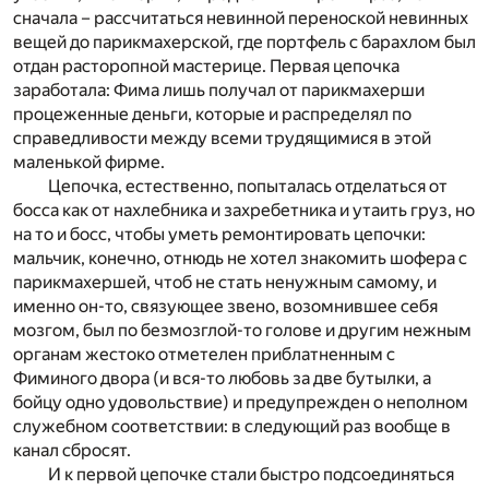
сначала – рассчитаться невинной переноской невинных
вещей до парикмахерской, где портфель с барахлом был
отдан расторопной мастерице. Первая цепочка
заработала: Фима лишь получал от парикмахерши
процеженные деньги, которые и распределял по
справедливости между всеми трудящимися в этой
маленькой фирме.
Цепочка, естественно, попыталась отделаться от
босса как от нахлебника и захребетника и утаить груз, но
на то и босс, чтобы уметь ремонтировать цепочки:
мальчик, конечно, отнюдь не хотел знакомить шофера с
парикмахершей, чтоб не стать ненужным самому, и
именно он-то, связующее звено, возомнившее себя
мозгом, был по безмозглой-то голове и другим нежным
органам жестоко отметелен приблатненным с
Фиминого двора (и вся-то любовь за две бутылки, а
бойцу одно удовольствие) и предупрежден о неполном
служебном соответствии: в следующий раз вообще в
канал сбросят.
И к первой цепочке стали быстро подсоединяться