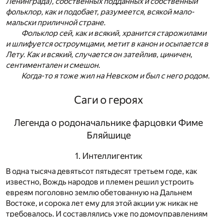
Ленинграда), собственных подданных и собственный
фольклор, как и подобает, разумеется, всякой мало-
мальски приличной стране.
Фольклор сей, как и всякий, хранится старожилами
и шлифуется остроумцами, метит в канон и осыпается в
Лету. Как и всякий, случается он затейлив, циничен,
сентиментален и смешон.
Когда-то я тоже жил на Невском и был с него родом.
Саги о героях
Легенда о родоначальнике фарцовки Фиме
Бляйшице
1. Интеллигентик
В одна тысяча девятьсот пятьдесят третьем годе, как
известно, Вождь народов и племен решил устроить
евреям поголовно землю обетованную на Дальнем
Востоке, и сорока лет ему для этой акции уж никак не
требовалось. И составлялись уже по домоуправлениям