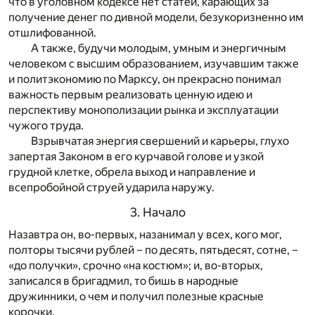
что в уголовном кодексе нет статей, карающих за
получение денег по дивной модели, безукоризненно им
отшлифованной.
А также, будучи молодым, умным и энергичным
человеком с высшим образованием, изучавшим также
и политэкономию по Марксу, он прекрасно понимал
важность первым реализовать ценную идею и
перспективу монополизации рынка и эксплуатации
чужого труда.
Взрывчатая энергия свершений и карьеры, глухо
запертая Законом в его курчавой голове и узкой
грудной клетке, обрела выход и направление и
всепробойной струей ударила наружу.
3. Начало
Назавтра он, во-первых, назанимал у всех, кого мог,
полторы тысячи рублей – по десять, пятьдесят, сотне, –
«до получки», срочно «на костюм»; и, во-вторых,
записался в бригадмил, то бишь в народные
дружинники, о чем и получил полезные красные
корочки.