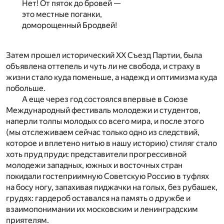
Нет! От пяток до бровей —
это местные поганки,
доморощенный Бродвей!
Затем прошел исторический XX Съезд Партии, была
объявлена оттепель и чуть ли не свобода, и страху в
жизни стало куда поменьше, а надежд и оптимизма куда
побольше.
А еще через год состоялся впервые в Союзе
Международный фестиваль молодежи и студентов,
наперли толпы молодых со всего мира, и после этого
(мы отслеживаем сейчас только одно из следствий,
которое и вплетено нитью в нашу историю) стиляг стало
хоть пруд пруди: представители прогрессивной
молодежи западных, южных и восточных стран
покидали гостеприимную Советскую Россию в туфлях
на босу ногу, запахивая пиджачки на голых, без рубашек,
грудях: гардероб оставался на память о дружбе и
взаимопонимании их московским и ленинградским
приятелям.