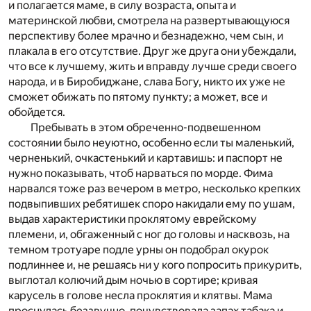
и полагается маме, в силу возраста, опыта и
материнской любви, смотрела на развертывающуюся
перспективу более мрачно и безнадежно, чем сын, и
плакала в его отсутствие. Друг же друга они убеждали,
что все к лучшему, жить и вправду лучше среди своего
народа, и в Биробиджане, слава Богу, никто их уже не
сможет обижать по пятому пункту; а может, все и
обойдется.
Пребывать в этом обреченно-подвешенном
состоянии было неуютно, особенно если ты маленький,
черненький, очкастенький и картавишь: и паспорт не
нужно показывать, чтоб нарваться по морде. Фима
нарвался тоже раз вечером в метро, несколько крепких
подвыпивших ребятишек споро накидали ему по ушам,
выдав характеристики проклятому еврейскому
племени, и, обгаженный с ног до головы и насквозь, на
темном тротуаре подле урны он подобрал окурок
подлиннее и, не решаясь ни у кого попросить прикурить,
выглотал колючий дым ночью в сортире; кривая
карусель в голове несла проклятия и клятвы. Мама
проснулась беззвучно, почувствовала запах табака и