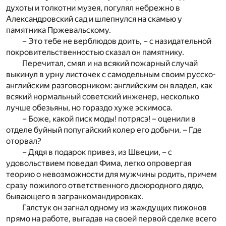
духоты и толкотни музея, погулял небрежно в
Александровский сад и шлепнулся на скамью у
памятника Пржевальскому.
– Это тебе не верблюдов доить, – с назидательной
покровительственностью сказал он памятнику.
Перечитал, смял и на всякий пожарный случай
выкинул в урну листочек с самодельным своим русско-
английским разговорником: английским он владел, как
всякий нормальный советский инженер, несколько
лучше обезьяны, но гораздо хуже эскимоса.
– Боже, какой писк моды! потрясэ! – оценили в
отделе буйный попугайский колер его добычи. – Где
оторвал?
– Дядя в подарок привез, из Швеции, – с
удовольствием поведал Фима, легко опровергая
теорию о невозможности для мужчины родить, причем
сразу пожилого ответственного двоюродного дядю,
бывающего в загранкомандировках.
Галстук он загнал одному из жаждущих пижонов
прямо на работе, выгадав на своей первой сделке всего