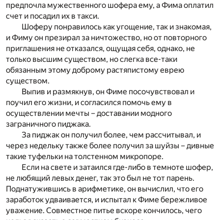
предпочла мужественного шофера ему, а Фима оплатил
счет и посадил их в такси.
Шоферу понравилось как угощение, так и знакомая,
и Фиму он презирал за ничтожество, но от повторного
приглашения не отказался, ощущая себя, однако, не
только высшим существом, но слегка все-таки
обязанным этому доброму растяпистому еврею
существом.
Выпив и размякнув, он Фиме посочувствовал и
поучил его жизни, и согласился помочь ему в
осуществлении мечты – доставании модного
заграничного пиджака.
За пиджак он получил более, чем рассчитывал, и
через недельку также более получил за шуйзы – дивные
такие туфельки на толстенном микропоре.
Если на свете и затаился где-либо в темноте шофер,
не любящий левых денег, так это был не тот парень.
Поднатужившись в арифметике, он вычислил, что его
заработок удваивается, и испытал к Фиме бережливое
уважение. Совместное питье вскоре кончилось, чего