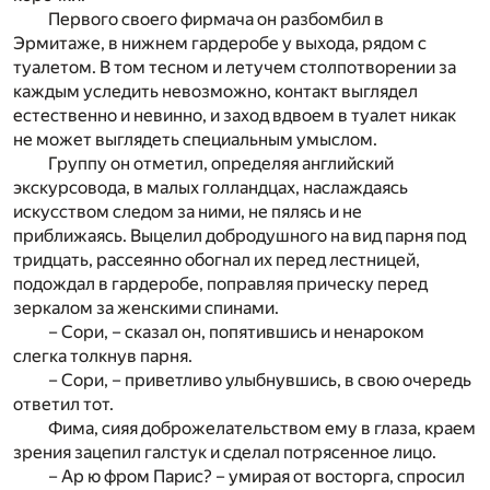
Первого своего фирмача он разбомбил в
Эрмитаже, в нижнем гардеробе у выхода, рядом с
туалетом. В том тесном и летучем столпотворении за
каждым уследить невозможно, контакт выглядел
естественно и невинно, и заход вдвоем в туалет никак
не может выглядеть специальным умыслом.
Группу он отметил, определяя английский
экскурсовода, в малых голландцах, наслаждаясь
искусством следом за ними, не пялясь и не
приближаясь. Выцелил добродушного на вид парня под
тридцать, рассеянно обогнал их перед лестницей,
подождал в гардеробе, поправляя прическу перед
зеркалом за женскими спинами.
– Сори, – сказал он, попятившись и ненароком
слегка толкнув парня.
– Сори, – приветливо улыбнувшись, в свою очередь
ответил тот.
Фима, сияя доброжелательством ему в глаза, краем
зрения зацепил галстук и сделал потрясенное лицо.
– Ар ю фром Парис? – умирая от восторга, спросил