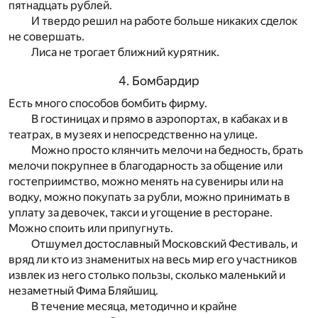
пятнадцать рублей.
И твердо решил на работе больше никаких сделок
не совершать.
Лиса не трогает ближний курятник.
4. Бомбардир
Есть много способов бомбить фирму.
В гостиницах и прямо в аэропортах, в кабаках и в
театрах, в музеях и непосредственно на улице.
Можно просто клянчить мелочи на бедность, брать
мелочи покрупнее в благодарность за общение или
гостеприимство, можно менять на сувениры или на
водку, можно покупать за рубли, можно принимать в
уплату за девочек, такси и угощение в ресторане.
Можно споить или припугнуть.
Отшумел достославный Московский Фестиваль, и
вряд ли кто из знаменитых на весь мир его участников
извлек из него столько пользы, сколько маленький и
незаметный Фима Бляйшиц.
В течение месяца, методично и крайне