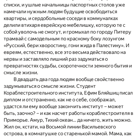
списки, и ушлые начальницы паспортных столов уже
намечали нужным людям будущие освободиться
квартиры, и сердобольные соседи в коммуналках
делили втихаря еврейскую мебелишку, которую те с
собой уволочь не смогут, и громыхал по городу Питеру
трамвай с самодельным по красному боку лозунгом
«Русский, бери хворостину, гони жида в Палестину». И
евреям, естественно, все это весьма действовало на
нервы и заставляло лишний раз задуматься о
превратностях судьбы, скоротечности земного бытия и
смысле жизни.
В двадцать два года людям вообще свойственно
задумываться о смысле жизни. Студент
Кораблестроительного института, Ефим Бляйшиц писал
диплом и отстраненно, как не о себе, соображал,
удастся ли ему вообще закончить институт – может
быть, заочно? – и как насчет работы кораблестроителя в
Приморье. Амур, Тихий океан… да ничего, жить можно.
Жил он, кстати, на Восьмой линии Васильевского
острова, в комнатушке со старенькой мамой. Мама, как