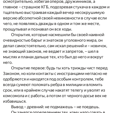
осмотрительно, избегая оперов, дружинников, а
главное – страшное КГБ, подозревая стукача в каждом и
тщательно выстраивая каждый вечер несокрушимую
версию абсолютной своей невиновности в случае если
чего, не появляясь дважды в одном и том же месте,
прощупывал и познавал он все ходы.
Открытия, которые насмешили бы своей наивной
очевидностью барыг и знатоков уголовного мира, он
делал самостоятельно, сам искал решений и – новичок,
не знающий законов, не ведает и запретов, – шел в
мыслях и планах дальше тех, кто был до него и вокруг
него.
Открытие первое: будь ты хоть трижды чист перед
Законом, но коли контакты с иностранцами негласно не
одобряются и находятся под особым контролем, тебе
всегда сумеют поломать ребра в милиции и вломить
срок, или в крайнем случае накатят телегу и уволят из
комсомола и с работы, а потом от черного досье век не
избавишься.
Вывод – древний: не подмажешь – не поедешь.
Он занялся определением тех, кому надо совать в