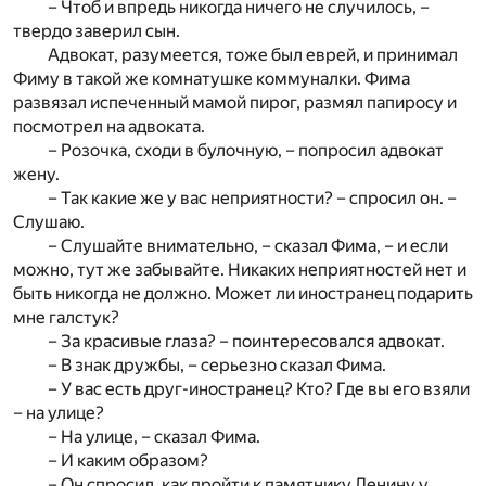
– Чтоб и впредь никогда ничего не случилось, –
твердо заверил сын.
Адвокат, разумеется, тоже был еврей, и принимал
Фиму в такой же комнатушке коммуналки. Фима
развязал испеченный мамой пирог, размял папиросу и
посмотрел на адвоката.
– Розочка, сходи в булочную, – попросил адвокат
жену.
– Так какие же у вас неприятности? – спросил он. –
Слушаю.
– Слушайте внимательно, – сказал Фима, – и если
можно, тут же забывайте. Никаких неприятностей нет и
быть никогда не должно. Может ли иностранец подарить
мне галстук?
– За красивые глаза? – поинтересовался адвокат.
– В знак дружбы, – серьезно сказал Фима.
– У вас есть друг-иностранец? Кто? Где вы его взяли
– на улице?
– На улице, – сказал Фима.
– И каким образом?
– Он спросил, как пройти к памятнику Ленину у