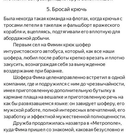
5. Бросай крючь
Была некогда такая команда на флотах, когда крючья с
тросами летели в такелаж и фальшборт вражеского
корабля и, вцепляясь, подтягивали его вплотную для
абордажной добычи.
Первым сел на Фимин крюк шофер
интуристовского автобуса, который, как все наши
шофера, любил после работы крепко врезать и плотно
закусить, вознаграждая себя за вынужденное
воздержание при баранке.
Шофера Фима целенаправленно встретил в одной
компании, где и подружился с ним до чрезвычайности,
имея приготовленную дополнительную бутылку в
кармане плаща на вешалке и приготовленную речь на
как бы развязавшемся языке: он завидует шоферу, его
мужской работе, полной интересных впечатлений, его
заработку и эффектной мужественной полноценности.
Дружба продолжилась назавтра в «Метрополе»,
куда Фима пришел со знакомой, каковая безусловно и