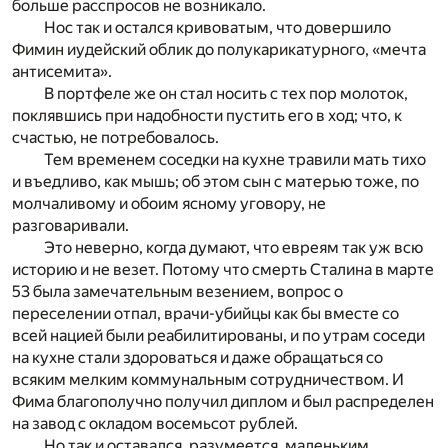
больше расспросов не возникало.
Нос так и остался кривоватым, что довершило
Фимин иудейский облик до полукарикатурного, «мечта
антисемита».
В портфеле же он стал носить с тех пор молоток,
поклявшись при надобности пустить его в ход; что, к
счастью, не потребовалось.
Тем временем соседки на кухне травили мать тихо
и въедливо, как мышь; об этом сын с матерью тоже, по
молчаливому и обоим ясному уговору, не
разговаривали.
Это неверно, когда думают, что евреям так уж всю
историю и не везет. Потому что смерть Сталина в марте
53 была замечательным везением, вопрос о
переселении отпал, врачи-убийцы как бы вместе со
всей нацией были реабилитированы, и по утрам соседи
на кухне стали здороваться и даже обращаться со
всяким мелким коммунальным сотрудничеством. И
Фима благополучно получил диплом и был распределен
на завод с окладом восемьсот рублей.
Но так и оставался, разумеется, маленьким