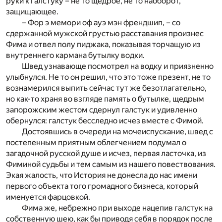
руки к галстуку – не то щедрое, не то наоборот,
защищающее.
– Фор э мемори оф ауэ мэн френдшип, – со
сдержанной мужской грустью расставания произнес
Фима и отвел полу пиджака, показывая торчащую из
внутреннего кармана бутылку водки.
Швед узнавающе посмотрел на водку и приязненно
улыбнулся. Не то он решил, что это тоже презент, не то
вознамерился выпить сейчас тут же безотлагательно,
но как-то храня во взгляде память о бутылке, щедрым
запорожским жестом сдернул галстук и удивленно
обернулся: галстук бесследно исчез вместе с Фимой.
Достоявшись в очереди на мочеиспускание, швед с
постепенным приятным облегчением подумал о
загадочной русской душе и исчез, первая ласточка, из
Фиминой судьбы и тем самым из нашего повествования.
Экая жалость, что История не донесла до нас имени
первого объекта того громадного бизнеса, который
именуется фарцовкой.
Фима же, небрежно при выходе нацепив галстук на
собственную шею, как бы приводя себя в порядок после