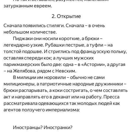
затурканным евреем.
2. Открытие
Сначала появились стиляги. Сначала – в очень
небольшом количестве.
Пиджаки они носили короткие, а брюки –
легендарно узкие. Рубашки пестрые, а туфли – на
толстой подошве. И стриглись под французскую польку,
оставляя спереди кок; а лучших мужских
парикмахерских было две: одна – в «Астории», а другая
– на Желябова, рядом с Невским.
В милиции им норовили – обычно не сами
милиционеры, а патриотичные народные дружинники –
брюки распарывать, а коки состригать, о чем составлять
акт и направлять его в деканат или на работу. Пресса
рассматривала одевающихся так молодых людей как
агентов ползучего империализма:
Иностранцы? Иностранки?