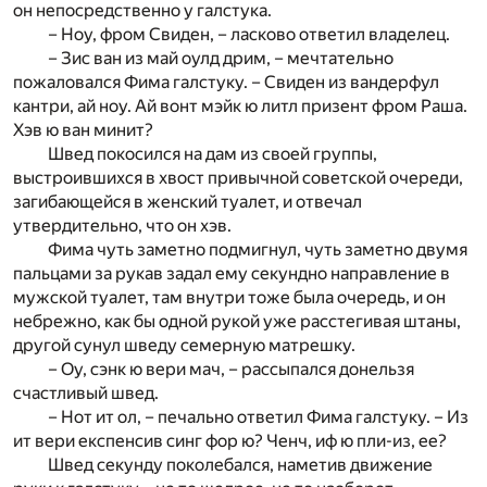
он непосредственно у галстука.
– Ноу, фром Свиден, – ласково ответил владелец.
– Зис ван из май оулд дрим, – мечтательно
пожаловался Фима галстуку. – Свиден из вандерфул
кантри, ай ноу. Ай вонт мэйк ю литл призент фром Раша.
Хэв ю ван минит?
Швед покосился на дам из своей группы,
выстроившихся в хвост привычной советской очереди,
загибающейся в женский туалет, и отвечал
утвердительно, что он хэв.
Фима чуть заметно подмигнул, чуть заметно двумя
пальцами за рукав задал ему секундно направление в
мужской туалет, там внутри тоже была очередь, и он
небрежно, как бы одной рукой уже расстегивая штаны,
другой сунул шведу семерную матрешку.
– Оу, сэнк ю вери мач, – рассыпался донельзя
счастливый швед.
– Нот ит ол, – печально ответил Фима галстуку. – Из
ит вери експенсив синг фор ю? Ченч, иф ю пли-из, ее?
Швед секунду поколебался, наметив движение