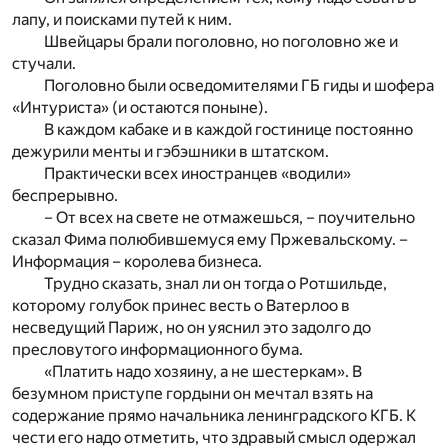
лапу, и поисками путей к ним.
Швейцары брали поголовно, но поголовно же и
стучали.
Поголовно были осведомителями ГБ гиды и шофера
«Интуриста» (и остаются поныне).
В каждом кабаке и в каждой гостинице постоянно
дежурили менты и гэбэшники в штатском.
Практически всех иностранцев «водили»
беспрерывно.
– От всех на свете не отмажешься, – поучительно
сказал Фима полюбившемуся ему Пржевальскому. –
Информация – королева бизнеса.
Трудно сказать, знал ли он тогда о Ротшильде,
которому голубок принес весть о Ватерлоо в
несведущий Париж, но он уяснил это задолго до
пресловутого информационного бума.
«Платить надо хозяину, а не шестеркам». В
безумном приступе гордыни он мечтал взять на
содержание прямо начальника ленинградского КГБ. К
чести его надо отметить, что здравый смысл одержал