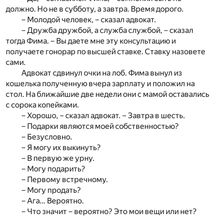
должно. Но не в субботу, а завтра. Время дорого.
– Молодой человек, – сказал адвокат.
– Дружба дружбой, а служба службой, – сказал
тогда Фима. – Вы даете мне эту консультацию и
получаете гонорар по высшей ставке. Ставку назовете
сами.
Адвокат сдвинул очки на лоб. Фима вынул из
кошелька полученную вчера зарплату и положил на
стол. На ближайшие две недели они с мамой оставались
с сорока копейками.
– Хорошо, – сказал адвокат. – Завтра в шесть.
– Подарки являются моей собственностью?
– Безусловно.
– Я могу их выкинуть?
– В первую же урну.
– Могу подарить?
– Первому встречному.
– Могу продать?
– Ага… Вероятно.
– Что значит – вероятно? Это мои вещи или нет?