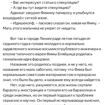
– Вас интересуют статьи о спекуляции?
– А где вы тут видите спекуляцию?
Адвокат закурил Фимину папиросу и улыбнулся
вошедшей с сеткой жене.
– Идишекопф, – ласково сказал он, кивая на Фиму. –
Мать этого мальчика не умрет от нищеты.
Вот так в городе Ленинграде летом пятьдесят
седьмого года в голове молодого и нормально
задавленного жизнью восьмисотрублевого инженера и
вполне типичного еврея Фимы Бляйшица родилась
гениальная идея фарцовки.
Название это родилось позднее, и не у него, но
название его мало заботило, потому что Фима был
нормальным советским материалистом и прекрасно
знал, что было бы дело, а название ему всегда найдется.
Нет, и до него, разумеется, всю жизнь скупали
барахло у иностранцев и толкали его на барахолках и
среди знакомых, но он первый подошел к проблеме
серьезно и научно. Он первый исчерпывающе выяснил,