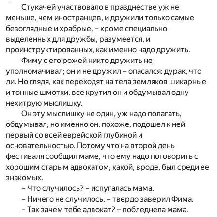
Стукачей участвовало в празднестве уж не
меньше, чем иностранцев, и дружили только самые
безоглядные и храбрые, – кроме специально
выделенных для дружбы, разумеется, и
проинструктированных, как именно надо дружить.
Фиму с его рожей никто дружить не
уполномачивал; он и не дружил – опасался: дурак, что
ли. Но глядя, как переходят на тела земляков шикарные
и тонные шмотки, все крутил он и обдумывал одну
нехитрую мыслишку.
Он эту мыслишку не один, уж надо полагать,
обдумывал, но именно он, похоже, подошел к ней
первый со всей еврейской глубиной и
основательностью. Потому что на второй день
фестиваля сообщил маме, что ему надо поговорить с
хорошим старым адвокатом, какой, вроде, был среди ее
знакомых.
– Что случилось? – испугалась мама.
– Ничего не случилось, – твердо заверил Фима.
– Так зачем тебе адвокат? – побледнела мама.