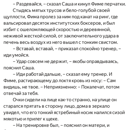
– Раздевайся, – сказал Саша и кинул Фиме перчатки.
Стыдясь мятых трусов и бело-голубой своей
щуплости, Фима пролез за ним под канат на ринг, где
вальсировал десяток институтских боксеров, и был
избит с ошеломляющей скоростью и деревянной,
неживой жесткой силой, от заключительного удара в
печень весь воздух из него вышел с тонким свистом.
– Вставай, вставай, – приказал спокойно тренер, –
иди умойся.
– Удар совсем не держит, – якобы оправдываясь,
пояснил Саша.
– Иди работай дальше, – сказал ему тренер. И
Фиме, растирающему до локтя кровь из носу: – Сам
видишь, не твое. – Неприязненно: – Покалечат, потом
отвечай за тебя.
Очки сидели на лице как-то странно, на улице он
старался прятать в сторону лицо, дома в зеркало
увидел, что его тонкий ястребиный носик налился сизой
мякотью и прилег к щеке.
– На тренировке был, – пояснил он матери, и