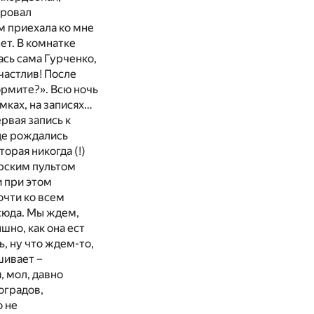
ировал
м приехала ко мне
ет. В комнатке
ась сама Гурченко,
счастлив! После
ормите?». Всю ночь
мках, на записях…
рвая запись к
где рождались
орая никогда (!)
ерским пультом
и при этом
очти ко всем
сюда. Мы ждем,
ышно, как она ест
ь, ну что ждем-то,
шивает –
, мол, давно
ноградов,
о не