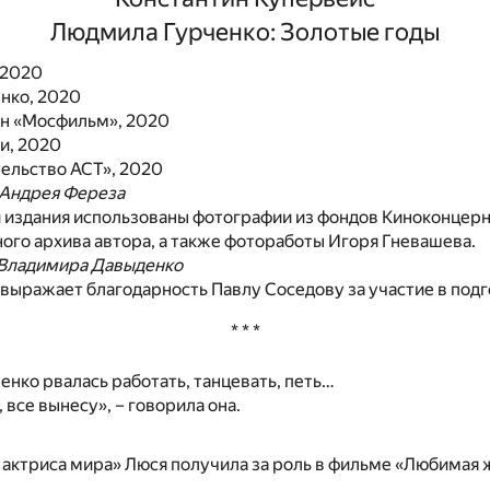
Людмила Гурченко: Золотые годы
, 2020
енко, 2020
н «Мосфильм», 2020
и, 2020
ельство АСТ», 2020
Андрея Фереза
 издания использованы фотографии из фондов Киноконцер
ого архива автора, а также фотоработы Игоря Гневашева.
Владимира Давыденко
выражает благодарность Павлу Соседову за участие в подг
* * *
нко рвалась работать, танцевать, петь…
 все вынесу», – говорила она.
 актриса мира» Люся получила за роль в фильме «Любимая