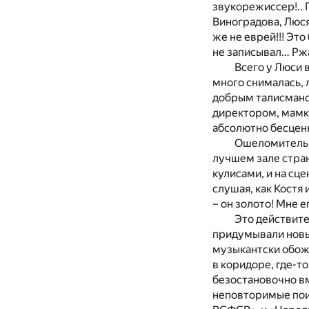
звукорежиссер!..
Виноградова, Люся
же не еврей!!! Это
не записывал… Ржа
Всего у Люси в
много снималась, 
добрым талисмано
директором, мамко
абсолютно бесцен
Ошеломительн
лучшем зале стран
кулисами, и на сце
слушая, как Костя 
– он золото! Мне 
Это действите
придумывали новые
музыкантски обожа
в коридоре, где-
безостановочно вм
неповторимые пои