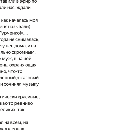
тавили в эфир по
ли нас, ждали
 как началась моя
еня называли),
Гурченко!»….
года не снималась,
 у нее дома, и на
тельно скромным,
 муж, в нашей
 тень, охраняющая
но, что-то
колепный джазовый
он сочинял музыку
стически красивые,
как-то ревниво
великих, так
л на всем, на
аккордеонах,