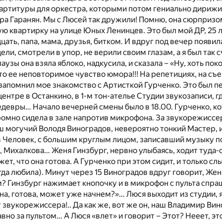
партитуры для оркестра, которыми потом гениально дириж
а Гаранян. Мы с Люсей так дружили! Помню, она сюрпризо
кую квартирку на улице Юных Ленинцев. Это был мой ДР, 25 л
цать, папа, мама, друзья, битком. И вдруг под вечер появил
ели, смотрели в упор, не верили своим глазам, а я был так 
узы она взяла яблоко, надкусила, и сказала – «Ну, хоть пок
то ее неповторимое чувство юмора!!! На репетициях, на съе
запомнил мое знакомство с Артисткой Гурченко. Это был пе
центре в Останкино, в 1-м тон-ателье Студии звукозаписи, 
девры… Начало вечерней смены было в 18.00. Гурченко, кот
ромно сидела в зале напротив микрофона. За звукорежисс
 могучий Володя Виноградов, невероятно тонкий Мастер, 
 Человек, с большим круглым лицом, записавший музыку п
 Михалкова… Женя Гинзбург, нервно улыбаясь, ходит туда-
жет, что она готова. А Гурченко при этом сидит, и только сл
гда любила). Минут через 15 Виноградов вдруг говорит, Жен
 Гинзбург нажимает кнопочку и в микрофон с пульта спра
, готова, может уже начнем?»… Люся выходит из студии, я
т звукорежиссера!.. Да как же, вот же он, наш Владимир Ви
вно за пультом… А Люся «влет» и говорит – Этот? Нееет, эт