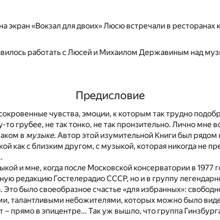
на экран «Вокзал для двоих» Люсю встречали в ресторанах 
авилось работать с Люсей и Михаилом Державиным над муз
Предисловие
 сокровенные чувства, эмоции, к которым так трудно подобр
-то грубее, не так тонко, не так пронзительно. Лично мне в
таком в
музыке
. Автор этой изумительной Книги был рядом
ой как с близким другом, с музыкой, которая никогда не пр
…
ыкой и мне, когда после Московской консерватории в 1977 г
ную редакцию Гостелерадио СССР, но и в группу легендар
. Это было своеобразное счастье «для избранных»: свободн
и, талантливыми небожителями, которых можно было виде
т – прямо в эпицентре… Так уж вышло, что группа Гинзбур