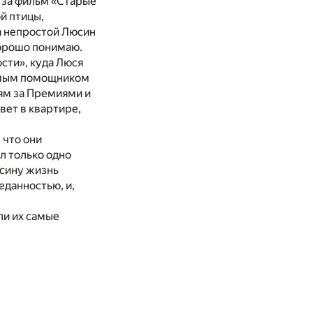
за фильм «Старые
й птицы,
на непростой Люсин
хорошо понимаю.
сти», куда Люся
нимым помощником
ям за Премиями и
вет в квартире,
 что они
л только одно
юсину жизнь
еданностью, и,
ыли их самые