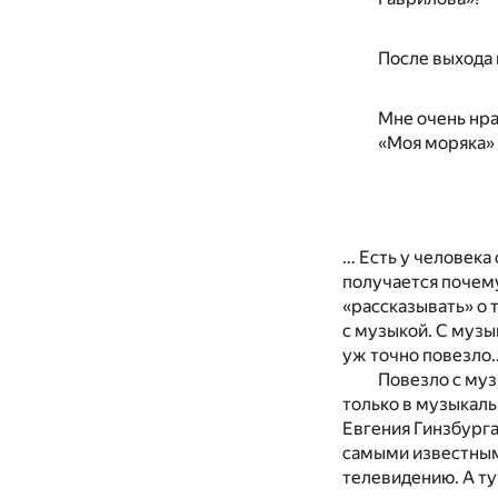
После выхода 
Мне очень нр
«Моя моряка»
… Есть у человека
получается почему
«рассказывать» о 
с музыкой. С музык
уж точно повезло
Повезло с муз
только в музыкаль
Евгения Гинзбурга
самыми известным
телевидению. А ту