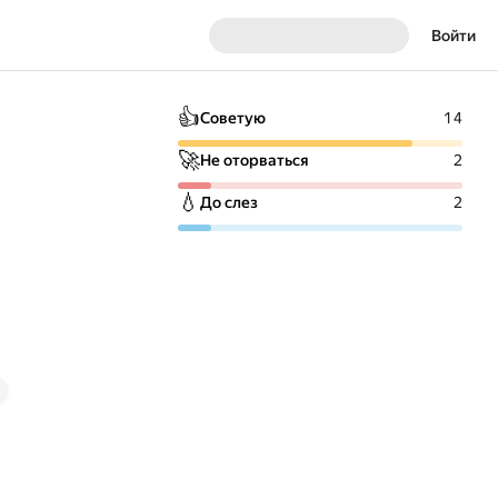
Войти
👍
Советую
14
🚀
Не оторваться
2
💧
До слез
2