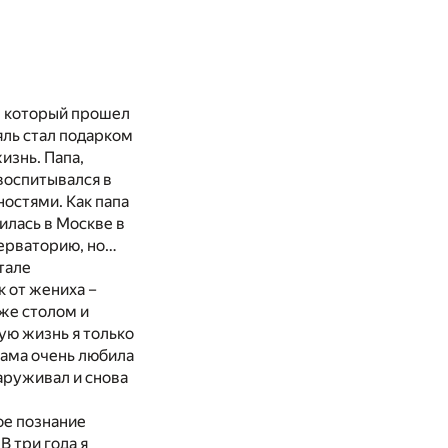
, который прошел
яль стал подарком
изнь. Папа,
воспитывался в
остями. Как папа
илась в Москве в
серваторию, но…
тале
к от жениха –
кже столом и
ную жизнь я только
Мама очень любила
наруживал и снова
ое познание
В три года я