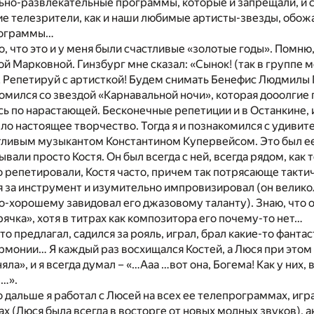
но-развлекательные программы, которые и запрещали, и с
е телезрители, как и наши любимые артисты-звезды, обожа
рограммы…
о, что это и у меня были счастливые «золотые годы». Помню,
й Марковной. Гинзбург мне сказал: «Сынок! (так в группе м
! Репетируй с артисткой! Будем снимать Бенефис Людмилы 
комился со звездой «Карнавальной ночи», которая дооолгие 
сь по нарастающей. Бесконечные репетиции и в Останкине, и
ыло настоящее творчество. Тогда я и познакомился с удиви
тливым музыкантом Константином Купервейсом. Это был ее
ывали просто Костя. Он был всегда с ней, всегда рядом, как
то репетировали, Костя часто, причем так потрясающе тактич
ся за инструмент и изумительно импровизировал (он вели
 по-хорошему завидовал его джазовому таланту). Знаю, что 
ячка», хотя в титрах как композитора его почему-то нет…
то предлагал, садился за рояль, играл, брал какие-то фанта
монии… Я каждый раз восхищался Костей, а Люся при этом 
яла», и я всегда думал – «…Ааа …вот она, Богема! Как у них, 
е…».
о дальше я работал с Люсей на всех ее телепрограммах, игра
ах (Люся была всегда в восторге от новых модных звуков), 