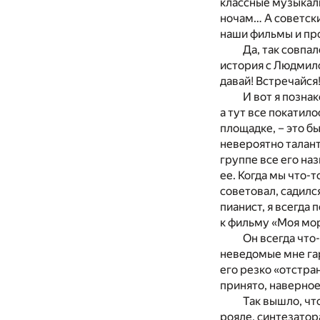
классные музыкаль
ночам… А советски
наши фильмы и п
Да, так совпал
история с Людмило
давай! Встречайся
И вот я позна
а тут все покатило
площадке, – это б
невероятно талан
группе все его наз
ее. Когда мы что-
советовал, садил
пианист, я всегда
к фильму «Моя мор
Он всегда что-
неведомые мне гар
его резко «отстран
принято, наверно
Так вышло, чт
рояле, синтезатор