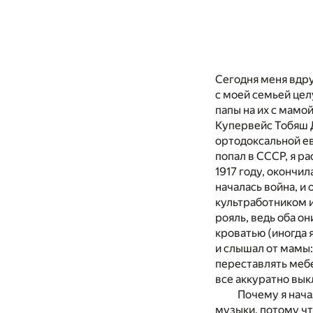
Сегодня меня вдр
с моей семьей цел
папы на их с мамой
Купервейс Тобяш Д
ортодоксальной ев
попал в СССР, я р
1917 году, окончи
началась война, и
культработником и
рояль, ведь оба о
кроватью (иногда 
и слышал от мамы:
переставлять мебе
все аккуратно вык
Почему я нача
музыки, потому что