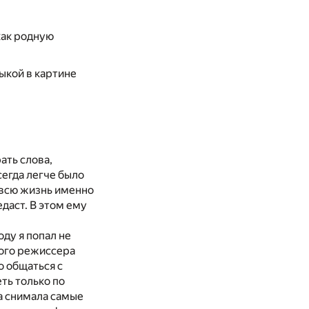
как родную
ыкой в картине
ать слова,
сегда легче было
 всю жизнь именно
едаст. В этом ему
оду я попал не
ного режиссера
о общаться с
ть только по
га снимала самые