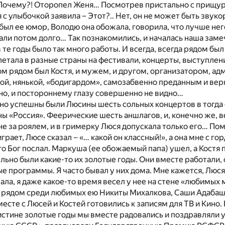
 Почему?! Оторопел Женя… Посмотрев пристально с прищу
 с улыбочкой заявила – Этот?.. Нет, он не может быть зву
 был ее юмор, Володю она обожала, говорила, что лучше нег
ли потом долго… Так познакомились, и началась наша заме
 те годы было так много работы. И всегда, всегда рядом был
летала в разные страны на фестивали, концерты, выступлени
м рядом был Костя, и мужем, и другом, организатором, а
й, нянькой, «бодигардом», самозабвенно преданным и вер
но, и постороннему глазу совершенно не видно…
о успешны были Люсины шесть сольных концертов в тогда
ы «Россия». Феерические шесть аншлагов, и, конечно же, ве
не за роялем, и в гримерку Люся допускала только его… Помн
играет, Люсе сказал – «… какой он классный!», а она мне с го
его Бог послал. Маркуша (ее обожаемый папа) ушел, а Костя
льно были какие-то их золотые годы. Они вместе работали,
 программы. Я часто бывал у них дома. Мне кажется, Люся
ла, я даже какое-то время весел у нее на стене «любимых
то рядом среди любимых ею Никиты Михалкова, Саши Адаба
есте с Люсей и Костей готовились к записям для ТВ и Кино. 
стине золотые годы мы вместе радовались и поздравляли 