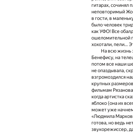
гитарах, сочинял 
неповторимый Жор
в гости, в малень
было человек трид
как УФО! Все обалд
ошеломительной па
хохотали, пели… Э
На всю жизнь 
Бенефису, на теле
потом все наши ше
не опаздывала, ск
взгромоздился наш
крупных размеров
фильмам Рязанова,
когда артистка ска
яблоко (она их все
может уже начнем?
«Людмила Марковна
готова, но ведь не
звукорежиссер, да