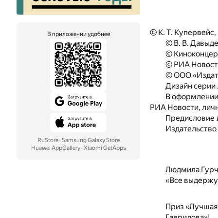
© К. Т. Купервейс
В приложении удобнее
© В. В. Давыд
© Киноконцер
© РИА Новост
© ООО «Издат
Дизайн серии
В оформлении
РИА Новости, личн
Предисловие
Издательство 
RuStore
·
Samsung Galaxy Store
Huawei AppGallery
·
Xiaomi GetApps
Людмила Гурче
«Все выдержу,
Приз «Лучшая
Гаврилова»!