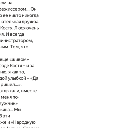
ром на
корежиссером… Он
о ее никто никогда
чательная дружба.
 Костя. Люся очень
я. И всегда
дминистратором,
ным. Тем, что
 еще «живом»
зде Костя – и за
ю, я как то,
рдой улыбкой – «Да
 пришел…».
 отдыхали, вместе
 меня по-
 мужчин»
шьяна… Мы
В эти
уже и «Народную