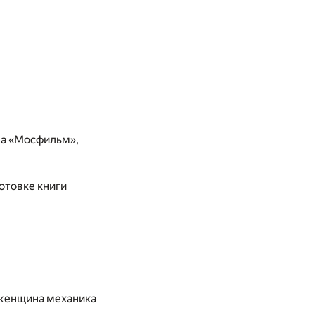
на «Мосфильм»,
отовке книги
 женщина механика