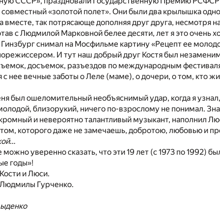
ную СССР», праздновали Государственную Премию РСФСР 
х совместный «золотой полет». Они были два крылышка одно
а вместе, так потрясающе дополняя друг друга, несмотря 
тав с Людмилой Марковной белее десяти, лет я это очень 
Гинзбург снимал на Мосфильме картину «Рецепт ее молодо
инорежиссером. И тут наш добрый друг Костя был незаме
съемок, досъемок, разъездов по международным фестивал
с нее вечные заботы о Леле (маме), о дочери, о том, кто жи
ня был ошеломительный необъяснимый удар, когда я узнал,
молодой, близорукий, ничего по-взрослому не понимал. Зна
 скромный и невероятно талантливый музыкант, наполнил Л
ом, которого даже не замечаешь, добротою, любовью и пр
кой
…
 можно уверенно сказать, что эти 19 лет (с 1973 по 1992) б
ые годы»!
Кости и Люси.
 Людмилы Гурченко.
выденко