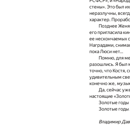
РСФСР», и «Народ
стены». Это был и
неразлучны, всегд
характер. Прорабо
Позднее Женя 
его пригласила к
ее нескончаемых 
Наградами, снимая 
пока Люси нет…
Помню, для ме
разошлись. Я был 
точно, что Костя,
удивительным свет
конечно же,
музы
Да, сейчас уже
настоящие «Золот
Золотые годы 
Золотые годы
Владимир Да