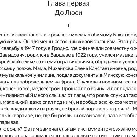
Глава первая
До Люси
1
уг ноги сами понесли к роялю, к моему любимому Блютнеру
ую жизнь. Он для меня настоящий живой организм. Этот ро
 свадьбу в 1947 году, в Гродно, где они начали совместную ж
авыдович, родился в Варшаве в 1922 году, учился музыке, 
рейской семье со всеми ограничениями, обрядами и условн
асскажу позже. Мама, Михайлова Елена Константиновна, род
ла музыкальное училище, подала документы в Минскую кон
 она ушла добровольцем на фронт. Служила в военном госпи
, конечно же, медсестрой. Прошла всю войну. И вот подаро
ни – пианисты! Я много слышал от папы, что рояль служил та
я, маленький, даже спал под ним), и вообще всю их совмест
 «Не клади ключи на рояль, не бросай портфель на рояль!» 
ль в квартире, но, где бы рояль ни оказывался, папа его об
ладывал.
л с рояля? С этим замечательным инструментом связано м
, когда папа занимался, я спал в люльке под инструментом. 