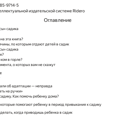
85-9714-5
еллектуальной издательской системе Ridero
Оглавление
сы» садика
на эта книга?
ичины, по которым отдают детей в садик
сы» садика
ик?
 ком в горле?
мента, о которых вам не скажут
ие
т
итали об адаптации — неправда
ать на ручки»
садику. Как помочь ребенку дома?
которые помогают ребенку в период привыкания к садику
 делать, когда приводишь ребенка в садик