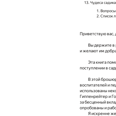
Чудеса садика
Вопросы
Список 
Приветствую вас, 
Вы держите в 
и желают им добра
Эта книга пом
поступлении в сад
В этой брошюр
воспитателей и пе
использованы нек
Гиппенрейтер и Г
за бесценный вкла
опробованы и раб
Я искренне же