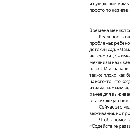
и думающие мамы,
просто по незнани
Времена меняются,
Реальность так
проблемы: ребенок
детский сад. «Мама
не говорит, сжима
механизм называет
плохо. И изначальн
также плохо, как 
на кого-то, кто ко
изначально нам не
ранее для выживан
в таких же услови
Сейчас это ме
выживания, но про
Чтобы помочь 
«Содействие разви