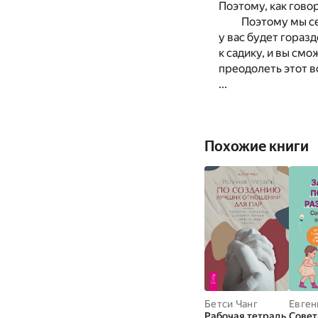
Поэтому, как гово
Поэтому мы се
у вас будет гораз
к садику, и вы см
преодолеть этот 
...
Похожие книги
Бетси Чанг
Евген
Рабочая тетрадь
Совет