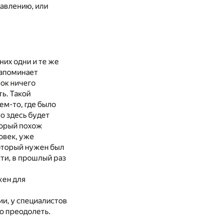
авлению, или
них одни и те же
напоминает
нок ничего
ть. Такой
ем-то, где было
то здесь будет
торый похож
ловек, уже
который нужен был
ти, в прошлый раз
жен для
и, у специалистов
то преодолеть.