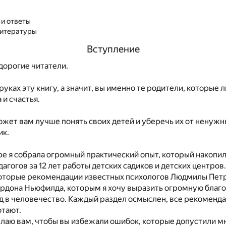
 и ответы
литературы
Вступление
дорогие читатели.
руках эту книгу, а значит, вы именно те родители, которые 
 и счастья.
ожет вам лучше понять своих детей и уберечь их от ненужн
ик.
е я собрала огромный практический опыт, который накопил
дагогов за 12 лет работы детских садиков и детских центров
оторые рекомендации известных психологов Людмилы Пет
ордона Ньюфилда, которым я хочу выразить огромную благ
д в человечество. Каждый раздел осмыслен, все рекоменд
отают.
лаю вам, чтобы вы избежали ошибок, которые допустили м