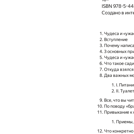
ISBN 978-5-44
Создано в инт
Чудеса и «ужа
Вступление
Почему написа
3 основных пр
Чудеса и «ужа
Что такое сад
Откуда взялся
Два важных мо
I. Питан
II. Туале
Все, что вы ч
По поводу «бр
Привыкание к 
Приемы, 
Что конкретно