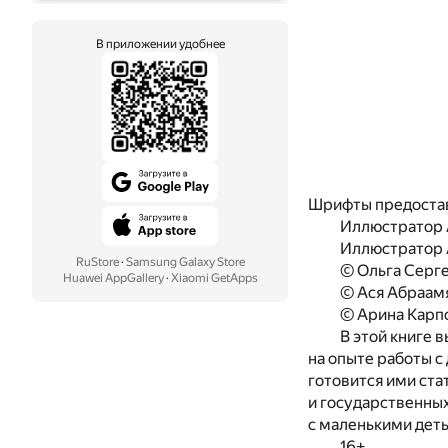
В приложении удобнее
Шрифты предоста
Иллюстратор 
Иллюстратор 
RuStore
·
Samsung Galaxy Store
© Ольга Серге
Huawei AppGallery
·
Xiaomi GetApps
© Ася Абраамя
© Арина Карпо
В этой книге в
на опыте работы с 
готовится ими ста
и государственных
с маленькими дет
16+