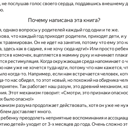
 не послушав голос своего сердца, поддавшись внешнему д
ю.
Почему написана эта книга?
 однако вопросы у родителей каждый год одни и те же.
ова, что каждый год приходят родители, приходят дети, и у 
 травмирован. Он не идет на занятия, потому что ему это 
, здесь как в садике, я не хочу сюда идти!» Или просто ребе
ется в комочек, вцепляется в мамину руку и начинает плака
ся рестимуляция. Когда окружающая среда напоминает о ч
о нам уже не хочется туда идти, потому что нам кажется, ч
было когда-то. Например, если нам встречается человек, ко
гда-то нас обидел, то этот новый, но похожий на обидчика че
приятен. Так работает наш разум, это древний механизм, 
ия. Этот механизм говорит: «Смотри, это признаки опаснос
ях было опасно!»
ханизм разума продолжает действовать, хотя он уже не ну
блем доставляет много.
ребенку преодолеть неприятные воспоминания и ассоциаци
тию детей» уходит от 3-х месяцев до года. Очень сложно э