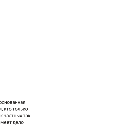
 основанная
, кто только
к частных так
имеет дело