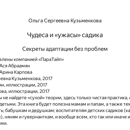
Ольга Сергеевна Кузьменкова
Чудеса и «ужасы» садика
Секреты адаптации без проблем
влены компанией «ПараТайп»
Ася Абраамян
Арина Карпова
евна Кузьменкова, 2017
н, иллюстрации, 2017
ва, иллюстрации, 2017
ы не найдете «сухой» теории, здесь только чистая практика,
детьми. Эта книга будет полезна мамам и папам, а также тем
ть; бабушкам и дедушкам; воспитателям детских садиков (ка
), няням и гувернанткам, и вообще всем, кто так или иначе 
ьми.