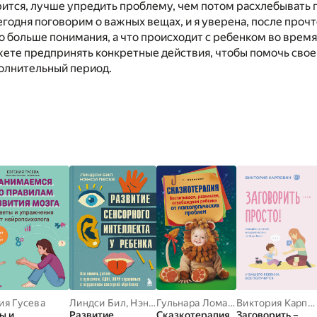
рится, лучше упредить проблему, чем потом расхлебывать 
годня поговорим о важных вещах, и я уверена, после прочт
до больше понимания, а что происходит с ребенком во врем
ожете предпринять конкретные действия, чтобы помочь сво
волнительный период.
ия Гусева
Линдси Бил
,
Нэнси Песке
Гульнара Ломакина
Виктория Карпович
ы и
Развитие
Сказкотерапия.
Заговорить –