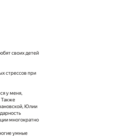
любят своих детей
ых стрессов при
ся у меня,
. Также
рановской, Юлии
одарность
ации многократно
ногие умные