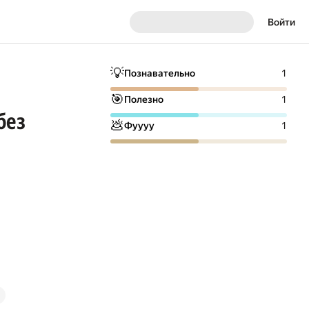
Войти
💡
Познавательно
1
🎯
Полезно
1
без
💩
Фуууу
1