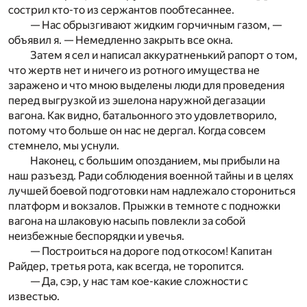
сострил кто-то из сержантов пообтесаннее.
— Нас обрызгивают жидким горчичным газом, —
объявил я. — Немедленно закрыть все окна.
Затем я сел и написал аккуратненький рапорт о том,
что жертв нет и ничего из ротного имущества не
заражено и что мною выделены люди для проведения
перед выгрузкой из эшелона наружной дегазации
вагона. Как видно, батальонного это удовлетворило,
потому что больше он нас не дергал. Когда совсем
стемнело, мы уснули.
Наконец, с большим опозданием, мы прибыли на
наш разъезд. Ради соблюдения военной тайны и в целях
лучшей боевой подготовки нам надлежало сторониться
платформ и вокзалов. Прыжки в темноте с подножки
вагона на шлаковую насыпь повлекли за собой
неизбежные беспорядки и увечья.
— Построиться на дороге под откосом! Капитан
Райдер, третья рота, как всегда, не торопится.
— Да, сэр, у нас там кое-какие сложности с
известью.