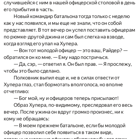
случившейся с ним в нашей офицерской столовой в день
его прибытия в часть.
Новый командир батальона тогда только с неделю
как у нас появился, и мы еще не знали, что он собой
представляет. В тот вечер он успел поставить офицерам
по рюмке-другой джина и сам был слегка на взводе,
когда взгляд его упал на Хупера.
— Вон тот молодой офицер — это ваш, Райдер? —
обратился он ко мне. — Ему надо постричься.
— Да, сэр, — ответил я. Он был прав. — Я прослежу,
чтобы это было сделано.
Полковник выпил еще и, не в силах отвести от
Хупера глаз, стал бормотать вполголоса, но вполне
отчетливо:
— Бог мой, ну и офицеров теперь присылают!
Образ Хупера, по-видимому, преследовал его весь
вечер. После ужина он вдруг громко произнес, ни к
кому не обращаясь:
— В моем прежнем батальоне, если бы молодой
офицер позволил себе появиться в таком виде,