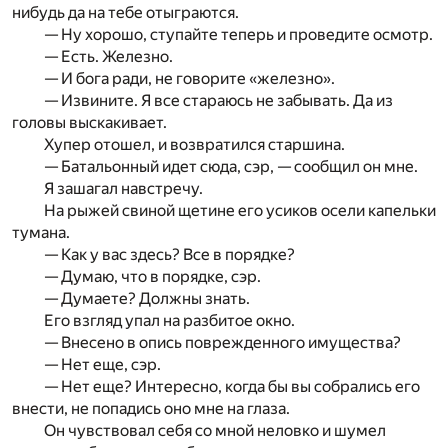
нибудь да на тебе отыграются.
— Ну хорошо, ступайте теперь и проведите осмотр.
— Есть. Железно.
— И бога ради, не говорите «железно».
— Извините. Я все стараюсь не забывать. Да из
головы выскакивает.
Хупер отошел, и возвратился старшина.
— Батальонный идет сюда, сэр, — сообщил он мне.
Я зашагал навстречу.
На рыжей свиной щетине его усиков осели капельки
тумана.
— Как у вас здесь? Все в порядке?
— Думаю, что в порядке, сэр.
— Думаете? Должны знать.
Его взгляд упал на разбитое окно.
— Внесено в опись поврежденного имущества?
— Нет еще, сэр.
— Нет еще? Интересно, когда бы вы собрались его
внести, не попадись оно мне на глаза.
Он чувствовал себя со мной неловко и шумел