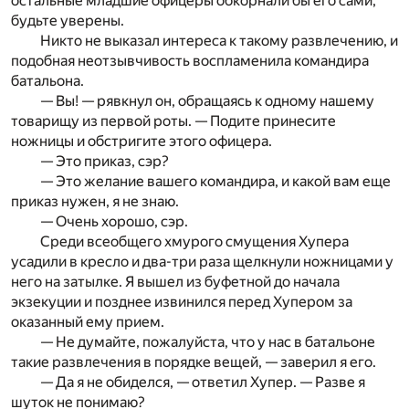
остальные младшие офицеры обкорнали бы его сами,
будьте уверены.
Никто не выказал интереса к такому развлечению, и
подобная неотзывчивость воспламенила командира
батальона.
— Вы! — рявкнул он, обращаясь к одному нашему
товарищу из первой роты. — Подите принесите
ножницы и обстригите этого офицера.
— Это приказ, сэр?
— Это желание вашего командира, и какой вам еще
приказ нужен, я не знаю.
— Очень хорошо, сэр.
Среди всеобщего хмурого смущения Хупера
усадили в кресло и два-три раза щелкнули ножницами у
него на затылке. Я вышел из буфетной до начала
экзекуции и позднее извинился перед Хупером за
оказанный ему прием.
— Не думайте, пожалуйста, что у нас в батальоне
такие развлечения в порядке вещей, — заверил я его.
— Да я не обиделся, — ответил Хупер. — Разве я
шуток не понимаю?