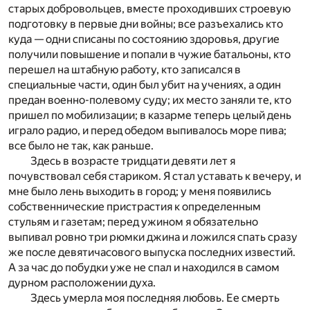
старых добровольцев, вместе проходивших строевую
подготовку в первые дни войны; все разъехались кто
куда — одни списаны по состоянию здоровья, другие
получили повышение и попали в чужие батальоны, кто
перешел на штабную работу, кто записался в
специальные части, один был убит на учениях, а один
предан военно-полевому суду; их место заняли те, кто
пришел по мобилизации; в казарме теперь целый день
играло радио, и перед обедом выпивалось море пива;
все было не так, как раньше.
Здесь в возрасте тридцати девяти лет я
почувствовал себя стариком. Я стал уставать к вечеру, и
мне было лень выходить в город; у меня появились
собственнические пристрастия к определенным
стульям и газетам; перед ужином я обязательно
выпивал ровно три рюмки джина и ложился спать сразу
же после девятичасового выпуска последних известий.
А за час до побудки уже не спал и находился в самом
дурном расположении духа.
Здесь умерла моя последняя любовь. Ее смерть