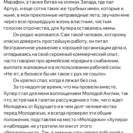
Марафон, а также битва на холмах Запада, где пал
Артур, и еще сотня таких же трубных имен, которые и
ныне, в мои преклонные неправедные лета, звучали мне
через всю прошедшую жизнь властным, чистым
голосом отрочества, для Хупера оставались немы.
Он редко жаловался. Сам такой человек, которому
опасно доверить простейшую работу, он питал
безграничное уважение к хорошей организации дела и,
оглядываясь на свой скромный коммерческий опыт,
часто говорил про армейские порядки в снабжении,
выплате жалованья и в использовании рабочей силы:
«Не-ет, в бизнесе бы им такое с рук не сошло».
Он крепко спал, когда я лежал без сна.
За то недолгое время, что мы провели вместе,
Хупер стал для меня воплощением Молодой Англии, так
что, встречая в газетах рассуждения о том, чего ждет
Молодежь от Будущего и в чем долг человечества
перед Молодежью, я всегда проверял эти общие
положения, подставляя на место «Молодежи» «Хупера»
и наблюдая, не утратили ли они от этого
убедительность. Так, в темные часы перед побудкой я