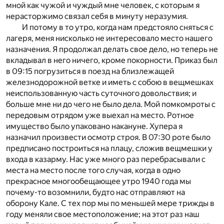
мной как чужой и чуждый мне человек, с которым я
нерасторжимо связал себя в минуту неразумия.
И потому в то утро, когда нам предстояло сняться с
лагеря, меня нисколько не интересовало место нашего
назначения. Я продолжал делать свое дело, но теперь не
вкладывал в него ничего, кроме покорности. Приказ был
в 09:15 погрузиться в поезд на близлежащей
железнодорожной ветке и иметь с собою в вещмешках
неиспользованную часть суточного довольствия; и
больше мне ни до чего не было дела. Мой помкомроты с
передовым отрядом уже выехал на место. Ротное
имущество было упаковано накануне. Хупера я
назначил произвести осмотр строя. В 07:30 роте было
предписано построиться на плацу, сложив вещмешки у
входа в казарму. Нас уже много раз перебрасывали с
места на место после того случая, когда в одно
прекрасное многообещающее утро 1940 года мы
почему-то возомнили, будто нас отправляют на
оборону Кале. С тех пор мы по меньшей мере трижды в
году меняли свое местоположение; на этот раз наш