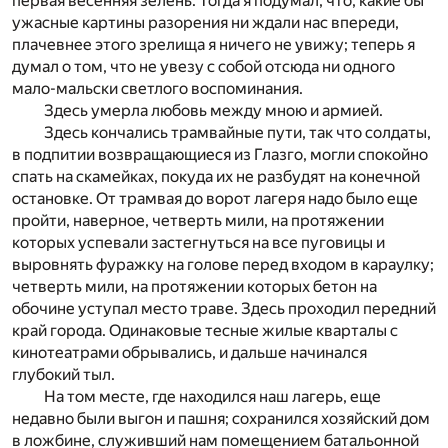
первая весенняя зелень. Тогда я подумал, что, какие бы
ужасные картины разорения ни ждали нас впереди,
плачевнее этого зрелища я ничего не увижу; теперь я
думал о том, что не увезу с собой отсюда ни одного
мало-мальски светлого воспоминания.
Здесь умерла любовь между мною и армией.
Здесь кончались трамвайные пути, так что солдаты,
в подпитии возвращающиеся из Глазго, могли спокойно
спать на скамейках, покуда их не разбудят на конечной
остановке. От трамвая до ворот лагеря надо было еще
пройти, наверное, четверть мили, на протяжении
которых успевали застегнуться на все пуговицы и
выровнять фуражку на голове перед входом в караулку;
четверть мили, на протяжении которых бетон на
обочине уступал место траве. Здесь проходил передний
край города. Одинаковые тесные жилые кварталы с
кинотеатрами обрывались, и дальше начинался
глубокий тыл.
На том месте, где находился наш лагерь, еще
недавно были выгон и пашня; сохранился хозяйский дом
в ложбине, служивший нам помещением батальонной