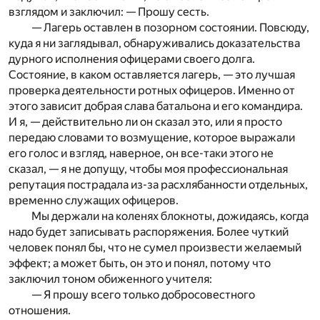
взглядом и заключил: — Прошу сесть.
— Лагерь оставлен в позорном состоянии. Повсюду,
куда я ни заглядывал, обнаруживались доказательства
дурного исполнения офицерами своего долга.
Состояние, в каком оставляется лагерь, — это лучшая
проверка деятельности ротных офицеров. Именно от
этого зависит добрая слава батальона и его командира.
И я, — действительно ли он сказал это, или я просто
передаю словами то возмущение, которое выражали
его голос и взгляд, наверное, он все-таки этого не
сказал, — я не допущу, чтобы моя профессиональная
репутация пострадала из-за расхлябанности отдельных,
временно служащих офицеров.
Мы держали на коленях блокноты, дожидаясь, когда
надо будет записывать распоряжения. Более чуткий
человек понял бы, что не сумел произвести желаемый
эффект; а может быть, он это и понял, потому что
заключил тоном обиженного учителя:
— Я прошу всего только добросовестного
отношения.