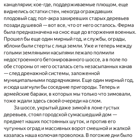
канцелярии; кое-где, поддерживаемые плющом, еще
виднелись остатки стен, некогда ограждавших
плодовый сад; пол-акра захиревших старых деревьев
позади душевой — вот все, что от него осталось. Ферма
была предназначена на снос еще до вторжения военных.
Прошел бы еще один мирный год, и службы, ограды,
яблони были стерты с лица земли. Уже и теперь между
голыми земляными насыпями лежало полмили
недостроенного бетонированного шоссе, а в поле по
обе стороны от него осталась сеть незасыпанных канав
— след дренажной системы, заложенной
муниципальными подрядчиками. Еще один мирный год,
и сюда шагнули бы соседние пригороды. Теперь и
армейские бараки, в которых мы только что зимовали,
тоже ждали здесь своей очереди на слом.
За шоссе, укрытый даже зимой в лоне густых
деревьев, стоял городской сумасшедший дом —
предмет наших постоянных шуток, и против его
чугунных оград и массивных ворот смешной и жалкой
казалась наша колючая проволока. В погожие дни было