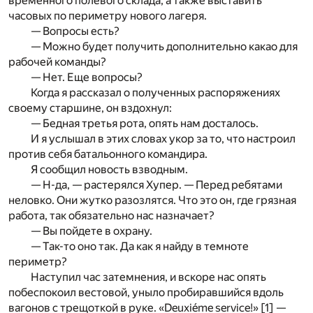
временного полевого склада, а также выставить
часовых по периметру нового лагеря.
— Вопросы есть?
— Можно будет получить дополнительно какао для
рабочей команды?
— Нет. Еще вопросы?
Когда я рассказал о полученных распоряжениях
своему старшине, он вздохнул:
— Бедная третья рота, опять нам досталось.
И я услышал в этих словах укор за то, что настроил
против себя батальонного командира.
Я сообщил новость взводным.
— Н-да, — растерялся Хупер. — Перед ребятами
неловко. Они жутко разозлятся. Что это он, где грязная
работа, так обязательно нас назначает?
— Вы пойдете в охрану.
— Так-то оно так. Да как я найду в темноте
периметр?
Наступил час затемнения, и вскоре нас опять
побеспокоил вестовой, уныло пробиравшийся вдоль
вагонов с трещоткой в руке. «Deuxiéme service!»
[1]
—