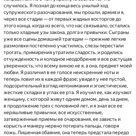
случилось. Я познал до конца весь унылый ход
супружеского разочарования, мы прошли, армия и я,
через все стадии — от первых жадных восторгов до
этого конца, когда из всего, что нас связывало, остались
только хладные узы закона, долга и привычки. Сыграны
уже все сцены домашней трагедии — прежние легкие
размолвки постепенно участились, слезы перестали
трогать, примирения утратили сладость, и родились
отчужденность и холодное неодобрение и все растущая
уверенность, что всему виною не я, а она, предмет моей
любви. Я различил в ее голосе неискренние ноты и
теперь ловил их в каждой фразе; увидел у нее пустой,
подозрительный взгляд непонимания и эгоистические,
жесткие складки в углах ее рта. Я изучил ее, как изучают
женщину, с которой живут одним домом, день за днем,
в продолжение трех с половиной лет, и я знал все ее
неряшливые привычки, все искусственные,
затверженные приемы ее очарования, ее зависть и
корысть и манеру нервно потирать пальцы, говоря
ложь. Лишенная обаяния, она теперь предстала передо