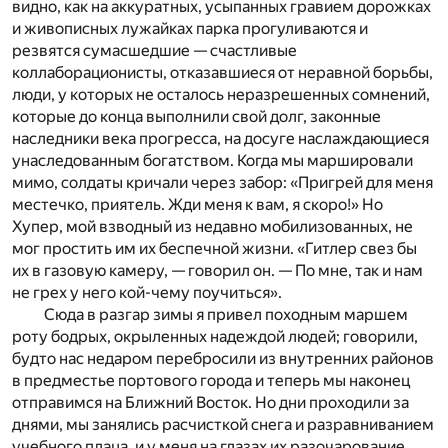
видно, как на аккуратных, усыпанных гравием дорожках
и живописных лужайках парка прогуливаются и
резвятся сумасшедшие — счастливые
коллаборационисты, отказавшиеся от неравной борьбы,
люди, у которых не осталось неразрешенных сомнений,
которые до конца выполнили свой долг, законные
наследники века прогресса, на досуге наслаждающиеся
унаследованным богатством. Когда мы маршировали
мимо, солдаты кричали через забор: «Пригрей для меня
местечко, приятель. Жди меня к вам, я скоро!» Но
Хупер, мой взводный из недавно мобилизованных, не
мог простить им их беспечной жизни. «Гитлер свез бы
их в газовую камеру, — говорил он. — По мне, так и нам
не грех у него кой-чему поучиться».
Сюда в разгар зимы я привел походным маршем
роту бодрых, окрыленных надеждой людей; говорили,
будто нас недаром перебросили из внутренних районов
в предместье портового города и теперь мы наконец
отправимся на Ближний Восток. Но дни проходили за
днями, мы занялись расчисткой снега и разравниванием
учебного плаца, и у меня на глазах их разочарование