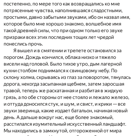
постепенно, по мере того как возвращались ко мне
потрясенные чувства, наполнившаяся сладостными,
простыми, давно забытыми звуками, ибо он назвал имя,
которое было мне хорошо знакомо, волшебное имя
такой древней силы, что при одном только его звуке
призраки всех этих последних тощих лет чредой
понеслись прочь.
Я вышел и в смятении и трепете остановился за
порогом. Дождь кончился, облака низко и тяжело
висели над головой. Было тихое утро, дым лагерной
кухни столбом поднимался к свинцовому небу. По
склону холма, скрываясь из глаз за поворотом, тянулась
дорога, некогда засыпанная щебнем, затем заросшая
травой, теперь же раскатанная и разбитая в жидкую
грязь, а по обе стороны от нее стояло и лежало железо,
и оттуда доносился стук, и шум, и свист, и крики — все
звуки зверинца, какие издает батальон, начиная новый
день. А дальше вокруг нас, еще более знакомый,
расстилался изумительный искусственный ландшафт.
Мы находились в замкнутой, отгороженной от мира