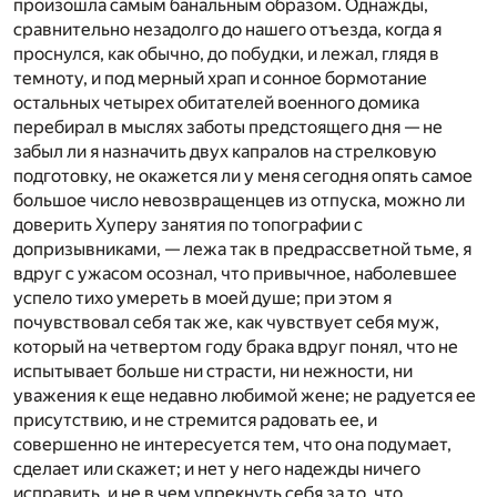
произошла самым банальным образом. Однажды,
сравнительно незадолго до нашего отъезда, когда я
проснулся, как обычно, до побудки, и лежал, глядя в
темноту, и под мерный храп и сонное бормотание
остальных четырех обитателей военного домика
перебирал в мыслях заботы предстоящего дня — не
забыл ли я назначить двух капралов на стрелковую
подготовку, не окажется ли у меня сегодня опять самое
большое число невозвращенцев из отпуска, можно ли
доверить Хуперу занятия по топографии с
допризывниками, — лежа так в предрассветной тьме, я
вдруг с ужасом осознал, что привычное, наболевшее
успело тихо умереть в моей душе; при этом я
почувствовал себя так же, как чувствует себя муж,
который на четвертом году брака вдруг понял, что не
испытывает больше ни страсти, ни нежности, ни
уважения к еще недавно любимой жене; не радуется ее
присутствию, и не стремится радовать ее, и
совершенно не интересуется тем, что она подумает,
сделает или скажет; и нет у него надежды ничего
исправить, и не в чем упрекнуть себя за то, что