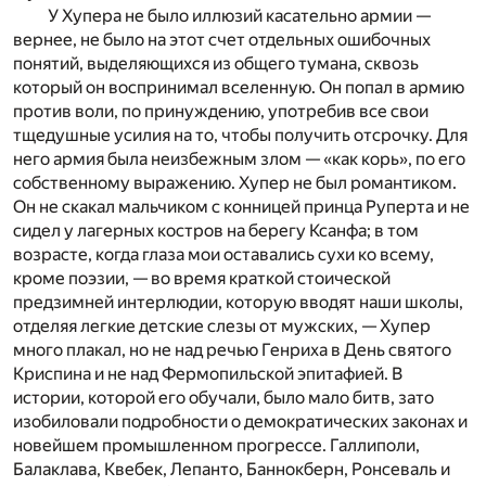
У Хупера не было иллюзий касательно армии —
вернее, не было на этот счет отдельных ошибочных
понятий, выделяющихся из общего тумана, сквозь
который он воспринимал вселенную. Он попал в армию
против воли, по принуждению, употребив все свои
тщедушные усилия на то, чтобы получить отсрочку. Для
него армия была неизбежным злом — «как корь», по его
собственному выражению. Хупер не был романтиком.
Он не скакал мальчиком с конницей принца Руперта и не
сидел у лагерных костров на берегу Ксанфа; в том
возрасте, когда глаза мои оставались сухи ко всему,
кроме поэзии, — во время краткой стоической
предзимней интерлюдии, которую вводят наши школы,
отделяя легкие детские слезы от мужских, — Хупер
много плакал, но не над речью Генриха в День святого
Криспина и не над Фермопильской эпитафией. В
истории, которой его обучали, было мало битв, зато
изобиловали подробности о демократических законах и
новейшем промышленном прогрессе. Галлиполи,
Балаклава, Квебек, Лепанто, Баннокберн, Ронсеваль и