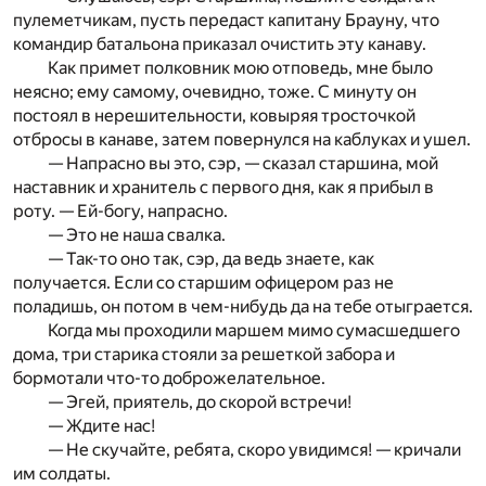
пулеметчикам, пусть передаст капитану Брауну, что
командир батальона приказал очистить эту канаву.
Как примет полковник мою отповедь, мне было
неясно; ему самому, очевидно, тоже. С минуту он
постоял в нерешительности, ковыряя тросточкой
отбросы в канаве, затем повернулся на каблуках и ушел.
— Напрасно вы это, сэр, — сказал старшина, мой
наставник и хранитель с первого дня, как я прибыл в
роту. — Ей-богу, напрасно.
— Это не наша свалка.
— Так-то оно так, сэр, да ведь знаете, как
получается. Если со старшим офицером раз не
поладишь, он потом в чем-нибудь да на тебе отыграется.
Когда мы проходили маршем мимо сумасшедшего
дома, три старика стояли за решеткой забора и
бормотали что-то доброжелательное.
— Эгей, приятель, до скорой встречи!
— Ждите нас!
— Не скучайте, ребята, скоро увидимся! — кричали
им солдаты.