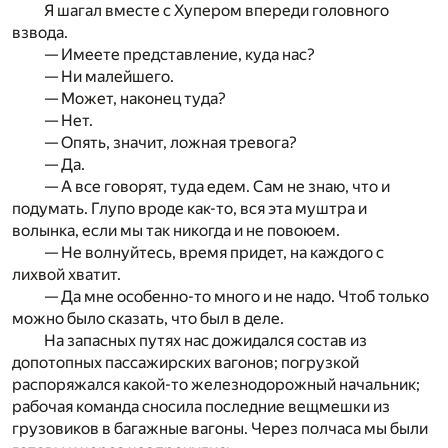
Я шагал вместе с Хупером впереди головного
взвода.
— Имеете представление, куда нас?
— Ни малейшего.
— Может, наконец туда?
— Нет.
— Опять, значит, ложная тревога?
— Да.
— А все говорят, туда едем. Сам не знаю, что и
подумать. Глупо вроде как-то, вся эта муштра и
волынка, если мы так никогда и не повоюем.
— Не волнуйтесь, время придет, на каждого с
лихвой хватит.
— Да мне особенно-то много и не надо. Чтоб только
можно было сказать, что был в деле.
На запасных путях нас дожидался состав из
допотопных пассажирских вагонов; погрузкой
распоряжался какой-то железнодорожный начальник;
рабочая команда сносила последние вещмешки из
грузовиков в багажные вагоны. Через полчаса мы были