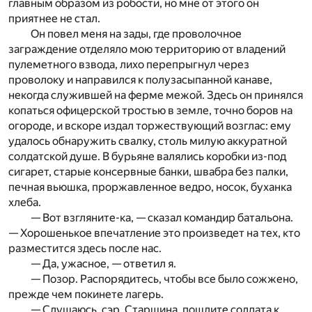
главным образом из робости, но мне от этого он
приятнее не стал.
Он повел меня на зады, где проволочное
заграждение отделяло мою территорию от владений
пулеметного взвода, лихо перепрыгнул через
проволоку и направился к полузасыпанной канаве,
некогда служившей на ферме межой. Здесь он принялся
копаться офицерской тростью в земле, точно боров на
огороде, и вскоре издал торжествующий возглас: ему
удалось обнаружить свалку, столь милую аккуратной
солдатской душе. В бурьяне валялись коробки из-под
сигарет, старые консервные банки, швабра без палки,
печная вьюшка, проржавленное ведро, носок, буханка
хлеба.
— Вот взгляните-ка, — сказал командир батальона.
— Хорошенькое впечатление это произведет на тех, кто
разместится здесь после нас.
— Да, ужасное, — ответил я.
— Позор. Распорядитесь, чтобы все было сожжено,
прежде чем покинете лагерь.
— Слушаюсь, сэр. Старшина, пошлите солдата к