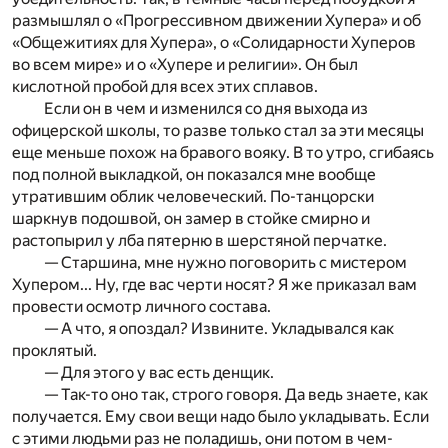
размышлял о «Прогрессивном движении Хупера» и об
«Общежитиях для Хупера», о «Солидарности Хуперов
во всем мире» и о «Хупере и религии». Он был
кислотной пробой для всех этих сплавов.
Если он в чем и изменился со дня выхода из
офицерской школы, то разве только стал за эти месяцы
еще меньше похож на бравого вояку. В то утро, сгибаясь
под полной выкладкой, он показался мне вообще
утратившим облик человеческий. По-танцорски
шаркнув подошвой, он замер в стойке смирно и
растопырил у лба пятерню в шерстяной перчатке.
— Старшина, мне нужно поговорить с мистером
Хупером... Ну, где вас черти носят? Я же приказал вам
провести осмотр личного состава.
— А что, я опоздал? Извините. Укладывался как
проклятый.
— Для этого у вас есть денщик.
— Так-то оно так, строго говоря. Да ведь знаете, как
получается. Ему свои вещи надо было укладывать. Если
с этими людьми раз не поладишь, они потом в чем-