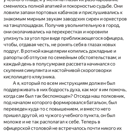
сменилось полной апатией и покорностью судьбе. Они
ловили запахи портовых кабачков и прислушивались к
знакомым мирным звукам заводских сирен и оркестров
на танцплощадках. Получив увольнительную в город,
они околачивались на перекрестках и норовили
улизнуть за угол при виде приближающегося офицера,
чтобы, отдавая честь, не ронять себя в глазах новых
подруг. В ротной канцелярии копились докладные и
рапорты об отпуске по семейным обстоятельствам; и
каждый день в полусумраке рассвета начинался со
скуления симулянта и настойчивой скороговорки
кислолицего кляузника.
А я, который по всем инструкциям должен был
поддерживать в них бодрость духа, как мог я им помочь,
когда сам был так беспомощен? Отсюда наш полковник,
под началом которого формировался батальон, был
переведен куда-то с повышением, и вместо него
пришел другой, из чужого учебного пункта, он был
моложе и не так располагал к себе. Теперь в
офицерской столовой не встречалось почти никого их