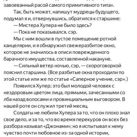
завоеванный расой самого примитивного типа».
Так, быть может, напишут мудрецы будущего,
подумал я и, отвернувшись, обратился к старшине:
— Мистера Хупера не было здесь?
— Пока не показывался, сэр.
Мы с ним вошли в пустое помещение ротной
канцелярии, и я обнаружил свежеразбитое окно,
которое не значилось в описи поврежденного
барачного имущества, составленной накануне.
— Сильный ветер ночью, сэр, — скороговоркой
пояснил старшина. (Все разбитые окна проходили по
этой статье или же по статье «Саперное учение, сэр».)
Появился Хупер; это был молодой человек с
нездоровым цветом лица, прямыми, зачесанными со
лба назад волосами и провинциальным выговором. В
нашей роте он служил третий месяц.
Солдаты не любили Хупера за то, что он плохо знал
свое дело, и за то, что во время перекуров он всех без
разбора называл «Джонами»; но я испытывал к нему
чувство почти любовное из-за одной истории,