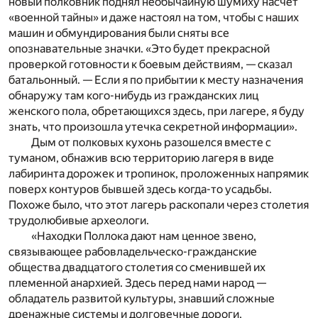
новый полковник поднял необычайную шумиху насчет
«военной тайны» и даже настоял на том, чтобы с наших
машин и обмундирования были сняты все
опознавательные значки. «Это будет прекрасной
проверкой готовности к боевым действиям, — сказал
батальонный. — Если я по прибытии к месту назначения
обнаружу там кого-нибудь из гражданских лиц
женского пола, обретающихся здесь, при лагере, я буду
знать, что произошла утечка секретной информации».
Дым от полковых кухонь разошелся вместе с
туманом, обнажив всю территорию лагеря в виде
лабиринта дорожек и тропинок, проложенных напрямик
поверх контуров бывшей здесь когда-то усадьбы.
Похоже было, что этот лагерь раскопали через столетия
трудолюбивые археологи.
«Находки Поллока дают нам ценное звено,
связывающее рабовладельческо-гражданские
общества двадцатого столетия со сменившей их
племенной анархией. Здесь перед нами народ —
обладатель развитой культуры, знавший сложные
дренажные системы и долговечные дороги,