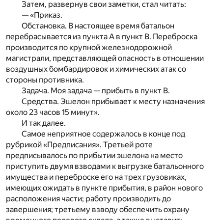
Затем, развернув свои заметки, стал читать:
— «Приказ.
Обстановка. В настоящее время батальон
перебрасывается из пункта А в пункт В. Переброска
производится по крупной железнодорожной
магистрали, представляющей опасность в отношении
воздушных бомбардировок и химических атак со
стороны противника.
Задача. Моя задача — прибыть в пункт В.
Средства. Эшелон прибывает к месту назначения
около 23 часов 15 минут».
И так далее.
Самое неприятное содержалось в конце под
рубрикой «Предписания». Третьей роте
предписывалось по прибытии эшелона на место
приступить двумя взводами к выгрузке батальонного
имущества и переброске его на трех грузовиках,
имеющих ожидать в пункте прибытия, в район нового
расположения части; работу производить до
завершения; третьему взводу обеспечить охрану