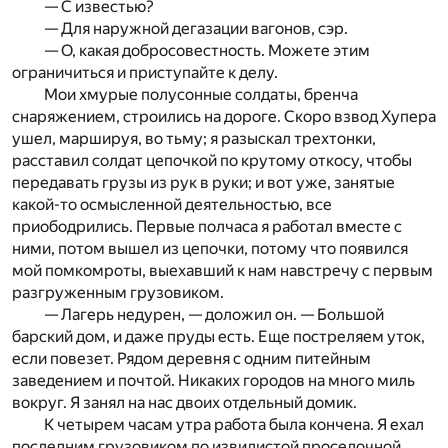
— С известью?
— Для наружной дегазации вагонов, сэр.
— О, какая добросовестность. Можете этим
ограничиться и приступайте к делу.
Мои хмурые полусонные солдаты, бренча
снаряжением, строились на дороге. Скоро взвод Хупера
ушел, маршируя, во тьму; я разыскал трехтонки,
расставил солдат цепочкой по крутому откосу, чтобы
передавать грузы из рук в руки; и вот уже, занятые
какой-то осмысленной деятельностью, все
приободрились. Первые полчаса я работал вместе с
ними, потом вышел из цепочки, потому что появился
мой помкомроты, выехавший к нам навстречу с первым
разгруженным грузовиком.
— Лагерь недурен, — доложил он. — Большой
барский дом, и даже пруды есть. Еще постреляем уток,
если повезет. Рядом деревня с одним питейным
заведением и почтой. Никаких городов на много миль
вокруг. Я занял на нас двоих отдельный домик.
К четырем часам утра работа была кончена. Я ехал
последним грузовиком по извилистой проселочной