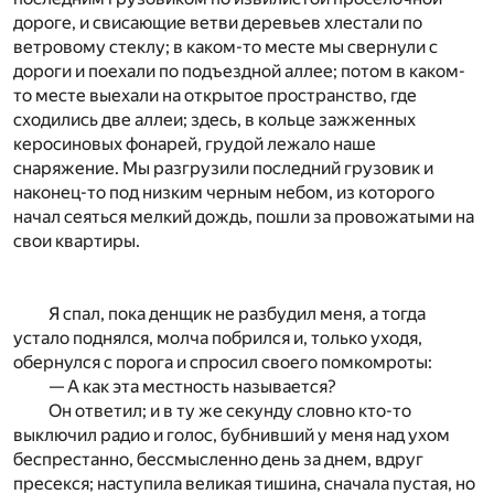
дороге, и свисающие ветви деревьев хлестали по
ветровому стеклу; в каком-то месте мы свернули с
дороги и поехали по подъездной аллее; потом в каком-
то месте выехали на открытое пространство, где
сходились две аллеи; здесь, в кольце зажженных
керосиновых фонарей, грудой лежало наше
снаряжение. Мы разгрузили последний грузовик и
наконец-то под низким черным небом, из которого
начал сеяться мелкий дождь, пошли за провожатыми на
свои квартиры.
Я спал, пока денщик не разбудил меня, а тогда
устало поднялся, молча побрился и, только уходя,
обернулся с порога и спросил своего помкомроты:
— А как эта местность называется?
Он ответил; и в ту же секунду словно кто-то
выключил радио и голос, бубнивший у меня над ухом
беспрестанно, бессмысленно день за днем, вдруг
пресекся; наступила великая тишина, сначала пустая, но