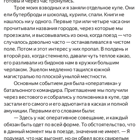
готовы и через час тронулись.
Трое моих взводных и я заняли отдельное купе. Они
ели бутерброды и шоколад, курили, спали. Книги не
нашлось ни у одного. Первые три или четыре часа они
прочитывали названия городов, через которые мы
проезжали, и высовывались из окна, когда поезд — что
случалось довольно часто — останавливался в чистом
поле. Потом и этот интерес у них пропал. В полдень и
второй раз, когда стемнело, давали чуть теплое какао,
его разливали из бидонов нам в кружки большим
черпаком. Эшелон медленно тащился южной
магистралью по плоской унылой местности.
Основным событием дня была «оперативка» у
батальонного командира. Приглашение мы получили
через вестового и собрались у полковника в купе, где
застали его самого и его адъютанта в касках и полной
амуниции. Первыми его словами были:
— Здесь у нас оперативное совещание, и каждый
обязан быть одет по всей форме. То обстоятельство, что
в данный момент мы в поезде, значения не имеет. — Я
подумал, что нас выгонят, но он обвел всех свирепым