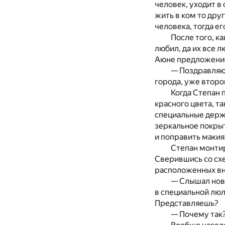
человек, уходит в
жить в ком то дру
человека, тогда е
После того, к
любил, да их все 
Аюне предложение 
— Поздравляю!
города, уже второ
Когда Степан 
красного цвета, т
специальные держ
зеркальное покрыт
и поправить макия
Степан монтир
Сверившись со схе
расположенных вн
— Слышал нов
в специальной люл
Представляешь?
— Почему так