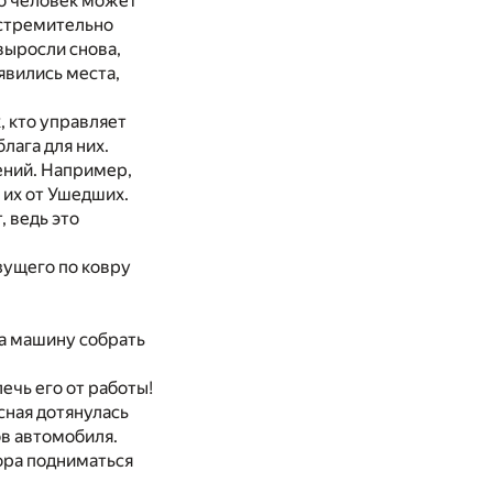
о человек может
 стремительно
выросли снова,
явились места,
, кто управляет
лага для них.
ений. Например,
 их от Ушедших.
, ведь это
зущего по ковру
.
да машину собрать
ечь его от работы!
сная дотянулась
ов автомобиля.
пора подниматься