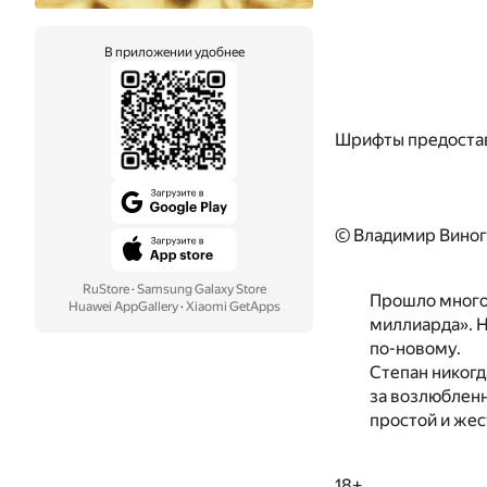
В приложении удобнее
Шрифты предоста
© Владимир Виног
RuStore
·
Samsung Galaxy Store
Прошло много 
Huawei AppGallery
·
Xiaomi GetApps
миллиарда». Н
по-новому.
Степан никогд
за возлюбленн
простой и жес
18+