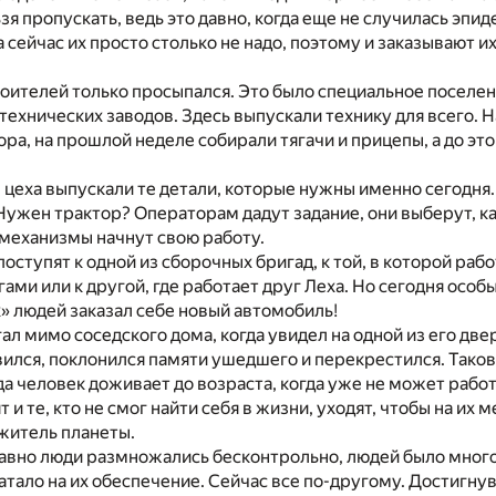
я пропускать, ведь это давно, когда еще не случилась эпи
 сейчас их просто столько не надо, поэтому и заказывают и
оителей только просыпался. Это было специальное поселен
технических заводов. Здесь выпускали технику для всего. 
ора, на прошлой неделе собирали тягачи и прицепы, а до эт
цеха выпускали те детали, которые нужны именно сегодня.
 Нужен трактор? Операторам дадут задание, они выберут, к
 механизмы начнут свою работу.
поступят к одной из сборочных бригад, к той, в которой раб
ами или к другой, где работает друг Леха. Но сегодня особы
х» людей заказал себе новый автомобиль!
ал мимо соседского дома, когда увидел на одной из его дв
вился, поклонился памяти ушедшего и перекрестился. Таков
да человек доживает до возраста, когда уже не может работ
т и те, кто не смог найти себя в жизни, уходят, чтобы на их 
житель планеты.
давно люди размножались бесконтрольно, людей было мног
атало на их обеспечение. Сейчас все по-другому. Достигну