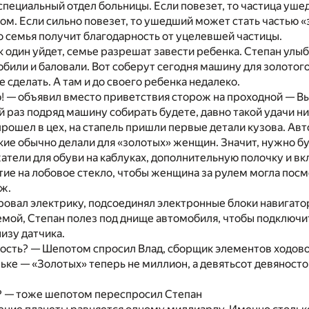
 специальный отдел больницы. Если повезет, то частица у
гом. Если сильно повезет, то ушедший может стать частью 
го семья получит благодарность от уцелевшей частицы.
ак один уйдет, семье разрешат завести ребенка. Степан улыб
любили и баловали. Вот соберут сегодня машину для золотог
сделать. А там и до своего ребенка недалеко.
 — объявил вместо приветствия сторож на проходной — Вы
й раз подряд машину собирать будете, давно такой удачи н
прошел в цех, на стапель пришли первые детали кузова. Ав
акие обычно делали для «золотых» женщин. Значит, нужно б
атели для обуви на каблуках, дополнительную полочку и в
ие на лобовое стекло, чтобы женщина за рулем могла посм
ж.
овал электрику, подсоединял электронные блоки навигатор
мой, Степан полез под днище автомобиля, чтобы подключи
изу датчика.
ость? — Шепотом спросил Влад, сборщик элементов ходово
ьке — «Золотых» теперь не миллион, а девятьсот девяносто
? — тоже шепотом переспросил Степан