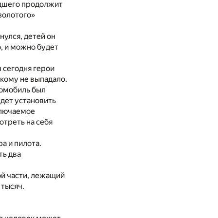
шедшего продолжит
«золотого»
нулся, детей он
о, и можно будет
 сегодня герои
икому не выпадало.
томобиль был
удет установить
ключаемое
отреть на себя
а и пилота.
ть два
й части, лежащий
 тысяч.