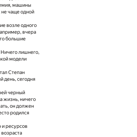
демия, машины
х не чаще одной
ие возле одного
Например, вчера
ого большие
 Ничего лишнего,
акой модели
отал Степан
й день, сегодня
ерей черный
а жизнь, ничего
ать, он должен
место родился
о и ресурсов
в возраста