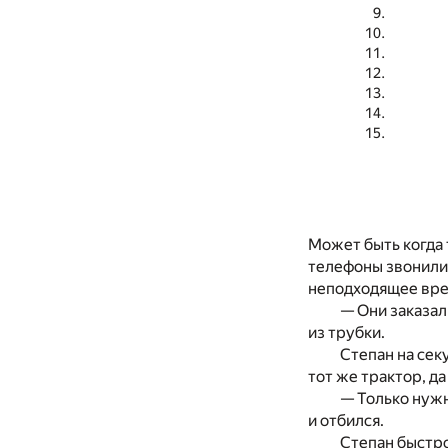
Может быть когда 
телефоны звонили 
неподходящее врем
— Они заказал
из трубки.
Степан на сек
тот же трактор, д
— Только нужн
и отбился.
Степан быстро