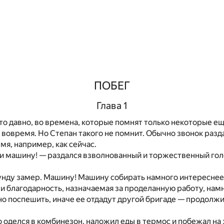
ПОБЕГ
Глава 1
то давно, во времена, которые помнят только некоторые е
вовремя. Но Степан такого не помнит. Обычно звонок разд
я, например, как сейчас.
и машину! — раздался взволнованный и торжественный гол
унду замер. Машину! Машину собирать намного интереснее
а и благодарность, назначаемая за проделанную работу, нам
о поспешить, иначе ее отдадут другой бригаде — продолж
 оделся в комбинезон, наложил еды в термос и побежал на 