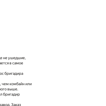
ще не ушедшие,
ается в самое
ос бригадира
, чем комбайн или
ного выше.
ил бригадир
завод. Заказ