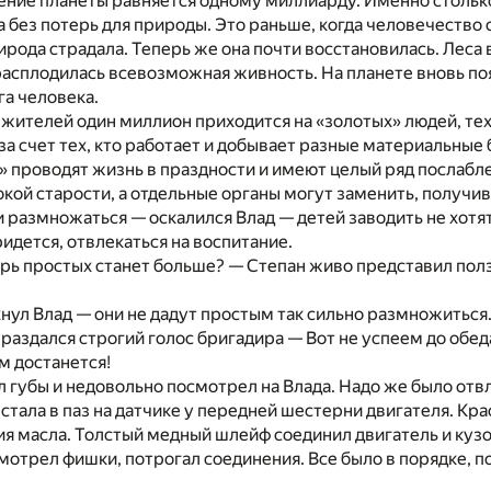
ение планеты равняется одному миллиарду. Именно стольк
 без потерь для природы. Это раньше, когда человечество
рода страдала. Теперь же она почти восстановилась. Леса 
расплодилась всевозможная живность. На планете вновь по
га человека.
жителей один миллион приходится на «золотых» людей, тех
за счет тех, кто работает и добывает разные материальные б
 проводят жизнь в праздности и имеют целый ряд послабл
окой старости, а отдельные органы могут заменить, получив
и размножаться — оскалился Влад — детей заводить не хотят
ридется, отвлекаться на воспитание.
рь простых станет больше? — Степан живо представил пол
нул Влад — они не дадут простым так сильно размножиться
 раздался строгий голос бригадира — Вот не успеем до обе
м достанется!
 губы и недовольно посмотрел на Влада. Надо же было отвл
стала в паз на датчике у передней шестерни двигателя. Кра
ия масла. Толстый медный шлейф соединил двигатель и куз
мотрел фишки, потрогал соединения. Все было в порядке, 