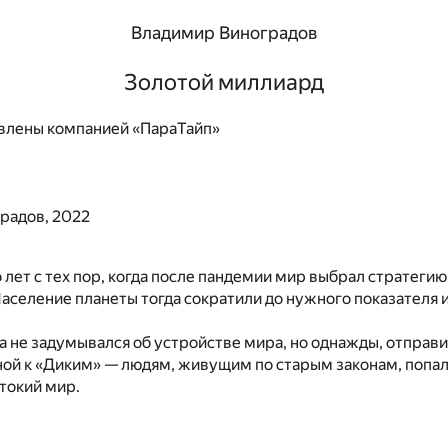
Владимир Виноградов
Золотой миллиард
влены компанией «ПараТайп»
радов, 2022
лет с тех пор, когда после пандемии мир выбрал стратегию
аселение планеты тогда сократили до нужного показателя и
а не задумывался об устройстве мира, но однажды, отправ
ой к «Диким» — людям, живущим по старым законам, попал 
токий мир.