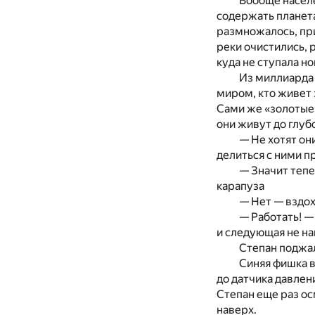
Вообще насел
содержать планета
размножалось, при
реки очистились, 
куда не ступала но
Из миллиарда 
миром, кто живет 
Сами же «золотые»
они живут до глуб
— Не хотят он
делиться с ними п
— Значит тепе
карапуза
— Нет — вздох
— Работать! —
и следующая не на
Степан поджал
Синяя фишка в
до датчика давлен
Степан еще раз ос
наверх.