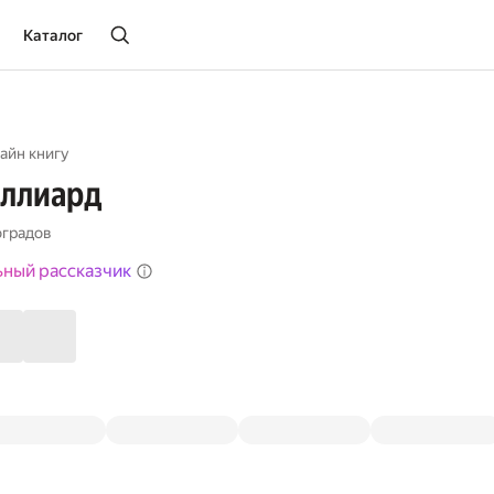
Каталог
айн книгу
иллиард
оградов
ьный рассказчик