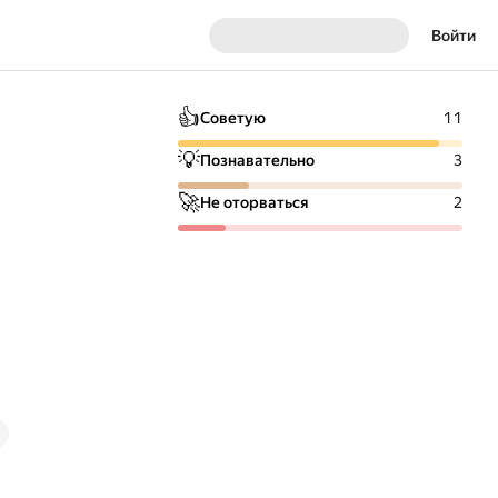
Войти
👍
Советую
11
💡
Познавательно
3
🚀
Не оторваться
2