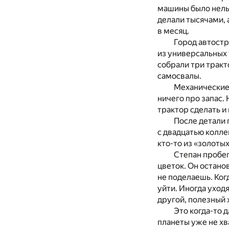
машины было нельз
делали тысячами, а
в месяц.
Город автостр
из универсальных 
собрали три тракт
самосвалы.
Механические 
ничего про запас.
трактор сделать и
После детали 
с двадцатью коллег
кто-то из «золоты
Степан пробег
цветок. Он остано
не поделаешь. Ког
уйти. Иногда уходя
другой, полезный 
Это когда-то 
планеты уже не хв