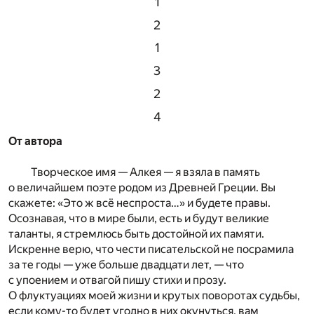
1
2
1
3
2
4
От автора
Творческое имя — Алкея — я взяла в память
о величайшем поэте родом из Древней Греции. Вы
скажете: «Это ж всё неспроста…» и будете правы.
Осознавая, что в мире были, есть и будут великие
таланты, я стремлюсь быть достойной их памяти.
Искренне верю, что чести писательской не посрамила
за те годы — уже больше двадцати лет, — что
с упоением и отвагой пишу стихи и прозу.
О флуктуациях моей жизни и крутых поворотах судьбы,
если кому-то будет угодно в них окунуться, вам