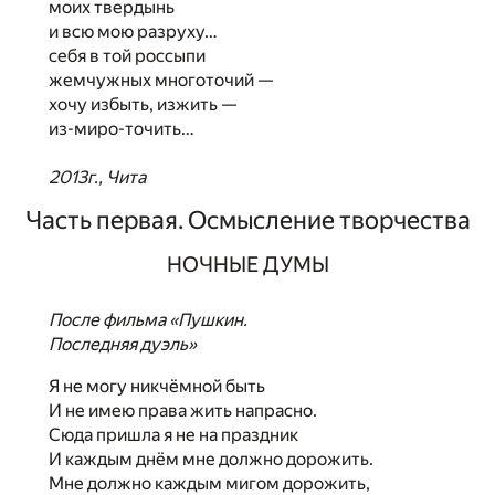
моих твердынь
и всю мою разруху…
себя в той россыпи
жемчужных многоточий —
хочу избыть, изжить —
из-миро-точить…
2013г., Чита
Часть первая. Осмысление творчества
НОЧНЫЕ ДУМЫ
После фильма «Пушкин.
Последняя дуэль»
Я не могу никчёмной быть
И не имею права жить напрасно.
Сюда пришла я не на праздник
И каждым днём мне должно дорожить.
Мне должно каждым мигом дорожить,