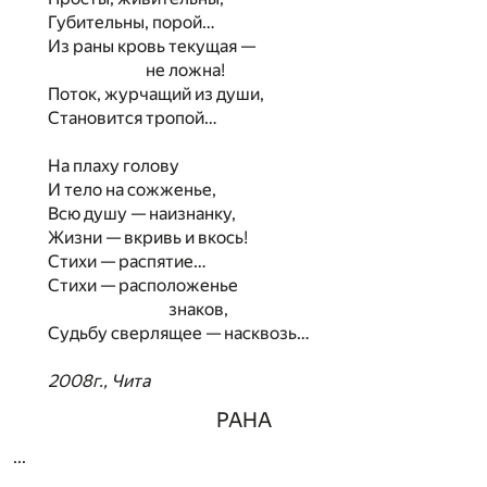
Губительны, порой…
Из раны кровь текущая —
не ложна!
Поток, журчащий из души,
Становится тропой…
На плаху голову
И тело на сожженье,
Всю душу — наизнанку,
Жизни — вкривь и вкось!
Стихи — распятие…
Стихи — расположенье
знаков,
Судьбу сверлящее — насквозь…
2008г., Чита
РАНА
...