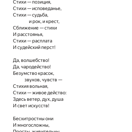
Стихи — позиция,
Стихи — исповеданье,
Стихи — судьба,
и рок, и крест,
Сближение — стихи
И расстоянья,
Стихи — расплата
И судейский перст!
Да, волшебство!
Да, чародейство!
Безумство красок,
звуков, чувств —
Стихия вольная,
Стихи — живое действо:
Здесь ветер, дух, душа
И свет искусств!
Бесхитростны они
И многосложны,
Просты, живительны,