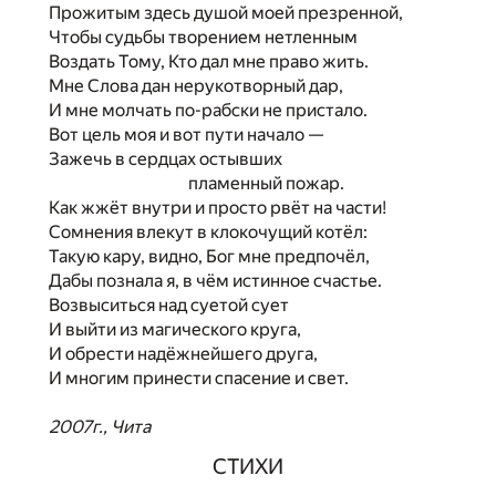
Прожитым здесь душой моей презренной,
Чтобы судьбы творением нетленным
Воздать Тому, Кто дал мне право жить.
Мне Слова дан нерукотворный дар,
И мне молчать по-рабски не пристало.
Вот цель моя и вот пути начало —
Зажечь в сердцах остывших
пламенный пожар.
Как жжёт внутри и просто рвёт на части!
Сомнения влекут в клокочущий котёл:
Такую кару, видно, Бог мне предпочёл,
Дабы познала я, в чём истинное счастье.
Возвыситься над суетой сует
И выйти из магического круга,
И обрести надёжнейшего друга,
И многим принести спасение и свет.
2007г., Чита
СТИХИ