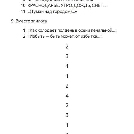
КРАСНОДАРЬЕ. УТРО, ДОЖДЬ, СНЕГ…
«(Туман над городом)…»
Вместо эпилога
«Как холодеет полдень в осени печальной…»
«Избыть — быть может, от избытка…»
2
3
1
1
2
4
2
3
1