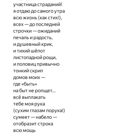
участница страданий!
я отдаю до самого утра
всю жизнь (как стих!),
всех — до последней
строчки — ожиданий
печаль и радость,
и душевный крик,
и тихий шёпот
листопадной рощи,
и половиц привычно
тонкий скрип
домов моих —
где «быть»
на быт не ропщет…
всё выплакать
тебе моя рука
(сухим глазам порука!)
сумеет — набело —
отобразит строка
всю мощь