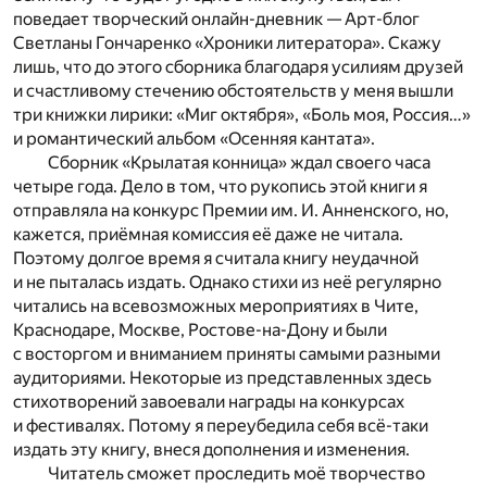
поведает творческий онлайн-дневник — Арт-блог
Светланы Гончаренко «Хроники литератора». Скажу
лишь, что до этого сборника благодаря усилиям друзей
и счастливому стечению обстоятельств у меня вышли
три книжки лирики: «Миг октября», «Боль моя, Россия…»
и романтический альбом «Осенняя кантата».
Сборник «Крылатая конница» ждал своего часа
четыре года. Дело в том, что рукопись этой книги я
отправляла на конкурс Премии им. И. Анненского, но,
кажется, приёмная комиссия её даже не читала.
Поэтому долгое время я считала книгу неудачной
и не пыталась издать. Однако стихи из неё регулярно
читались на всевозможных мероприятиях в Чите,
Краснодаре, Москве, Ростове-на-Дону и были
с восторгом и вниманием приняты самыми разными
аудиториями. Некоторые из представленных здесь
стихотворений завоевали награды на конкурсах
и фестивалях. Потому я переубедила себя всё-таки
издать эту книгу, внеся дополнения и изменения.
Читатель сможет проследить моё творчество