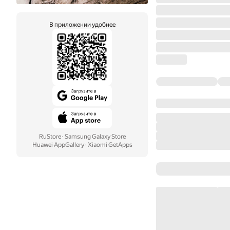
В приложении удобнее
RuStore
·
Samsung Galaxy Store
Huawei AppGallery
·
Xiaomi GetApps