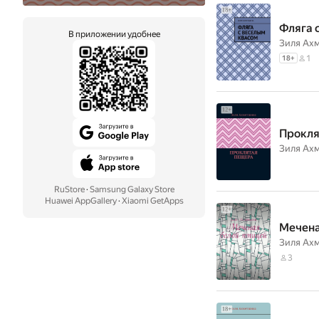
Фляга 
В приложении удобнее
Зиля Ах
1
18
+
Прокля
Зиля Ах
RuStore
·
Samsung Galaxy Store
Huawei AppGallery
·
Xiaomi GetApps
Мечена
Зиля Ах
3