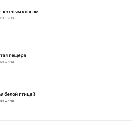
с веселым квасом
метшина
тая пещера
метшина
я белой птицей
метшина