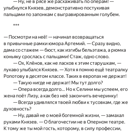
— Ну, не в рясе же расхаживать по операм! —
улыбнулся Князев, демонстративно постукивая
пальцами по запонкам с выгравированным голубем.
***
— Посмотри на неё! — начинал возвращаться
в привычные рамки юмора Артемий. — Сразу видно,
дама со стажем — бюст, как изгибы бельэтажа, а рюмка
коньяку срослась с пальцами! Стаж, одно слово.
— Ох, Клёнов, как не ласков к этим старушкам, —
лукаво улыбался Князев. — Хотя я помню ещё театралку
Ропотову в десятом классе. Таких в европах не держат!
— Такую нигде не держат! Мы тут долго?
— Опера всегда долго… Но к Селини мы успеем, его
жена поёт Лизу, а как без неё закончить вечеринку!
— Всегда удивлялся твоей любви к тусовкам, где же
духовность?
— Ну, давай не о моей богемной жизни, — замахал
руками Князев. — О благочестии не в Оперном театре.
К тому же ты мой гость, которому, в силу профессии,