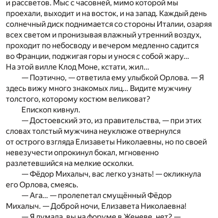
и рассветов. Мыс с часовней, мимо которой мы
проехали, выходит и на восток, и на запад. Каждый день
солнечный диск поднимается со стороны Италии, озаряя
всех светом и пронизывая влажный утренний воздух,
проходит по небосводу и вечером медленно садится
во Франции, поджигая горы и унося с собой жару…
На этой вилле Клод Моне, кстати, жил…
— Поэтично, — ответила ему улыбкой Орлова. — Я
здесь вижу много знакомых лиц… Видите мужчину
толстого, которому костюм великоват?
Епископ кивнул.
— Достоевский это, из правительства, — при этих
словах толстый мужчина неуклюже отвернулся
от острого взгляда Елизаветы Николаевны, но по своей
невезучести опрокинул бокал, мгновенно
разлетевшийся на мелкие осколки.
— Фёдор Михалыч, вас легко узнать! — окликнула
его Орлова, смеясь.
— Ага… — пролепетал смущённый Фёдор
Михалыч. — Доброй ночи, Елизавета Николаевна!
— Я думала, вы на форуме в Женеве, нет? —