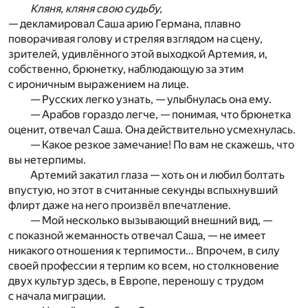
Кляня, кляня свою судьбу,
— декламировал Саша арию Германа, плавно
поворачивая голову и стреляя взглядом на сцену,
зрителей, удивлённого этой выходкой Артемия, и,
собственно, брюнетку, наблюдающую за этим
с ироничным выражением на лице.
— Русских легко узнать, — улыбнулась она ему.
— Арабов гораздо легче, — понимая, что брюнетка
оценит, отвечал Саша. Она действительно усмехнулась.
— Какое резкое замечание! По вам не скажешь, что
вы нетерпимы.
Артемий закатил глаза — хоть он и любил болтать
впустую, но этот в считанные секунды вспыхнувший
флирт даже на него произвёл впечатление.
— Мой несколько вызывающий внешний вид, —
с показной жеманность отвечал Саша, — не имеет
никакого отношения к терпимости… Впрочем, в силу
своей профессии я терпим ко всем, но столкновение
двух культур здесь, в Европе, переношу с трудом
с начала миграции.