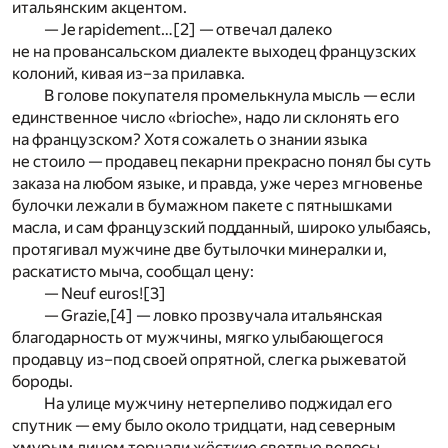
итальянским акцентом.
— Je rapidement…
[2]
— отвечал далеко
не на провансальском диалекте выходец французских
колоний, кивая из–за прилавка.
В голове покупателя промелькнула мысль — если
единственное число «brioche», надо ли склонять его
на французском? Хотя сожалеть о знании языка
не стоило — продавец пекарни прекрасно понял бы суть
заказа на любом языке, и правда, уже через мгновенье
булочки лежали в бумажном пакете с пятнышками
масла, и сам французский подданный, широко улыбаясь,
протягивал мужчине две бутылочки минералки и,
раскатисто мыча, сообщал цену:
— Neuf euros!
[3]
— Grazie,
[4]
— ловко прозвучала итальянская
благодарность от мужчины, мягко улыбающегося
продавцу из–под своей опрятной, слегка рыжеватой
бороды.
На улице мужчину нетерпеливо поджидал его
спутник — ему было около тридцати, над северным
хмурым лицом торчали жёсткие светлые волосы.