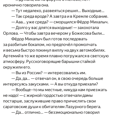
иронично говорила она.
— Тут недалеко, развеяться решил… Выходные…
— Так среда вроде? А завтра и в Кремле собрание.
— Ааа… уже среда? — сморщился Фёдор Михалыч.
— Долго у вас длятся выходные! — захохотала
Орлова. — Чтобы завтра вечером у Божесова были…
Фёдор Михалыч был готов последовать
за разбитым бокалом, но предпочёл промолчать
и весьма быстро покинул виллу на двух автомобилях.
Артемий в то же время плавно погружался в светскую
атмосферу. Русскоговорящие барышни стайкой
окружили его.
— Вы из России? — интересовались им.
— Да, да… — отвечал он, в свою очередь больше
интересуясь закусками. — А вы откуда приехали?
— Вообще–то мы местные, никуда нам приезжать
не надо! — с жирной гордостью отвечали дамы
постарше, заслужившие право причислять свои
саратовские души к обитателям Лазурного берега.
— Да… отлично… — безэмоционально говорил