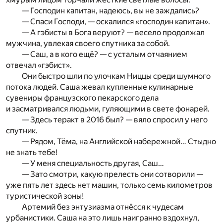
— Господин капитан, надеюсь, вы не заждались?
— Спаси Господи, — оскалился «господин капитан».
— А гэбисты в Бога веруют? — весело продолжал
мужчина, увлекая своего спутника за собой.
— Саш, а в кого ещё? — с усталым отчаянием
отвечал «гэбист».
Они быстро шли по улочкам Ниццы среди шумного
потока людей. Саша жевал купленные кулинарные
сувениры французского пекарского дела
и засматривался людьми, гуляющими в свете фонарей.
— Здесь теракт в 2016 был? — вяло спросил у него
спутник.
— Рядом, Тёма, на Английской набережной… Стыдно
не знать тебе!
— У меня специальность другая, Саш…
— Зато смотри, какую прелесть они сотворили —
уже пять лет здесь нет машин, только семь километров
туристической зоны!
Артемий без энтузиазма отнёсся к чудесам
урбанистики. Саша на это лишь наигранно вздохнул,