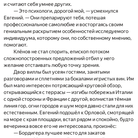
и считают себя умнее других.
— Это психологи, дорогой мой, — усмехнулся
Евгений. — Они препарируют тебя, потешая
профессиональное самолюбие и восторгаясь своим
гениальным раскрытием особенностей исследуемого
индивидуума, которому они, по собственному мнению,
помогают.
Клёнов не стал спорить, епископ потоком
сложнопостроенных предложений отбил у него
желание отстаивать любую точку зрения.
Двор виллы был усеян гостями, занятыми
разговорами и сплетнями за бокалами игристых вин. Им
был мало интересен потрясающий круговой обзор,
открывающийся с террасы — изгибы побережья Италии
с одной стороны и Франции с другой, волнистая тёмная
линия гор, огни городов и шум моря давно стали для них
естественным. Евгений подошёл к Орловой, смотрящей
на море с края площадки, встал рядом и спокойно, будто
вечеринка вовсе его не интересовала, произнёс:
— Бордигера лучшее место для закатов