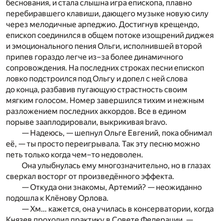
беснования, и стала слышна игра епископа, плавно
перебиравшего клавиши, дающего музыке новую силу
через мелодичные арпеджио. Достигнув крещендо,
епископ соединился в общем потоке изощрений диджея
и эмоционального пения Ольги, исполнившей второй
припев гораздо легче из–за более динамичного
сопровождения. На последних строках песни епископ
ловко подстроился под Ольгу и допел с ней слова
до конца, разбавив пугающую страстность своим
мягким голосом. Номер завершился тихим и нежным
разложением последних аккордов. Все в едином
порыве зааплодировали, выкрикивая bravo.
— Надеюсь, — шепнул Ольге Евгений, пока обнимал
её, — ты просто переигрывала. Так эту песню можно
петь только когда чем–то недоволен.
Она улыбнулась ему многозначительно, но в глазах
сверкал восторг от произведённого эффекта.
— Откуда они знакомы, Артемий? — неожиданно
подошла к Клёнову Орлова.
— Хм… кажется, она училась в консерватории, когда
Князев проходил практику в Совете Федерации, —