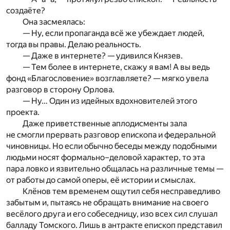
создаёте?
Она засмеялась:
— Ну, если пропаганда всё же убеждает людей,
тогда вы правы. Делаю реальность.
— Даже в интернете? — удивился Князев.
— Тем более в интернете, скажу я вам! А вы ведь
фонд «Благословение» возглавляете? — мягко увела
разговор в сторону Орлова.
— Ну… Один из идейных вдохновителей этого
проекта.
Даже приветственные аплодисменты зала
не смогли прервать разговор епископа и федеральной
чиновницы. Но если обычно беседы между подобными
людьми носят формально–деловой характер, то эта
пара ловко и язвительно общалась на различные темы —
от работы до самой оперы, её истории и смыслах.
Клёнов тем временем ощутил себя несправедливо
забытым и, пытаясь не обращать внимание на своего
весёлого друга и его собеседницу, изо всех сил слушал
балладу Томского. Лишь в антракте епископ представил