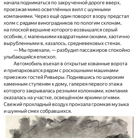
начала подниматься по закрученной дороге вверх,
проезжая мимо осветлённых вилл с шумными
компаниями. Через ещё один поворот взору предстал
холм с рядами виноградников по пологим склонам,
на плоской вершине которого возвышался серый
особняк, с маленькими квадратными окнами, хаотично
вырубленными в, казалось, средневековых стенах.
— Мы приехали, — разбудил пассажиров спокойно
улыбающийся епископ.
Автомобиль въехал в открытые кованные ворота
и припарковался рядом с роскошными машинами
приезжих гостей Ривьеры. Поднявшись по широким
каменным ступеням к дому, галерея первого этажа
которого закрывалась резными колоннами, компания
оказалась на участке, освещённом яркими огнями.
Свежий прохладный воздух пронзала громкая музыка
и шумный смех собравшихся.