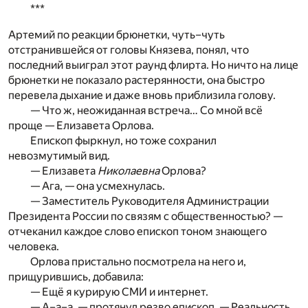
***
Артемий по реакции брюнетки, чуть–чуть
отстранившейся от головы Князева, понял, что
последний выиграл этот раунд флирта. Но ничто на лице
брюнетки не показало растерянности, она быстро
перевела дыхание и даже вновь приблизила голову.
— Что ж, неожиданная встреча… Со мной всё
проще — Елизавета Орлова.
Епископ фыркнул, но тоже сохранил
невозмутимый вид.
— Елизавета
Николаевна
Орлова?
— Ага, — она усмехнулась.
— Заместитель Руководителя Администрации
Президента России по связям с общественностью? —
отчеканил каждое слово епископ тоном знающего
человека.
Орлова пристально посмотрела на него и,
прищурившись, добавила:
— Ещё я курирую СМИ и интернет.
— А–а–а, — протянул резво епископ. — Реальность