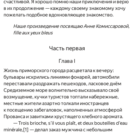
счастливой. Я хорошо помню наши приключения и верю
в их продолжение — каждому своему знакомому хочу
пожелать подобное вдохновляющее знакомство.
Наше произведение посвящаю Анне Комиссаровой,
fille aux yeux bleus
Часть первая
Глава I
Жизнь приморского города расцветала к вечеру:
бульвары искрились линиями фонарей, автомобили
переставали раздражать пешеходов, ласковое днём
Средиземное море волнительно высказывало своё
возмущение, кучки туристов топтали набережные,
местные жители азартно толкали иностранцев
к посещению забегаловок, наполненных атмосферой
Прованса и завитками хрустящего хлебного аромата.
— Trois brioche, s’il vous plaît, et deux bouteilles d’eau
minérale,
[1]
— делал заказ мужчина с небольшим