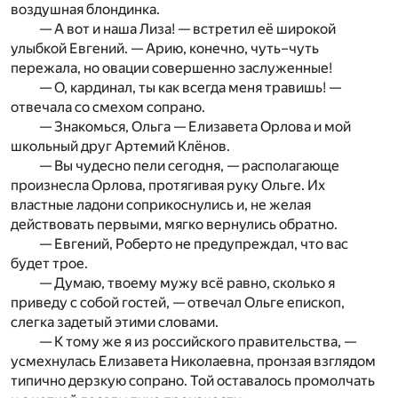
воздушная блондинка.
— А вот и наша Лиза! — встретил её широкой
улыбкой Евгений. — Арию, конечно, чуть–чуть
пережала, но овации совершенно заслуженные!
— О, кардинал, ты как всегда меня травишь! —
отвечала со смехом сопрано.
— Знакомься, Ольга — Елизавета Орлова и мой
школьный друг Артемий Клёнов.
— Вы чудесно пели сегодня, — располагающе
произнесла Орлова, протягивая руку Ольге. Их
властные ладони соприкоснулись и, не желая
действовать первыми, мягко вернулись обратно.
— Евгений, Роберто не предупреждал, что вас
будет трое.
— Думаю, твоему мужу всё равно, сколько я
приведу с собой гостей, — отвечал Ольге епископ,
слегка задетый этими словами.
— К тому же я из российского правительства, —
усмехнулась Елизавета Николаевна, пронзая взглядом
типично дерзкую сопрано. Той оставалось промолчать