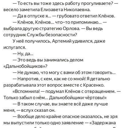
— То есть вы тоже здесь работу прогуливаете? —
весело заметила Елизавета Николаевна.
— Да в отпуске я… — грубовато ответил Клёнов.
— Клёнов, Клёнов… что–то припоминаю… —
выбрала другую стратегию Орлова. — Вы ведь
сотрудник Службы безопасности?
У неё получилось, Артемий удивился, даже
испугался.
— Ну, да…
— Это ведь вы занимались делом
«Дальнобойщиков»?
— Не думаю, что могу с вами об этом говорить…
— Напротив, с кем, как не со мной! Я детально
разрабатывала этот вопрос вместе с Красенко.
«Вспомнила! — подумал Клёнов с отвращением. —
Только забыл о нём… Дальнобойщики чёртовы!»
— В таком случае, вы знаете всё даже лучше
меня, — вслух сказал он.
— Вообще дело крайне опасное оказалось, не зря
мы выпустили только одно заявление — «Задержана