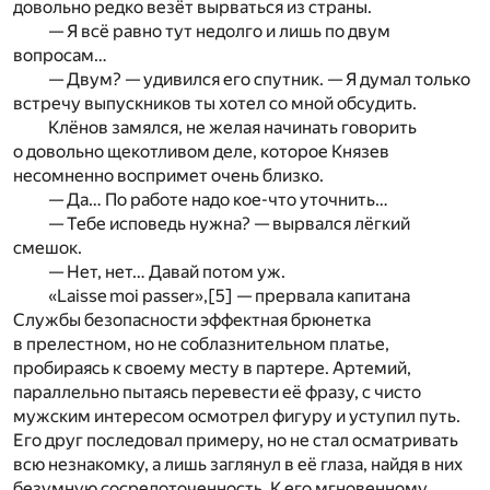
довольно редко везёт вырваться из страны.
— Я всё равно тут недолго и лишь по двум
вопросам…
— Двум? — удивился его спутник. — Я думал только
встречу выпускников ты хотел со мной обсудить.
Клёнов замялся, не желая начинать говорить
о довольно щекотливом деле, которое Князев
несомненно воспримет очень близко.
— Да… По работе надо кое-что уточнить…
— Тебе исповедь нужна? — вырвался лёгкий
смешок.
— Нет, нет… Давай потом уж.
«Laisse moi passer»,
[5]
— прервала капитана
Службы безопасности эффектная брюнетка
в прелестном, но не соблазнительном платье,
пробираясь к своему месту в партере. Артемий,
параллельно пытаясь перевести её фразу, с чисто
мужским интересом осмотрел фигуру и уступил путь.
Его друг последовал примеру, но не стал осматривать
всю незнакомку, а лишь заглянул в её глаза, найдя в них
безумную сосредоточенность. К его мгновенному