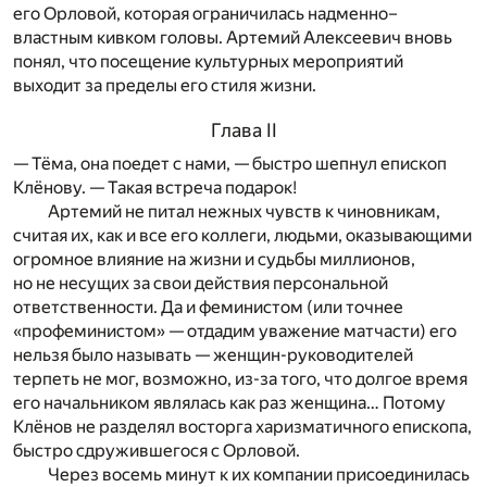
его Орловой, которая ограничилась надменно–
властным кивком головы. Артемий Алексеевич вновь
понял, что посещение культурных мероприятий
выходит за пределы его стиля жизни.
Глава II
— Тёма, она поедет с нами, — быстро шепнул епископ
Клёнову. — Такая встреча подарок!
Артемий не питал нежных чувств к чиновникам,
считая их, как и все его коллеги, людьми, оказывающими
огромное влияние на жизни и судьбы миллионов,
но не несущих за свои действия персональной
ответственности. Да и феминистом (или точнее
«профеминистом» — отдадим уважение матчасти) его
нельзя было называть — женщин-руководителей
терпеть не мог, возможно, из-за того, что долгое время
его начальником являлась как раз женщина… Потому
Клёнов не разделял восторга харизматичного епископа,
быстро сдружившегося с Орловой.
Через восемь минут к их компании присоединилась