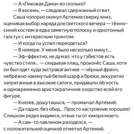
— А «Пиковая Дама» во сколько?
— В восемь, — следовал сдержанный ответ.
Саша чопорно окинул Артемия сверху вниз,
оценивая выбор наряда для светского вечера — тёмно–
синий костюм в едва заметную полоску и однотонный
галстук с интересным принтом.
— И когда ты успел переодеться?
— В номере. У меня было несколько минут…
— Эф–ффектно, не думал, что у гэбистов есть
чувство стиля… — скидывая плащ, произнёс Саша, хотя
он был одет куда экстравагантнее — чёрный френч,
небрежно накинутый белый шарф и брюки, аккуратно
запрятанные в высокие сапоги, придавали лёгкость
и одновременно аристократичное озорство всей его
фигуре.
— Князев, дошутишься, — промычал Артемий.
— Да ладно, без обид… Просто настроение хорошее!
Слишком редко видимся, отвык ты от юмора моего.
— А сам–то павлином разоделся, —
с положительной оценкой отметил Артемий.