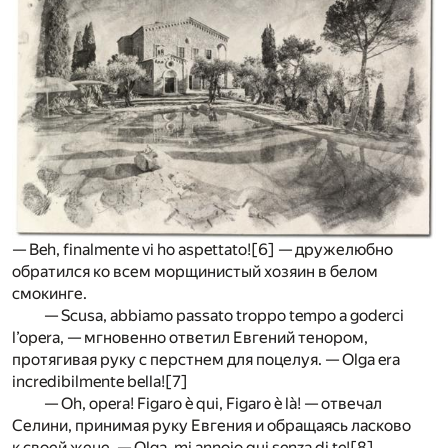
— Beh, finalmente vi ho aspettato!
[6]
— дружелюбно
обратился ко всем морщинистый хозяин в белом
смокинге.
— Scusa, abbiamo passato troppo tempo a goderci
l’opera, — мгновенно ответил Евгений тенором,
протягивая руку с перстнем для поцелуя. — Olga era
incredibilmente bella!
[7]
— Oh, opera! Figaro è qui, Figaro è là! — отвечал
Селини, принимая руку Евгения и обращаясь ласково
к своей жене. — Olga, mi annoio qui senza di te!
[8]