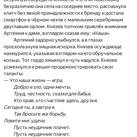
безразличию она села на соседнее место, распахнула
клатч без явной принадлежности к бренду и достала
смартфон в чёрном чехле с маленьким серебряным
двуглавым орлом. Князев толчком привлёк внимание
Артемия к даме, взглядом сказав ему: «Наша».
Артемий задорно улыбнулся, а в глазах
проскользнула хищная искорка. Князев осуждающе
нахмурился, указывая взглядом на его обручальное
кольцо. Тот гордо хмыкнул и чуть надулся. Князев
усмехнулся и решил продемонстрировать свои
таланты:
—
Что наша жизнь — игра,
Добро и зло, одни мечты.
Труд, честность, сказки для бабья,
Кто прав, кто счастлив здесь, друзья,
Сегодня ты, а завтра я.
Так бросьте же борьбу,
Ловите миг удачи,
Пусть неудачник плачет,
Пусть неудачник плачет,