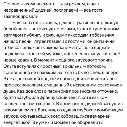
Селини, аккомпанемент — я за роялем, и наш
несравненный диджей, похлопаем! — все гости
зааплодировали.
Епископ сел за рояль, демонстративно перекинул
белый шарф, встряхнул волосами, охватил уверенным
взглядом публику и сильными аккордами обозначил
начало песни. Играя глазами с гостями, он ритмично
отбивал свою часть аккомпанемента, пока диджей
подключался к этой музыке, постепенно запуская в неё
новые краски. В момент мощного звукового толчка
Ольга вступила с яростным вокальным потоком,
совершенно не похожим на то, что было с нею в опере.
В её агрессивной подаче и наглых движениях читался
профессионализм, смешанный с искренним состоянием
души. Каждое слово песни она произносила отточено,
будто зазубрила французский текст, хотя языком
владела весьма хорошо. В проигрыше диджей заглушил
аккомпанемент Евгения, создавая глубокие комбинации
звуков, окутывающих всех собравшихся вечерней
энергетикой. В нужный момент он оборвал эти