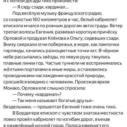
и с ноткой досады тихо произнести:
— Я сяду сзади, кардинал…
Под весёлую музыку французского радио,
со скоростью 160 километров в час, белый кабриолет
епископа мчался по ровным дорогам автострады. Ветер
трепал волосы Евгения, развевал короткую причёску
Орловой и продувал Клёнова и Ольгу, сидевших сзади.
Внизу сверкали огни побережья, в море, как лампочки
гирлянды, качались разноцветные точки яхт. В чёрном
небе рассыпались звёзды, по левую руку тянулись
плавные линии гор. Частые туннели не воспринимались
жёлтыми порталами в иные миры, а становились
проводниками наслаждения красотой природы,
сросшейся воедино с человеком. Проезжая яркое
Монако, Орлова еле слышно спросила:
— Почему «кардинал»?
— Так меня называют богатые друзья–
бездельники, — прошептал Евгений тоже очень тихо.
В Бордигере епископ с чувством знатока местности
ловко провёл кабриолет по изгибам дорог, въехав
в оживлённый ночной город. Полоса каменистого