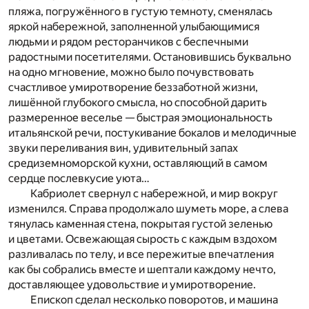
пляжа, погружённого в густую темноту, сменялась
яркой набережной, заполненной улыбающимися
людьми и рядом ресторанчиков с беспечными
радостными посетителями. Остановившись буквально
на одно мгновение, можно было почувствовать
счастливое умиротворение беззаботной жизни,
лишённой глубокого смысла, но способной дарить
размеренное веселье — быстрая эмоциональность
итальянской речи, постукивание бокалов и мелодичные
звуки переливания вин, удивительный запах
средиземноморской кухни, оставляющий в самом
сердце послевкусие уюта…
Кабриолет свернул с набережной, и мир вокруг
изменился. Справа продолжало шуметь море, а слева
тянулась каменная стена, покрытая густой зеленью
и цветами. Освежающая сырость с каждым вздохом
разливалась по телу, и все пережитые впечатления
как бы собрались вместе и шептали каждому нечто,
доставляющее удовольствие и умиротворение.
Епископ сделал несколько поворотов, и машина