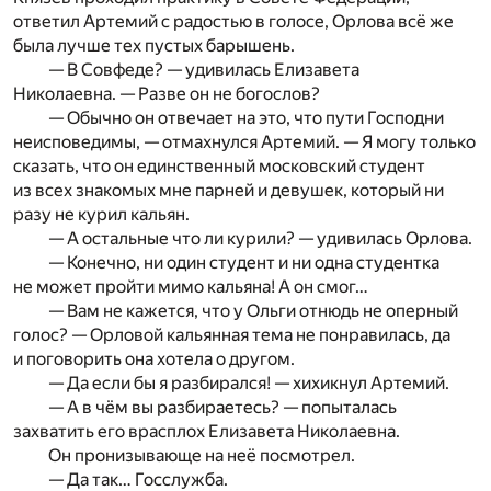
ответил Артемий с радостью в голосе, Орлова всё же
была лучше тех пустых барышень.
— В Совфеде? — удивилась Елизавета
Николаевна. — Разве он не богослов?
— Обычно он отвечает на это, что пути Господни
неисповедимы, — отмахнулся Артемий. — Я могу только
сказать, что он единственный московский студент
из всех знакомых мне парней и девушек, который ни
разу не курил кальян.
— А остальные что ли курили? — удивилась Орлова.
— Конечно, ни один студент и ни одна студентка
не может пройти мимо кальяна! А он смог…
— Вам не кажется, что у Ольги отнюдь не оперный
голос? — Орловой кальянная тема не понравилась, да
и поговорить она хотела о другом.
— Да если бы я разбирался! — хихикнул Артемий.
— А в чём вы разбираетесь? — попыталась
захватить его врасплох Елизавета Николаевна.
Он пронизывающе на неё посмотрел.
— Да так… Госслужба.