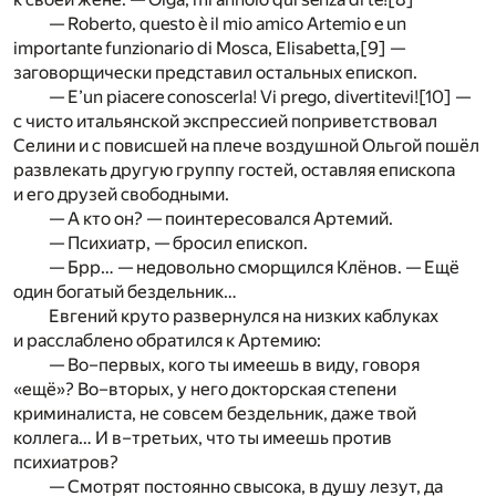
— Roberto, questo è il mio amico Artemio e un
importante funzionario di Mosca, Elisabetta,
[9]
—
заговорщически представил остальных епископ.
— E’un piacere conoscerla! Vi prego, divertitevi!
[10]
—
с чисто итальянской экспрессией поприветствовал
Селини и с повисшей на плече воздушной Ольгой пошёл
развлекать другую группу гостей, оставляя епископа
и его друзей свободными.
— А кто он? — поинтересовался Артемий.
— Психиатр, — бросил епископ.
— Брр… — недовольно сморщился Клёнов. — Ещё
один богатый бездельник…
Евгений круто развернулся на низких каблуках
и расслаблено обратился к Артемию:
— Во–первых, кого ты имеешь в виду, говоря
«ещё»? Во–вторых, у него докторская степени
криминалиста, не совсем бездельник, даже твой
коллега… И в–третьих, что ты имеешь против
психиатров?
— Смотрят постоянно свысока, в душу лезут, да