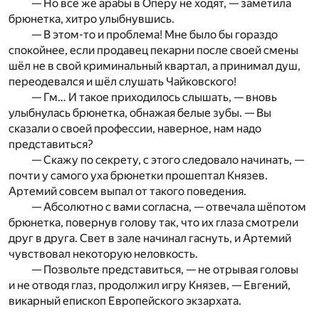
— Но всё же арабы в Оперу не ходят, — заметила
брюнетка, хитро улыбнувшись.
— В этом-то и проблема! Мне было бы гораздо
спокойнее, если продавец пекарни после своей смены
шёл не в свой криминальный квартал, а принимал душ,
переодевался и шёл слушать Чайковского!
— Гм… И такое приходилось слышать, — вновь
улыбнулась брюнетка, обнажая белые зубы. — Вы
сказали о своей профессии, наверное, нам надо
представиться?
— Скажу по секрету, с этого следовало начинать, —
почти у самого уха брюнетки прошептал Князев.
Артемий совсем выпал от такого поведения.
— Абсолютно с вами согласна, — отвечала шёпотом
брюнетка, повернув голову так, что их глаза смотрели
друг в друга. Свет в зале начинал гаснуть, и Артемий
чувствовал некоторую неловкость.
— Позвольте представиться, — не отрывая головы
и не отводя глаз, продолжил игру Князев, — Евгений,
викарный епископ Европейского экзархата.