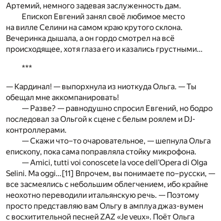
Артемий, немного задевая заслуженность дам.
Епископ Евгений занял своё любимое место
на вилле Селини на самом краю крутого склона.
Вечеринка дышала, а он гордо смотрел на всё
происходящее, хотя глаза его и казались грустными…
***
— Кардинал! — выпорхнула из ниоткуда Ольга. — Ты
обещал мне аккомпанировать!
— Разве? — равнодушно спросил Евгений, но бодро
последовал за Ольгой к сцене с белым роялем и DJ-
контроллерами.
— Скажи что–то очаровательное, — шепнула Ольга
епископу, пока сама поправляла стойку микрофона.
— Amici, tutti voi conoscete la voce dell’Opera di Olga
Selini. Ma oggi…
[11]
Впрочем, вы понимаете по–русски, —
все засмеялись с небольшим облегчением, ибо крайне
неохотно переводили итальянскую речь. — Поэтому
просто представляю вам Ольгу в амплуа джаз-вумен
с восхитительной песней ZAZ «Je veux». Поёт Ольга