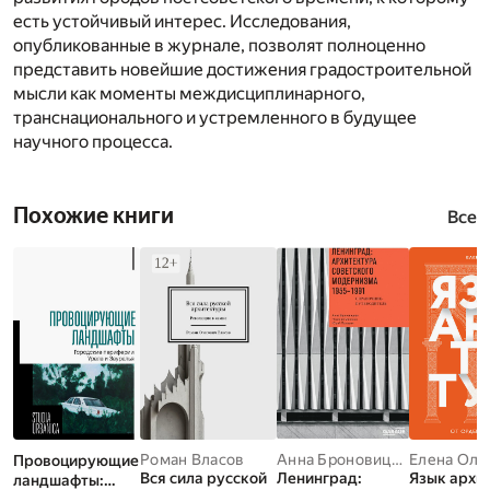
есть устойчивый интерес. Исследования,
опубликованные в журнале, позволят полноценно
представить новейшие достижения градостроительной
мысли как моменты междисциплинарного,
транснационального и устремленного в будущее
научного процесса.
Похожие книги
Все
Роман Власов
Анна Броновицкая
Елена Оле
,
Николай
Провоцирующие
Вся сила русской
Ленинград:
Язык архи
ландшафты: