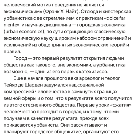
человеческий мотив поведения не является
экономическим» (Фрэнк Х. Найт). Отсюда и хипстерская
урбанистика с ее стремлением к практикам «dolce far
niente», и научная дисциплина — городская экономика
(urban economics), по сути отрицающая классическую
экономическую науку широким набором ограничений и
исключений из общепринятых экономических теорий и
правил.
Город — это первый результат открытия людьми
общества как такового, вне экономики, а урбанистика,
возможно, — один из его первых катехизисов.
Еще в начале прошлого века археолог и теолог
Тейяр де Шарден задумался над социальной
компрессией человечества в замкнутых границах
земной сферы и о том, что в результате всего получится
из этого стесненного общества. Первые уроки «сжатия»
человечество проходит в городах, и к тому, что мы
получаем в качестве результата, прежде всех
прикасаются урбанисты. Они рассчитывают и
планируют городское общежитие, организуют его