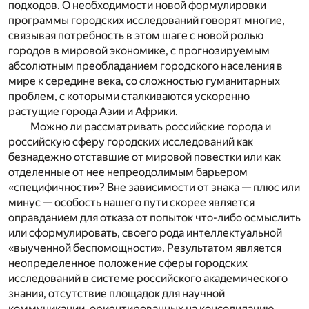
подходов. О необходимости новой формулировки
программы городских исследований говорят многие,
связывая потребность в этом шаге с новой ролью
городов в мировой экономике, с прогнозируемым
абсолютным преобладанием городского населения в
мире к середине века, со сложностью гуманитарных
проблем, с которыми сталкиваются ускоренно
растущие города Азии и Африки.
Можно ли рассматривать российские города и
российскую сферу городских исследований как
безнадежно отставшие от мировой повестки или как
отделенные от нее непреодолимым барьером
«специфичности»? Вне зависимости от знака — плюс или
минус — особость нашего пути скорее является
оправданием для отказа от попыток что-либо осмыслить
или сформулировать, своего рода интеллектуальной
«выученной беспомощности». Результатом является
неопределенное положение сферы городских
исследований в системе российского академического
знания, отсутствие площадок для научной
коммуникации, ориентированных на консолидацию