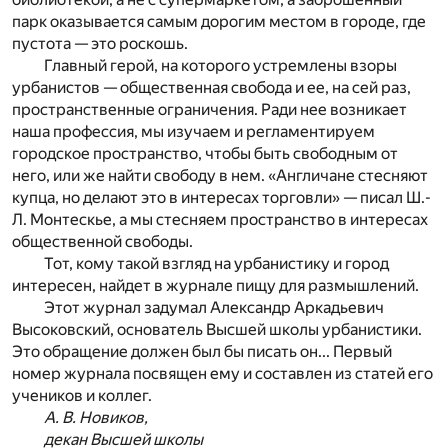
парк оказывается самым дорогим местом в городе, где
пустота — это роскошь.
Главный герой, на которого устремлены взоры
урбанистов — общественная свобода и ее, на сей раз,
пространственные ограничения. Ради нее возникает
наша профессия, мы изучаем и регламентируем
городское пространство, чтобы быть свободным от
него, или же найти свободу в нем. «Англичане стесняют
купца, но делают это в интересах торговли» — писал Ш.-
Л. Монтескье, а мы стесняем пространство в интересах
общественной свободы.
Тот, кому такой взгляд на урбанистику и город
интересен, найдет в журнале пищу для размышлений.
Этот журнал задумал Александр Аркадьевич
Высоковский, основатель Высшей школы урбанистики.
Это обращение должен был бы писать он... Первый
номер журнала посвящен ему и составлен из статей его
учеников и коллег.
А
.
В
.
Новиков
,
декан
Высшей
школы