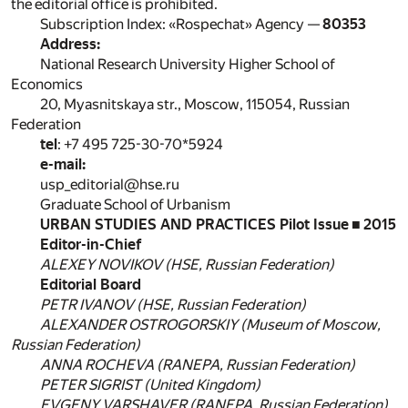
the editorial office is prohibited.
Subscription Index: «Rospechat» Agency —
80353
Address:
National Research University Higher School of
Economics
20, Myasnitskaya str., Moscow, 115054, Russian
Federation
tel
: +7 495 725-30-70*5924
e-mail:
usp_editorial@hse.ru
Graduate School of Urbanism
URBAN STUDIES AND PRACTICES Pilot Issue
■
2015
Editor-in-Chief
ALEXEY NOVIKOV
(HSE, Russian Federation)
Editorial Board
PETR IVANOV
(HSE, Russian Federation)
ALEXANDER OSTROGORSKIY
(Museum of Moscow,
Russian Federation)
ANNA ROCHEVA
(RANEPA, Russian Federation)
PETER SIGRIST
(United Kingdom)
EVGENY VARSHAVER
(RANEPA, Russian Federation)