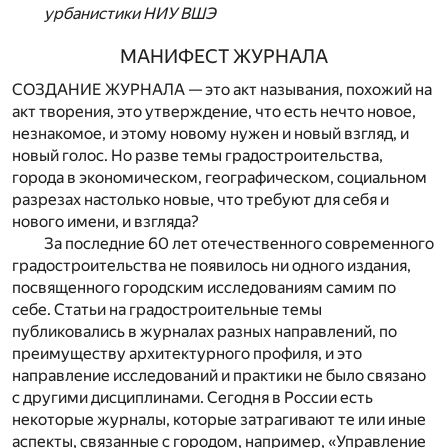
урбанистики
НИУ
ВШЭ
МАНИФЕСТ ЖУРНАЛА
СОЗДАНИЕ ЖУРНАЛА — это акт называния, похожий на
акт творения, это утверждение, что есть нечто новое,
незнакомое, и этому новому нужен и новый взгляд, и
новый голос. Но разве темы градостроительства,
города в экономическом, географическом, социальном
разрезах настолько новые, что требуют для себя и
нового имени, и взгляда?
За последние 60 лет отечественного современного
градостроительства не появилось ни одного издания,
посвященного городским исследованиям самим по
себе. Статьи на градостроительные темы
публиковались в журналах разных направлений, по
преимуществу архитектурного профиля, и это
направление исследований и практики не было связано
с другими дисциплинами. Сегодня в России есть
некоторые журналы, которые затрагивают те или иные
аспекты, связанные с городом, например, «Управление