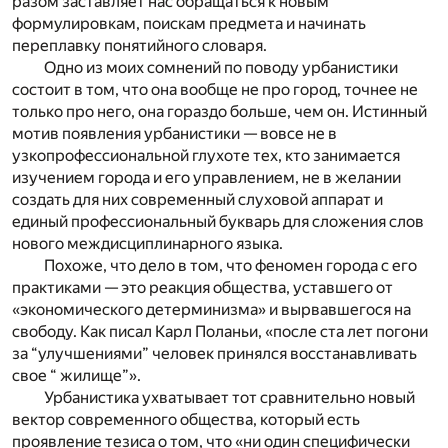
разом заставляет нас обращаться к новым
формулировкам, поискам предмета и начинать
переплавку понятийного словаря.
Одно из моих сомнений по поводу урбанистики
состоит в том, что она вообще не про город, точнее не
только про него, она гораздо больше, чем он. Истинный
мотив появления урбанистики — вовсе не в
узкопрофессиональной глухоте тех, кто занимается
изучением города и его управлением, не в желании
создать для них современный слуховой аппарат и
единый профессиональный букварь для сложения слов
нового междисциплинарного языка.
Похоже, что дело в том, что феномен города с его
практиками — это реакция общества, уставшего от
«экономического детерминизма» и вырвавшегося на
свободу. Как писал Карл Поланьи, «после ста лет погони
за “улучшениями” человек принялся восстанавливать
свое “ жилище”».
Урбанистика ухватывает тот сравнительно новый
вектор современного общества, который есть
проявление тезиса о том, что «ни один специфически