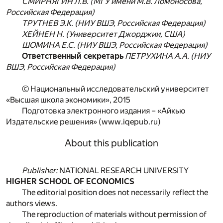
СМИРНЯГИН Л.В. (МГУ имени М.В. Ломоносова,
Российская Федерация)
ТРУТНЕВ Э.К. (НИУ ВШЭ, Российская Федерация)
ХЕЙНЕН Н. (Университет Джорджии, США)
ШОМИНА Е.С. (НИУ ВШЭ, Российская Федерация)
Ответственный секретарь
ПЕТРУХИНА А.А. (НИУ
ВШЭ, Российская Федерация)
© Национальный исследовательский университет
«Высшая школа экономики», 2015
Подготовка электронного издания – «Айкью
Издательские решения» (
www.iqepub.ru
)
About this publication
Publisher:
NATIONAL RESEARCH UNIVERSITY
HIGHER SCHOOL OF ECONOMICS
The editorial position does not necessarily reflect the
authors views.
The reproduction of materials without permission of