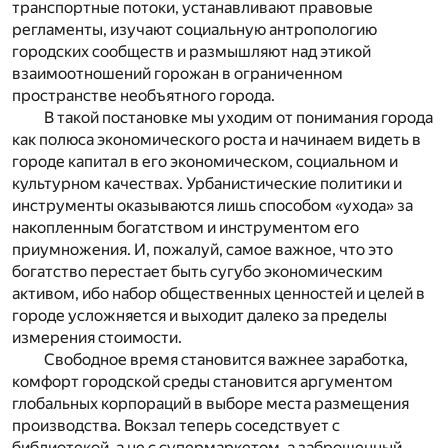
транспортные потоки, устанавливают правовые
регламенты, изучают социальную антропологию
городских сообществ и размышляют над этикой
взаимоотношений горожан в ограниченном
пространстве необъятного города.
В такой постановке мы уходим от понимания города
как полюса экономического роста и начинаем видеть в
городе капитал в его экономическом, социальном и
культурном качествах. Урбанистические политики и
инструменты оказываются лишь способом «ухода» за
накопленным богатством и инструментом его
приумножения. И, пожалуй, самое важное, что это
богатство перестает быть сугубо экономическим
активом, ибо набор общественных ценностей и целей в
городе усложняется и выходит далеко за пределы
измерения стоимости.
Свободное время становится важнее заработка,
комфорт городской среды становится аргументом
глобальных корпораций в выборе места размещения
производства. Вокзал теперь соседствует с
библиотекой, а не с супермаркетом, а заброшенный