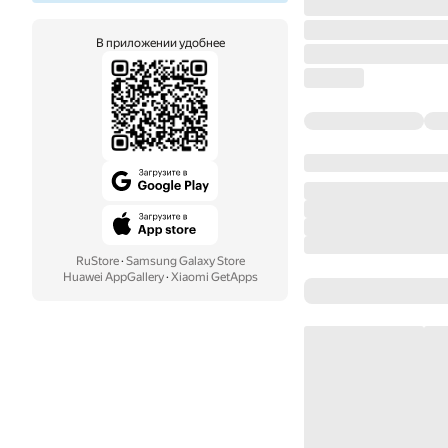
В приложении удобнее
RuStore
·
Samsung Galaxy Store
Huawei AppGallery
·
Xiaomi GetApps