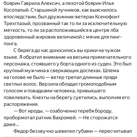
боярин Гаврила Алексич, а пехотой боярин Илья
Косолапый. Старшиной лучников, как выяснилось
впоследствии, был дружинник-ветеран Ксенофонт
Трехглазый, прозванный так то ли за исключительную
меткость, то ли за расположившийся в центре лба
здоровенный жировик величиной с мячик для пинг-
понга.
С берега до нас доносились вы крики на чужом
языке. Я обратил внимание на весьма примечательного
персонажа, стоявшего у борта одного из суден. Это был
крупный мужчина в сверкающих доспехах. Шлема
на голове не было — ветер трепал длинные пряди
светлых волос. Верзила обладал громоподобным
голосом и повадками человека, привыкшего
повелевать. Кнехты на берегу суетились, выполняя его
распоряжения.
— Вот ироды, — озабоченно теребя бороду,
пробормотал ратник Вахромей. — Не сторожатся
даже…
Федор беззвучно шевелил губами — пересчитывал