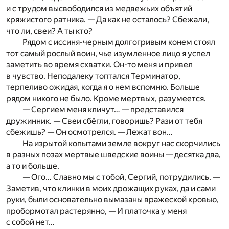
и с трудом высвободился из медвежьих объятий
кряжистого ратника. — Да как не осталось? Сбежали,
что ли, свеи? А ты кто?
Рядом с иссиня-черным долгогривым конем стоял
тот самый рослый воин, чье изумленное лицо я успел
заметить во время схватки. Он-то меня и привел
в чувство. Неподалеку топтался Терминатор,
терпеливо ожидая, когда я о нем вспомню. Больше
рядом никого не было. Кроме мертвых, разумеется.
— Сергием меня кличут… — представился
дружинник. — Свеи сбёгли, говоришь? Рази от тебя
сбежишь? — Он осмотрелся. — Лежат вон…
На изрытой копытами земле вокруг нас скорчились
в разных позах мертвые шведские воины — десятка два,
а то и больше.
— Ого… Славно мы с тобой, Сергий, потрудились. —
Заметив, что клинки в моих дрожащих руках, да и сами
руки, были основательно вымазаны вражеской кровью,
пробормотал растерянно, — И платочка у меня
с собой нет…