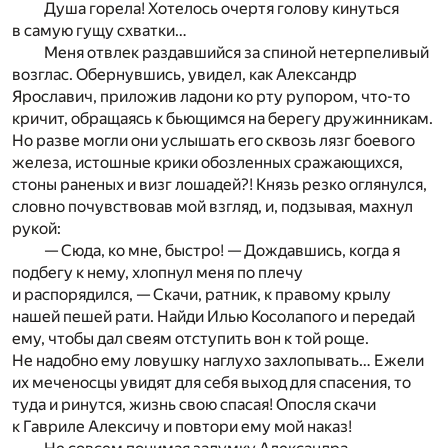
Душа горела! Хотелось очертя голову кинуться
в самую гущу схватки…
Меня отвлек раздавшийся за спиной нетерпеливый
возглас. Обернувшись, увидел, как Александр
Ярославич, приложив ладони ко рту рупором, что-то
кричит, обращаясь к бьющимся на берегу дружинникам.
Но разве могли они услышать его сквозь лязг боевого
железа, истошные крики обозленных сражающихся,
стоны раненых и визг лошадей?! Князь резко оглянулся,
словно почувствовав мой взгляд, и, подзывая, махнул
рукой:
— Сюда, ко мне, быстро! — Дождавшись, когда я
подбегу к нему, хлопнул меня по плечу
и распорядился, — Скачи, ратник, к правому крылу
нашей пешей рати. Найди Илью Косолапого и передай
ему, чтобы дал свеям отступить вон к той роще.
Не надобно ему ловушку наглухо захлопывать… Ежели
их меченосцы увидят для себя выход для спасения, то
туда и ринутся, жизнь свою спасая! Опосля скачи
к Гавриле Алексичу и повтори ему мой наказ!