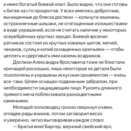
и имел богатый боевой опыт. Было видно, что они готовы
к битве на сто процентов. У всех имелись добротные,
вычищенные до блеска доспехи — кольчуги-юшманы,
остроконечные шишаки, не отягощенные излишествами
в виде украшений, если не считать наличие у некоторых
осеребрённых круглых зерцал. Боевой арсенал
ратников состоял из круглых кованых щитов, мечей,
чеканов, сулиц и копий оснащенных крючьями — чтобы
цеплять и сдергивать ими наземь всадников.
Доспехи Александра Ярославича тоже не блистали
кричащей роскошью, лишь некоторые их детали были
позолочены и украшены искусным орнаментом — князь
все-таки. Шлем оснащен подвижным забралом, при
необходимости защищающим лицо. Рукоять длинного
прямого меча поблескивала разноцветными
каменьями.
Молодой полководец грозно сверкнул очами,
оглядев ряды воинов, потом заговорил веско
и уверенно, четко выговаривая каждое слово:
— Братья мои! Биргер, верхний свейский ярл,