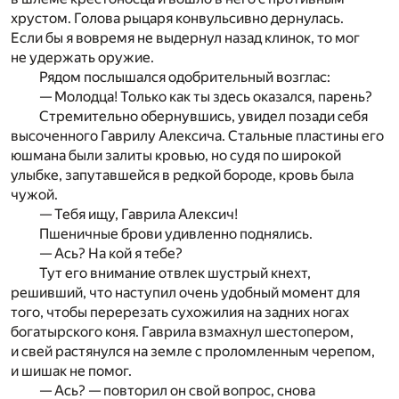
хрустом. Голова рыцаря конвульсивно дернулась.
Если бы я вовремя не выдернул назад клинок, то мог
не удержать оружие.
Рядом послышался одобрительный возглас:
— Молодца! Только как ты здесь оказался, парень?
Стремительно обернувшись, увидел позади себя
высоченного Гаврилу Алексича. Стальные пластины его
юшмана были залиты кровью, но судя по широкой
улыбке, запутавшейся в редкой бороде, кровь была
чужой.
— Тебя ищу, Гаврила Алексич!
Пшеничные брови удивленно поднялись.
— Ась? На кой я тебе?
Тут его внимание отвлек шустрый кнехт,
решивший, что наступил очень удобный момент для
того, чтобы перерезать сухожилия на задних ногах
богатырского коня. Гаврила взмахнул шестопером,
и свей растянулся на земле с проломленным черепом,
и шишак не помог.
— Ась? — повторил он свой вопрос, снова