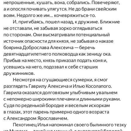
непрошенные, кушать, вона, собрались. Повечеряют,
а и опосля почивать улягутся. Не до брани свейским
воям. Недолго же им… кочевряжиться-то.
И, пригибаясь, пошел назад, к дружине. Ближние
не отставали, не забывая зорко оглядываться
по сторонам. Они высматривали потенциальный
источник опасности для князя, не забывая о наказе
боярина Доброслава Алексеича — беречь
девятнадцатилетнего полководца как зеницу ока.
Прибыв на место, князь приказал подать коня и,
усевшись на него, подозвал к себе старших
дружинников.
Несмотря на сгущающиеся сумерки, я смог
разглядеть Гаврилу Алексича и Илью Косолапого.
Гаврила оказался долговязым улыбчивым увальнем
с непомерно широкими плечами и длинными руками.
Судя по реденькой бородке и веселым искоркам
в глазах, этот парень примерно одного возраста
с Александром Ярославичем.
Пехотинец Илья напоминал своего былинного тезку