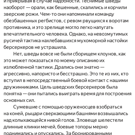
и прикрывая в случае надобности. Теснимые шведы
наоборот — орали, как бешенные, скалились и корчили
зверские рожи. Чем-то они напоминали команду
обезбашенных регбистов, с ревом рвущихся к воротам
противника, и это зрелище могло легко напугать
впечатлительного человека. Однако, на невозмутимых
русичей тактика нахлебавшихся мухоморной настойки
берсеркеров не устрашила.
Нет, шведы вовсе не были сборищем клоунов, как
это может показаться по моему описанию их
излюбленной тактики. Дрались они знатно —
агрессивно, напористо и бесстрашно. Это те из них, кто
вступил в непосредственный боевой контакт с нашими
дружинниками. Цель шведских берсеркеров была
понятна — они пытались выиграть время для построения
основных сил.
Сумевшие с помощью оруженосцев взобраться
на коней, рыцари сверкающими башнями возвышались
над колыхающейся нивой голов. Зловеще шелестели
длинные клинки мечей, боевые топоры мерно
поднимались и опускались. За бронированными