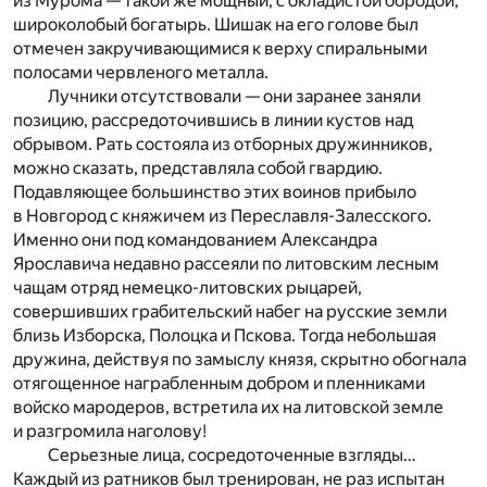
из Мурома — такой же мощный, с окладистой бородой,
широколобый богатырь. Шишак на его голове был
отмечен закручивающимися к верху спиральными
полосами червленого металла.
Лучники отсутствовали — они заранее заняли
позицию, рассредоточившись в линии кустов над
обрывом. Рать состояла из отборных дружинников,
можно сказать, представляла собой гвардию.
Подавляющее большинство этих воинов прибыло
в Новгород с княжичем из Переславля-Залесского.
Именно они под командованием Александра
Ярославича недавно рассеяли по литовским лесным
чащам отряд немецко-литовских рыцарей,
совершивших грабительский набег на русские земли
близь Изборска, Полоцка и Пскова. Тогда небольшая
дружина, действуя по замыслу князя, скрытно обогнала
отягощенное награбленным добром и пленниками
войско мародеров, встретила их на литовской земле
и разгромила наголову!
Серьезные лица, сосредоточенные взгляды…
Каждый из ратников был тренирован, не раз испытан