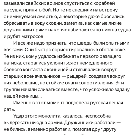
зазывали свейских воинов спуститься с кораблей
на сушу, принять бой. Но те не спешили на встречу
с неминуемой смертью, а некоторые даже бросились
сбрасывать в воду сходни, заметив, как самые лихие
дружинники прямо на конях взбираются по ним на судна
и рубят матросов.
И все же надо признать, что шведы были опытными
вояками. Они быстро сориентировались в обстановке.
Те из них, кому удалось избежать первого разящего
натиска, старались уклониться от немедленного
боевого контакта с конницей и стягивались вокруг
старших военачальников — рыцарей, создавая вокруг
них небольшие, но стойкие очаги сопротивления. Эти
группы начали сливаться вместе, что усложняло задачу
нашей конницы…
Именно в этот момент подоспела русская пешая
рать.
Удар этого монолита, казалось, неспособна
выдержать ни одна армия. Дружинники работали —
не бились, а именно работали, помогая друг другу