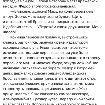
побледнев лицом, шагнул в сторону места вражеской
высадки. Федор вполголоса скомандовал:
— Ближние, охолонь! Марш на коня! Берем князя
в круг. Зорче, мать вашу, зорче будьте! Щиты
изготовьте, чтоб Ярославича прикрыть ежели что… —
И добавил веско, — Убережём князя, дружинники. Мечи
наголо!
Конница пересекла поляну и, выстроившись
клином, разгоняясь, рванула к реке, над которой
всходила яркая луна. Ряды пеших ратников тоже
исчезли за стволами деревьев, но нам уже было
не до этого — князь стегнул коня, посылая его в сторону
поросшего мать-и-мачехой бугра, откуда можно было
наблюдать за схваткой на берегу. Федор и Вахромей
цепко держались совсем рядом с Александром
Ярославичем, готовые прикрыть его щитами от стрел,
а остальные ближние дружинники встали с четырех
сторон чуть поодаль, ощетинились пиками. Жан
прикрывал тыл. Я же оказался у самого косогора,
и панорама битвы развернулась передо мной почти
во всех деталях. Хорошо еще, что небо было чистым и,