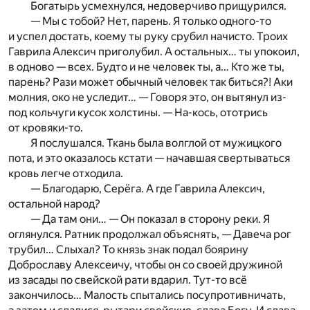
Богатырь усмехнулся, недоверчиво прищурился.
— Мы с тобой? Нет, парень. Я только одного-то
и успел достать, коему ты руку срубил начисто. Троих
Гаврила Алексич приголубил. А остальных… ты упокоил,
в одново — всех. Будто и не человек ты, а… Кто же ты,
парень? Рази может обычный человек так биться?! Аки
молния, око не уследит… — Говоря это, он вытянул из-
под кольчуги кусок холстины. — На-кось, ототрись
от кровяки-то.
Я послушался. Ткань была волглой от мужицкого
пота, и это оказалось кстати — начавшая свертываться
кровь легче отходила.
— Благодарю, Серёга. А где Гаврила Алексич,
остальной народ?
— Да там они… — Он показал в сторону реки. Я
оглянулся. Ратник продолжал объяснять, — Давеча рог
трубил… Слыхал? То князь знак подал боярину
Доброславу Алексеичу, чтобы он со своей дружиной
из засады по свейской рати вдарил. Тут-то всё
закончилось… Малость спытались посупротивничать,