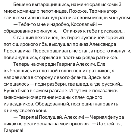
Бешено вытаращившись, на меня орал искомый
мною командир пехотинцев. Похоже, Терминатор
слишком сильно пихнул ратника своим мощным крупом.
— Тебя-то мне и надобно, Косолапый! —
обрадованно крикнул я. — От князя к тебе прискакал…
Старший пехотинец, вытирая рукавицей горячий
пот с широкого лба, выслушал приказ Александра
Ярославича. Переспрашивать не стал, а просто кивнул и,
повернувшись, скрылся в плотных рядах ратников.
Теперь на очереди Гаврила Алексич. Еле
выбравшись из плотной толпы пеших ратников, я
направился в сторону левого фланга. Здесь все
смешалось — поди разбери, где швед, а где русский…
Рубка была в самом разгаре. И тут мне показались
знакомыми очертания мощных плеч одного
из всадников. Обрадованный, поспешил направить
к нему своего коня.
— Гаврила! Послушай, Алексич! — Черная фигура
никак не реагировала на мои призывы. — Да стой ты,
Гаврила!