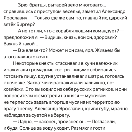
— Зрю, братцы, рытарей зело многовато… —
справившись с приступом веселья, заметил Александр
Ярославич. — Только где же сам-то, главный их, царский
зятёк Биргер?
— А не тот ли, что с корабля людьми командует? —
предположил я. — Видишь, князь, вон он, здоровяк?
Важный такой…
— В железе-то? Может и он сам, ярл. Живьем бы
этого важного взять…
Некоторые кнехты стаскивали в кучи валежник
и зажигали громадные костры, видимо собирались
готовить пищу, другие устанавливали шатры, готовясь
к ночевке. Захватчики расхаживали вальяжно, по-
хозяйски. Это выводило из себя русских ратников, и они
вопросительно смотрели на князя — мужикам
не терпелось задать вторгшемуся на их территорию
врагу трёпку. Александр Ярославич, кривя губу, мрачно
наблюдал за суетой на берегу.
— Ладно, — наконец произнес он. — Поглазели,
и будя. Солнце за воду уходит. Размякли гости