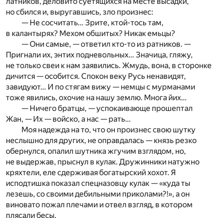
латников, деловито суетящихся на месте высадки,
но сбился и, выругавшись, зло произнес:
— Не сосчитать… Зрите, ктой-тось там,
в калантырях? Мехом обшитых? Никак емьцы?
— Они самые, — ответил кто-то из ратников. —
Пригнали их, энтих подневольных… Значица, гляжу,
не только свеи к нам заявились. Жмудь, вона, в сторонке
дичится — особится. Спокон веку Русь ненавидят,
завидуют… И по стягам вижу — немцы с мурманами
тоже явились, охочие на нашу землю. Многа йих…
— Ничего братцы, — успокаивающе прошептал
Жан, — Их — войско, а нас — рать…
Моя надежда на то, что он произнес свою шутку
неслышно для других, не оправдалась — князь резко
обернулся, опалил шутника жгучим взглядом, но,
не выдержав, прыснул в кулак. Дружинники натужно
кряхтели, еле сдерживая богатырский хохот. Я
исподтишка показал спецназовцу кулак — «куда ты
лезешь, со своими дебильными приколами?!», а он
виновато пожал плечами и отвел взгляд, в котором
плясали бесы.