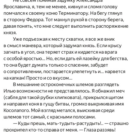
Не совсем понимая задумку Александра
Ярославича, я, тем не менее, кивнул и сломя голову
помчался к своему коню Терминатору. На бегу глянул
в сторону Федора. Тот махнул рукой в сторону берега,
давая понять, что мне следует выполнить распоряжение
князя.
Уже подъезжая к месту схватки, я все же вник
в смысл маневра, который задумал князь. Если крысу
загнать в угол, она теряет страх и кидается на врага
с особой яростью… Но, если дать ей лазейку для бегства,
то она будет думать только о спасении, забудет
о сопротивлении, постарается улепетнуть и… нарвется
на капкан! Просто и со вкусом…
В мешанине остроконечных шлемов разглядеть
Илью возможности не представлялось. Я обнажил меч
(сабля для такой рубки хлипковата), прикрылся щитом
и направил коня в гущу битвы, громко выкрикивая имя
Косолапого. Мой взгляд метался, выискивая среди
шлемов тот самый, с красными полосами.
— Куды прешь, мать-тудыть-растудыть!.. — страшно
прохрипел кто-то справа от меня. — Глаза раззявь!