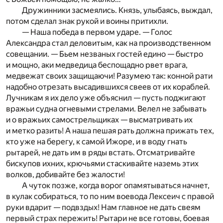
Дружинники засмеялись. Князь, улыбаясь, выждал,
потом сделал знак рукой и воины притихли.
— Наша победа в первом ударе. — Голос
Александра стал деловитым, как на производственном
совещании. — Бьем незваных гостей едино — быстро
и мощно, аки медведица беспощадно рвет врага,
медвежат своих защищаючи! Разумею так: конной рати
надобно отрезать высадившихся свеев от их кораблей.
Лучникам я их дело уже объяснил — пусть поджигают
вражьи судна огневыми стрелами. Велел не забывать
и о вражьих самострельщиках — высматривать их
и метко разить! А наша пешая рать должна прижать тех,
кто уже на берегу, к самой Ижоре, и в воду гнать
рытарей, не дать им в ряды встать. Отсматривайте
бискупов ихних, крючьями стаскивайте наземь этих
волков, добивайте без жалости!
А чуток позже, когда ворог опамятываться начнет,
в кулак собираться, то по ним воевода Лексеич с правой
руки вдарит — подвздых! Нам главное не дать свеям
первый страх пережить! Рытари не все готовы, боевая