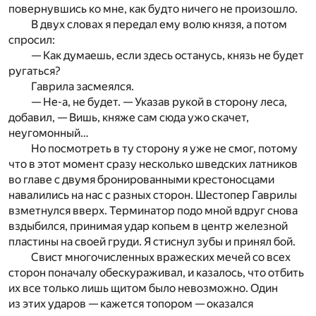
повернувшись ко мне, как будто ничего не произошло.
В двух словах я передал ему волю князя, а потом
спросил:
— Как думаешь, если здесь останусь, князь не будет
ругаться?
Гаврила засмеялся.
— Не-а, не будет. — Указав рукой в сторону леса,
добавил, — Вишь, княже сам сюда ужо скачет,
неугомонный…
Но посмотреть в ту сторону я уже не смог, потому
что в этот момент сразу несколько шведских латников
во главе с двумя бронированными крестоносцами
навалились на нас с разных сторон. Шестопер Гаврилы
взметнулся вверх. Терминатор подо мной вдруг снова
вздыбился, принимая удар копьем в центр железной
пластины на своей груди. Я стиснул зубы и принял бой.
Свист многочисленных вражеских мечей со всех
сторон поначалу обескураживал, и казалось, что отбить
их все только лишь щитом было невозможно. Один
из этих ударов — кажется топором — оказался