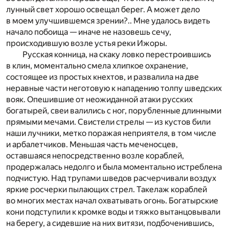
лунный свет хорошо освещал берег. А может дело
в моем улучшившемся зрении?.. Мне удалось видеть
начало побоища — иначе не назовешь сечу,
происходившую возле устья реки Ижоры.
Русская конница, на скаку ловко перестроившись
в клин, моментально смела хлипкое охранение,
состоящее из простых кнехтов, и развалила на две
неравные части неготовую к нападению толпу шведских
вояк. Опешившие от неожиданной атаки русских
богатырей, свеи валились с ног, порубленные длинными
прямыми мечами. Свистели стрелы — из кустов били
наши лучники, метко поражая неприятеля, в том числе
и арбалетчиков. Меньшая часть меченосцев,
оставшаяся непосредственно возле кораблей,
продержалась недолго и была моментально истреблена
подчистую. Над трупами шведов расчерчивали воздух
яркие росчерки пылающих стрел. Такелаж кораблей
во многих местах начал охватывать огонь. Богатырские
кони подступили к кромке воды и тяжко вытанцовывали
на берегу, а сидевшие на них витязи, подбоченившись,