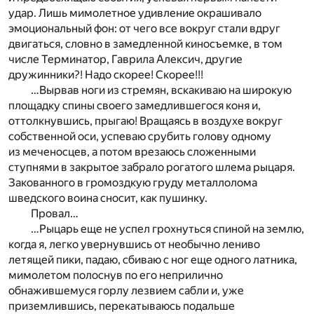
удар. Лишь мимолетное удивление окрашивало
эмоциональный фон: от чего все вокруг стали вдруг
двигаться, словно в замедленной киносъемке, в том
числе Терминатор, Гаврила Алексич, другие
дружинники?! Надо скорее! Скорее!!!
…Вырвав ноги из стремян, вскакиваю на широкую
площадку спины своего замедлившегося коня и,
оттолкнувшись, прыгаю! Вращаясь в воздухе вокруг
собственной оси, успеваю срубить голову одному
из меченосцев, а потом врезаюсь сложенными
ступнями в закрытое забрало рогатого шлема рыцаря.
Закованного в громоздкую груду металлолома
шведского воина сносит, как пушинку.
Провал…
…Рыцарь еще не успел грохнуться спиной на землю,
когда я, легко увернувшись от необычно лениво
летящей пики, падаю, сбиваю с ног еще одного латника,
мимолетом полоснув по его неприлично
обнажившемуся горлу лезвием сабли и, уже
приземлившись, перекатываюсь подальше