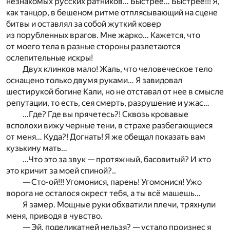
незнакомых русских ратников… Быстрее… Быстрее!!! Я,
как танцор, в бешеном ритме отплясывающий на сцене
битвы и оставлял за собой жуткий ковер
из порубленных врагов. Мне жарко… Кажется, что
от моего тела в разные стороны разлетаются
ослепительные искры!
Двух клинков мало! Жаль, что человеческое тело
оснащено только двумя руками… Я завидовал
шестирукой богине Кали, но не отставал от нее в смысле
репутации, то есть, сея смерть, разрушение и ужас…
…Где? Где вы прячетесь?! Сквозь кровавые
всполохи вижу черные тени, в страхе разбегающиеся
от меня… Куда?! Догнать! Я же обещал показать вам
кузькину мать…
…Что это за звук — протяжный, басовитый? И кто
это кричит за моей спиной?..
— Сто-ой!!! Угомонися, парень! Угомонися! Ужо
ворога не осталося окрест тебя, а ты всё машешь…
Я замер. Мощные руки обхватили плечи, тряхнули
меня, приводя в чувство.
— Эй, поделикатней нельзя? — устало произнес я