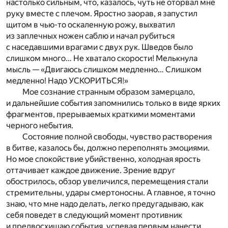
настолько сильным, что, казалось, чуть не оторвал мне
руку вместе с плечом. Яростно заорав, я запустил
щитом в чью-то оскаленную рожу, выхватил
из заплечных ножен саблю и начал рубиться
с наседавшими врагами с двух рук. Шведов было
слишком много… Не хватало скорости! Мелькнула
мысль — «Двигаюсь слишком медленно… Слишком
медленно! Надо УСКОРИТЬСЯ!»
Мое сознание странным образом замерцало,
и дальнейшие события запомнились только в виде ярких
фрагментов, прерываемых краткими моментами
черного небытия.
Состояние полной свободы, чувство растворения
в битве, казалось бы, должно переполнять эмоциями.
Но мое спокойствие убийственно, холодная ярость
оттачивает каждое движение. Зрение вдруг
обострилось, обзор увеличился, перемещения стали
стремительны, удары смертоносны. А главное, я точно
знаю, что мне надо делать, легко предугадываю, как
себя поведет в следующий момент противник
и предвосхищаю события, успевая первым нанести