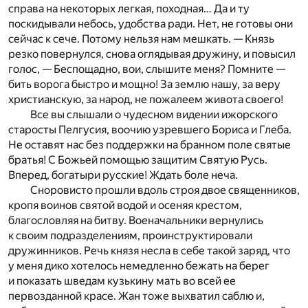
справа на некоторых легкая, походная… Да и ту
поскидывали небось, удобства ради. Нет, не готовы они
сейчас к сече. Потому нельзя нам мешкать. — Князь
резко повернулся, снова оглядывая дружину, и повысил
голос, — Беспощадно, вои, слышите меня? Помните —
бить ворога быстро и мощно! За землю нашу, за веру
христианскую, за народ, не пожалеем живота своего!
Все вы слышали о чудесном видении ижорского
старосты Пелгусия, воочию узревшего Бориса и Глеба.
Не оставят нас без поддержки на бранном поле святые
братья! С Божьей помощью защитим Святую Русь.
Вперед, богатыри русские! Ждать боле неча.
Сноровисто прошли вдоль строя двое священников,
кропя воинов святой водой и осеняя крестом,
благословляя на битву. Военачальники вернулись
к своим подразделениям, проинструктировали
дружинников. Речь князя несла в себе такой заряд, что
у меня дико хотелось немедленно бежать на берег
и показать шведам кузькину мать во всей ее
первозданной красе. Жан тоже выхватил саблю и,