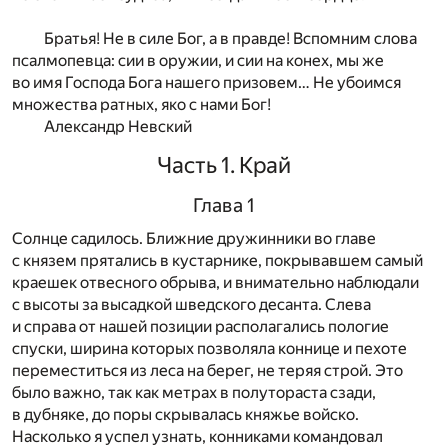
Братья! Не в силе Бог, а в правде! Вспомним слова
псалмопевца: сии в оружии, и сии на конех, мы же
во имя Господа Бога нашего призовем… Не убоимся
множества ратных, яко с нами Бог!
Александр Невский
Часть 1. Край
Глава 1
Солнце садилось. Ближние дружинники во главе
с князем прятались в кустарнике, покрывавшем самый
краешек отвесного обрыва, и внимательно наблюдали
с высоты за высадкой шведского десанта. Слева
и справа от нашей позиции располагались пологие
спуски, ширина которых позволяла коннице и пехоте
переместиться из леса на берег, не теряя строй. Это
было важно, так как метрах в полутораста сзади,
в дубняке, до поры скрывалась княжье войско.
Насколько я успел узнать, конниками командовал