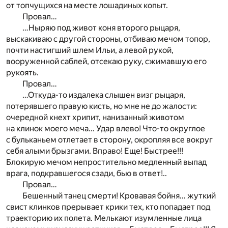
от топчущихся на месте лошадиных копыт.
Провал…
…Ныряю под живот коня второго рыцаря,
выскакиваю с другой стороны, отбиваю мечом топор,
почти настигший шлем Ильи, а левой рукой,
вооруженной саблей, отсекаю руку, сжимавшую его
рукоять.
Провал…
…Откуда-то издалека слышен визг рыцаря,
потерявшего правую кисть, но мне не до жалости:
очередной кнехт хрипит, нанизанный животом
на клинок моего меча… Удар влево! Что-то округлое
с бульканьем отлетает в сторону, окропляя все вокруг
себя алыми брызгами. Вправо! Еще! Быстрее!!!
Блокирую мечом непростительно медленный выпад
врага, подкравшегося сзади, бью в ответ!..
Провал…
Бешенный танец смерти! Кровавая бойня… жуткий
свист клинков прерывает крики тех, кто попадает под
траекторию их полета. Мелькают изумленные лица