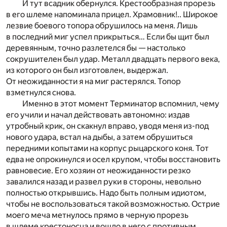
И тут всадник обернулся. Крестообразная прорезь
в его шлеме напоминала прицел. Храмовник!.. Широкое
лезвие боевого топора обрушилось на меня. Лишь
в последний миг успел прикрыться… Если бы щит был
деревянным, точно разлетелся бы — настолько
сокрушителен был удар. Металл двадцать первого века,
из которого он был изготовлен, выдержал.
От неожиданности я на миг растерялся. Топор
взметнулся снова.
Именно в этот момент Терминатор вспомнил, чему
его учили и начал действовать автономно: издав
утробный крик, он скакнул вправо, уводя меня из-под
нового удара, встал на дыбы, а затем обрушиться
передними копытами на корпус рыцарского коня. Тот
едва не опрокинулся и осел крупом, чтобы восстановить
равновесие. Его хозяин от неожиданности резко
завалился назад и развел руки в стороны, невольно
полностью открывшись. Надо быть полным идиотом,
чтобы не воспользоваться такой возможностью. Острие
моего меча метнулось прямо в черную прорезь
в шлеме крестоносца и вошло в него с противным