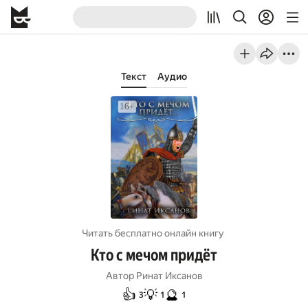
Текст
Аудио
Читать бесплатно онлайн книгу
Кто с мечом придёт
Автор
Ринат Иксанов
👍
💡
🔮
3
1
1