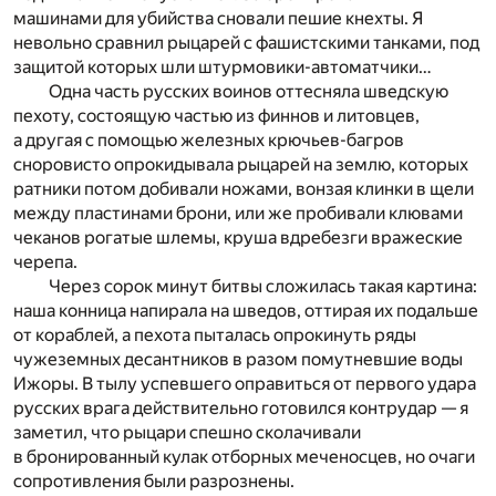
машинами для убийства сновали пешие кнехты. Я
невольно сравнил рыцарей с фашистскими танками, под
защитой которых шли штурмовики-автоматчики…
Одна часть русских воинов оттесняла шведскую
пехоту, состоящую частью из финнов и литовцев,
а другая с помощью железных крючьев-багров
сноровисто опрокидывала рыцарей на землю, которых
ратники потом добивали ножами, вонзая клинки в щели
между пластинами брони, или же пробивали клювами
чеканов рогатые шлемы, круша вдребезги вражеские
черепа.
Через сорок минут битвы сложилась такая картина:
наша конница напирала на шведов, оттирая их подальше
от кораблей, а пехота пыталась опрокинуть ряды
чужеземных десантников в разом помутневшие воды
Ижоры. В тылу успевшего оправиться от первого удара
русских врага действительно готовился контрудар — я
заметил, что рыцари спешно сколачивали
в бронированный кулак отборных меченосцев, но очаги
сопротивления были разрознены.