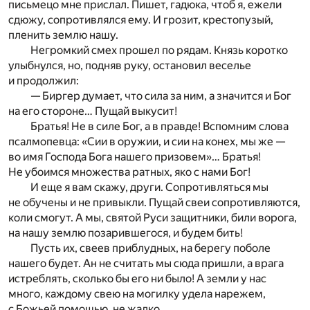
письмецо мне прислал. Пишет, гадюка, чтоб я, ежели
сдюжу, сопротивлялся ему. И грозит, крестопузый,
пленить землю нашу.
Негромкий смех прошел по рядам. Князь коротко
улыбнулся, но, подняв руку, остановил веселье
и продолжил:
— Биргер думает, что сила за ним, а значится и Бог
на его стороне… Пущай выкусит!
Братья! Не в силе Бог, а в правде! Вспомним слова
псалмопевца: «Сии в оружии, и сии на конех, мы же —
во имя Господа Бога нашего призовем»… Братья!
Не убоимся множества ратных, яко с нами Бог!
И еще я вам скажу, други. Сопротивляться мы
не обучены и не привыкли. Пущай свеи сопротивляются,
коли смогут. А мы, святой Руси защитники, били ворога,
на нашу землю позарившегося, и будем бить!
Пусть их, свеев приблудных, на берегу поболе
нашего будет. Ан не считать мы сюда пришли, а врага
истреблять, сколько бы его ни было! А земли у нас
много, каждому свею на могилку удела нарежем,
с Божьей помощью, не жалко…