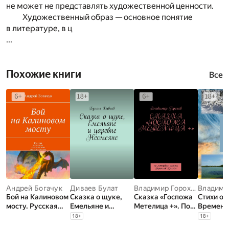
не может не представлять художественной ценности.
Художественный образ — основное понятие
в литературе, в ц
...
Похожие книги
Все
Андрей Богачук
Диваев Булат
Владимир Горохов
Бой на Калиновом
Сказка о щуке,
Сказка «Госпожа
Стихи о 
мосту. Русская
Емельяне и
Метелица +». По
Времена
народная
царевне
мотивам сказки
18
+
18
+
героическая
Несмеяне
Братьев Гримм