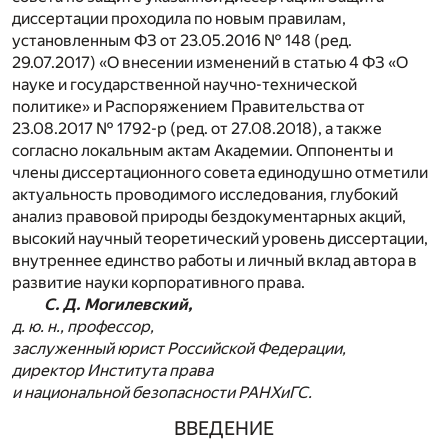
диссертации проходила по новым правилам,
установленным ФЗ от 23.05.2016 № 148 (ред.
29.07.2017) «О внесении изменений в статью 4 ФЗ «О
науке и государственной научно-технической
политике» и Распоряжением Правительства от
23.08.2017 № 1792-р (ред. от 27.08.2018), а также
согласно локальным актам Академии. Оппоненты и
члены диссертационного совета единодушно отметили
актуальность проводимого исследования, глубокий
анализ правовой природы бездокументарных акций,
высокий научный теоретический уровень диссертации,
внутреннее единство работы и личный вклад автора в
развитие науки корпоративного права.
С. Д. Могилевский,
д. ю. н., профессор,
заслуженный юрист Российской Федерации,
директор Института права
и национальной безопасности РАНХиГС.
ВВЕДЕНИЕ