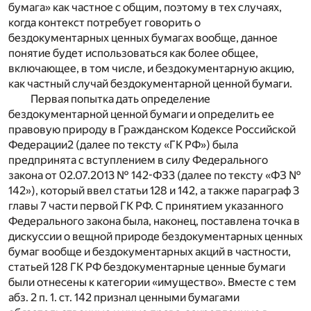
бумага» как частное с общим, поэтому в тех случаях,
когда контекст потребует говорить о
бездокументарных ценных бумагах вообще, данное
понятие будет использоваться как более общее,
включающее, в том числе, и бездокументарную акцию,
как частный случай бездокументарной ценной бумаги.
Первая попытка дать определение
бездокументарной ценной бумаги и определить ее
правовую природу в Гражданском Кодексе Российской
Федерации
2
(далее по тексту «ГК РФ») была
предпринята с вступлением в силу Федерального
закона от 02.07.2013 № 142-ФЗ
3
(далее по тексту «ФЗ №
142»), который ввел статьи 128 и 142, а также параграф 3
главы 7 части первой ГК РФ. С принятием указанного
Федерального закона была, наконец, поставлена точка в
дискуссии о вещной природе бездокументарных ценных
бумаг вообще и бездокументарных акций в частности,
статьей 128 ГК РФ бездокументарные ценные бумаги
были отнесены к категории «имущество». Вместе с тем
абз. 2 п. 1. ст. 142 признал ценными бумагами