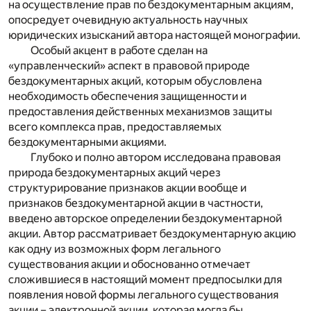
на осуществление прав по бездокументарным акциям,
опосредует очевидную актуальность научных
юридических изысканий автора настоящей монографии.
Особый акцент в работе сделан на
«управленческий» аспект в правовой природе
бездокументарных акций, которым обусловлена
необходимость обеспечения защищенности и
предоставления действенных механизмов защиты
всего комплекса прав, предоставляемых
бездокументарными акциями.
Глубоко и полно автором исследована правовая
природа бездокументарных акций через
структурирование признаков акции вообще и
признаков бездокументарной акции в частности,
введено авторское определении бездокументарной
акции. Автор рассматривает бездокументарную акцию
как одну из возможных форм легального
существования акции и обоснованно отмечает
сложившиеся в настоящий момент предпосылки для
появления новой формы легального существования
акции – электронной акции, которая могла бы