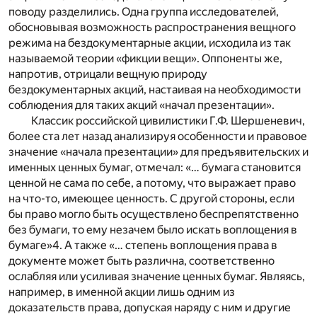
поводу разделились. Одна группа исследователей,
обосновывая возможность распространения вещного
режима на бездокументарные акции, исходила из так
называемой теории «фикции вещи». Оппоненты же,
напротив, отрицали вещную природу
бездокументарных акций, настаивая на необходимости
соблюдения для таких акций «начал презентации».
Классик российской цивилистики Г.Ф. Шершеневич,
более ста лет назад анализируя особенности и правовое
значение «начала презентации» для предъявительских и
именных ценных бумаг, отмечал: «… бу­мага становится
ценной не сама по себе, а потому, что выражает право
на что-то, имеющее ценность. С другой стороны, если
бы право могло быть осуществлено беспрепятственно
без бумаги, то ему незачем было искать воплощения в
бумаге»
4
. А также «… степень воплощения права в
документе может быть различна, соответственно
ослабляя или усиливая значение ценных бумаг. Являясь,
например, в именной акции лишь одним из
доказательств права, допуская наряду с ним и другие