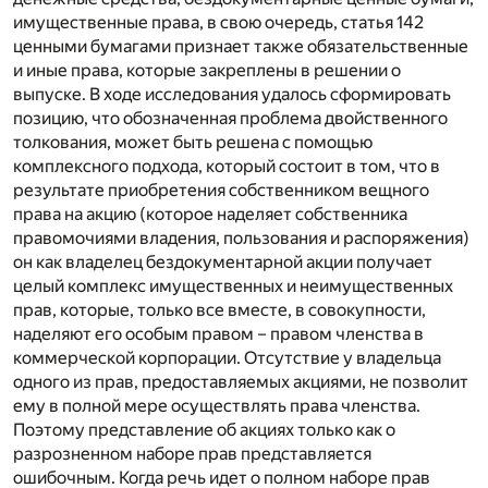
имущественные права, в свою очередь, статья 142
ценными бумагами признает также обязательственные
и иные права, которые закреплены в решении о
выпуске. В ходе исследования удалось сформировать
позицию, что обозначенная проблема двойственного
толкования, может быть решена с помощью
комплексного подхода, который состоит в том, что в
результате приобретения собственником вещного
права на акцию (которое наделяет собственника
правомочиями владения, пользования и распоряжения)
он как владелец бездокументарной акции получает
целый комплекс имущественных и неимущественных
прав, которые, только все вместе, в совокупности,
наделяют его особым правом – правом членства в
коммерческой корпорации. Отсутствие у владельца
одного из прав, предоставляемых акциями, не позволит
ему в полной мере осуществлять права членства.
Поэтому представление об акциях только как о
разрозненном наборе прав представляется
ошибочным. Когда речь идет о полном наборе прав